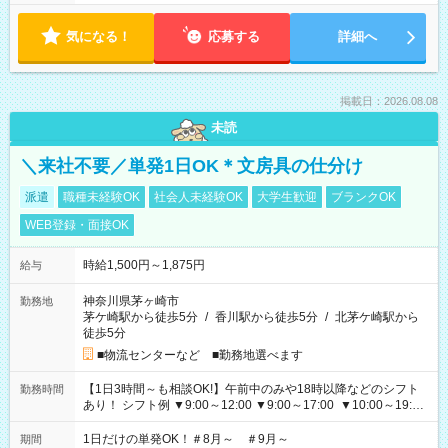
気になる！
応募する
詳細へ
掲載日：2026.08.08
未読
＼来社不要／単発1日OK＊文房具の仕分け
派遣
職種未経験OK
社会人未経験OK
大学生歓迎
ブランクOK
WEB登録・面接OK
時給1,500円～1,875円
給与
神奈川県茅ヶ崎市
勤務地
茅ケ崎駅から徒歩5分
/
香川駅から徒歩5分
/
北茅ケ崎駅から
徒歩5分
■物流センターなど ■勤務地選べます
【1日3時間～も相談OK!】午前中のみや18時以降などのシフト
勤務時間
あり！ シフト例 ▼9:00～12:00 ▼9:00～17:00 ▼10:00～19:00
▼18:00～21:00
1日だけの単発OK！＃8月～ ＃9月～
期間