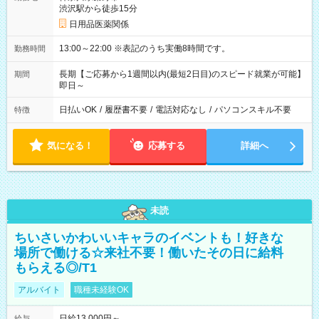
渋沢駅から徒歩15分
日用品医薬関係
13:00～22:00 ※表記のうち実働8時間です。
勤務時間
長期【ご応募から1週間以内(最短2日目)のスピード就業が可能】
期間
即日～
日払いOK
/
履歴書不要
/
電話対応なし
/
パソコンスキル不要
特徴
気になる！
応募する
詳細へ
未読
ちいさいかわいいキャラのイベントも！好きな
場所で働ける☆来社不要！働いたその日に給料
もらえる◎/T1
アルバイト
職種未経験OK
日給13,000円～
給与