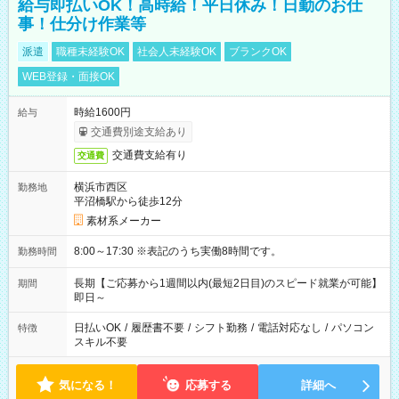
給与即払いOK！高時給！平日休み！日勤のお仕
事！仕分け作業等
派遣
職種未経験OK
社会人未経験OK
ブランクOK
WEB登録・面接OK
時給1600円
給与
交通費別途支給あり
交通費支給有り
交通費
横浜市西区
勤務地
平沼橋駅から徒歩12分
素材系メーカー
8:00～17:30 ※表記のうち実働8時間です。
勤務時間
長期【ご応募から1週間以内(最短2日目)のスピード就業が可能】
期間
即日～
日払いOK
/
履歴書不要
/
シフト勤務
/
電話対応なし
/
パソコン
特徴
スキル不要
気になる！
応募する
詳細へ