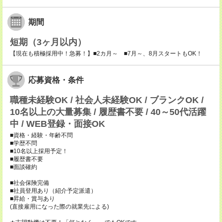
期間
短期（3ヶ月以内）
【現在も積極採用中！急募！】■2カ月～ ■7月～、8月スタートもOK！
応募資格・条件
職種未経験OK / 社会人未経験OK / ブランクOK /
10名以上の大量募集 / 履歴書不要 / 40～50代活躍
中 / WEB登録・面接OK
■資格・経験・年齢不問
■学歴不問
■10名以上採用予定！
■履歴書不要
■面談確約
■社会保険完備
■社員登用あり（紹介予定派遣）
■昇給・賞与あり
(直接雇用になった際の就業先による)