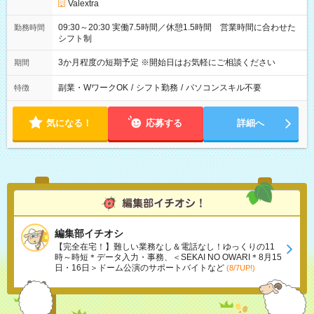
Valextra
09:30～20:30 実働7.5時間／休憩1.5時間 営業時間に合わせた
勤務時間
シフト制
3か月程度の短期予定 ※開始日はお気軽にご相談ください
期間
副業・WワークOK
/
シフト勤務
/
パソコンスキル不要
特徴
気になる！
応募する
詳細へ
編集部イチオシ
【完全在宅！】難しい業務なし＆電話なし！ゆっくりの11
時～時短＊データ入力・事務、＜SEKAI NO OWARI＊8月15
日・16日＞ドーム公演のサポートバイトなど
(8/7UP!)