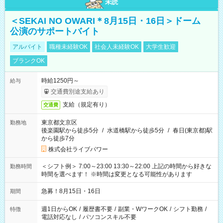
未読
＜SEKAI NO OWARI＊8月15日・16日＞ドーム
公演のサポートバイト
アルバイト
職種未経験OK
社会人未経験OK
大学生歓迎
ブランクOK
時給1250円～
給与
交通費別途支給あり
支給（規定有り）
交通費
東京都文京区
勤務地
後楽園駅から徒歩5分
/
水道橋駅から徒歩5分
/
春日(東京都)駅
から徒歩7分
株式会社ライブパワー
＜シフト例＞ 7:00～23:00 13:30～22:00 上記の時間から好きな
勤務時間
時間を選べます！ ※時間は変更となる可能性があります
急募！8月15日・16日
期間
週1日からOK
/
履歴書不要
/
副業・WワークOK
/
シフト勤務
/
特徴
電話対応なし
/
パソコンスキル不要