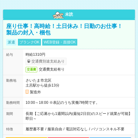
未読
座り仕事！高時給！土日休み！日勤のお仕事！
製品の封入・梱包
派遣
ブランクOK
WEB登録・面接OK
時給1310円
給与
交通費別途支給あり
交通費支給有り
交通費
さいたま市北区
勤務地
土呂駅から徒歩13分
製造外
10:00～18:00 ※表記のうち実働7時間です。
勤務時間
長期【ご応募から1週間以内(最短2日目)のスピード就業が可能】
期間
即日～
履歴書不要
/
服装自由
/
電話対応なし
/
パソコンスキル不要
特徴