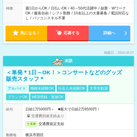
週1日からOK
/
日払いOK
/
40～50代活躍中
/
副業・Wワーク
特徴
OK
/
服装自由
/
シフト勤務
/
10名以上の大量募集
/
電話対応な
し
/
パソコンスキル不要
気になる！
応募する
詳細へ
掲載日：2026.08.07
未読
＜単発＊1日～OK！＞コンサートなどのグッズ
販売スタッフ＊
アルバイト
職種未経験OK
社会人未経験OK
大学生歓迎
ブランクOK
WEB登録・面接OK
日給1万5000円～ ■最大で日給2万8500円！
給与
交通費別途支給あり
交通費規定支給
交通費
横浜市西区
勤務地