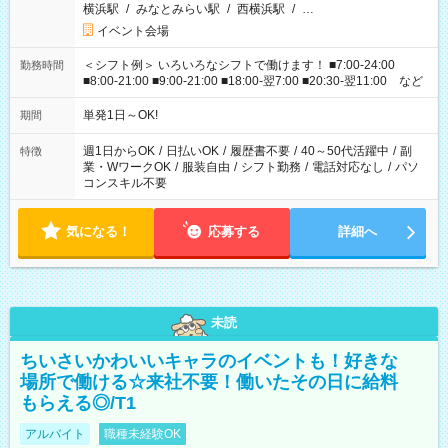
横浜駅
/
みなとみらい駅
/
西横浜駅
/
…
イベント会場
＜シフト例＞ いろいろなシフトで働けます！ ■7:00-24:00
勤務時間
■8:00-21:00 ■9:00-21:00 ■18:00-翌7:00 ■20:30-翌11:00 など
単発1日～OK!
期間
週1日からOK
/
日払いOK
/
履歴書不要
/
40～50代活躍中
/
副
特徴
業・WワークOK
/
服装自由
/
シフト勤務
/
電話対応なし
/
パソ
コンスキル不要
気になる！
応募する
詳細へ
未読
ちいさいかわいいキャラのイベントも！好きな
場所で働ける☆来社不要！働いたその日に給料
もらえる◎/T1
アルバイト
職種未経験OK