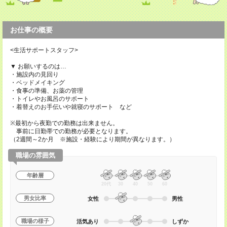
お仕事の概要
<生活サポートスタッフ>
▼ お願いするのは…
・施設内の見回り
・ベッドメイキング
・食事の準備、お薬の管理
・トイレやお風呂のサポート
・着替えのお手伝いや就寝のサポート など
※最初から夜勤での勤務は出来ません。
事前に日勤帯での勤務が必要となります。
（2週間～2か月 ※施設・経験により期間が異なります。）
職場の雰囲気
年齢層
20代
30
40
50
60
男女比率
女性
男性
職場の様子
活気あり
しずか