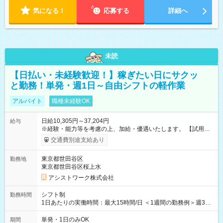
気になる！
応募する
詳細へ
未読
【日払い・未経験歓迎！】稼ぎたい日にサクッ
と勤務！単発・週1日～自由シフトの軽作業
アルバイト
職種未経験OK
日給10,305円～37,204円
給与
※経験・能力等を考慮の上、加給・優遇いたします。 【試用期
間】試用期間なし
交通費別途支給あり
東京都世田谷区
勤務地
東京都世田谷区桜上水
アシストワーク株式会社
シフト制
勤務時間
1日あたりの実働時間：最大15時間/日 ＜1週間の勤務例＞週3回
勤務 勤務：月・水・金 休み：火・木・土・日 好きな時にお仕事
可能です！ ※1日あたりの最大実働時間は日勤、夜勤共に勤務し
単発・1日のみOK
期間