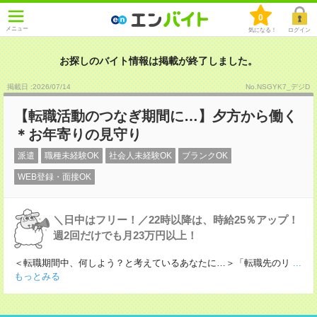
0
メニュー
気になる！
ログイン
お探しのバイト情報は掲載が終了しました。
掲載日 :2026
/
07
/
14
No.NSGYK7_デジD
【転職活動のつなぎ期間に…】夕方から働く
＊お年寄りの見守り
派遣
職種未経験OK
社会人未経験OK
ブランクOK
WEB登録・面接OK
＼日中はフリー！／22時以降は、時給25％アップ！
週2回だけでも月23万円以上！
＜転職期間中、何しよう？と考えているあなたに…＞「転職先のリ
...
もっとみる