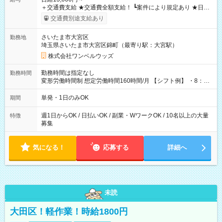
＋交通費支給 ★交通費全額支給！ ┗案件により規定あり ★日払
いOK！（規定あり） ┗働いたその日に現金GET♪ お仕事後はコ
交通費別途支給あり
ンビニATMから 日払い分を引き落とせます！ 【試用期間】試
用期間なし
さいたま市大宮区
勤務地
埼玉県さいたま市大宮区錦町（最寄り駅：大宮駅）
株式会社ワンベルウッズ
勤務時間は指定なし
勤務時間
変形労働時間制 想定労働時間160時間/月 【シフト例】 ・8：00
～21：00
単発・1日のみOK
期間
週1日からOK / 日払いOK / 副業・WワークOK / 10名以上の大量
特徴
募集
気になる！
応募する
詳細へ
未読
大田区！軽作業！時給1800円