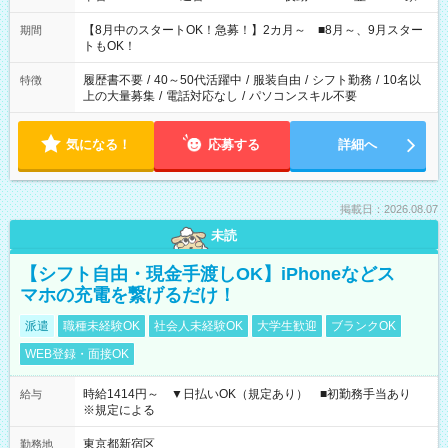
と休みを合わせたい」 「余裕を持って夕飯の準備がしたい」
「できれば残業はしたくない」 など、ご希望を教えてください
【8月中のスタートOK！急募！】2カ月～ ■8月～、9月スター
期間
ね。 ※Wワーク希望の方へ 今ご覧のお仕事で希望する勤務時間
トもOK！
と、もう1つのお仕事の勤務時間。 合計で週40時間を超える場
合は応募できません。
履歴書不要
/
40～50代活躍中
/
服装自由
/
シフト勤務
/
10名以
特徴
上の大量募集
/
電話対応なし
/
パソコンスキル不要
気になる！
応募する
詳細へ
掲載日：2026.08.07
未読
【シフト自由・現金手渡しOK】iPhoneなどス
マホの充電を繋げるだけ！
派遣
職種未経験OK
社会人未経験OK
大学生歓迎
ブランクOK
WEB登録・面接OK
時給1414円～ ▼日払いOK（規定あり） ■初勤務手当あり
給与
※規定による
東京都新宿区
勤務地