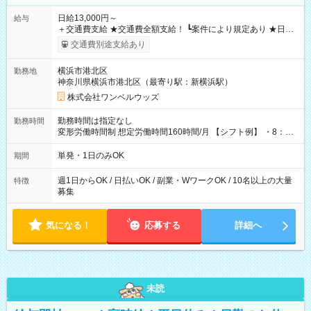
日給13,000円～
給与
＋交通費支給 ★交通費全額支給！ ┗案件により規定あり ★日払
いOK！（規定あり） ┗働いたその日に現金GET♪ お仕事後はコ
交通費別途支給あり
ンビニATMから 日払い分を引き落とせます！ 【試用期間】試
用期間なし
横浜市港北区
勤務地
神奈川県横浜市港北区（最寄り駅：新横浜駅）
株式会社ワンベルウッズ
勤務時間は指定なし
勤務時間
変形労働時間制 想定労働時間160時間/月 【シフト例】 ・8：00
～21：00
単発・1日のみOK
期間
週1日からOK / 日払いOK / 副業・WワークOK / 10名以上の大量
特徴
募集
気になる！
応募する
詳細へ
未読