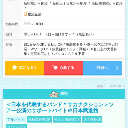
新宿駅から徒歩
/
新宿三丁目駅から徒歩
/
高田馬場駅から徒歩
/
…
物流企業
9:00～18:00
勤務時間
即日～OK！ 1日～働けます＾＾（規定あり）
期間
週1日からOK
/
日払いOK
/
履歴書不要
/
40～50代活躍中
/
副
特徴
業・WワークOK
/
服装自由
/
シフト勤務
/
10名以上の大量募
集
/
電話対応なし
/
パソコンスキル不要
気になる！
応募する
詳細へ
掲載日：2026.08.03
未読
＜日本を代表するバンド＊サカナクション＞ツ
アー公演のサポートバイト＠日本武道館
アルバイト
職種未経験OK
社会人未経験OK
大学生歓迎
ブランクOK