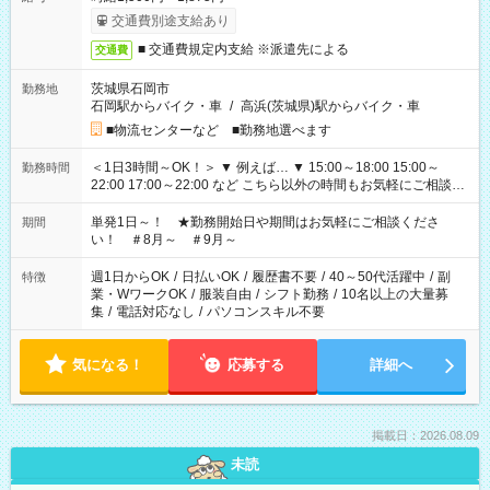
交通費別途支給あり
■ 交通費規定内支給 ※派遣先による
交通費
茨城県石岡市
勤務地
石岡駅からバイク・車
/
高浜(茨城県)駅からバイク・車
■物流センターなど ■勤務地選べます
＜1日3時間～OK！＞ ▼ 例えば… ▼ 15:00～18:00 15:00～
勤務時間
22:00 17:00～22:00 など こちら以外の時間もお気軽にご相談く
ださい！
単発1日～！ ★勤務開始日や期間はお気軽にご相談くださ
期間
い！ ＃8月～ ＃9月～
週1日からOK
/
日払いOK
/
履歴書不要
/
40～50代活躍中
/
副
特徴
業・WワークOK
/
服装自由
/
シフト勤務
/
10名以上の大量募
集
/
電話対応なし
/
パソコンスキル不要
気になる！
応募する
詳細へ
掲載日：2026.08.09
未読