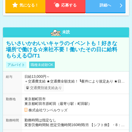
気になる！
応募する
詳細へ
未読
ちいさいかわいいキャラのイベントも！好きな
場所で働ける☆来社不要！働いたその日に給料
もらえる◎/T1
アルバイト
職種未経験OK
日給13,000円～
給与
＋交通費支給 ★交通費全額支給！ ┗案件により規定あり ★日払
いOK！（規定あり） ┗働いたその日に現金GET♪ お仕事後はコ
交通費別途支給あり
ンビニATMから 日払い分を引き落とせます！ 【試用期間】試
用期間なし
東京都町田市
勤務地
東京都町田市原町田（最寄り駅：町田駅）
株式会社ワンベルウッズ
勤務時間は指定なし
勤務時間
変形労働時間制 想定労働時間160時間/月 【シフト例】 ・8：00
～21：00