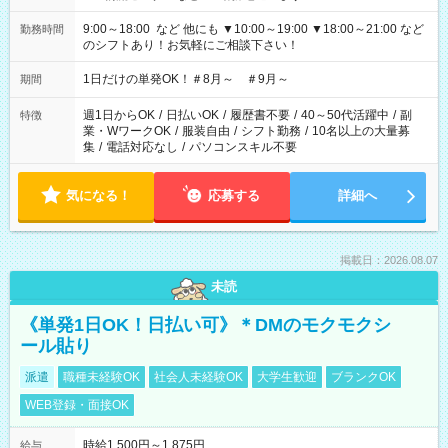
9:00～18:00 など 他にも ▼10:00～19:00 ▼18:00～21:00 など
勤務時間
のシフトあり！お気軽にご相談下さい！
1日だけの単発OK！＃8月～ ＃9月～
期間
週1日からOK
/
日払いOK
/
履歴書不要
/
40～50代活躍中
/
副
特徴
業・WワークOK
/
服装自由
/
シフト勤務
/
10名以上の大量募
集
/
電話対応なし
/
パソコンスキル不要
気になる！
応募する
詳細へ
掲載日：2026.08.07
未読
《単発1日OK！日払い可》＊DMのモクモクシ
ール貼り
派遣
職種未経験OK
社会人未経験OK
大学生歓迎
ブランクOK
WEB登録・面接OK
時給1,500円～1,875円
給与