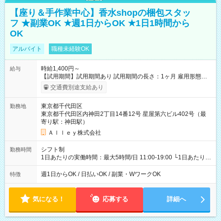
【座り＆手作業中心】香水shopの梱包スタッ
フ ★副業OK ★週1日からOK ★1日1時間から
OK
アルバイト
職種未経験OK
時給1,400円～
給与
【試用期間】試用期間あり 試用期間の長さ：1ヶ月 雇用形態、
給与は本採用時と同じです。
交通費別途支給あり
東京都千代田区
勤務地
東京都千代田区内神田2丁目14番12号 星屋第六ビル402号（最
寄り駅：神田駅）
Ａｌｌｅｙ株式会社
シフト制
勤務時間
1日あたりの実働時間：最大5時間/日 11:00-19:00 └1日あたりの
実働時間：1-5時間 └上記の時間帯内であれば、いつでも勤務可
能！ └平日・土曜日の中で、お好きな曜日でご勤務いただけま
週1日からOK / 日払いOK / 副業・WワークOK
特徴
す！ 【シフト例】 ・11:00～14:00 ・16:30～19:00 ・13:00～
18:00 などのように、自由な働き方が可能なお仕事です！
気になる！
応募する
詳細へ