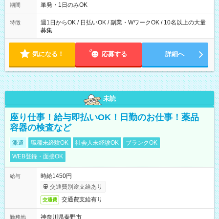
単発・1日のみOK
期間
週1日からOK / 日払いOK / 副業・WワークOK / 10名以上の大量
特徴
募集
気になる！
応募する
詳細へ
未読
座り仕事！給与即払いOK！日勤のお仕事！薬品
容器の検査など
派遣
職種未経験OK
社会人未経験OK
ブランクOK
WEB登録・面接OK
時給1450円
給与
交通費別途支給あり
交通費支給有り
交通費
神奈川県秦野市
勤務地