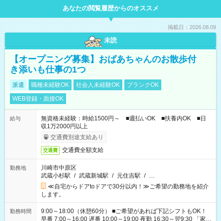
あなたの閲覧履歴からのオススメ
掲載日：2026.08.09
未読
【オープニング募集】おばあちゃんのお散歩付
き添いも仕事の1つ
派遣
職種未経験OK
社会人未経験OK
ブランクOK
WEB登録・面接OK
無資格未経験：時給1500円～ ■週払いOK ■扶養内OK ■日
給与
収1万2000円以上
交通費別途支給あり
交通費全額支給
交通費
川崎市中原区
勤務地
武蔵小杉駅
/
武蔵新城駅
/
元住吉駅
/
…
≪自宅からドアtoドアで30分以内！≫ご希望の勤務地を紹介
します。
9:00～18:00（休憩60分） ■ご希望があれば下記シフトもOK！
勤務時間
早番 7:00～16:00 遅番 10:00～19:00 夜勤 16:30～翌9:30 「家族