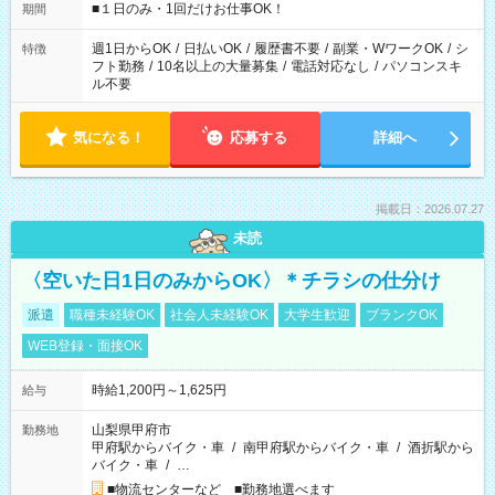
げるお仕事も！ ご希望のお時間に合わせてご紹介！ ※シフトは
■１日のみ・1回だけお仕事OK！
期間
現場によって異なります。 ※勿論、休憩時間はあるのでご安心
ください！
週1日からOK
/
日払いOK
/
履歴書不要
/
副業・WワークOK
/
シ
特徴
フト勤務
/
10名以上の大量募集
/
電話対応なし
/
パソコンスキ
ル不要
気になる！
応募する
詳細へ
掲載日：2026.07.27
未読
〈空いた日1日のみからOK〉＊チラシの仕分け
派遣
職種未経験OK
社会人未経験OK
大学生歓迎
ブランクOK
WEB登録・面接OK
時給1,200円～1,625円
給与
山梨県甲府市
勤務地
甲府駅からバイク・車
/
南甲府駅からバイク・車
/
酒折駅から
バイク・車
/
…
■物流センターなど ■勤務地選べます