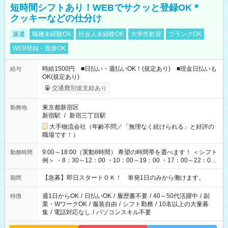
短時間シフトあり！WEBでサクッと登録OK＊
クッキーなどの仕分け
派遣
職種未経験OK
社会人未経験OK
大学生歓迎
ブランクOK
WEB登録・面接OK
時給1500円 ■日払い・週払いOK！(規定あり) ■現金日払いも
給与
OK(規定あり)
交通費別途支給あり
東京都新宿区
勤務地
新宿駅
/
新宿三丁目駅
大手物流会社（年齢不問／「無理なく続けられる」と好評の
職場です！）
9:00～18:00（実動8時間） 希望の時間帯を選べます！ ＜シフト
勤務時間
例＞ ・8：30～12：00 ・10：00～19：00 ・17：00～22：00
・13：00～22：00 ・22：00～翌6：00 など
【急募】即日スタートＯＫ！ 単発1日のみから働けます。
期間
週1日からOK
/
日払いOK
/
履歴書不要
/
40～50代活躍中
/
副
特徴
業・WワークOK
/
服装自由
/
シフト勤務
/
10名以上の大量募
集
/
電話対応なし
/
パソコンスキル不要