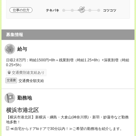
仕事の仕方
テキパキ
コツコツ
募集情報
給与
日収2.8万円：時給1500円×8h＋残業割増（時給1.25×8h）+深夜割増（時給
0.25×5h）
交通費別途支給あり
交通費全額支給
交通費
勤務地
横浜市港北区
【横浜市港北区】新横浜・綱島・大倉山(神奈川県)・新羽・妙蓮寺など勤務
地多数！
≪自宅からドアtoドアで30分以内！≫ご希望の勤務地を紹介します。