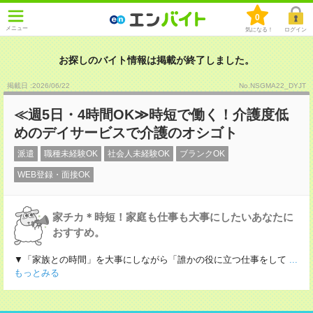
0
メニュー
気になる！
ログイン
お探しのバイト情報は掲載が終了しました。
掲載日 :2026
/
06
/
22
No.NSGMA22_DYJT
≪週5日・4時間OK≫時短で働く！介護度低
めのデイサービスで介護のオシゴト
派遣
職種未経験OK
社会人未経験OK
ブランクOK
WEB登録・面接OK
家チカ＊時短！家庭も仕事も大事にしたいあなたに
おすすめ。
▼「家族との時間」を大事にしながら「誰かの役に立つ仕事をして
...
もっとみる