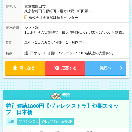
取れます。 ※手数料418円がかかります。 【過去試験日の収入
東京都町田市
勤務地
例】 ・河合塾模擬試験 8:30～17:30（休憩1時間） 時給1,300円
東京都町田市原町田（最寄り駅：町田駅）
×8時間＝日収10,400円＋交通費 ※当日の役割により時給＋100
円の場合あり ・国家試験 7:00～13:30（休憩なし） 時給1,300
株式会社全国試験運営センター
円（役割手当＋100円）×6時間＝日収8,400円＋交通費 【試用期
間】試用期間なし
シフト制
勤務時間
1日あたりの実働時間：最大7時間/日 09：00～17：00 ※勤務時
間は 試験により異なります。
単発・1日のみOK / 短期（1ヶ月以内）
期間
週1日からOK / 副業・WワークOK / 10名以上の大量募集
特徴
気になる！
応募する
詳細へ
未読
特別時給1800円【ヴァレクストラ】短期スタッ
フ 日本橋
派遣
ブランクOK
WEB登録・面接OK