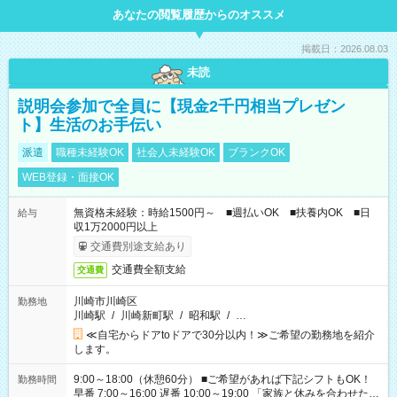
あなたの閲覧履歴からのオススメ
掲載日：2026.08.03
未読
説明会参加で全員に【現金2千円相当プレゼン
ト】生活のお手伝い
派遣
職種未経験OK
社会人未経験OK
ブランクOK
WEB登録・面接OK
無資格未経験：時給1500円～ ■週払いOK ■扶養内OK ■日
給与
収1万2000円以上
交通費別途支給あり
交通費全額支給
交通費
川崎市川崎区
勤務地
川崎駅
/
川崎新町駅
/
昭和駅
/
…
≪自宅からドアtoドアで30分以内！≫ご希望の勤務地を紹介
します。
9:00～18:00（休憩60分） ■ご希望があれば下記シフトもOK！
勤務時間
早番 7:00～16:00 遅番 10:00～19:00 「家族と休みを合わせた