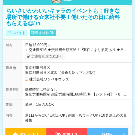
ちいさいかわいいキャラのイベントも！好きな
場所で働ける☆来社不要！働いたその日に給料
もらえる◎/T1
アルバイト
職種未経験OK
日給13,000円～
給与
＋交通費支給 ★交通費全額支給！ ┗案件により規定あり ★日払
いOK！（規定あり） ┗働いたその日に現金GET♪ お仕事後はコ
交通費別途支給あり
ンビニATMから 日払い分を引き落とせます！ 【試用期間】試
用期間なし
東京都世田谷区
勤務地
東京都世田谷区北沢（最寄り駅：下北沢駅）
株式会社ワンベルウッズ
勤務時間は指定なし
勤務時間
変形労働時間制 想定労働時間160時間/月 【シフト例】 ・8：00
～21：00
単発・1日のみOK
期間
週1日からOK / 日払いOK / 副業・WワークOK / 10名以上の大量
特徴
募集
気になる！
応募する
詳細へ