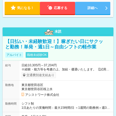
気になる！
応募する
詳細へ
未読
【日払い・未経験歓迎！】稼ぎたい日にサクッ
と勤務！単発・週1日～自由シフトの軽作業
アルバイト
職種未経験OK
日給10,305円～37,204円
給与
※経験・能力等を考慮の上、加給・優遇いたします。 【試用期
間】試用期間なし
交通費別途支給あり
東京都世田谷区
勤務地
東京都世田谷区桜上水
アシストワーク株式会社
シフト制
勤務時間
1日あたりの実働時間：最大15時間/日 ＜1週間の勤務例＞週3回
勤務 勤務：月・水・金 休み：火・木・土・日 好きな時にお仕事