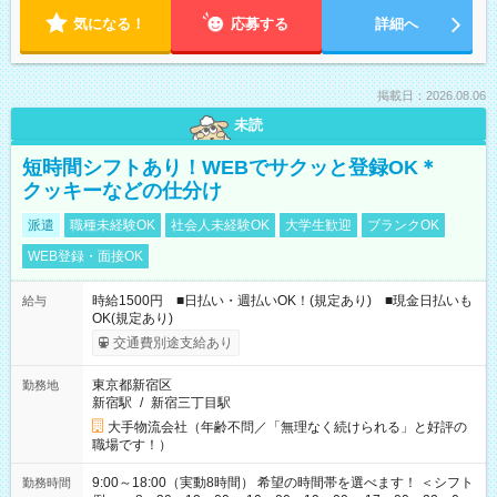
気になる！
応募する
詳細へ
掲載日：2026.08.06
未読
短時間シフトあり！WEBでサクッと登録OK＊
クッキーなどの仕分け
派遣
職種未経験OK
社会人未経験OK
大学生歓迎
ブランクOK
WEB登録・面接OK
時給1500円 ■日払い・週払いOK！(規定あり) ■現金日払いも
給与
OK(規定あり)
交通費別途支給あり
東京都新宿区
勤務地
新宿駅
/
新宿三丁目駅
大手物流会社（年齢不問／「無理なく続けられる」と好評の
職場です！）
9:00～18:00（実動8時間） 希望の時間帯を選べます！ ＜シフト
勤務時間