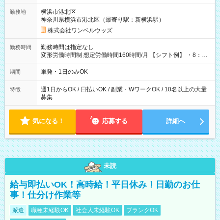
用期間なし
横浜市港北区
勤務地
神奈川県横浜市港北区（最寄り駅：新横浜駅）
株式会社ワンベルウッズ
勤務時間は指定なし
勤務時間
変形労働時間制 想定労働時間160時間/月 【シフト例】 ・8：00
～21：00
単発・1日のみOK
期間
週1日からOK / 日払いOK / 副業・WワークOK / 10名以上の大量
特徴
募集
気になる！
応募する
詳細へ
未読
給与即払いOK！高時給！平日休み！日勤のお仕
事！仕分け作業等
派遣
職種未経験OK
社会人未経験OK
ブランクOK