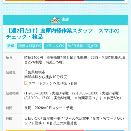
未読
【週2日だけ】倉庫内軽作業スタッフ スマホの
チェック・検品
派遣
職種未経験OK
ブランクOK
WEB登録・面接OK
時給1400円 ※実働8時間を超える勤務、22時～翌5時勤務の場
給与
合25％割増：時給1750円
千葉県船橋市
勤務地
南船橋駅から徒歩10分程度
スマートフォンを取り扱う倉庫
(1)9:00～18:00（実働8時間） (2)10:00～18:00（実働7時間）
勤務時間
(3)10:00～17:00（実働6時間） ※時間帯選べます ※休憩60分
長期 2026年9月スタート予定
期間
日払いOK
/
履歴書不要
/
40～50代活躍中
/
副業・WワークOK
/
特徴
シフト勤務
/
10名以上の大量募集