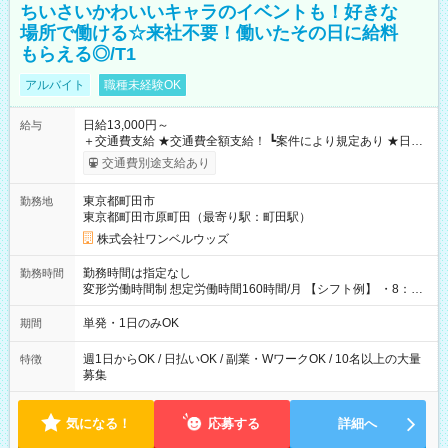
ちいさいかわいいキャラのイベントも！好きな
場所で働ける☆来社不要！働いたその日に給料
もらえる◎/T1
アルバイト
職種未経験OK
日給13,000円～
給与
＋交通費支給 ★交通費全額支給！ ┗案件により規定あり ★日払
いOK！（規定あり） ┗働いたその日に現金GET♪ お仕事後はコ
交通費別途支給あり
ンビニATMから 日払い分を引き落とせます！ 【試用期間】試
用期間なし
東京都町田市
勤務地
東京都町田市原町田（最寄り駅：町田駅）
株式会社ワンベルウッズ
勤務時間は指定なし
勤務時間
変形労働時間制 想定労働時間160時間/月 【シフト例】 ・8：00
～21：00
単発・1日のみOK
期間
週1日からOK / 日払いOK / 副業・WワークOK / 10名以上の大量
特徴
募集
気になる！
応募する
詳細へ