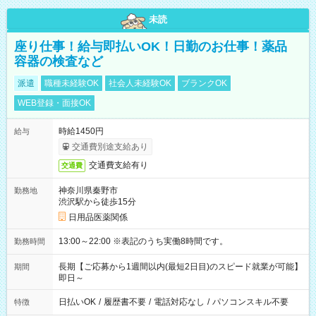
未読
座り仕事！給与即払いOK！日勤のお仕事！薬品
容器の検査など
派遣
職種未経験OK
社会人未経験OK
ブランクOK
WEB登録・面接OK
時給1450円
給与
交通費別途支給あり
交通費支給有り
交通費
神奈川県秦野市
勤務地
渋沢駅から徒歩15分
日用品医薬関係
13:00～22:00 ※表記のうち実働8時間です。
勤務時間
長期【ご応募から1週間以内(最短2日目)のスピード就業が可能】
期間
即日～
日払いOK
/
履歴書不要
/
電話対応なし
/
パソコンスキル不要
特徴