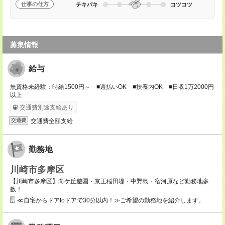
仕事の仕方
テキパキ
コツコツ
募集情報
給与
無資格未経験：時給1500円～ ■週払いOK ■扶養内OK ■日収1万2000円
以上
交通費別途支給あり
交通費全額支給
交通費
勤務地
川崎市多摩区
【川崎市多摩区】向ケ丘遊園・京王稲田堤・中野島・宿河原など勤務地多
数！
≪自宅からドアtoドアで30分以内！≫ご希望の勤務地を紹介します。