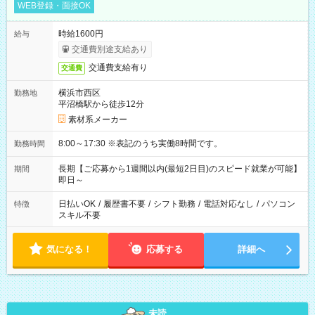
WEB登録・面接OK
時給1600円
給与
交通費別途支給あり
交通費支給有り
交通費
横浜市西区
勤務地
平沼橋駅から徒歩12分
素材系メーカー
8:00～17:30 ※表記のうち実働8時間です。
勤務時間
長期【ご応募から1週間以内(最短2日目)のスピード就業が可能】
期間
即日～
日払いOK
/
履歴書不要
/
シフト勤務
/
電話対応なし
/
パソコン
特徴
スキル不要
気になる！
応募する
詳細へ
未読