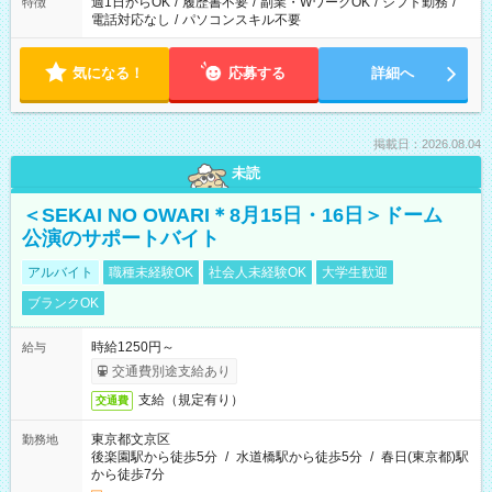
週1日からOK
/
履歴書不要
/
副業・WワークOK
/
シフト勤務
/
特徴
電話対応なし
/
パソコンスキル不要
気になる！
応募する
詳細へ
掲載日：2026.08.04
未読
＜SEKAI NO OWARI＊8月15日・16日＞ドーム
公演のサポートバイト
アルバイト
職種未経験OK
社会人未経験OK
大学生歓迎
ブランクOK
時給1250円～
給与
交通費別途支給あり
支給（規定有り）
交通費
東京都文京区
勤務地
後楽園駅から徒歩5分
/
水道橋駅から徒歩5分
/
春日(東京都)駅
から徒歩7分