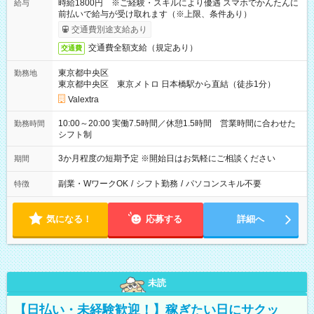
時給1800円 ※ご経験・スキルにより優遇 スマホでかんたんに
給与
前払いで給与が受け取れます（※上限、条件あり）
交通費別途支給あり
交通費全額支給（規定あり）
交通費
東京都中央区
勤務地
東京都中央区 東京メトロ 日本橋駅から直結（徒歩1分）
Valextra
10:00～20:00 実働7.5時間／休憩1.5時間 営業時間に合わせた
勤務時間
シフト制
3か月程度の短期予定 ※開始日はお気軽にご相談ください
期間
副業・WワークOK
/
シフト勤務
/
パソコンスキル不要
特徴
気になる！
応募する
詳細へ
未読
【日払い・未経験歓迎！】稼ぎたい日にサクッ