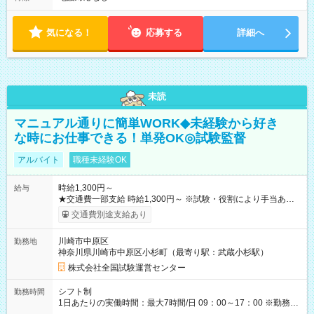
気になる！
応募する
詳細へ
未読
マニュアル通りに簡単WORK◆未経験から好き
な時にお仕事できる！単発OK◎試験監督
アルバイト
職種未経験OK
時給1,300円～
給与
★交通費一部支給 時給1,300円～ ※試験・役割により手当あり
※勤務回数により昇給あり 【即給（前払い）オプションあ
交通費別途支給あり
り！】 希望される場合、勤務から1週間ほどで給与の一部を受け
取れます。 ※手数料418円がかかります。 【過去試験日の収入
川崎市中原区
勤務地
例】 ・河合塾模擬試験 8:30～17:30（休憩1時間） 時給1,300円
神奈川県川崎市中原区小杉町（最寄り駅：武蔵小杉駅）
×8時間＝日収10,400円＋交通費 ※当日の役割により時給＋100
円の場合あり ・国家試験 7:00～13:30（休憩なし） 時給1,300
株式会社全国試験運営センター
円（役割手当＋100円）×6時間＝日収8,400円＋交通費 【試用期
間】試用期間なし
シフト制
勤務時間
1日あたりの実働時間：最大7時間/日 09：00～17：00 ※勤務時