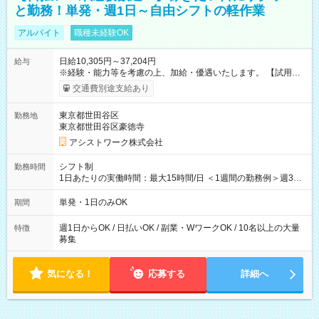
と勤務！単発・週1日～自由シフトの軽作業
アルバイト
職種未経験OK
日給10,305円～37,204円
給与
※経験・能力等を考慮の上、加給・優遇いたします。 【試用期
間】試用期間なし
交通費別途支給あり
東京都世田谷区
勤務地
東京都世田谷区豪徳寺
アシストワーク株式会社
シフト制
勤務時間
1日あたりの実働時間：最大15時間/日 ＜1週間の勤務例＞週3回
勤務 勤務：月・水・金 休み：火・木・土・日 好きな時にお仕事
可能です！ ※1日あたりの最大実働時間は日勤、夜勤共に勤務し
単発・1日のみOK
期間
た時間になります。
週1日からOK / 日払いOK / 副業・WワークOK / 10名以上の大量
特徴
募集
気になる！
応募する
詳細へ