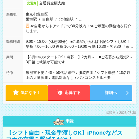
交通費全額支給
交通費
東京都豊島区
勤務地
巣鴨駅
/
目白駅
/
北池袋駅
/
…
≪自宅からドアtoドアで30分以内！≫ご希望の勤務地を紹介
します。
9:00～18:00（休憩60分） ■ご希望があれば下記シフトもOK！
勤務時間
早番 7:00～16:00 遅番 10:00～19:00 夜勤 16:30～翌9:30 「家族
と休みを合わせたい」 「余裕を持って夕飯の準備がしたい」
「できれば残業はしたくない」 など、ご希望を教えてください
【8月中のスタートOK！急募！】2カ月～ ■ご応募から最短2～
期間
ね。 ※Wワーク希望の方へ 今ご覧のお仕事で希望する勤務時間
3日後に就業が可能です！
と、もう1つのお仕事の勤務時間。 合計で週40時間を超える場
合は応募できません。
履歴書不要
/
40～50代活躍中
/
服装自由
/
シフト勤務
/
10名以
特徴
上の大量募集
/
電話対応なし
/
パソコンスキル不要
気になる！
応募する
詳細へ
掲載日：2026.07.30
未読
【シフト自由・現金手渡しOK】iPhoneなどス