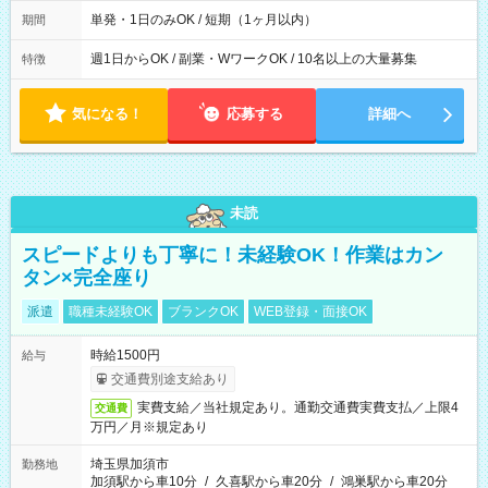
間は 試験により異なります。
単発・1日のみOK / 短期（1ヶ月以内）
期間
週1日からOK / 副業・WワークOK / 10名以上の大量募集
特徴
気になる！
応募する
詳細へ
未読
スピードよりも丁寧に！未経験OK！作業はカン
タン×完全座り
派遣
職種未経験OK
ブランクOK
WEB登録・面接OK
時給1500円
給与
交通費別途支給あり
実費支給／当社規定あり。通勤交通費実費支払／上限4
交通費
万円／月※規定あり
埼玉県加須市
勤務地
加須駅から車10分
/
久喜駅から車20分
/
鴻巣駅から車20分