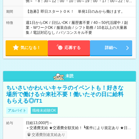
例＞ ・8：30～12：00 ・10：00～19：00 ・17：00～22：00
・13：00～22：00 ・22：00～翌6：00 など
【急募】即日スタートＯＫ！ 単発1日のみから働けます。
期間
週1日からOK
/
日払いOK
/
履歴書不要
/
40～50代活躍中
/
副
特徴
業・WワークOK
/
服装自由
/
シフト勤務
/
10名以上の大量募
集
/
電話対応なし
/
パソコンスキル不要
気になる！
応募する
詳細へ
未読
ちいさいかわいいキャラのイベントも！好きな
場所で働ける☆来社不要！働いたその日に給料
もらえる◎/T1
アルバイト
職種未経験OK
日給13,000円～
給与
＋交通費支給 ★交通費全額支給！ ┗案件により規定あり ★日払
いOK！（規定あり） ┗働いたその日に現金GET♪ お仕事後はコ
交通費別途支給あり
ンビニATMから 日払い分を引き落とせます！ 【試用期間】試