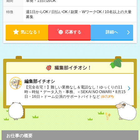
可能です！ ※1日あたりの最大実働時間は日勤、夜勤共に勤務し
単発・1日のみOK
期間
た時間になります。
週1日からOK / 日払いOK / 副業・WワークOK / 10名以上の大量
特徴
募集
気になる！
応募する
詳細へ
編集部イチオシ
【完全在宅！】難しい業務なし＆電話なし！ゆっくりの11
時～時短＊データ入力・事務、＜SEKAI NO OWARI＊8月15
日・16日＞ドーム公演のサポートバイトなど
(8/7UP!)
お仕事の概要