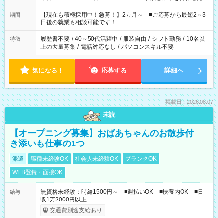
い」 「余裕を持って夕飯の準備がしたい」 「できれば残業はし
たくない」 など、ご希望を教えてくださいね。 ※Wワーク希望
【現在も積極採用中！急募！】2カ月～ ■ご応募から最短2～3
期間
の方へ 今ご覧のお仕事で希望する勤務時間と、もう1つのお仕事
日後の就業も相談可能です！
の勤務時間。 合計で週40時間を超える場合は応募できません。
履歴書不要
/
40～50代活躍中
/
服装自由
/
シフト勤務
/
10名以
特徴
上の大量募集
/
電話対応なし
/
パソコンスキル不要
気になる！
応募する
詳細へ
掲載日：2026.08.07
未読
【オープニング募集】おばあちゃんのお散歩付
き添いも仕事の1つ
派遣
職種未経験OK
社会人未経験OK
ブランクOK
WEB登録・面接OK
無資格未経験：時給1500円～ ■週払いOK ■扶養内OK ■日
給与
収1万2000円以上
交通費別途支給あり