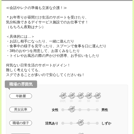
≪会話やレクの準備も立派な介護！≫
＊お年寄りが昼間だけ生活のサポートを受けたり、
気分転換できるデイサービス施設でのお仕事です！
（もちろん夜勤はナシ）
＜具体的には…＞
・お話し相手になったり、一緒に遊んだり
・食事中の様子を見守ったり、スプーンで食事を口に運んだり
・3時のおやつを用意して、お茶くみをしたり
・トイレやお風呂の際の声かけや誘導、お手伝いをしたり
何気ない日常生活のサポートがメイン！
難しく考えなくても、
スグできることが多いので安心してくださいね！
職場の雰囲気
年齢層
20代
30
40
50
60
男女比率
女性
男性
職場の様子
活気あり
しずか