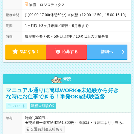
物流・ロジスティクス
(1)09:00-17:00(休憩60分) ※休憩（12:00-12:50、15:00-15:10）
勤務時間
1ヶ月以上3ヶ月未満／即日～9月末まで
期間
履歴書不要
/
40～50代活躍中
/
10名以上の大量募集
特徴
気になる！
応募する
詳細へ
未読
マニュアル通りに簡単WORK◆未経験から好き
な時にお仕事できる！単発OK◎試験監督
アルバイト
職種未経験OK
時給1,300円～
給与
★交通費一部支給 時給1,300円～ ※試験・役割により手当あり
※勤務回数により昇給あり 【即給（前払い）オプションあ
交通費別途支給あり
り！】 希望される場合、勤務から1週間ほどで給与の一部を受け