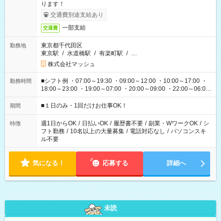
ります！
交通費別途支給あり
一部支給
交通費
東京都千代田区
勤務地
東京駅
/
水道橋駅
/
有楽町駅
/
…
株式会社マッシュ
■シフト例 ・07:00～19:30 ・09:00～12:00 ・10:00～17:00 ・
勤務時間
18:00～23:00 ・19:00～07:00 ・20:00～09:00 ・22:00～06:00
etc ★最短で3時間で5,120円のお仕事から 15時間で2万円近く稼
げるお仕事も！ ご希望のお時間に合わせてご紹介！ ※シフトは
■１日のみ・1回だけお仕事OK！
期間
現場によって異なります。 ※勿論、休憩時間はあるのでご安心
ください！
週1日からOK
/
日払いOK
/
履歴書不要
/
副業・WワークOK
/
シ
特徴
フト勤務
/
10名以上の大量募集
/
電話対応なし
/
パソコンスキ
ル不要
気になる！
応募する
詳細へ
未読