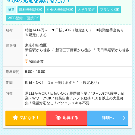
マホの充電を繋げるだけ！
派遣
職種未経験OK
社会人未経験OK
大学生歓迎
ブランクOK
WEB登録・面接OK
時給1414円～ ▼日払いOK（規定あり） ■初勤務手当あり
給与
※規定による
東京都新宿区
勤務地
新宿駅から徒歩
/
新宿三丁目駅から徒歩
/
高田馬場駅から徒歩
/
…
物流企業
9:00～18:00
勤務時間
即日～OK！ 1日～働けます＾＾（規定あり）
期間
週1日からOK
/
日払いOK
/
履歴書不要
/
40～50代活躍中
/
副
特徴
業・WワークOK
/
服装自由
/
シフト勤務
/
10名以上の大量募
集
/
電話対応なし
/
パソコンスキル不要
気になる！
応募する
詳細へ