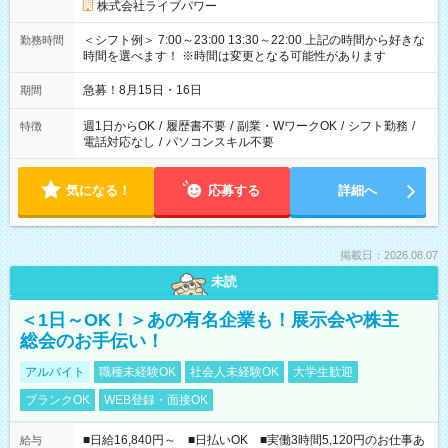
株式会社ライブパワー
＜シフト例＞ 7:00～23:00 13:30～22:00 上記の時間から好きな
勤務時間
時間を選べます！ ※時間は変更となる可能性があります
急募！8月15日・16日
期間
週1日からOK
/
履歴書不要
/
副業・WワークOK
/
シフト勤務
/
特徴
電話対応なし
/
パソコンスキル不要
気になる！
応募する
詳細へ
掲載日：2026.08.07
未読
＜1日～OK！＞あの有名企業も！展示会や株主
総会のお手伝い！
アルバイト
職種未経験OK
社会人未経験OK
大学生歓迎
ブランクOK
WEB登録・面接OK
■日給16,840円～ ■日払いOK ■実働3時間5,120円のお仕事あ
給与