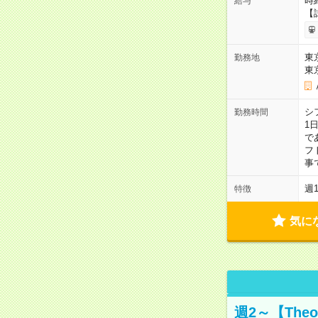
時給
給与
【
東
勤務地
東
シ
勤務時間
1
で
フト
事
週
特徴
気に
週2～【Th