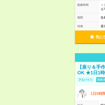
＜
勤務時間
る
急
期間
週
特徴
気に
【座り＆手作
OK ★1日1
アルバイト
職種未
1日5時