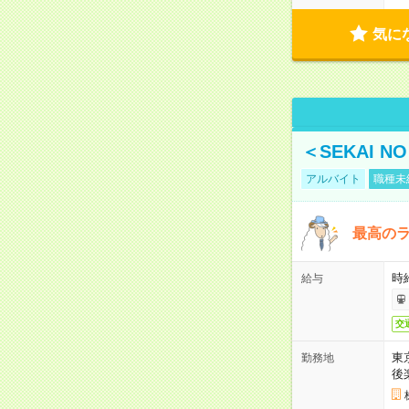
気に
＜SEKAI 
アルバイト
職種未
最高のラ
時
給与
交
東
勤務地
後