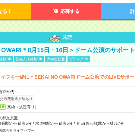
なる！
応募する
詳
未読
NO OWARI＊8月15日・16日＞ドーム公演のサポー
経験OK
社会人未経験OK
大学生歓迎
ブランクOK
イブを一緒に＊SEKAI NO OWARIドーム公演でのLIVEサポ
給1250円～
交通費別途支給あり
支給（規定有り）
通費
京都文京区
楽園駅から徒歩5分
/
水道橋駅から徒歩5分
/
春日(東京都)駅から徒歩7分
株式会社ライブパワー