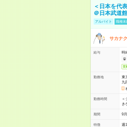
＜日本を代
＠日本武道
アルバイト
職種未
サカナク
時
給与
交
東
勤務地
九
＜シ
勤務時間
き
9
期間
週
特徴