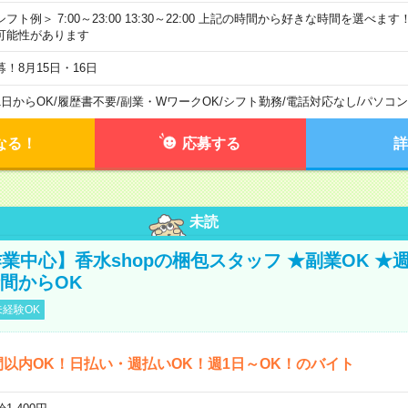
シフト例＞ 7:00～23:00 13:30～22:00 上記の時間から好きな時間を選べま
可能性があります
募！8月15日・16日
1日からOK
/
履歴書不要
/
副業・WワークOK
/
シフト勤務
/
電話対応なし
/
パソコン
なる！
応募する
詳
未読
業中心】香水shopの梱包スタッフ ★副業OK ★
時間からOK
経験OK
間以内OK！日払い・週払いOK！週1日～OK！のバイト