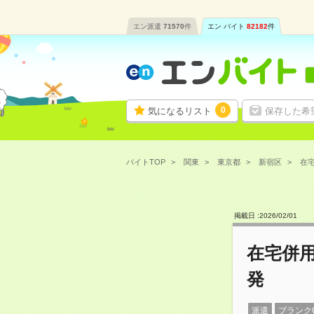
エン派遣
71570
件
エン バイト
82182
件
0
気になるリスト
保存した希
バイトTOP
関東
東京都
新宿区
在宅
掲載日 :
2026
/
02
/
01
在宅併用！
発
派遣
ブランク