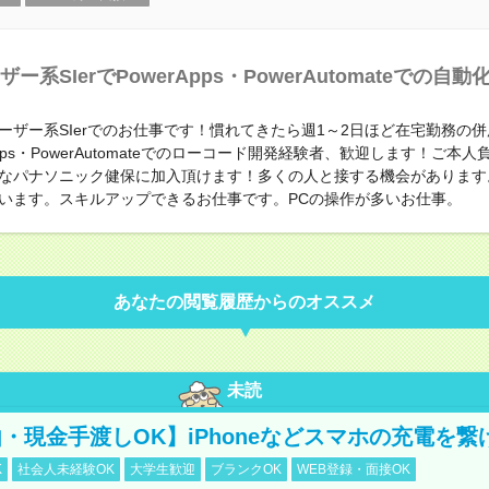
ザー系SIerでPowerApps・PowerAutomateでの自動
ーザー系SIerでのお仕事です！慣れてきたら週1～2日ほど在宅勤務の
Apps・PowerAutomateでのローコード開発経験者、歓迎します！ご本
なパナソニック健保に加入頂けます！多くの人と接する機会があります
います。スキルアップできるお仕事です。PCの操作が多いお仕事。
あなたの閲覧履歴からのオススメ
未読
・現金手渡しOK】iPhoneなどスマホの充電を繋
K
社会人未経験OK
大学生歓迎
ブランクOK
WEB登録・面接OK