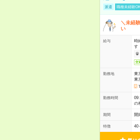
派遣
職種未経験O
＼未経
い
時
給与
す
交
東
勤務地
東
0
勤務時間
の
開
期間
4
特徴