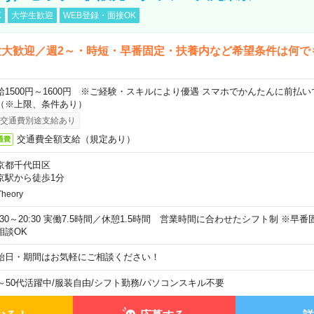
K
大学生歓迎
WEB登録・面接OK
験大歓迎／週2～・時短・早番固定・扶養内など希望条件は何で
給1500円～1600円 ※ご経験・スキルにより優遇 スマホでかんたんに前払
（※上限、条件あり）
交通費別途支給あり
交通費全額支給（規定あり）
通費
京都千代田区
京駅から徒歩1分
Theory
9:30～20:30 実働7.5時間／休憩1.5時間 営業時間に合わせたシフト制 ※
相談OK
始日・期間はお気軽にご相談ください！
0～50代活躍中
/
服装自由
/
シフト勤務
/
パソコンスキル不要