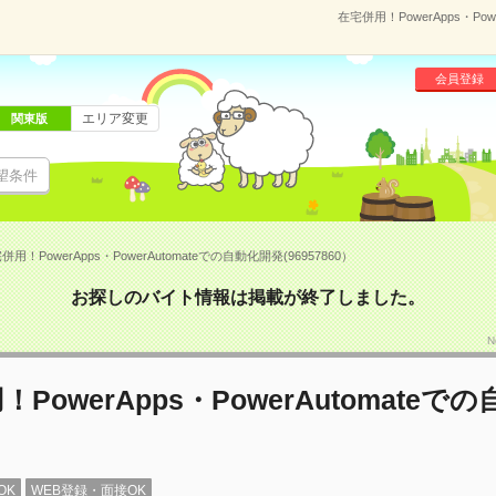
在宅併用！PowerApps・Po
会員登録
エリア変更
関東版
望条件
併用！PowerApps・PowerAutomateでの自動化開発(96957860）
お探しのバイト情報は掲載が終了しました。
N
PowerApps・PowerAutomateで
OK
WEB登録・面接OK