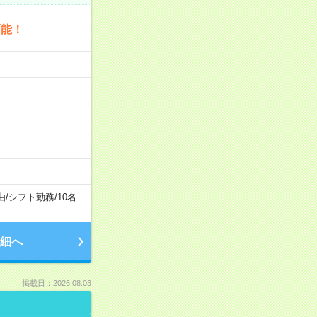
可能！
由
/
シフト勤務
/
10名
細へ
掲載日：2026.08.03