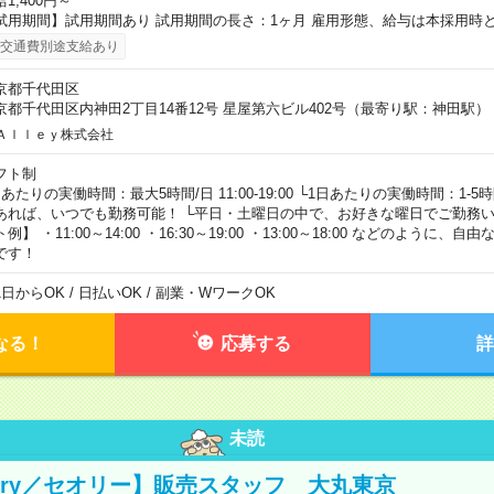
1,400円～
試用期間】試用期間あり 試用期間の長さ：1ヶ月 雇用形態、給与は本採用時
交通費別途支給あり
京都千代田区
京都千代田区内神田2丁目14番12号 星屋第六ビル402号（最寄り駅：神田駅）
Ａｌｌｅｙ株式会社
フト制
日あたりの実働時間：最大5時間/日 11:00-19:00 └1日あたりの実働時間：1-
あれば、いつでも勤務可能！ └平日・土曜日の中で、お好きな曜日でご勤務い
例】 ・11:00～14:00 ・16:30～19:00 ・13:00～18:00 などのように
です！
1日からOK / 日払いOK / 副業・WワークOK
なる！
応募する
詳
未読
eory／セオリー】販売スタッフ 大丸東京