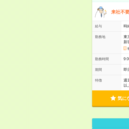
来社不要
時
給与
東
勤務地
新
9:
勤務時間
即
期間
週
特徴
以
気に