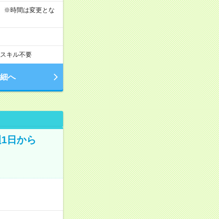
す！ ※時間は変更とな
スキル不要
細へ
週1日から