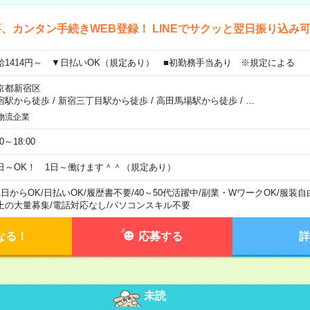
、カンタン手続きWEB登録！ LINEでサクッと翌日振り込み
給1414円～ ▼日払いOK（規定あり） ■初勤務手当あり ※規定による
京都新宿区
宿駅から徒歩
/
新宿三丁目駅から徒歩
/
高田馬場駅から徒歩
/
…
物流企業
00～18:00
日～OK！ 1日～働けます＾＾（規定あり）
1日からOK
/
日払いOK
/
履歴書不要
/
40～50代活躍中
/
副業・WワークOK
/
服装自
上の大量募集
/
電話対応なし
/
パソコンスキル不要
なる！
応募する
詳
未読