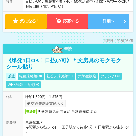
日払いOK
/
履歴書不要
/
40～50代活躍中
/
副業・WワークOK
/
特徴
服装自由
/
電話対応なし
気になる！
応募する
詳細へ
掲載日：2026.08.05
未読
《単発1日OK！日払い可》＊文房具のモクモク
シール貼り
派遣
職種未経験OK
社会人未経験OK
大学生歓迎
ブランクOK
WEB登録・面接OK
時給1,500円～1,875円
給与
交通費別途支給あり
■ 交通費規定内支給 ※派遣先による
交通費
東京都北区
勤務地
赤羽駅から徒歩5分
/
王子駅から徒歩5分
/
田端駅から徒歩5分
/
…