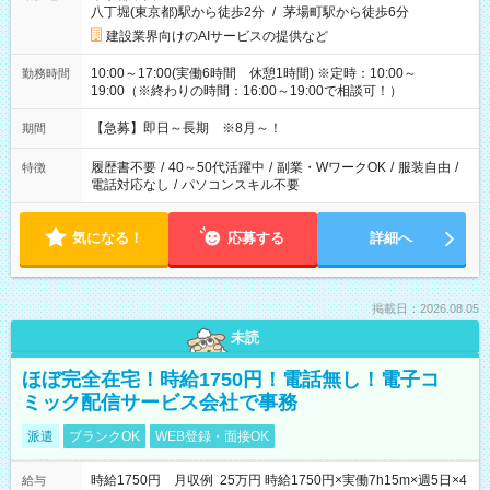
八丁堀(東京都)駅から徒歩2分
/
茅場町駅から徒歩6分
建設業界向けのAIサービスの提供など
10:00～17:00(実働6時間 休憩1時間) ※定時：10:00～
勤務時間
19:00（※終わりの時間：16:00～19:00で相談可！）
【急募】即日～長期 ※8月～！
期間
履歴書不要
/
40～50代活躍中
/
副業・WワークOK
/
服装自由
/
特徴
電話対応なし
/
パソコンスキル不要
気になる！
応募する
詳細へ
掲載日：2026.08.05
未読
ほぼ完全在宅！時給1750円！電話無し！電子コ
ミック配信サービス会社で事務
派遣
ブランクOK
WEB登録・面接OK
時給1750円 月収例 25万円 時給1750円×実働7h15m×週5日×4
給与