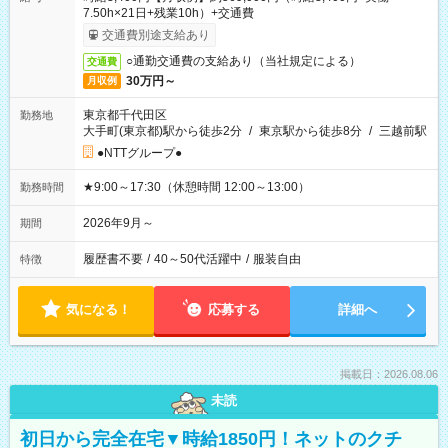
7.50h×21日+残業10h）+交通費
交通費別途支給あり
○通勤交通費の支給あり（当社規定による）
交通費
30万円～
月収例
東京都千代田区
勤務地
大手町(東京都)駅から徒歩2分
/
東京駅から徒歩8分
/
三越前駅
●NTTグループ●
★9:00～17:30（休憩時間 12:00～13:00）
勤務時間
2026年9月～
期間
履歴書不要
/
40～50代活躍中
/
服装自由
特徴
気になる！
応募する
詳細へ
掲載日：2026.08.06
未読
初日から完全在宅▼時給1850円！ネットのクチ