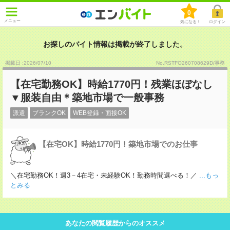
0
メニュー
気になる！
ログイン
お探しのバイト情報は掲載が終了しました。
掲載日 :2026
/
07
/
10
No.RSTFO260708629D/事務
【在宅勤務OK】時給1770円！残業ほぼなし
▼服装自由＊築地市場で一般事務
派遣
ブランクOK
WEB登録・面接OK
【在宅OK】時給1770円！築地市場でのお仕事
＼在宅勤務OK！週3－4在宅・未経験OK！勤務時間選べる！／
...もっ
とみる
あなたの閲覧履歴からのオススメ