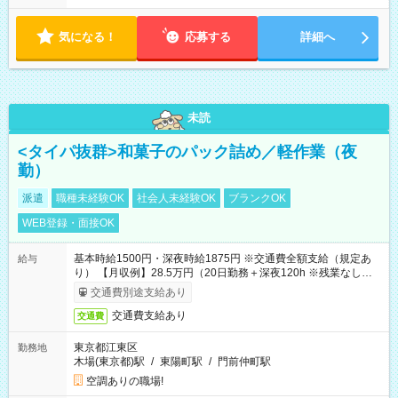
気になる！
応募する
詳細へ
未読
<タイパ抜群>和菓子のパック詰め／軽作業（夜
勤）
派遣
職種未経験OK
社会人未経験OK
ブランクOK
WEB登録・面接OK
基本時給1500円・深夜時給1875円 ※交通費全額支給（規定あ
給与
り） 【月収例】28.5万円（20日勤務＋深夜120h ※残業なしの場
合）
交通費別途支給あり
交通費支給あり
交通費
東京都江東区
勤務地
木場(東京都)駅
/
東陽町駅
/
門前仲町駅
空調ありの職場!