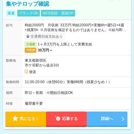
集やテロップ確認
派遣
ブランクOK
WEB登録・面接OK
時給2000円 月収例 33万円 時給2000円×実働8h×週5日×4週
給与
+残業5h ※月収例を保証するものではありません。※給与即受
取りサービス利用可（利用条件有）
交通費別途支給あり
1ヶ月3万円を上限として実費支給
交通費
30万円～
月収例
東京都新宿区
勤務地
市ケ谷駅から徒歩3分
放送
11:00-20:00（休憩60分）実働8時間（残業少なめ！）
勤務時間
即日～長期 ※開始日相談OK
期間
履歴書不要
特徴
気になる！
応募する
詳細へ