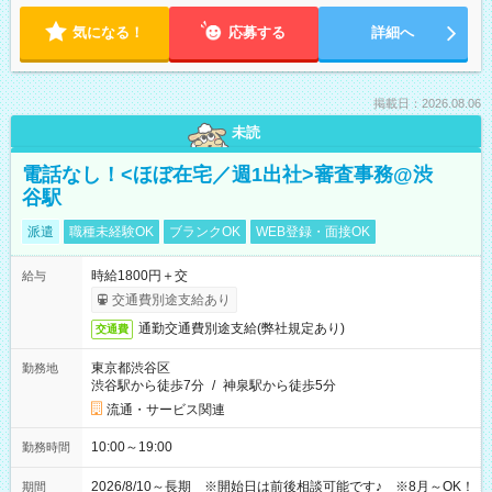
気になる！
応募する
詳細へ
掲載日：2026.08.06
未読
電話なし！<ほぼ在宅／週1出社>審査事務@渋
谷駅
派遣
職種未経験OK
ブランクOK
WEB登録・面接OK
時給1800円＋交
給与
交通費別途支給あり
通勤交通費別途支給(弊社規定あり)
交通費
東京都渋谷区
勤務地
渋谷駅から徒歩7分
/
神泉駅から徒歩5分
流通・サービス関連
10:00～19:00
勤務時間
2026/8/10～長期 ※開始日は前後相談可能です♪ ※8月～OK！
期間