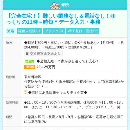
未読
【完全在宅！】難しい業務なし＆電話なし！ゆ
っくりの11時～時短＊データ入力・事務
派遣
職種未経験OK
ブランクOK
WEB登録・面接OK
◆時給1,700円＊日払い・週払いOK＊昇給あり♪【月収例】 ・約
給与
204,000円 （時給1,700円 × 実働6h × 20日）
交通費別途支給あり
◆全額支給 ＊家が少し遠くても安心！
交通費
20～25万円
月収例
東京都港区
勤務地
竹芝駅から徒歩2分
/
浜松町駅から徒歩4分
/
大門(東京都)駅か
ら徒歩5分
/
…
◆港区にある情報セキュリティ企業◆
◆11：00～18：30のうち実働6時間、休憩60分 ※11：00～18：
勤務時間
00 または 11：30～18：30 。*。ブランクOK！。*。 例え
ば前職が、 在宅/財団法人/事務/コールセンター/受付/販売/カフェ
スタッフ スイーツ販売/ホテルフロント/化粧品販売/など 様々な
＜急募＞即日～長期／8月～9月～も相談OK！応募から最短即日
期間
業界から入社して活躍されています♪
には選考案内♪