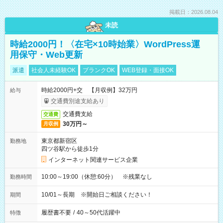
掲載日：2026.08.04
未読
時給2000円！〈在宅×10時始業〉WordPress運
用保守・Web更新
派遣
社会人未経験OK
ブランクOK
WEB登録・面接OK
時給2000円+交 【月収例】32万円
給与
交通費別途支給あり
交通費支給
交通費
30万円～
月収例
東京都新宿区
勤務地
四ツ谷駅から徒歩1分
インターネット関連サービス企業
10:00～19:00（休憩:60分） ※残業なし
勤務時間
10/01～長期 ※開始日ご相談ください！
期間
履歴書不要
/
40～50代活躍中
特徴