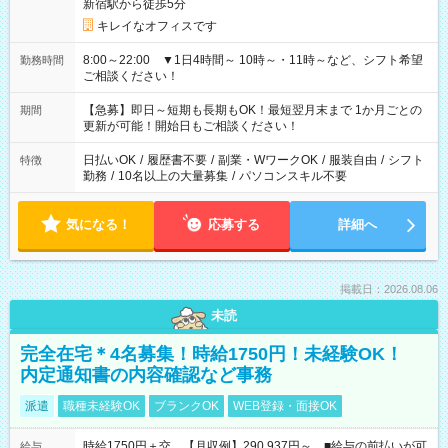
新宿駅から徒歩5分
キレイなオフィスです
8:00～22:00 ▼1日4時間～ 10時～・11時～など、シフト希望
勤務時間
ご相談ください！
【急募】即日～短期も長期もOK！最短翌月末まで 1か月ごとの
期間
更新が可能！開始日もご相談ください！
日払いOK
/
履歴書不要
/
副業・WワークOK
/
服装自由
/
シフト
特徴
勤務
/
10名以上の大量募集
/
パソコンスキル不要
気になる！
応募する
詳細へ
掲載日：2026.08.06
未読
完全在宅＊4名募集！時給1750円！未経験OK！
内定通知書の内容確認など事務
派遣
職種未経験OK
ブランクOK
WEB登録・面接OK
時給1750円＋交 【月収例】290,937円～ ■給与の前払いが可
給与