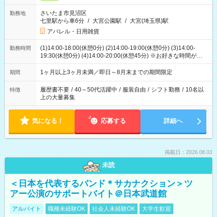
さいたま市見沼区
勤務地
七里駅から車6分
/
大宮公園駅
/
大宮(埼玉県)駅
アパレル・日用雑貨
(1)14:00-18:00(休憩0分) (2)14:00-19:00(休憩0分) (3)14:00-
勤務時間
19:30(休憩0分) (4)14:00-20:00(休憩45分) ※お好きな時間が選べ
ます
1ヶ月以上3ヶ月未満／即日～8月末までの期間限定
期間
履歴書不要
/
40～50代活躍中
/
服装自由
/
シフト勤務
/
10名以
特徴
上の大量募集
気になる！
応募する
詳細へ
掲載日：2026.08.03
未読
＜日本を代表するバンド＊サカナクション＞ツ
アー公演のサポートバイト＠日本武道館
アルバイト
職種未経験OK
社会人未経験OK
大学生歓迎