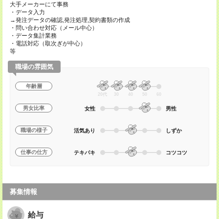
大手メーカーにて事務
・データ入力
→発注データの確認,発注処理,契約書類の作成
・問い合わせ対応（メール中心）
・データ集計業務
・電話対応（取次ぎが中心）
等
職場の雰囲気
年齢層
20代
30
40
50
60
男女比率
女性
男性
職場の様子
活気あり
しずか
仕事の仕方
テキパキ
コツコツ
募集情報
給与