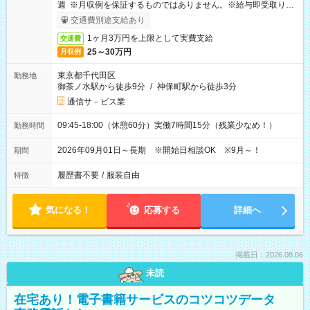
週 ※月収例を保証するものではありません。※給与即受取りサ
ービス利用可（利用条件有）
交通費別途支給あり
1ヶ月3万円を上限として実費支給
交通費
25～30万円
月収例
東京都千代田区
勤務地
御茶ノ水駅から徒歩9分
/
神保町駅から徒歩3分
通信サ－ビス業
09:45-18:00（休憩60分）実働7時間15分（残業少なめ！）
勤務時間
2026年09月01日～長期 ※開始日相談OK ※9月～！
期間
履歴書不要
/
服装自由
特徴
気になる！
応募する
詳細へ
掲載日：2026.08.06
未読
在宅あり！電子書籍サービスのコツコツデータ