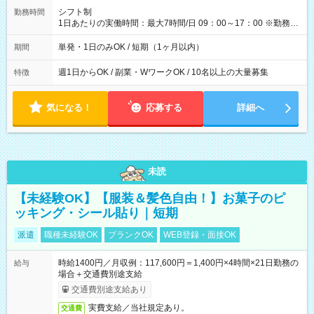
間】試用期間なし
シフト制
勤務時間
1日あたりの実働時間：最大7時間/日 09：00～17：00 ※勤務時
間は 試験により異なります。
単発・1日のみOK / 短期（1ヶ月以内）
期間
週1日からOK / 副業・WワークOK / 10名以上の大量募集
特徴
気になる！
応募する
詳細へ
未読
【未経験OK】【服装＆髪色自由！】お菓子のピ
ッキング・シール貼り｜短期
派遣
職種未経験OK
ブランクOK
WEB登録・面接OK
時給1400円／月収例：117,600円＝1,400円×4時間×21日勤務の
給与
場合＋交通費別途支給
交通費別途支給あり
実費支給／当社規定あり。
交通費