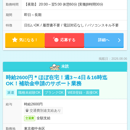
【夜勤】 20:00～翌5:00 休憩60分 [実働]8時間00分
勤務時間
即日～長期
期間
日払いOK
/
履歴書不要
/
電話対応なし
/
パソコンスキル不要
特徴
気になる！
応募する
詳細へ
掲載日：2026.08.06
未読
時給2600円＊ほぼ在宅！週3～4日＆16時迄
OK！補助金申請のサポート業務
派遣
職種未経験OK
ブランクOK
WEB登録・面接OK
時給2600円
給与
交通費別途支給あり
全額支給
交通費
東京都中央区
勤務地