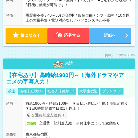
【8月中のスタートOK！急募！】2カ月～ ■ご応募から最短2～
期間
ね。 ※Wワーク希望の方へ 今ご覧のお仕事で希望する勤務時間
3日後に就業が可能です！
と、もう1つのお仕事の勤務時間。 合計で週40時間を超える場
合は応募できません。
履歴書不要
/
40～50代活躍中
/
服装自由
/
シフト勤務
/
10名以
特徴
上の大量募集
/
電話対応なし
/
パソコンスキル不要
気になる！
応募する
詳細へ
掲載日：2026.08.05
未読
【在宅あり】高時給1900円～！海外ドラマやア
ニメの字幕入力！
派遣
職種未経験OK
社会人未経験OK
大学生歓迎
ブランクOK
時給1900円～時給2100円 ▼日払い週払い可能！※規定有り
給与
▼1日6時間勤務で日収1万以上！
交通費別途支給あり
交通費一部別途支給 ※お仕事によって変動あり
交通費
東京都新宿区
勤務地