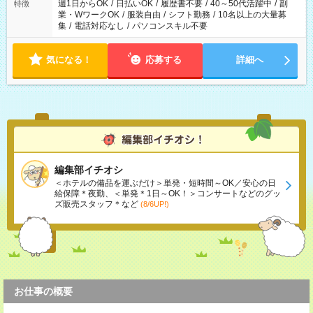
週1日からOK
/
日払いOK
/
履歴書不要
/
40～50代活躍中
/
副
特徴
業・WワークOK
/
服装自由
/
シフト勤務
/
10名以上の大量募
集
/
電話対応なし
/
パソコンスキル不要
気になる！
応募する
詳細へ
編集部イチオシ
＜ホテルの備品を運ぶだけ＞単発・短時間～OK／安心の日
給保障＊夜勤、＜単発＊1日～OK！＞コンサートなどのグッ
ズ販売スタッフ＊など
(8/6UP!)
お仕事の概要