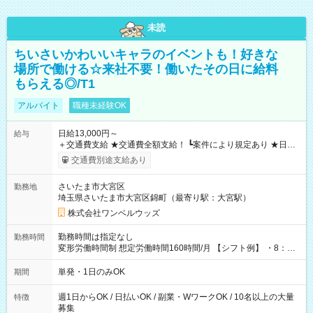
未読
ちいさいかわいいキャラのイベントも！好きな
場所で働ける☆来社不要！働いたその日に給料
もらえる◎/T1
アルバイト
職種未経験OK
日給13,000円～
給与
＋交通費支給 ★交通費全額支給！ ┗案件により規定あり ★日払
いOK！（規定あり） ┗働いたその日に現金GET♪ お仕事後はコ
交通費別途支給あり
ンビニATMから 日払い分を引き落とせます！ 【試用期間】試
用期間なし
さいたま市大宮区
勤務地
埼玉県さいたま市大宮区錦町（最寄り駅：大宮駅）
株式会社ワンベルウッズ
勤務時間は指定なし
勤務時間
変形労働時間制 想定労働時間160時間/月 【シフト例】 ・8：00
～21：00
単発・1日のみOK
期間
週1日からOK / 日払いOK / 副業・WワークOK / 10名以上の大量
特徴
募集