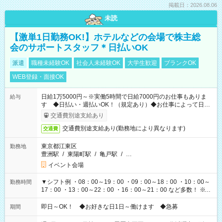
掲載日：2026.08.06
未読
【激単1日勤務OK!】ホテルなどの会場で株主総
会のサポートスタッフ＊日払いOK
派遣
職種未経験OK
社会人未経験OK
大学生歓迎
ブランクOK
WEB登録・面接OK
日給1万5000円～※実働5時間で日給7000円のお仕事もありま
給与
す ◆日払い・週払いOK！（規定あり）◆お仕事によって日給
も異なります
交通費別途支給あり
交通費別途支給あり(勤務地により異なります)
交通費
東京都江東区
勤務地
豊洲駅
/
東陽町駅
/
亀戸駅
/
…
イベント会場
▼シフト例 ・08：00～19：00 ・09：00～18：00 ・10：00～
勤務時間
17：00 ・13：00～22：00 ・16：00～21：00 など多数！ ※お
仕事により勤務時間が異なります
即日～OK！ ◆お好きな日1日～働けます ◆急募
期間