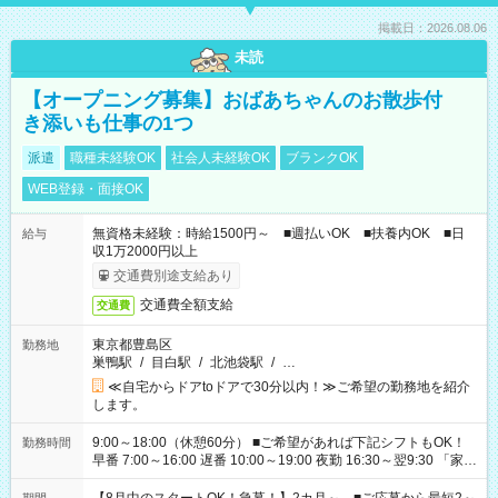
掲載日：2026.08.06
未読
【オープニング募集】おばあちゃんのお散歩付
き添いも仕事の1つ
派遣
職種未経験OK
社会人未経験OK
ブランクOK
WEB登録・面接OK
無資格未経験：時給1500円～ ■週払いOK ■扶養内OK ■日
給与
収1万2000円以上
交通費別途支給あり
交通費全額支給
交通費
東京都豊島区
勤務地
巣鴨駅
/
目白駅
/
北池袋駅
/
…
≪自宅からドアtoドアで30分以内！≫ご希望の勤務地を紹介
します。
9:00～18:00（休憩60分） ■ご希望があれば下記シフトもOK！
勤務時間
早番 7:00～16:00 遅番 10:00～19:00 夜勤 16:30～翌9:30 「家族
と休みを合わせたい」 「余裕を持って夕飯の準備がしたい」
「できれば残業はしたくない」 など、ご希望を教えてください