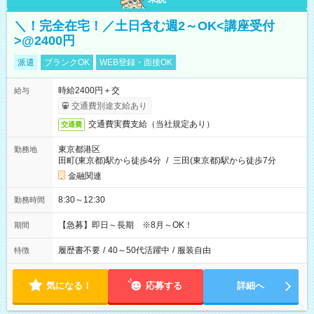
＼！完全在宅！／土日含む週2～OK<講座受付
>@2400円
派遣
ブランクOK
WEB登録・面接OK
時給2400円＋交
給与
交通費別途支給あり
交通費実費支給（当社規定あり）
交通費
東京都港区
勤務地
田町(東京都)駅から徒歩4分
/
三田(東京都)駅から徒歩7分
金融関連
8:30～12:30
勤務時間
【急募】即日～長期 ※8月～OK！
期間
履歴書不要
/
40～50代活躍中
/
服装自由
特徴
気になる！
応募する
詳細へ