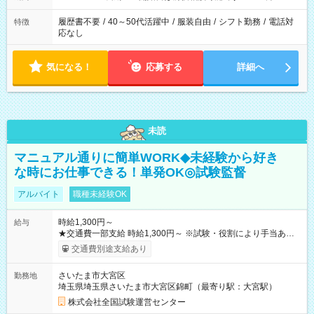
履歴書不要
/
40～50代活躍中
/
服装自由
/
シフト勤務
/
電話対
特徴
応なし
気になる！
応募する
詳細へ
未読
マニュアル通りに簡単WORK◆未経験から好き
な時にお仕事できる！単発OK◎試験監督
アルバイト
職種未経験OK
時給1,300円～
給与
★交通費一部支給 時給1,300円～ ※試験・役割により手当あり
※勤務回数により昇給あり 【即給（前払い）オプションあ
交通費別途支給あり
り！】 希望される場合、勤務から1週間ほどで給与の一部を受け
取れます。 ※手数料418円がかかります。 【過去試験日の収入
さいたま市大宮区
勤務地
例】 ・河合塾模擬試験 8:30～17:30（休憩1時間） 時給1,300円
埼玉県埼玉県さいたま市大宮区錦町（最寄り駅：大宮駅）
×8時間＝日収10,400円＋交通費 ※当日の役割により時給＋100
円の場合あり ・国家試験 7:00～13:30（休憩なし） 時給1,300
株式会社全国試験運営センター
円（役割手当＋100円）×6時間＝日収8,400円＋交通費 【試用期