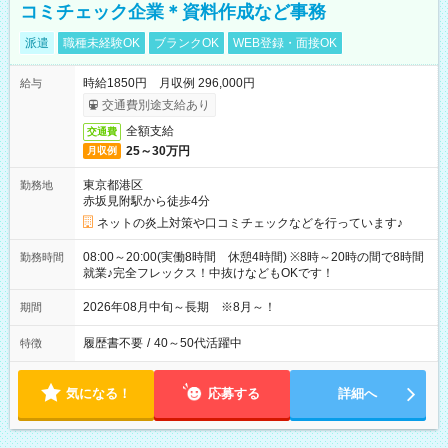
コミチェック企業＊資料作成など事務
派遣
職種未経験OK
ブランクOK
WEB登録・面接OK
時給1850円 月収例 296,000円
給与
交通費別途支給あり
全額支給
交通費
25～30万円
月収例
東京都港区
勤務地
赤坂見附駅から徒歩4分
ネットの炎上対策や口コミチェックなどを行っています♪
08:00～20:00(実働8時間 休憩4時間) ※8時～20時の間で8時間
勤務時間
就業♪完全フレックス！中抜けなどもOKです！
2026年08月中旬～長期 ※8月～！
期間
履歴書不要
/
40～50代活躍中
特徴
気になる！
応募する
詳細へ