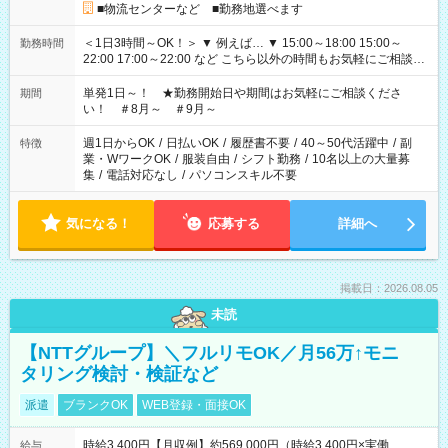
■物流センターなど ■勤務地選べます
＜1日3時間～OK！＞ ▼ 例えば… ▼ 15:00～18:00 15:00～
勤務時間
22:00 17:00～22:00 など こちら以外の時間もお気軽にご相談く
ださい！
単発1日～！ ★勤務開始日や期間はお気軽にご相談くださ
期間
い！ ＃8月～ ＃9月～
週1日からOK
/
日払いOK
/
履歴書不要
/
40～50代活躍中
/
副
特徴
業・WワークOK
/
服装自由
/
シフト勤務
/
10名以上の大量募
集
/
電話対応なし
/
パソコンスキル不要
気になる！
応募する
詳細へ
掲載日：2026.08.05
未読
【NTTグループ】＼フルリモOK／月56万↑モニ
タリング検討・検証など
派遣
ブランクOK
WEB登録・面接OK
時給3,400円【月収例】約569,000円（時給3,400円×実働
給与