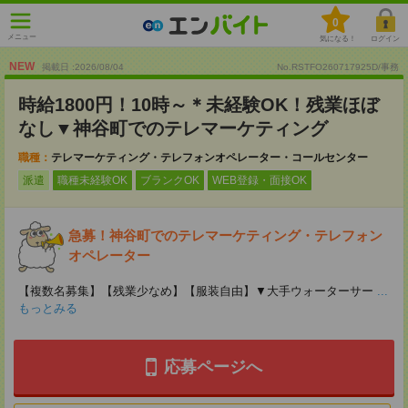
0
メニュー
気になる！
ログイン
NEW
掲載日 :2026
/
08
/
04
No.RSTFO260717925D/事務
時給1800円！10時～＊未経験OK！残業ほぼ
なし▼神谷町でのテレマーケティング
職種：
テレマーケティング・テレフォンオペレーター・コールセンター
派遣
職種未経験OK
ブランクOK
WEB登録・面接OK
急募！神谷町でのテレマーケティング・テレフォン
オペレーター
【複数名募集】【残業少なめ】【服装自由】▼大手ウォーターサー
...
もっとみる
応募ページへ