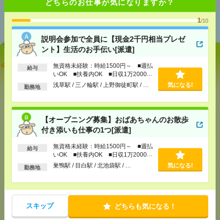
どちらのお仕事が気になりますか？
あなたの閲覧履歴からの
おすすめ
1
/10
説明会参加で全員に【現金2千円相当プレゼ
ント】生活のお手伝い[派遣]
説明会参加で全員に【現金2千円相当プレゼント】生
無資格未経験：時給1500円～ ■週払
給与
活のお手伝い[派遣]
いOK ■扶養内OK ■日収1万2000円
以上
浅草駅 / 三ノ輪駅 / 上野御徒町駅 / …
気になる!
勤務地
[給 与]
無資格未経験：時給1500円～ ■週払い
OK ■扶養内OK ■日収1万2000円以上
[交通費]
交通費全額支給
気になる！
【オープニング募集】おばあちゃんのお散歩
[勤務地]
浅草駅
/
三ノ輪駅
/
上野御徒町駅
/
…
付き添いも仕事の1つ[派遣]
【オープニング募集】おばあちゃんのお散歩付き添
無資格未経験：時給1500円～ ■週払
給与
いも仕事の1つ[派遣]
いOK ■扶養内OK ■日収1万2000円
以上
巣鴨駅 / 目白駅 / 北池袋駅 / …
気になる!
勤務地
[給 与]
無資格未経験：時給1500円～ ■週払い
OK ■扶養内OK ■日収1万2000円以上
[交通費]
交通費全額支給
気になる！
[勤務地]
巣鴨駅
/
目白駅
/
北池袋駅
/
…
スキップ
どちらも気になる！