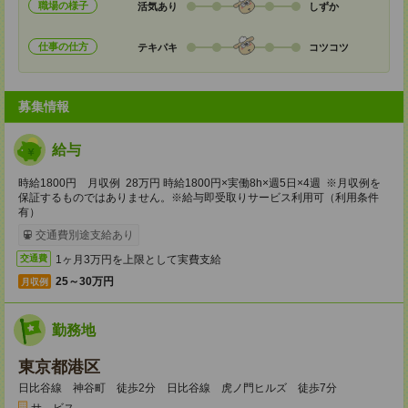
職場の様子
活気あり
しずか
仕事の仕方
テキパキ
コツコツ
募集情報
給与
時給1800円 月収例 28万円 時給1800円×実働8h×週5日×4週 ※月収例を
保証するものではありません。※給与即受取りサービス利用可（利用条件
有）
交通費別途支給あり
1ヶ月3万円を上限として実費支給
交通費
25～30万円
月収例
勤務地
東京都港区
日比谷線 神谷町 徒歩2分 日比谷線 虎ノ門ヒルズ 徒歩7分