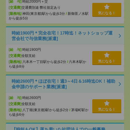
[給 与]
時給2000円＋交
[交通費]
交通費別途 弊社規定あり
気になる！
[勤務地]
神田(東京都)駅から徒歩3分
/
新御茶ノ水駅
から徒歩5分
時給1900円＊完全在宅！17時迄！ネットショップ運
営会社で与信業務[派遣]
[給 与]
時給1900円
[交通費]
全額支給
気になる！
[勤務地]
六本木一丁目駅から徒歩2分
/
六本木駅か
ら徒歩8分
時給2600円＊ほぼ在宅！週3～4日＆16時迄OK！補助
金申請のサポート業務[派遣]
[給 与]
時給2600円
[交通費]
全額支給
気になる！
[勤務地]
八丁堀(東京都)駅から徒歩2分
/
茅場町駅か
ら徒歩6分
【時短もOK】落ち着いた社団法人での一般事務