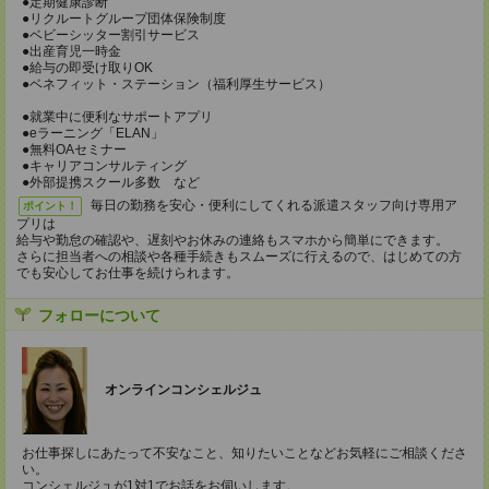
●定期健康診断
●リクルートグループ団体保険制度
●ベビーシッター割引サービス
●出産育児一時金
●給与の即受け取りOK
●ベネフィット・ステーション（福利厚生サービス）
●就業中に便利なサポートアプリ
●eラーニング「ELAN」
●無料OAセミナー
●キャリアコンサルティング
●外部提携スクール多数 など
毎日の勤務を安心・便利にしてくれる派遣スタッフ向け専用ア
ポイント！
プリは
給与や勤怠の確認や、遅刻やお休みの連絡もスマホから簡単にできます。
さらに担当者への相談や各種手続きもスムーズに行えるので、はじめての方
でも安心してお仕事を続けられます。
フォローについて
オンラインコンシェルジュ
お仕事探しにあたって不安なこと、知りたいことなどお気軽にご相談くださ
い。
コンシェルジュが1対1でお話をお伺いします。