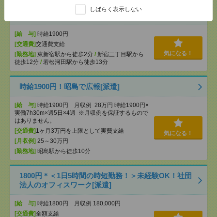
3ヶ月程度の短期「出社で覚えて、慣れたら在宅
しばらく表示しない
も！」ERP入力[派遣]
[給 与]
時給1900円
[交通費]
交通費支給
気になる！
[勤務地]
東新宿駅から徒歩2分
/
新宿三丁目駅から
徒歩12分
/
若松河田駅から徒歩13分
時給1900円！昭島で広報[派遣]
[給 与]
時給1900円 月収例 28万円 時給1900円×
実働7h30m×週5日×4週 ※月収例を保証するもので
はありません。
[交通費]
1ヶ月3万円を上限として実費支給
気になる！
[月収例]
25～30万円
[勤務地]
昭島駅から徒歩10分
1800円＊＜1日5時間の時短勤務！＞未経験OK！社団
法人のオフィスワーク[派遣]
[給 与]
時給1800円 月収例 180,000円
[交通費]
全額支給