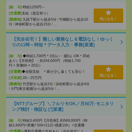
[給 与]
時給1250円～
[交通費]
支給（規定有り）
気になる！
[勤務地]
九段下駅から徒歩5分
/
竹橋駅から徒歩10
分
/
神保町駅から徒歩15分
/
…
【完全在宅！】難しい業務なし＆電話なし！ゆっく
りの11時～時短＊データ入力・事務[派遣]
[給 与]
◆時給1,700円＊日払い・週払いOK＊昇給
あり♪【月収例】 ・約204,000円 （時給1,700
円 × 実働6h × 20日）
[交通費]
◆全額支給 ＊家が少し遠くても安心！
気になる！
[月収例]
20～25万円
[勤務地]
竹芝駅から徒歩2分
/
浜松町駅から徒歩4分
/
大門(東京都)駅から徒歩5分
/
…
【NTTグループ】＼フルリモOK／月56万↑モニタリ
ング検討・検証など[派遣]
[給 与]
時給3,400円【月収例】約569,000円（時
給3,400円×実働7.50h×21日+残業10h）+交通費
[交通費]
○通勤交通費の支給あり（当社規定によ