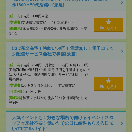
@1800＊50代活躍中[派遣]
[給 与]
時給1800円＋交
[交通費]
交通費実費支給（当社規定あり）
気になる！
[勤務地]
永田町駅から徒歩2分
/
赤坂見附駅から徒
歩5分
ほぼ完全在宅！時給1750円！電話無し！電子コミッ
ク配信サービス会社で事務[派遣]
[給 与]
時給1750円 月収例 25万円 時給1750円×
実働7h15m×週5日×4週 ※月収例を保証するもので
はありません。※給与即受取りサービス利用可（利
用条件有）
[交通費]
1ヶ月3万円を上限として実費支給
気になる！
[月収例]
25～30万円
[勤務地]
御茶ノ水駅から徒歩9分
/
神保町駅から徒
歩3分
人気イベントも！好きな場所で働けるイベントスタ
ッフ☆来社不要！働いたその日に給料もらえる日払
い/T1[アルバイト]