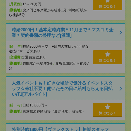
[月収例]
15～20万円
気になる！
[勤務地]
虎ノ門ヒルズ駅から徒歩1分
/
神谷町駅か
ら徒歩5分
時給2000円！基本定時終業＊11月まで＊マスコミ企
業＊契約書類の整理など[派遣]
[給 与]
時給2000円＋交 ■給与の前払いが可能な
速払いサービスあり
[交通費]
交通費支給あり
気になる！
[勤務地]
麹町駅から徒歩3分
/
赤坂見附駅から徒歩7
分
人気イベントも！好きな場所で働けるイベントスタ
ッフ☆来社不要！働いたその日に給料もらえる日払
い/T1[アルバイト]
[給 与]
日給13,000円～
[勤務地]
東京都渋谷区渋谷（最寄り駅：渋谷駅）
気になる！
特別時給1800円【ヴァレクストラ】短期スタッフ