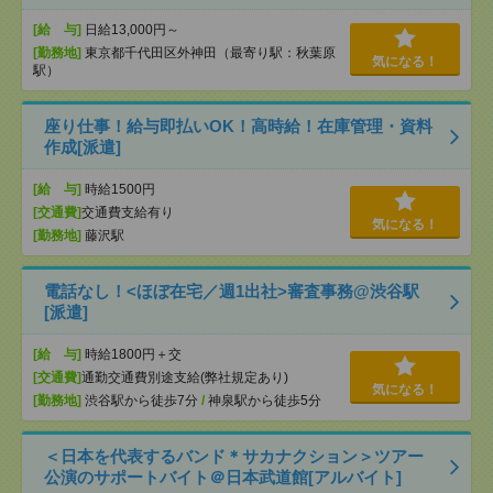
[給 与]
日給13,000円～
[勤務地]
東京都千代田区外神田（最寄り駅：秋葉原
気になる！
駅）
座り仕事！給与即払いOK！高時給！在庫管理・資料
作成[派遣]
[給 与]
時給1500円
[交通費]
交通費支給有り
気になる！
[勤務地]
藤沢駅
電話なし！<ほぼ在宅／週1出社>審査事務@渋谷駅
[派遣]
[給 与]
時給1800円＋交
[交通費]
通勤交通費別途支給(弊社規定あり)
気になる！
[勤務地]
渋谷駅から徒歩7分
/
神泉駅から徒歩5分
＜日本を代表するバンド＊サカナクション＞ツアー
公演のサポートバイト＠日本武道館[アルバイト]