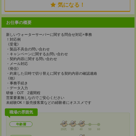
気になる！
お仕事の概要
新しいウォーターサーバーに関する問合せ対応+事務
！対応例
《受電》
・製品不具合の問い合わせ
・キャンペーンに関するお問い合わせ
・契約内容に関する問い合わせ
・メール対応
《発信》
・約束した日時で切り替えに関する契約内容の確認連絡
《他》
・事務手続き
・データ入力
研修：OJT 2週間程
営業要素無しなのでご安心ください
未経験OK！販売接客業などの経験者にオススメです
職場の雰囲気
年齢層
20代
30
40
50
60