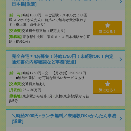
日本橋[派遣]
[給 与]
時給1800円 ※ご経験・スキルにより優
遇 スマホでかんたんに前払いで給与が受け取れま
す（※上限、条件あり）
[交通費]
交通費全額支給（規定あり）
気になる！
[勤務地]
東京都中央区 東京メトロ 日本橋駅から直
結（徒歩1分）
完全在宅＊4名募集！時給1750円！未経験OK！内定
通知書の内容確認など事務[派遣]
[給 与]
時給1750円＋交 【月収例】290,937円
～ ■給与の前払いが可能な速払いサービスあり
[交通費]
交通費支給あり
[月収例]
25～30万円
気になる！
[勤務地]
東京駅から徒歩1分
/
京橋(東京都)駅から徒
歩5分
＼時給2000円+ランチ無料／未経験OK×かんたん事務
[派遣]