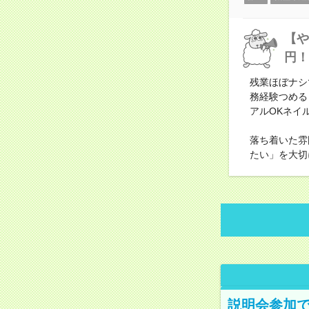
【や
円！
残業ほぼナシ
務経験つめる
アルOKネイ
落ち着いた雰
たい」を大切
説明会参加で