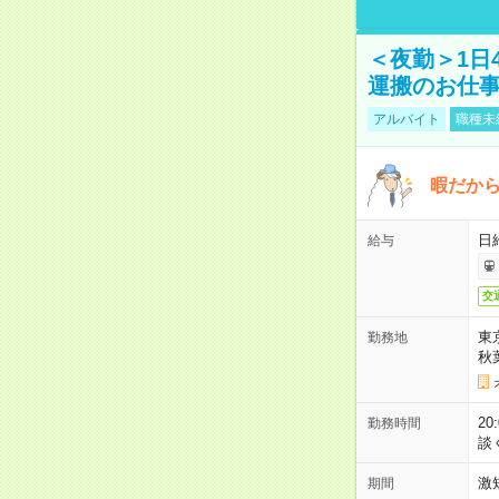
＜夜勤＞1日
運搬のお仕
アルバイト
職種未
暇だか
日
給与
交
東
勤務地
秋
2
勤務時間
談
激
期間