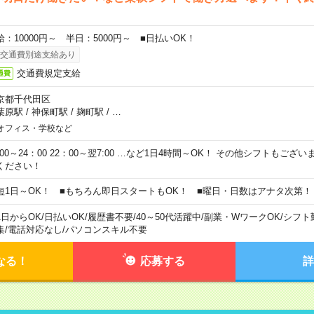
給：10000円～ 半日：5000円～ ■日払いOK！
交通費別途支給あり
交通費規定支給
通費
京都千代田区
葉原駅
/
神保町駅
/
麹町駅
/
…
オフィス・学校など
0:00～24：00 22：00～翌7:00 …など1日4時間～OK！ その他シフトもござ
ください！
短1日～OK！ ■もちろん即日スタートもOK！ ■曜日・日数はアナタ次第！
1日からOK
/
日払いOK
/
履歴書不要
/
40～50代活躍中
/
副業・WワークOK
/
シフト
集
/
電話対応なし
/
パソコンスキル不要
なる！
応募する
詳