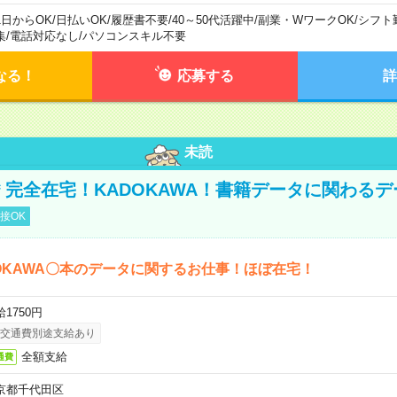
1日からOK
/
日払いOK
/
履歴書不要
/
40～50代活躍中
/
副業・WワークOK
/
シフト
集
/
電話対応なし
/
パソコンスキル不要
なる！
応募する
詳
未読
円＊完全在宅！KADOKAWA！書籍データに関わる
接OK
OKAWA〇本のデータに関するお仕事！ほぼ在宅！
1750円
交通費別途支給あり
全額支給
通費
京都千代田区