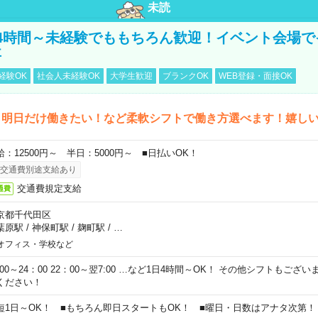
未読
4時間～未経験でももちろん歓迎！イベント会場で
事
経験OK
社会人未経験OK
大学生歓迎
ブランクOK
WEB登録・面接OK
ら明日だけ働きたい！など柔軟シフトで働き方選べます！嬉し
給：12500円～ 半日：5000円～ ■日払いOK！
交通費別途支給あり
交通費規定支給
通費
京都千代田区
葉原駅
/
神保町駅
/
麹町駅
/
…
オフィス・学校など
0:00～24：00 22：00～翌7:00 …など1日4時間～OK！ その他シフトもござ
ください！
短1日～OK！ ■もちろん即日スタートもOK！ ■曜日・日数はアナタ次第！