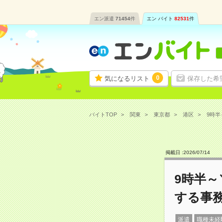
エン派遣
71454
件
エン バイト
82531
件
0
気になるリスト
保存した希
バイトTOP
関東
東京都
港区
9時半
掲載日 :
2026
/
07
/
14
9時半～
する事
派遣
職種未経