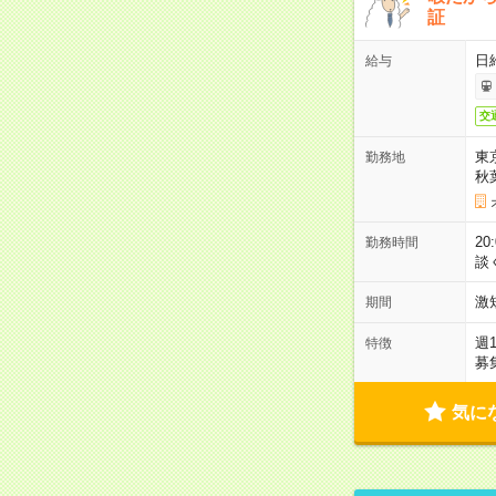
証
日
給与
交
東
勤務地
秋
2
勤務時間
談
激
期間
週
特徴
募
気に