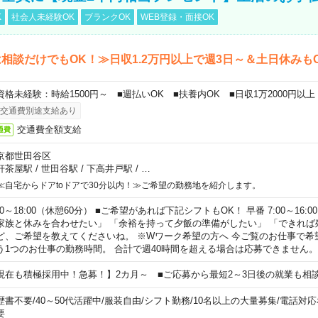
K
社会人未経験OK
ブランクOK
WEB登録・面接OK
相談だけでもOK！≫日収1.2万円以上で週3日～＆土日休みも
資格未経験：時給1500円～ ■週払いOK ■扶養内OK ■日収1万2000円以上
交通費別途支給あり
交通費全額支給
通費
京都世田谷区
軒茶屋駅
/
世田谷駅
/
下高井戸駅
/
…
≪自宅からドアtoドアで30分以内！≫ご希望の勤務地を紹介します。
00～18:00（休憩60分） ■ご希望があれば下記シフトもOK！ 早番 7:00～16:00 遅
家族と休みを合わせたい」 「余裕を持って夕飯の準備がしたい」 「できれば
ど、ご希望を教えてくださいね。 ※Wワーク希望の方へ 今ご覧のお仕事で希
う1つのお仕事の勤務時間。 合計で週40時間を超える場合は応募できません。
現在も積極採用中！急募！】2カ月～ ■ご応募から最短2～3日後の就業も相
歴書不要
/
40～50代活躍中
/
服装自由
/
シフト勤務
/
10名以上の大量募集
/
電話対応
要