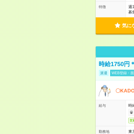
週
特徴
募
気に
時給1750
派遣
WEB登録・面
〇KAD
時給
給与
交
東
勤務地