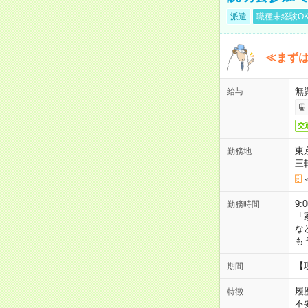
派遣
職種未経験O
≪まずは
無
給与
交
東
勤務地
三
9:
勤務時間
「
な
も
【
期間
履
特徴
不