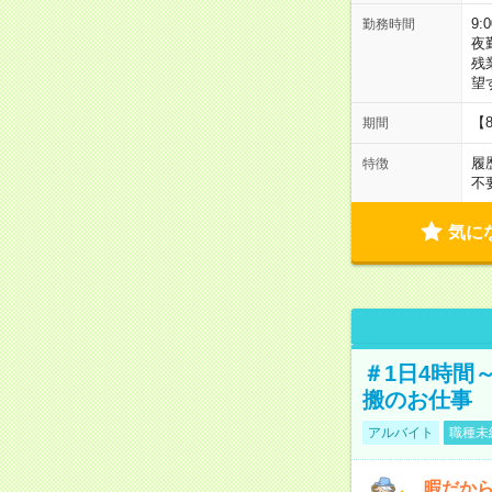
9:
勤務時間
夜
残
望
【
期間
履
特徴
不
気に
＃1日4時間
搬のお仕事
アルバイト
職種未
暇だか