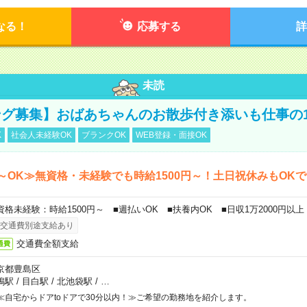
なる！
応募する
詳
未読
グ募集】おばあちゃんのお散歩付き添いも仕事の
K
社会人未経験OK
ブランクOK
WEB登録・面接OK
～OK≫無資格・未経験でも時給1500円～！土日祝休みもOK
資格未経験：時給1500円～ ■週払いOK ■扶養内OK ■日収1万2000円以上
交通費別途支給あり
交通費全額支給
通費
京都豊島区
鴨駅
/
目白駅
/
北池袋駅
/
…
≪自宅からドアtoドアで30分以内！≫ご希望の勤務地を紹介します。