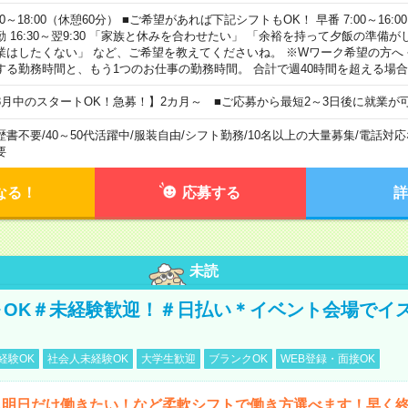
00～18:00（休憩60分） ■ご希望があれば下記シフトもOK！ 早番 7:00～16:00 遅
勤 16:30～翌9:30 「家族と休みを合わせたい」 「余裕を持って夕飯の準備
業はしたくない」 など、ご希望を教えてくださいね。 ※Wワーク希望の方へ
する勤務時間と、もう1つのお仕事の勤務時間。 合計で週40時間を超える場
8月中のスタートOK！急募！】2カ月～ ■ご応募から最短2～3日後に就業が
歴書不要
/
40～50代活躍中
/
服装自由
/
シフト勤務
/
10名以上の大量募集
/
電話対応
要
なる！
応募する
詳
未読
～OK＃未経験歓迎！＃日払い＊イベント会場でイ
経験OK
社会人未経験OK
大学生歓迎
ブランクOK
WEB登録・面接OK
ら明日だけ働きたい！など柔軟シフトで働き方選べます！早く