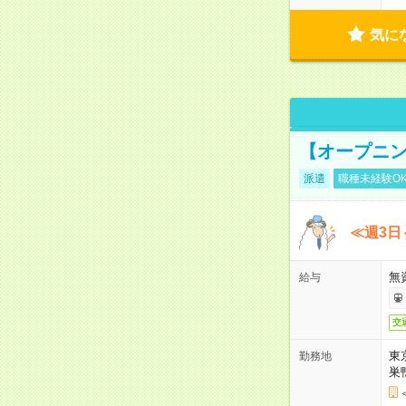
気に
【オープニン
派遣
職種未経験O
≪週3日
無
給与
交
東
勤務地
巣