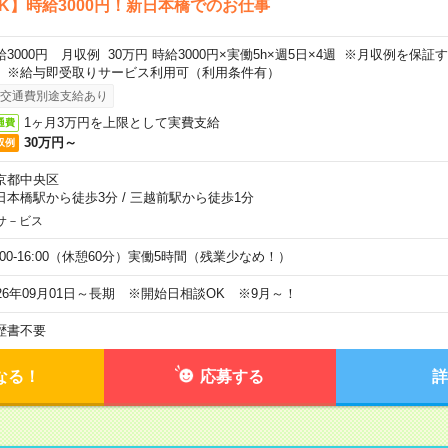
K】時給3000円！新日本橋でのお仕事
給3000円 月収例 30万円 時給3000円×実働5h×週5日×4週 ※月収例を保
。※給与即受取りサービス利用可（利用条件有）
交通費別途支給あり
1ヶ月3万円を上限として実費支給
通費
30万円～
収例
京都中央区
日本橋駅から徒歩3分
/
三越前駅から徒歩1分
サ－ビス
0:00-16:00（休憩60分）実働5時間（残業少なめ！）
026年09月01日～長期 ※開始日相談OK ※9月～！
歴書不要
なる！
応募する
詳