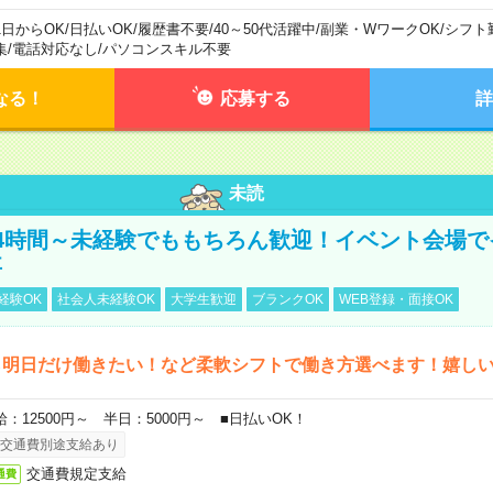
1日からOK
/
日払いOK
/
履歴書不要
/
40～50代活躍中
/
副業・WワークOK
/
シフト
集
/
電話対応なし
/
パソコンスキル不要
なる！
応募する
詳
未読
4時間～未経験でももちろん歓迎！イベント会場で
事
経験OK
社会人未経験OK
大学生歓迎
ブランクOK
WEB登録・面接OK
ら明日だけ働きたい！など柔軟シフトで働き方選べます！嬉し
給：12500円～ 半日：5000円～ ■日払いOK！
交通費別途支給あり
交通費規定支給
通費