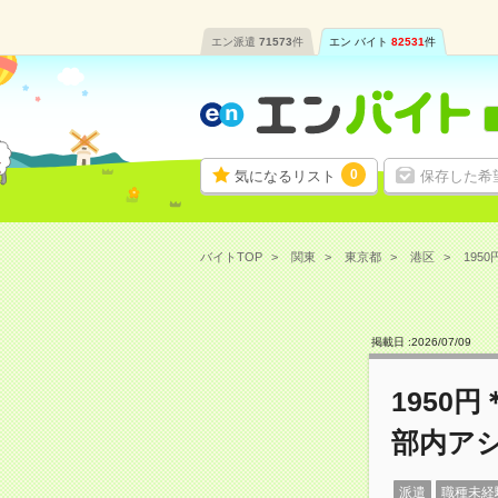
エン派遣
71573
件
エン バイト
82531
件
0
気になるリスト
保存した希
バイトTOP
関東
東京都
港区
195
掲載日 :
2026
/
07
/
09
1950
部内ア
派遣
職種未経