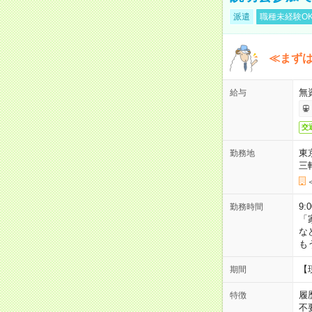
派遣
職種未経験O
≪まずは
無
給与
交
東
勤務地
三
9:
勤務時間
「
な
も
【
期間
履
特徴
不