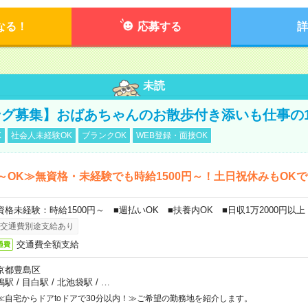
なる！
応募する
詳
未読
グ募集】おばあちゃんのお散歩付き添いも仕事の
K
社会人未経験OK
ブランクOK
WEB登録・面接OK
～OK≫無資格・未経験でも時給1500円～！土日祝休みもOK
資格未経験：時給1500円～ ■週払いOK ■扶養内OK ■日収1万2000円以上
交通費別途支給あり
交通費全額支給
通費
京都豊島区
鴨駅
/
目白駅
/
北池袋駅
/
…
≪自宅からドアtoドアで30分以内！≫ご希望の勤務地を紹介します。