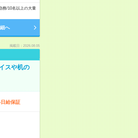
勤務
/
10名以上の大量
細へ
掲載日：2026.08.05
イスや机の
い日給保証