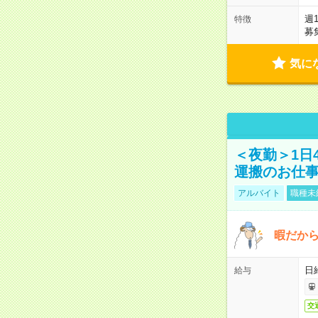
週
特徴
募
気に
＜夜勤＞1日
運搬のお仕
アルバイト
職種未
暇だか
日
給与
交