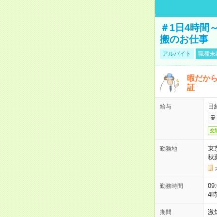
＃1日4時間
搬のお仕事
アルバイト
職種未
暇だか
証
日
給与
交
東
勤務地
秋
09
勤務時間
4
激
期間