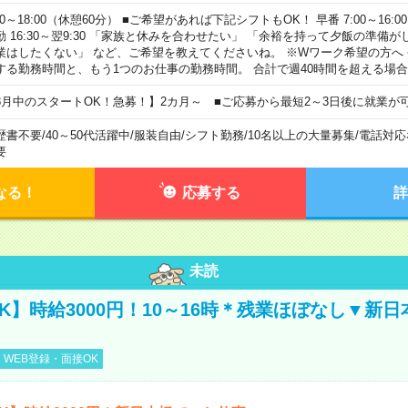
00～18:00（休憩60分） ■ご希望があれば下記シフトもOK！ 早番 7:00～16:00 遅
勤 16:30～翌9:30 「家族と休みを合わせたい」 「余裕を持って夕飯の準備
業はしたくない」 など、ご希望を教えてくださいね。 ※Wワーク希望の方へ
する勤務時間と、もう1つのお仕事の勤務時間。 合計で週40時間を超える場
8月中のスタートOK！急募！】2カ月～ ■ご応募から最短2～3日後に就業が
歴書不要
/
40～50代活躍中
/
服装自由
/
シフト勤務
/
10名以上の大量募集
/
電話対応
要
なる！
応募する
詳
未読
K】時給3000円！10～16時＊残業ほぼなし▼新
WEB登録・面接OK