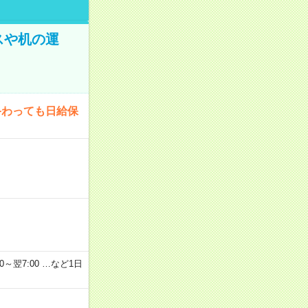
スや机の運
終わっても日給保
2：00～翌7:00 …など1日