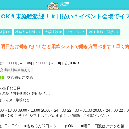
未読
～OK＃未経験歓迎！＃日払い＊イベント会場でイ
経験OK
社会人未経験OK
大学生歓迎
ブランクOK
WEB登録・面接OK
ら明日だけ働きたい！など柔軟シフトで働き方選べます！早く
給：10000円～ 半日：5000円～ ■日払いOK！
交通費別途支給あり
交通費規定支給
通費
京都千代田区
葉原駅
/
神保町駅
/
麹町駅
/
…
オフィス・学校など
:00～18:00 09:00～13:00 20:00～24：00 22：00～31:00 20:00～24：00 2
時間～OK！ その他シフトもございます！ お気軽にご相談ください！
短1日～OK！ ■もちろん即日スタートもOK！ ■曜日・日数はアナタ次第！