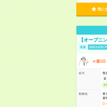
気に
【オープニン
派遣
職種未経験O
≪週3日
無
給与
交
東
勤務地
巣