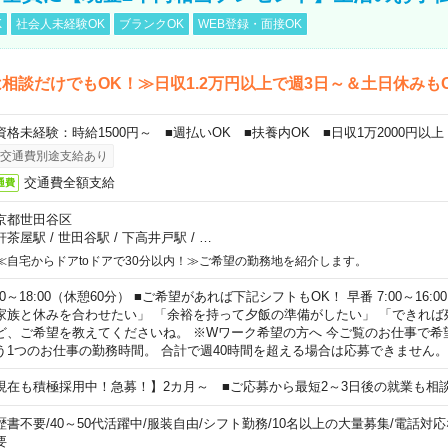
K
社会人未経験OK
ブランクOK
WEB登録・面接OK
相談だけでもOK！≫日収1.2万円以上で週3日～＆土日休みも
資格未経験：時給1500円～ ■週払いOK ■扶養内OK ■日収1万2000円以上
交通費別途支給あり
交通費全額支給
通費
京都世田谷区
軒茶屋駅
/
世田谷駅
/
下高井戸駅
/
…
≪自宅からドアtoドアで30分以内！≫ご希望の勤務地を紹介します。
00～18:00（休憩60分） ■ご希望があれば下記シフトもOK！ 早番 7:00～16:00 遅
家族と休みを合わせたい」 「余裕を持って夕飯の準備がしたい」 「できれば
ど、ご希望を教えてくださいね。 ※Wワーク希望の方へ 今ご覧のお仕事で希
う1つのお仕事の勤務時間。 合計で週40時間を超える場合は応募できません。
現在も積極採用中！急募！】2カ月～ ■ご応募から最短2～3日後の就業も相
歴書不要
/
40～50代活躍中
/
服装自由
/
シフト勤務
/
10名以上の大量募集
/
電話対応
要