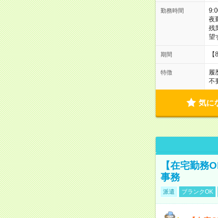
9:
勤務時間
夜
残
望
【
期間
履
特徴
不
気に
【在宅勤務O
事務
派遣
ブランクOK