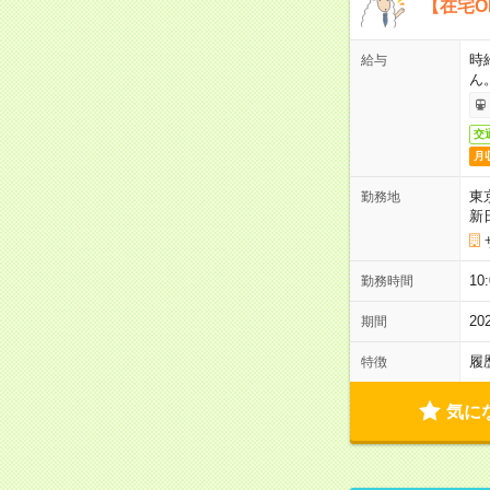
【在宅O
時
給与
ん
交
月
東
勤務地
新
1
勤務時間
2
期間
履
特徴
気に