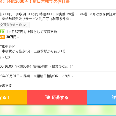
K】時給3000円！新日本橋でのお仕事
給3000円 月収例 30万円 時給3000円×実働5h×週5日×4週 ※月収例を保
。※給与即受取りサービス利用可（利用条件有）
交通費別途支給あり
1ヶ月3万円を上限として実費支給
通費
30万円～
収例
京都中央区
日本橋駅から徒歩3分
/
三越前駅から徒歩1分
サ－ビス
0:00-16:00（休憩60分）実働5時間（残業少なめ！）
026年09月01日～長期 ※開始日相談OK ※9月～！
歴書不要
なる！
応募する
詳