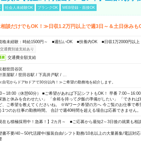
K
社会人未経験OK
ブランクOK
WEB登録・面接OK
相談だけでもOK！≫日収1.2万円以上で週3日～＆土日休みも
資格未経験：時給1500円～ ■週払いOK ■扶養内OK ■日収1万2000円以上
交通費別途支給あり
交通費全額支給
通費
京都世田谷区
軒茶屋駅
/
世田谷駅
/
下高井戸駅
/
…
≪自宅からドアtoドアで30分以内！≫ご希望の勤務地を紹介します。
00～18:00（休憩60分） ■ご希望があれば下記シフトもOK！ 早番 7:00～16:00 遅
家族と休みを合わせたい」 「余裕を持って夕飯の準備がしたい」 「できれば
ど、ご希望を教えてくださいね。 ※Wワーク希望の方へ 今ご覧のお仕事で希
う1つのお仕事の勤務時間。 合計で週40時間を超える場合は応募できません。
現在も積極採用中！急募！】2カ月～ ■ご応募から最短2～3日後の就業も相
歴書不要
/
40～50代活躍中
/
服装自由
/
シフト勤務
/
10名以上の大量募集
/
電話対応
要