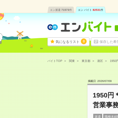
エン派遣
71573
件
エン バイト
82531
件
0
気になるリスト
保存した希
バイトTOP
関東
東京都
港区
195
掲載日 :
2026
/
07
/
09
1950
営業事
派遣
職種未経