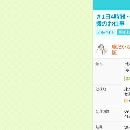
＃1日4時間
搬のお仕事
アルバイト
職種未
暇だか
証
日
給与
交
東
勤務地
秋
09
勤務時間
4
激
期間