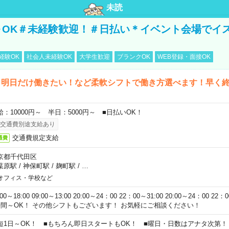
未読
～OK＃未経験歓迎！＃日払い＊イベント会場でイ
経験OK
社会人未経験OK
大学生歓迎
ブランクOK
WEB登録・面接OK
ら明日だけ働きたい！など柔軟シフトで働き方選べます！早く
給：10000円～ 半日：5000円～ ■日払いOK！
交通費別途支給あり
交通費規定支給
通費
京都千代田区
葉原駅
/
神保町駅
/
麹町駅
/
…
オフィス・学校など
:00～18:00 09:00～13:00 20:00～24：00 22：00～31:00 20:00～24：00 2
時間～OK！ その他シフトもございます！ お気軽にご相談ください！
短1日～OK！ ■もちろん即日スタートもOK！ ■曜日・日数はアナタ次第！