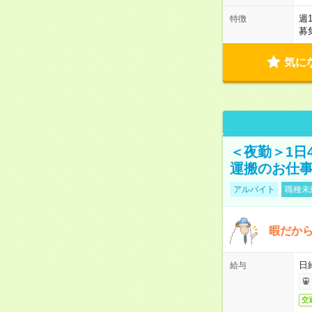
週
特徴
募
気に
＜夜勤＞1日
運搬のお仕
アルバイト
職種未
暇だか
日
給与
交