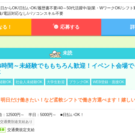
1日からOK
/
日払いOK
/
履歴書不要
/
40～50代活躍中
/
副業・WワークOK
/
シフト
集
/
電話対応なし
/
パソコンスキル不要
なる！
応募する
詳
未読
4時間～未経験でももちろん歓迎！イベント会場で
事
経験OK
社会人未経験OK
大学生歓迎
ブランクOK
WEB登録・面接OK
ら明日だけ働きたい！など柔軟シフトで働き方選べます！嬉し
給：12500円～ 半日：5000円～ ■日払いOK！
交通費別途支給あり
交通費規定支給
通費