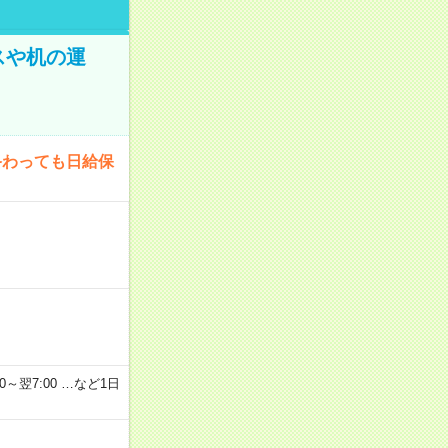
スや机の運
終わっても日給保
2：00～翌7:00 …など1日