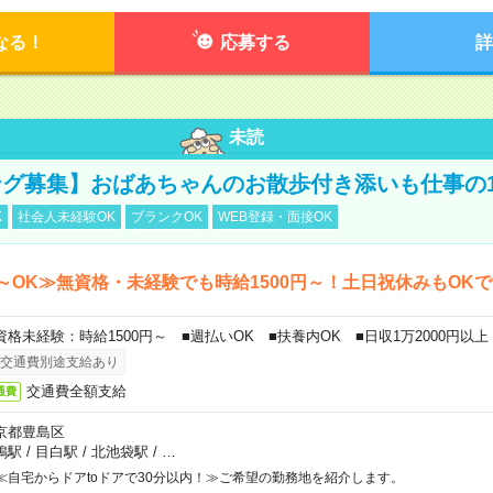
なる！
応募する
詳
未読
グ募集】おばあちゃんのお散歩付き添いも仕事の
K
社会人未経験OK
ブランクOK
WEB登録・面接OK
～OK≫無資格・未経験でも時給1500円～！土日祝休みもOK
資格未経験：時給1500円～ ■週払いOK ■扶養内OK ■日収1万2000円以上
交通費別途支給あり
交通費全額支給
通費
京都豊島区
鴨駅
/
目白駅
/
北池袋駅
/
…
≪自宅からドアtoドアで30分以内！≫ご希望の勤務地を紹介します。