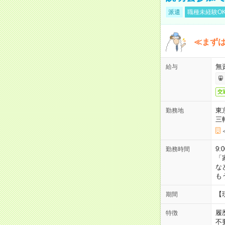
派遣
職種未経験O
≪まずは
無
給与
交
東
勤務地
三
9:
勤務時間
「
な
も
【
期間
履
特徴
不