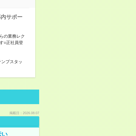
部内サポー
らの業務レク
す○正社員登
テンプスタッ
掲載日：2026.08.07
伝い