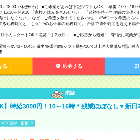
00～18:00（休憩60分） ■ご希望があれば下記シフトもOK！ 早番 7:00～16:00 遅
勤 16:30～翌9:30 「家族と休みを合わせたい」 「余裕を持って夕飯の準備
業はしたくない」 など、ご希望を教えてくださいね。 ※Wワーク希望の方へ
する勤務時間と、もう1つのお仕事の勤務時間。 合計で週40時間を超える場
8月中のスタートOK！急募！】2カ月～ ■ご応募から最短2～3日後に就業が
歴書不要
/
40～50代活躍中
/
服装自由
/
シフト勤務
/
10名以上の大量募集
/
電話対応
要
なる！
応募する
詳
未読
K】時給3000円！10～16時＊残業ほぼなし▼新
WEB登録・面接OK