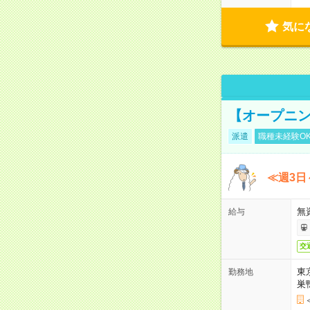
気に
【オープニン
派遣
職種未経験O
≪週3日
無
給与
交
東
勤務地
巣