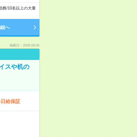
勤務
/
10名以上の大量
細へ
掲載日：2026.08.05
イスや机の
い日給保証