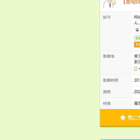
【在宅O
時
給与
ん
交
月
東
勤務地
新
1
勤務時間
2
期間
履
特徴
気に