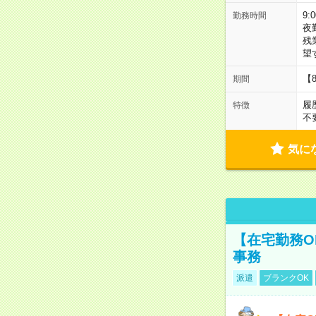
9:
勤務時間
夜
残
望
【
期間
履
特徴
不
気に
【在宅勤務O
事務
派遣
ブランクOK