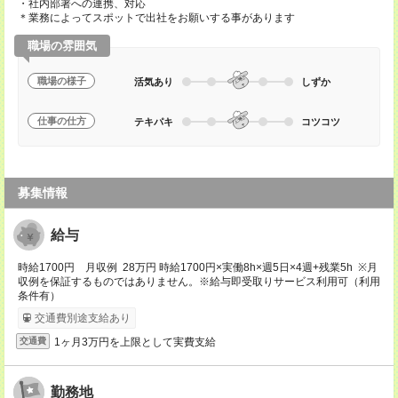
・社内部署への連携、対応
＊業務によってスポットで出社をお願いする事があります
職場の雰囲気
職場の様子
活気あり
しずか
仕事の仕方
テキパキ
コツコツ
募集情報
給与
時給1700円 月収例 28万円 時給1700円×実働8h×週5日×4週+残業5h ※月
収例を保証するものではありません。※給与即受取りサービス利用可（利用
条件有）
交通費別途支給あり
1ヶ月3万円を上限として実費支給
交通費
勤務地