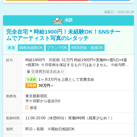
掲載日：2026.08.08
未読
完全在宅＊時給1900円！未経験OK！SNSチー
ムでアーティスト写真のレタッチ
派遣
職種未経験OK
ブランクOK
WEB登録・面接OK
時給1900円 月収例 31万円 時給1900円×実働8h×週5日×4週
給与
+残業5h ※月収例を保証するものではありません。※給与即受
取りサービス利用可（利用条件有）
交通費別途支給あり
1ヶ月3万円を上限として実費支給
交通費
30万円～
月収例
東京都新宿区
勤務地
市ケ谷駅から徒歩3分
放送
11:00-20:00（休憩60分）実働8時間（残業少なめ！）
勤務時間
即日～長期 ※開始日相談OK
期間