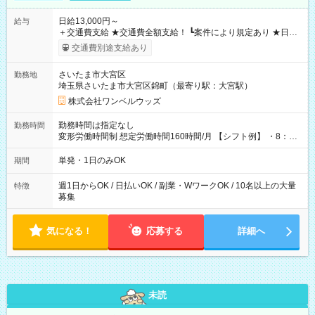
日給13,000円～
給与
＋交通費支給 ★交通費全額支給！ ┗案件により規定あり ★日払
いOK！（規定あり） ┗働いたその日に現金GET♪ お仕事後はコ
交通費別途支給あり
ンビニATMから 日払い分を引き落とせます！ 【試用期間】試
用期間なし
さいたま市大宮区
勤務地
埼玉県さいたま市大宮区錦町（最寄り駅：大宮駅）
株式会社ワンベルウッズ
勤務時間は指定なし
勤務時間
変形労働時間制 想定労働時間160時間/月 【シフト例】 ・8：00
～21：00
単発・1日のみOK
期間
週1日からOK / 日払いOK / 副業・WワークOK / 10名以上の大量
特徴
募集
気になる！
応募する
詳細へ
未読