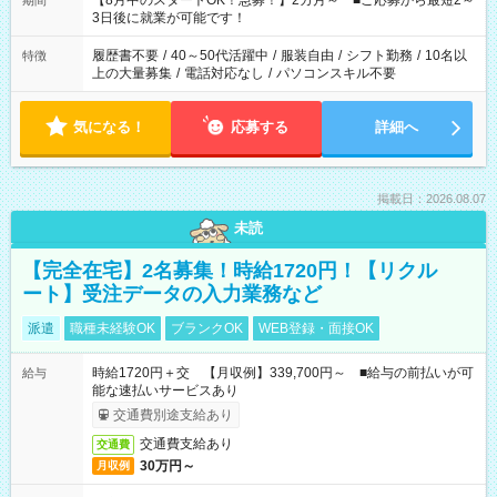
【8月中のスタートOK！急募！】2カ月～ ■ご応募から最短2～
期間
ね。 ※Wワーク希望の方へ 今ご覧のお仕事で希望する勤務時間
3日後に就業が可能です！
と、もう1つのお仕事の勤務時間。 合計で週40時間を超える場
合は応募できません。
履歴書不要
/
40～50代活躍中
/
服装自由
/
シフト勤務
/
10名以
特徴
上の大量募集
/
電話対応なし
/
パソコンスキル不要
気になる！
応募する
詳細へ
掲載日：2026.08.07
未読
【完全在宅】2名募集！時給1720円！【リクル
ート】受注データの入力業務など
派遣
職種未経験OK
ブランクOK
WEB登録・面接OK
時給1720円＋交 【月収例】339,700円～ ■給与の前払いが可
給与
能な速払いサービスあり
交通費別途支給あり
交通費支給あり
交通費
30万円～
月収例