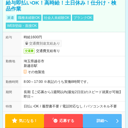
給与即払いOK！高時給！土日休み！仕分け・検
品作業
派遣
職種未経験OK
社会人未経験OK
ブランクOK
WEB登録・面接OK
時給1600円
給与
交通費別途支給あり
交通費支給有り
交通費
埼玉県越谷市
勤務地
新越谷駅
その他製造
8:00～17:00 ※表記のうち実働8時間です。
勤務時間
長期【ご応募から1週間以内(最短2日目)のスピード就業が可能】
期間
即日～
日払いOK
/
履歴書不要
/
電話対応なし
/
パソコンスキル不要
特徴
気になる！
応募する
詳細へ