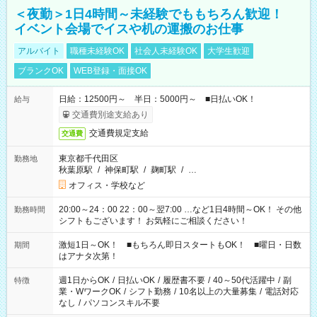
＜夜勤＞1日4時間～未経験でももちろん歓迎！
イベント会場でイスや机の運搬のお仕事
アルバイト
職種未経験OK
社会人未経験OK
大学生歓迎
ブランクOK
WEB登録・面接OK
日給：12500円～ 半日：5000円～ ■日払いOK！
給与
交通費別途支給あり
交通費規定支給
交通費
東京都千代田区
勤務地
秋葉原駅
/
神保町駅
/
麹町駅
/
…
オフィス・学校など
20:00～24：00 22：00～翌7:00 …など1日4時間～OK！ その他
勤務時間
シフトもございます！ お気軽にご相談ください！
激短1日～OK！ ■もちろん即日スタートもOK！ ■曜日・日数
期間
はアナタ次第！
週1日からOK
/
日払いOK
/
履歴書不要
/
40～50代活躍中
/
副
特徴
業・WワークOK
/
シフト勤務
/
10名以上の大量募集
/
電話対応
なし
/
パソコンスキル不要