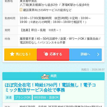
東京都中央区
勤務地
八丁堀(東京都)駅から徒歩2分
/
茅場町駅から徒歩6分
建設業界向けのAIサービスの提供など
10:00～17:00(実働6時間 休憩1時間) ※定時：10:00～
勤務時間
19:00（※終わりの時間：16:00～19:00で相談可！）
【急募】即日～長期 ※8月～！
期間
履歴書不要
/
40～50代活躍中
/
副業・WワークOK
/
服装自由
/
特徴
電話対応なし
/
パソコンスキル不要
気になる！
応募する
詳細へ
掲載日：2026.08.07
未読
ほぼ完全在宅！時給1750円！電話無し！電子コ
ミック配信サービス会社で事務
派遣
ブランクOK
WEB登録・面接OK