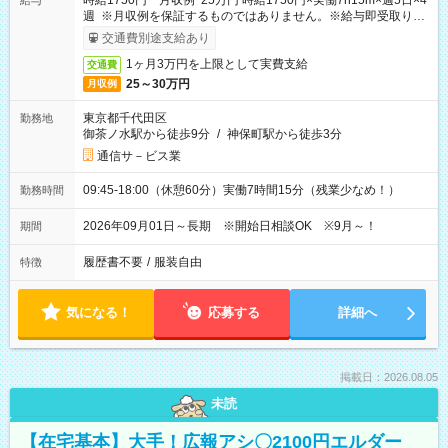
時給1750円 月収例 25万円 時給1750円×実働7h15m×週5日×4
給与
週 ※月収例を保証するものではありません。※給与即受取りサ
ービス利用可（利用条件有）
交通費別途支給あり
1ヶ月3万円を上限として実費支給
交通費
25～30万円
月収例
東京都千代田区
勤務地
御茶ノ水駅から徒歩9分
/
神保町駅から徒歩3分
通信サ－ビス業
09:45-18:00（休憩60分）実働7時間15分（残業少なめ！）
勤務時間
2026年09月01日～長期 ※開始日相談OK ※9月～！
期間
履歴書不要
/
服装自由
特徴
気になる！
応募する
詳細へ
掲載日：2026.08.05
未読
【在宅基本】大手！広報アシ〇2100円エルダー