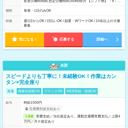
変形労働時間制 想定労働時間160時間/月 【シフト例】 ・8：00
～21：00
単発・1日のみOK
期間
週1日からOK / 日払いOK / 副業・WワークOK / 10名以上の大量
特徴
募集
気になる！
応募する
詳細へ
未読
スピードよりも丁寧に！未経験OK！作業はカン
タン×完全座り
派遣
職種未経験OK
ブランクOK
WEB登録・面接OK
時給1500円
給与
交通費別途支給あり
実費支給／当社規定あり。通勤交通費実費支払／上限4
交通費
万円／月※規定あり