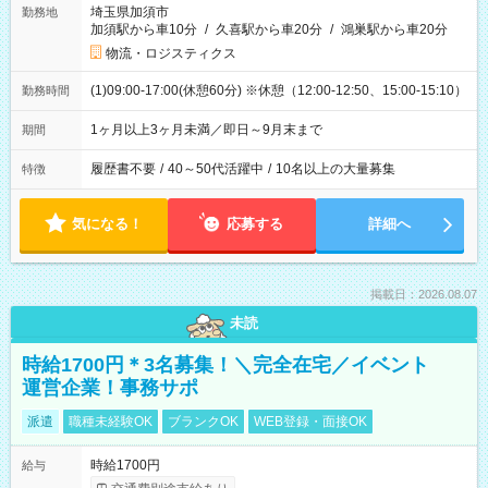
埼玉県加須市
勤務地
加須駅から車10分
/
久喜駅から車20分
/
鴻巣駅から車20分
物流・ロジスティクス
(1)09:00-17:00(休憩60分) ※休憩（12:00-12:50、15:00-15:10）
勤務時間
1ヶ月以上3ヶ月未満／即日～9月末まで
期間
履歴書不要
/
40～50代活躍中
/
10名以上の大量募集
特徴
気になる！
応募する
詳細へ
掲載日：2026.08.07
未読
時給1700円＊3名募集！＼完全在宅／イベント
運営企業！事務サポ
派遣
職種未経験OK
ブランクOK
WEB登録・面接OK
時給1700円
給与