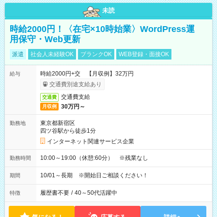
未読
時給2000円！〈在宅×10時始業〉WordPress運
用保守・Web更新
派遣
社会人未経験OK
ブランクOK
WEB登録・面接OK
時給2000円+交 【月収例】32万円
給与
交通費別途支給あり
交通費支給
交通費
30万円～
月収例
東京都新宿区
勤務地
四ツ谷駅から徒歩1分
インターネット関連サービス企業
10:00～19:00（休憩:60分） ※残業なし
勤務時間
10/01～長期 ※開始日ご相談ください！
期間
履歴書不要
/
40～50代活躍中
特徴