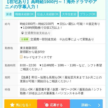
【在宅あり】高時給1900円～！海外ドラマやア
ニメの字幕入力！
派遣
職種未経験OK
社会人未経験OK
大学生歓迎
ブランクOK
時給1900円～時給2100円 ▼日払い週払い可能！※規定有り
給与
▼1日6時間勤務で日収1万以上！
交通費別途支給あり
交通費一部別途支給 ※お仕事によって変動あり
交通費
東京都新宿区
勤務地
新宿駅から徒歩5分
キレイなオフィスです
8:00～22:00 ▼1日4時間～ 10時～・11時～など、シフト希望
勤務時間
ご相談ください！
【急募】即日～短期も長期もOK！最短翌月末まで 1か月ごとの
期間
更新が可能！開始日もご相談ください！
日払いOK
/
履歴書不要
/
副業・WワークOK
/
服装自由
/
シフト
特徴
勤務
/
10名以上の大量募集
/
パソコンスキル不要
気になる！
応募する
詳細へ