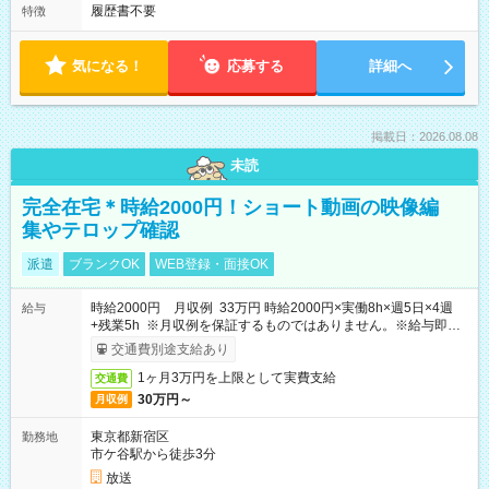
履歴書不要
特徴
気になる！
応募する
詳細へ
掲載日：2026.08.08
未読
完全在宅＊時給2000円！ショート動画の映像編
集やテロップ確認
派遣
ブランクOK
WEB登録・面接OK
時給2000円 月収例 33万円 時給2000円×実働8h×週5日×4週
給与
+残業5h ※月収例を保証するものではありません。※給与即受
取りサービス利用可（利用条件有）
交通費別途支給あり
1ヶ月3万円を上限として実費支給
交通費
30万円～
月収例
東京都新宿区
勤務地
市ケ谷駅から徒歩3分
放送