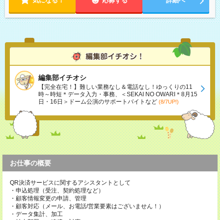
気になる！
応募する
詳細へ
編集部イチオシ
【完全在宅！】難しい業務なし＆電話なし！ゆっくりの11
時～時短＊データ入力・事務、＜SEKAI NO OWARI＊8月15
日・16日＞ドーム公演のサポートバイトなど
(8/7UP!)
お仕事の概要
QR決済サービスに関するアシスタントとして
・申込処理（受注、契約処理など）
・顧客情報変更の申請、管理
・顧客対応（メール、お電話/営業要素はございません！）
・データ集計、加工