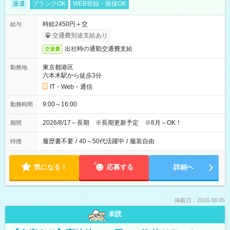
派遣
ブランクOK
WEB登録・面接OK
時給2450円＋交
給与
交通費別途支給あり
出社時の通勤交通費支給
交通費
東京都港区
勤務地
六本木駅から徒歩3分
IT・Web・通信
9:00～16:00
勤務時間
2026/8/17～長期 ※長期更新予定 ※8月～OK！
期間
履歴書不要
/
40～50代活躍中
/
服装自由
特徴
気になる！
応募する
詳細へ
掲載日：2026.08.05
未読