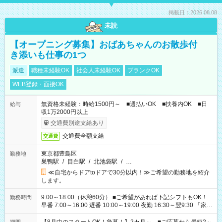
掲載日：2026.08.08
未読
【オープニング募集】おばあちゃんのお散歩付
き添いも仕事の1つ
派遣
職種未経験OK
社会人未経験OK
ブランクOK
WEB登録・面接OK
無資格未経験：時給1500円～ ■週払いOK ■扶養内OK ■日
給与
収1万2000円以上
交通費別途支給あり
交通費全額支給
交通費
東京都豊島区
勤務地
巣鴨駅
/
目白駅
/
北池袋駅
/
…
≪自宅からドアtoドアで30分以内！≫ご希望の勤務地を紹介
します。
9:00～18:00（休憩60分） ■ご希望があれば下記シフトもOK！
勤務時間
早番 7:00～16:00 遅番 10:00～19:00 夜勤 16:30～翌9:30 「家族
と休みを合わせたい」 「余裕を持って夕飯の準備がしたい」
「できれば残業はしたくない」 など、ご希望を教えてください