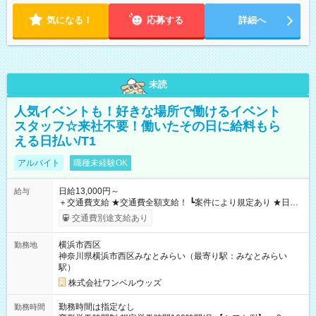
気になる！
応募する
詳細へ
未読
人気イベントも！好きな場所で働けるイベント
スタッフ☆来社不要！働いたその日に給料もら
える日払い/T1
アルバイト
職種未経験OK
日給13,000円～
給与
＋交通費支給 ★交通費全額支給！ ┗案件により規定あり ★日払
いOK！（規定あり） ┗働いたその日に現金GET♪ お仕事後はコ
交通費別途支給あり
ンビニATMから 日払い分を引き落とせます！ 【試用期間】試
用期間なし
横浜市西区
勤務地
神奈川県横浜市西区みなとみらい（最寄り駅：みなとみらい
駅）
株式会社ワンベルウッズ
勤務時間は指定なし
勤務時間