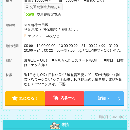
日給：10000円～ 半日：5000円～ ■日払いOK！
給与
交通費別途支給あり
交通費規定支給
交通費
東京都千代田区
勤務地
秋葉原駅
/
神保町駅
/
麹町駅
/
…
オフィス・学校など
09:00～18:00 09:00～13:00 20:00～24：00 22：00～31:00
勤務時間
20:00～24：00 22：00～翌7:00 …など1日4時間～OK！ その他
シフトもございます！ お気軽にご相談ください！
激短1日～OK！ ■もちろん即日スタートもOK！ ■曜日・日数
期間
はアナタ次第！
週1日からOK
/
日払いOK
/
履歴書不要
/
40～50代活躍中
/
副
特徴
業・WワークOK
/
シフト勤務
/
10名以上の大量募集
/
電話対応
なし
/
パソコンスキル不要
気になる！
応募する
詳細へ
掲載日：2026.08.05
未読