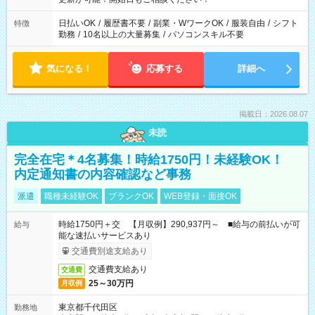
日払いOK
/
履歴書不要
/
副業・WワークOK
/
服装自由
/
シフト
特徴
勤務
/
10名以上の大量募集
/
パソコンスキル不要
気になる！
応募する
詳細へ
掲載日：2026.08.07
未読
完全在宅＊4名募集！時給1750円！未経験OK！
内定通知書の内容確認など事務
派遣
職種未経験OK
ブランクOK
WEB登録・面接OK
時給1750円＋交 【月収例】290,937円～ ■給与の前払いが可
給与
能な速払いサービスあり
交通費別途支給あり
交通費支給あり
交通費
25～30万円
月収例
東京都千代田区
勤務地