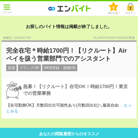
0
メニュー
気になる！
ログイン
お探しのバイト情報は掲載が終了しました。
掲載日 :2026
/
07
/
09
No.RSTFO260705460D/事務
完全在宅＊時給1700円！【リクルート】Air
ペイを扱う営業部門でのアシスタント
派遣
ブランクOK
WEB登録・面接OK
急募！【リクルート】在宅OK！時給1700円！東京
での営業事務
【在宅勤務OK】月数回出社可能性あり(月数回出社)＼服装自由
...もっ
とみる
あなたの閲覧履歴からのオススメ