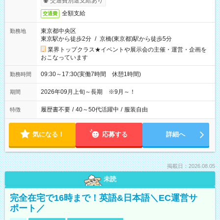
交通費別途支給あり
全額支給
交通費
東京都中央区
勤務地
東京駅から徒歩2分
/
京橋(東京都)駅から徒歩5分
業界トップクラス★イベントや展示会の主催・運営・企画を
おこなっています
09:30～17:30(実働7時間 休憩1時間)
勤務時間
2026年09月上旬～長期 ※9月～！
期間
履歴書不要
/
40～50代活躍中
/
服装自由
特徴
気になる！
応募する
詳細へ
掲載日：2026.08.05
未読
完全在宅で16時まで！英語&日本語＼EC運営サ
ポート／