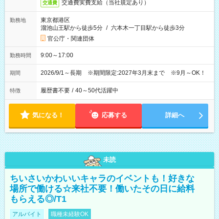
交通費実費支給（当社規定あり）
交通費
東京都港区
勤務地
溜池山王駅から徒歩5分
/
六本木一丁目駅から徒歩3分
官公庁・関連団体
9:00～17:00
勤務時間
2026/9/1～長期 ※期間限定:2027年3月末まで ※9月～OK！
期間
履歴書不要
/
40～50代活躍中
特徴
気になる！
応募する
詳細へ
未読
ちいさいかわいいキャラのイベントも！好きな
場所で働ける☆来社不要！働いたその日に給料
もらえる◎/T1
アルバイト
職種未経験OK