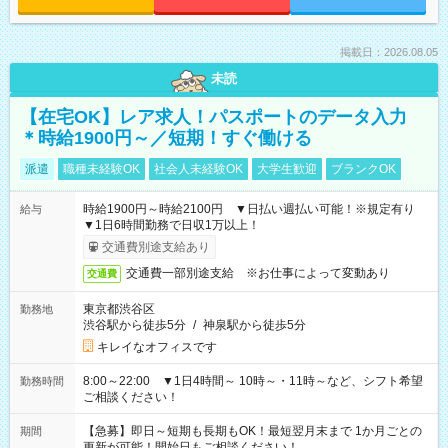
掲載日：2026.08.05
未読
【在宅OK】レア求人！パスポートのデータ入力
＊時給1900円～／短期！すぐ働ける
派遣
職種未経験OK
社会人未経験OK
大学生歓迎
ブランクOK
時給1900円～時給2100円 ▼日払い週払い可能！※規定有り
給与
▼1日6時間勤務で日収1万以上！
交通費別途支給あり
交通費一部別途支給 ※お仕事によって変動あり
交通費
東京都渋谷区
勤務地
渋谷駅から徒歩5分
/
神泉駅から徒歩5分
キレイなオフィスです
8:00～22:00 ▼1日4時間～ 10時～・11時～など、シフト希望
勤務時間
ご相談ください！
【急募】即日～短期も長期もOK！最短翌月末まで 1か月ごとの
期間
更新が可能！開始日もご相談ください！