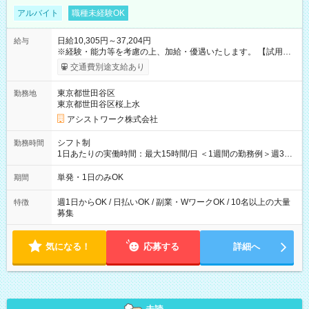
アルバイト
職種未経験OK
日給10,305円～37,204円
給与
※経験・能力等を考慮の上、加給・優遇いたします。 【試用期
間】試用期間なし
交通費別途支給あり
東京都世田谷区
勤務地
東京都世田谷区桜上水
アシストワーク株式会社
シフト制
勤務時間
1日あたりの実働時間：最大15時間/日 ＜1週間の勤務例＞週3回
勤務 勤務：月・水・金 休み：火・木・土・日 好きな時にお仕事
可能です！ ※1日あたりの最大実働時間は日勤、夜勤共に勤務し
単発・1日のみOK
期間
た時間になります。
週1日からOK / 日払いOK / 副業・WワークOK / 10名以上の大量
特徴
募集
気になる！
応募する
詳細へ