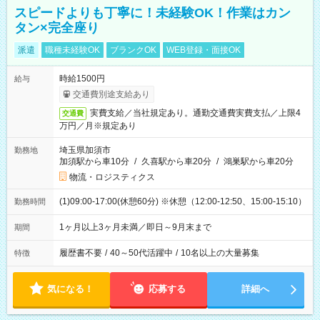
スピードよりも丁寧に！未経験OK！作業はカン
タン×完全座り
派遣
職種未経験OK
ブランクOK
WEB登録・面接OK
時給1500円
給与
交通費別途支給あり
実費支給／当社規定あり。通勤交通費実費支払／上限4
交通費
万円／月※規定あり
埼玉県加須市
勤務地
加須駅から車10分
/
久喜駅から車20分
/
鴻巣駅から車20分
物流・ロジスティクス
(1)09:00-17:00(休憩60分) ※休憩（12:00-12:50、15:00-15:10）
勤務時間
1ヶ月以上3ヶ月未満／即日～9月末まで
期間
履歴書不要
/
40～50代活躍中
/
10名以上の大量募集
特徴
気になる！
応募する
詳細へ