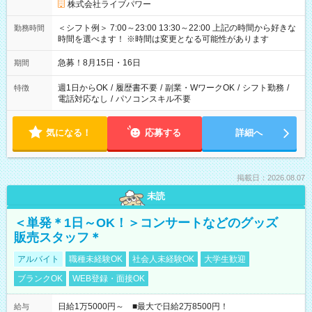
株式会社ライブパワー
＜シフト例＞ 7:00～23:00 13:30～22:00 上記の時間から好きな
勤務時間
時間を選べます！ ※時間は変更となる可能性があります
急募！8月15日・16日
期間
週1日からOK
/
履歴書不要
/
副業・WワークOK
/
シフト勤務
/
特徴
電話対応なし
/
パソコンスキル不要
気になる！
応募する
詳細へ
掲載日：2026.08.07
未読
＜単発＊1日～OK！＞コンサートなどのグッズ
販売スタッフ＊
アルバイト
職種未経験OK
社会人未経験OK
大学生歓迎
ブランクOK
WEB登録・面接OK
日給1万5000円～ ■最大で日給2万8500円！
給与