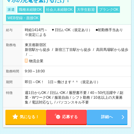
マホの充電を繋げるだけ！
派遣
職種未経験OK
社会人未経験OK
大学生歓迎
ブランクOK
WEB登録・面接OK
時給1414円～ ▼日払いOK（規定あり） ■初勤務手当あり
給与
※規定による
東京都新宿区
勤務地
新宿駅から徒歩
/
新宿三丁目駅から徒歩
/
高田馬場駅から徒歩
/
…
物流企業
9:00～18:00
勤務時間
即日～OK！ 1日～働けます＾＾（規定あり）
期間
週1日からOK
/
日払いOK
/
履歴書不要
/
40～50代活躍中
/
副
特徴
業・WワークOK
/
服装自由
/
シフト勤務
/
10名以上の大量募
集
/
電話対応なし
/
パソコンスキル不要
気になる！
応募する
詳細へ