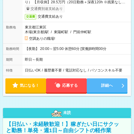
り） 【月収例】28.5万円（20日勤務＋深夜120h ※残業なしの場
合）
交通費別途支給あり
交通費支給あり
交通費
東京都江東区
勤務地
木場(東京都)駅
/
東陽町駅
/
門前仲町駅
空調ありの職場!
【夜勤】 20:00～翌5:00 休憩60分 [実働]8時間00分
勤務時間
即日～長期
期間
日払いOK
/
履歴書不要
/
電話対応なし
/
パソコンスキル不要
特徴
気になる！
応募する
詳細へ
未読
【日払い・未経験歓迎！】稼ぎたい日にサクッ
と勤務！単発・週1日～自由シフトの軽作業