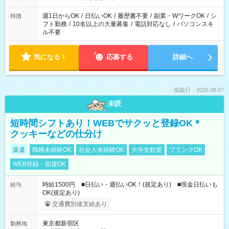
現場によって異なります。 ※勿論、休憩時間はあるのでご安心
ください！
週1日からOK
/
日払いOK
/
履歴書不要
/
副業・WワークOK
/
シ
特徴
フト勤務
/
10名以上の大量募集
/
電話対応なし
/
パソコンスキ
ル不要
気になる！
応募する
詳細へ
掲載日：2026.08.07
未読
短時間シフトあり！WEBでサクッと登録OK＊
クッキーなどの仕分け
派遣
職種未経験OK
社会人未経験OK
大学生歓迎
ブランクOK
WEB登録・面接OK
時給1500円 ■日払い・週払いOK！(規定あり) ■現金日払いも
給与
OK(規定あり)
交通費別途支給あり
東京都新宿区
勤務地