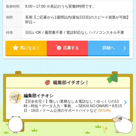
8:00～17:00 ※表記のうち実働8時間です。
勤務時間
長期【ご応募から1週間以内(最短2日目)のスピード就業が可能】
期間
即日～
日払いOK
/
履歴書不要
/
電話対応なし
/
パソコンスキル不要
特徴
気になる！
応募する
詳細へ
編集部イチオシ
【完全在宅！】難しい業務なし＆電話なし！ゆっくりの11
時～時短＊データ入力・事務、＜SEKAI NO OWARI＊8月15
日・16日＞ドーム公演のサポートバイトなど
(8/7UP!)