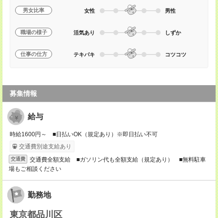
男女比率
女性
男性
職場の様子
活気あり
しずか
仕事の仕方
テキパキ
コツコツ
募集情報
給与
時給1600円～ ■日払いOK（規定あり）※即日払い不可
交通費別途支給あり
交通費全額支給 ■ガソリン代も全額支給（規定あり） ■無料駐車
交通費
場もご相談ください
勤務地
東京都品川区