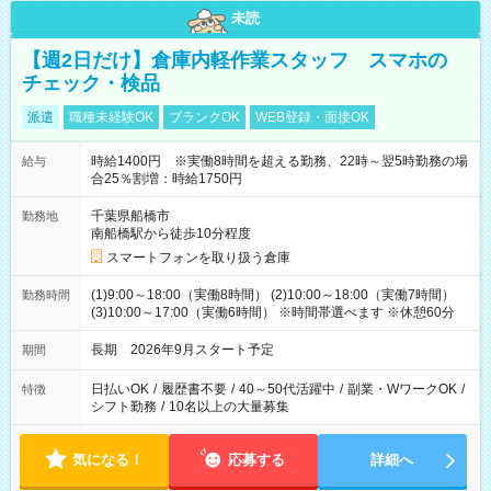
未読
【週2日だけ】倉庫内軽作業スタッフ スマホの
チェック・検品
派遣
職種未経験OK
ブランクOK
WEB登録・面接OK
時給1400円 ※実働8時間を超える勤務、22時～翌5時勤務の場
給与
合25％割増：時給1750円
千葉県船橋市
勤務地
南船橋駅から徒歩10分程度
スマートフォンを取り扱う倉庫
(1)9:00～18:00（実働8時間） (2)10:00～18:00（実働7時間）
勤務時間
(3)10:00～17:00（実働6時間） ※時間帯選べます ※休憩60分
長期 2026年9月スタート予定
期間
日払いOK
/
履歴書不要
/
40～50代活躍中
/
副業・WワークOK
/
特徴
シフト勤務
/
10名以上の大量募集
気になる！
応募する
詳細へ