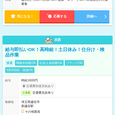
募集
気になる！
応募する
詳細へ
未読
給与即払いOK！高時給！土日休み！仕分け・検
品作業
派遣
職種未経験OK
社会人未経験OK
ブランクOK
WEB登録・面接OK
時給1600円
給与
交通費別途支給あり
交通費支給有り
交通費
埼玉県越谷市
勤務地
新越谷駅
その他製造