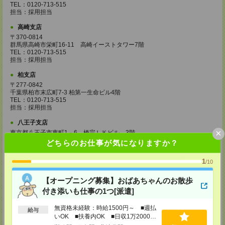
TEL：0120-713-515
担当：採用担当
高崎支店
〒370-0814
群馬県高崎市栄町16-11 高崎イーストタワー7階
TEL：0120-713-515
担当：採用担当
柏支店
〒277-0842
千葉県柏市末広町7-3 柏第一生命ビル4階
TEL：0120-713-515
担当：採用担当
八王子支店
×
東京都八王子市東町1－6 橋完ＬＫビル 3階
TEL：0120-713-515
どちらのお仕事が気になりますか？
担当：採用担当
1
/10
町田支店
〒194-0022 東京都町田市森野1-33-11 町田森野ビル1階
【オープニング募集】おばあちゃんのお散歩
TEL：0120-713-515
担当：採用担当
付き添いも仕事の1つ[派遣]
越谷支店
無資格未経験：時給1500円～ ■週払
給与
〒343-0816
いOK ■扶養内OK ■日収1万2000円
埼玉県越谷市弥生町1-4 越谷弥生ビル3階
以上