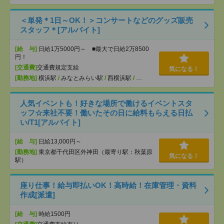
＜単発＊1日～OK！＞コンサートなどのグッズ販売
スタッフ＊[アルバイト]
[給 与]
日給1万5000円～ ■最大で日給2万8500
円！
[交通費]
交通費規定支給
気になる！
[勤務地]
横浜駅
/
みなとみらい駅
/
西横浜駅
/
…
人気イベントも！好きな場所で働けるイベントスタ
ッフ☆来社不要！働いたその日に給料もらえる日払
い/T1[アルバイト]
[給 与]
日給13,000円～
[勤務地]
東京都千代田区外神田（最寄り駅：秋葉原
気になる！
駅）
座り仕事！給与即払いOK！高時給！在庫管理・資料
作成[派遣]
[給 与]
時給1500円