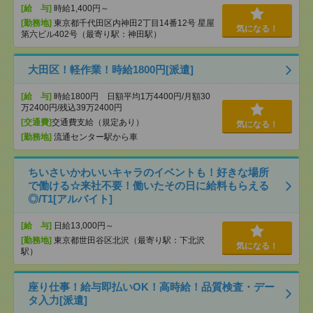
[給 与]
時給1,400円～
[勤務地]
東京都千代田区内神田2丁目14番12号 星屋
気になる！
第六ビル402号（最寄り駅：神田駅）
大田区！軽作業！時給1800円[派遣]
[給 与]
時給1800円 日額平均1万4400円/月額30
万2400円/残込39万2400円
[交通費]
交通費支給（規定あり）
気になる！
[勤務地]
流通センター駅から車
ちいさいかわいいキャラのイベントも！好きな場所
で働ける☆来社不要！働いたその日に給料もらえる
◎/T1[アルバイト]
[給 与]
日給13,000円～
[勤務地]
東京都世田谷区北沢（最寄り駅：下北沢
気になる！
駅）
座り仕事！給与即払いOK！高時給！品質検査・デー
タ入力[派遣]