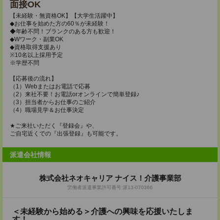
面接OK
【未経験・無資格OK】【大学生活躍中】
◆お仕事を始めた方の60％が未経験！
◆年齢不問！ブランクのある方も歓迎！
◆Wワーク・副業OK
◆資格取得支援あり
※10名以上採用予定
※学歴不問
【応募後の流れ】
（1）Webまたはお電話で応募
（2）来社不要！お電話orオンラインで簡単登録♪
（3）担当者からお仕事のご紹介
（4）職場見学＆お仕事決定
★ご来社いただく『登録会』や、
ご自宅近くでの『出張登録』も可能です。
派遣会社情報
株式会社ネオキャリア ナイス！介護事業部
労働者派遣事業許可番号:派13-070366
＜未経験から始める＞介護への興味を応援いたしま
す！