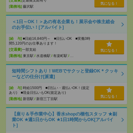
[交通費]
交通費支給有り
気になる！
[勤務地]
藤沢駅
＜1日～OK！＞あの有名企業も！展示会や株主総会
のお手伝い！[アルバイト]
[給 与]
■日給16,840円～ ■日払いOK ■実働3時
間5,120円のお仕事あります！
[交通費]
一部支給
気になる！
[勤務地]
東京駅
/
水道橋駅
/
有楽町駅
/
…
短時間シフトあり！WEBでサクッと登録OK＊クッキ
ーなどの仕分け[派遣]
[給 与]
時給1500円 ■日払い・週払いOK！(規定
あり) ■現金日払いもOK(規定あり)
気になる！
[勤務地]
新宿駅
/
新宿三丁目駅
【座り＆手作業中心】香水shopの梱包スタッフ ★副
業OK ★週1日からOK ★1日1時間からOK[アルバイ
ト]