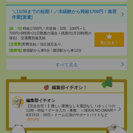
＼11/30までの短期！／未経験から時給1700円！集荷
作業[派遣]
[給 与]
時給1700円／月収例：328、100円＝1、
700円×8時間×21日勤務の場合＋残業代(月20時間の
場合)、交通費別途支給
気になる！
[交通費]
実費支給／当社規定あり。
[勤務地]
徳宿駅から車5分
/
涸沼駅から車12分
すべて見る
編集部イチオシ
【完全在宅！】難しい業務なし＆電話なし！ゆっくりの
11時～時短＊データ入力・事務、＜SEKAI NO OWARI＊
8月15日・16日＞ドーム公演のサポートバイトなど
(8/7UP!)