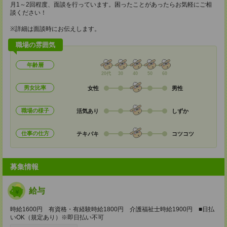
月1～2回程度、面談を行っています。困ったことがあったらお気軽にご相
談ください！
※詳細は面談時にお伝えします。
職場の雰囲気
年齢層
20代
30
40
50
60
男女比率
女性
男性
職場の様子
活気あり
しずか
仕事の仕方
テキパキ
コツコツ
募集情報
給与
時給1600円 有資格・有経験時給1800円 介護福祉士時給1900円 ■日払
いOK（規定あり）※即日払い不可