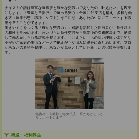
ナイス！介護は豊富な選択肢と確かな交渉力であなたの「叶えたい」を現実
にします。「豊富な選択肢」で選べる安心：全国に46支店を構え、多様な働
き方（雇用形態、職種、シフト）をご用意。あなたの生活にフィットする職
場を選ぶことができます。
働きやすさをつくる「確かな交渉力」：施設を熟知した担当者が、条件以上
の相性を見極めます。言いづらい条件交渉から就業後の課題解決まで、納得
して働き続けられる環境を整えます。「叶えたい」への深い理解：体力的な
不安やご家庭の事情など一人で抱えがちな悩みに親身に寄り添います。プロ
があなたの希望を整理し、あなたが見落としていた新しい選択肢を提案しま
す。
無資格・未経験でも大丈夫！私たちがしっか
りサポートします
待遇・福利厚生