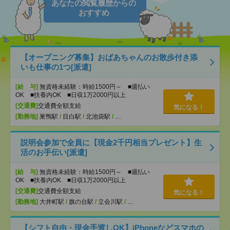
あなたの閲覧履歴からの
おすすめ
【オープニング募集】おばあちゃんのお散歩付き添
いも仕事の1つ[派遣]
[給 与]
無資格未経験：時給1500円～ ■週払い
OK ■扶養内OK ■日収1万2000円以上
[交通費]
交通費全額支給
気になる！
[勤務地]
巣鴨駅
/
目白駅
/
北池袋駅
/
…
説明会参加で全員に【現金2千円相当プレゼント】生
活のお手伝い[派遣]
[給 与]
無資格未経験：時給1500円～ ■週払い
OK ■扶養内OK ■日収1万2000円以上
[交通費]
交通費全額支給
気になる！
[勤務地]
大井町駅
/
旗の台駅
/
立会川駅
/
…
【シフト自由・現金手渡しOK】iPhoneなどスマホの