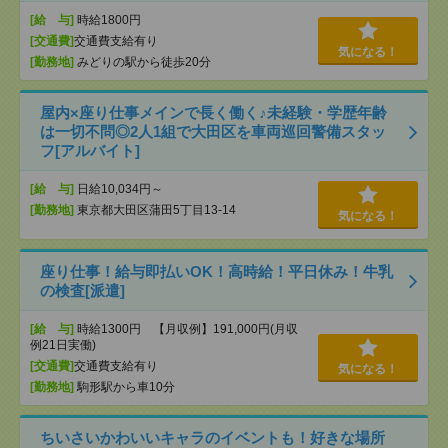
[給 与]
時給1800円
[交通費]
交通費支給有り
気になる！
[勤務地]
みどりの駅から徒歩20分
屋内×座り仕事メインで長く働く♪未経験・学歴年齢
は一切不問◎2人1組で大田区を車両巡回警備スタッ
フ[アルバイト]
[給 与]
日給10,034円～
[勤務地]
東京都大田区蒲田5丁目13-14
気になる！
座り仕事！給与即払いOK！高時給！平日休み！牛乳
の検査[派遣]
[給 与]
時給1300円 【月収例】191,000円(月収
例21日実働)
[交通費]
交通費支給有り
気になる！
[勤務地]
駒形駅から車10分
ちいさいかわいいキャラのイベントも！好きな場所