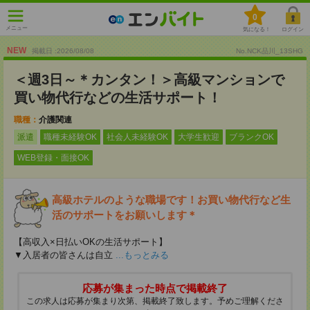
0
メニュー
気になる！
ログイン
NEW
掲載日 :2026
/
08
/
08
No.NCK品川_13SHG
＜週3日～＊カンタン！＞高級マンションで
買い物代行などの生活サポート！
職種：
介護関連
派遣
職種未経験OK
社会人未経験OK
大学生歓迎
ブランクOK
WEB登録・面接OK
高級ホテルのような職場です！お買い物代行など生
活のサポートをお願いします＊
【高収入×日払いOKの生活サポート】
▼入居者の皆さんは自立
...もっとみる
応募が集まった時点で掲載終了
この求人は応募が集まり次第、掲載終了致します。予めご理解くださ