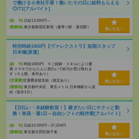
で働ける☆来社不要！働いたその日に給料もらえる
◎/T1[アルバイト]
[給 与]
日給13,000円～
[勤務地]
東京都新宿区新宿（最寄り駅：新宿駅）
気になる！
特別時給1800円【ヴァレクストラ】短期スタッフ
日本橋[派遣]
[給 与]
時給1800円 ※ご経験・スキルにより優
遇 スマホでかんたんに前払いで給与が受け取れま
す（※上限、条件あり）
[交通費]
交通費全額支給（規定あり）
気になる！
[勤務地]
東京都中央区 東京メトロ 日本橋駅から直
結（徒歩1分）
【日払い・未経験歓迎！】稼ぎたい日にサクッと勤
務！単発・週1日～自由シフトの軽作業[アルバイト]
[給 与]
日給10,305円～37,204円
[勤務地]
東京都大田区南千束
気になる！