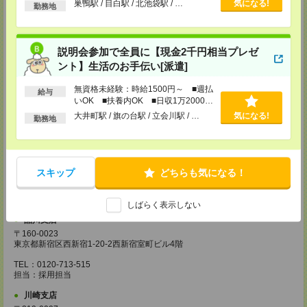
巣鴨駅 / 目白駅 / 北池袋駅 / …
気になる!
TEL：0120-713-515
勤務地
担当：採用担当
厚木支店
神奈川県厚木市旭町1-2-1 日本生命本厚木ビル7階
説明会参加で全員に【現金2千円相当プレゼ
TEL：0120-713-515
ント】生活のお手伝い[派遣]
担当：採用担当
無資格未経験：時給1500円～ ■週払
藤沢支店
給与
いOK ■扶養内OK ■日収1万2000円
〒251-0025
以上
神奈川県藤沢市鵠沼石上1丁目5番2号
大井町駅 / 旗の台駅 / 立会川駅 / …
気になる!
勤務地
日本生命藤沢ビル2階
TEL：0120-713-515
担当：採用担当
甲府支店
スキップ
どちらも気になる！
〒400-0031 山梨県甲府市丸の内2-30-3 甲府丸の内ビル5階
TEL：0120-713-515
担当：採用担当
しばらく表示しない
品川支店
〒160-0023
東京都新宿区西新宿1-20-2西新宿室町ビル4階
TEL：0120-713-515
担当：採用担当
川崎支店