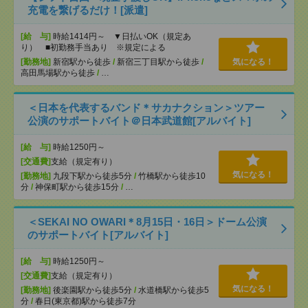
充電を繋げるだけ！[派遣]
[給 与]
時給1414円～ ▼日払いOK（規定あ
り） ■初勤務手当あり ※規定による
[勤務地]
新宿駅から徒歩
/
新宿三丁目駅から徒歩
/
気になる！
高田馬場駅から徒歩
/
…
＜日本を代表するバンド＊サカナクション＞ツアー
公演のサポートバイト＠日本武道館[アルバイト]
[給 与]
時給1250円～
[交通費]
支給（規定有り）
気になる！
[勤務地]
九段下駅から徒歩5分
/
竹橋駅から徒歩10
分
/
神保町駅から徒歩15分
/
…
＜SEKAI NO OWARI＊8月15日・16日＞ドーム公演
のサポートバイト[アルバイト]
[給 与]
時給1250円～
[交通費]
支給（規定有り）
気になる！
[勤務地]
後楽園駅から徒歩5分
/
水道橋駅から徒歩5
分
/
春日(東京都)駅から徒歩7分