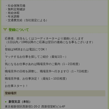
・社会保険完備
・無料定期健診
・有給休暇
・年末調整
・交通費支給（当社規定による）
登録について
応募後、担当もしくはコーディネーターより連絡いたします
（1日以内／19時以降のご応募は翌日の連絡になる事もございます）
↓
登録はWEBまたは電話にてOK！
↓
マッチするお仕事を探してご紹介（最短1日～）
↓
気になるお仕事があれば職場見学のご案内（1～2日程度）
↓
職場見学の日程を調整し、職場見学へ行きます◎（1～7日程度）
↓
職場見学後、お仕事決定！（最短1～10日程度）
↓
お仕事スタート！
登録場所
新宿支店（本社）
東京都新宿区西新宿1-20-2 西新宿室町ビル4F