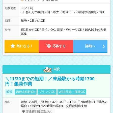
シフト制
勤務時間
1日あたりの実働時間：最大15時間/日 ＜1週間の勤務例＞週3回
勤務 勤務：月・水・金 休み：火・木・土・日 好きな時にお仕事
可能です！ ※1日あたりの最大実働時間は日勤、夜勤共に勤務し
単発・1日のみOK
期間
た時間になります。
週1日からOK / 日払いOK / 副業・WワークOK / 10名以上の大量
特徴
募集
気になる！
応募する
詳細へ
未読
＼11/30までの短期！／未経験から時給1700
円！集荷作業
派遣
職種未経験OK
ブランクOK
WEB登録・面接OK
時給1700円／月収例：328,100円＝1,700円×8時間×21日勤務の
給与
場合＋残業代(月20時間の場合)、交通費別途支給
交通費別途支給あり