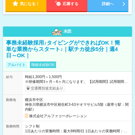
気になる！
応募する
詳細へ
未読
事務未経験採用♪タイピングができればOK！簡
単な業務からスタート♪｜駅チカ徒歩5分｜週4
日～OK｜
アルバイト
職種未経験OK
時給1,300円～1,500円
給与
※研修期間3ヶ月～6ヶ月になります。 【試用期間】試用期間あ
り 試用期間の長さ：1ヶ月 雇用形態、給与は本採用時と同じで
交通費別途支給あり
す。
横浜市中区
勤務地
神奈川県横浜市中区相生町3-63ヤオマサビル5階（最寄り駅：関
内駅）
株式会社アルファコーポレーション
シフト制
勤務時間
1日あたりの実働時間：最大8時間/日 1日あたりの実働時間：