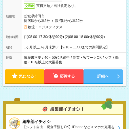
実費支給／当社規定あり。
交通費
茨城県鉾田市
勤務地
徳宿駅から車5分
/
涸沼駅から車12分
物流・ロジスティクス
(1)08:00-17:30(休憩90分) (2)08:00-18:00(休憩90分)
勤務時間
1ヶ月以上3ヶ月未満／【9/10～11/30までの期間限定】
期間
履歴書不要
/
40～50代活躍中
/
副業・WワークOK
/
シフト勤
特徴
務
/
10名以上の大量募集
気になる！
応募する
詳細へ
編集部イチオシ
【シフト自由・現金手渡しOK】iPhoneなどスマホの充電を