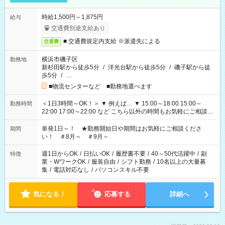
時給1,500円～1,875円
給与
交通費別途支給あり
■ 交通費規定内支給 ※派遣先による
交通費
横浜市磯子区
勤務地
新杉田駅から徒歩5分
/
洋光台駅から徒歩5分
/
磯子駅から徒
歩5分
/
…
■物流センターなど ■勤務地選べます
＜1日3時間～OK！＞ ▼ 例えば… ▼ 15:00～18:00 15:00～
勤務時間
22:00 17:00～22:00 など こちら以外の時間もお気軽にご相談く
ださい！
単発1日～！ ★勤務開始日や期間はお気軽にご相談くださ
期間
い！ ＃8月～ ＃9月～
週1日からOK
/
日払いOK
/
履歴書不要
/
40～50代活躍中
/
副
特徴
業・WワークOK
/
服装自由
/
シフト勤務
/
10名以上の大量募
集
/
電話対応なし
/
パソコンスキル不要
気になる！
応募する
詳細へ