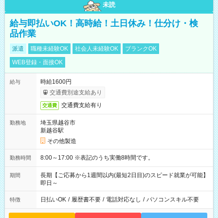
未読
給与即払いOK！高時給！土日休み！仕分け・検
品作業
派遣
職種未経験OK
社会人未経験OK
ブランクOK
WEB登録・面接OK
時給1600円
給与
交通費別途支給あり
交通費支給有り
交通費
埼玉県越谷市
勤務地
新越谷駅
その他製造
8:00～17:00 ※表記のうち実働8時間です。
勤務時間
長期【ご応募から1週間以内(最短2日目)のスピード就業が可能】
期間
即日～
日払いOK
/
履歴書不要
/
電話対応なし
/
パソコンスキル不要
特徴