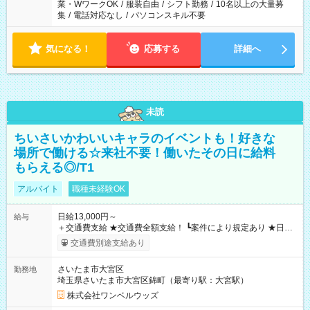
業・WワークOK
/
服装自由
/
シフト勤務
/
10名以上の大量募
集
/
電話対応なし
/
パソコンスキル不要
気になる！
応募する
詳細へ
未読
ちいさいかわいいキャラのイベントも！好きな
場所で働ける☆来社不要！働いたその日に給料
もらえる◎/T1
アルバイト
職種未経験OK
日給13,000円～
給与
＋交通費支給 ★交通費全額支給！ ┗案件により規定あり ★日払
いOK！（規定あり） ┗働いたその日に現金GET♪ お仕事後はコ
交通費別途支給あり
ンビニATMから 日払い分を引き落とせます！ 【試用期間】試
用期間なし
さいたま市大宮区
勤務地
埼玉県さいたま市大宮区錦町（最寄り駅：大宮駅）
株式会社ワンベルウッズ