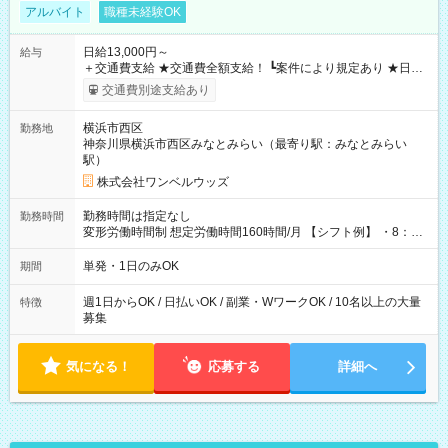
アルバイト
職種未経験OK
日給13,000円～
給与
＋交通費支給 ★交通費全額支給！ ┗案件により規定あり ★日払
いOK！（規定あり） ┗働いたその日に現金GET♪ お仕事後はコ
交通費別途支給あり
ンビニATMから 日払い分を引き落とせます！ 【試用期間】試
用期間なし
横浜市西区
勤務地
神奈川県横浜市西区みなとみらい（最寄り駅：みなとみらい
駅）
株式会社ワンベルウッズ
勤務時間は指定なし
勤務時間
変形労働時間制 想定労働時間160時間/月 【シフト例】 ・8：00
～21：00
単発・1日のみOK
期間
週1日からOK / 日払いOK / 副業・WワークOK / 10名以上の大量
特徴
募集
気になる！
応募する
詳細へ