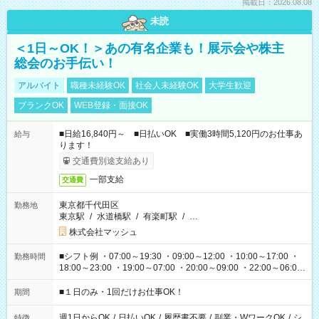
掲載日：2026.08.08
未読
＜1日～OK！＞あの有名企業も！展示会や株主
総会のお手伝い！
アルバイト
職種未経験OK
社会人未経験OK
大学生歓迎
ブランクOK
WEB登録・面接OK
■日給16,840円～ ■日払いOK ■実働3時間5,120円のお仕事あ
給与
ります！
交通費別途支給あり
一部支給
交通費
東京都千代田区
勤務地
東京駅
/
水道橋駅
/
有楽町駅
/
…
株式会社マッシュ
■シフト例 ・07:00～19:30 ・09:00～12:00 ・10:00～17:00 ・
勤務時間
18:00～23:00 ・19:00～07:00 ・20:00～09:00 ・22:00～06:00
etc ★最短で3時間で5,120円のお仕事から 15時間で2万円近く稼
げるお仕事も！ ご希望のお時間に合わせてご紹介！ ※シフトは
■１日のみ・1回だけお仕事OK！
期間
現場によって異なります。 ※勿論、休憩時間はあるのでご安心
ください！
週1日からOK
/
日払いOK
/
履歴書不要
/
副業・WワークOK
/
シ
特徴