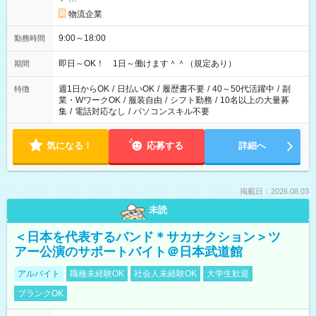
物流企業
9:00～18:00
勤務時間
即日～OK！ 1日～働けます＾＾（規定あり）
期間
週1日からOK
/
日払いOK
/
履歴書不要
/
40～50代活躍中
/
副
特徴
業・WワークOK
/
服装自由
/
シフト勤務
/
10名以上の大量募
集
/
電話対応なし
/
パソコンスキル不要
気になる！
応募する
詳細へ
掲載日：2026.08.03
未読
＜日本を代表するバンド＊サカナクション＞ツ
アー公演のサポートバイト＠日本武道館
アルバイト
職種未経験OK
社会人未経験OK
大学生歓迎
ブランクOK