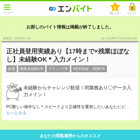
0
メニュー
気になる！
ログイン
お探しのバイト情報は掲載が終了しました。
掲載日 :2026
/
07
/
18
No.TEMPGT26-0534169
正社員登用実績あり【17時まで×残業ほぼな
し】未経験OK＊入力メイン！
派遣
職種未経験OK
ブランクOK
WEB登録・面接OK
未経験からチャレンジ歓迎！同業務あり〇データ入
力メイン！
PC難しい操作なし＊スピードより正確性を重視したいあなたにピ
...
もっとみる
あなたの閲覧履歴からのオススメ