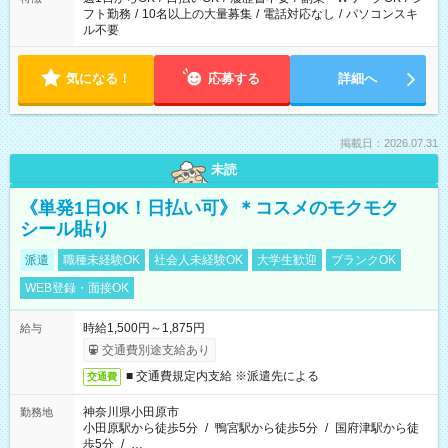
フト勤務
/
10名以上の大量募集
/
電話対応なし
/
パソコンスキ
ル不要
気になる！
応募する
詳細へ
掲載日：2026.07.31
未読
《単発1日OK！日払い可》＊コスメのモクモク
シール貼り
派遣
職種未経験OK
社会人未経験OK
大学生歓迎
ブランクOK
WEB登録・面接OK
時給1,500円～1,875円
給与
交通費別途支給あり
■ 交通費規定内支給 ※派遣先による
交通費
神奈川県小田原市
勤務地
小田原駅から徒歩5分
/
鴨宮駅から徒歩5分
/
国府津駅から徒
歩5分
/
…