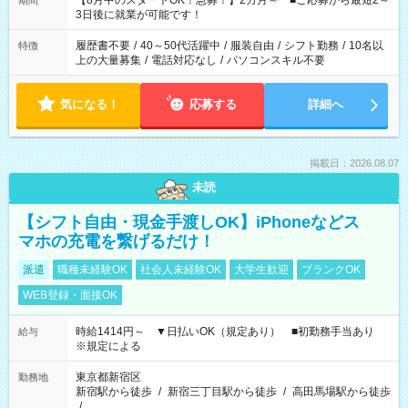
【8月中のスタートOK！急募！】2カ月～ ■ご応募から最短2～
期間
ね。 ※Wワーク希望の方へ 今ご覧のお仕事で希望する勤務時間
3日後に就業が可能です！
と、もう1つのお仕事の勤務時間。 合計で週40時間を超える場
合は応募できません。
履歴書不要
/
40～50代活躍中
/
服装自由
/
シフト勤務
/
10名以
特徴
上の大量募集
/
電話対応なし
/
パソコンスキル不要
気になる！
応募する
詳細へ
掲載日：2026.08.07
未読
【シフト自由・現金手渡しOK】iPhoneなどス
マホの充電を繋げるだけ！
派遣
職種未経験OK
社会人未経験OK
大学生歓迎
ブランクOK
WEB登録・面接OK
時給1414円～ ▼日払いOK（規定あり） ■初勤務手当あり
給与
※規定による
東京都新宿区
勤務地
新宿駅から徒歩
/
新宿三丁目駅から徒歩
/
高田馬場駅から徒歩
/
…