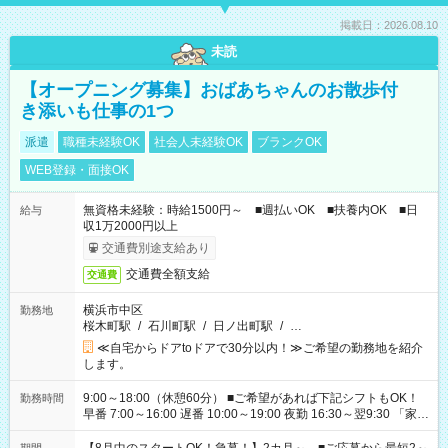
掲載日：2026.08.10
未読
【オープニング募集】おばあちゃんのお散歩付
き添いも仕事の1つ
派遣
職種未経験OK
社会人未経験OK
ブランクOK
WEB登録・面接OK
無資格未経験：時給1500円～ ■週払いOK ■扶養内OK ■日
給与
収1万2000円以上
交通費別途支給あり
交通費全額支給
交通費
横浜市中区
勤務地
桜木町駅
/
石川町駅
/
日ノ出町駅
/
…
≪自宅からドアtoドアで30分以内！≫ご希望の勤務地を紹介
します。
9:00～18:00（休憩60分） ■ご希望があれば下記シフトもOK！
勤務時間
早番 7:00～16:00 遅番 10:00～19:00 夜勤 16:30～翌9:30 「家族
と休みを合わせたい」 「余裕を持って夕飯の準備がしたい」
「できれば残業はしたくない」 など、ご希望を教えてください