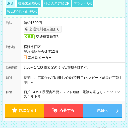
派遣
職種未経験OK
社会人未経験OK
ブランクOK
WEB登録・面接OK
時給1600円
給与
交通費別途支給あり
交通費支給有り
交通費
横浜市西区
勤務地
平沼橋駅から徒歩12分
素材系メーカー
8:00～17:30 ※表記のうち実働8時間です。
勤務時間
長期【ご応募から1週間以内(最短2日目)のスピード就業が可能】
期間
即日～
日払いOK
/
履歴書不要
/
シフト勤務
/
電話対応なし
/
パソコン
特徴
スキル不要
気になる！
応募する
詳細へ