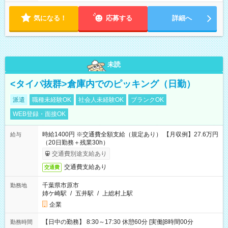
7~8時間 シフト例 ・10時00分～18時00分 ・10時00分～19時00
分
気になる！
応募する
詳細へ
未読
<タイパ抜群>倉庫内でのピッキング（日勤）
派遣
職種未経験OK
社会人未経験OK
ブランクOK
WEB登録・面接OK
時給1400円 ※交通費全額支給（規定あり） 【月収例】27.6万円
給与
（20日勤務＋残業30h）
交通費別途支給あり
交通費支給あり
交通費
千葉県市原市
勤務地
姉ケ崎駅
/
五井駅
/
上総村上駅
企業
【日中の勤務】 8:30～17:30 休憩60分 [実働]8時間00分
勤務時間