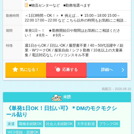
■物流センターなど ■勤務地選べます
＜1日3時間～OK！＞ ▼ 例えば… ▼ 15:00～18:00 15:00～
勤務時間
22:00 17:00～22:00 など こちら以外の時間もお気軽にご相談く
ださい！
単発1日～！ ★勤務開始日や期間はお気軽にご相談くださ
期間
い！ ＃8月～ ＃9月～
週1日からOK
/
日払いOK
/
履歴書不要
/
40～50代活躍中
/
副
特徴
業・WワークOK
/
服装自由
/
シフト勤務
/
10名以上の大量募
集
/
電話対応なし
/
パソコンスキル不要
気になる！
応募する
詳細へ
掲載日：2026.08.10
未読
《単発1日OK！日払い可》＊DMのモクモクシ
ール貼り
派遣
職種未経験OK
社会人未経験OK
大学生歓迎
ブランクOK
WEB登録・面接OK