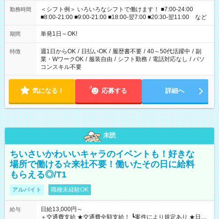
＜シフト例＞ いろいろなシフトで働けます！ ■7:00-24:00
勤務時間
■8:00-21:00 ■9:00-21:00 ■18:00-翌7:00 ■20:30-翌11:00 など
単発1日～OK!
期間
週1日からOK
/
日払いOK
/
履歴書不要
/
40～50代活躍中
/
副
特徴
業・WワークOK
/
服装自由
/
シフト勤務
/
電話対応なし
/
パソ
コンスキル不要
気になる！
応募する
詳細へ
未読
ちいさいかわいいキャラのイベントも！好きな
場所で働ける☆来社不要！働いたその日に給料
もらえる◎/T1
アルバイト
職種未経験OK
日給13,000円～
給与
＋交通費支給 ★交通費全額支給！ ┗案件により規定あり ★日払