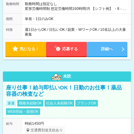
勤務時間は指定なし
勤務時間
変形労働時間制 想定労働時間160時間/月 【シフト例】 ・8：00
～21：00
単発・1日のみOK
期間
週1日からOK / 日払いOK / 副業・WワークOK / 10名以上の大量
特徴
募集
気になる！
応募する
詳細へ
未読
座り仕事！給与即払いOK！日勤のお仕事！薬品
容器の検査など
派遣
職種未経験OK
社会人未経験OK
ブランクOK
WEB登録・面接OK
時給1450円
給与
交通費別途支給あり