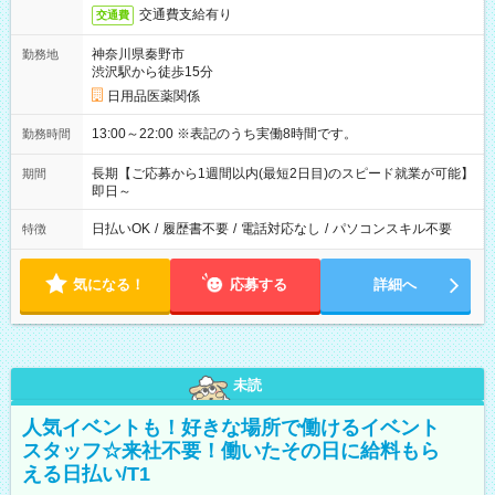
交通費支給有り
交通費
神奈川県秦野市
勤務地
渋沢駅から徒歩15分
日用品医薬関係
13:00～22:00 ※表記のうち実働8時間です。
勤務時間
長期【ご応募から1週間以内(最短2日目)のスピード就業が可能】
期間
即日～
日払いOK
/
履歴書不要
/
電話対応なし
/
パソコンスキル不要
特徴
気になる！
応募する
詳細へ
未読
人気イベントも！好きな場所で働けるイベント
スタッフ☆来社不要！働いたその日に給料もら
える日払い/T1