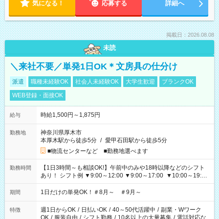
気になる！
応募する
詳細へ
掲載日：2026.08.08
未読
＼来社不要／単発1日OK＊文房具の仕分け
派遣
職種未経験OK
社会人未経験OK
大学生歓迎
ブランクOK
WEB登録・面接OK
時給1,500円～1,875円
給与
神奈川県厚木市
勤務地
本厚木駅から徒歩5分
/
愛甲石田駅から徒歩5分
■物流センターなど ■勤務地選べます
【1日3時間～も相談OK!】午前中のみや18時以降などのシフト
勤務時間
あり！ シフト例 ▼9:00～12:00 ▼9:00～17:00 ▼10:00～19:00
▼18:00～21:00
1日だけの単発OK！＃8月～ ＃9月～
期間
週1日からOK
/
日払いOK
/
40～50代活躍中
/
副業・Wワーク
特徴
OK
/
服装自由
/
シフト勤務
/
10名以上の大量募集
/
電話対応な