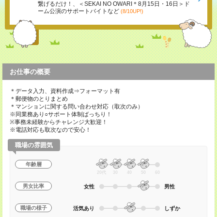
繋げるだけ！、＜SEKAI NO OWARI＊8月15日・16日＞ド
ーム公演のサポートバイトなど
(8/10UP!)
お仕事の概要
＊データ入力、資料作成⇒フォーマット有
＊郵便物のとりまとめ
＊マンションに関する問い合わせ対応（取次のみ）
※同業務あり○サポート体制ばっちり！
※事務未経験からチャレンジ大歓迎！
※電話対応も取次なので安心！
職場の雰囲気
年齢層
20代
30
40
50
60
男女比率
女性
男性
職場の様子
活気あり
しずか