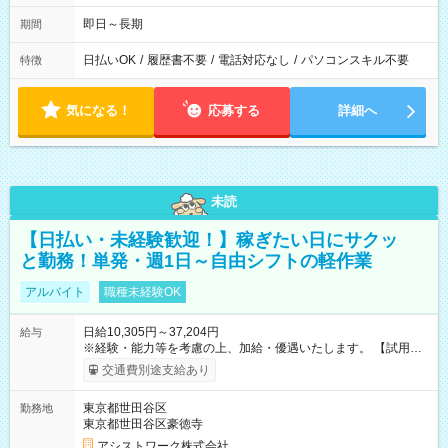
即日～長期
期間
日払いOK
/
履歴書不要
/
電話対応なし
/
パソコンスキル不要
特徴
気になる！
応募する
詳細へ
未読
【日払い・未経験歓迎！】稼ぎたい日にサクッ
と勤務！単発・週1日～自由シフトの軽作業
アルバイト
職種未経験OK
日給10,305円～37,204円
給与
※経験・能力等を考慮の上、加給・優遇いたします。 【試用期
間】試用期間なし
交通費別途支給あり
東京都世田谷区
勤務地
東京都世田谷区豪徳寺
アシストワーク株式会社