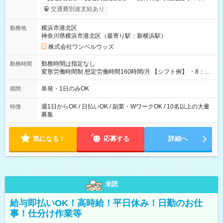
いOK！（規定あり） ┗働いたその日に現金GET♪ お仕事後はコ
交通費別途支給あり
ンビニATMから 日払い分を引き落とせます！ 【試用期間】試
用期間なし
横浜市港北区
勤務地
神奈川県横浜市港北区（最寄り駅：新横浜駅）
株式会社ワンベルウッズ
勤務時間は指定なし
勤務時間
変形労働時間制 想定労働時間160時間/月 【シフト例】 ・8：00
～21：00
単発・1日のみOK
期間
週1日からOK / 日払いOK / 副業・WワークOK / 10名以上の大量
特徴
募集
気になる！
応募する
詳細へ
未読
給与即払いOK！高時給！平日休み！日勤のお仕
事！仕分け作業等