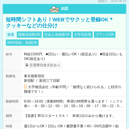
掲載日：2026.08.10
未読
短時間シフトあり！WEBでサクッと登録OK＊
クッキーなどの仕分け
派遣
職種未経験OK
社会人未経験OK
大学生歓迎
ブランクOK
WEB登録・面接OK
時給1500円 ■日払い・週払いOK！(規定あり) ■現金日払いも
給与
OK(規定あり)
交通費別途支給あり
東京都新宿区
勤務地
新宿駅
/
新宿三丁目駅
大手物流会社（年齢不問／「無理なく続けられる」と好評の
職場です！）
9:00～18:00（実動8時間） 希望の時間帯を選べます！ ＜シフト
勤務時間
例＞ ・8：30～12：00 ・10：00～19：00 ・17：00～22：00
・13：00～22：00 ・22：00～翌6：00 など
【急募】即日スタートＯＫ！ 単発1日のみから働けます。
期間
週1日からOK
/
日払いOK
/
履歴書不要
/
40～50代活躍中
/
副
特徴