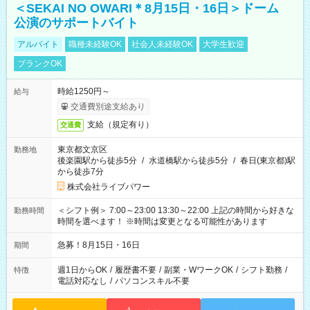
＜SEKAI NO OWARI＊8月15日・16日＞ドーム
公演のサポートバイト
アルバイト
職種未経験OK
社会人未経験OK
大学生歓迎
ブランクOK
時給1250円～
給与
交通費別途支給あり
支給（規定有り）
交通費
東京都文京区
勤務地
後楽園駅から徒歩5分
/
水道橋駅から徒歩5分
/
春日(東京都)駅
から徒歩7分
株式会社ライブパワー
＜シフト例＞ 7:00～23:00 13:30～22:00 上記の時間から好きな
勤務時間
時間を選べます！ ※時間は変更となる可能性があります
急募！8月15日・16日
期間
週1日からOK
/
履歴書不要
/
副業・WワークOK
/
シフト勤務
/
特徴
電話対応なし
/
パソコンスキル不要