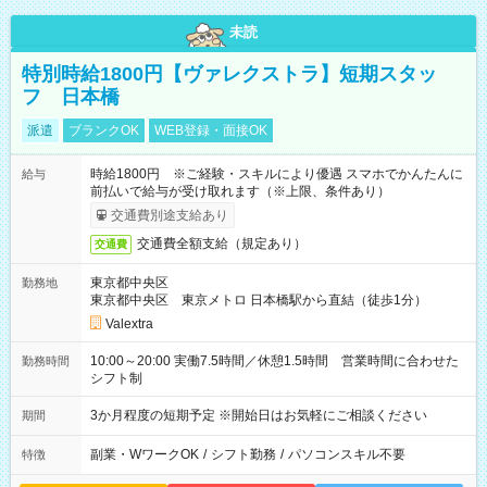
未読
特別時給1800円【ヴァレクストラ】短期スタッ
フ 日本橋
派遣
ブランクOK
WEB登録・面接OK
時給1800円 ※ご経験・スキルにより優遇 スマホでかんたんに
給与
前払いで給与が受け取れます（※上限、条件あり）
交通費別途支給あり
交通費全額支給（規定あり）
交通費
東京都中央区
勤務地
東京都中央区 東京メトロ 日本橋駅から直結（徒歩1分）
Valextra
10:00～20:00 実働7.5時間／休憩1.5時間 営業時間に合わせた
勤務時間
シフト制
3か月程度の短期予定 ※開始日はお気軽にご相談ください
期間
副業・WワークOK
/
シフト勤務
/
パソコンスキル不要
特徴