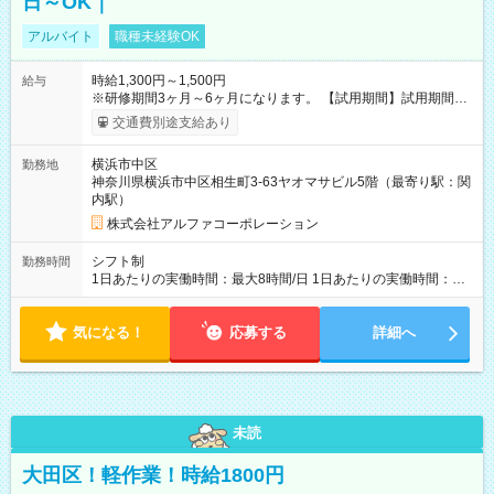
日～OK｜
アルバイト
職種未経験OK
時給1,300円～1,500円
給与
※研修期間3ヶ月～6ヶ月になります。 【試用期間】試用期間あ
り 試用期間の長さ：1ヶ月 雇用形態、給与は本採用時と同じで
交通費別途支給あり
す。
横浜市中区
勤務地
神奈川県横浜市中区相生町3-63ヤオマサビル5階（最寄り駅：関
内駅）
株式会社アルファコーポレーション
シフト制
勤務時間
1日あたりの実働時間：最大8時間/日 1日あたりの実働時間：
7~8時間 シフト例 ・10時00分～18時00分 ・10時00分～19時00
分
気になる！
応募する
詳細へ
未読
大田区！軽作業！時給1800円