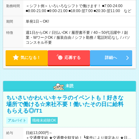
＜シフト例＞ いろいろなシフトで働けます！ ■7:00-24:00
勤務時間
■8:00-21:00 ■9:00-21:00 ■18:00-翌7:00 ■20:30-翌11:00 など
単発1日～OK!
期間
週1日からOK
/
日払いOK
/
履歴書不要
/
40～50代活躍中
/
副
特徴
業・WワークOK
/
服装自由
/
シフト勤務
/
電話対応なし
/
パソ
コンスキル不要
気になる！
応募する
詳細へ
未読
ちいさいかわいいキャラのイベントも！好きな
場所で働ける☆来社不要！働いたその日に給料
もらえる◎/T1
アルバイト
職種未経験OK
日給13,000円～
給与
＋交通費支給 ★交通費全額支給！ ┗案件により規定あり ★日払