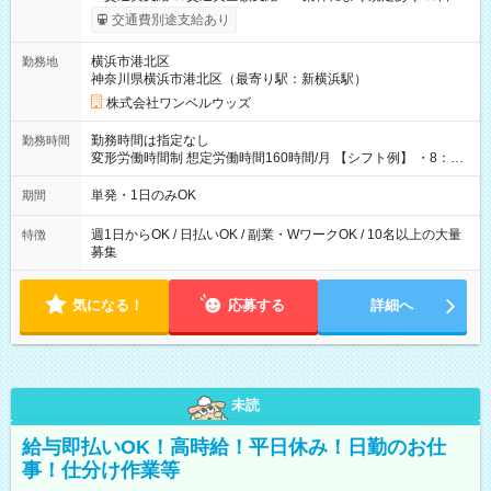
いOK！（規定あり） ┗働いたその日に現金GET♪ お仕事後はコ
交通費別途支給あり
ンビニATMから 日払い分を引き落とせます！ 【試用期間】試
用期間なし
横浜市港北区
勤務地
神奈川県横浜市港北区（最寄り駅：新横浜駅）
株式会社ワンベルウッズ
勤務時間は指定なし
勤務時間
変形労働時間制 想定労働時間160時間/月 【シフト例】 ・8：00
～21：00
単発・1日のみOK
期間
週1日からOK / 日払いOK / 副業・WワークOK / 10名以上の大量
特徴
募集
気になる！
応募する
詳細へ
未読
給与即払いOK！高時給！平日休み！日勤のお仕
事！仕分け作業等