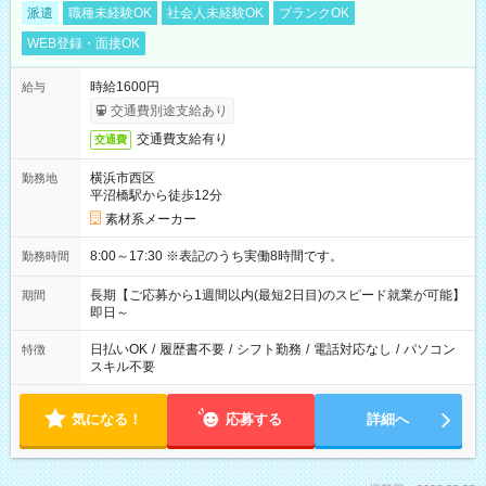
派遣
職種未経験OK
社会人未経験OK
ブランクOK
WEB登録・面接OK
時給1600円
給与
交通費別途支給あり
交通費支給有り
交通費
横浜市西区
勤務地
平沼橋駅から徒歩12分
素材系メーカー
8:00～17:30 ※表記のうち実働8時間です。
勤務時間
長期【ご応募から1週間以内(最短2日目)のスピード就業が可能】
期間
即日～
日払いOK
/
履歴書不要
/
シフト勤務
/
電話対応なし
/
パソコン
特徴
スキル不要
気になる！
応募する
詳細へ