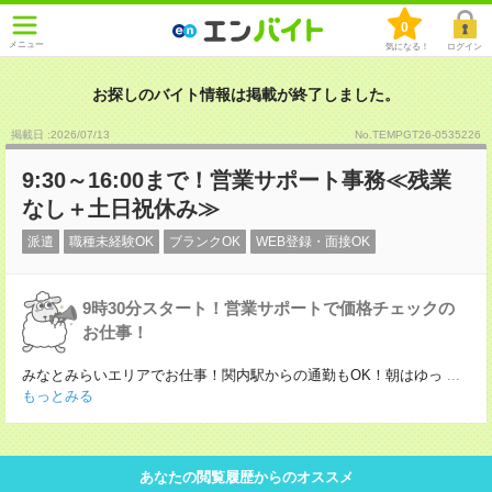
0
メニュー
気になる！
ログイン
お探しのバイト情報は掲載が終了しました。
掲載日 :2026
/
07
/
13
No.TEMPGT26-0535226
9:30～16:00まで！営業サポート事務≪残業
なし＋土日祝休み≫
派遣
職種未経験OK
ブランクOK
WEB登録・面接OK
9時30分スタート！営業サポートで価格チェックの
お仕事！
みなとみらいエリアでお仕事！関内駅からの通勤もOK！朝はゆっ
...
もっとみる
あなたの閲覧履歴からのオススメ