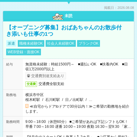
掲載日：2026.08.08
未読
【オープニング募集】おばあちゃんのお散歩付
き添いも仕事の1つ
派遣
職種未経験OK
社会人未経験OK
ブランクOK
WEB登録・面接OK
無資格未経験：時給1500円～ ■週払いOK ■扶養内OK ■日
給与
収1万2000円以上
交通費別途支給あり
交通費全額支給
交通費
横浜市中区
勤務地
桜木町駅
/
石川町駅
/
日ノ出町駅
/
…
≪自宅からドアtoドアで30分以内！≫ご希望の勤務地を紹介
します。
9:00～18:00（休憩60分） ■ご希望があれば下記シフトもOK！
勤務時間
早番 7:00～16:00 遅番 10:00～19:00 夜勤 16:30～翌9:30 「家族
と休みを合わせたい」 「余裕を持って夕飯の準備がしたい」
「できれば残業はしたくない」 など、ご希望を教えてください