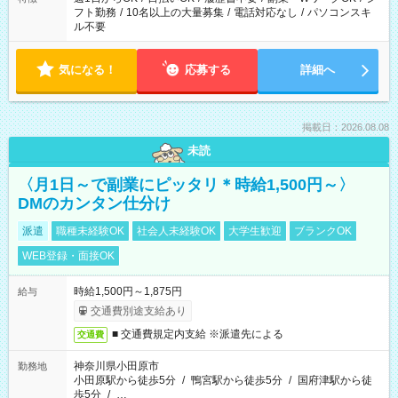
フト勤務
/
10名以上の大量募集
/
電話対応なし
/
パソコンスキ
ル不要
気になる！
応募する
詳細へ
掲載日：2026.08.08
未読
〈月1日～で副業にピッタリ＊時給1,500円～〉
DMのカンタン仕分け
派遣
職種未経験OK
社会人未経験OK
大学生歓迎
ブランクOK
WEB登録・面接OK
時給1,500円～1,875円
給与
交通費別途支給あり
■ 交通費規定内支給 ※派遣先による
交通費
神奈川県小田原市
勤務地
小田原駅から徒歩5分
/
鴨宮駅から徒歩5分
/
国府津駅から徒
歩5分
/
…