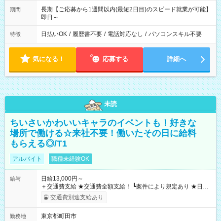
長期【ご応募から1週間以内(最短2日目)のスピード就業が可能】
期間
即日～
日払いOK
/
履歴書不要
/
電話対応なし
/
パソコンスキル不要
特徴
気になる！
応募する
詳細へ
未読
ちいさいかわいいキャラのイベントも！好きな
場所で働ける☆来社不要！働いたその日に給料
もらえる◎/T1
アルバイト
職種未経験OK
日給13,000円～
給与
＋交通費支給 ★交通費全額支給！ ┗案件により規定あり ★日払
いOK！（規定あり） ┗働いたその日に現金GET♪ お仕事後はコ
交通費別途支給あり
ンビニATMから 日払い分を引き落とせます！ 【試用期間】試
用期間なし
東京都町田市
勤務地