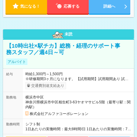
気になる！
応募する
詳細へ
未読
【10時出社×駅チカ】総務・経理のサポート事
務スタッフ／週4日～可
アルバイト
時給1,300円～1,500円
給与
※研修期間3ヶ月になります。 【試用期間】試用期間あり 試用
期間の長さ：3ヶ月 雇用形態、給与は本採用時と同じです。
交通費別途支給あり
横浜市中区
勤務地
神奈川県横浜市中区相生町3-63ヤオマサビル5階（最寄り駅：関
内駅）
株式会社アルファコーポレーション
シフト制
勤務時間
1日あたりの実働時間：最大8時間/日 1日あたりの実働時間：7～
8時間 シフト例 ・10時00分～19時00分 ・10時00分～18時00分