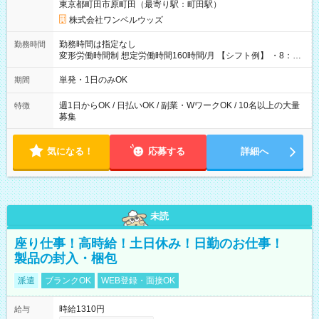
東京都町田市原町田（最寄り駅：町田駅）
株式会社ワンベルウッズ
勤務時間は指定なし
勤務時間
変形労働時間制 想定労働時間160時間/月 【シフト例】 ・8：00
～21：00
単発・1日のみOK
期間
週1日からOK / 日払いOK / 副業・WワークOK / 10名以上の大量
特徴
募集
気になる！
応募する
詳細へ
未読
座り仕事！高時給！土日休み！日勤のお仕事！
製品の封入・梱包
派遣
ブランクOK
WEB登録・面接OK
時給1310円
給与