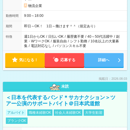
物流企業
9:00～18:00
勤務時間
即日～OK！ 1日～働けます＾＾（規定あり）
期間
週1日からOK
/
日払いOK
/
履歴書不要
/
40～50代活躍中
/
副
特徴
業・WワークOK
/
服装自由
/
シフト勤務
/
10名以上の大量募
集
/
電話対応なし
/
パソコンスキル不要
気になる！
応募する
詳細へ
掲載日：2026.08.03
未読
＜日本を代表するバンド＊サカナクション＞ツ
アー公演のサポートバイト＠日本武道館
アルバイト
職種未経験OK
社会人未経験OK
大学生歓迎
ブランクOK