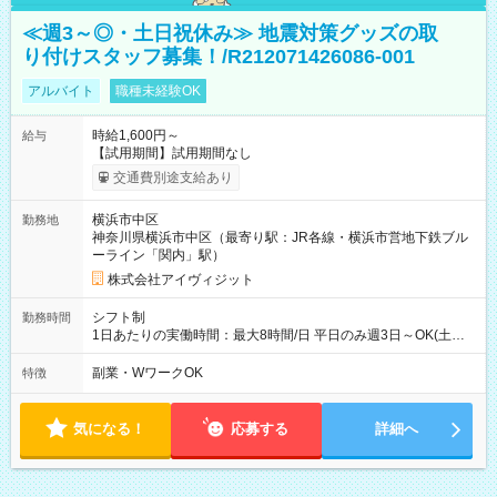
≪週3～◎・土日祝休み≫ 地震対策グッズの取
り付けスタッフ募集！/R212071426086-001
アルバイト
職種未経験OK
時給1,600円～
給与
【試用期間】試用期間なし
交通費別途支給あり
横浜市中区
勤務地
神奈川県横浜市中区（最寄り駅：JR各線・横浜市営地下鉄ブル
ーライン「関内」駅）
株式会社アイヴィジット
シフト制
勤務時間
1日あたりの実働時間：最大8時間/日 平日のみ週3日～OK(土日
祝日休み) 週5日勤務可能な方も大歓迎 8:30～17:30の間、1日
3時間～OK、シフト制 ※勤務時間は相談可能 ※扶養内勤務OK、
副業・WワークOK
特徴
WワークOK。 業務期間：2027年3月末まで
気になる！
応募する
詳細へ