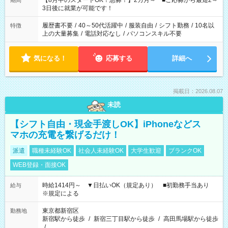
【8月中のスタートOK！急募！】2カ月～ ■ご応募から最短2～
期間
ね。 ※Wワーク希望の方へ 今ご覧のお仕事で希望する勤務時間
3日後に就業が可能です！
と、もう1つのお仕事の勤務時間。 合計で週40時間を超える場
合は応募できません。
履歴書不要
/
40～50代活躍中
/
服装自由
/
シフト勤務
/
10名以
特徴
上の大量募集
/
電話対応なし
/
パソコンスキル不要
気になる！
応募する
詳細へ
掲載日：2026.08.07
未読
【シフト自由・現金手渡しOK】iPhoneなどス
マホの充電を繋げるだけ！
派遣
職種未経験OK
社会人未経験OK
大学生歓迎
ブランクOK
WEB登録・面接OK
時給1414円～ ▼日払いOK（規定あり） ■初勤務手当あり
給与
※規定による
東京都新宿区
勤務地
新宿駅から徒歩
/
新宿三丁目駅から徒歩
/
高田馬場駅から徒歩
/
…