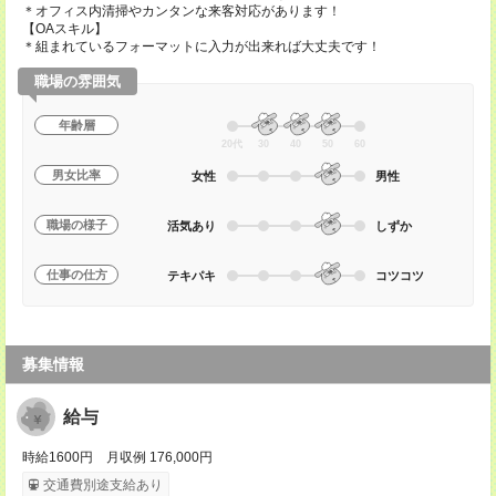
＊オフィス内清掃やカンタンな来客対応があります！
【OAスキル】
＊組まれているフォーマットに入力が出来れば大丈夫です！
職場の雰囲気
年齢層
20代
30
40
50
60
男女比率
女性
男性
職場の様子
活気あり
しずか
仕事の仕方
テキパキ
コツコツ
募集情報
給与
時給1600円 月収例 176,000円
交通費別途支給あり