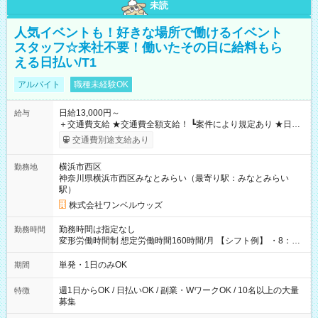
未読
人気イベントも！好きな場所で働けるイベント
スタッフ☆来社不要！働いたその日に給料もら
える日払い/T1
アルバイト
職種未経験OK
日給13,000円～
給与
＋交通費支給 ★交通費全額支給！ ┗案件により規定あり ★日払
いOK！（規定あり） ┗働いたその日に現金GET♪ お仕事後はコ
交通費別途支給あり
ンビニATMから 日払い分を引き落とせます！ 【試用期間】試
用期間なし
横浜市西区
勤務地
神奈川県横浜市西区みなとみらい（最寄り駅：みなとみらい
駅）
株式会社ワンベルウッズ
勤務時間は指定なし
勤務時間
変形労働時間制 想定労働時間160時間/月 【シフト例】 ・8：00
～21：00
単発・1日のみOK
期間
週1日からOK / 日払いOK / 副業・WワークOK / 10名以上の大量
特徴
募集