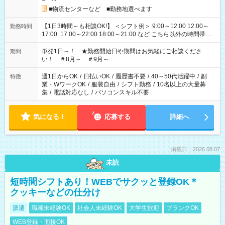
■物流センターなど ■勤務地選べます
【1日3時間～も相談OK!】 ＜シフト例＞ 9:00～12:00 12:00～
勤務時間
17:00 17:00～22:00 18:00～21:00 など こちら以外の時間帯も
お気軽にご相談ください！
単発1日～！ ★勤務開始日や期間はお気軽にご相談くださ
期間
い！ ＃8月～ ＃9月～
週1日からOK
/
日払いOK
/
履歴書不要
/
40～50代活躍中
/
副
特徴
業・WワークOK
/
服装自由
/
シフト勤務
/
10名以上の大量募
集
/
電話対応なし
/
パソコンスキル不要
気になる！
応募する
詳細へ
掲載日：2026.08.07
未読
短時間シフトあり！WEBでサクッと登録OK＊
クッキーなどの仕分け
派遣
職種未経験OK
社会人未経験OK
大学生歓迎
ブランクOK
WEB登録・面接OK