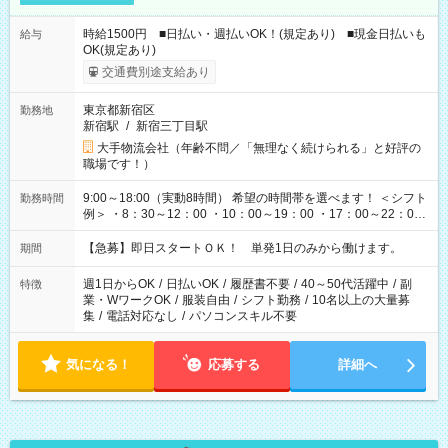
時給1500円 ■日払い・週払いOK！(規定あり) ■現金日払いも
給与
OK(規定あり)
交通費別途支給あり
東京都新宿区
勤務地
新宿駅
/
新宿三丁目駅
大手物流会社（年齢不問／「無理なく続けられる」と好評の
職場です！）
9:00～18:00（実動8時間） 希望の時間帯を選べます！ ＜シフト
勤務時間
例＞ ・8：30～12：00 ・10：00～19：00 ・17：00～22：00
・13：00～22：00 ・22：00～翌6：00 など
【急募】即日スタートＯＫ！ 単発1日のみから働けます。
期間
週1日からOK
/
日払いOK
/
履歴書不要
/
40～50代活躍中
/
副
特徴
業・WワークOK
/
服装自由
/
シフト勤務
/
10名以上の大量募
集
/
電話対応なし
/
パソコンスキル不要
気になる！
応募する
詳細へ