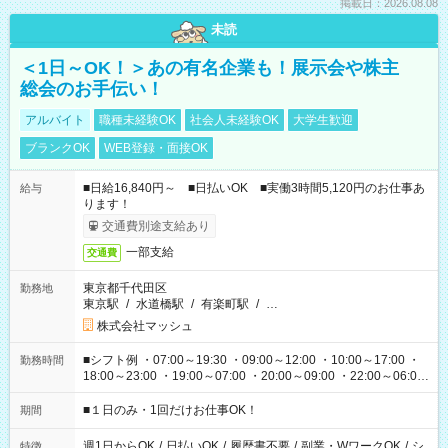
掲載日：2026.08.08
未読
＜1日～OK！＞あの有名企業も！展示会や株主
総会のお手伝い！
アルバイト
職種未経験OK
社会人未経験OK
大学生歓迎
ブランクOK
WEB登録・面接OK
■日給16,840円～ ■日払いOK ■実働3時間5,120円のお仕事あ
給与
ります！
交通費別途支給あり
一部支給
交通費
東京都千代田区
勤務地
東京駅
/
水道橋駅
/
有楽町駅
/
…
株式会社マッシュ
■シフト例 ・07:00～19:30 ・09:00～12:00 ・10:00～17:00 ・
勤務時間
18:00～23:00 ・19:00～07:00 ・20:00～09:00 ・22:00～06:00
etc ★最短で3時間で5,120円のお仕事から 15時間で2万円近く稼
げるお仕事も！ ご希望のお時間に合わせてご紹介！ ※シフトは
■１日のみ・1回だけお仕事OK！
期間
現場によって異なります。 ※勿論、休憩時間はあるのでご安心
ください！
週1日からOK
/
日払いOK
/
履歴書不要
/
副業・WワークOK
/
シ
特徴