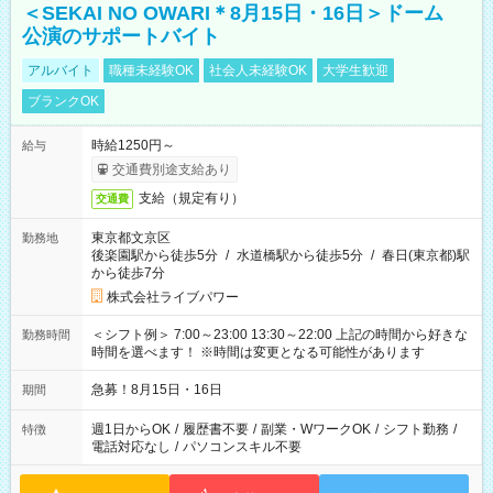
＜SEKAI NO OWARI＊8月15日・16日＞ドーム
公演のサポートバイト
アルバイト
職種未経験OK
社会人未経験OK
大学生歓迎
ブランクOK
時給1250円～
給与
交通費別途支給あり
支給（規定有り）
交通費
東京都文京区
勤務地
後楽園駅から徒歩5分
/
水道橋駅から徒歩5分
/
春日(東京都)駅
から徒歩7分
株式会社ライブパワー
＜シフト例＞ 7:00～23:00 13:30～22:00 上記の時間から好きな
勤務時間
時間を選べます！ ※時間は変更となる可能性があります
急募！8月15日・16日
期間
週1日からOK
/
履歴書不要
/
副業・WワークOK
/
シフト勤務
/
特徴
電話対応なし
/
パソコンスキル不要