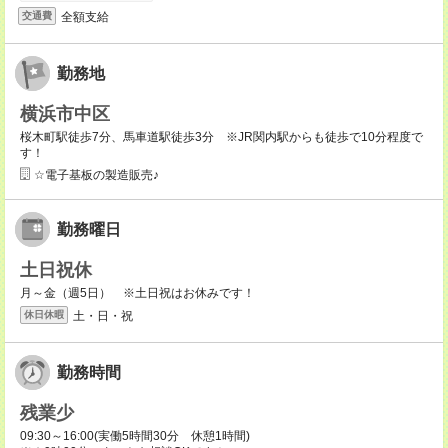
全額支給
交通費
勤務地
横浜市中区
桜木町駅徒歩7分、馬車道駅徒歩3分 ※JR関内駅からも徒歩で10分程度で
す！
☆電子基板の製造販売♪
勤務曜日
土日祝休
月～金（週5日） ※土日祝はお休みです！
土・日・祝
休日休暇
勤務時間
残業少
09:30～16:00(実働5時間30分 休憩1時間)