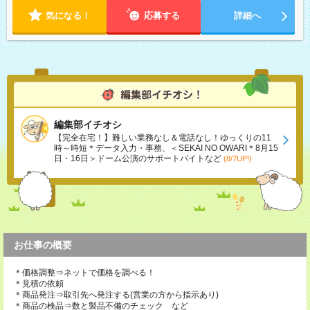
気になる！
応募する
詳細へ
編集部イチオシ
【完全在宅！】難しい業務なし＆電話なし！ゆっくりの11
時～時短＊データ入力・事務、＜SEKAI NO OWARI＊8月15
日・16日＞ドーム公演のサポートバイトなど
(8/7UP!)
お仕事の概要
＊価格調整⇒ネットで価格を調べる！
＊見積の依頼
＊商品発注⇒取引先へ発注する(営業の方から指示あり)
＊商品の検品⇒数と製品不備のチェック など