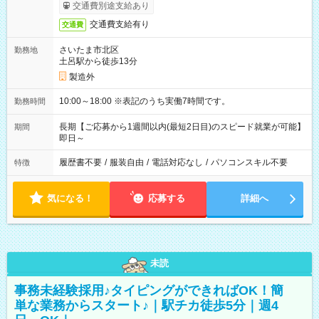
交通費別途支給あり
交通費支給有り
交通費
さいたま市北区
勤務地
土呂駅から徒歩13分
製造外
10:00～18:00 ※表記のうち実働7時間です。
勤務時間
長期【ご応募から1週間以内(最短2日目)のスピード就業が可能】
期間
即日～
履歴書不要
/
服装自由
/
電話対応なし
/
パソコンスキル不要
特徴
気になる！
応募する
詳細へ
未読
事務未経験採用♪タイピングができればOK！簡
単な業務からスタート♪｜駅チカ徒歩5分｜週4