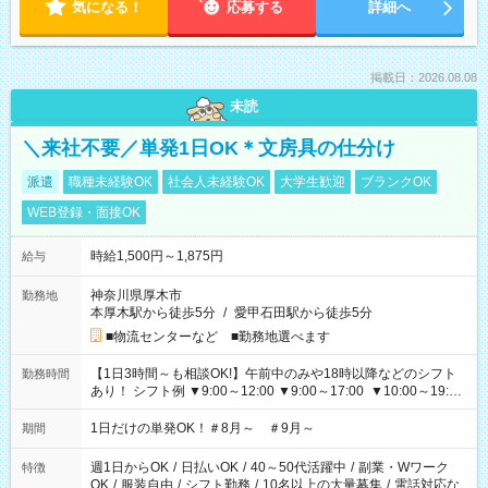
気になる！
応募する
詳細へ
掲載日：2026.08.08
未読
＼来社不要／単発1日OK＊文房具の仕分け
派遣
職種未経験OK
社会人未経験OK
大学生歓迎
ブランクOK
WEB登録・面接OK
時給1,500円～1,875円
給与
神奈川県厚木市
勤務地
本厚木駅から徒歩5分
/
愛甲石田駅から徒歩5分
■物流センターなど ■勤務地選べます
【1日3時間～も相談OK!】午前中のみや18時以降などのシフト
勤務時間
あり！ シフト例 ▼9:00～12:00 ▼9:00～17:00 ▼10:00～19:00
▼18:00～21:00
1日だけの単発OK！＃8月～ ＃9月～
期間
週1日からOK
/
日払いOK
/
40～50代活躍中
/
副業・Wワーク
特徴
OK
/
服装自由
/
シフト勤務
/
10名以上の大量募集
/
電話対応な