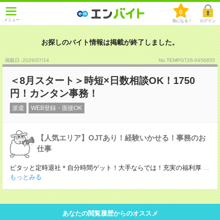
0
メニュー
気になる！
ログイン
お探しのバイト情報は掲載が終了しました。
掲載日 :2026
/
07
/
14
No.TEMPGT26-0456855
＜8月スタート＞時短×日数相談OK！1750
円！カンタン事務！
派遣
WEB登録・面接OK
【人気エリア】OJTあり！経験いかせる！事務のお
仕事
ピタッと定時退社＊自分時間ゲット！大手ならでは！充実の福利厚
...
もっとみる
あなたの閲覧履歴からのオススメ