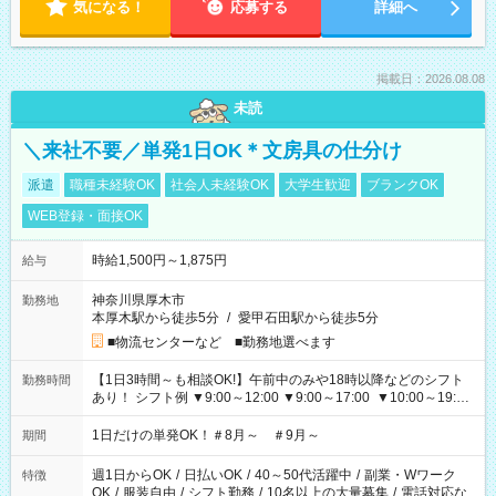
気になる！
応募する
詳細へ
掲載日：2026.08.08
未読
＼来社不要／単発1日OK＊文房具の仕分け
派遣
職種未経験OK
社会人未経験OK
大学生歓迎
ブランクOK
WEB登録・面接OK
時給1,500円～1,875円
給与
神奈川県厚木市
勤務地
本厚木駅から徒歩5分
/
愛甲石田駅から徒歩5分
■物流センターなど ■勤務地選べます
【1日3時間～も相談OK!】午前中のみや18時以降などのシフト
勤務時間
あり！ シフト例 ▼9:00～12:00 ▼9:00～17:00 ▼10:00～19:00
▼18:00～21:00
1日だけの単発OK！＃8月～ ＃9月～
期間
週1日からOK
/
日払いOK
/
40～50代活躍中
/
副業・Wワーク
特徴
OK
/
服装自由
/
シフト勤務
/
10名以上の大量募集
/
電話対応な