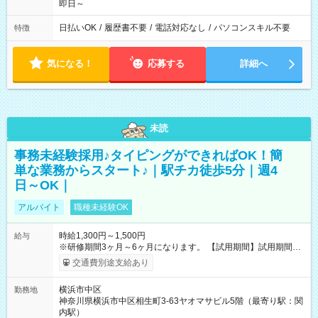
即日～
日払いOK
/
履歴書不要
/
電話対応なし
/
パソコンスキル不要
特徴
気になる！
応募する
詳細へ
未読
事務未経験採用♪タイピングができればOK！簡
単な業務からスタート♪｜駅チカ徒歩5分｜週4
日～OK｜
アルバイト
職種未経験OK
時給1,300円～1,500円
給与
※研修期間3ヶ月～6ヶ月になります。 【試用期間】試用期間あ
り 試用期間の長さ：1ヶ月 雇用形態、給与は本採用時と同じで
交通費別途支給あり
す。
横浜市中区
勤務地
神奈川県横浜市中区相生町3-63ヤオマサビル5階（最寄り駅：関
内駅）