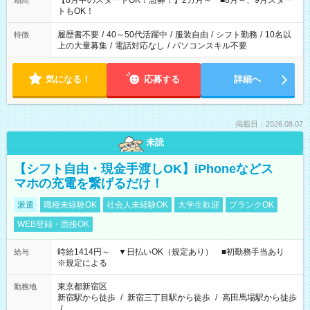
【8月中のスタートOK！急募！】2カ月～ ■8月～、9月スター
期間
ね。 ※Wワーク希望の方へ 今ご覧のお仕事で希望する勤務時間
トもOK！
と、もう1つのお仕事の勤務時間。 合計で週40時間を超える場
合は応募できません。
履歴書不要
/
40～50代活躍中
/
服装自由
/
シフト勤務
/
10名以
特徴
上の大量募集
/
電話対応なし
/
パソコンスキル不要
気になる！
応募する
詳細へ
掲載日：2026.08.07
未読
【シフト自由・現金手渡しOK】iPhoneなどス
マホの充電を繋げるだけ！
派遣
職種未経験OK
社会人未経験OK
大学生歓迎
ブランクOK
WEB登録・面接OK
時給1414円～ ▼日払いOK（規定あり） ■初勤務手当あり
給与
※規定による
東京都新宿区
勤務地
新宿駅から徒歩
/
新宿三丁目駅から徒歩
/
高田馬場駅から徒歩
/
…