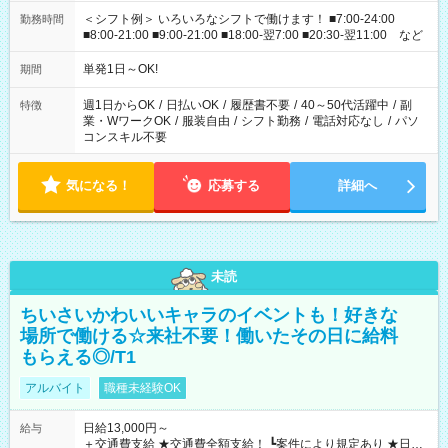
＜シフト例＞ いろいろなシフトで働けます！ ■7:00-24:00
勤務時間
■8:00-21:00 ■9:00-21:00 ■18:00-翌7:00 ■20:30-翌11:00 など
単発1日～OK!
期間
週1日からOK
/
日払いOK
/
履歴書不要
/
40～50代活躍中
/
副
特徴
業・WワークOK
/
服装自由
/
シフト勤務
/
電話対応なし
/
パソ
コンスキル不要
気になる！
応募する
詳細へ
未読
ちいさいかわいいキャラのイベントも！好きな
場所で働ける☆来社不要！働いたその日に給料
もらえる◎/T1
アルバイト
職種未経験OK
日給13,000円～
給与
＋交通費支給 ★交通費全額支給！ ┗案件により規定あり ★日払