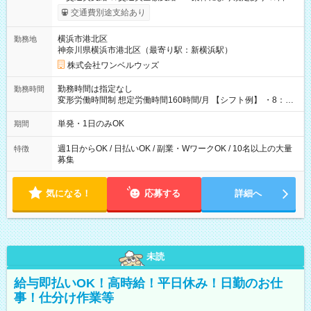
いOK！（規定あり） ┗働いたその日に現金GET♪ お仕事後はコ
交通費別途支給あり
ンビニATMから 日払い分を引き落とせます！ 【試用期間】試
用期間なし
横浜市港北区
勤務地
神奈川県横浜市港北区（最寄り駅：新横浜駅）
株式会社ワンベルウッズ
勤務時間は指定なし
勤務時間
変形労働時間制 想定労働時間160時間/月 【シフト例】 ・8：00
～21：00
単発・1日のみOK
期間
週1日からOK / 日払いOK / 副業・WワークOK / 10名以上の大量
特徴
募集
気になる！
応募する
詳細へ
未読
給与即払いOK！高時給！平日休み！日勤のお仕
事！仕分け作業等