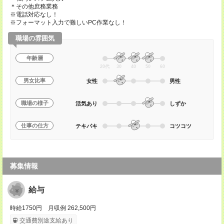
＊その他庶務業務
※電話対応なし！
※フォーマット入力で難しいPC作業なし！
職場の雰囲気
年齢層
20代
30
40
50
60
男女比率
女性
男性
職場の様子
活気あり
しずか
仕事の仕方
テキパキ
コツコツ
募集情報
給与
時給1750円 月収例 262,500円
交通費別途支給あり