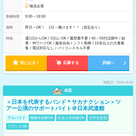
物流企業
9:00～18:00
勤務時間
即日～OK！ 1日～働けます＾＾（規定あり）
期間
週1日からOK
/
日払いOK
/
履歴書不要
/
40～50代活躍中
/
副
特徴
業・WワークOK
/
服装自由
/
シフト勤務
/
10名以上の大量募
集
/
電話対応なし
/
パソコンスキル不要
気になる！
応募する
詳細へ
掲載日：2026.08.03
未読
＜日本を代表するバンド＊サカナクション＞ツ
アー公演のサポートバイト＠日本武道館
アルバイト
職種未経験OK
社会人未経験OK
大学生歓迎
ブランクOK