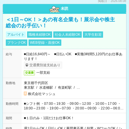
掲載日：2026.08.08
未読
＜1日～OK！＞あの有名企業も！展示会や株主
総会のお手伝い！
アルバイト
職種未経験OK
社会人未経験OK
大学生歓迎
ブランクOK
WEB登録・面接OK
■日給16,840円～ ■日払いOK ■実働3時間5,120円のお仕事あ
給与
ります！
交通費別途支給あり
一部支給
交通費
東京都千代田区
勤務地
東京駅
/
水道橋駅
/
有楽町駅
/
…
株式会社マッシュ
■シフト例 ・07:00～19:30 ・09:00～12:00 ・10:00～17:00 ・
勤務時間
18:00～23:00 ・19:00～07:00 ・20:00～09:00 ・22:00～06:00
etc ★最短で3時間で5,120円のお仕事から 15時間で2万円近く稼
げるお仕事も！ ご希望のお時間に合わせてご紹介！ ※シフトは
■１日のみ・1回だけお仕事OK！
期間
現場によって異なります。 ※勿論、休憩時間はあるのでご安心
ください！
週1日からOK
/
日払いOK
/
履歴書不要
/
副業・WワークOK
/
シ
特徴