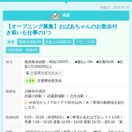
掲載日：2026.08.08
未読
【オープニング募集】おばあちゃんのお散歩付
き添いも仕事の1つ
派遣
職種未経験OK
社会人未経験OK
ブランクOK
WEB登録・面接OK
無資格未経験：時給1500円～ ■週払いOK ■扶養内OK ■日
給与
収1万2000円以上
交通費別途支給あり
交通費全額支給
交通費
川崎市中原区
勤務地
武蔵小杉駅
/
武蔵新城駅
/
元住吉駅
/
…
≪自宅からドアtoドアで30分以内！≫ご希望の勤務地を紹介
します。
9:00～18:00（休憩60分） ■ご希望があれば下記シフトもOK！
勤務時間
早番 7:00～16:00 遅番 10:00～19:00 夜勤 16:30～翌9:30 「家族
と休みを合わせたい」 「余裕を持って夕飯の準備がしたい」
「できれば残業はしたくない」 など、ご希望を教えてください