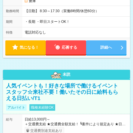
倉庫
【日勤】 8:30～17:30（実働8時間/休憩60分）
勤務時間
・長期 ・即日スタートOK！
期間
電話対応なし
特徴
気になる！
応募する
詳細へ
未読
人気イベントも！好きな場所で働けるイベント
スタッフ☆来社不要！働いたその日に給料もら
える日払い/T1
アルバイト
職種未経験OK
日給13,000円～
給与
＋交通費支給 ★交通費全額支給！ ┗案件により規定あり ★日払
いOK！（規定あり） ┗働いたその日に現金GET♪ お仕事後はコ
交通費別途支給あり