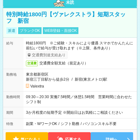
未読
特別時給1800円【ヴァレクストラ】短期スタッ
フ 新宿
派遣
ブランクOK
WEB登録・面接OK
時給1800円 ※ご経験・スキルにより優遇 スマホでかんたんに
給与
前払いで給与が受け取れます（※上限、条件あり）
交通費別途支給あり
交通費全額支給（規定あり）
交通費
東京都新宿区
勤務地
新宿三丁目駅から徒歩2分
/
新宿(東京メトロ)駅
Valextra
09:30～20:30 実働7.5時間／休憩1.5時間 営業時間に合わせた
勤務時間
シフト制
3か月程度の短期予定 ※開始日はお気軽にご相談ください
期間
副業・WワークOK
/
シフト勤務
/
パソコンスキル不要
特徴
気になる！
応募する
詳細へ