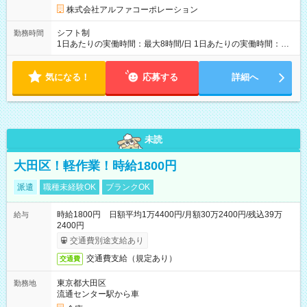
株式会社アルファコーポレーション
シフト制
勤務時間
1日あたりの実働時間：最大8時間/日 1日あたりの実働時間：
7~8時間 シフト例 ・10時00分～18時00分 ・10時00分～19時00
分
気になる！
応募する
詳細へ
未読
大田区！軽作業！時給1800円
派遣
職種未経験OK
ブランクOK
時給1800円 日額平均1万4400円/月額30万2400円/残込39万
給与
2400円
交通費別途支給あり
交通費支給（規定あり）
交通費
東京都大田区
勤務地
流通センター駅から車