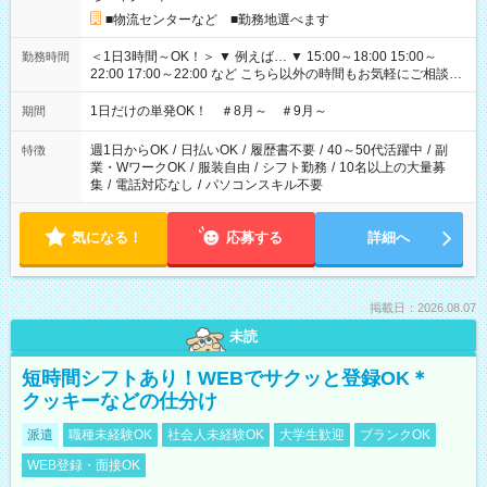
■物流センターなど ■勤務地選べます
＜1日3時間～OK！＞ ▼ 例えば… ▼ 15:00～18:00 15:00～
勤務時間
22:00 17:00～22:00 など こちら以外の時間もお気軽にご相談く
ださい！
1日だけの単発OK！ ＃8月～ ＃9月～
期間
週1日からOK
/
日払いOK
/
履歴書不要
/
40～50代活躍中
/
副
特徴
業・WワークOK
/
服装自由
/
シフト勤務
/
10名以上の大量募
集
/
電話対応なし
/
パソコンスキル不要
気になる！
応募する
詳細へ
掲載日：2026.08.07
未読
短時間シフトあり！WEBでサクッと登録OK＊
クッキーなどの仕分け
派遣
職種未経験OK
社会人未経験OK
大学生歓迎
ブランクOK
WEB登録・面接OK