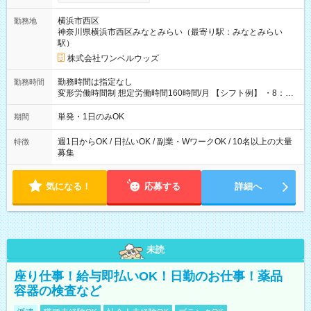
ンビニATMから 日払い分を引き落とせます！ 【試用期間】試
用期間なし
横浜市西区
勤務地
神奈川県横浜市西区みなとみらい（最寄り駅：みなとみらい
駅）
株式会社ワンベルウッズ
勤務時間は指定なし
勤務時間
変形労働時間制 想定労働時間160時間/月 【シフト例】 ・8：00
～21：00
単発・1日のみOK
期間
週1日からOK / 日払いOK / 副業・WワークOK / 10名以上の大量
特徴
募集
気になる！
応募する
詳細へ
未読
座り仕事！給与即払いOK！日勤のお仕事！薬品
容器の検査など