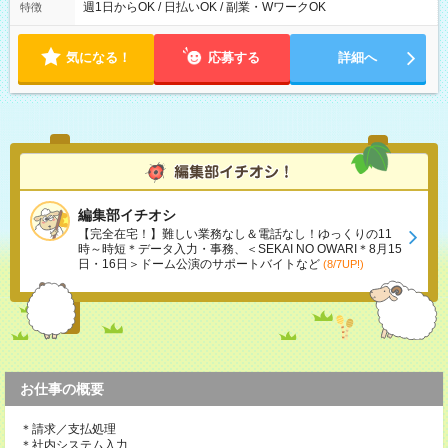
能！ └平日・土曜日の中で、お好きな曜日でご勤務いただけま
週1日からOK / 日払いOK / 副業・WワークOK
特徴
す！ 【シフト例】 ・11:00～14:00 ・16:30～19:00 ・13:00～
18:00 などのように、自由な働き方が可能なお仕事です！
気になる！
応募する
詳細へ
編集部イチオシ
【完全在宅！】難しい業務なし＆電話なし！ゆっくりの11
時～時短＊データ入力・事務、＜SEKAI NO OWARI＊8月15
日・16日＞ドーム公演のサポートバイトなど
(8/7UP!)
お仕事の概要
＊請求／支払処理
＊社内システム入力