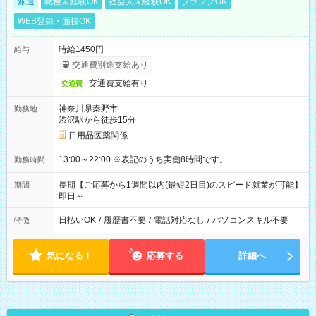
派遣
職種未経験OK
社会人未経験OK
ブランクOK
WEB登録・面接OK
時給1450円
給与
交通費別途支給あり
交通費支給有り
交通費
神奈川県秦野市
勤務地
渋沢駅から徒歩15分
日用品医薬関係
13:00～22:00 ※表記のうち実働8時間です。
勤務時間
長期【ご応募から1週間以内(最短2日目)のスピード就業が可能】
期間
即日～
日払いOK
/
履歴書不要
/
電話対応なし
/
パソコンスキル不要
特徴
気になる！
応募する
詳細へ