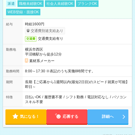
派遣
職種未経験OK
社会人未経験OK
ブランクOK
WEB登録・面接OK
時給1600円
給与
交通費別途支給あり
交通費支給有り
交通費
横浜市西区
勤務地
平沼橋駅から徒歩12分
素材系メーカー
8:00～17:30 ※表記のうち実働8時間です。
勤務時間
長期【ご応募から1週間以内(最短2日目)のスピード就業が可能】
期間
即日～
日払いOK
/
履歴書不要
/
シフト勤務
/
電話対応なし
/
パソコン
特徴
スキル不要
気になる！
応募する
詳細へ