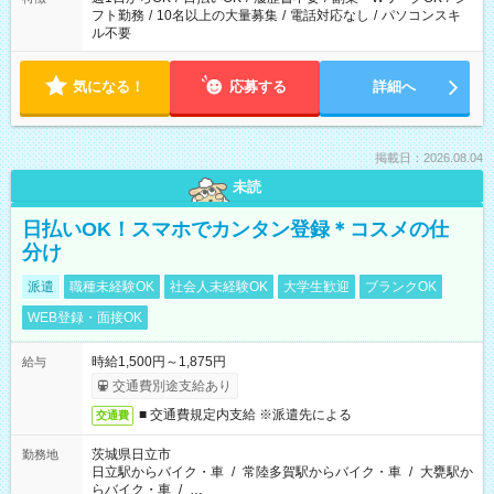
フト勤務
/
10名以上の大量募集
/
電話対応なし
/
パソコンスキ
ル不要
気になる！
応募する
詳細へ
掲載日：2026.08.04
未読
日払いOK！スマホでカンタン登録＊コスメの仕
分け
派遣
職種未経験OK
社会人未経験OK
大学生歓迎
ブランクOK
WEB登録・面接OK
時給1,500円～1,875円
給与
交通費別途支給あり
■ 交通費規定内支給 ※派遣先による
交通費
茨城県日立市
勤務地
日立駅からバイク・車
/
常陸多賀駅からバイク・車
/
大甕駅か
らバイク・車
/
…