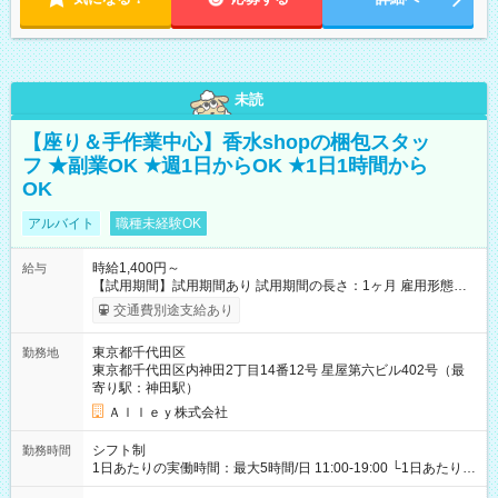
未読
【座り＆手作業中心】香水shopの梱包スタッ
フ ★副業OK ★週1日からOK ★1日1時間から
OK
アルバイト
職種未経験OK
時給1,400円～
給与
【試用期間】試用期間あり 試用期間の長さ：1ヶ月 雇用形態、
給与は本採用時と同じです。
交通費別途支給あり
東京都千代田区
勤務地
東京都千代田区内神田2丁目14番12号 星屋第六ビル402号（最
寄り駅：神田駅）
Ａｌｌｅｙ株式会社
シフト制
勤務時間
1日あたりの実働時間：最大5時間/日 11:00-19:00 └1日あたりの
実働時間：1-5時間 └上記の時間帯内であれば、いつでも勤務可