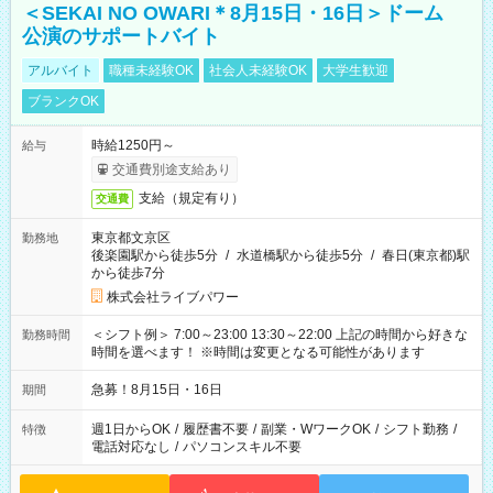
＜SEKAI NO OWARI＊8月15日・16日＞ドーム
公演のサポートバイト
アルバイト
職種未経験OK
社会人未経験OK
大学生歓迎
ブランクOK
時給1250円～
給与
交通費別途支給あり
支給（規定有り）
交通費
東京都文京区
勤務地
後楽園駅から徒歩5分
/
水道橋駅から徒歩5分
/
春日(東京都)駅
から徒歩7分
株式会社ライブパワー
＜シフト例＞ 7:00～23:00 13:30～22:00 上記の時間から好きな
勤務時間
時間を選べます！ ※時間は変更となる可能性があります
急募！8月15日・16日
期間
週1日からOK
/
履歴書不要
/
副業・WワークOK
/
シフト勤務
/
特徴
電話対応なし
/
パソコンスキル不要