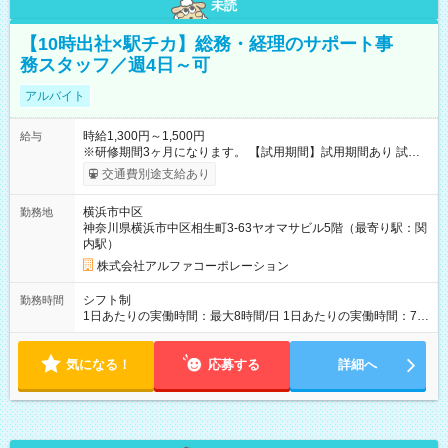
未読
【10時出社×駅チカ】総務・経理のサポート事
務スタッフ／週4日～可
アルバイト
時給1,300円～1,500円
給与
※研修期間3ヶ月になります。 【試用期間】試用期間あり 試用
期間の長さ：3ヶ月 雇用形態、給与は本採用時と同じです。
交通費別途支給あり
横浜市中区
勤務地
神奈川県横浜市中区相生町3-63ヤオマサビル5階（最寄り駅：関
内駅）
株式会社アルファコーポレーション
シフト制
勤務時間
1日あたりの実働時間：最大8時間/日 1日あたりの実働時間：7～
8時間 シフト例 ・10時00分～19時00分 ・10時00分～18時00分
気になる！
応募する
詳細へ