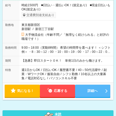
時給1500円 ■日払い・週払いOK！(規定あり) ■現金日払いも
給与
OK(規定あり)
交通費別途支給あり
東京都新宿区
勤務地
新宿駅
/
新宿三丁目駅
大手物流会社（年齢不問／「無理なく続けられる」と好評の
職場です！）
9:00～18:00（実動8時間） 希望の時間帯を選べます！ ＜シフト
勤務時間
例＞ ・8：30～12：00 ・10：00～19：00 ・17：00～22：00
・13：00～22：00 ・22：00～翌6：00 など
【急募】即日スタートＯＫ！ 単発1日のみから働けます。
期間
週1日からOK
/
日払いOK
/
履歴書不要
/
40～50代活躍中
/
副
特徴
業・WワークOK
/
服装自由
/
シフト勤務
/
10名以上の大量募
集
/
電話対応なし
/
パソコンスキル不要
気になる！
応募する
詳細へ
未読