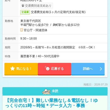
時給2300円＋交
給与
交通費別途支給あり
交通費支給有(1ヶ月の定期代支給/規定有)
交通費
東京都千代田区
勤務地
半蔵門駅から徒歩7分
/
麹町駅から徒歩12分
官公庁・関連団体
9:30～18:00
勤務時間
2026/9/1～長期*6～8ヶ月程度の期間限定 ※9月～OK！
期間
履歴書不要
/
40～50代活躍中
特徴
気になる！
応募する
詳細へ
掲載日：2026.07.29
未読
【完全在宅！】難しい業務なし＆電話なし！ゆ
っくりの11時～時短＊データ入力・事務