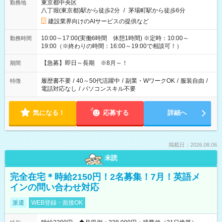
東京都中央区
勤務地
八丁堀(東京都)駅から徒歩2分
/
茅場町駅から徒歩6分
建設業界向けのAIサービスの提供など
10:00～17:00(実働6時間 休憩1時間) ※定時：10:00～
勤務時間
19:00（※終わりの時間：16:00～19:00で相談可！）
【急募】即日～長期 ※8月～！
期間
履歴書不要
/
40～50代活躍中
/
副業・WワークOK
/
服装自由
/
特徴
電話対応なし
/
パソコンスキル不要
気になる！
応募する
詳細へ
掲載日：2026.08.06
未読
完全在宅＊時給2150円！2名募集！7月！英語メ
インの問い合わせ対応
派遣
WEB登録・面接OK