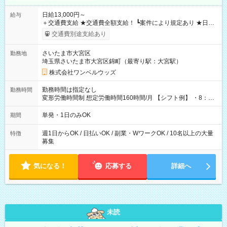
日給13,000円～
給与
＋交通費支給 ★交通費全額支給！ ┗案件により規定あり ★日払
いOK！（規定あり） ┗働いたその日に現金GET♪ お仕事後はコ
交通費別途支給あり
ンビニATMから 日払い分を引き落とせます！ 【試用期間】試
用期間なし
さいたま市大宮区
勤務地
埼玉県さいたま市大宮区錦町（最寄り駅：大宮駅）
株式会社ワンベルウッズ
勤務時間は指定なし
勤務時間
変形労働時間制 想定労働時間160時間/月 【シフト例】 ・8：00
～21：00
単発・1日のみOK
期間
週1日からOK / 日払いOK / 副業・WワークOK / 10名以上の大量
特徴
募集
気になる！
応募する
詳細へ
未読