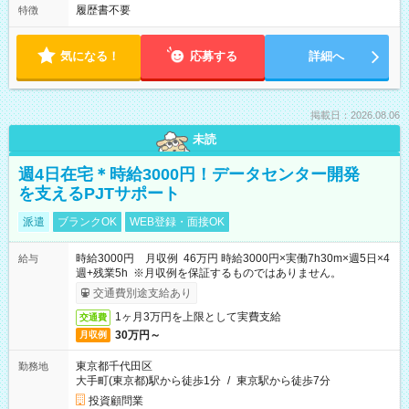
履歴書不要
特徴
気になる！
応募する
詳細へ
掲載日：2026.08.06
未読
週4日在宅＊時給3000円！データセンター開発
を支えるPJTサポート
派遣
ブランクOK
WEB登録・面接OK
時給3000円 月収例 46万円 時給3000円×実働7h30m×週5日×4
給与
週+残業5h ※月収例を保証するものではありません。
交通費別途支給あり
1ヶ月3万円を上限として実費支給
交通費
30万円～
月収例
東京都千代田区
勤務地
大手町(東京都)駅から徒歩1分
/
東京駅から徒歩7分
投資顧問業