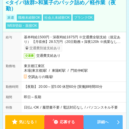
<タイパ抜群>和菓子のパック詰め／軽作業（夜
勤）
派遣
職種未経験OK
社会人未経験OK
ブランクOK
WEB登録・面接OK
基本時給1500円・深夜時給1875円 ※交通費全額支給（規定あ
給与
り） 【月収例】28.5万円（20日勤務＋深夜120h ※残業なしの場
合）
交通費別途支給あり
交通費支給あり
交通費
東京都江東区
勤務地
木場(東京都)駅
/
東陽町駅
/
門前仲町駅
空調ありの職場!
【夜勤】 20:00～翌5:00 休憩60分 [実働]8時間00分
勤務時間
即日～長期
期間
日払いOK
/
履歴書不要
/
電話対応なし
/
パソコンスキル不要
特徴
気になる！
応募する
詳細へ