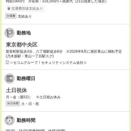
時給1900円 月収例：319,200円＋残業代（21日就業した場合）
交通費別途支給あり
支給あり
交通費
勤務地
東京都中央区
新富町駅徒歩3分、八丁堀駅徒歩6分 ※2026年8月に港区青山に移転予定
(乃木坂駅・青山一丁目駅スグ)
☆セコムグループ！セキュリティシステム会社☆
勤務曜日
土日祝休
月～金（週5日） ※土日祝お休み
土・日・祝
休日休暇
勤務時間