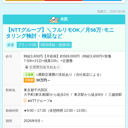
掲載日：2026.08.06
未読
【NTTグループ】＼フルリモOK／月56万↑モニ
タリング検討・検証など
派遣
ブランクOK
WEB登録・面接OK
時給3,400円【月収例】約569,000円（時給3,400円×実働
給与
7.50h×21日+残業10h）+交通費
交通費別途支給あり
○通勤交通費の支給あり（当社規定による）
交通費
30万円～
月収例
東京都千代田区
勤務地
大手町(東京都)駅から徒歩2分
/
東京駅から徒歩8分
/
三越前駅
●NTTグループ●
★9:00～17:30（休憩時間 12:00～13:00）
勤務時間
2026年9月～
期間