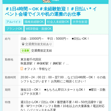
＃1日4時間～OK＃未経験歓迎！＃日払い＊イ
ベント会場でイスや机の運搬のお仕事
アルバイト
職種未経験OK
社会人未経験OK
大学生歓迎
ブランクOK
WEB登録・面接OK
日給：10000円～ 半日：5000円～ ■日払いOK！
給与
交通費別途支給あり
交通費規定支給
交通費
東京都千代田区
勤務地
秋葉原駅
/
神保町駅
/
麹町駅
/
…
オフィス・学校など
20:00～24：00 22：00～翌7:00 …など1日4時間～OK！ その他
勤務時間
シフトもございます！ お気軽にご相談ください！
激短1日～OK！ ■もちろん即日スタートもOK！ ■曜日・日数
期間
はアナタ次第！
週1日からOK
/
日払いOK
/
履歴書不要
/
40～50代活躍中
/
副
特徴
業・WワークOK
/
シフト勤務
/
10名以上の大量募集
/
電話対応
なし
/
パソコンスキル不要