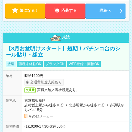
気になる！
応募する
詳細へ
未読
【8月お盆明けスタート】短期！パチンコ台のシ
ール貼り・組立
派遣
職種未経験OK
ブランクOK
WEB登録・面接OK
時給1600円
給与
交通費別途支給あり
実費支給／当社規定あり。
交通費
東京都板橋区
勤務地
志村坂上駅から徒歩10分
/
北赤羽駅から徒歩15分
/
赤羽駅か
らバス15分
その他メーカー
(1)10:00-17:30(休憩60分)
勤務時間