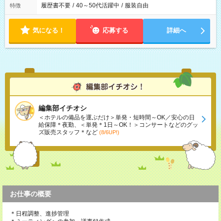
履歴書不要
/
40～50代活躍中
/
服装自由
特徴
気になる！
応募する
詳細へ
編集部イチオシ
＜ホテルの備品を運ぶだけ＞単発・短時間～OK／安心の日
給保障＊夜勤、＜単発＊1日～OK！＞コンサートなどのグッ
ズ販売スタッフ＊など
(8/6UP!)
お仕事の概要
＊日程調整、進捗管理