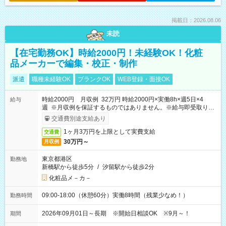
掲載日：2026.08.06
未読
【在宅勤務OK】時給2000円！未経験OK！化粧
品メーカーで編集・校正・制作
派遣
職種未経験OK
ブランクOK
WEB登録・面接OK
時給2000円 月収例 32万円 時給2000円×実働8h×週5日×4
給与
週 ※月収例を保証するものではありません。※給与即受取りサ
ービス利用可（利用条件有）
交通費別途支給あり
1ヶ月3万円を上限として実費支給
交通費
30万円～
月収例
東京都港区
勤務地
新橋駅から徒歩5分
/
汐留駅から徒歩2分
化粧品メ－カ－
09:00-18:00（休憩60分）実働8時間（残業少なめ！）
勤務時間
2026年09月01日～長期 ※開始日相談OK ※9月～！
期間