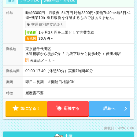
派遣
ブランクOK
WEB登録・面接OK
時給3300円 月収例 54万円 時給3300円×実働7h40m×週5日×4
給与
週+残業10h ※月収例を保証するものではありません。
交通費別途支給あり
1ヶ月3万円を上限として実費支給
交通費
30万円～
月収例
東京都千代田区
勤務地
水道橋駅から徒歩7分
/
九段下駅から徒歩4分
/
飯田橋駅
医薬品メ－カ－
09:00-17:40（休憩60分）実働7時間40分
勤務時間
即日～長期 ※開始日相談OK
期間
履歴書不要
特徴
気になる！
応募する
詳細へ
掲載日：2026.08.06
未読