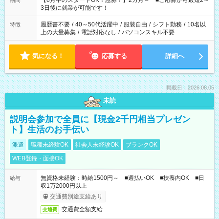
【8月中のスタートOK！急募！】2カ月～ ■ご応募から最短2～
期間
ね。 ※Wワーク希望の方へ 今ご覧のお仕事で希望する勤務時間
3日後に就業が可能です！
と、もう1つのお仕事の勤務時間。 合計で週40時間を超える場
合は応募できません。
履歴書不要
/
40～50代活躍中
/
服装自由
/
シフト勤務
/
10名以
特徴
上の大量募集
/
電話対応なし
/
パソコンスキル不要
気になる！
応募する
詳細へ
掲載日：2026.08.05
未読
説明会参加で全員に【現金2千円相当プレゼン
ト】生活のお手伝い
派遣
職種未経験OK
社会人未経験OK
ブランクOK
WEB登録・面接OK
無資格未経験：時給1500円～ ■週払いOK ■扶養内OK ■日
給与
収1万2000円以上
交通費別途支給あり
交通費全額支給
交通費