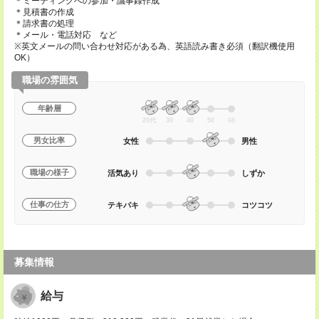
＊ミーティングへの参加・議事録作成
＊見積書の作成
＊請求書の処理
＊メール・電話対応 など
※英文メールの問い合わせ対応がある為、英語読み書き必須（翻訳機使用
OK）
職場の雰囲気
年齢層
20代
30
40
50
60
男女比率
女性
男性
職場の様子
活気あり
しずか
仕事の仕方
テキパキ
コツコツ
募集情報
給与