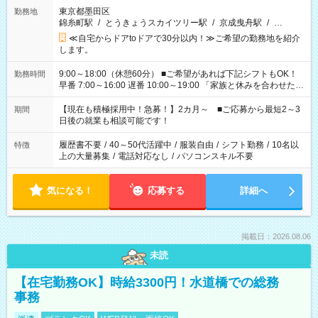
東京都墨田区
勤務地
錦糸町駅
/
とうきょうスカイツリー駅
/
京成曳舟駅
/
…
≪自宅からドアtoドアで30分以内！≫ご希望の勤務地を紹介
します。
9:00～18:00（休憩60分） ■ご希望があれば下記シフトもOK！
勤務時間
早番 7:00～16:00 遅番 10:00～19:00 「家族と休みを合わせた
い」 「余裕を持って夕飯の準備がしたい」 「できれば残業はし
たくない」 など、ご希望を教えてくださいね。 ※Wワーク希望
【現在も積極採用中！急募！】2カ月～ ■ご応募から最短2～3
期間
の方へ 今ご覧のお仕事で希望する勤務時間と、もう1つのお仕事
日後の就業も相談可能です！
の勤務時間。 合計で週40時間を超える場合は応募できません。
履歴書不要
/
40～50代活躍中
/
服装自由
/
シフト勤務
/
10名以
特徴
上の大量募集
/
電話対応なし
/
パソコンスキル不要
気になる！
応募する
詳細へ
掲載日：2026.08.06
未読
【在宅勤務OK】時給3300円！水道橋での総務
事務