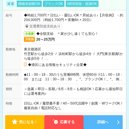
派遣
職種未経験OK
ブランクOK
WEB登録・面接OK
◆時給1,700円＊日払い・週払いOK＊昇給あり♪【月収例】 ・約
給与
204,000円 （時給1,700円 × 実働6h × 20日）
交通費別途支給あり
◆全額支給 ＊家が少し遠くても安心！
交通費
20～25万円
月収例
東京都港区
勤務地
竹芝駅から徒歩2分
/
浜松町駅から徒歩4分
/
大門(東京都)駅か
ら徒歩5分
/
…
◆港区にある情報セキュリティ企業◆
◆11：00～18：30のうち実働6時間、休憩60分 ※11：00～18：
勤務時間
00 または 11：30～18：30 。*。ブランクOK！。*。 例え
ば前職が、 在宅/財団法人/事務/コールセンター/受付/販売/カフェ
スタッフ スイーツ販売/ホテルフロント/化粧品販売/など 様々な
＜急募＞即日～長期／8月～9月～も相談OK！応募から最短即日
期間
業界から入社して活躍されています♪
には選考案内♪
日払いOK
/
履歴書不要
/
40～50代活躍中
/
副業・WワークOK
/
特徴
服装自由
/
電話対応なし
気になる！
応募する
詳細へ