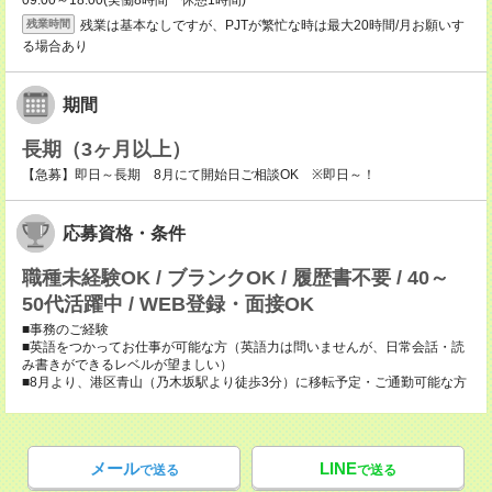
09:00～18:00(実働8時間 休憩1時間)
残業は基本なしですが、PJTが繁忙な時は最大20時間/月お願いす
残業時間
る場合あり
期間
長期（3ヶ月以上）
【急募】即日～長期 8月にて開始日ご相談OK ※即日～！
応募資格・条件
職種未経験OK / ブランクOK / 履歴書不要 / 40～
50代活躍中 / WEB登録・面接OK
■事務のご経験
■英語をつかってお仕事が可能な方（英語力は問いませんが、日常会話・読
み書きができるレベルが望ましい）
■8月より、港区青山（乃木坂駅より徒歩3分）に移転予定・ご通勤可能な方
メール
LINE
で送る
で送る