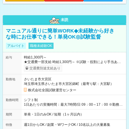
未読
マニュアル通りに簡単WORK◆未経験から好き
な時にお仕事できる！単発OK◎試験監督
アルバイト
職種未経験OK
時給1,300円～
給与
★交通費一部支給 時給1,300円～ ※試験・役割により手当あり
※勤務回数により昇給あり 【即給（前払い）オプションあ
交通費別途支給あり
り！】 希望される場合、勤務から1週間ほどで給与の一部を受け
取れます。 ※手数料418円がかかります。 【過去試験日の収入
さいたま市大宮区
勤務地
例】 ・河合塾模擬試験 8:30～17:30（休憩1時間） 時給1,300円
埼玉県埼玉県さいたま市大宮区錦町（最寄り駅：大宮駅）
×8時間＝日収10,400円＋交通費 ※当日の役割により時給＋100
円の場合あり ・国家試験 7:00～13:30（休憩なし） 時給1,300
株式会社全国試験運営センター
円（役割手当＋100円）×6時間＝日収8,400円＋交通費 【試用期
間】試用期間なし
シフト制
勤務時間
1日あたりの実働時間：最大7時間/日 09：00～17：00 ※勤務時
間は 試験により異なります。
単発・1日のみOK / 短期（1ヶ月以内）
期間
週1日からOK / 副業・WワークOK / 10名以上の大量募集
特徴