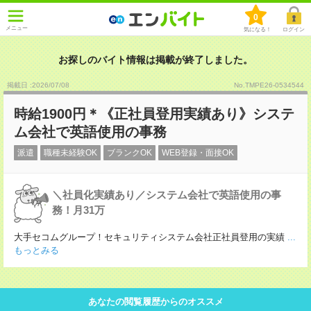
0
メニュー
気になる！
ログイン
お探しのバイト情報は掲載が終了しました。
掲載日 :2026
/
07
/
08
No.TMPE26-0534544
時給1900円＊《正社員登用実績あり》システ
ム会社で英語使用の事務
派遣
職種未経験OK
ブランクOK
WEB登録・面接OK
＼社員化実績あり／システム会社で英語使用の事
務！月31万
大手セコムグループ！セキュリティシステム会社正社員登用の実績
...
もっとみる
あなたの閲覧履歴からのオススメ