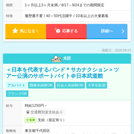
1ヶ月以上3ヶ月未満／8/17～9/24までの期間限定
期間
履歴書不要
/
40～50代活躍中
/
10名以上の大量募集
特徴
気になる！
応募する
詳細へ
掲載日：2026.08.03
未読
＜日本を代表するバンド＊サカナクション＞ツ
アー公演のサポートバイト＠日本武道館
アルバイト
職種未経験OK
社会人未経験OK
大学生歓迎
ブランクOK
時給1250円～
給与
交通費別途支給あり
支給（規定有り）
交通費
東京都千代田区
勤務地