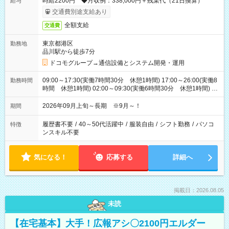
時給2200円 ◆月収例：338,000円＋残業代（21日換算）
給与
交通費別途支給あり
全額支給
交通費
東京都港区
勤務地
品川駅から徒歩7分
ドコモグループ→通信設備とシステム開発・運用
09:00～17:30(実働7時間30分 休憩1時間) 17:00～26:00(実働8
勤務時間
時間 休憩1時間) 02:00～09:30(実働6時間30分 休憩1時間) ※
日勤は就業時間1/夜勤は就業時間2.3を連続で行って頂きます
2026年09月上旬～長期 ※9月～！
期間
履歴書不要
/
40～50代活躍中
/
服装自由
/
シフト勤務
/
パソコ
特徴
ンスキル不要
気になる！
応募する
詳細へ
掲載日：2026.08.05
未読
【在宅基本】大手！広報アシ〇2100円エルダー