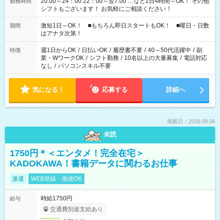
20:00～24：00 22：00～翌7:00 …など1日4時間～OK！ その他
勤務時間
シフトもございます！ お気軽にご相談ください！
激短1日～OK！ ■もちろん即日スタートもOK！ ■曜日・日数
期間
はアナタ次第！
週1日からOK
/
日払いOK
/
履歴書不要
/
40～50代活躍中
/
副
特徴
業・WワークOK
/
シフト勤務
/
10名以上の大量募集
/
電話対応
なし
/
パソコンスキル不要
気になる！
応募する
詳細へ
掲載日：2026.08.06
未読
1750円＊＜エンタメ！完全在宅＞
KADOKAWA！書籍データに関わるお仕事
派遣
WEB登録・面接OK
時給1750円
給与
交通費別途支給あり