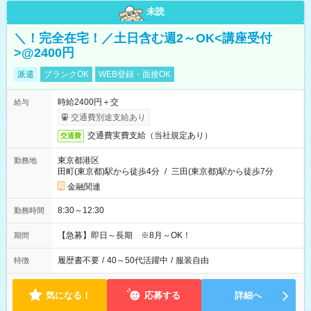
未読
＼！完全在宅！／土日含む週2～OK<講座受付
>@2400円
派遣
ブランクOK
WEB登録・面接OK
時給2400円＋交
給与
交通費別途支給あり
交通費実費支給（当社規定あり）
交通費
東京都港区
勤務地
田町(東京都)駅から徒歩4分
/
三田(東京都)駅から徒歩7分
金融関連
8:30～12:30
勤務時間
【急募】即日～長期 ※8月～OK！
期間
履歴書不要
/
40～50代活躍中
/
服装自由
特徴
気になる！
応募する
詳細へ