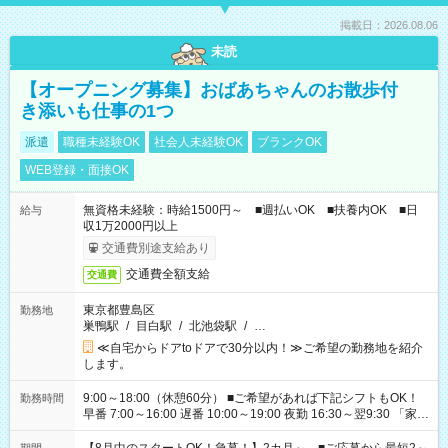
掲載日：2026.08.06
未読
【オープニング募集】おばあちゃんのお散歩付
き添いも仕事の1つ
派遣
職種未経験OK
社会人未経験OK
ブランクOK
WEB登録・面接OK
無資格未経験：時給1500円～ ■週払いOK ■扶養内OK ■日
給与
収1万2000円以上
交通費別途支給あり
交通費全額支給
交通費
東京都豊島区
勤務地
巣鴨駅
/
目白駅
/
北池袋駅
/
…
≪自宅からドアtoドアで30分以内！≫ご希望の勤務地を紹介
します。
9:00～18:00（休憩60分） ■ご希望があれば下記シフトもOK！
勤務時間
早番 7:00～16:00 遅番 10:00～19:00 夜勤 16:30～翌9:30 「家族
と休みを合わせたい」 「余裕を持って夕飯の準備がしたい」
「できれば残業はしたくない」 など、ご希望を教えてください