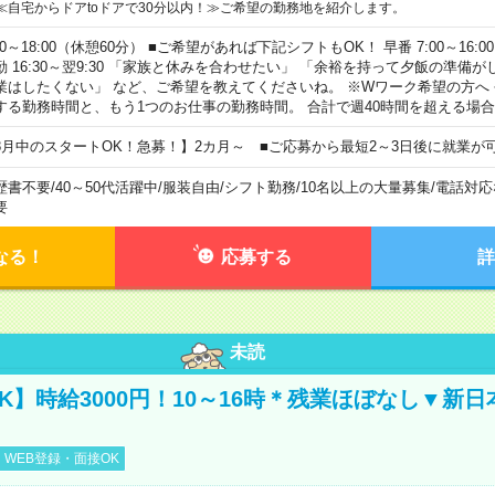
≪自宅からドアtoドアで30分以内！≫ご希望の勤務地を紹介します。
00～18:00（休憩60分） ■ご希望があれば下記シフトもOK！ 早番 7:00～16:00 遅
勤 16:30～翌9:30 「家族と休みを合わせたい」 「余裕を持って夕飯の準備
業はしたくない」 など、ご希望を教えてくださいね。 ※Wワーク希望の方へ
する勤務時間と、もう1つのお仕事の勤務時間。 合計で週40時間を超える場
8月中のスタートOK！急募！】2カ月～ ■ご応募から最短2～3日後に就業が
歴書不要
/
40～50代活躍中
/
服装自由
/
シフト勤務
/
10名以上の大量募集
/
電話対応
要
なる！
応募する
詳
未読
K】時給3000円！10～16時＊残業ほぼなし▼新
WEB登録・面接OK