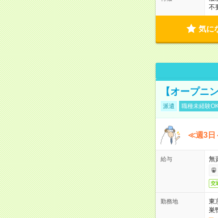
不
気に
【オープニン
派遣
職種未経験O
≪週3日
無
給与
交
東
勤務地
巣