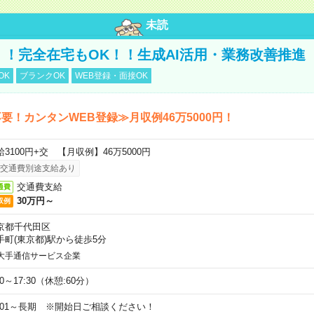
未読
円！！完全在宅もOK！！生成AI活用・業務改善推進
OK
ブランクOK
WEB登録・面接OK
要！カンタンWEB登録≫月収例46万5000円！
給3100円+交 【月収例】46万5000円
交通費別途支給あり
交通費支給
通費
30万円～
収例
京都千代田区
手町(東京都)駅から徒歩5分
大手通信サービス企業
00～17:30（休憩:60分）
9/01～長期 ※開始日ご相談ください！