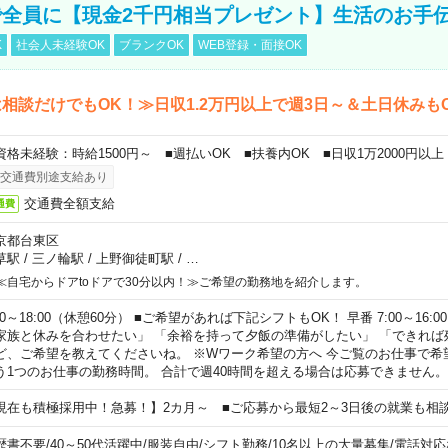
全員に【現金2千円相当プレゼント】生活のお手
K
社会人未経験OK
ブランクOK
WEB登録・面接OK
相談だけでもOK！≫日収1.2万円以上で週3日～＆土日休みも
資格未経験：時給1500円～ ■週払いOK ■扶養内OK ■日収1万2000円以上
交通費別途支給あり
交通費全額支給
通費
京都台東区
草駅
/
三ノ輪駅
/
上野御徒町駅
/
…
≪自宅からドアtoドアで30分以内！≫ご希望の勤務地を紹介します。
00～18:00（休憩60分） ■ご希望があれば下記シフトもOK！ 早番 7:00～16:00 遅
家族と休みを合わせたい」 「余裕を持って夕飯の準備がしたい」 「できれば
ど、ご希望を教えてくださいね。 ※Wワーク希望の方へ 今ご覧のお仕事で希
う1つのお仕事の勤務時間。 合計で週40時間を超える場合は応募できません。
現在も積極採用中！急募！】2カ月～ ■ご応募から最短2～3日後の就業も相
歴書不要
/
40～50代活躍中
/
服装自由
/
シフト勤務
/
10名以上の大量募集
/
電話対応