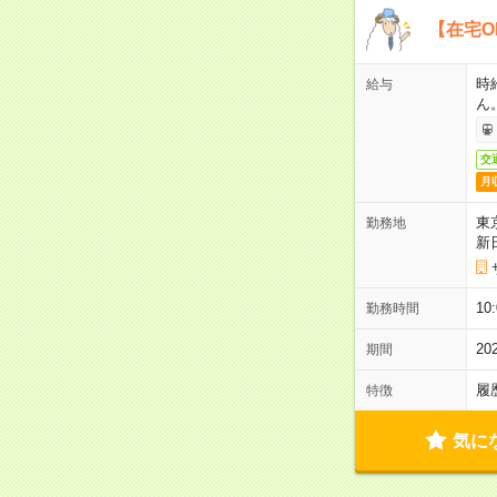
【在宅O
時
給与
ん
交
月
東
勤務地
新
1
勤務時間
2
期間
履
特徴
気に