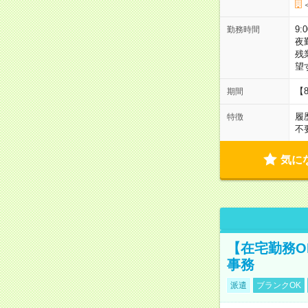
9:
勤務時間
夜
残
望
【
期間
履
特徴
不
気に
【在宅勤務O
事務
派遣
ブランクOK