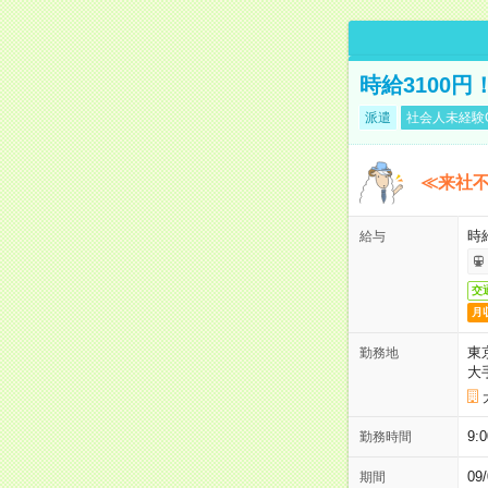
時給3100
派遣
社会人未経験
≪来社不
時
給与
交
月
東
勤務地
大
9:
勤務時間
0
期間