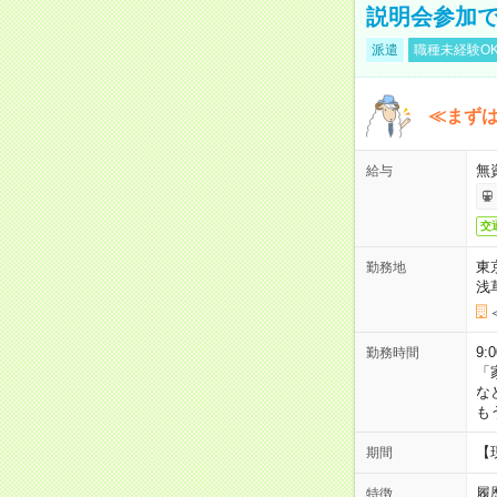
説明会参加で
派遣
職種未経験O
≪まずは
無
給与
交
東
勤務地
浅
9:
勤務時間
「
な
も
【
期間
履
特徴