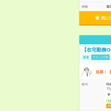
履
特徴
気に
【在宅勤務O
派遣
ブランクOK
急募！【
時
給与
で
交
月