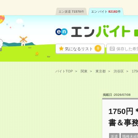
エン派遣
71570
件
エン バイト
82182
件
0
気になるリスト
保存した希
バイトTOP
関東
東京都
渋谷区
17
掲載日 :
2026
/
07
/
08
1750
書＆事
派遣
職種未経