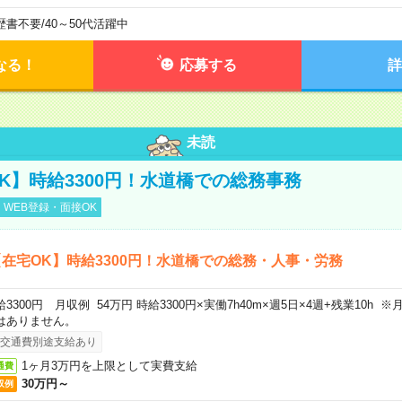
歴書不要
/
40～50代活躍中
なる！
応募する
詳
未読
K】時給3300円！水道橋での総務事務
WEB登録・面接OK
在宅OK】時給3300円！水道橋での総務・人事・労務
給3300円 月収例 54万円 時給3300円×実働7h40m×週5日×4週+残業10h
はありません。
交通費別途支給あり
1ヶ月3万円を上限として実費支給
通費
30万円～
収例