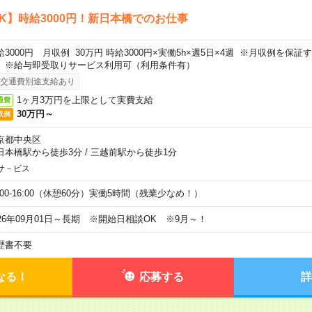
K】時給3000円！新日本橋でのお仕事
給3000円 月収例 30万円 時給3000円×実働5h×週5日×4週 ※月収例を保
。※給与即受取りサービス利用可（利用条件有）
交通費別途支給あり
1ヶ月3万円を上限として実費支給
通費
30万円～
収例
京都中央区
日本橋駅から徒歩3分
/
三越前駅から徒歩1分
サ－ビス
0:00-16:00（休憩60分）実働5時間（残業少なめ！）
026年09月01日～長期 ※開始日相談OK ※9月～！
歴書不要
なる！
応募する
詳