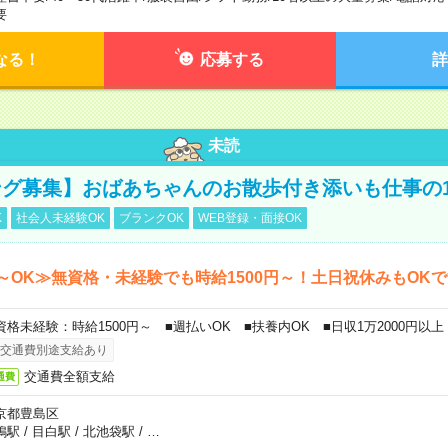
要
なる！
応募する
詳
未読
グ募集】おばあちゃんのお散歩付き添いも仕事の
K
社会人未経験OK
ブランクOK
WEB登録・面接OK
～OK≫無資格・未経験でも時給1500円～！土日祝休みもOK
資格未経験：時給1500円～ ■週払いOK ■扶養内OK ■日収1万2000円以上
交通費別途支給あり
交通費全額支給
通費
京都豊島区
鴨駅
/
目白駅
/
北池袋駅
/
…