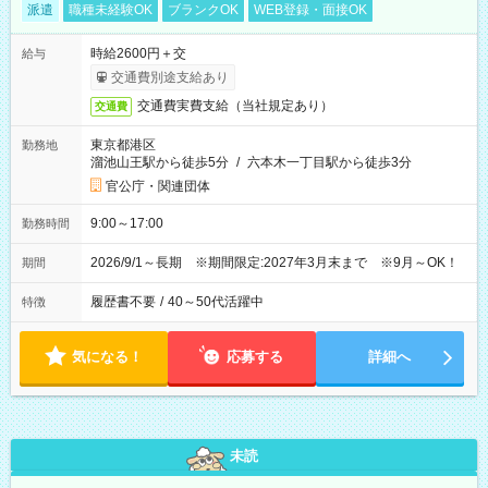
派遣
職種未経験OK
ブランクOK
WEB登録・面接OK
時給2600円＋交
給与
交通費別途支給あり
交通費実費支給（当社規定あり）
交通費
東京都港区
勤務地
溜池山王駅から徒歩5分
/
六本木一丁目駅から徒歩3分
官公庁・関連団体
9:00～17:00
勤務時間
2026/9/1～長期 ※期間限定:2027年3月末まで ※9月～OK！
期間
履歴書不要
/
40～50代活躍中
特徴
気になる！
応募する
詳細へ
未読