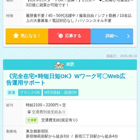
【8月中のスタートOK！急募！】2カ月～ ■ご応募から最短2～
期間
ね。 ※Wワーク希望の方へ 今ご覧のお仕事で希望する勤務時間
3日後に就業が可能です！
と、もう1つのお仕事の勤務時間。 合計で週40時間を超える場
合は応募できません。
履歴書不要
/
40～50代活躍中
/
服装自由
/
シフト勤務
/
10名以
特徴
上の大量募集
/
電話対応なし
/
パソコンスキル不要
気になる！
応募する
詳細へ
掲載日：2026.08.10
未読
《完全在宅×時短日短OK》Wワーク可〇Web広
告運用サポート
派遣
ブランクOK
WEB登録・面接OK
時給2100～2200円＋交
給与
交通費別途支給あり
交通費支給(規定有り)
交通費
東京都新宿区
勤務地
新宿御苑前駅から徒歩3分
/
新宿三丁目駅から徒歩4分