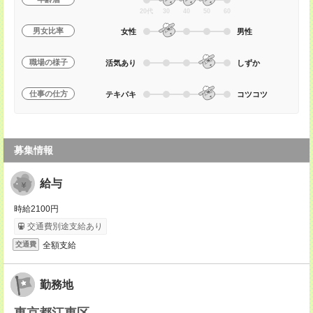
20代
30
40
50
60
男女比率
女性
男性
職場の様子
活気あり
しずか
仕事の仕方
テキパキ
コツコツ
募集情報
給与
時給2100円
交通費別途支給あり
全額支給
交通費
勤務地