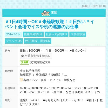
掲載日：2026.08.10
未読
＃1日4時間～OK＃未経験歓迎！＃日払い＊イ
ベント会場でイスや机の運搬のお仕事
アルバイト
職種未経験OK
社会人未経験OK
大学生歓迎
ブランクOK
WEB登録・面接OK
日給：10000円～ 半日：5000円～ ■日払いOK！
給与
交通費別途支給あり
交通費規定支給
交通費
東京都千代田区
勤務地
秋葉原駅
/
神保町駅
/
麹町駅
/
…
各種イベント会場・オフィス・学校など
09:00～18:00 09:00～13:00 20:00～24：00 22：00～31:00
勤務時間
20:00～24：00 22：00～翌7:00 …など1日4時間～OK！ その他
シフトもございます！ お気軽にご相談ください！
激短1日～OK！ ■もちろん即日スタートもOK！ ■曜日・日数
期間
はアナタ次第！