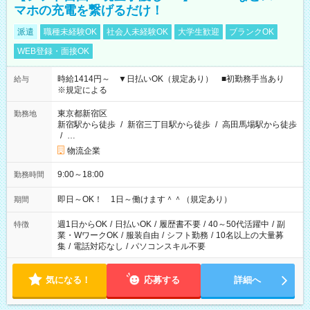
マホの充電を繋げるだけ！
派遣
職種未経験OK
社会人未経験OK
大学生歓迎
ブランクOK
WEB登録・面接OK
時給1414円～ ▼日払いOK（規定あり） ■初勤務手当あり
給与
※規定による
東京都新宿区
勤務地
新宿駅から徒歩
/
新宿三丁目駅から徒歩
/
高田馬場駅から徒歩
/
…
物流企業
9:00～18:00
勤務時間
即日～OK！ 1日～働けます＾＾（規定あり）
期間
週1日からOK
/
日払いOK
/
履歴書不要
/
40～50代活躍中
/
副
特徴
業・WワークOK
/
服装自由
/
シフト勤務
/
10名以上の大量募
集
/
電話対応なし
/
パソコンスキル不要
気になる！
応募する
詳細へ