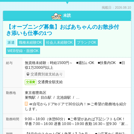
掲載日：2026.08.10
未読
【オープニング募集】おばあちゃんのお散歩付
き添いも仕事の1つ
派遣
職種未経験OK
社会人未経験OK
ブランクOK
WEB登録・面接OK
無資格未経験：時給1500円～ ■週払いOK ■扶養内OK ■日
給与
収1万2000円以上
交通費別途支給あり
交通費全額支給
交通費
東京都豊島区
勤務地
巣鴨駅
/
目白駅
/
北池袋駅
/
…
≪自宅からドアtoドアで30分以内！≫ご希望の勤務地を紹介
します。
9:00～18:00（休憩60分） ■ご希望があれば下記シフトもOK！
勤務時間
早番 7:00～16:00 遅番 10:00～19:00 夜勤 16:30～翌9:30 「家族
と休みを合わせたい」 「余裕を持って夕飯の準備がしたい」
「できれば残業はしたくない」 など、ご希望を教えてください