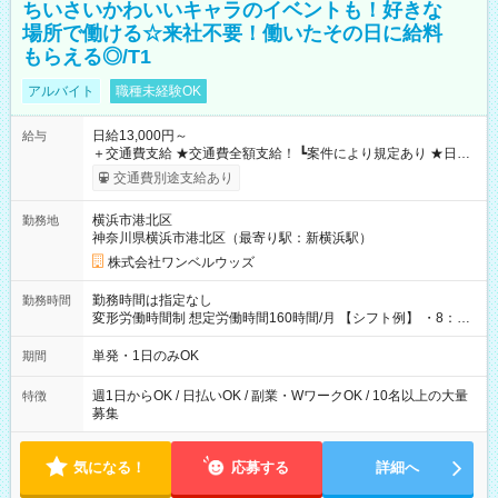
ちいさいかわいいキャラのイベントも！好きな
場所で働ける☆来社不要！働いたその日に給料
もらえる◎/T1
アルバイト
職種未経験OK
日給13,000円～
給与
＋交通費支給 ★交通費全額支給！ ┗案件により規定あり ★日払
いOK！（規定あり） ┗働いたその日に現金GET♪ お仕事後はコ
交通費別途支給あり
ンビニATMから 日払い分を引き落とせます！ 【試用期間】試
用期間なし
横浜市港北区
勤務地
神奈川県横浜市港北区（最寄り駅：新横浜駅）
株式会社ワンベルウッズ
勤務時間は指定なし
勤務時間
変形労働時間制 想定労働時間160時間/月 【シフト例】 ・8：00
～21：00
単発・1日のみOK
期間
週1日からOK / 日払いOK / 副業・WワークOK / 10名以上の大量
特徴
募集
気になる！
応募する
詳細へ