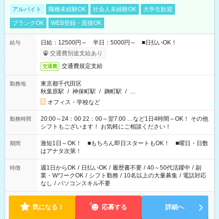
アルバイト
職種未経験OK
社会人未経験OK
大学生歓迎
ブランクOK
WEB登録・面接OK
日給：12500円～ 半日：5000円～ ■日払いOK！
給与
交通費別途支給あり
交通費規定支給
交通費
東京都千代田区
勤務地
秋葉原駅
/
神保町駅
/
麹町駅
/
…
オフィス・学校など
20:00～24：00 22：00～翌7:00 …など1日4時間～OK！ その他
勤務時間
シフトもございます！ お気軽にご相談ください！
激短1日～OK！ ■もちろん即日スタートもOK！ ■曜日・日数
期間
はアナタ次第！
週1日からOK
/
日払いOK
/
履歴書不要
/
40～50代活躍中
/
副
特徴
業・WワークOK
/
シフト勤務
/
10名以上の大量募集
/
電話対応
なし
/
パソコンスキル不要
気になる！
応募する
詳細へ