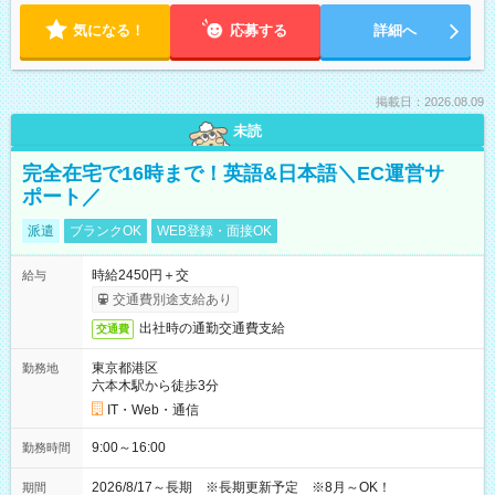
気になる！
応募する
詳細へ
掲載日：2026.08.09
未読
完全在宅で16時まで！英語&日本語＼EC運営サ
ポート／
派遣
ブランクOK
WEB登録・面接OK
時給2450円＋交
給与
交通費別途支給あり
出社時の通勤交通費支給
交通費
東京都港区
勤務地
六本木駅から徒歩3分
IT・Web・通信
9:00～16:00
勤務時間
2026/8/17～長期 ※長期更新予定 ※8月～OK！
期間