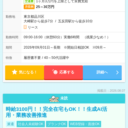
1ヶ月3万円を上限として実費支給
交通費
25～30万円
月収例
東京都品川区
勤務地
大崎駅から徒歩7分
/
五反田駅から徒歩10分
リース
09:00-16:00（休憩60分）実働6時間 （残業少なめ！）
勤務時間
2026年09月01日～長期 ※開始日相談OK ※09月～
期間
履歴書不要
/
40～50代活躍中
特徴
気になる！
応募する
詳細へ
掲載日：2026.08.07
未読
時給3100円！！完全在宅もOK！！生成AI活
用・業務改善推進
派遣
社会人未経験OK
ブランクOK
WEB登録・面接OK