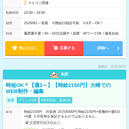
マスコミ関連
10:00～19:00
勤務時間
2026/9/1～長期 ※開始日相談可能 ※9月～OK！
期間
履歴書不要
/
40～50代活躍中
/
副業・WワークOK
/
服装自由
特徴
気になる！
応募する
詳細へ
掲載日：2026.08.07
未読
時短OK＊【週3～】【時給2150円】大崎での
WEB制作・編集
派遣
ブランクOK
WEB登録・面接OK
時給2150円 月収例 25万8000円 時給2150円×実働6h×週5日
給与
×4週 ※月収例を保証するものではありません。
交通費別途支給あり