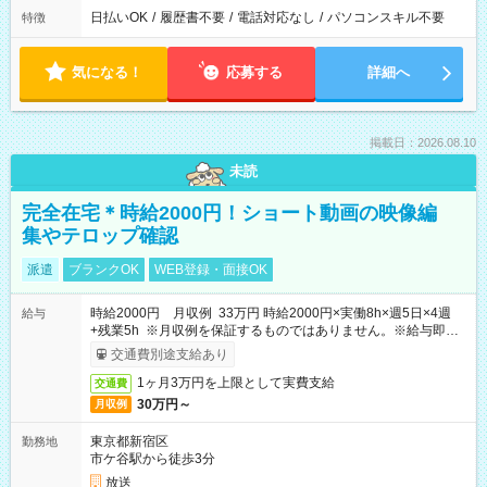
日払いOK
/
履歴書不要
/
電話対応なし
/
パソコンスキル不要
特徴
気になる！
応募する
詳細へ
掲載日：2026.08.10
未読
完全在宅＊時給2000円！ショート動画の映像編
集やテロップ確認
派遣
ブランクOK
WEB登録・面接OK
時給2000円 月収例 33万円 時給2000円×実働8h×週5日×4週
給与
+残業5h ※月収例を保証するものではありません。※給与即受
取りサービス利用可（利用条件有）
交通費別途支給あり
1ヶ月3万円を上限として実費支給
交通費
30万円～
月収例
東京都新宿区
勤務地
市ケ谷駅から徒歩3分
放送