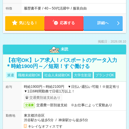
履歴書不要
/
40～50代活躍中
/
服装自由
特徴
気になる！
応募する
詳細へ
掲載日：2026.08.10
未読
【在宅OK】レア求人！パスポートのデータ入力
＊時給1900円～／短期！すぐ働ける
派遣
職種未経験OK
社会人未経験OK
大学生歓迎
ブランクOK
時給1900円～時給2100円 ▼日払い週払い可能！※規定有り
給与
▼1日6時間勤務で日収1万以上！
交通費別途支給あり
交通費一部別途支給 ※お仕事によって変動あり
交通費
東京都渋谷区
勤務地
渋谷駅から徒歩5分
/
神泉駅から徒歩5分
キレイなオフィスです