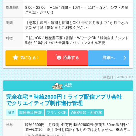
8:00～22:00 ▼1日4時間～ 10時～・11時～など、シフト希望
勤務時間
ご相談ください！
【急募】即日～短期も長期もOK！最短翌月末まで 1か月ごとの
期間
更新が可能！開始日もご相談ください！
日払いOK
/
履歴書不要
/
副業・WワークOK
/
服装自由
/
シフト
特徴
勤務
/
10名以上の大量募集
/
パソコンスキル不要
気になる！
応募する
詳細へ
掲載日：2026.08.07
未読
完全在宅＊時給2600円！ライブ配信アプリ会社
でクリエイティブ制作進行管理
派遣
職種未経験OK
ブランクOK
WEB登録・面接OK
時給2600円 月収例 41万円 時給2600円×実働7h30m×週5日×4
給与
週+残業10h ※月収例を保証するものではありません。※給与即
受取りサービス利用可（利用条件有）