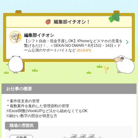
編集部イチオシ
【シフト自由・現金手渡しOK】iPhoneなどスマホの充電を
繋げるだけ！、＜SEKAI NO OWARI＊8月15日・16日＞ド
ーム公演のサポートバイトなど
(8/10UP!)
お仕事の概要
＊案件収支表の管理
＊複数案件を集約した管理資料の管理
※Excel関数(VlookUPなど)1から組めなくてもOK
※細かい数字の照合が得意な方
職場の雰囲気
年齢層