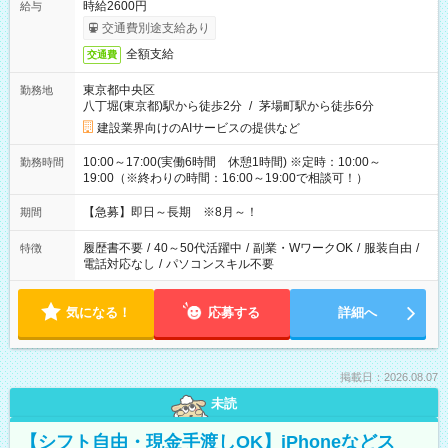
時給2600円
給与
交通費別途支給あり
全額支給
交通費
東京都中央区
勤務地
八丁堀(東京都)駅から徒歩2分
/
茅場町駅から徒歩6分
建設業界向けのAIサービスの提供など
10:00～17:00(実働6時間 休憩1時間) ※定時：10:00～
勤務時間
19:00（※終わりの時間：16:00～19:00で相談可！）
【急募】即日～長期 ※8月～！
期間
履歴書不要
/
40～50代活躍中
/
副業・WワークOK
/
服装自由
/
特徴
電話対応なし
/
パソコンスキル不要
気になる！
応募する
詳細へ
掲載日：2026.08.07
未読
【シフト自由・現金手渡しOK】iPhoneなどス