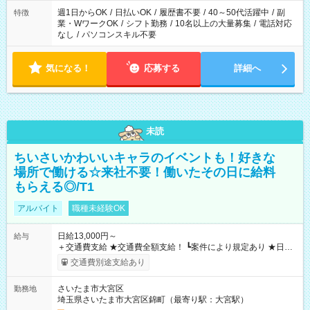
週1日からOK
/
日払いOK
/
履歴書不要
/
40～50代活躍中
/
副
特徴
業・WワークOK
/
シフト勤務
/
10名以上の大量募集
/
電話対応
なし
/
パソコンスキル不要
気になる！
応募する
詳細へ
未読
ちいさいかわいいキャラのイベントも！好きな
場所で働ける☆来社不要！働いたその日に給料
もらえる◎/T1
アルバイト
職種未経験OK
日給13,000円～
給与
＋交通費支給 ★交通費全額支給！ ┗案件により規定あり ★日払
いOK！（規定あり） ┗働いたその日に現金GET♪ お仕事後はコ
交通費別途支給あり
ンビニATMから 日払い分を引き落とせます！ 【試用期間】試
用期間なし
さいたま市大宮区
勤務地
埼玉県さいたま市大宮区錦町（最寄り駅：大宮駅）