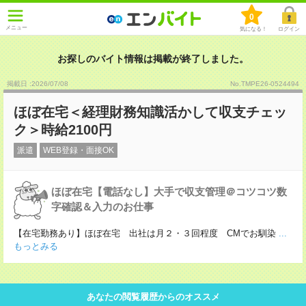
0
メニュー
気になる！
ログイン
お探しのバイト情報は掲載が終了しました。
掲載日 :2026
/
07
/
08
No.TMPE26-0524494
ほぼ在宅＜経理財務知識活かして収支チェッ
ク＞時給2100円
派遣
WEB登録・面接OK
ほぼ在宅【電話なし】大手で収支管理＠コツコツ数
字確認＆入力のお仕事
【在宅勤務あり】ほぼ在宅 出社は月２・３回程度 CMでお馴染
...
もっとみる
あなたの閲覧履歴からのオススメ