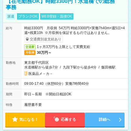
【在宅勤務OK】時給3300円！水道橋での総務
事務
派遣
ブランクOK
WEB登録・面接OK
時給3300円 月収例 54万円 時給3300円×実働7h40m×週5日×4
給与
週+残業10h ※月収例を保証するものではありません。
交通費別途支給あり
1ヶ月3万円を上限として実費支給
交通費
30万円～
月収例
東京都千代田区
勤務地
水道橋駅から徒歩7分
/
九段下駅から徒歩4分
/
飯田橋駅
医薬品メ－カ－
09:00-17:40（休憩60分）実働7時間40分
勤務時間
即日～長期 ※開始日相談OK
期間
履歴書不要
特徴
気になる！
応募する
詳細へ