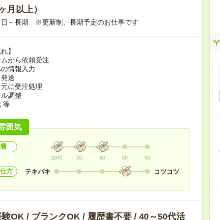
ヶ月以上）
即日～長期 ※更新制、長期予定のお仕事です
流れ】
テムから依頼受注
への情報入力
・発送
を元に受注処理
ール調整
 等
雰囲気
層
20代
30
40
50
60
仕方
テキパキ
コツコツ
OK / ブランクOK / 履歴書不要 / 40～50代活