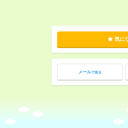
気に
メール
で送る