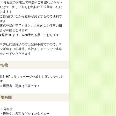
30分程度のお電話で職歴やご希望などを伺う
だけで、忙しい方もお気軽に正式登録いただ
けます！
ご自宅にいながら登録が完了するので便利で
すよ
正式登録が完了すると、具体的なお仕事の紹
介が可能となります
●弊社HPより、Web予約も承っております
※弊社に登録済の方は登録不要ですので、エ
ン派遣より応募後、当社よりメールでご連絡
をさせていただきます
持ち物
弊社HPよりマイページ作成をお願いいたしま
す
※履歴書、写真は不要です！
所要時間
30分程度
・経験やご希望などをインタビュー