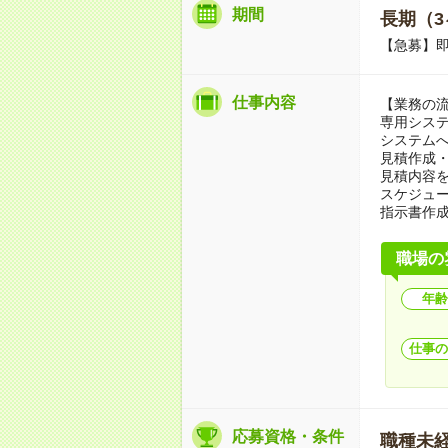
期間
長期（3
【急募】
仕事内容
【業務の
専用シス
システム
見積作成
見積内容
スケジュ
指示書作成
職場の
年齢
仕事の
応募資格・条件
職種未経験