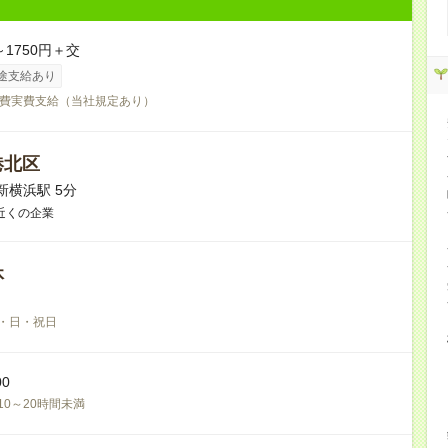
～1750円＋交
途支給あり
費実費支給（当社規定あり）
港北区
新横浜駅 5分
近くの企業
休
・日・祝日
00
10～20時間未満