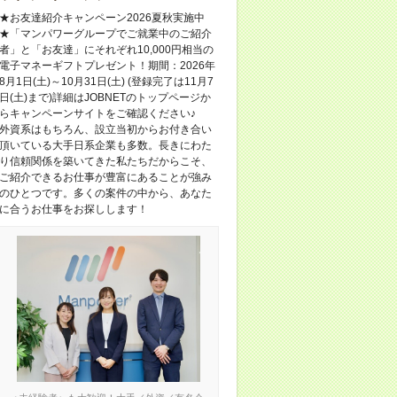
★お友達紹介キャンペーン2026夏秋実施中
★「マンパワーグループでご就業中のご紹介
者」と「お友達」にそれぞれ10,000円相当の
電子マネーギフトプレゼント！期間：2026年
8月1日(土)～10月31日(土) (登録完了は11月7
日(土)まで)詳細はJOBNETのトップページか
らキャンペーンサイトをご確認ください♪
外資系はもちろん、設立当初からお付き合い
頂いている大手日系企業も多数。長きにわた
り信頼関係を築いてきた私たちだからこそ、
ご紹介できるお仕事が豊富にあることが強み
のひとつです。多くの案件の中から、あなた
に合うお仕事をお探しします！