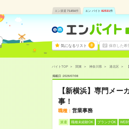
エン派遣
71454
件
エン バイト
82531
件
0
気になるリスト
保存した希
バイトTOP
関東
神奈川県
港北区
掲載日 :
2026
/
07
/
08
【新横浜】専門メー
事！
営業事務
職種：
派遣
職種未経験OK
ブランクOK
WEB