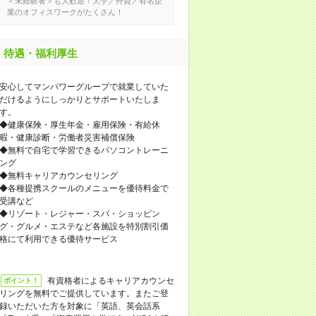
＜未経験者＞も大歓迎！大手／外資／有名企
業のオフィスワークがたくさん！
待遇・福利厚生
安心してマンパワーグループで就業していた
だけるようにしっかりとサポートいたしま
す。
◆健康保険・厚生年金・雇用保険・有給休
暇・健康診断・労働者災害補償保険
◆無料で自宅で学習できるパソコントレーニ
ング
◆無料キャリアカウンセリング
◆各種提携スクールのメニューを優待料金で
受講など
◆リゾート・レジャー・スパ・ショッピン
グ・グルメ・エステなど各施設を特別割引価
格にて利用できる優待サービス
有資格者によるキャリアカウンセ
ポイント！
リングを無料でご提供しています。またご登
録いただいた方を対象に「英語、英会話系