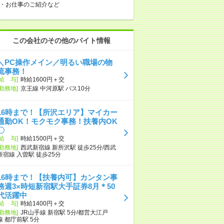
・お仕事のご紹介など
この会社のその他のバイト情報
＼PC操作メイン／明るい職場の物
流事務！
[給 与]
時給1600円＋交
[勤務地]
京王線 中河原駅 バス10分
16時まで！【所沢エリア】マイカー
通勤OK！モクモク事務！扶養内OK
〇
[給 与]
時給1500円＋交
[勤務地]
西武新宿線 新所沢駅 徒歩25分/西武
新宿線 入曽駅 徒歩25分
16時まで！【扶養内可】カンタン事
務週3×時短新宿駅大手証券8月＊50
代活躍中
[給 与]
時給1400円＋交
[勤務地]
JR山手線 新宿駅 5分/都営大江戸
線 都庁前駅 5分