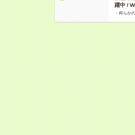
躍中 /
・何らか