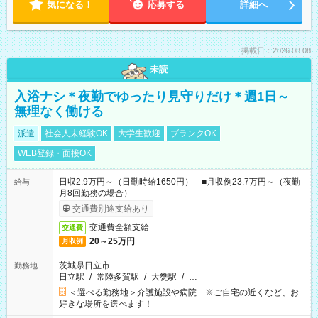
気になる！
応募する
詳細へ
掲載日：2026.08.08
未読
入浴ナシ＊夜勤でゆったり見守りだけ＊週1日～
無理なく働ける
派遣
社会人未経験OK
大学生歓迎
ブランクOK
WEB登録・面接OK
日収2.9万円～（日勤時給1650円） ■月収例23.7万円～（夜勤
給与
月8回勤務の場合）
交通費別途支給あり
交通費全額支給
交通費
20～25万円
月収例
茨城県日立市
勤務地
日立駅
/
常陸多賀駅
/
大甕駅
/
…
＜選べる勤務地＞介護施設や病院 ※ご自宅の近くなど、お
好きな場所を選べます！