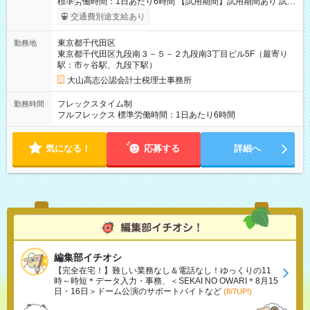
標準労働時間：1日あたり6時間 【試用期間】試用期間あり 試用
期間の長さ：3ヶ月 雇用形態、給与は本採用時と同じです。
交通費別途支給あり
東京都千代田区
勤務地
東京都千代田区九段南３－５－２九段南3丁目ビル5F（最寄り
駅：市ヶ谷駅、九段下駅）
大山高志公認会計士税理士事務所
フレックスタイム制
勤務時間
フルフレックス 標準労働時間：1日あたり6時間
気になる！
応募する
詳細へ
編集部イチオシ
【完全在宅！】難しい業務なし＆電話なし！ゆっくりの11
時～時短＊データ入力・事務、＜SEKAI NO OWARI＊8月15
日・16日＞ドーム公演のサポートバイトなど
(8/7UP!)