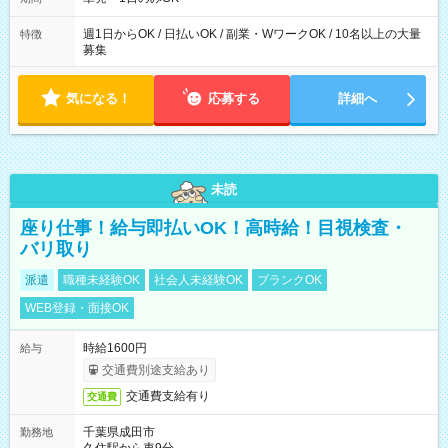
週1日からOK / 日払いOK / 副業・WワークOK / 10名以上の大量
特徴
募集
気になる！
応募する
詳細へ
未読
座り仕事！給与即払いOK！高時給！目視検査・
バリ取り
派遣
職種未経験OK
社会人未経験OK
ブランクOK
WEB登録・面接OK
時給1600円
給与
交通費別途支給あり
交通費支給有り
交通費
千葉県成田市
勤務地