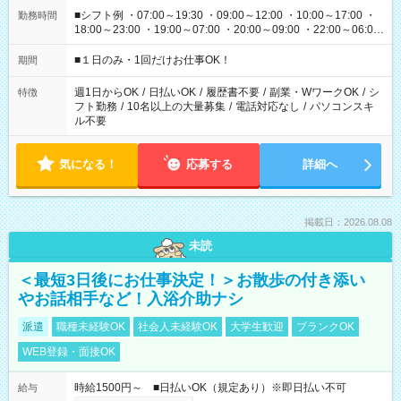
■シフト例 ・07:00～19:30 ・09:00～12:00 ・10:00～17:00 ・
勤務時間
18:00～23:00 ・19:00～07:00 ・20:00～09:00 ・22:00～06:00
etc ★最短で3時間で5,120円のお仕事から 15時間で2万円近く稼
げるお仕事も！ ご希望のお時間に合わせてご紹介！ ※シフトは
■１日のみ・1回だけお仕事OK！
期間
現場によって異なります。 ※勿論、休憩時間はあるのでご安心
ください！
週1日からOK
/
日払いOK
/
履歴書不要
/
副業・WワークOK
/
シ
特徴
フト勤務
/
10名以上の大量募集
/
電話対応なし
/
パソコンスキ
ル不要
気になる！
応募する
詳細へ
掲載日：2026.08.08
未読
＜最短3日後にお仕事決定！＞お散歩の付き添い
やお話相手など！入浴介助ナシ
派遣
職種未経験OK
社会人未経験OK
大学生歓迎
ブランクOK
WEB登録・面接OK
時給1500円～ ■日払いOK（規定あり）※即日払い不可
給与