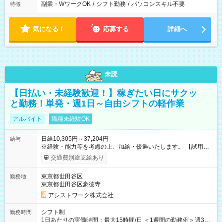
副業・WワークOK
/
シフト勤務
/
パソコンスキル不要
特徴
気になる！
応募する
詳細へ
未読
【日払い・未経験歓迎！】稼ぎたい日にサクッ
と勤務！単発・週1日～自由シフトの軽作業
アルバイト
職種未経験OK
日給10,305円～37,204円
給与
※経験・能力等を考慮の上、加給・優遇いたします。 【試用期
間】試用期間なし
交通費別途支給あり
東京都世田谷区
勤務地
東京都世田谷区豪徳寺
アシストワーク株式会社
シフト制
勤務時間
1日あたりの実働時間：最大15時間/日 ＜1週間の勤務例＞週3回