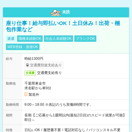
未読
座り仕事！給与即払いOK！土日休み！出荷・梱
包作業など
派遣
職種未経験OK
社会人未経験OK
ブランクOK
WEB登録・面接OK
時給1300円
給与
交通費別途支給あり
交通費支給有り
交通費
千葉県東金市
勤務地
求名駅から車9分
製造外
9:00～18:00 ※表記のうち実働8時間です。
勤務時間
長期【ご応募から1週間以内(最短2日目)のスピード就業が可能】
期間
即日～
日払いOK
/
履歴書不要
/
電話対応なし
/
パソコンスキル不要
特徴