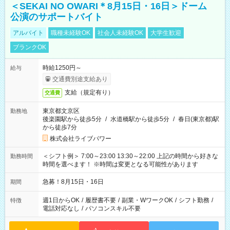
＜SEKAI NO OWARI＊8月15日・16日＞ドーム
公演のサポートバイト
アルバイト
職種未経験OK
社会人未経験OK
大学生歓迎
ブランクOK
時給1250円～
給与
交通費別途支給あり
支給（規定有り）
交通費
東京都文京区
勤務地
後楽園駅から徒歩5分
/
水道橋駅から徒歩5分
/
春日(東京都)駅
から徒歩7分
株式会社ライブパワー
＜シフト例＞ 7:00～23:00 13:30～22:00 上記の時間から好きな
勤務時間
時間を選べます！ ※時間は変更となる可能性があります
急募！8月15日・16日
期間
週1日からOK
/
履歴書不要
/
副業・WワークOK
/
シフト勤務
/
特徴
電話対応なし
/
パソコンスキル不要