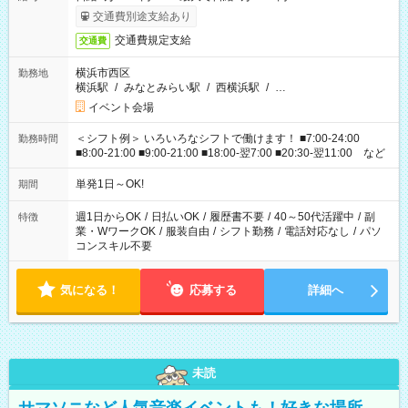
交通費別途支給あり
交通費規定支給
交通費
横浜市西区
勤務地
横浜駅
/
みなとみらい駅
/
西横浜駅
/
…
イベント会場
＜シフト例＞ いろいろなシフトで働けます！ ■7:00-24:00
勤務時間
■8:00-21:00 ■9:00-21:00 ■18:00-翌7:00 ■20:30-翌11:00 など
単発1日～OK!
期間
週1日からOK
/
日払いOK
/
履歴書不要
/
40～50代活躍中
/
副
特徴
業・WワークOK
/
服装自由
/
シフト勤務
/
電話対応なし
/
パソ
コンスキル不要
気になる！
応募する
詳細へ
未読