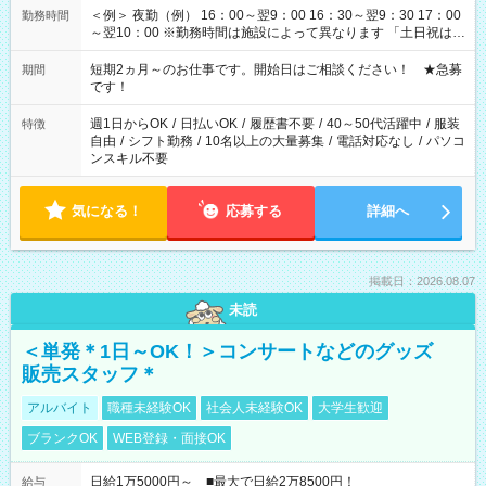
＜例＞ 夜勤（例） 16：00～翌9：00 16：30～翌9：30 17：00
勤務時間
～翌10：00 ※勤務時間は施設によって異なります 「土日祝は休
みたい」 「しっかり稼ぎたい」 「もう少し遅い時間から始めた
い」など ご希望にあったお仕事をご案内いたします。 ※未経験
短期2ヵ月～のお仕事です。開始日はご相談ください！ ★急募
期間
の方の場合は1～2ヶ月間は日中での仕事を経験いただき、 お
です！
仕事に慣れてからの夜勤になります。 ★家庭の都合でお休みが
必要な場合も遠慮なくご相談ください。
週1日からOK
/
日払いOK
/
履歴書不要
/
40～50代活躍中
/
服装
特徴
自由
/
シフト勤務
/
10名以上の大量募集
/
電話対応なし
/
パソコ
ンスキル不要
気になる！
応募する
詳細へ
掲載日：2026.08.07
未読
＜単発＊1日～OK！＞コンサートなどのグッズ
販売スタッフ＊
アルバイト
職種未経験OK
社会人未経験OK
大学生歓迎
ブランクOK
WEB登録・面接OK
日給1万5000円～ ■最大で日給2万8500円！
給与