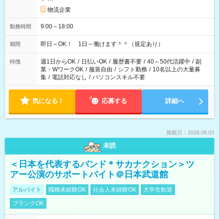
物流企業
9:00～18:00
勤務時間
即日～OK！ 1日～働けます＾＾（規定あり）
期間
週1日からOK
/
日払いOK
/
履歴書不要
/
40～50代活躍中
/
副
特徴
業・WワークOK
/
服装自由
/
シフト勤務
/
10名以上の大量募
集
/
電話対応なし
/
パソコンスキル不要
気になる！
応募する
詳細へ
掲載日：2026.08.03
未読
＜日本を代表するバンド＊サカナクション＞ツ
アー公演のサポートバイト＠日本武道館
アルバイト
職種未経験OK
社会人未経験OK
大学生歓迎
ブランクOK