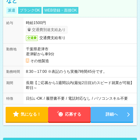
など
派遣
ブランクOK
WEB登録・面接OK
時給1500円
給与
交通費別途支給あり
交通費支給有り
交通費
千葉県君津市
勤務地
君津駅から車9分
その他製造
8:30～17:00 ※表記のうち実働7時間45分です。
勤務時間
長期【ご応募から1週間以内(最短2日目)のスピード就業が可能】
期間
即日～
日払いOK
/
履歴書不要
/
電話対応なし
/
パソコンスキル不要
特徴
気になる！
応募する
詳細へ