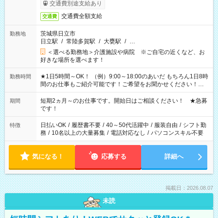
交通費別途支給あり
交通費全額支給
交通費
茨城県日立市
勤務地
日立駅
/
常陸多賀駅
/
大甕駅
/
…
＜選べる勤務地＞介護施設や病院 ※ご自宅の近くなど、お
好きな場所を選べます！
★1日5時間～OK！ （例）9:00～18:00のあいだ もちろん1日8時
勤務時間
間のお仕事もご紹介可能です！ご希望をお聞かせください！★
家庭の都合でお休みが必要な場合も遠慮なくご相談ください。
※週最低15時間以上の勤務が必要です
短期2ヵ月～のお仕事です。開始日はご相談ください！ ★急募
期間
です！
日払いOK
/
履歴書不要
/
40～50代活躍中
/
服装自由
/
シフト勤
特徴
務
/
10名以上の大量募集
/
電話対応なし
/
パソコンスキル不要
気になる！
応募する
詳細へ
掲載日：2026.08.07
未読