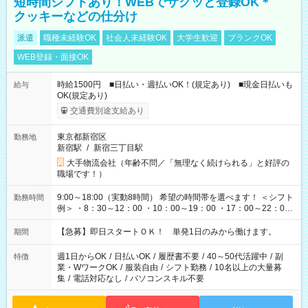
短時間シフトあり！WEBでサクッと登録OK＊
クッキーなどの仕分け
派遣
職種未経験OK
社会人未経験OK
大学生歓迎
ブランクOK
WEB登録・面接OK
時給1500円 ■日払い・週払いOK！(規定あり) ■現金日払いも
給与
OK(規定あり)
交通費別途支給あり
東京都新宿区
勤務地
新宿駅
/
新宿三丁目駅
大手物流会社（年齢不問／「無理なく続けられる」と好評の
職場です！）
9:00～18:00（実動8時間） 希望の時間帯を選べます！ ＜シフト
勤務時間
例＞ ・8：30～12：00 ・10：00～19：00 ・17：00～22：00
・13：00～22：00 ・22：00～翌6：00 など
【急募】即日スタートＯＫ！ 単発1日のみから働けます。
期間
週1日からOK
/
日払いOK
/
履歴書不要
/
40～50代活躍中
/
副
特徴
業・WワークOK
/
服装自由
/
シフト勤務
/
10名以上の大量募
集
/
電話対応なし
/
パソコンスキル不要