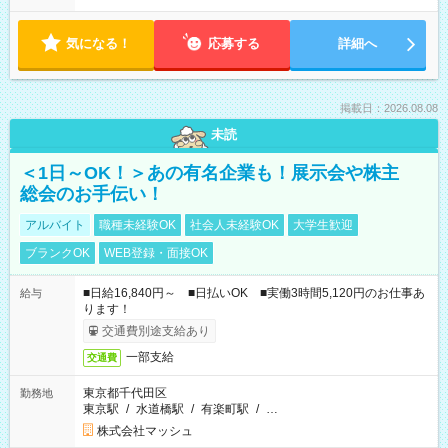
気になる！
応募する
詳細へ
掲載日：2026.08.08
未読
＜1日～OK！＞あの有名企業も！展示会や株主
総会のお手伝い！
アルバイト
職種未経験OK
社会人未経験OK
大学生歓迎
ブランクOK
WEB登録・面接OK
■日給16,840円～ ■日払いOK ■実働3時間5,120円のお仕事あ
給与
ります！
交通費別途支給あり
一部支給
交通費
東京都千代田区
勤務地
東京駅
/
水道橋駅
/
有楽町駅
/
…
株式会社マッシュ