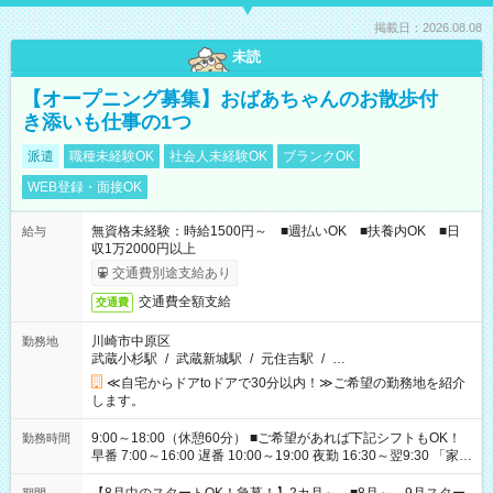
掲載日：2026.08.08
未読
【オープニング募集】おばあちゃんのお散歩付
き添いも仕事の1つ
派遣
職種未経験OK
社会人未経験OK
ブランクOK
WEB登録・面接OK
無資格未経験：時給1500円～ ■週払いOK ■扶養内OK ■日
給与
収1万2000円以上
交通費別途支給あり
交通費全額支給
交通費
川崎市中原区
勤務地
武蔵小杉駅
/
武蔵新城駅
/
元住吉駅
/
…
≪自宅からドアtoドアで30分以内！≫ご希望の勤務地を紹介
します。
9:00～18:00（休憩60分） ■ご希望があれば下記シフトもOK！
勤務時間
早番 7:00～16:00 遅番 10:00～19:00 夜勤 16:30～翌9:30 「家族
と休みを合わせたい」 「余裕を持って夕飯の準備がしたい」
「できれば残業はしたくない」 など、ご希望を教えてください