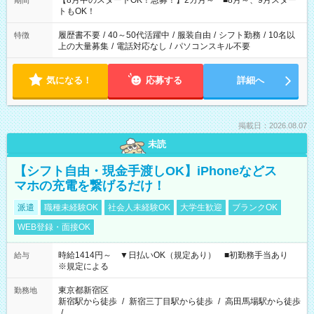
【8月中のスタートOK！急募！】2カ月～ ■8月～、9月スター
期間
ね。 ※Wワーク希望の方へ 今ご覧のお仕事で希望する勤務時間
トもOK！
と、もう1つのお仕事の勤務時間。 合計で週40時間を超える場
合は応募できません。
履歴書不要
/
40～50代活躍中
/
服装自由
/
シフト勤務
/
10名以
特徴
上の大量募集
/
電話対応なし
/
パソコンスキル不要
気になる！
応募する
詳細へ
掲載日：2026.08.07
未読
【シフト自由・現金手渡しOK】iPhoneなどス
マホの充電を繋げるだけ！
派遣
職種未経験OK
社会人未経験OK
大学生歓迎
ブランクOK
WEB登録・面接OK
時給1414円～ ▼日払いOK（規定あり） ■初勤務手当あり
給与
※規定による
東京都新宿区
勤務地
新宿駅から徒歩
/
新宿三丁目駅から徒歩
/
高田馬場駅から徒歩
/
…