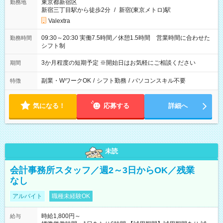
東京都新宿区
勤務地
新宿三丁目駅から徒歩2分
/
新宿(東京メトロ)駅
Valextra
09:30～20:30 実働7.5時間／休憩1.5時間 営業時間に合わせた
勤務時間
シフト制
3か月程度の短期予定 ※開始日はお気軽にご相談ください
期間
副業・WワークOK
/
シフト勤務
/
パソコンスキル不要
特徴
気になる！
応募する
詳細へ
未読
会計事務所スタッフ／週2～3日からOK／残業
なし
アルバイト
職種未経験OK
時給1,800円～
給与