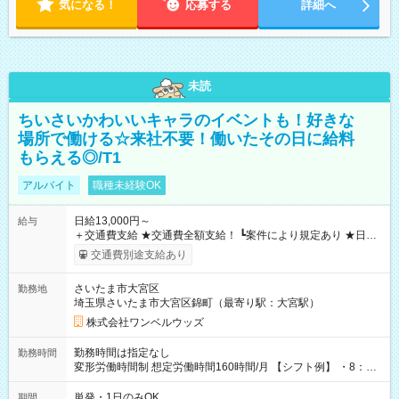
気になる！
応募する
詳細へ
未読
ちいさいかわいいキャラのイベントも！好きな
場所で働ける☆来社不要！働いたその日に給料
もらえる◎/T1
アルバイト
職種未経験OK
日給13,000円～
給与
＋交通費支給 ★交通費全額支給！ ┗案件により規定あり ★日払
いOK！（規定あり） ┗働いたその日に現金GET♪ お仕事後はコ
交通費別途支給あり
ンビニATMから 日払い分を引き落とせます！ 【試用期間】試
用期間なし
さいたま市大宮区
勤務地
埼玉県さいたま市大宮区錦町（最寄り駅：大宮駅）
株式会社ワンベルウッズ
勤務時間は指定なし
勤務時間
変形労働時間制 想定労働時間160時間/月 【シフト例】 ・8：00
～21：00
単発・1日のみOK
期間