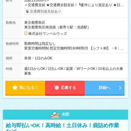
日給13,000円～
給与
＋交通費支給 ★交通費全額支給！ ┗案件により規定あり ★日払
いOK！（規定あり） ┗働いたその日に現金GET♪ お仕事後はコ
交通費別途支給あり
ンビニATMから 日払い分を引き落とせます！ 【試用期間】試
用期間なし
東京都豊島区
勤務地
東京都豊島区南池袋（最寄り駅：池袋駅）
株式会社ワンベルウッズ
勤務時間は指定なし
勤務時間
変形労働時間制 想定労働時間160時間/月 【シフト例】 ・8：00
～21：00
単発・1日のみOK
期間
週1日からOK / 日払いOK / 副業・WワークOK / 10名以上の大量
特徴
募集
気になる！
応募する
詳細へ
未読
給与即払いOK！高時給！土日休み！袋詰め作業