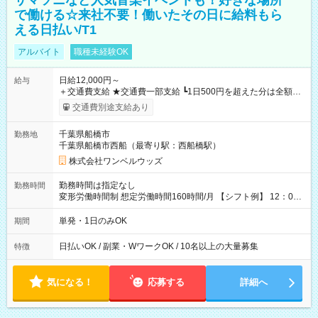
サマソニなど人気音楽イベントも！好きな場所
で働ける☆来社不要！働いたその日に給料もら
える日払い/T1
アルバイト
職種未経験OK
日給12,000円～
給与
＋交通費支給 ★交通費一部支給 ┗1日500円を超えた分は全額支
給！ ※往復500円以内の方は自己負担となります ★日払いOK！
交通費別途支給あり
（規定あり） ┗働いたその日に現金GET♪ お仕事後はコンビニ
ATMから 日払い分を引き落とせます！ 【試用期間】試用期間
千葉県船橋市
勤務地
なし
千葉県船橋市西船（最寄り駅：西船橋駅）
株式会社ワンベルウッズ
勤務時間は指定なし
勤務時間
変形労働時間制 想定労働時間160時間/月 【シフト例】 12：00
～22：00
単発・1日のみOK
期間
日払いOK / 副業・WワークOK / 10名以上の大量募集
特徴
気になる！
応募する
詳細へ