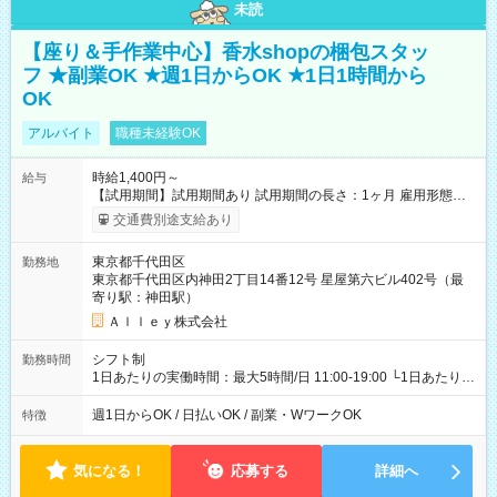
未読
【座り＆手作業中心】香水shopの梱包スタッ
フ ★副業OK ★週1日からOK ★1日1時間から
OK
アルバイト
職種未経験OK
時給1,400円～
給与
【試用期間】試用期間あり 試用期間の長さ：1ヶ月 雇用形態、
給与は本採用時と同じです。
交通費別途支給あり
東京都千代田区
勤務地
東京都千代田区内神田2丁目14番12号 星屋第六ビル402号（最
寄り駅：神田駅）
Ａｌｌｅｙ株式会社
シフト制
勤務時間
1日あたりの実働時間：最大5時間/日 11:00-19:00 └1日あたりの
実働時間：1-5時間 └上記の時間帯内であれば、いつでも勤務可
能！ └平日・土曜日の中で、お好きな曜日でご勤務いただけま
週1日からOK / 日払いOK / 副業・WワークOK
特徴
す！ 【シフト例】 ・11:00～14:00 ・16:30～19:00 ・13:00～
18:00 などのように、自由な働き方が可能なお仕事です！
気になる！
応募する
詳細へ