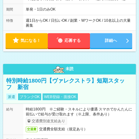
勤務 勤務：月・水・金 休み：火・木・土・日 好きな時にお仕事
可能です！ ※1日あたりの最大実働時間は日勤、夜勤共に勤務し
単発・1日のみOK
期間
た時間になります。
週1日からOK / 日払いOK / 副業・WワークOK / 10名以上の大量
特徴
募集
気になる！
応募する
詳細へ
未読
特別時給1800円【ヴァレクストラ】短期スタッ
フ 新宿
派遣
ブランクOK
WEB登録・面接OK
時給1800円 ※ご経験・スキルにより優遇 スマホでかんたんに
給与
前払いで給与が受け取れます（※上限、条件あり）
交通費別途支給あり
交通費全額支給（規定あり）
交通費