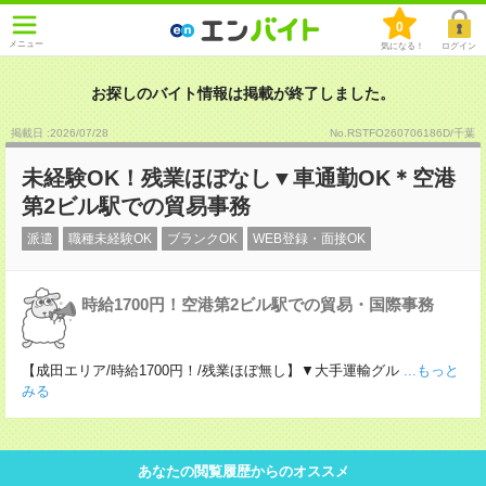
0
メニュー
気になる！
ログイン
お探しのバイト情報は掲載が終了しました。
掲載日 :2026
/
07
/
28
No.RSTFO260706186D/千葉
未経験OK！残業ほぼなし▼車通勤OK＊空港
第2ビル駅での貿易事務
派遣
職種未経験OK
ブランクOK
WEB登録・面接OK
時給1700円！空港第2ビル駅での貿易・国際事務
【成田エリア/時給1700円！/残業ほぼ無し】▼大手運輸グル
...もっと
みる
あなたの閲覧履歴からのオススメ