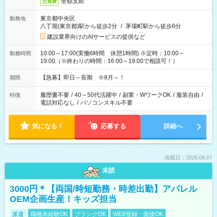
全額支給
交通費
東京都中央区
勤務地
八丁堀(東京都)駅から徒歩2分
/
茅場町駅から徒歩6分
建設業界向けのAIサービスの提供など
10:00～17:00(実働6時間 休憩1時間) ※定時：10:00～
勤務時間
19:00（※終わりの時間：16:00～19:00で相談可！）
【急募】即日～長期 ※8月～！
期間
履歴書不要
/
40～50代活躍中
/
副業・WワークOK
/
服装自由
/
特徴
電話対応なし
/
パソコンスキル不要
気になる！
応募する
詳細へ
掲載日：2026.08.07
未読
3000円＊【両国/時短勤務・時差出勤】アパレル
OEM企画生産！キッズ担当
派遣
職種未経験OK
ブランクOK
WEB登録・面接OK