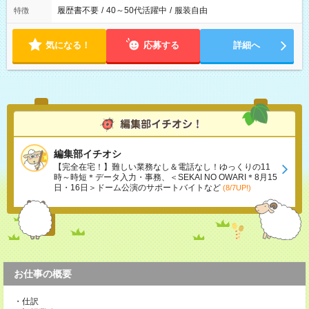
履歴書不要
/
40～50代活躍中
/
服装自由
特徴
気になる！
応募する
詳細へ
編集部イチオシ
【完全在宅！】難しい業務なし＆電話なし！ゆっくりの11
時～時短＊データ入力・事務、＜SEKAI NO OWARI＊8月15
日・16日＞ドーム公演のサポートバイトなど
(8/7UP!)
お仕事の概要
・仕訳