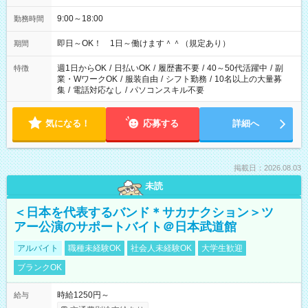
9:00～18:00
勤務時間
即日～OK！ 1日～働けます＾＾（規定あり）
期間
週1日からOK
/
日払いOK
/
履歴書不要
/
40～50代活躍中
/
副
特徴
業・WワークOK
/
服装自由
/
シフト勤務
/
10名以上の大量募
集
/
電話対応なし
/
パソコンスキル不要
気になる！
応募する
詳細へ
掲載日：2026.08.03
未読
＜日本を代表するバンド＊サカナクション＞ツ
アー公演のサポートバイト＠日本武道館
アルバイト
職種未経験OK
社会人未経験OK
大学生歓迎
ブランクOK
時給1250円～
給与