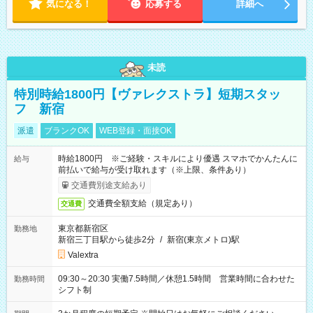
気になる！
応募する
詳細へ
未読
特別時給1800円【ヴァレクストラ】短期スタッ
フ 新宿
派遣
ブランクOK
WEB登録・面接OK
時給1800円 ※ご経験・スキルにより優遇 スマホでかんたんに
給与
前払いで給与が受け取れます（※上限、条件あり）
交通費別途支給あり
交通費全額支給（規定あり）
交通費
東京都新宿区
勤務地
新宿三丁目駅から徒歩2分
/
新宿(東京メトロ)駅
Valextra
09:30～20:30 実働7.5時間／休憩1.5時間 営業時間に合わせた
勤務時間
シフト制