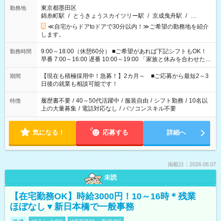
東京都墨田区
勤務地
錦糸町駅
/
とうきょうスカイツリー駅
/
京成曳舟駅
/
…
≪自宅からドアtoドアで30分以内！≫ご希望の勤務地を紹介
します。
9:00～18:00（休憩60分） ■ご希望があれば下記シフトもOK！
勤務時間
早番 7:00～16:00 遅番 10:00～19:00 「家族と休みを合わせた
い」 「余裕を持って夕飯の準備がしたい」 「できれば残業はし
たくない」 など、ご希望を教えてくださいね。 ※Wワーク希望
【現在も積極採用中！急募！】2カ月～ ■ご応募から最短2～3
期間
の方へ 今ご覧のお仕事で希望する勤務時間と、もう1つのお仕事
日後の就業も相談可能です！
の勤務時間。 合計で週40時間を超える場合は応募できません。
履歴書不要
/
40～50代活躍中
/
服装自由
/
シフト勤務
/
10名以
特徴
上の大量募集
/
電話対応なし
/
パソコンスキル不要
気になる！
応募する
詳細へ
掲載日：2026.08.07
未読
【在宅勤務OK】時給3000円！10～16時＊残業
ほぼなし▼新日本橋で一般事務