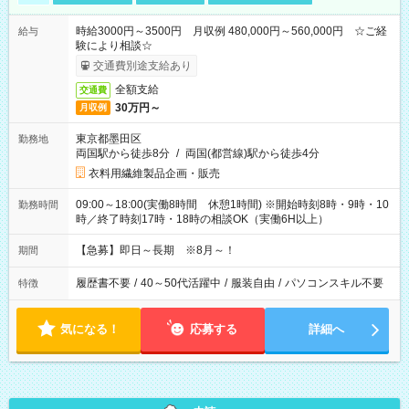
時給3000円～3500円 月収例 480,000円～560,000円 ☆ご経
給与
験により相談☆
交通費別途支給あり
全額支給
交通費
30万円～
月収例
東京都墨田区
勤務地
両国駅から徒歩8分
/
両国(都営線)駅から徒歩4分
衣料用繊維製品企画・販売
09:00～18:00(実働8時間 休憩1時間) ※開始時刻8時・9時・10
勤務時間
時／終了時刻17時・18時の相談OK（実働6H以上）
【急募】即日～長期 ※8月～！
期間
履歴書不要
/
40～50代活躍中
/
服装自由
/
パソコンスキル不要
特徴
気になる！
応募する
詳細へ