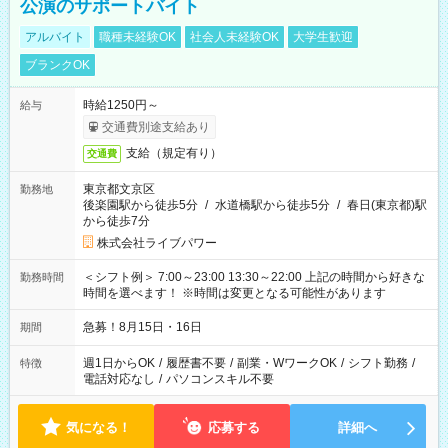
公演のサポートバイト
アルバイト
職種未経験OK
社会人未経験OK
大学生歓迎
ブランクOK
時給1250円～
給与
交通費別途支給あり
支給（規定有り）
交通費
東京都文京区
勤務地
後楽園駅から徒歩5分
/
水道橋駅から徒歩5分
/
春日(東京都)駅
から徒歩7分
株式会社ライブパワー
＜シフト例＞ 7:00～23:00 13:30～22:00 上記の時間から好きな
勤務時間
時間を選べます！ ※時間は変更となる可能性があります
急募！8月15日・16日
期間
週1日からOK
/
履歴書不要
/
副業・WワークOK
/
シフト勤務
/
特徴
電話対応なし
/
パソコンスキル不要
気になる！
応募する
詳細へ