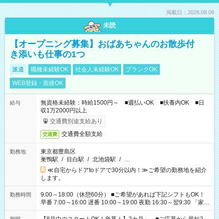
掲載日：2026.08.08
未読
【オープニング募集】おばあちゃんのお散歩付
き添いも仕事の1つ
派遣
職種未経験OK
社会人未経験OK
ブランクOK
WEB登録・面接OK
無資格未経験：時給1500円～ ■週払いOK ■扶養内OK ■日
給与
収1万2000円以上
交通費別途支給あり
交通費全額支給
交通費
東京都豊島区
勤務地
巣鴨駅
/
目白駅
/
北池袋駅
/
…
≪自宅からドアtoドアで30分以内！≫ご希望の勤務地を紹介
します。
9:00～18:00（休憩60分） ■ご希望があれば下記シフトもOK！
勤務時間
早番 7:00～16:00 遅番 10:00～19:00 夜勤 16:30～翌9:30 「家族
と休みを合わせたい」 「余裕を持って夕飯の準備がしたい」
「できれば残業はしたくない」 など、ご希望を教えてください