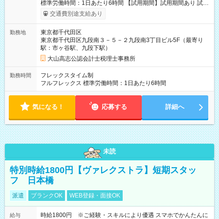
標準労働時間：1日あたり6時間 【試用期間】試用期間あり 試用
期間の長さ：3ヶ月 雇用形態、給与は本採用時と同じです。
交通費別途支給あり
東京都千代田区
勤務地
東京都千代田区九段南３－５－２九段南3丁目ビル5F（最寄り
駅：市ヶ谷駅、九段下駅）
大山高志公認会計士税理士事務所
フレックスタイム制
勤務時間
フルフレックス 標準労働時間：1日あたり6時間
気になる！
応募する
詳細へ
未読
特別時給1800円【ヴァレクストラ】短期スタッ
フ 日本橋
派遣
ブランクOK
WEB登録・面接OK
時給1800円 ※ご経験・スキルにより優遇 スマホでかんたんに
給与