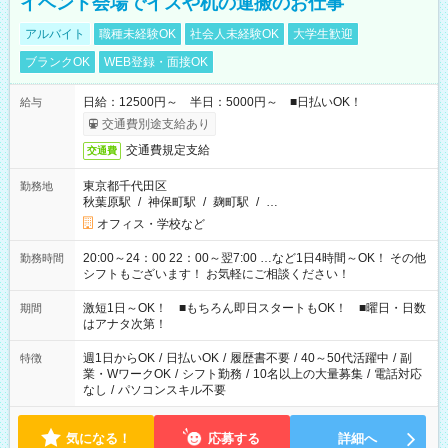
イベント会場でイスや机の運搬のお仕事
アルバイト
職種未経験OK
社会人未経験OK
大学生歓迎
ブランクOK
WEB登録・面接OK
日給：12500円～ 半日：5000円～ ■日払いOK！
給与
交通費別途支給あり
交通費規定支給
交通費
東京都千代田区
勤務地
秋葉原駅
/
神保町駅
/
麹町駅
/
…
オフィス・学校など
20:00～24：00 22：00～翌7:00 …など1日4時間～OK！ その他
勤務時間
シフトもございます！ お気軽にご相談ください！
激短1日～OK！ ■もちろん即日スタートもOK！ ■曜日・日数
期間
はアナタ次第！
週1日からOK
/
日払いOK
/
履歴書不要
/
40～50代活躍中
/
副
特徴
業・WワークOK
/
シフト勤務
/
10名以上の大量募集
/
電話対応
なし
/
パソコンスキル不要
気になる！
応募する
詳細へ