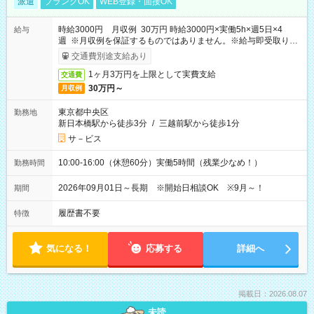
派遣
ブランクOK
WEB登録・面接OK
時給3000円 月収例 30万円 時給3000円×実働5h×週5日×4
給与
週 ※月収例を保証するものではありません。※給与即受取りサ
ービス利用可（利用条件有）
交通費別途支給あり
1ヶ月3万円を上限として実費支給
交通費
30万円～
月収例
東京都中央区
勤務地
新日本橋駅から徒歩3分
/
三越前駅から徒歩1分
サ－ビス
10:00-16:00（休憩60分）実働5時間（残業少なめ！）
勤務時間
2026年09月01日～長期 ※開始日相談OK ※9月～！
期間
履歴書不要
特徴
気になる！
応募する
詳細へ
掲載日：2026.08.07
未読