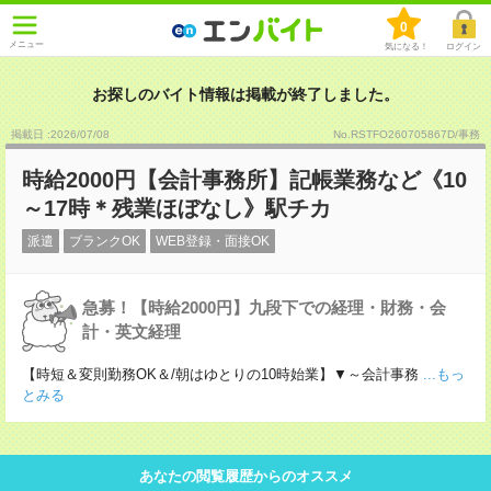
0
メニュー
気になる！
ログイン
お探しのバイト情報は掲載が終了しました。
掲載日 :2026
/
07
/
08
No.RSTFO260705867D/事務
時給2000円【会計事務所】記帳業務など《10
～17時＊残業ほぼなし》駅チカ
派遣
ブランクOK
WEB登録・面接OK
急募！【時給2000円】九段下での経理・財務・会
計・英文経理
【時短＆変則勤務OK＆/朝はゆとりの10時始業】▼～会計事務
...もっ
とみる
あなたの閲覧履歴からのオススメ