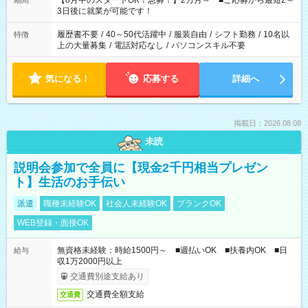
【8月中のスタートOK！急募！】2カ月～ ■ご応募から最短2～
期間
ね。 ※Wワーク希望の方へ 今ご覧のお仕事で希望する勤務時間
3日後に就業が可能です！
と、もう1つのお仕事の勤務時間。 合計で週40時間を超える場
合は応募できません。
履歴書不要
/
40～50代活躍中
/
服装自由
/
シフト勤務
/
10名以
特徴
上の大量募集
/
電話対応なし
/
パソコンスキル不要
気になる！
応募する
詳細へ
掲載日：2026.08.08
未読
説明会参加で全員に【現金2千円相当プレゼン
ト】生活のお手伝い
派遣
職種未経験OK
社会人未経験OK
ブランクOK
WEB登録・面接OK
無資格未経験：時給1500円～ ■週払いOK ■扶養内OK ■日
給与
収1万2000円以上
交通費別途支給あり
交通費全額支給
交通費