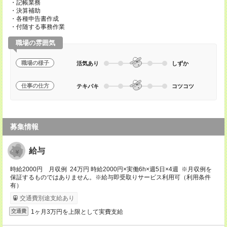
・記帳業務
・決算補助
・各種申告書作成
・付随する事務作業
職場の雰囲気
職場の様子
活気あり
しずか
仕事の仕方
テキパキ
コツコツ
募集情報
給与
時給2000円 月収例 24万円 時給2000円×実働6h×週5日×4週 ※月収例を
保証するものではありません。※給与即受取りサービス利用可（利用条件
有）
交通費別途支給あり
1ヶ月3万円を上限として実費支給
交通費