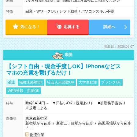
3か月程度の短期予定 ※開始日はお気軽にご相談ください
期間
副業・WワークOK
/
シフト勤務
/
パソコンスキル不要
特徴
気になる！
応募する
詳細へ
掲載日：2026.08.07
未読
【シフト自由・現金手渡しOK】iPhoneなどス
マホの充電を繋げるだけ！
派遣
職種未経験OK
社会人未経験OK
大学生歓迎
ブランクOK
WEB登録・面接OK
時給1414円～ ▼日払いOK（規定あり） ■初勤務手当あり
給与
※規定による
東京都新宿区
勤務地
新宿駅から徒歩
/
新宿三丁目駅から徒歩
/
高田馬場駅から徒歩
/
…
物流企業