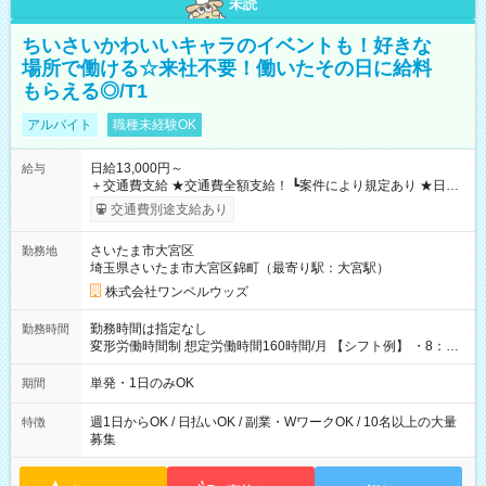
未読
ちいさいかわいいキャラのイベントも！好きな
場所で働ける☆来社不要！働いたその日に給料
もらえる◎/T1
アルバイト
職種未経験OK
日給13,000円～
給与
＋交通費支給 ★交通費全額支給！ ┗案件により規定あり ★日払
いOK！（規定あり） ┗働いたその日に現金GET♪ お仕事後はコ
交通費別途支給あり
ンビニATMから 日払い分を引き落とせます！ 【試用期間】試
用期間なし
さいたま市大宮区
勤務地
埼玉県さいたま市大宮区錦町（最寄り駅：大宮駅）
株式会社ワンベルウッズ
勤務時間は指定なし
勤務時間
変形労働時間制 想定労働時間160時間/月 【シフト例】 ・8：00
～21：00
単発・1日のみOK
期間
週1日からOK / 日払いOK / 副業・WワークOK / 10名以上の大量
特徴
募集