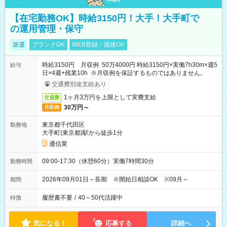
【在宅勤務OK】時給3150円！大手！大手町で
の運用管理・保守
派遣
ブランクOK
WEB登録・面接OK
時給3150円 月収例 50万4000円 時給3150円×実働7h30m×週5
給与
日×4週+残業10h ※月収例を保証するものではありません。
交通費別途支給あり
1ヶ月3万円を上限として実費支給
交通費
30万円～
月収例
東京都千代田区
勤務地
大手町(東京都)駅から徒歩1分
通信業
09:00-17:30（休憩60分）実働7時間30分
勤務時間
2026年09月01日～長期 ※開始日相談OK ※09月～
期間
履歴書不要
/
40～50代活躍中
特徴
気になる！
応募する
詳細へ