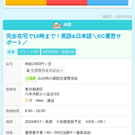
掲載日：2026.08.05
未読
完全在宅で16時まで！英語&日本語＼EC運営サ
ポート／
派遣
ブランクOK
WEB登録・面接OK
時給2450円＋交
給与
交通費別途支給あり
出社時の通勤交通費支給
交通費
東京都港区
勤務地
六本木駅から徒歩3分
IT・Web・通信
9:00～16:00
勤務時間
2026/8/17～長期 ※長期更新予定 ※8月～OK！
期間
履歴書不要
/
40～50代活躍中
/
服装自由
特徴