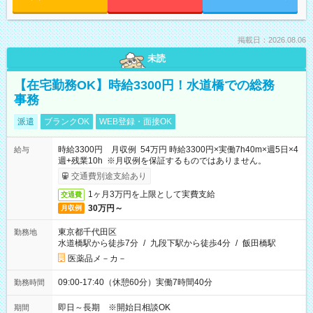
掲載日：2026.08.06
未読
【在宅勤務OK】時給3300円！水道橋での総務
事務
派遣
ブランクOK
WEB登録・面接OK
時給3300円 月収例 54万円 時給3300円×実働7h40m×週5日×4
給与
週+残業10h ※月収例を保証するものではありません。
交通費別途支給あり
1ヶ月3万円を上限として実費支給
交通費
30万円～
月収例
東京都千代田区
勤務地
水道橋駅から徒歩7分
/
九段下駅から徒歩4分
/
飯田橋駅
医薬品メ－カ－
09:00-17:40（休憩60分）実働7時間40分
勤務時間
即日～長期 ※開始日相談OK
期間