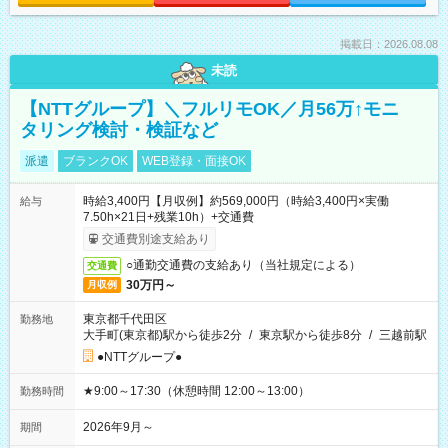
掲載日：2026.08.08
未読
【NTTグループ】＼フルリモOK／月56万↑モニ
タリング検討・検証など
派遣
ブランクOK
WEB登録・面接OK
時給3,400円【月収例】約569,000円（時給3,400円×実働
給与
7.50h×21日+残業10h）+交通費
交通費別途支給あり
○通勤交通費の支給あり（当社規定による）
交通費
30万円～
月収例
東京都千代田区
勤務地
大手町(東京都)駅から徒歩2分
/
東京駅から徒歩8分
/
三越前駅
●NTTグループ●
★9:00～17:30（休憩時間 12:00～13:00）
勤務時間
2026年9月～
期間