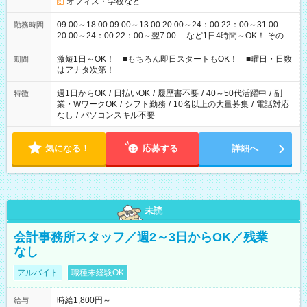
オフィス・学校など
09:00～18:00 09:00～13:00 20:00～24：00 22：00～31:00
勤務時間
20:00～24：00 22：00～翌7:00 …など1日4時間～OK！ その他
シフトもございます！ お気軽にご相談ください！
激短1日～OK！ ■もちろん即日スタートもOK！ ■曜日・日数
期間
はアナタ次第！
週1日からOK
/
日払いOK
/
履歴書不要
/
40～50代活躍中
/
副
特徴
業・WワークOK
/
シフト勤務
/
10名以上の大量募集
/
電話対応
なし
/
パソコンスキル不要
気になる！
応募する
詳細へ
未読
会計事務所スタッフ／週2～3日からOK／残業
なし
アルバイト
職種未経験OK
時給1,800円～
給与