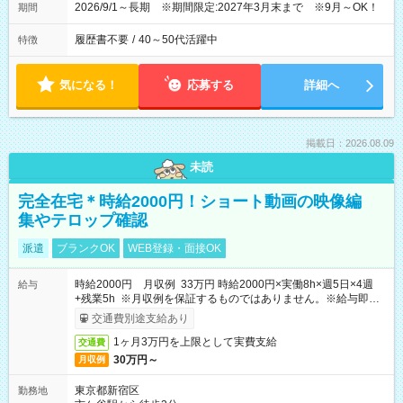
2026/9/1～長期 ※期間限定:2027年3月末まで ※9月～OK！
期間
履歴書不要
/
40～50代活躍中
特徴
気になる！
応募する
詳細へ
掲載日：2026.08.09
未読
完全在宅＊時給2000円！ショート動画の映像編
集やテロップ確認
派遣
ブランクOK
WEB登録・面接OK
時給2000円 月収例 33万円 時給2000円×実働8h×週5日×4週
給与
+残業5h ※月収例を保証するものではありません。※給与即受
取りサービス利用可（利用条件有）
交通費別途支給あり
1ヶ月3万円を上限として実費支給
交通費
30万円～
月収例
東京都新宿区
勤務地