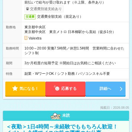
前払いで給与が受け取れます（※上限、条件あり）
交通費別途支給あり
交通費全額支給（規定あり）
交通費
東京都中央区
勤務地
東京都中央区 東京メトロ 日本橋駅から直結（徒歩1分）
Valextra
10:00～20:00 実働7.5時間／休憩1.5時間 営業時間に合わせた
勤務時間
シフト制
3か月程度の短期予定 ※開始日はお気軽にご相談ください
期間
副業・WワークOK
/
シフト勤務
/
パソコンスキル不要
特徴
気になる！
応募する
詳細へ
掲載日：2026.08.05
未読
＜夜勤＞1日4時間～未経験でももちろん歓迎！