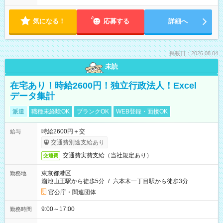
気になる！
応募する
詳細へ
掲載日：2026.08.04
未読
在宅あり！時給2600円！独立行政法人！Excel
データ集計
派遣
職種未経験OK
ブランクOK
WEB登録・面接OK
時給2600円＋交
給与
交通費別途支給あり
交通費実費支給（当社規定あり）
交通費
東京都港区
勤務地
溜池山王駅から徒歩5分
/
六本木一丁目駅から徒歩3分
官公庁・関連団体
9:00～17:00
勤務時間