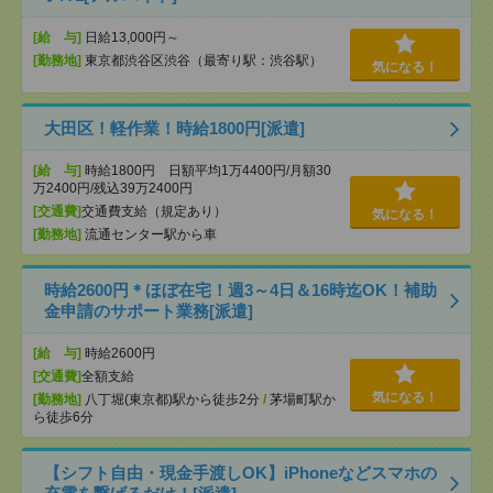
[給 与]
日給13,000円～
[勤務地]
東京都渋谷区渋谷（最寄り駅：渋谷駅）
気になる！
大田区！軽作業！時給1800円[派遣]
[給 与]
時給1800円 日額平均1万4400円/月額30
万2400円/残込39万2400円
[交通費]
交通費支給（規定あり）
気になる！
[勤務地]
流通センター駅から車
時給2600円＊ほぼ在宅！週3～4日＆16時迄OK！補助
金申請のサポート業務[派遣]
[給 与]
時給2600円
[交通費]
全額支給
気になる！
[勤務地]
八丁堀(東京都)駅から徒歩2分
/
茅場町駅か
ら徒歩6分
【シフト自由・現金手渡しOK】iPhoneなどスマホの