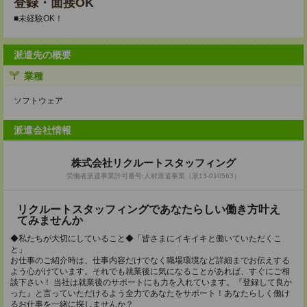
登録・面接OK
■未経験OK！
派遣先の概要
業種
ソフトウェア
派遣会社情報
株式会社リクルートスタッフィング
労働者派遣事業許可番号:人材派遣事業（派13-010563）
リクルートスタッフィングであなたらしい働き方叶え
てみませんか
◆私たちが大切にしていること◆「皆さまにイキイキと働いていただくこ
と」
お仕事のご紹介時は、仕事内容だけでなく職場環境など詳細までお伝えする
よう心がけています。それでも就業後に気になることがあれば、すぐにご相
談下さい！ 当社は就業後のサポートにも力を入れています。『登録して良か
った』と言っていただけるよう全力であなたをサポート！あなたらしく働け
るお仕事を一緒に探しませんか？