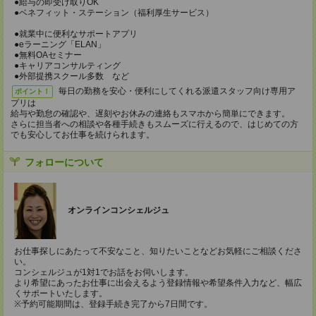
●給与の即受け取りOK
●ベネフィット・ステーション（福利厚生サービス）
●就業中に便利なサポートアプリ
●eラーニング「ELAN」
●無料OAセミナー
●キャリアコンサルティング
●外部提携スクール多数 など
毎日の勤務を安心・便利にしてくれる派遣スタッフ向け専用ア
ポイント！
プリは
給与や勤怠の確認や、遅刻やお休みの連絡もスマホから簡単にできます。
さらに担当者への相談や各種手続きもスムーズに行えるので、はじめての方
でも安心してお仕事を続けられます。
フォローについて
オンラインコンシェルジュ
お仕事探しにあたって不安なこと、知りたいことなどお気軽にご相談くださ
い。
コンシェルジュが1対1でお話をお伺いします。
より希望にあったお仕事に出会えるよう登録情報や希望条件入力など、幅広
くサポートいたします。
※予約可能期間は、登録手続き完了から7日間です。