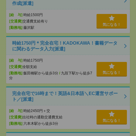
作成[派遣]
[給 与]
時給1500円
[交通費]
交通費支給有り
気になる！
[勤務地]
藤沢駅
時給1750円＊完全在宅！KADOKAWA！書籍データ
に関わるデータ入力[派遣]
[給 与]
時給1750円
[交通費]
全額支給
気になる！
[勤務地]
飯田橋駅から徒歩3分
/
九段下駅から徒歩7
分
完全在宅で16時まで！英語&日本語＼EC運営サポー
ト／[派遣]
[給 与]
時給2450円＋交
[交通費]
出社時の通勤交通費支給
気になる！
[勤務地]
六本木駅から徒歩3分