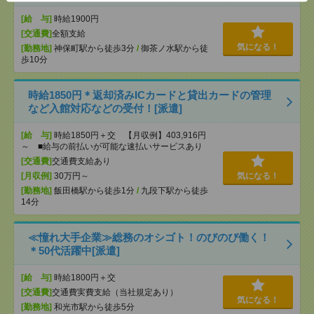
[給 与]
時給1900円
[交通費]
全額支給
気になる！
[勤務地]
神保町駅から徒歩3分
/
御茶ノ水駅から徒
歩10分
時給1850円＊返却済みICカードと貸出カードの管理
など入館対応などの受付！[派遣]
[給 与]
時給1850円＋交 【月収例】403,916円
～ ■給与の前払いが可能な速払いサービスあり
[交通費]
交通費支給あり
[月収例]
30万円～
気になる！
[勤務地]
飯田橋駅から徒歩1分
/
九段下駅から徒歩
14分
≪憧れ大手企業≫総務のオシゴト！のびのび働く！
＊50代活躍中[派遣]
[給 与]
時給1800円＋交
[交通費]
交通費実費支給（当社規定あり）
気になる！
[勤務地]
和光市駅から徒歩5分