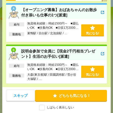
1
/10
【オープニング募集】おばあちゃんのお散歩
付き添いも仕事の1つ[派遣]
【オープニング募集】おばあちゃんのお散歩付き添
いも仕事の1つ[派遣]
無資格未経験：時給1500円～ ■週払
給与
いOK ■扶養内OK ■日収1万2000円
以上
[給 与]
無資格未経験：時給1500円～ ■週払い
巣鴨駅 / 目白駅 / 北池袋駅 / …
気になる!
勤務地
OK ■扶養内OK ■日収1万2000円以上
[交通費]
交通費全額支給
気になる！
[勤務地]
巣鴨駅
/
目白駅
/
北池袋駅
/
…
説明会参加で全員に【現金2千円相当プレゼ
ント】生活のお手伝い[派遣]
説明会参加で全員に【現金2千円相当プレゼント】生
活のお手伝い[派遣]
無資格未経験：時給1500円～ ■週払
給与
いOK ■扶養内OK ■日収1万2000円
以上
[給 与]
無資格未経験：時給1500円～ ■週払い
大森(東京都)駅 / 田園調布駅 / 雪が谷
気になる!
勤務地
OK ■扶養内OK ■日収1万2000円以上
大塚駅 / …
[交通費]
交通費全額支給
気になる！
[勤務地]
大森(東京都)駅
/
田園調布駅
/
雪が谷大塚駅
/
…
スキップ
どちらも気になる！
1900円＊<ほぼ在宅！>Photoshop使用！電子書籍に
しばらく表示しない
関するサポート[派遣]