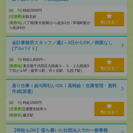
[給 与]
時給2600円
[交通費]
全額支給
気になる！
[勤務地]
八丁堀(東京都)駅から徒歩2分
/
茅場町駅か
ら徒歩6分
会計事務所スタッフ／週2～3日からOK／残業なし
[アルバイト]
[給 与]
時給1,800円～
[勤務地]
東京都千代田区九段南３－５－２九段南3
気になる！
丁目ビル5F（最寄り駅：市ヶ谷駅、九段下駅）
座り仕事！給与即払いOK！高時給！在庫管理・資料
作成[派遣]
[給 与]
時給1500円
[交通費]
交通費支給有り
気になる！
[勤務地]
藤沢駅
【時短もOK】落ち着いた社団法人での一般事務