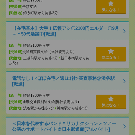
[給 与]
時給1700円
[交通費]
全額支給
気になる！
[勤務地]
錦糸町駅から徒歩3分
【在宅基本】大手！広報アシ〇2100円エルダー〇9月
～＊50代活躍中[派遣]
[給 与]
時給2100円＋交
[交通費]
交通費実費支給（当社規定あり）
気になる！
[勤務地]
三越前駅から徒歩2分
/
新日本橋駅から徒
歩5分
電話なし！<ほぼ在宅／週1出社>審査事務@渋谷駅
[派遣]
[給 与]
時給1800円＋交
[交通費]
通勤交通費別途支給(弊社規定あり)
気になる！
[勤務地]
渋谷駅から徒歩7分
/
神泉駅から徒歩5分
＜日本を代表するバンド＊サカナクション＞ツアー
公演のサポートバイト＠日本武道館[アルバイト]