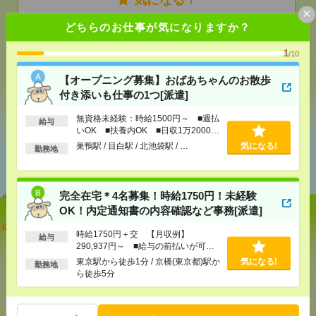
気になる！
×
どちらのお仕事が気になりますか？
メール
LINE
で送る
で送る
1
/10
【オープニング募集】おばあちゃんのお散歩
付き添いも仕事の1つ[派遣]
シェア
ツイート
ブックマーク
無資格未経験：時給1500円～ ■週払
給与
いOK ■扶養内OK ■日収1万2000円
以上
巣鴨駅 / 目白駅 / 北池袋駅 / …
気になる!
あなたの閲覧履歴からの
勤務地
おすすめ
完全在宅＊4名募集！時給1750円！未経験
OK！内定通知書の内容確認など事務[派遣]
【オープニング募集】おばあちゃんのお散歩付き添
時給1750円＋交 【月収例】
いも仕事の1つ[派遣]
給与
290,937円～ ■給与の前払いが可能
な速払いサービスあり
東京駅から徒歩1分 / 京橋(東京都)駅か
気になる!
[給 与]
無資格未経験：時給1500円～ ■週払い
勤務地
ら徒歩5分
OK ■扶養内OK ■日収1万2000円以上
[交通費]
交通費全額支給
気になる！
[勤務地]
巣鴨駅
/
目白駅
/
北池袋駅
/
…