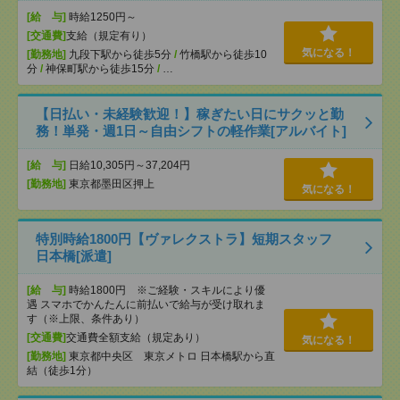
[給 与]
時給1250円～
[交通費]
支給（規定有り）
気になる！
[勤務地]
九段下駅から徒歩5分
/
竹橋駅から徒歩10
分
/
神保町駅から徒歩15分
/
…
【日払い・未経験歓迎！】稼ぎたい日にサクッと勤
務！単発・週1日～自由シフトの軽作業[アルバイト]
[給 与]
日給10,305円～37,204円
[勤務地]
東京都墨田区押上
気になる！
特別時給1800円【ヴァレクストラ】短期スタッフ
日本橋[派遣]
[給 与]
時給1800円 ※ご経験・スキルにより優
遇 スマホでかんたんに前払いで給与が受け取れま
す（※上限、条件あり）
[交通費]
交通費全額支給（規定あり）
気になる！
[勤務地]
東京都中央区 東京メトロ 日本橋駅から直
結（徒歩1分）