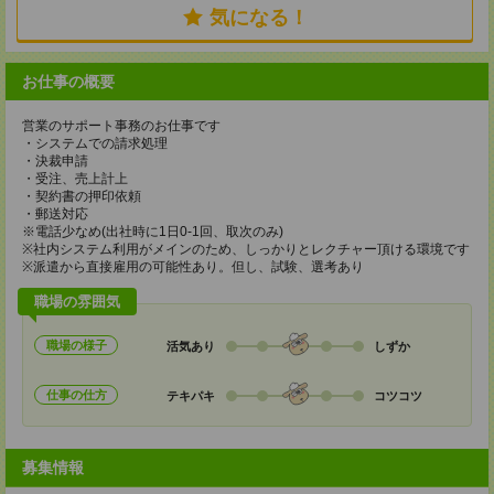
気になる！
お仕事の概要
営業のサポート事務のお仕事です
・システムでの請求処理
・決裁申請
・受注、売上計上
・契約書の押印依頼
・郵送対応
※電話少なめ(出社時に1日0-1回、取次のみ)
※社内システム利用がメインのため、しっかりとレクチャー頂ける環境です
※派遣から直接雇用の可能性あり。但し、試験、選考あり
職場の雰囲気
職場の様子
活気あり
しずか
仕事の仕方
テキパキ
コツコツ
募集情報