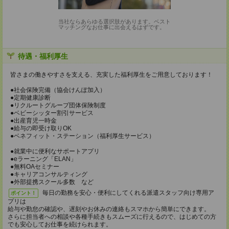
当社ならあらゆる選択肢があります。ベスト
マッチングなお仕事に出会えるはずです。
待遇・福利厚生
皆さまの働きやすさを支える、充実した福利厚生をご用意しております！
●社会保険完備（協会けんぽ加入）
●定期健康診断
●リクルートグループ団体保険制度
●ベビーシッター割引サービス
●出産育児一時金
●給与の即受け取りOK
●ベネフィット・ステーション（福利厚生サービス）
●就業中に便利なサポートアプリ
●eラーニング「ELAN」
●無料OAセミナー
●キャリアコンサルティング
●外部提携スクール多数 など
毎日の勤務を安心・便利にしてくれる派遣スタッフ向け専用ア
ポイント！
プリは
給与や勤怠の確認や、遅刻やお休みの連絡もスマホから簡単にできます。
さらに担当者への相談や各種手続きもスムーズに行えるので、はじめての方
でも安心してお仕事を続けられます。