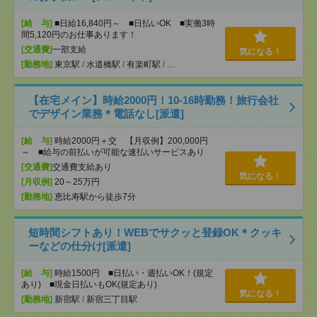
[給 与]
■日給16,840円～ ■日払いOK ■実働3時
間5,120円のお仕事あります！
[交通費]
一部支給
気になる！
[勤務地]
東京駅
/
水道橋駅
/
有楽町駅
/
…
【在宅メイン】時給2000円！10-16時勤務！旅行会社
でデザイン業務＊電話なし[派遣]
[給 与]
時給2000円＋交 【月収例】200,000円
～ ■給与の前払いが可能な速払いサービスあり
[交通費]
交通費支給あり
気になる！
[月収例]
20～25万円
[勤務地]
恵比寿駅から徒歩7分
短時間シフトあり！WEBでサクッと登録OK＊クッキ
ーなどの仕分け[派遣]
[給 与]
時給1500円 ■日払い・週払いOK！(規定
あり) ■現金日払いもOK(規定あり)
気になる！
[勤務地]
新宿駅
/
新宿三丁目駅