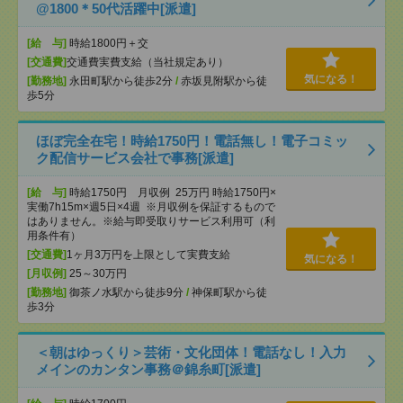
@1800＊50代活躍中[派遣]
[給 与]
時給1800円＋交
[交通費]
交通費実費支給（当社規定あり）
気になる！
[勤務地]
永田町駅から徒歩2分
/
赤坂見附駅から徒
歩5分
ほぼ完全在宅！時給1750円！電話無し！電子コミッ
ク配信サービス会社で事務[派遣]
[給 与]
時給1750円 月収例 25万円 時給1750円×
実働7h15m×週5日×4週 ※月収例を保証するもので
はありません。※給与即受取りサービス利用可（利
用条件有）
[交通費]
1ヶ月3万円を上限として実費支給
気になる！
[月収例]
25～30万円
[勤務地]
御茶ノ水駅から徒歩9分
/
神保町駅から徒
歩3分
＜朝はゆっくり＞芸術・文化団体！電話なし！入力
メインのカンタン事務＠錦糸町[派遣]