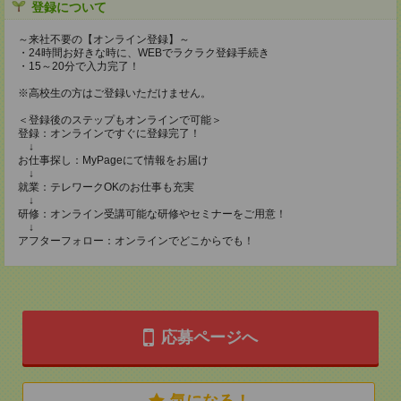
登録について
～来社不要の【オンライン登録】～
・24時間お好きな時に、WEBでラクラク登録手続き
・15～20分で入力完了！
※高校生の方はご登録いただけません。
＜登録後のステップもオンラインで可能＞
登録：オンラインですぐに登録完了！
↓
お仕事探し：MyPageにて情報をお届け
↓
就業：テレワークOKのお仕事も充実
↓
研修：オンライン受講可能な研修やセミナーをご用意！
↓
アフターフォロー：オンラインでどこからでも！
応募ページへ