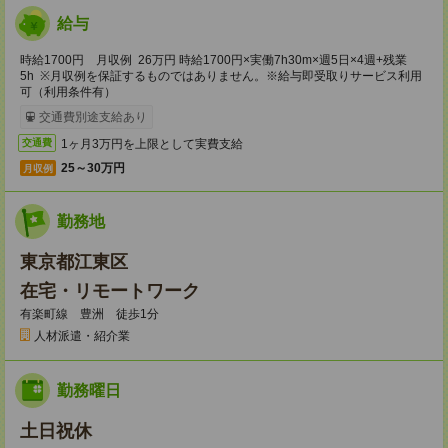
給与
時給1700円 月収例 26万円 時給1700円×実働7h30m×週5日×4週+残業
5h ※月収例を保証するものではありません。※給与即受取りサービス利用
可（利用条件有）
交通費別途支給あり
1ヶ月3万円を上限として実費支給
交通費
25～30万円
月収例
勤務地
東京都江東区
在宅・リモートワーク
有楽町線 豊洲 徒歩1分
人材派遣・紹介業
勤務曜日
土日祝休