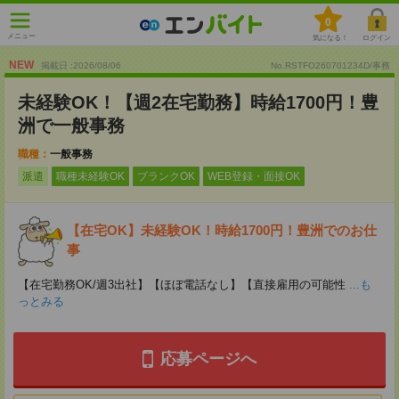
0
メニュー
気になる！
ログイン
NEW
掲載日 :2026
/
08
/
06
No.RSTFO260701234D/事務
未経験OK！【週2在宅勤務】時給1700円！豊
洲で一般事務
職種：
一般事務
派遣
職種未経験OK
ブランクOK
WEB登録・面接OK
【在宅OK】未経験OK！時給1700円！豊洲でのお仕
事
【在宅勤務OK/週3出社】【ほぼ電話なし】【直接雇用の可能性
...も
っとみる
応募ページへ