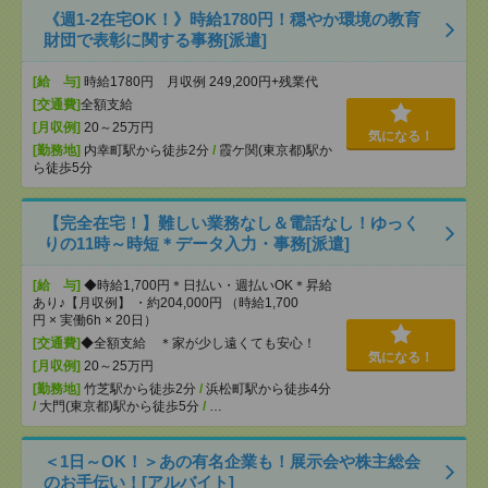
《週1-2在宅OK！》時給1780円！穏やか環境の教育
財団で表彰に関する事務[派遣]
[給 与]
時給1780円 月収例 249,200円+残業代
[交通費]
全額支給
[月収例]
20～25万円
気になる！
[勤務地]
内幸町駅から徒歩2分
/
霞ケ関(東京都)駅か
ら徒歩5分
【完全在宅！】難しい業務なし＆電話なし！ゆっく
りの11時～時短＊データ入力・事務[派遣]
[給 与]
◆時給1,700円＊日払い・週払いOK＊昇給
あり♪【月収例】 ・約204,000円 （時給1,700
円 × 実働6h × 20日）
[交通費]
◆全額支給 ＊家が少し遠くても安心！
気になる！
[月収例]
20～25万円
[勤務地]
竹芝駅から徒歩2分
/
浜松町駅から徒歩4分
/
大門(東京都)駅から徒歩5分
/
…
＜1日～OK！＞あの有名企業も！展示会や株主総会
のお手伝い！[アルバイト]