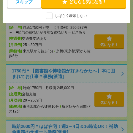
スキップ
どちらも気になる！
完全在宅＊4名募集！時給1750円！未経験OK！内定
しばらく表示しない
通知書の内容確認など事務[派遣]
[給 与]
時給1750円＋交 【月収例】290,937円
～ ■給与の前払いが可能な速払いサービスあり
[交通費]
交通費支給あり
[月収例]
25～30万円
気になる！
[勤務地]
東京駅から徒歩1分
/
京橋(東京都)駅から徒
歩5分
1750円＊【図書館や博物館が好きなかたへ】本に囲
まれてお仕事＊事務[派遣]
[給 与]
時給1750円 月収例 245,000円
[交通費]
全額支給
[月収例]
20～25万円
気になる！
[勤務地]
東所沢駅から徒歩10分
/
所沢駅から民間バ
ス12分
時給2600円＊ほぼ在宅！週3～4日＆16時迄OK！補助
金申請のサポート業務[派遣]