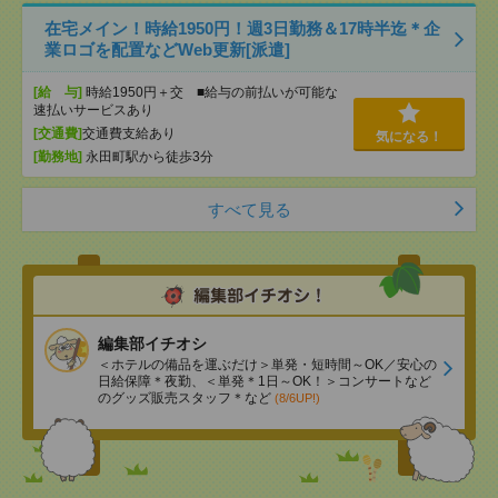
在宅メイン！時給1950円！週3日勤務＆17時半迄＊企
業ロゴを配置などWeb更新[派遣]
[給 与]
時給1950円＋交 ■給与の前払いが可能な
速払いサービスあり
[交通費]
交通費支給あり
気になる！
[勤務地]
永田町駅から徒歩3分
すべて見る
編集部イチオシ
＜ホテルの備品を運ぶだけ＞単発・短時間～OK／安心の
日給保障＊夜勤、＜単発＊1日～OK！＞コンサートなど
のグッズ販売スタッフ＊など
(8/6UP!)