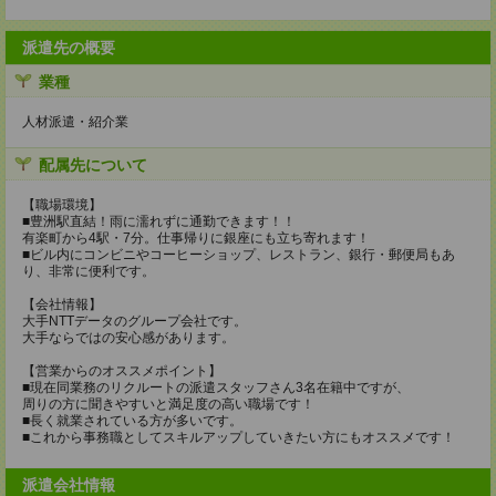
派遣先の概要
業種
人材派遣・紹介業
配属先について
【職場環境】
■豊洲駅直結！雨に濡れずに通勤できます！！
有楽町から4駅・7分。仕事帰りに銀座にも立ち寄れます！
■ビル内にコンビニやコーヒーショップ、レストラン、銀行・郵便局もあ
り、非常に便利です。
【会社情報】
大手NTTデータのグループ会社です。
大手ならではの安心感があります。
【営業からのオススメポイント】
■現在同業務のリクルートの派遣スタッフさん3名在籍中ですが、
周りの方に聞きやすいと満足度の高い職場です！
■長く就業されている方が多いです。
■これから事務職としてスキルアップしていきたい方にもオススメです！
派遣会社情報