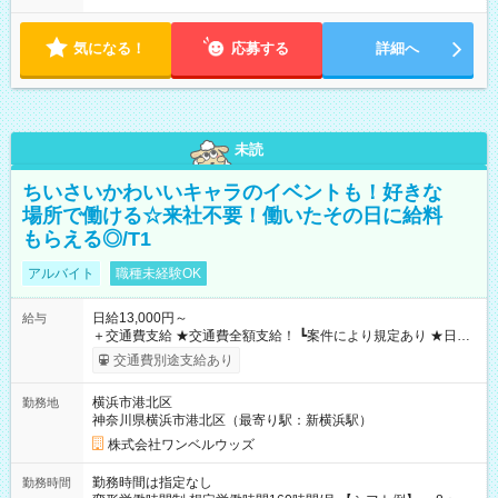
気になる！
応募する
詳細へ
未読
ちいさいかわいいキャラのイベントも！好きな
場所で働ける☆来社不要！働いたその日に給料
もらえる◎/T1
アルバイト
職種未経験OK
日給13,000円～
給与
＋交通費支給 ★交通費全額支給！ ┗案件により規定あり ★日払
いOK！（規定あり） ┗働いたその日に現金GET♪ お仕事後はコ
交通費別途支給あり
ンビニATMから 日払い分を引き落とせます！ 【試用期間】試
用期間なし
横浜市港北区
勤務地
神奈川県横浜市港北区（最寄り駅：新横浜駅）
株式会社ワンベルウッズ
勤務時間は指定なし
勤務時間