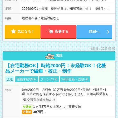
2026/09/01～長期 ※開始日はご相談可能です！ ※9月～！
期間
履歴書不要
/
電話対応なし
特徴
気になる！
応募する
詳細へ
掲載日：2026.08.07
未読
【在宅勤務OK】時給2000円！未経験OK！化粧
品メーカーで編集・校正・制作
派遣
職種未経験OK
ブランクOK
WEB登録・面接OK
時給2000円 月収例 32万円 時給2000円×実働8h×週5日×4
給与
週 ※月収例を保証するものではありません。※給与即受取りサ
ービス利用可（利用条件有）
交通費別途支給あり
1ヶ月3万円を上限として実費支給
交通費
30万円～
月収例