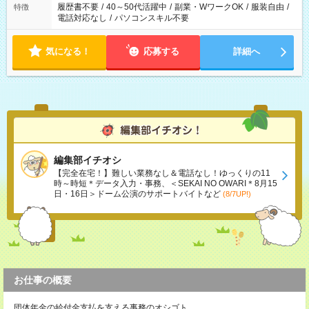
履歴書不要
/
40～50代活躍中
/
副業・WワークOK
/
服装自由
/
特徴
電話対応なし
/
パソコンスキル不要
気になる！
応募する
詳細へ
編集部イチオシ
【完全在宅！】難しい業務なし＆電話なし！ゆっくりの11
時～時短＊データ入力・事務、＜SEKAI NO OWARI＊8月15
日・16日＞ドーム公演のサポートバイトなど
(8/7UP!)
お仕事の概要
団体年金の給付金支払を支える事務のオシゴト