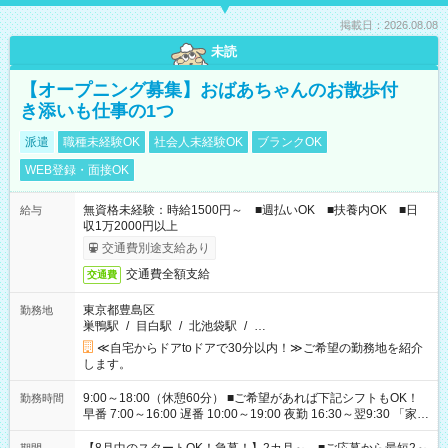
掲載日：2026.08.08
未読
【オープニング募集】おばあちゃんのお散歩付
き添いも仕事の1つ
派遣
職種未経験OK
社会人未経験OK
ブランクOK
WEB登録・面接OK
無資格未経験：時給1500円～ ■週払いOK ■扶養内OK ■日
給与
収1万2000円以上
交通費別途支給あり
交通費全額支給
交通費
東京都豊島区
勤務地
巣鴨駅
/
目白駅
/
北池袋駅
/
…
≪自宅からドアtoドアで30分以内！≫ご希望の勤務地を紹介
します。
9:00～18:00（休憩60分） ■ご希望があれば下記シフトもOK！
勤務時間
早番 7:00～16:00 遅番 10:00～19:00 夜勤 16:30～翌9:30 「家族
と休みを合わせたい」 「余裕を持って夕飯の準備がしたい」
「できれば残業はしたくない」 など、ご希望を教えてください