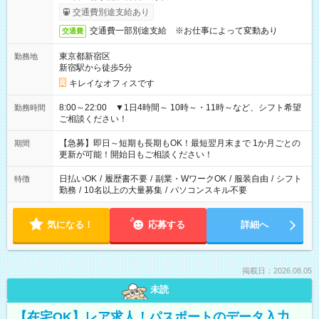
交通費別途支給あり
交通費一部別途支給 ※お仕事によって変動あり
交通費
東京都新宿区
勤務地
新宿駅から徒歩5分
キレイなオフィスです
8:00～22:00 ▼1日4時間～ 10時～・11時～など、シフト希望
勤務時間
ご相談ください！
【急募】即日～短期も長期もOK！最短翌月末まで 1か月ごとの
期間
更新が可能！開始日もご相談ください！
日払いOK
/
履歴書不要
/
副業・WワークOK
/
服装自由
/
シフト
特徴
勤務
/
10名以上の大量募集
/
パソコンスキル不要
気になる！
応募する
詳細へ
掲載日：2026.08.05
未読
【在宅OK】レア求人！パスポートのデータ入力