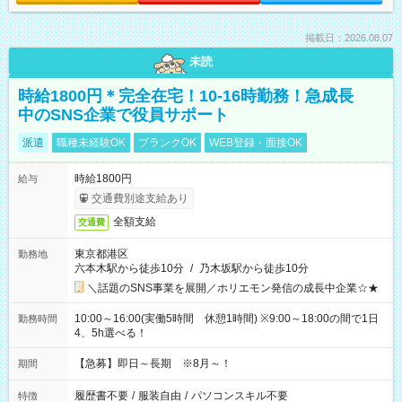
掲載日：2026.08.07
未読
時給1800円＊完全在宅！10-16時勤務！急成長
中のSNS企業で役員サポート
派遣
職種未経験OK
ブランクOK
WEB登録・面接OK
時給1800円
給与
交通費別途支給あり
全額支給
交通費
東京都港区
勤務地
六本木駅から徒歩10分
/
乃木坂駅から徒歩10分
＼話題のSNS事業を展開／ホリエモン発信の成長中企業☆★
10:00～16:00(実働5時間 休憩1時間) ※9:00～18:00の間で1日
勤務時間
4、5h選べる！
【急募】即日～長期 ※8月～！
期間
履歴書不要
/
服装自由
/
パソコンスキル不要
特徴