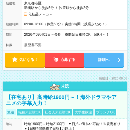
東京都港区
勤務地
新橋駅から徒歩5分
/
汐留駅から徒歩2分
化粧品メ－カ－
09:00-18:00（休憩60分）実働8時間（残業少なめ！）
勤務時間
2026年09月01日～長期 ※開始日相談OK ※9月～！
期間
履歴書不要
特徴
気になる！
応募する
詳細へ
掲載日：2026.08.05
未読
【在宅あり】高時給1900円～！海外ドラマやア
ニメの字幕入力！
派遣
職種未経験OK
社会人未経験OK
大学生歓迎
ブランクOK
時給1900円～時給2100円 ▼日払い週払い可能！※規定有り
給与
▼1日6時間勤務で日収1万以上！