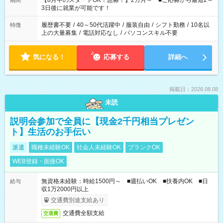
【8月中のスタートOK！急募！】2カ月～ ■ご応募から最短2～
期間
ね。 ※Wワーク希望の方へ 今ご覧のお仕事で希望する勤務時間
3日後に就業が可能です！
と、もう1つのお仕事の勤務時間。 合計で週40時間を超える場
合は応募できません。
履歴書不要
/
40～50代活躍中
/
服装自由
/
シフト勤務
/
10名以
特徴
上の大量募集
/
電話対応なし
/
パソコンスキル不要
気になる！
応募する
詳細へ
掲載日：2026.08.08
未読
説明会参加で全員に【現金2千円相当プレゼン
ト】生活のお手伝い
派遣
職種未経験OK
社会人未経験OK
ブランクOK
WEB登録・面接OK
無資格未経験：時給1500円～ ■週払いOK ■扶養内OK ■日
給与
収1万2000円以上
交通費別途支給あり
交通費全額支給
交通費