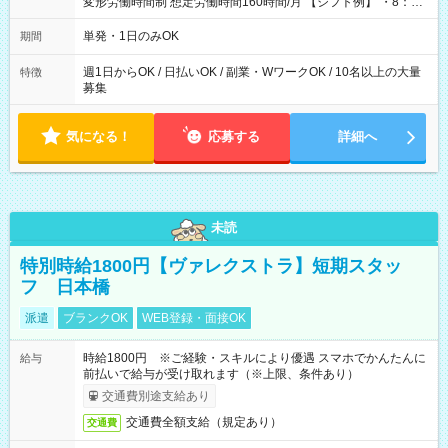
変形労働時間制 想定労働時間160時間/月 【シフト例】 ・8：00
～21：00
単発・1日のみOK
期間
週1日からOK / 日払いOK / 副業・WワークOK / 10名以上の大量
特徴
募集
気になる！
応募する
詳細へ
未読
特別時給1800円【ヴァレクストラ】短期スタッ
フ 日本橋
派遣
ブランクOK
WEB登録・面接OK
時給1800円 ※ご経験・スキルにより優遇 スマホでかんたんに
給与
前払いで給与が受け取れます（※上限、条件あり）
交通費別途支給あり
交通費全額支給（規定あり）
交通費