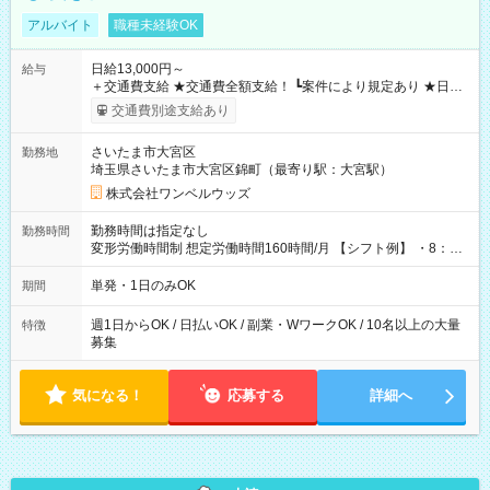
アルバイト
職種未経験OK
日給13,000円～
給与
＋交通費支給 ★交通費全額支給！ ┗案件により規定あり ★日払
いOK！（規定あり） ┗働いたその日に現金GET♪ お仕事後はコ
交通費別途支給あり
ンビニATMから 日払い分を引き落とせます！ 【試用期間】試
用期間なし
さいたま市大宮区
勤務地
埼玉県さいたま市大宮区錦町（最寄り駅：大宮駅）
株式会社ワンベルウッズ
勤務時間は指定なし
勤務時間
変形労働時間制 想定労働時間160時間/月 【シフト例】 ・8：00
～21：00
単発・1日のみOK
期間
週1日からOK / 日払いOK / 副業・WワークOK / 10名以上の大量
特徴
募集
気になる！
応募する
詳細へ