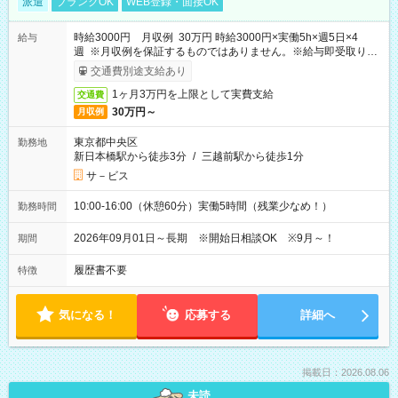
派遣
ブランクOK
WEB登録・面接OK
時給3000円 月収例 30万円 時給3000円×実働5h×週5日×4
給与
週 ※月収例を保証するものではありません。※給与即受取りサ
ービス利用可（利用条件有）
交通費別途支給あり
1ヶ月3万円を上限として実費支給
交通費
30万円～
月収例
東京都中央区
勤務地
新日本橋駅から徒歩3分
/
三越前駅から徒歩1分
サ－ビス
10:00-16:00（休憩60分）実働5時間（残業少なめ！）
勤務時間
2026年09月01日～長期 ※開始日相談OK ※9月～！
期間
履歴書不要
特徴
気になる！
応募する
詳細へ
掲載日：2026.08.06
未読