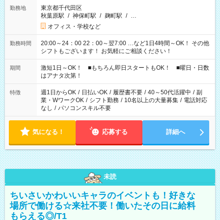
東京都千代田区
勤務地
秋葉原駅
/
神保町駅
/
麹町駅
/
…
オフィス・学校など
20:00～24：00 22：00～翌7:00 …など1日4時間～OK！ その他
勤務時間
シフトもございます！ お気軽にご相談ください！
激短1日～OK！ ■もちろん即日スタートもOK！ ■曜日・日数
期間
はアナタ次第！
週1日からOK
/
日払いOK
/
履歴書不要
/
40～50代活躍中
/
副
特徴
業・WワークOK
/
シフト勤務
/
10名以上の大量募集
/
電話対応
なし
/
パソコンスキル不要
気になる！
応募する
詳細へ
未読
ちいさいかわいいキャラのイベントも！好きな
場所で働ける☆来社不要！働いたその日に給料
もらえる◎/T1