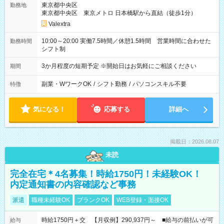
東京都中央区
勤務地
東京都中央区 東京メトロ 日本橋駅から直結（徒歩1分）
Valextra
10:00～20:00 実働7.5時間／休憩1.5時間 営業時間に合わせた
勤務時間
シフト制
3か月程度の短期予定 ※開始日はお気軽にご相談ください
期間
副業・WワークOK
/
シフト勤務
/
パソコンスキル不要
特徴
気になる！
応募する
詳細へ
掲載日：2026.08.07
未読
完全在宅＊4名募集！時給1750円！未経験OK！
内定通知書の内容確認など事務
派遣
職種未経験OK
ブランクOK
WEB登録・面接OK
時給1750円＋交 【月収例】290,937円～ ■給与の前払いが可
給与