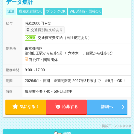
データ集計
派遣
職種未経験OK
ブランクOK
WEB登録・面接OK
時給2600円＋交
給与
交通費別途支給あり
交通費実費支給（当社規定あり）
交通費
東京都港区
勤務地
溜池山王駅から徒歩5分
/
六本木一丁目駅から徒歩3分
官公庁・関連団体
9:00～17:00
勤務時間
2026/9/1～長期 ※期間限定:2027年3月末まで ※9月～OK！
期間
履歴書不要
/
40～50代活躍中
特徴
気になる！
応募する
詳細へ
掲載日：2026.08.08
未読