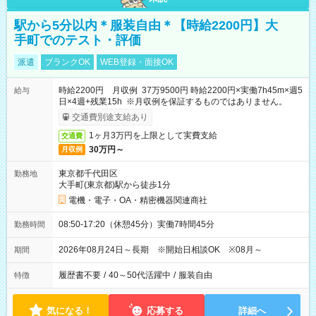
駅から5分以内＊服装自由＊【時給2200円】大
手町でのテスト・評価
派遣
ブランクOK
WEB登録・面接OK
時給2200円 月収例 37万9500円 時給2200円×実働7h45m×週5
給与
日×4週+残業15h ※月収例を保証するものではありません。
交通費別途支給あり
1ヶ月3万円を上限として実費支給
交通費
30万円～
月収例
東京都千代田区
勤務地
大手町(東京都)駅から徒歩1分
電機・電子・OA・精密機器関連商社
08:50-17:20（休憩45分）実働7時間45分
勤務時間
2026年08月24日～長期 ※開始日相談OK ※08月～
期間
履歴書不要
/
40～50代活躍中
/
服装自由
特徴
気になる！
応募する
詳細へ