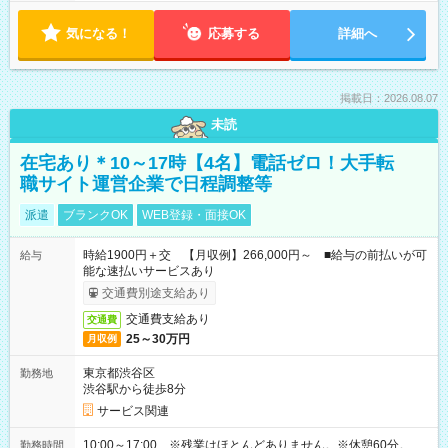
気になる！
応募する
詳細へ
掲載日：2026.08.07
未読
在宅あり＊10～17時【4名】電話ゼロ！大手転
職サイト運営企業で日程調整等
派遣
ブランクOK
WEB登録・面接OK
時給1900円＋交 【月収例】266,000円～ ■給与の前払いが可
給与
能な速払いサービスあり
交通費別途支給あり
交通費支給あり
交通費
25～30万円
月収例
東京都渋谷区
勤務地
渋谷駅から徒歩8分
サービス関連
10:00～17:00 ※残業はほとんどありません。※休憩60分。
勤務時間