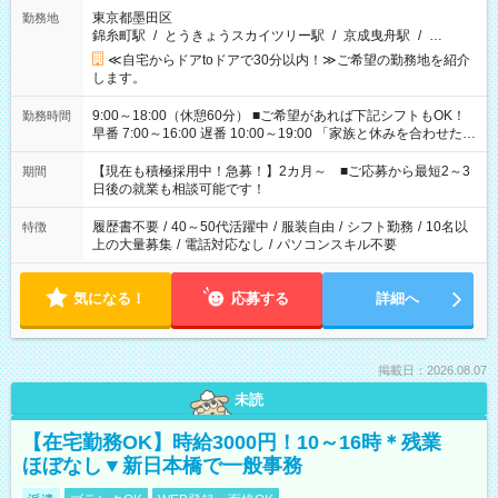
東京都墨田区
勤務地
錦糸町駅
/
とうきょうスカイツリー駅
/
京成曳舟駅
/
…
≪自宅からドアtoドアで30分以内！≫ご希望の勤務地を紹介
します。
9:00～18:00（休憩60分） ■ご希望があれば下記シフトもOK！
勤務時間
早番 7:00～16:00 遅番 10:00～19:00 「家族と休みを合わせた
い」 「余裕を持って夕飯の準備がしたい」 「できれば残業はし
たくない」 など、ご希望を教えてくださいね。 ※Wワーク希望
【現在も積極採用中！急募！】2カ月～ ■ご応募から最短2～3
期間
の方へ 今ご覧のお仕事で希望する勤務時間と、もう1つのお仕事
日後の就業も相談可能です！
の勤務時間。 合計で週40時間を超える場合は応募できません。
履歴書不要
/
40～50代活躍中
/
服装自由
/
シフト勤務
/
10名以
特徴
上の大量募集
/
電話対応なし
/
パソコンスキル不要
気になる！
応募する
詳細へ
掲載日：2026.08.07
未読
【在宅勤務OK】時給3000円！10～16時＊残業
ほぼなし▼新日本橋で一般事務