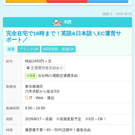
掲載日：2026.08.05
未読
完全在宅で16時まで！英語&日本語＼EC運営サ
ポート／
派遣
ブランクOK
WEB登録・面接OK
時給2450円＋交
給与
交通費別途支給あり
出社時の通勤交通費支給
交通費
東京都港区
勤務地
六本木駅から徒歩3分
IT・Web・通信
9:00～16:00
勤務時間
2026/8/17～長期 ※長期更新予定 ※8月～OK！
期間
履歴書不要
/
40～50代活躍中
/
服装自由
特徴