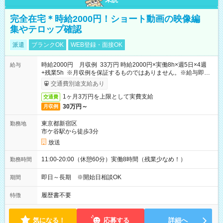
完全在宅＊時給2000円！ショート動画の映像編
集やテロップ確認
派遣
ブランクOK
WEB登録・面接OK
時給2000円 月収例 33万円 時給2000円×実働8h×週5日×4週
給与
+残業5h ※月収例を保証するものではありません。※給与即受
取りサービス利用可（利用条件有）
交通費別途支給あり
1ヶ月3万円を上限として実費支給
交通費
30万円～
月収例
東京都新宿区
勤務地
市ケ谷駅から徒歩3分
放送
11:00-20:00（休憩60分）実働8時間（残業少なめ！）
勤務時間
即日～長期 ※開始日相談OK
期間
履歴書不要
特徴
気になる！
応募する
詳細へ