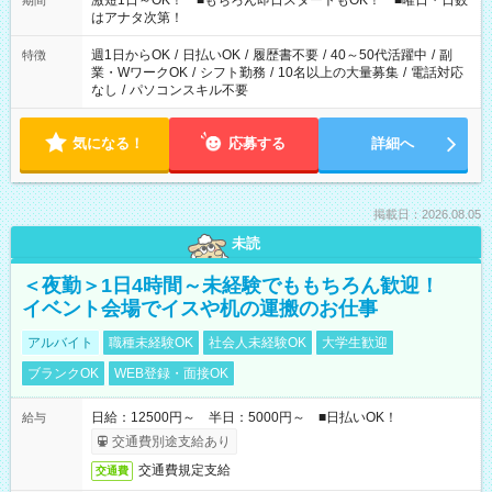
激短1日～OK！ ■もちろん即日スタートもOK！ ■曜日・日数
期間
はアナタ次第！
週1日からOK
/
日払いOK
/
履歴書不要
/
40～50代活躍中
/
副
特徴
業・WワークOK
/
シフト勤務
/
10名以上の大量募集
/
電話対応
なし
/
パソコンスキル不要
気になる！
応募する
詳細へ
掲載日：2026.08.05
未読
＜夜勤＞1日4時間～未経験でももちろん歓迎！
イベント会場でイスや机の運搬のお仕事
アルバイト
職種未経験OK
社会人未経験OK
大学生歓迎
ブランクOK
WEB登録・面接OK
日給：12500円～ 半日：5000円～ ■日払いOK！
給与
交通費別途支給あり
交通費規定支給
交通費