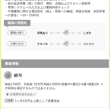
・給付金請求書（紙）の受付、開封、点検およびスキャン前処理
・専用システムへの入力および書類内容チェック
・不備書類に関する電話対応（個人・団体への確認、再提出依頼、未請求者
への督促）⇒10～15件/日
職場の雰囲気
職場の様子
活気あり
しずか
仕事の仕方
テキパキ
コツコツ
募集情報
給与
時給1700円 月収例 25万円 時給1700円×実働7h×週5日×4週+残業10h ※
月収例を保証するものではありません。
交通費別途支給あり
1ヶ月3万円を上限として実費支給
交通費