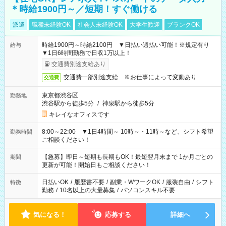
＊時給1900円～／短期！すぐ働ける
派遣
職種未経験OK
社会人未経験OK
大学生歓迎
ブランクOK
時給1900円～時給2100円 ▼日払い週払い可能！※規定有り
給与
▼1日6時間勤務で日収1万以上！
交通費別途支給あり
交通費一部別途支給 ※お仕事によって変動あり
交通費
東京都渋谷区
勤務地
渋谷駅から徒歩5分
/
神泉駅から徒歩5分
キレイなオフィスです
8:00～22:00 ▼1日4時間～ 10時～・11時～など、シフト希望
勤務時間
ご相談ください！
【急募】即日～短期も長期もOK！最短翌月末まで 1か月ごとの
期間
更新が可能！開始日もご相談ください！
日払いOK
/
履歴書不要
/
副業・WワークOK
/
服装自由
/
シフト
特徴
勤務
/
10名以上の大量募集
/
パソコンスキル不要
気になる！
応募する
詳細へ