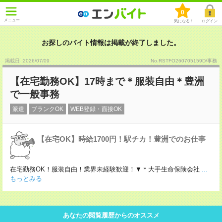
0
メニュー
気になる！
ログイン
お探しのバイト情報は掲載が終了しました。
掲載日 :2026
/
07
/
09
No.RSTFO260705159D/事務
【在宅勤務OK】17時まで＊服装自由＊豊洲
で一般事務
派遣
ブランクOK
WEB登録・面接OK
【在宅OK】時給1700円！駅チカ！豊洲でのお仕事
在宅勤務OK！服装自由！業界未経験歓迎！▼＊大手生命保険会社
...
もっとみる
あなたの閲覧履歴からのオススメ