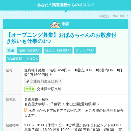
あなたの閲覧履歴からのオススメ
掲載日：2026.08.07
未読
【オープニング募集】おばあちゃんのお散歩付
き添いも仕事の1つ
派遣
職種未経験OK
社会人未経験OK
ブランクOK
WEB登録・面接OK
無資格未経験：時給1450円～ ■週払いOK ■扶養内OK ■日
給与
収1万1600円以上
交通費別途支給あり
交通費全額支給
交通費
名古屋市千種区
勤務地
名古屋大学駅
/
千種駅
/
東山公園(愛知県)駅
/
…
≪自宅からドアtoドアで30分以内！≫ご希望の勤務地を紹介
します。
9:00～18:00（休憩60分） ■ご希望があれば下記シフトもOK！
勤務時間
早番 7:00～16:00 遅番 10:00～19:00 夜勤 16:30～翌9:30 「家族