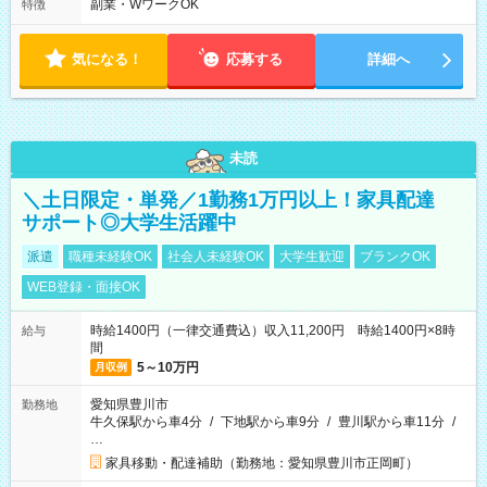
副業・WワークOK
特徴
気になる！
応募する
詳細へ
未読
＼土日限定・単発／1勤務1万円以上！家具配達
サポート◎大学生活躍中
派遣
職種未経験OK
社会人未経験OK
大学生歓迎
ブランクOK
WEB登録・面接OK
時給1400円（一律交通費込）収入11,200円 時給1400円×8時
給与
間
5～10万円
月収例
愛知県豊川市
勤務地
牛久保駅から車4分
/
下地駅から車9分
/
豊川駅から車11分
/
…
家具移動・配達補助（勤務地：愛知県豊川市正岡町）