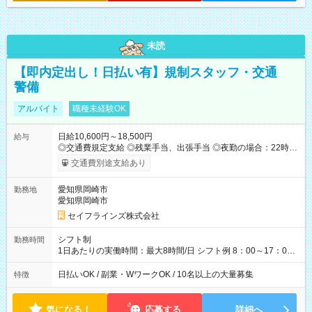
未読
【即内定出し！日払い有】規制スタッフ・交通
警備
アルバイト
職種未経験OK
日給10,600円～18,500円
給与
◎交通費規定支給 ◎残業手当、出張手当 ◎夜勤の場合：22時～
翌5時は割増給与 ◎日払い・週払い可(希望者／条件有) ＜月収例
交通費別途支給あり
＞ 日給10,600円×22日稼働＝23.5万円/月 ◎自分のぺースで勤務
可能 週2～OK！あなたの働き方と相談します♪ ダブルワークも
愛知県岡崎市
勤務地
可能です☺ 【試用期間】試用期間あり 試用期間の長さ：3ヶ月
愛知県岡崎市
雇用形態、給与は本採用時と同じです。
セイフラインズ株式会社
シフト制
勤務時間
1日あたりの実働時間：最大8時間/日 シフト例 8：00～17：00
21：00～6：00 ※現場によっては多少時間は前後します ▶残業
ほとんどなし！ ▶時間より早く終わることの方が多いと思いま
日払いOK / 副業・WワークOK / 10名以上の大量募集
特徴
す。現場によっては午前中で終わってしまう場合も。その場合
も日給は同額支給！ ▶ご希望の方は夜勤（21:00～6:00）のお仕
事も可能。
気になる！
応募する
詳細へ