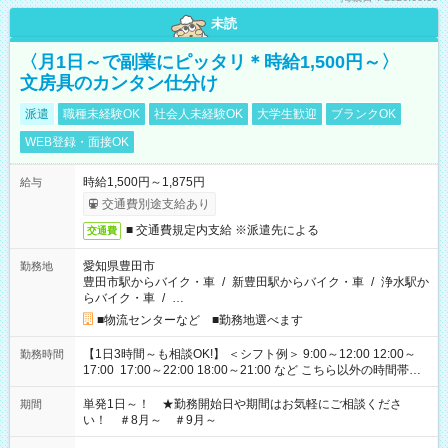
未読
〈月1日～で副業にピッタリ＊時給1,500円～〉
文房具のカンタン仕分け
派遣
職種未経験OK
社会人未経験OK
大学生歓迎
ブランクOK
WEB登録・面接OK
時給1,500円～1,875円
給与
交通費別途支給あり
■ 交通費規定内支給 ※派遣先による
交通費
愛知県豊田市
勤務地
豊田市駅からバイク・車
/
新豊田駅からバイク・車
/
浄水駅か
らバイク・車
/
…
■物流センターなど ■勤務地選べます
【1日3時間～も相談OK!】 ＜シフト例＞ 9:00～12:00 12:00～
勤務時間
17:00 17:00～22:00 18:00～21:00 など こちら以外の時間帯も
お気軽にご相談ください！
単発1日～！ ★勤務開始日や期間はお気軽にご相談くださ
期間
い！ ＃8月～ ＃9月～