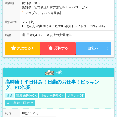
そのほか所定の条件が適用されます 【試用期間】試用期間なし
愛知県一宮市
勤務地
愛知県一宮市萩原町林野鷺宮8-1 T-LOGI 一宮 2F
アマゾンジャパン合同会社
シフト制
勤務時間
1日あたりの実働時間：最大8時間/日 シフト例 ・22時～0時 入
社後、就業可能シフトをご確認の上、申請してください。
週1日からOK / 10名以上の大量募集
特徴
気になる！
応募する
詳細へ
未読
高時給！平日休み！日勤のお仕事！ピッキン
グ、PC作業
派遣
職種未経験OK
社会人未経験OK
ブランクOK
WEB登録・面接OK
時給1350円
給与