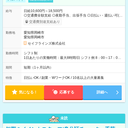
日給10,600円～18,500円
給与
◎交通費全額支給 ◎夜勤手当、出張手当 ◎日払い・週払い可(希
望者／条件有) ＜月収例＞ 日給10,600円×22日稼働＝23.5万円/
交通費別途支給あり
月 ◎自分のぺースで勤務可能 週2～OK！あなたの働き方と相談
します♪ ダブルワークも可能です☺ 【試用期間】試用期間あり
愛知県岡崎市
勤務地
試用期間の長さ：3ヶ月 雇用形態、給与は本採用時と同じです。
愛知県岡崎市
セイフラインズ株式会社
シフト制
勤務時間
1日あたりの実働時間：最大8時間/日 シフト例 8：00～17：00
21：00～6：00 ※現場によっては多少時間は前後します ▶残業
ほとんどなし！ ▶時間より早く終わることの方が多いと思いま
短期（1ヶ月以内）
期間
す。現場によっては午前中で終わってしまう場合も。その場合
も日給は同額支給！
日払いOK / 副業・WワークOK / 10名以上の大量募集
特徴
気になる！
応募する
詳細へ
未読