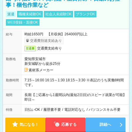
事！梱包作業など
派遣
職種未経験OK
社会人未経験OK
ブランクOK
WEB登録・面接OK
時給1650円 【月収例】264000円以上
給与
交通費別途支給あり
交通費支給有り
交通費
愛知県安城市
勤務地
新安城駅から徒歩25分
素材系メーカー
7:15～16:00 16:15～1:30 18:15～3:30 ※表記のうち実働8時間
勤務時間
です。
長期【ご応募から1週間以内(最短2日目)のスピード就業が可能】
期間
即日～
日払いOK
/
履歴書不要
/
電話対応なし
/
パソコンスキル不要
特徴
気になる！
応募する
詳細へ