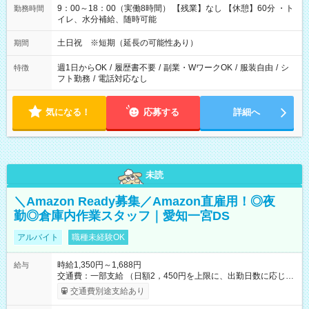
9：00～18：00（実働8時間） 【残業】なし 【休憩】60分 ・ト
勤務時間
イレ、水分補給、随時可能
土日祝 ※短期（延長の可能性あり）
期間
週1日からOK
/
履歴書不要
/
副業・WワークOK
/
服装自由
/
シ
特徴
フト勤務
/
電話対応なし
気になる！
応募する
詳細へ
未読
＼Amazon Ready募集／Amazon直雇用！◎夜
勤◎倉庫内作業スタッフ｜愛知一宮DS
アルバイト
職種未経験OK
時給1,350円～1,688円
給与
交通費：一部支給 （日額2，450円を上限に、出勤日数に応じて
実費支給） ※22:00～翌5:00までは時給25%UP！ ■給与前払い
交通費別途支給あり
制度あり ※前払い額の上限あり、手数料無料（Amazon負担）