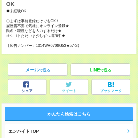
OK
◆未経験OK！
〇まずは事前登録だけでもOK！
履歴書不要で気軽にオンライン登録★
氏名・職種などを入力するだけ★
オシゴトただいま少しずつ増加中★
【広告ナンバー：1314WR0708G53★57-S】
メール
LINE
で送る
で送る
シェア
ツイート
ブックマーク
かんたん検索はこちら
エンバイトTOP