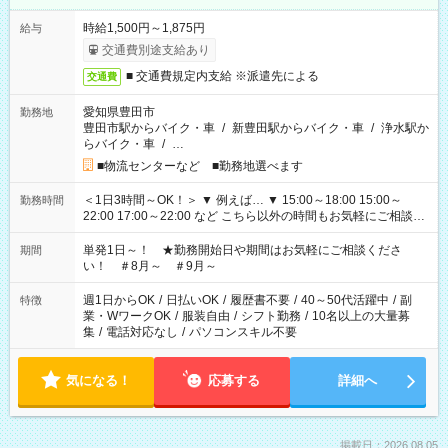
時給1,500円～1,875円
給与
交通費別途支給あり
■ 交通費規定内支給 ※派遣先による
交通費
愛知県豊田市
勤務地
豊田市駅からバイク・車
/
新豊田駅からバイク・車
/
浄水駅か
らバイク・車
/
…
■物流センターなど ■勤務地選べます
＜1日3時間～OK！＞ ▼ 例えば… ▼ 15:00～18:00 15:00～
勤務時間
22:00 17:00～22:00 など こちら以外の時間もお気軽にご相談く
ださい！
単発1日～！ ★勤務開始日や期間はお気軽にご相談くださ
期間
い！ ＃8月～ ＃9月～
週1日からOK
/
日払いOK
/
履歴書不要
/
40～50代活躍中
/
副
特徴
業・WワークOK
/
服装自由
/
シフト勤務
/
10名以上の大量募
集
/
電話対応なし
/
パソコンスキル不要
気になる！
応募する
詳細へ
掲載日：2026.08.05