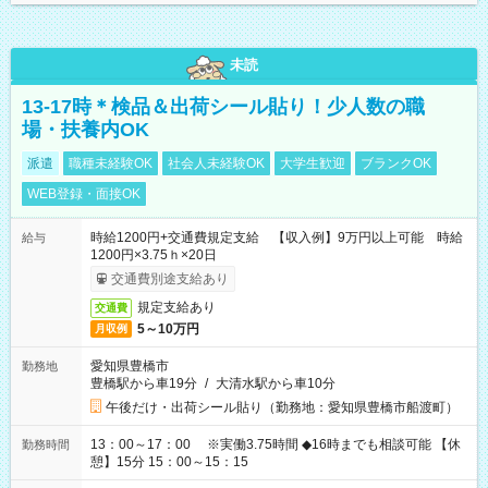
未読
13-17時＊検品＆出荷シール貼り！少人数の職
場・扶養内OK
派遣
職種未経験OK
社会人未経験OK
大学生歓迎
ブランクOK
WEB登録・面接OK
時給1200円+交通費規定支給 【収入例】9万円以上可能 時給
給与
1200円×3.75ｈ×20日
交通費別途支給あり
規定支給あり
交通費
5～10万円
月収例
愛知県豊橋市
勤務地
豊橋駅から車19分
/
大清水駅から車10分
午後だけ・出荷シール貼り（勤務地：愛知県豊橋市船渡町）
13：00～17：00 ※実働3.75時間 ◆16時までも相談可能 【休
勤務時間
憩】15分 15：00～15：15