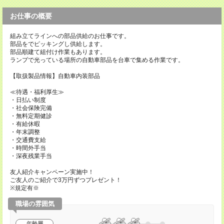
お仕事の概要
組み立てラインへの部品供給のお仕事です。
部品をでピッキングし供給します。
部品順建て組付け作業もあります。
ランプで光っている場所の自動車部品を台車で集める作業です。
【取扱製品情報】自動車内装部品
≪待遇・福利厚生≫
・日払い制度
・社会保険完備
・無料定期健診
・有給休暇
・年末調整
・交通費支給
・時間外手当
・深夜残業手当
友人紹介キャンペーン実施中！
ご友人のご紹介で3万円ずつプレゼント！
※規定有※
職場の雰囲気
年齢層