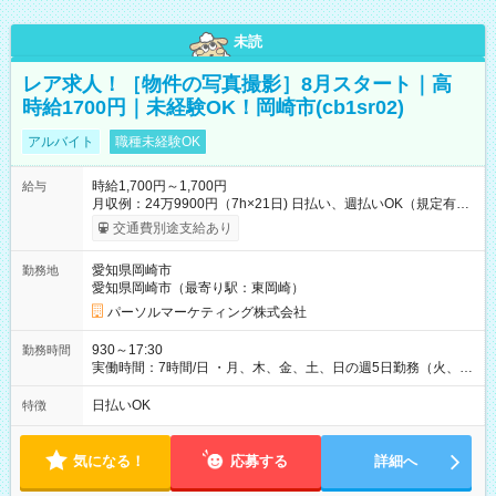
未読
レア求人！［物件の写真撮影］8月スタート｜高
時給1700円｜未経験OK！岡崎市(cb1sr02)
アルバイト
職種未経験OK
時給1,700円～1,700円
給与
月収例：24万9900円（7h×21日) 日払い、週払いOK（規定有
り） 【試用期間】試用期間なし
交通費別途支給あり
愛知県岡崎市
勤務地
愛知県岡崎市（最寄り駅：東岡崎）
パーソルマーケティング株式会社
930～17:30
勤務時間
実働時間：7時間/日 ・月、木、金、土、日の週5日勤務（火、水
は固定休です／夏季、年末年始等、長期休暇有り！） ・ワンシ
フト！ 残業ほぼナシ（0～5h/月）
日払いOK
特徴
気になる！
応募する
詳細へ