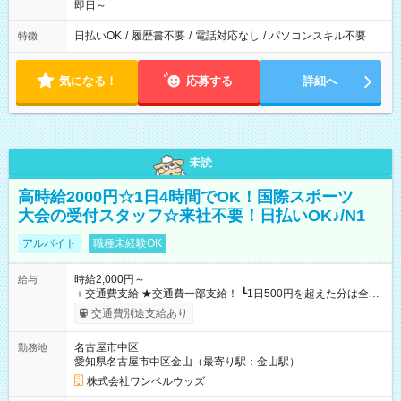
即日～
日払いOK
/
履歴書不要
/
電話対応なし
/
パソコンスキル不要
特徴
気になる！
応募する
詳細へ
未読
高時給2000円☆1日4時間でOK！国際スポーツ
大会の受付スタッフ☆来社不要！日払いOK♪/N1
アルバイト
職種未経験OK
時給2,000円～
給与
＋交通費支給 ★交通費一部支給！ ┗1日500円を超えた分は全額
支給！ ※往復500円以内の方は自己負担となります ★日払い
交通費別途支給あり
OK！（規定あり） ┗働いたその日に現金GET♪ お仕事後はコン
ビニATMから 日払い分を引き落とせます！ 【試用期間】試用
名古屋市中区
勤務地
期間なし
愛知県名古屋市中区金山（最寄り駅：金山駅）
株式会社ワンベルウッズ