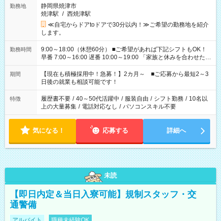
静岡県焼津市
勤務地
焼津駅
/
西焼津駅
≪自宅からドアtoドアで30分以内！≫ご希望の勤務地を紹介
します。
9:00～18:00（休憩60分） ■ご希望があれば下記シフトもOK！
勤務時間
早番 7:00～16:00 遅番 10:00～19:00 「家族と休みを合わせた
い」 「余裕を持って夕飯の準備がしたい」 「できれば残業はし
たくない」 など、ご希望を教えてくださいね。 ※Wワーク希望
【現在も積極採用中！急募！】2カ月～ ■ご応募から最短2～3
期間
の方へ 今ご覧のお仕事で希望する勤務時間と、もう1つのお仕事
日後の就業も相談可能です！
の勤務時間。 合計で週40時間を超える場合は応募できません。
履歴書不要
/
40～50代活躍中
/
服装自由
/
シフト勤務
/
10名以
特徴
上の大量募集
/
電話対応なし
/
パソコンスキル不要
気になる！
応募する
詳細へ
未読
【即日内定＆当日入寮可能】規制スタッフ・交
通警備
アルバイト
職種未経験OK