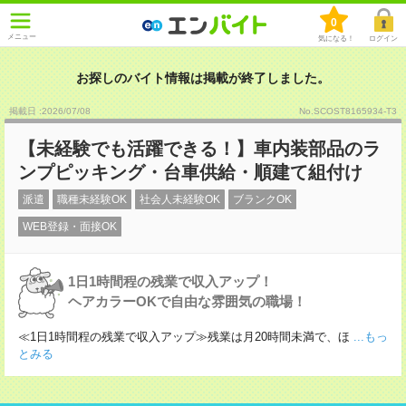
0
メニュー
気になる！
ログイン
お探しのバイト情報は掲載が終了しました。
掲載日 :2026
/
07
/
08
No.SCOST8165934-T3
【未経験でも活躍できる！】車内装部品のラ
ンプピッキング・台車供給・順建て組付け
派遣
職種未経験OK
社会人未経験OK
ブランクOK
WEB登録・面接OK
1日1時間程の残業で収入アップ！
ヘアカラーOKで自由な雰囲気の職場！
≪1日1時間程の残業で収入アップ≫残業は月20時間未満で、ほ
...もっ
とみる