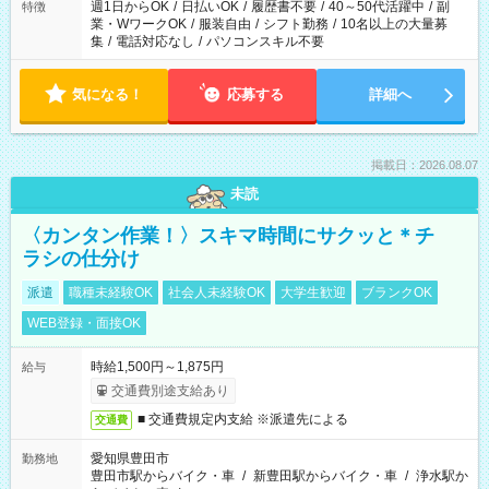
週1日からOK
/
日払いOK
/
履歴書不要
/
40～50代活躍中
/
副
特徴
業・WワークOK
/
服装自由
/
シフト勤務
/
10名以上の大量募
集
/
電話対応なし
/
パソコンスキル不要
気になる！
応募する
詳細へ
掲載日：2026.08.07
未読
〈カンタン作業！〉スキマ時間にサクッと＊チ
ラシの仕分け
派遣
職種未経験OK
社会人未経験OK
大学生歓迎
ブランクOK
WEB登録・面接OK
時給1,500円～1,875円
給与
交通費別途支給あり
■ 交通費規定内支給 ※派遣先による
交通費
愛知県豊田市
勤務地
豊田市駅からバイク・車
/
新豊田駅からバイク・車
/
浄水駅か