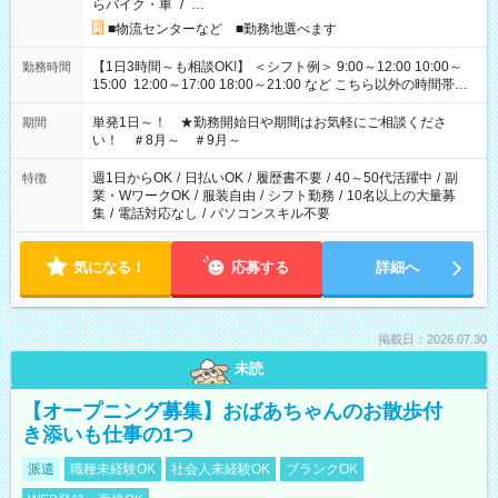
らバイク・車
/
…
■物流センターなど ■勤務地選べます
【1日3時間～も相談OK!】 ＜シフト例＞ 9:00～12:00 10:00～
勤務時間
15:00 12:00～17:00 18:00～21:00 など こちら以外の時間帯も
お気軽にご相談ください！
単発1日～！ ★勤務開始日や期間はお気軽にご相談くださ
期間
い！ ＃8月～ ＃9月～
週1日からOK
/
日払いOK
/
履歴書不要
/
40～50代活躍中
/
副
特徴
業・WワークOK
/
服装自由
/
シフト勤務
/
10名以上の大量募
集
/
電話対応なし
/
パソコンスキル不要
気になる！
応募する
詳細へ
掲載日：2026.07.30
未読
【オープニング募集】おばあちゃんのお散歩付
き添いも仕事の1つ
派遣
職種未経験OK
社会人未経験OK
ブランクOK