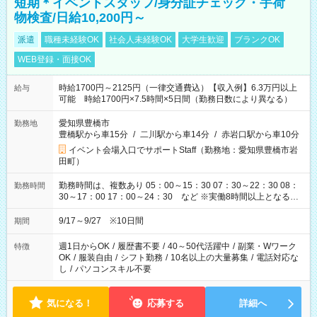
短期＊イベントスタッフ/身分証チェック・手荷
物検査/日給10,200円～
派遣
職種未経験OK
社会人未経験OK
大学生歓迎
ブランクOK
WEB登録・面接OK
時給1700円～2125円（一律交通費込）【収入例】6.3万円以上
給与
可能 時給1700円×7.5時間×5日間（勤務日数により異なる）
愛知県豊橋市
勤務地
豊橋駅から車15分
/
二川駅から車14分
/
赤岩口駅から車10分
イベント会場入口でサポートStaff（勤務地：愛知県豊橋市岩
田町）
勤務時間は、複数あり 05：00～15：30 07：30～22：30 08：
勤務時間
30～17：00 17：00～24：30 など ※実働8時間以上となる勤
務もあります。 【休憩】60分+他休憩あり 交替で取得します。
安全面に配慮しこまめな休憩があります。
9/17～9/27 ※10日間
期間
週1日からOK
/
履歴書不要
/
40～50代活躍中
/
副業・Wワーク
特徴
OK
/
服装自由
/
シフト勤務
/
10名以上の大量募集
/
電話対応な
し
/
パソコンスキル不要
気になる！
応募する
詳細へ