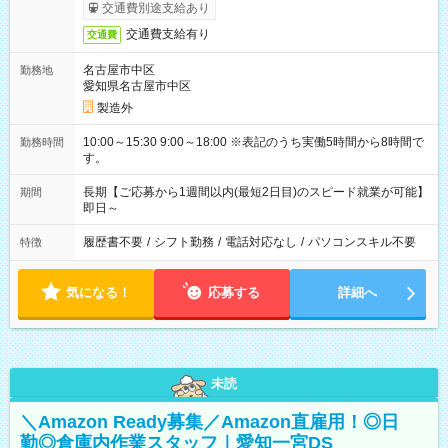
交通費別途支給あり
交通費支給有り
交通費
名古屋市中区
勤務地
愛知県名古屋市中区
製造外
10:00～15:30 9:00～18:00 ※表記のうち実働5時間から8時間で
勤務時間
す。
長期【ご応募から1週間以内(最短2日目)のスピード就業が可能】
期間
即日～
履歴書不要
/
シフト勤務
/
電話対応なし
/
パソコンスキル不要
特徴
気になる！
応募する
詳細へ
未読
＼Amazon Ready募集／Amazon直雇用！◎日
勤◎倉庫内作業スタッフ｜愛知一宮DS