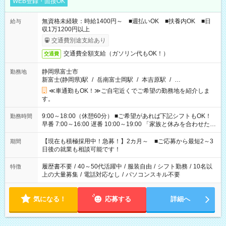
WEB登録・面接OK
無資格未経験：時給1400円～ ■週払いOK ■扶養内OK ■日
給与
収1万1200円以上
交通費別途支給あり
交通費全額支給（ガソリン代もOK！）
交通費
静岡県富士市
勤務地
新富士(静岡県)駅
/
岳南富士岡駅
/
本吉原駅
/
…
≪車通勤もOK！≫ご自宅近くでご希望の勤務地を紹介しま
す。
9:00～18:00（休憩60分） ■ご希望があれば下記シフトもOK！
勤務時間
早番 7:00～16:00 遅番 10:00～19:00 「家族と休みを合わせた
い」 「余裕を持って夕飯の準備がしたい」 「できれば残業はし
たくない」 など、ご希望を教えてくださいね。 ※Wワーク希望
【現在も積極採用中！急募！】2カ月～ ■ご応募から最短2～3
期間
の方へ 今ご覧のお仕事で希望する勤務時間と、もう1つのお仕事
日後の就業も相談可能です！
の勤務時間。 合計で週40時間を超える場合は応募できません。
履歴書不要
/
40～50代活躍中
/
服装自由
/
シフト勤務
/
10名以
特徴
上の大量募集
/
電話対応なし
/
パソコンスキル不要
気になる！
応募する
詳細へ