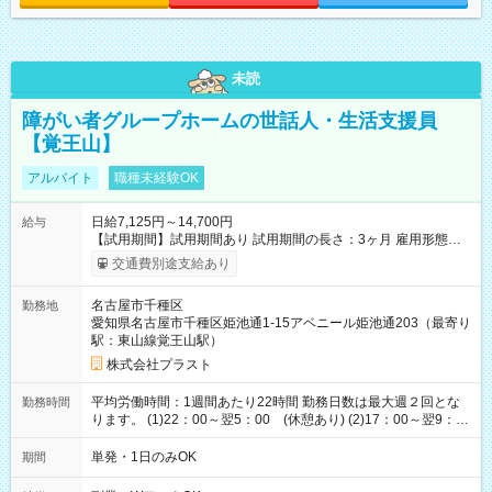
未読
障がい者グループホームの世話人・生活支援員
【覚王山】
アルバイト
職種未経験OK
日給7,125円～14,700円
給与
【試用期間】試用期間あり 試用期間の長さ：3ヶ月 雇用形態、
給与は本採用時と同じです。
交通費別途支給あり
名古屋市千種区
勤務地
愛知県名古屋市千種区姫池通1-15アベニール姫池通203（最寄り
駅：東山線覚王山駅）
株式会社プラスト
平均労働時間：1週間あたり22時間 勤務日数は最大週２回とな
勤務時間
ります。 (1)22：00～翌5：00 (休憩あり) (2)17：00～翌9：
00 (休憩あり) ３６協定提出済 平均労働時間：1週間あたり22
時間 勤務日数は最大週２回となります。 (1)22：00～翌5：00
単発・1日のみOK
期間
(休憩あり) (2)17：00～翌9：00 (休憩あり) ３６協定提出済