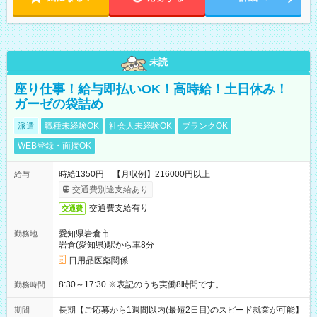
未読
座り仕事！給与即払いOK！高時給！土日休み！
ガーゼの袋詰め
派遣
職種未経験OK
社会人未経験OK
ブランクOK
WEB登録・面接OK
時給1350円 【月収例】216000円以上
給与
交通費別途支給あり
交通費支給有り
交通費
愛知県岩倉市
勤務地
岩倉(愛知県)駅から車8分
日用品医薬関係
8:30～17:30 ※表記のうち実働8時間です。
勤務時間
長期【ご応募から1週間以内(最短2日目)のスピード就業が可能】
期間