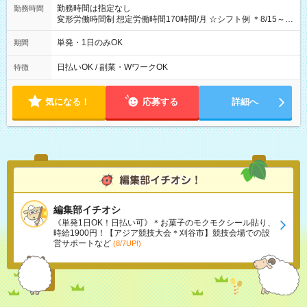
勤務時間は指定なし
勤務時間
変形労働時間制 想定労働時間170時間/月 ☆シフト例 ＊8/15～
10/26 全日共通 08：00～12：00 17：00～21：00 ＊8/31
～9/19のみ下記シフトもあります！ 12：00～16：00 ＊9/6～
単発・1日のみOK
期間
10/6、10/11～26のみ下記シフトもあります！ 07：00～11：
00
日払いOK / 副業・WワークOK
特徴
気になる！
応募する
詳細へ
編集部イチオシ
《単発1日OK！日払い可》＊お菓子のモクモクシール貼り、
時給1900円！【アジア競技大会＊刈谷市】競技会場での設
営サポートなど
(8/7UP!)