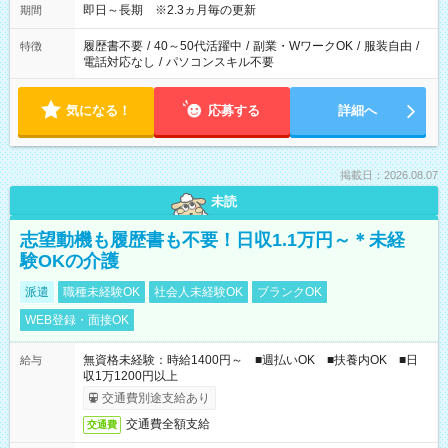
即日～長期 ※2.3ヵ月毎の更新
期間
履歴書不要
/
40～50代活躍中
/
副業・WワークOK
/
服装自由
/
特徴
電話対応なし
/
パソコンスキル不要
気になる！
応募する
詳細へ
掲載日：2026.08.07
未読
志望動機も履歴書も不要！日収1.1万円～＊未経
験OKの介護
派遣
職種未経験OK
社会人未経験OK
ブランクOK
WEB登録・面接OK
無資格未経験：時給1400円～ ■週払いOK ■扶養内OK ■日
給与
収1万1200円以上
交通費別途支給あり
交通費全額支給
交通費