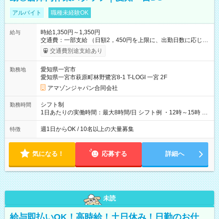
アルバイト
職種未経験OK
時給1,350円～1,350円
給与
交通費：一部支給 （日額2，450円を上限に、出勤日数に応じて
実費支給） ※22:00～翌5:00までは時給25%UP！ ■給与前払い
交通費別途支給あり
制度あり ※前払い額の上限あり、手数料無料（Amazon負担）
そのほか所定の条件が適用されます 【試用期間】試用期間なし
愛知県一宮市
勤務地
愛知県一宮市萩原町林野鷺宮8-1 T-LOGI 一宮 2F
アマゾンジャパン合同会社
シフト制
勤務時間
1日あたりの実働時間：最大8時間/日 シフト例 ・12時～15時 入
社後、就業可能シフトをご確認の上、申請してください。
週1日からOK / 10名以上の大量募集
特徴
気になる！
応募する
詳細へ
未読
給与即払いOK！高時給！土日休み！日勤のお仕