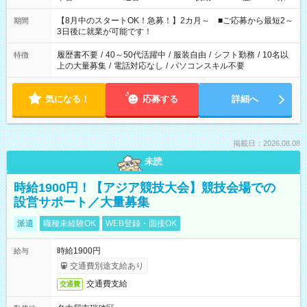
と休みを合わせたい」 「余裕を持って夕飯の準備がしたい」
「できれば残業はしたくない」 など、ご希望を教えてください
【8月中のスタートOK！急募！】2カ月～ ■ご応募から最短2～
期間
ね。 ※Wワーク希望の方へ 今ご覧のお仕事で希望する勤務時間
3日後に就業が可能です！
と、もう1つのお仕事の勤務時間。 合計で週40時間を超える場
合は応募できません。
履歴書不要
/
40～50代活躍中
/
服装自由
/
シフト勤務
/
10名以
特徴
上の大量募集
/
電話対応なし
/
パソコンスキル不要
気になる！
応募する
詳細へ
掲載日：2026.08.08
未読
時給1900円！【アジア競技大会】競技会場での
設営サポート／大量募集
派遣
職種未経験OK
WEB登録・面接OK
時給1900円
給与
交通費別途支給あり
交通費支給
交通費