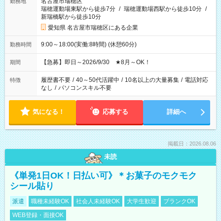
名古屋市瑞穂区
勤務地
瑞穂運動場東駅から徒歩7分
/
瑞穂運動場西駅から徒歩10分
/
新瑞橋駅から徒歩10分
愛知県 名古屋市瑞穂区にある企業
9:00～18:00(実働:8時間) (休憩60分)
勤務時間
【急募】即日～2026/9/30 ★8月～OK！
期間
履歴書不要
/
40～50代活躍中
/
10名以上の大量募集
/
電話対応
特徴
なし
/
パソコンスキル不要
気になる！
応募する
詳細へ
掲載日：2026.08.06
未読
《単発1日OK！日払い可》＊お菓子のモクモク
シール貼り
派遣
職種未経験OK
社会人未経験OK
大学生歓迎
ブランクOK
WEB登録・面接OK