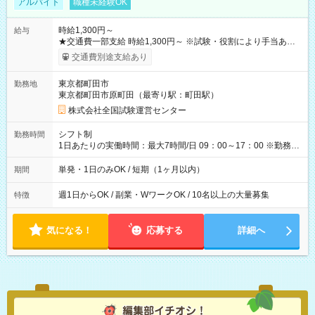
アルバイト
職種未経験OK
時給1,300円～
給与
★交通費一部支給 時給1,300円～ ※試験・役割により手当あり
※勤務回数により昇給あり 【即給（前払い）オプションあ
交通費別途支給あり
り！】 希望される場合、勤務から1週間ほどで給与の一部を受け
取れます。 ※手数料418円がかかります。 【過去試験日の収入
東京都町田市
勤務地
例】 ・河合塾模擬試験 8:30～17:30（休憩1時間） 時給1,300円
東京都町田市原町田（最寄り駅：町田駅）
×8時間＝日収10,400円＋交通費 ※当日の役割により時給＋100
円の場合あり ・国家試験 7:00～13:30（休憩なし） 時給1,300
株式会社全国試験運営センター
円（役割手当＋100円）×6時間＝日収8,400円＋交通費 【試用期
間】試用期間なし
シフト制
勤務時間
1日あたりの実働時間：最大7時間/日 09：00～17：00 ※勤務時
間は 試験により異なります。
単発・1日のみOK / 短期（1ヶ月以内）
期間
週1日からOK / 副業・WワークOK / 10名以上の大量募集
特徴
気になる！
応募する
詳細へ