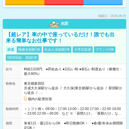
掲載日：2026.08.05
未読
【超レア】車の中で座っているだけ！誰でも出
来る簡単なお仕事です！
派遣
職種未経験OK
社会人未経験OK
大学生歓迎
ブランクOK
WEB登録・面接OK
時給1328円 ●昇給あり ●日払い制 ●前払い制度あり（稼働分・
給与
最大90%）
東京都新宿区
勤務地
京成大久保駅から徒歩
/
大久保(東京都)駅から徒歩
/
新宿駅か
ら徒歩
/
…
都内の駐禁対策
＜シフト例＞ 09:00～17:00 13:00～22:00 17:00～22:00 19:00
勤務時間
～23:00 22:00～06:00 など ※「昼間だけ」「夜勤だけ」など
の希望OK
単発1日・週1日からOK ●即日勤務OK！ ●春/夏/冬休み期間限
期間
定OK！