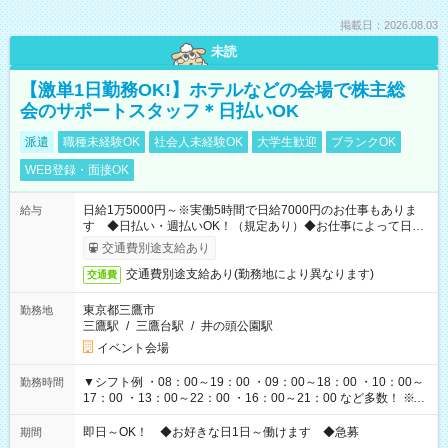
掲載日：2026.08.03
未読
【激単1日勤務OK!】ホテルなどの会場で株主総
会のサポートスタッフ＊日払いOK
派遣
職種未経験OK
社会人未経験OK
大学生歓迎
ブランクOK
WEB登録・面接OK
日給1万5000円～※実働5時間で日給7000円のお仕事もありま
給与
す ◆日払い・週払いOK！（規定あり）◆お仕事によって日給
も異なります
交通費別途支給あり
交通費別途支給あり(勤務地により異なります)
交通費
東京都三鷹市
勤務地
三鷹駅
/
三鷹台駅
/
井の頭公園駅
イベント会場
▼シフト例 ・08：00～19：00 ・09：00～18：00 ・10：00～
勤務時間
17：00 ・13：00～22：00 ・16：00～21：00 など多数！ ※お
仕事により勤務時間が異なります
即日～OK！ ◆お好きな日1日～働けます ◆急募
期間