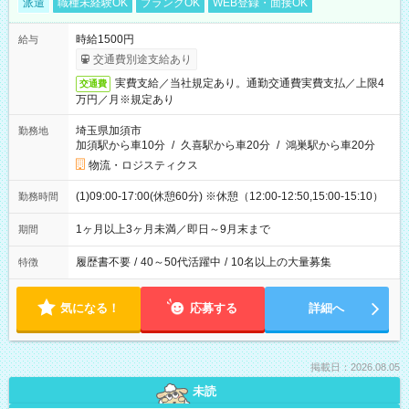
派遣
職種未経験OK
ブランクOK
WEB登録・面接OK
時給1500円
給与
交通費別途支給あり
実費支給／当社規定あり。通勤交通費実費支払／上限4
交通費
万円／月※規定あり
埼玉県加須市
勤務地
加須駅から車10分
/
久喜駅から車20分
/
鴻巣駅から車20分
物流・ロジスティクス
(1)09:00-17:00(休憩60分) ※休憩（12:00-12:50,15:00-15:10）
勤務時間
1ヶ月以上3ヶ月未満／即日～9月末まで
期間
履歴書不要
/
40～50代活躍中
/
10名以上の大量募集
特徴
気になる！
応募する
詳細へ
掲載日：2026.08.05
未読