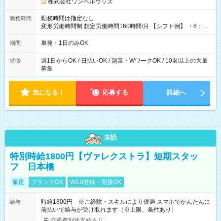
株式会社ワンベルウッズ
勤務時間は指定なし
勤務時間
変形労働時間制 想定労働時間160時間/月 【シフト例】 ・8：00
～21：00
単発・1日のみOK
期間
週1日からOK / 日払いOK / 副業・WワークOK / 10名以上の大量
特徴
募集
気になる！
応募する
詳細へ
未読
特別時給1800円【ヴァレクストラ】短期スタッ
フ 日本橋
派遣
ブランクOK
WEB登録・面接OK
時給1800円 ※ご経験・スキルにより優遇 スマホでかんたんに
給与
前払いで給与が受け取れます（※上限、条件あり）
交通費別途支給あり