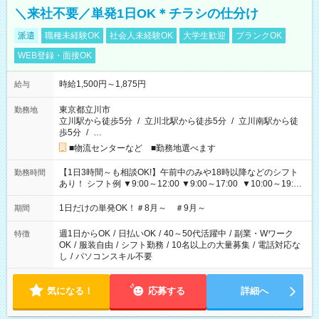
＼来社不要／単発1日OK＊チラシの仕分け
派遣
職種未経験OK
社会人未経験OK
大学生歓迎
ブランクOK
WEB登録・面接OK
時給1,500円～1,875円
給与
東京都立川市
勤務地
立川駅から徒歩5分
/
立川北駅から徒歩5分
/
立川南駅から徒
歩5分
/
…
■物流センターなど ■勤務地選べます
【1日3時間～も相談OK!】午前中のみや18時以降などのシフト
勤務時間
あり！ シフト例 ▼9:00～12:00 ▼9:00～17:00 ▼10:00～19:00
▼18:00～21:00
1日だけの単発OK！＃8月～ ＃9月～
期間
週1日からOK
/
日払いOK
/
40～50代活躍中
/
副業・Wワーク
特徴
OK
/
服装自由
/
シフト勤務
/
10名以上の大量募集
/
電話対応な
し
/
パソコンスキル不要
気になる！
応募する
詳細へ