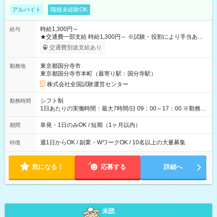
アルバイト
職種未経験OK
時給1,300円～
給与
★交通費一部支給 時給1,300円～ ※試験・役割により手当あり
※勤務回数により昇給あり 【即給（前払い）オプションあ
交通費別途支給あり
り！】 希望される場合、勤務から1週間ほどで給与の一部を受け
取れます。 ※手数料418円がかかります。 【過去試験日の収入
東京都国分寺市
勤務地
例】 ・河合塾模擬試験 8:30～17:30（休憩1時間） 時給1,300円
東京都国分寺市本町（最寄り駅：国分寺駅）
×8時間＝日収10,400円＋交通費 ※当日の役割により時給＋100
円の場合あり ・国家試験 7:00～13:30（休憩なし） 時給1,300
株式会社全国試験運営センター
円（役割手当＋100円）×6時間＝日収8,400円＋交通費 【試用期
間】試用期間なし
シフト制
勤務時間
1日あたりの実働時間：最大7時間/日 09：00～17：00 ※勤務時
間は 試験により異なります。
単発・1日のみOK / 短期（1ヶ月以内）
期間
週1日からOK / 副業・WワークOK / 10名以上の大量募集
特徴
気になる！
応募する
詳細へ
未読