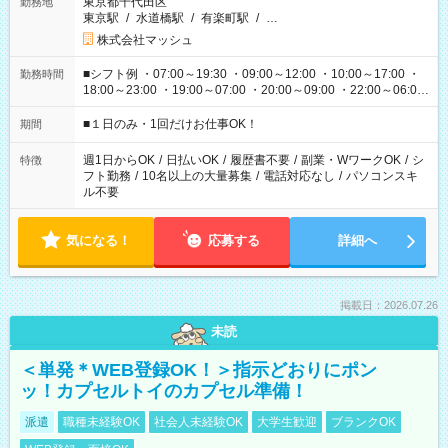
東京都千代田区
勤務地
東京駅
/
水道橋駅
/
有楽町駅
/
…
株式会社マッシュ
■シフト例 ・07:00～19:30 ・09:00～12:00 ・10:00～17:00 ・
勤務時間
18:00～23:00 ・19:00～07:00 ・20:00～09:00 ・22:00～06:00
etc ★最短で3時間で5,120円のお仕事から 15時間で2万円近く稼
げるお仕事も！ ご希望のお時間に合わせてご紹介！ ※シフトは
■１日のみ・1回だけお仕事OK！
期間
現場によって異なります。 ※勿論、休憩時間はあるのでご安心
ください！
週1日からOK
/
日払いOK
/
履歴書不要
/
副業・WワークOK
/
シ
特徴
フト勤務
/
10名以上の大量募集
/
電話対応なし
/
パソコンスキ
ル不要
気になる！
応募する
詳細へ
掲載日：2026.07.26
未読
＜単発＊WEB登録OK！＞指示どおりにポン
ッ！カプセルトイのカプセル準備！
派遣
職種未経験OK
社会人未経験OK
大学生歓迎
ブランクOK