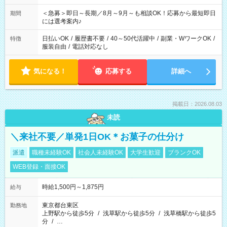
ば前職が、 在宅/財団法人/事務/コールセンター/受付/販売/カフェ
スタッフ スイーツ販売/ホテルフロント/化粧品販売/など 様々な
＜急募＞即日～長期／8月～9月～も相談OK！応募から最短即日
期間
業界から入社して活躍されています♪
には選考案内♪
日払いOK
/
履歴書不要
/
40～50代活躍中
/
副業・WワークOK
/
特徴
服装自由
/
電話対応なし
気になる！
応募する
詳細へ
掲載日：2026.08.03
未読
＼来社不要／単発1日OK＊お菓子の仕分け
派遣
職種未経験OK
社会人未経験OK
大学生歓迎
ブランクOK
WEB登録・面接OK
時給1,500円～1,875円
給与
東京都台東区
勤務地
上野駅から徒歩5分
/
浅草駅から徒歩5分
/
浅草橋駅から徒歩5
分
/
…