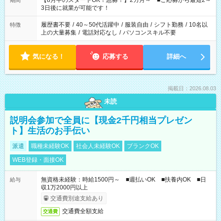
【8月中のスタートOK！急募！】2カ月～ ■ご応募から最短2～
期間
ね。 ※Wワーク希望の方へ 今ご覧のお仕事で希望する勤務時間
3日後に就業が可能です！
と、もう1つのお仕事の勤務時間。 合計で週40時間を超える場
合は応募できません。
履歴書不要
/
40～50代活躍中
/
服装自由
/
シフト勤務
/
10名以
特徴
上の大量募集
/
電話対応なし
/
パソコンスキル不要
気になる！
応募する
詳細へ
掲載日：2026.08.03
未読
説明会参加で全員に【現金2千円相当プレゼン
ト】生活のお手伝い
派遣
職種未経験OK
社会人未経験OK
ブランクOK
WEB登録・面接OK
無資格未経験：時給1500円～ ■週払いOK ■扶養内OK ■日
給与
収1万2000円以上
交通費別途支給あり
交通費全額支給
交通費