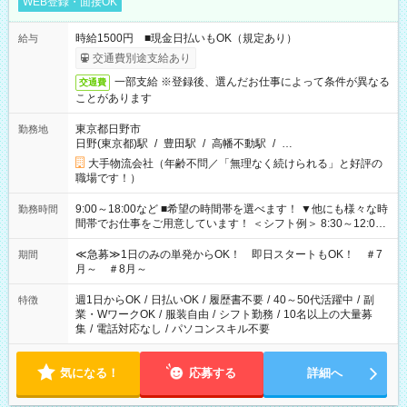
WEB登録・面接OK
時給1500円 ■現金日払いもOK（規定あり）
給与
交通費別途支給あり
一部支給 ※登録後、選んだお仕事によって条件が異なる
交通費
ことがあります
東京都日野市
勤務地
日野(東京都)駅
/
豊田駅
/
高幡不動駅
/
…
大手物流会社（年齢不問／「無理なく続けられる」と好評の
職場です！）
9:00～18:00など ■希望の時間帯を選べます！ ▼他にも様々な時
勤務時間
間帯でお仕事をご用意しています！ ＜シフト例＞ 8:30～12:00
17:00～22:00 13:00～22:00 22:00～翌6:00 など
≪急募≫1日のみの単発からOK！ 即日スタートもOK！ ＃7
期間
月～ ＃8月～
週1日からOK
/
日払いOK
/
履歴書不要
/
40～50代活躍中
/
副
特徴
業・WワークOK
/
服装自由
/
シフト勤務
/
10名以上の大量募
集
/
電話対応なし
/
パソコンスキル不要
気になる！
応募する
詳細へ