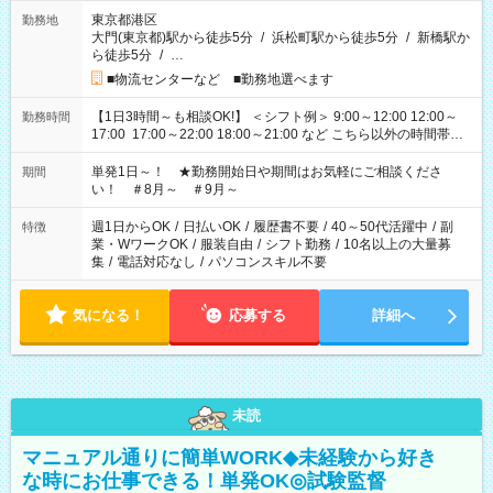
東京都港区
勤務地
大門(東京都)駅から徒歩5分
/
浜松町駅から徒歩5分
/
新橋駅か
ら徒歩5分
/
…
■物流センターなど ■勤務地選べます
【1日3時間～も相談OK!】 ＜シフト例＞ 9:00～12:00 12:00～
勤務時間
17:00 17:00～22:00 18:00～21:00 など こちら以外の時間帯も
お気軽にご相談ください！
単発1日～！ ★勤務開始日や期間はお気軽にご相談くださ
期間
い！ ＃8月～ ＃9月～
週1日からOK
/
日払いOK
/
履歴書不要
/
40～50代活躍中
/
副
特徴
業・WワークOK
/
服装自由
/
シフト勤務
/
10名以上の大量募
集
/
電話対応なし
/
パソコンスキル不要
気になる！
応募する
詳細へ
未読
マニュアル通りに簡単WORK◆未経験から好き
な時にお仕事できる！単発OK◎試験監督