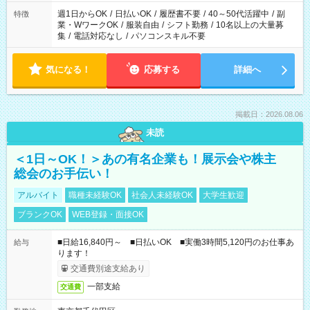
週1日からOK
/
日払いOK
/
履歴書不要
/
40～50代活躍中
/
副
特徴
業・WワークOK
/
服装自由
/
シフト勤務
/
10名以上の大量募
集
/
電話対応なし
/
パソコンスキル不要
気になる！
応募する
詳細へ
掲載日：2026.08.06
未読
＜1日～OK！＞あの有名企業も！展示会や株主
総会のお手伝い！
アルバイト
職種未経験OK
社会人未経験OK
大学生歓迎
ブランクOK
WEB登録・面接OK
■日給16,840円～ ■日払いOK ■実働3時間5,120円のお仕事あ
給与
ります！
交通費別途支給あり
一部支給
交通費