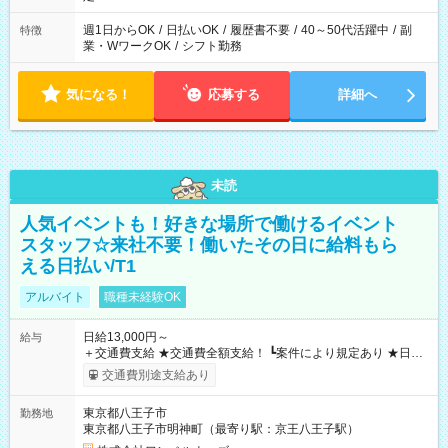
週1日からOK
/
日払いOK
/
履歴書不要
/
40～50代活躍中
/
副
特徴
業・WワークOK
/
シフト勤務
気になる！
応募する
詳細へ
未読
人気イベントも！好きな場所で働けるイベント
スタッフ☆来社不要！働いたその日に給料もら
える日払い/T1
アルバイト
職種未経験OK
日給13,000円～
給与
＋交通費支給 ★交通費全額支給！ ┗案件により規定あり ★日払
いOK！（規定あり） ┗働いたその日に現金GET♪ お仕事後はコ
交通費別途支給あり
ンビニATMから 日払い分を引き落とせます！ 【試用期間】試
用期間なし
東京都八王子市
勤務地
東京都八王子市明神町（最寄り駅：京王八王子駅）