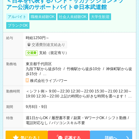
＜日本を代表するバンド＊サカナクション＞ツ
アー公演のサポートバイト＠日本武道館
アルバイト
職種未経験OK
社会人未経験OK
大学生歓迎
ブランクOK
時給1250円～
給与
交通費別途支給あり
支給（規定有り）
交通費
東京都千代田区
勤務地
九段下駅から徒歩5分
/
竹橋駅から徒歩10分
/
神保町駅から徒
歩15分
/
…
株式会社ライブパワー
＜シフト例＞ 9:00～22:30 12:30～22:00 15:30～21:00 12:30～
勤務時間
19:00 12:30～22:00 上記の時間から好きな時間を選べます！ ※
時間は変更となる可能性があります
9月8日・9日
期間
週1日からOK
/
履歴書不要
/
副業・WワークOK
/
シフト勤務
/
特徴
電話対応なし
/
パソコンスキル不要
気になる！
応募する
詳細へ