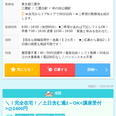
東京都三鷹市
勤務地
三鷹駅
/
三鷹台駅
/
井の頭公園駅
≪自宅からドアtoドアで30分以内！≫ご希望の勤務地を紹介
します。
9:00～18:00（休憩60分） ■ご希望があれば下記シフトもOK！
勤務時間
早番 7:00～16:00 遅番 10:00～19:00 「家族と休みを合わせた
い」 「余裕を持って夕飯の準備がしたい」 「できれば残業はし
たくない」 など、ご希望を教えてくださいね。 ※Wワーク希望
【現在も積極採用中！急募！】2カ月～ ■ご応募から最短2～3
期間
の方へ 今ご覧のお仕事で希望する勤務時間と、もう1つのお仕事
日後の就業も相談可能です！
の勤務時間。 合計で週40時間を超える場合は応募できません。
履歴書不要
/
40～50代活躍中
/
服装自由
/
シフト勤務
/
10名以
特徴
上の大量募集
/
電話対応なし
/
パソコンスキル不要
気になる！
応募する
詳細へ
掲載日：2026.08.06
未読
＼！完全在宅！／土日含む週2～OK<講座受付
>@2400円