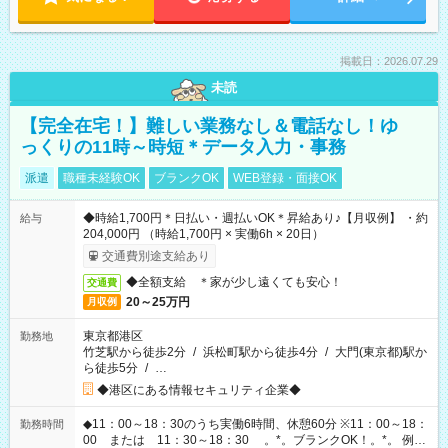
掲載日：2026.07.29
未読
【完全在宅！】難しい業務なし＆電話なし！ゆ
っくりの11時～時短＊データ入力・事務
派遣
職種未経験OK
ブランクOK
WEB登録・面接OK
◆時給1,700円＊日払い・週払いOK＊昇給あり♪【月収例】 ・約
給与
204,000円 （時給1,700円 × 実働6h × 20日）
交通費別途支給あり
◆全額支給 ＊家が少し遠くても安心！
交通費
20～25万円
月収例
東京都港区
勤務地
竹芝駅から徒歩2分
/
浜松町駅から徒歩4分
/
大門(東京都)駅か
ら徒歩5分
/
…
◆港区にある情報セキュリティ企業◆
◆11：00～18：30のうち実働6時間、休憩60分 ※11：00～18：
勤務時間
00 または 11：30～18：30 。*。ブランクOK！。*。 例え