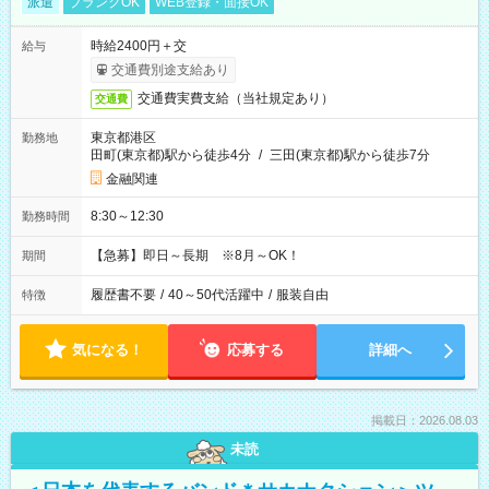
派遣
ブランクOK
WEB登録・面接OK
時給2400円＋交
給与
交通費別途支給あり
交通費実費支給（当社規定あり）
交通費
東京都港区
勤務地
田町(東京都)駅から徒歩4分
/
三田(東京都)駅から徒歩7分
金融関連
8:30～12:30
勤務時間
【急募】即日～長期 ※8月～OK！
期間
履歴書不要
/
40～50代活躍中
/
服装自由
特徴
気になる！
応募する
詳細へ
掲載日：2026.08.03
未読