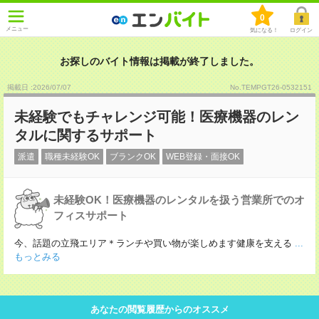
0
メニュー
気になる！
ログイン
お探しのバイト情報は掲載が終了しました。
掲載日 :2026
/
07
/
07
No.TEMPGT26-0532151
未経験でもチャレンジ可能！医療機器のレン
タルに関するサポート
派遣
職種未経験OK
ブランクOK
WEB登録・面接OK
未経験OK！医療機器のレンタルを扱う営業所でのオ
フィスサポート
今、話題の立飛エリア＊ランチや買い物が楽しめます健康を支える
...
もっとみる
あなたの閲覧履歴からのオススメ