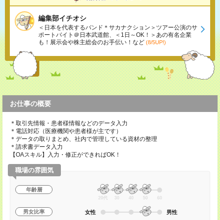
編集部イチオシ
＜日本を代表するバンド＊サカナクション＞ツアー公演のサ
ポートバイト＠日本武道館、＜1日～OK！＞あの有名企業
も！展示会や株主総会のお手伝い！など
(8/5UP!)
お仕事の概要
＊取引先情報・患者様情報などのデータ入力
＊電話対応（医療機関や患者様が主です）
＊データの取りまとめ、社内で管理している資材の整理
＊請求書データ入力
【OAスキル】入力・修正ができればOK！
職場の雰囲気
年齢層
20代
30
40
50
60
男女比率
女性
男性