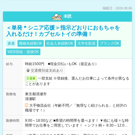
掲載日：2026.08.06
未読
＜単発＊シニア応援＞指示どおりにおもちゃを
入れるだけ！カプセルトイの準備！
派遣
職種未経験OK
社会人未経験OK
大学生歓迎
ブランクOK
WEB登録・面接OK
時給1500円 ■現金日払いもOK（規定あり）
給与
交通費別途支給あり
一部支給 ※登録後、選んだお仕事によって条件が異なる
交通費
ことがあります
東京都清瀬市
勤務地
清瀬駅
大手物流会社（年齢不問／「無理なく続けられる」と好評の
職場です！）
9:00～18:00など ■希望の時間帯を選べます！ ▼他にも様々な時
勤務時間
間帯でお仕事をご用意しています！ ＜シフト例＞ 8:30～12:00
17:00～22:00 13:00～22:00 22:00～翌6:00 など