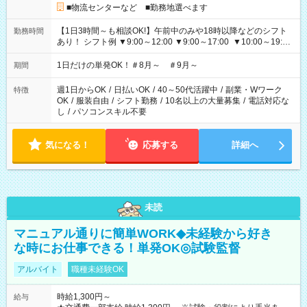
■物流センターなど ■勤務地選べます
【1日3時間～も相談OK!】午前中のみや18時以降などのシフト
勤務時間
あり！ シフト例 ▼9:00～12:00 ▼9:00～17:00 ▼10:00～19:00
▼18:00～21:00
1日だけの単発OK！＃8月～ ＃9月～
期間
週1日からOK
/
日払いOK
/
40～50代活躍中
/
副業・Wワーク
特徴
OK
/
服装自由
/
シフト勤務
/
10名以上の大量募集
/
電話対応な
し
/
パソコンスキル不要
気になる！
応募する
詳細へ
未読
マニュアル通りに簡単WORK◆未経験から好き
な時にお仕事できる！単発OK◎試験監督
アルバイト
職種未経験OK
時給1,300円～
給与