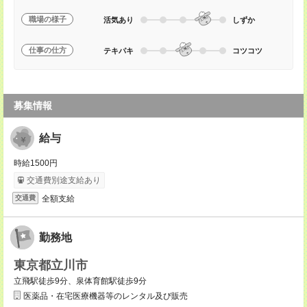
職場の様子
活気あり
しずか
仕事の仕方
テキパキ
コツコツ
募集情報
給与
時給1500円
交通費別途支給あり
全額支給
交通費
勤務地
東京都立川市
立飛駅徒歩9分、泉体育館駅徒歩9分
医薬品・在宅医療機器等のレンタル及び販売