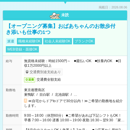
掲載日：2026.08.06
未読
【オープニング募集】おばあちゃんのお散歩付
き添いも仕事の1つ
派遣
職種未経験OK
社会人未経験OK
ブランクOK
WEB登録・面接OK
無資格未経験：時給1500円～ ■週払いOK ■扶養内OK ■日
給与
収1万2000円以上
交通費別途支給あり
交通費全額支給
交通費
東京都豊島区
勤務地
巣鴨駅
/
目白駅
/
北池袋駅
/
…
≪自宅からドアtoドアで30分以内！≫ご希望の勤務地を紹介
します。
9:00～18:00（休憩60分） ■ご希望があれば下記シフトもOK！
勤務時間
早番 7:00～16:00 遅番 10:00～19:00 夜勤 16:30～翌9:30 「家族
と休みを合わせたい」 「余裕を持って夕飯の準備がしたい」
「できれば残業はしたくない」 など、ご希望を教えてください