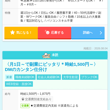
≪急募≫1日のみの単発からOK！ 即日スタートもOK！ ＃7
期間
月～＃8月～
週1日からOK
/
日払いOK
/
履歴書不要
/
40～50代活躍中
/
副
特徴
業・WワークOK
/
服装自由
/
シフト勤務
/
10名以上の大量募
集
/
電話対応なし
/
パソコンスキル不要
気になる！
応募する
詳細へ
掲載日：2026.08.04
未読
〈月1日～で副業にピッタリ＊時給1,500円～〉
DMのカンタン仕分け
派遣
職種未経験OK
社会人未経験OK
大学生歓迎
ブランクOK
WEB登録・面接OK
時給1,500円～1,875円
給与
交通費別途支給あり
■ 交通費規定内支給 ※派遣先による
交通費