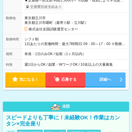
★交通費一部支給 時給1,300円～ ※試験・役割により手当あり
※勤務回数により昇給あり 【即給（前払い）オプションあ
交通費別途支給あり
り！】 希望される場合、勤務から1週間ほどで給与の一部を受け
取れます。 ※手数料418円がかかります。 【過去試験日の収入
東京都立川市
勤務地
例】 ・河合塾模擬試験 8:30～17:30（休憩1時間） 時給1,300円
東京都立川市曙町（最寄り駅：立川駅）
×8時間＝日収10,400円＋交通費 ※当日の役割により時給＋100
円の場合あり ・国家試験 7:00～13:30（休憩なし） 時給1,300
株式会社全国試験運営センター
円（役割手当＋100円）×6時間＝日収8,400円＋交通費 【試用期
間】試用期間なし
シフト制
勤務時間
1日あたりの実働時間：最大7時間/日 09：00～17：00 ※勤務時
間は 試験により異なります。
単発・1日のみOK / 短期（1ヶ月以内）
期間
週1日からOK / 副業・WワークOK / 10名以上の大量募集
特徴
気になる！
応募する
詳細へ
未読
スピードよりも丁寧に！未経験OK！作業はカン
タン×完全座り