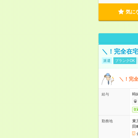
気に
＼！完全在宅
派遣
ブランクOK
＼！完全
時
給与
交
東
勤務地
田