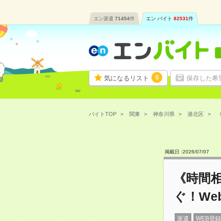
エン派遣
71454
件
エン バイト
82531
件
0
気になるリスト
保存した希
バイトTOP
関東
神奈川県
港北区
《
掲載日 :
2026
/
07
/
07
《時間相
ぐ！We
派遣
WEB登