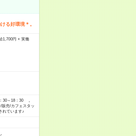
働ける好環境＊。
,700円 × 実働
：30～18：30 。
付/販売/カフェスタッ
されています♪
し