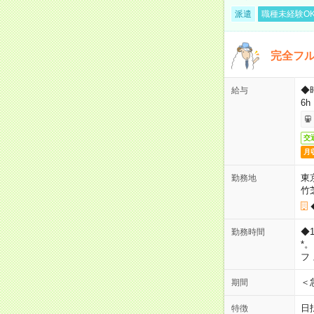
派遣
職種未経験O
完全フ
◆
給与
6h
交
月
東
勤務地
竹
◆
勤務時間
*
フ
＜
期間
日
特徴