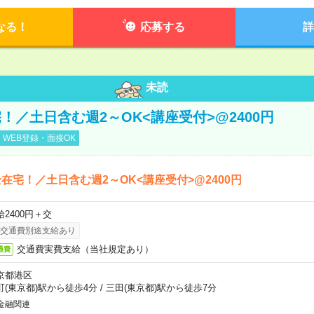
なる！
応募する
詳
未読
！／土日含む週2～OK<講座受付>@2400円
WEB登録・面接OK
在宅！／土日含む週2～OK<講座受付>@2400円
給2400円＋交
交通費別途支給あり
交通費実費支給（当社規定あり）
通費
京都港区
町(東京都)駅から徒歩4分
/
三田(東京都)駅から徒歩7分
金融関連