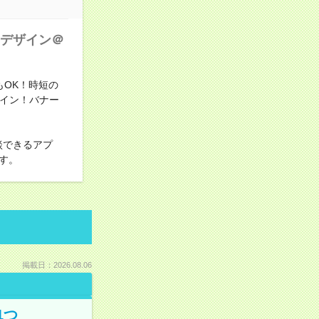
のデザイン＠
務もOK！時短の
ザイン！バナー
談できるアプ
す。
掲載日：2026.08.06
1つ