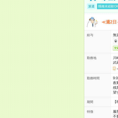
派遣
職種未経験O
≪週2日
無
給与
交
川
勤務地
武
9:
勤務時間
夜
残
望
【
期間
履
特徴
不