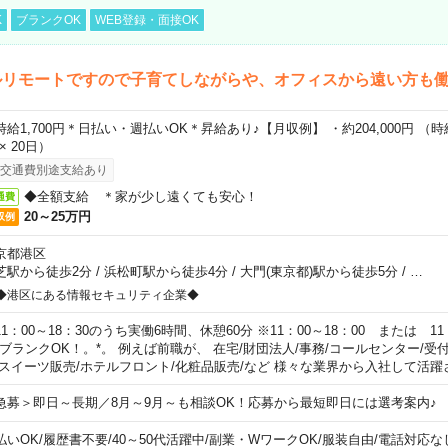
K
ブランクOK
WEB登録・面接OK
ルリモートですので子育てしながらや、オフィスから遠い方も
時給1,700円＊日払い・週払いOK＊昇給あり♪【月収例】 ・約204,000円 （時給1
 × 20日）
交通費別途支給あり
◆全額支給 ＊家が少し遠くても安心！
通費
20～25万円
収例
京都港区
芝駅から徒歩2分
/
浜松町駅から徒歩4分
/
大門(東京都)駅から徒歩5分
/
…
◆港区にある情報セキュリティ企業◆
11：00～18：30のうち実働6時間、休憩60分 ※11：00～18：00 または 11
。ブランクOK！。*。 例えば前職が、 在宅/財団法人/事務/コールセンター/受
 スイーツ販売/ホテルフロント/化粧品販売/など 様々な業界から入社して活躍
急募＞即日～長期／8月～9月～も相談OK！応募から最短即日には選考案内♪
払いOK
/
履歴書不要
/
40～50代活躍中
/
副業・WワークOK
/
服装自由
/
電話対応な