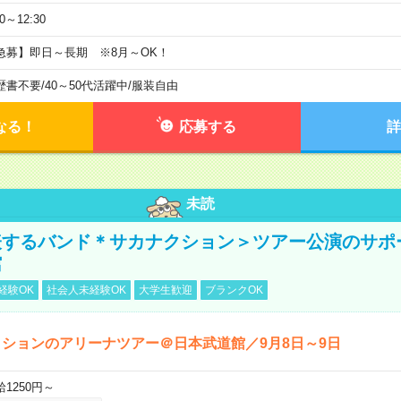
30～12:30
急募】即日～長期 ※8月～OK！
歴書不要
/
40～50代活躍中
/
服装自由
なる！
応募する
詳
未読
表するバンド＊サカナクション＞ツアー公演のサポ
館
経験OK
社会人未経験OK
大学生歓迎
ブランクOK
ションのアリーナツアー＠日本武道館／9月8日～9日
給1250円～