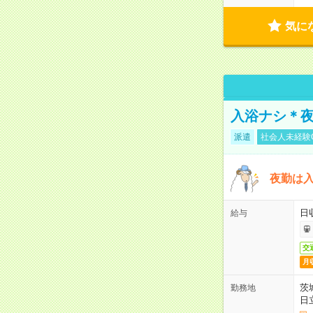
気に
入浴ナシ＊夜
派遣
社会人未経験
夜勤は
日
給与
交
月
茨
勤務地
日