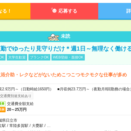
なる！
応募する
詳
未読
勤でゆったり見守りだけ＊週1日～無理なく働け
OK
大学生歓迎
ブランクOK
WEB登録・面接OK
入浴介助・レクなどがないためこつこつモクモクな仕事が多め
収2.9万円～（日勤時給1650円） ■月収例23.7万円～（夜勤月8回勤務の場合
交通費別途支給あり
交通費全額支給
通費
20～25万円
収例
城県日立市
立駅
/
常陸多賀駅
/
大甕駅
/
…