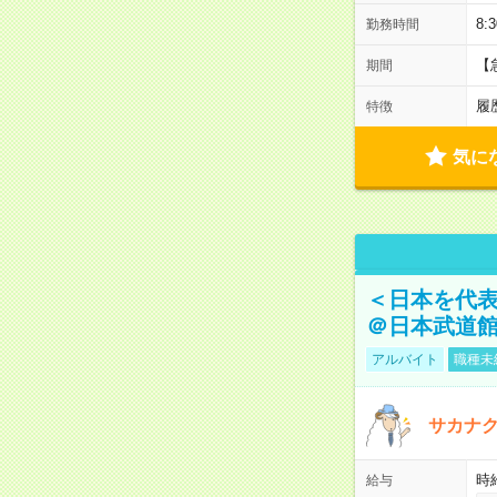
8:
勤務時間
【
期間
履
特徴
気に
＜日本を代
＠日本武道
アルバイト
職種未
サカナク
時
給与