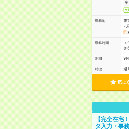
交
東
勤務地
九
＜シ
勤務時間
き
9
期間
週
特徴
気に
【完全在宅！
タ入力・事