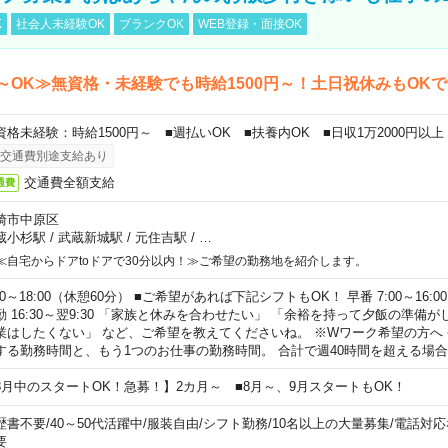
K
社会人未経験OK
ブランクOK
WEB登録・面接OK
～OK≫無資格・未経験でも時給1500円～！土日祝休みもOK
資格未経験：時給1500円～ ■週払いOK ■扶養内OK ■日収1万2000円以上
交通費別途支給あり
交通費全額支給
通費
崎市中原区
蔵小杉駅
/
武蔵新城駅
/
元住吉駅
/
…
≪自宅からドアtoドアで30分以内！≫ご希望の勤務地を紹介します。
00～18:00（休憩60分） ■ご希望があれば下記シフトもOK！ 早番 7:00～16:00 遅
勤 16:30～翌9:30 「家族と休みを合わせたい」 「余裕を持って夕飯の準備
業はしたくない」 など、ご希望を教えてくださいね。 ※Wワーク希望の方へ
する勤務時間と、もう1つのお仕事の勤務時間。 合計で週40時間を超える場
8月中のスタートOK！急募！】2カ月～ ■8月～、9月スタートもOK！
歴書不要
/
40～50代活躍中
/
服装自由
/
シフト勤務
/
10名以上の大量募集
/
電話対応
要