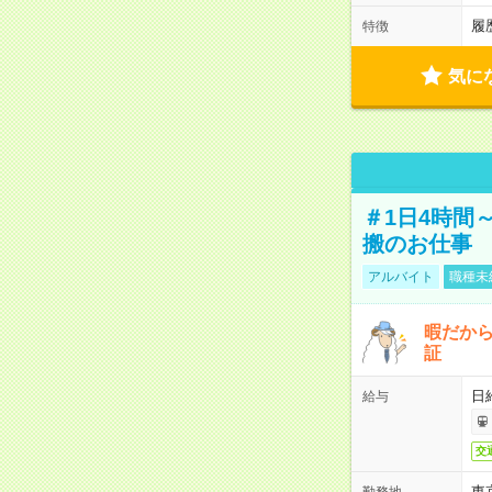
履
特徴
気に
＃1日4時間
搬のお仕事
アルバイト
職種未
暇だか
証
日
給与
交
東
勤務地