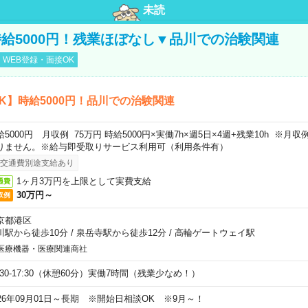
未読
給5000円！残業ほぼなし▼品川での治験関連
WEB登録・面接OK
K】時給5000円！品川での治験関連
給5000円 月収例 75万円 時給5000円×実働7h×週5日×4週+残業10h ※
りません。※給与即受取りサービス利用可（利用条件有）
交通費別途支給あり
1ヶ月3万円を上限として実費支給
通費
30万円～
収例
京都港区
川駅から徒歩10分
/
泉岳寺駅から徒歩12分
/
高輪ゲートウェイ駅
医療機器・医療関連商社
9:30-17:30（休憩60分）実働7時間（残業少なめ！）
026年09月01日～長期 ※開始日相談OK ※9月～！