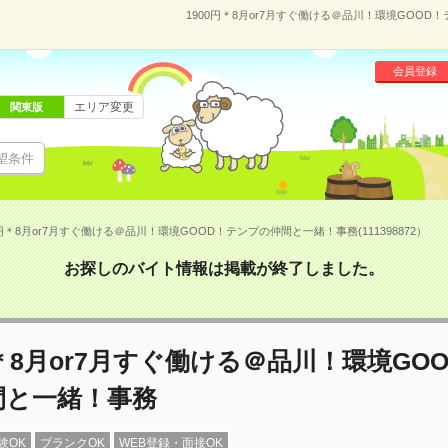
1900円＊8月or7月すぐ働ける＠品川！環境GOOD！
会員登録
エリア変更
関東版
望条件
0円＊8月or7月すぐ働ける＠品川！環境GOOD！テンプの仲間と一緒！事務(111398872）
お探しのバイト情報は掲載が終了しました。
円＊8月or7月すぐ働ける＠品川！環境GO
間と一緒！事務
験OK
ブランクOK
WEB登録・面接OK