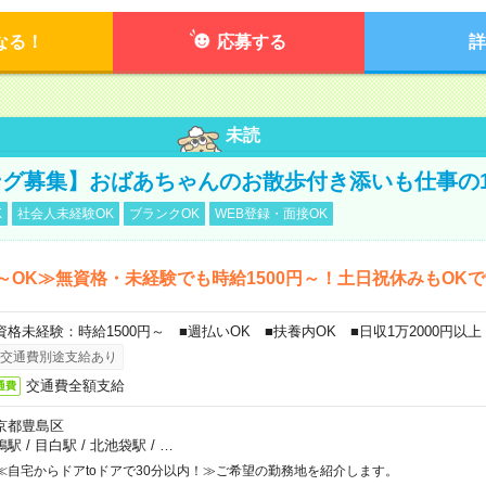
なる！
応募する
詳
未読
グ募集】おばあちゃんのお散歩付き添いも仕事の
K
社会人未経験OK
ブランクOK
WEB登録・面接OK
～OK≫無資格・未経験でも時給1500円～！土日祝休みもOK
資格未経験：時給1500円～ ■週払いOK ■扶養内OK ■日収1万2000円以上
交通費別途支給あり
交通費全額支給
通費
京都豊島区
鴨駅
/
目白駅
/
北池袋駅
/
…
≪自宅からドアtoドアで30分以内！≫ご希望の勤務地を紹介します。