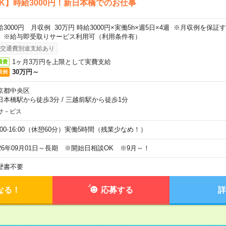
K】時給3000円！新日本橋でのお仕事
給3000円 月収例 30万円 時給3000円×実働5h×週5日×4週 ※月収例を保
。※給与即受取りサービス利用可（利用条件有）
交通費別途支給あり
1ヶ月3万円を上限として実費支給
通費
30万円～
収例
京都中央区
日本橋駅から徒歩3分
/
三越前駅から徒歩1分
サ－ビス
0:00-16:00（休憩60分）実働5時間（残業少なめ！）
026年09月01日～長期 ※開始日相談OK ※9月～！
歴書不要
なる！
応募する
詳