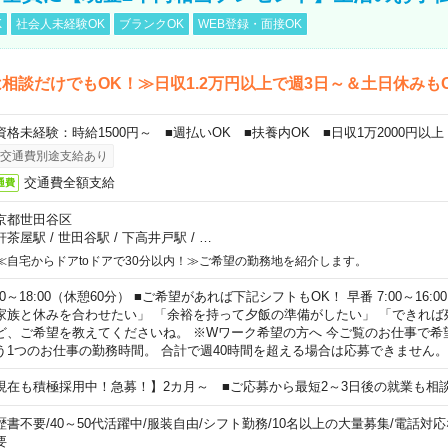
K
社会人未経験OK
ブランクOK
WEB登録・面接OK
相談だけでもOK！≫日収1.2万円以上で週3日～＆土日休みも
資格未経験：時給1500円～ ■週払いOK ■扶養内OK ■日収1万2000円以上
交通費別途支給あり
交通費全額支給
通費
京都世田谷区
軒茶屋駅
/
世田谷駅
/
下高井戸駅
/
…
≪自宅からドアtoドアで30分以内！≫ご希望の勤務地を紹介します。
00～18:00（休憩60分） ■ご希望があれば下記シフトもOK！ 早番 7:00～16:00 遅
家族と休みを合わせたい」 「余裕を持って夕飯の準備がしたい」 「できれば
ど、ご希望を教えてくださいね。 ※Wワーク希望の方へ 今ご覧のお仕事で希
う1つのお仕事の勤務時間。 合計で週40時間を超える場合は応募できません。
現在も積極採用中！急募！】2カ月～ ■ご応募から最短2～3日後の就業も相
歴書不要
/
40～50代活躍中
/
服装自由
/
シフト勤務
/
10名以上の大量募集
/
電話対応
要