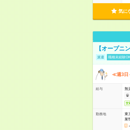
気に
【オープニン
派遣
職種未経験O
≪週3日
無
給与
交
東
勤務地
巣