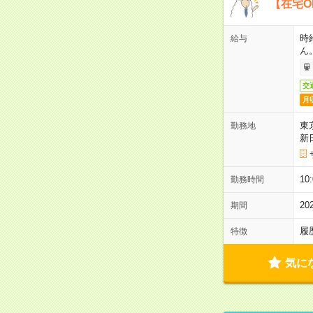
【在宅O
時
給与
ん
交
月
東
勤務地
新
1
勤務時間
2
期間
履
特徴
気に