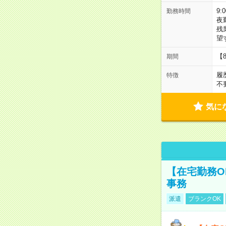
9:
勤務時間
夜
残
望
【
期間
履
特徴
不
気に
【在宅勤務O
事務
派遣
ブランクOK