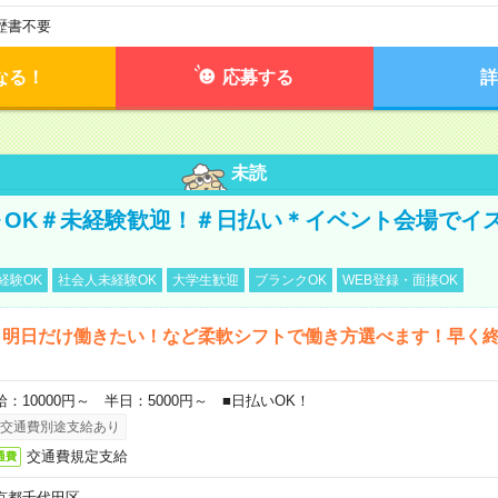
歴書不要
なる！
応募する
詳
未読
～OK＃未経験歓迎！＃日払い＊イベント会場でイ
経験OK
社会人未経験OK
大学生歓迎
ブランクOK
WEB登録・面接OK
ら明日だけ働きたい！など柔軟シフトで働き方選べます！早く
給：10000円～ 半日：5000円～ ■日払いOK！
交通費別途支給あり
交通費規定支給
通費
京都千代田区