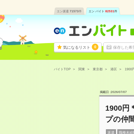
エン派遣
71573
件
エン バイト
82531
件
0
気になるリスト
保存した希
バイトTOP
関東
東京都
港区
190
掲載日 :
2026
/
07
/
07
1900
プの仲
派遣
職種未経