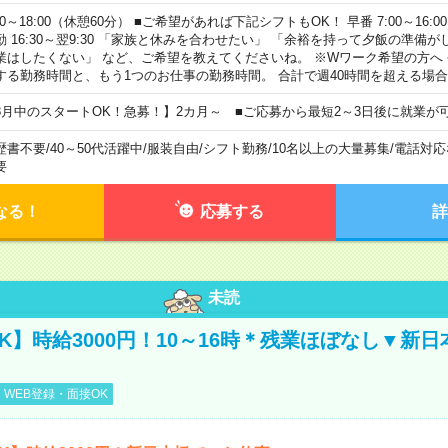
00～18:00（休憩60分） ■ご希望があれば下記シフトもOK！ 早番 7:00～16:00 遅
勤 16:30～翌9:30 「家族と休みを合わせたい」 「余裕を持って夕飯の準備
業はしたくない」 など、ご希望を教えてくださいね。 ※Wワーク希望の方へ
する勤務時間と、もう1つのお仕事の勤務時間。 合計で週40時間を超える場
8月中のスタートOK！急募！】2カ月～ ■ご応募から最短2～3日後に就業が
歴書不要
/
40～50代活躍中
/
服装自由
/
シフト勤務
/
10名以上の大量募集
/
電話対応
要
なる！
応募する
詳
未読
K】時給3000円！10～16時＊残業ほぼなし▼新
WEB登録・面接OK