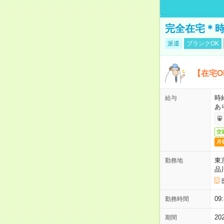
完全在宅＊時
派遣
ブランクOK
【在宅O
時
給与
あ
交
月
東
勤務地
品
0
勤務時間
2
期間