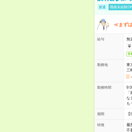
派遣
職種未経験O
≪まずは
無
給与
交
東
勤務地
三
9:
勤務時間
「
な
も
【
期間
履
特徴
不