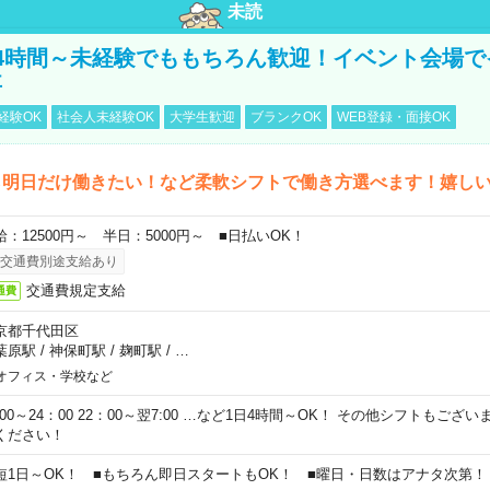
未読
4時間～未経験でももちろん歓迎！イベント会場で
事
経験OK
社会人未経験OK
大学生歓迎
ブランクOK
WEB登録・面接OK
ら明日だけ働きたい！など柔軟シフトで働き方選べます！嬉し
給：12500円～ 半日：5000円～ ■日払いOK！
交通費別途支給あり
交通費規定支給
通費
京都千代田区
葉原駅
/
神保町駅
/
麹町駅
/
…
オフィス・学校など
0:00～24：00 22：00～翌7:00 …など1日4時間～OK！ その他シフトもござ
ください！
短1日～OK！ ■もちろん即日スタートもOK！ ■曜日・日数はアナタ次第！