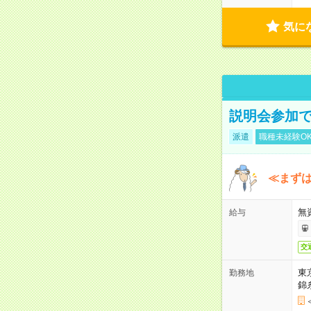
気に
説明会参加で
派遣
職種未経験O
≪まずは
無
給与
交
東
勤務地
錦