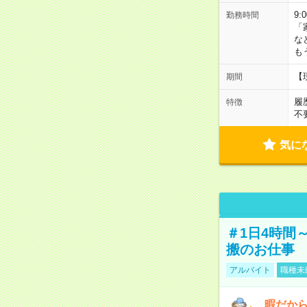
9:
勤務時間
「
な
も
【
期間
履
特徴
不
気に
＃1日4時間
搬のお仕事
アルバイト
職種未
暇だか