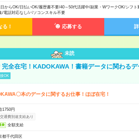
1日からOK
/
日払いOK
/
履歴書不要
/
40～50代活躍中
/
副業・WワークOK
/
シフト
集
/
電話対応なし
/
パソコンスキル不要
なる！
応募する
詳
未読
円＊完全在宅！KADOKAWA！書籍データに関わる
接OK
OKAWA〇本のデータに関するお仕事！ほぼ在宅！
1750円
交通費別途支給あり
全額支給
通費
京都千代田区