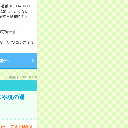
番 10:00～19:00
残業はしたくない」
望する勤務時間と、
談可能です！
なし
/
パソコンスキル
細へ
掲載日：2026.08.06
スや机の運
終わっても日給保