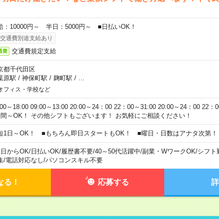
給：10000円～ 半日：5000円～ ■日払いOK！
交通費別途支給あり
交通費規定支給
通費
京都千代田区
葉原駅
/
神保町駅
/
麹町駅
/
…
オフィス・学校など
:00～18:00 09:00～13:00 20:00～24：00 22：00～31:00 20:00～24：00 2
時間～OK！ その他シフトもございます！ お気軽にご相談ください！
短1日～OK！ ■もちろん即日スタートもOK！ ■曜日・日数はアナタ次第！
1日からOK
/
日払いOK
/
履歴書不要
/
40～50代活躍中
/
副業・WワークOK
/
シフト
集
/
電話対応なし
/
パソコンスキル不要
なる！
応募する
詳