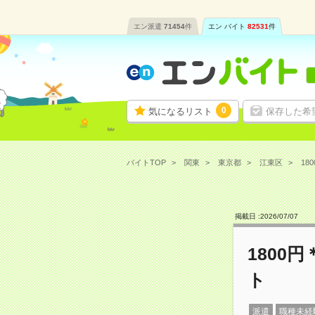
エン派遣
71454
件
エン バイト
82531
件
0
気になるリスト
保存した希
バイトTOP
関東
東京都
江東区
18
掲載日 :
2026
/
07
/
07
1800
ト
派遣
職種未経