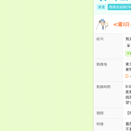
派遣
職種未経験O
≪週3日
無
給与
交
東
勤務地
巣
9:
勤務時間
夜
残
望
【
期間
履
特徴
不