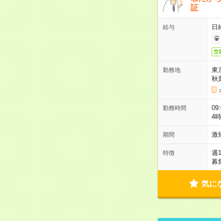
証
日
給与
交
東
勤務地
秋
09
勤務時間
4
激
期間
週
特徴
募
気に