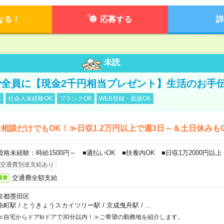
なる！
応募する
詳
未読
全員に【現金2千円相当プレゼント】生活のお手
K
社会人未経験OK
ブランクOK
WEB登録・面接OK
相談だけでもOK！≫日収1.2万円以上で週3日～＆土日休みも
資格未経験：時給1500円～ ■週払いOK ■扶養内OK ■日収1万2000円以上
交通費別途支給あり
交通費全額支給
通費
京都墨田区
糸町駅
/
とうきょうスカイツリー駅
/
京成曳舟駅
/
…
≪自宅からドアtoドアで30分以内！≫ご希望の勤務地を紹介します。