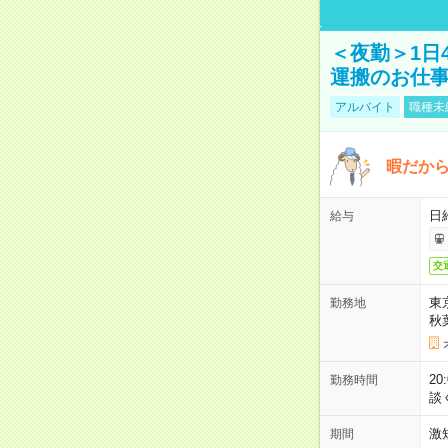
＜夜勤＞1日
運搬のお仕
アルバイト
職種未
暇だか
日
給与
交
東
勤務地
秋
2
勤務時間
談
激
期間