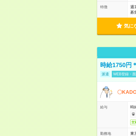
週
特徴
募
気に
時給1750
派遣
WEB登録・面
〇KAD
時給
給与
交
東
勤務地