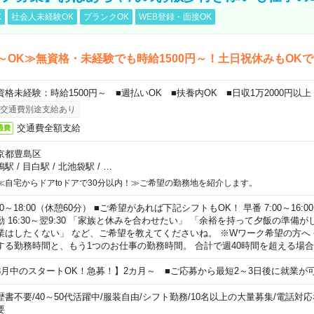
K
社会人未経験OK
ブランクOK
WEB登録・面接OK
～OK≫無資格・未経験でも時給1500円～！土日祝休みもOK
資格未経験：時給1500円～ ■週払いOK ■扶養内OK ■日収1万2000円以上
交通費別途支給あり
交通費全額支給
通費
京都豊島区
鴨駅
/
目白駅
/
北池袋駅
/
…
≪自宅からドアtoドアで30分以内！≫ご希望の勤務地を紹介します。
00～18:00（休憩60分） ■ご希望があれば下記シフトもOK！ 早番 7:00～16:00 遅
勤 16:30～翌9:30 「家族と休みを合わせたい」 「余裕を持って夕飯の準備
業はしたくない」 など、ご希望を教えてくださいね。 ※Wワーク希望の方へ
する勤務時間と、もう1つのお仕事の勤務時間。 合計で週40時間を超える場
8月中のスタートOK！急募！】2カ月～ ■ご応募から最短2～3日後に就業が
歴書不要
/
40～50代活躍中
/
服装自由
/
シフト勤務
/
10名以上の大量募集
/
電話対応
要