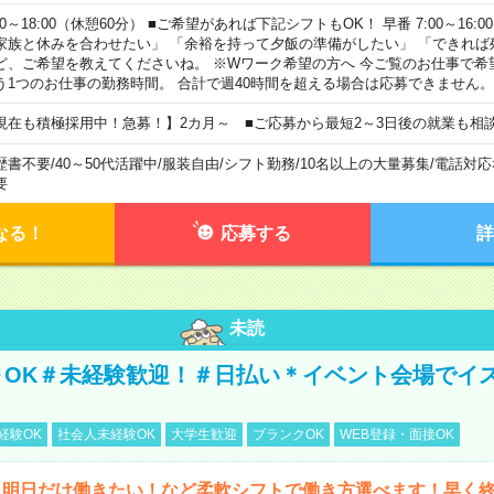
00～18:00（休憩60分） ■ご希望があれば下記シフトもOK！ 早番 7:00～16:00 遅
家族と休みを合わせたい」 「余裕を持って夕飯の準備がしたい」 「できれば
ど、ご希望を教えてくださいね。 ※Wワーク希望の方へ 今ご覧のお仕事で希
う1つのお仕事の勤務時間。 合計で週40時間を超える場合は応募できません。
現在も積極採用中！急募！】2カ月～ ■ご応募から最短2～3日後の就業も相
歴書不要
/
40～50代活躍中
/
服装自由
/
シフト勤務
/
10名以上の大量募集
/
電話対応
要
なる！
応募する
詳
未読
～OK＃未経験歓迎！＃日払い＊イベント会場でイ
経験OK
社会人未経験OK
大学生歓迎
ブランクOK
WEB登録・面接OK
ら明日だけ働きたい！など柔軟シフトで働き方選べます！早く