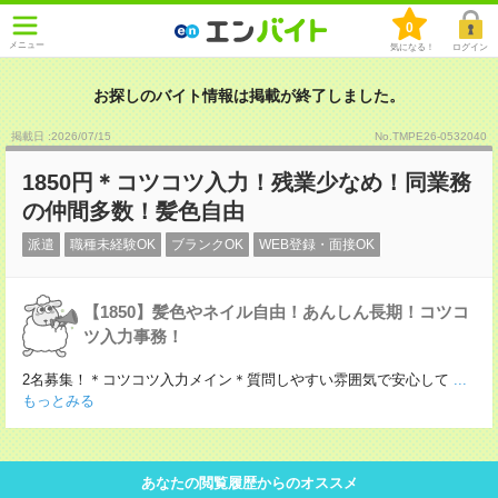
0
メニュー
気になる！
ログイン
お探しのバイト情報は掲載が終了しました。
掲載日 :2026
/
07
/
15
No.TMPE26-0532040
1850円＊コツコツ入力！残業少なめ！同業務
の仲間多数！髪色自由
派遣
職種未経験OK
ブランクOK
WEB登録・面接OK
【1850】髪色やネイル自由！あんしん長期！コツコ
ツ入力事務！
2名募集！＊コツコツ入力メイン＊質問しやすい雰囲気で安心して
...
もっとみる
あなたの閲覧履歴からのオススメ