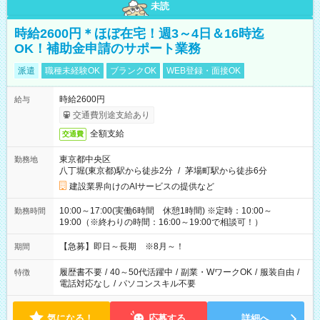
未読
時給2600円＊ほぼ在宅！週3～4日＆16時迄
OK！補助金申請のサポート業務
派遣
職種未経験OK
ブランクOK
WEB登録・面接OK
時給2600円
給与
交通費別途支給あり
全額支給
交通費
東京都中央区
勤務地
八丁堀(東京都)駅から徒歩2分
/
茅場町駅から徒歩6分
建設業界向けのAIサービスの提供など
10:00～17:00(実働6時間 休憩1時間) ※定時：10:00～
勤務時間
19:00（※終わりの時間：16:00～19:00で相談可！）
【急募】即日～長期 ※8月～！
期間
履歴書不要
/
40～50代活躍中
/
副業・WワークOK
/
服装自由
/
特徴
電話対応なし
/
パソコンスキル不要
気になる！
応募する
詳細へ