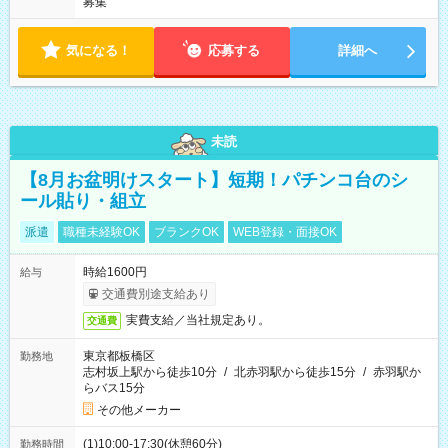
募集
気になる！
応募する
詳細へ
未読
【8月お盆明けスタート】短期！パチンコ台のシ
ール貼り・組立
派遣
職種未経験OK
ブランクOK
WEB登録・面接OK
時給1600円
給与
交通費別途支給あり
実費支給／当社規定あり。
交通費
東京都板橋区
勤務地
志村坂上駅から徒歩10分
/
北赤羽駅から徒歩15分
/
赤羽駅か
らバス15分
その他メーカー
(1)10:00-17:30(休憩60分)
勤務時間