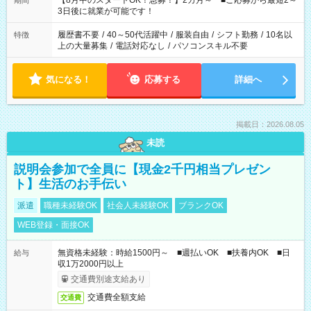
【8月中のスタートOK！急募！】2カ月～ ■ご応募から最短2～
期間
ね。 ※Wワーク希望の方へ 今ご覧のお仕事で希望する勤務時間
3日後に就業が可能です！
と、もう1つのお仕事の勤務時間。 合計で週40時間を超える場
合は応募できません。
履歴書不要
/
40～50代活躍中
/
服装自由
/
シフト勤務
/
10名以
特徴
上の大量募集
/
電話対応なし
/
パソコンスキル不要
気になる！
応募する
詳細へ
掲載日：2026.08.05
未読
説明会参加で全員に【現金2千円相当プレゼン
ト】生活のお手伝い
派遣
職種未経験OK
社会人未経験OK
ブランクOK
WEB登録・面接OK
無資格未経験：時給1500円～ ■週払いOK ■扶養内OK ■日
給与
収1万2000円以上
交通費別途支給あり
交通費全額支給
交通費