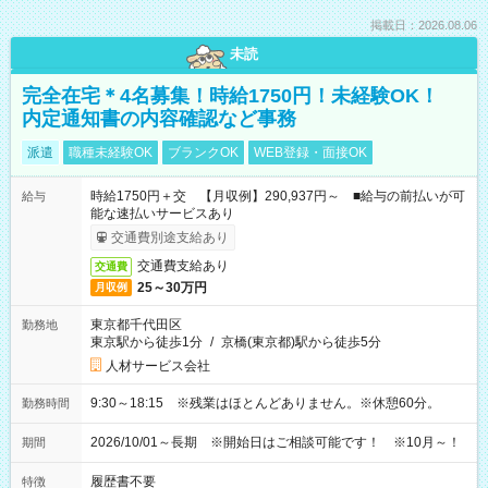
掲載日：2026.08.06
未読
完全在宅＊4名募集！時給1750円！未経験OK！
内定通知書の内容確認など事務
派遣
職種未経験OK
ブランクOK
WEB登録・面接OK
時給1750円＋交 【月収例】290,937円～ ■給与の前払いが可
給与
能な速払いサービスあり
交通費別途支給あり
交通費支給あり
交通費
25～30万円
月収例
東京都千代田区
勤務地
東京駅から徒歩1分
/
京橋(東京都)駅から徒歩5分
人材サービス会社
9:30～18:15 ※残業はほとんどありません。※休憩60分。
勤務時間
2026/10/01～長期 ※開始日はご相談可能です！ ※10月～！
期間
履歴書不要
特徴