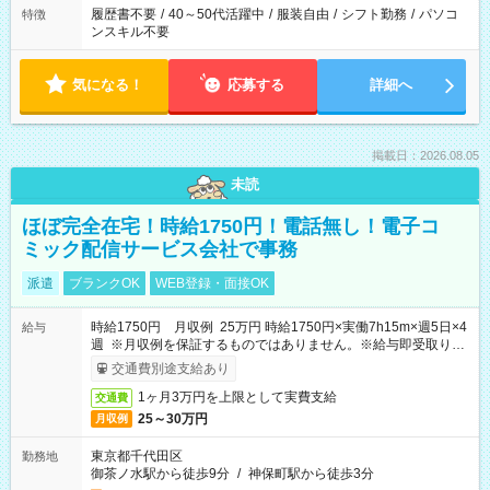
履歴書不要
/
40～50代活躍中
/
服装自由
/
シフト勤務
/
パソコ
特徴
ンスキル不要
気になる！
応募する
詳細へ
掲載日：2026.08.05
未読
ほぼ完全在宅！時給1750円！電話無し！電子コ
ミック配信サービス会社で事務
派遣
ブランクOK
WEB登録・面接OK
時給1750円 月収例 25万円 時給1750円×実働7h15m×週5日×4
給与
週 ※月収例を保証するものではありません。※給与即受取りサ
ービス利用可（利用条件有）
交通費別途支給あり
1ヶ月3万円を上限として実費支給
交通費
25～30万円
月収例
東京都千代田区
勤務地
御茶ノ水駅から徒歩9分
/
神保町駅から徒歩3分