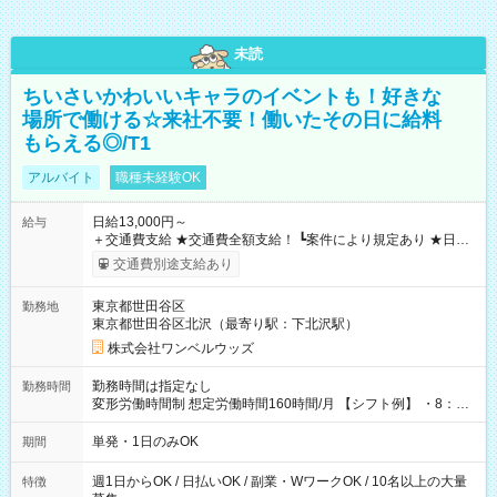
未読
ちいさいかわいいキャラのイベントも！好きな
場所で働ける☆来社不要！働いたその日に給料
もらえる◎/T1
アルバイト
職種未経験OK
日給13,000円～
給与
＋交通費支給 ★交通費全額支給！ ┗案件により規定あり ★日払
いOK！（規定あり） ┗働いたその日に現金GET♪ お仕事後はコ
交通費別途支給あり
ンビニATMから 日払い分を引き落とせます！ 【試用期間】試
用期間なし
東京都世田谷区
勤務地
東京都世田谷区北沢（最寄り駅：下北沢駅）
株式会社ワンベルウッズ
勤務時間は指定なし
勤務時間
変形労働時間制 想定労働時間160時間/月 【シフト例】 ・8：00
～21：00
単発・1日のみOK
期間
週1日からOK / 日払いOK / 副業・WワークOK / 10名以上の大量
特徴