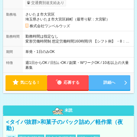
いOK！（規定あり） ┗働いたその日に現金GET♪ お仕事後はコ
交通費別途支給あり
ンビニATMから 日払い分を引き落とせます！ 【試用期間】試
用期間なし
さいたま市大宮区
勤務地
埼玉県さいたま市大宮区錦町（最寄り駅：大宮駅）
株式会社ワンベルウッズ
勤務時間は指定なし
勤務時間
変形労働時間制 想定労働時間160時間/月 【シフト例】 ・8：00
～21：00
単発・1日のみOK
期間
週1日からOK / 日払いOK / 副業・WワークOK / 10名以上の大量
特徴
募集
気になる！
応募する
詳細へ
未読
<タイパ抜群>和菓子のパック詰め／軽作業（夜
勤）