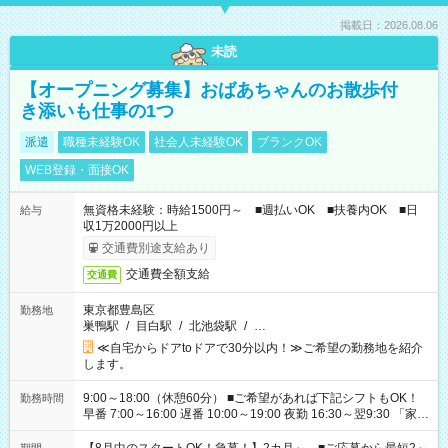
掲載日：2026.08.06
未読
【オープニング募集】おばあちゃんのお散歩付
き添いも仕事の1つ
派遣
職種未経験OK
社会人未経験OK
ブランクOK
WEB登録・面接OK
無資格未経験：時給1500円～ ■週払いOK ■扶養内OK ■日
給与
収1万2000円以上
交通費別途支給あり
交通費全額支給
交通費
東京都豊島区
勤務地
巣鴨駅
/
目白駅
/
北池袋駅
/
…
≪自宅からドアtoドアで30分以内！≫ご希望の勤務地を紹介
します。
9:00～18:00（休憩60分） ■ご希望があれば下記シフトもOK！
勤務時間
早番 7:00～16:00 遅番 10:00～19:00 夜勤 16:30～翌9:30 「家族
と休みを合わせたい」 「余裕を持って夕飯の準備がしたい」
「できれば残業はしたくない」 など、ご希望を教えてください