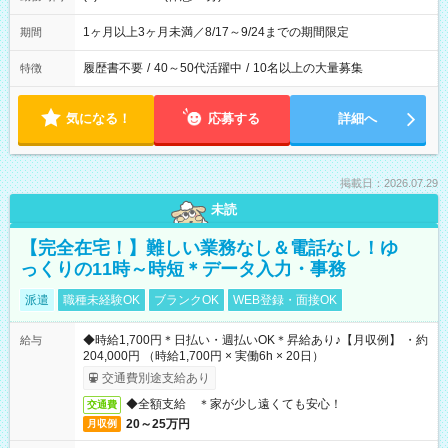
1ヶ月以上3ヶ月未満／8/17～9/24までの期間限定
期間
履歴書不要
/
40～50代活躍中
/
10名以上の大量募集
特徴
気になる！
応募する
詳細へ
掲載日：2026.07.29
未読
【完全在宅！】難しい業務なし＆電話なし！ゆ
っくりの11時～時短＊データ入力・事務
派遣
職種未経験OK
ブランクOK
WEB登録・面接OK
◆時給1,700円＊日払い・週払いOK＊昇給あり♪【月収例】 ・約
給与
204,000円 （時給1,700円 × 実働6h × 20日）
交通費別途支給あり
◆全額支給 ＊家が少し遠くても安心！
交通費
20～25万円
月収例