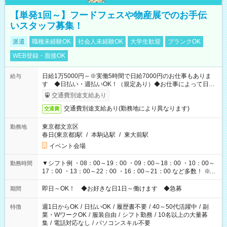
【単発1回～】フードフェスや物産展でのお手伝
いスタッフ募集！
派遣
職種未経験OK
社会人未経験OK
大学生歓迎
ブランクOK
WEB登録・面接OK
日給1万5000円～※実働5時間で日給7000円のお仕事もありま
給与
す ◆日払い・週払いOK！（規定あり）◆お仕事によって日給
も異なります
交通費別途支給あり
交通費別途支給あり(勤務地により異なります)
交通費
東京都文京区
勤務地
春日(東京都)駅
/
本駒込駅
/
東大前駅
イベント会場
▼シフト例 ・08：00～19：00 ・09：00～18：00 ・10：00～
勤務時間
17：00 ・13：00～22：00 ・16：00～21：00 など多数！ ※お
仕事により勤務時間が異なります
即日～OK！ ◆お好きな日1日～働けます ◆急募
期間
週1日からOK
/
日払いOK
/
履歴書不要
/
40～50代活躍中
/
副
特徴
業・WワークOK
/
服装自由
/
シフト勤務
/
10名以上の大量募
集
/
電話対応なし
/
パソコンスキル不要