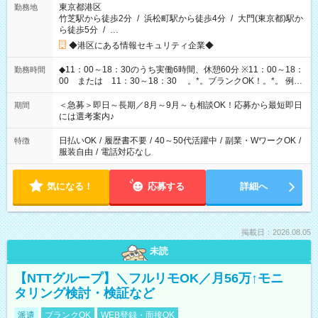
東京都港区
勤務地
竹芝駅から徒歩2分
/
浜松町駅から徒歩4分
/
大門(東京都)駅か
ら徒歩5分
/
…
◆港区にある情報セキュリティ企業◆
◆11：00～18：30のうち実働6時間、休憩60分 ※11：00～18：
勤務時間
00 または 11：30～18：30 。*。ブランクOK！。*。 例え
ば前職が、 在宅/財団法人/事務/コールセンター/受付/販売/カフェ
スタッフ スイーツ販売/ホテルフロント/化粧品販売/など 様々な
＜急募＞即日～長期／8月～9月～も相談OK！応募から最短即日
期間
業界から入社して活躍されています♪
には選考案内♪
日払いOK
/
履歴書不要
/
40～50代活躍中
/
副業・WワークOK
/
特徴
服装自由
/
電話対応なし
気になる！
応募する
詳細へ
掲載日：2026.08.05
未読
【NTTグループ】＼フルリモOK／月56万↑モニ
タリング検討・検証など
派遣
ブランクOK
WEB登録・面接OK