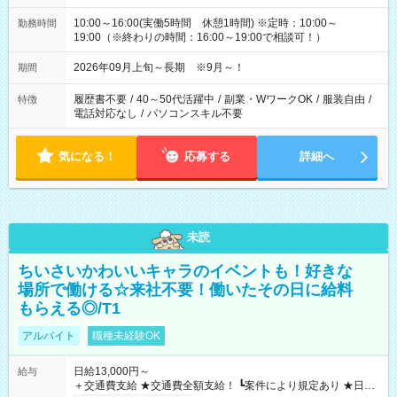
10:00～16:00(実働5時間 休憩1時間) ※定時：10:00～
勤務時間
19:00（※終わりの時間：16:00～19:00で相談可！）
2026年09月上旬～長期 ※9月～！
期間
履歴書不要
/
40～50代活躍中
/
副業・WワークOK
/
服装自由
/
特徴
電話対応なし
/
パソコンスキル不要
気になる！
応募する
詳細へ
未読
ちいさいかわいいキャラのイベントも！好きな
場所で働ける☆来社不要！働いたその日に給料
もらえる◎/T1
アルバイト
職種未経験OK
日給13,000円～
給与
＋交通費支給 ★交通費全額支給！ ┗案件により規定あり ★日払