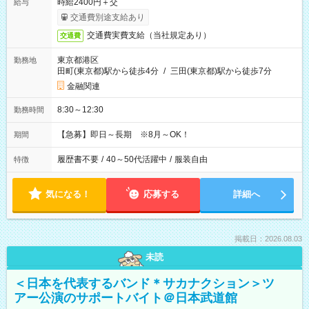
時給2400円＋交
給与
交通費別途支給あり
交通費実費支給（当社規定あり）
交通費
東京都港区
勤務地
田町(東京都)駅から徒歩4分
/
三田(東京都)駅から徒歩7分
金融関連
8:30～12:30
勤務時間
【急募】即日～長期 ※8月～OK！
期間
履歴書不要
/
40～50代活躍中
/
服装自由
特徴
気になる！
応募する
詳細へ
掲載日：2026.08.03
未読
＜日本を代表するバンド＊サカナクション＞ツ
アー公演のサポートバイト＠日本武道館