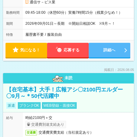
通信サ－ビス業
09:45-18:00（休憩60分）実働7時間15分（残業少なめ！）
勤務時間
2026年09月01日～長期 ※開始日相談OK ※9月～！
期間
履歴書不要
/
服装自由
特徴
気になる！
応募する
詳細へ
掲載日：2026.08.05
未読
【在宅基本】大手！広報アシ〇2100円エルダー
〇9月～＊50代活躍中
派遣
ブランクOK
WEB登録・面接OK
時給2100円＋交
給与
交通費別途支給あり
交通費実費支給（当社規定あり）
交通費