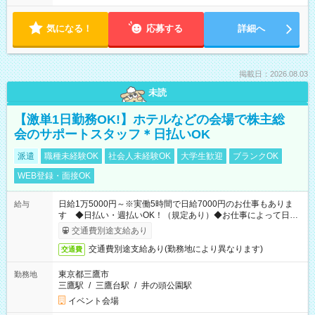
気になる！
応募する
詳細へ
掲載日：2026.08.03
未読
【激単1日勤務OK!】ホテルなどの会場で株主総
会のサポートスタッフ＊日払いOK
派遣
職種未経験OK
社会人未経験OK
大学生歓迎
ブランクOK
WEB登録・面接OK
日給1万5000円～※実働5時間で日給7000円のお仕事もありま
給与
す ◆日払い・週払いOK！（規定あり）◆お仕事によって日給
も異なります
交通費別途支給あり
交通費別途支給あり(勤務地により異なります)
交通費
東京都三鷹市
勤務地
三鷹駅
/
三鷹台駅
/
井の頭公園駅
イベント会場