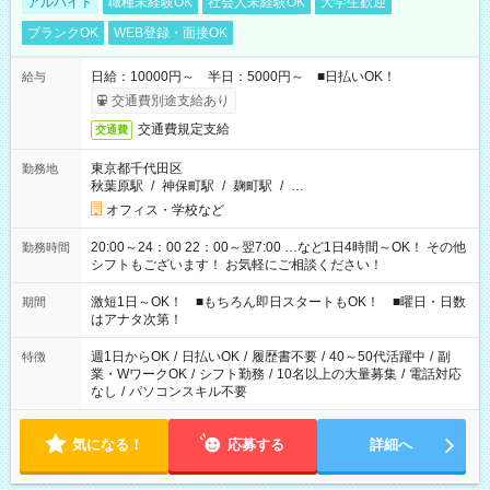
アルバイト
職種未経験OK
社会人未経験OK
大学生歓迎
ブランクOK
WEB登録・面接OK
日給：10000円～ 半日：5000円～ ■日払いOK！
給与
交通費別途支給あり
交通費規定支給
交通費
東京都千代田区
勤務地
秋葉原駅
/
神保町駅
/
麹町駅
/
…
オフィス・学校など
20:00～24：00 22：00～翌7:00 …など1日4時間～OK！ その他
勤務時間
シフトもございます！ お気軽にご相談ください！
激短1日～OK！ ■もちろん即日スタートもOK！ ■曜日・日数
期間
はアナタ次第！
週1日からOK
/
日払いOK
/
履歴書不要
/
40～50代活躍中
/
副
特徴
業・WワークOK
/
シフト勤務
/
10名以上の大量募集
/
電話対応
なし
/
パソコンスキル不要
気になる！
応募する
詳細へ