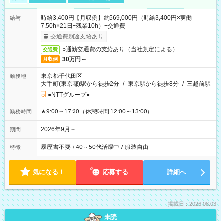
時給3,400円【月収例】約569,000円（時給3,400円×実働
給与
7.50h×21日+残業10h）+交通費
交通費別途支給あり
○通勤交通費の支給あり（当社規定による）
交通費
30万円～
月収例
東京都千代田区
勤務地
大手町(東京都)駅から徒歩2分
/
東京駅から徒歩8分
/
三越前駅
●NTTグループ●
★9:00～17:30（休憩時間 12:00～13:00）
勤務時間
2026年9月～
期間
履歴書不要
/
40～50代活躍中
/
服装自由
特徴
気になる！
応募する
詳細へ
掲載日：2026.08.03
未読