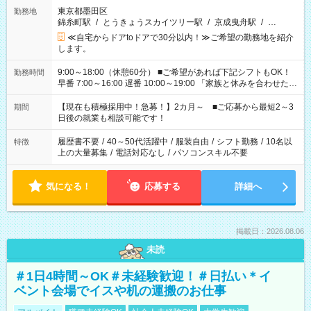
東京都墨田区
勤務地
錦糸町駅
/
とうきょうスカイツリー駅
/
京成曳舟駅
/
…
≪自宅からドアtoドアで30分以内！≫ご希望の勤務地を紹介
します。
9:00～18:00（休憩60分） ■ご希望があれば下記シフトもOK！
勤務時間
早番 7:00～16:00 遅番 10:00～19:00 「家族と休みを合わせた
い」 「余裕を持って夕飯の準備がしたい」 「できれば残業はし
たくない」 など、ご希望を教えてくださいね。 ※Wワーク希望
【現在も積極採用中！急募！】2カ月～ ■ご応募から最短2～3
期間
の方へ 今ご覧のお仕事で希望する勤務時間と、もう1つのお仕事
日後の就業も相談可能です！
の勤務時間。 合計で週40時間を超える場合は応募できません。
履歴書不要
/
40～50代活躍中
/
服装自由
/
シフト勤務
/
10名以
特徴
上の大量募集
/
電話対応なし
/
パソコンスキル不要
気になる！
応募する
詳細へ
掲載日：2026.08.06
未読
＃1日4時間～OK＃未経験歓迎！＃日払い＊イ
ベント会場でイスや机の運搬のお仕事