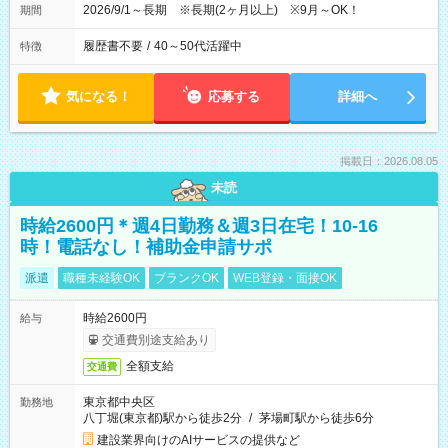
2026/9/1～長期 ※長期(2ヶ月以上) ※9月～OK！
期間
履歴書不要
/
40～50代活躍中
特徴
気になる！
応募する
詳細へ
掲載日：2026.08.05
未読
時給2600円＊週4日勤務＆週3日在宅！10-16
時！電話なし！補助金申請サポ
派遣
職種未経験OK
ブランクOK
WEB登録・面接OK
時給2600円
給与
交通費別途支給あり
全額支給
交通費
東京都中央区
勤務地
八丁堀(東京都)駅から徒歩2分
/
茅場町駅から徒歩6分
建設業界向けのAIサービスの提供など