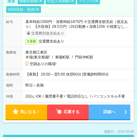
派遣
職種未経験OK
社会人未経験OK
ブランクOK
WEB登録・面接OK
基本時給1500円・深夜時給1875円 ※交通費全額支給（規定あ
給与
り） 【月収例】28.5万円（20日勤務＋深夜120h ※残業なしの場
合）
交通費別途支給あり
交通費支給あり
交通費
東京都江東区
勤務地
木場(東京都)駅
/
東陽町駅
/
門前仲町駅
空調ありの職場!
【夜勤】 20:00～翌5:00 休憩60分 [実働]8時間00分
勤務時間
即日～長期
期間
日払いOK
/
履歴書不要
/
電話対応なし
/
パソコンスキル不要
特徴
気になる！
応募する
詳細へ
掲載日：2026.08.06