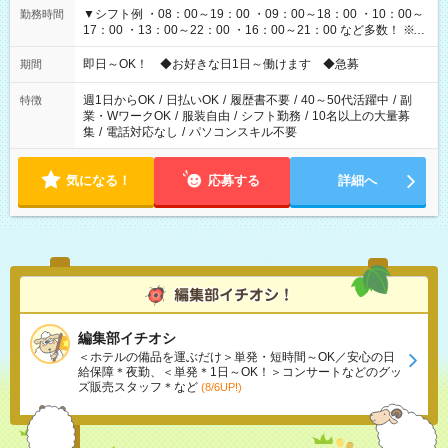
▼シフト例 ・08：00～19：00 ・09：00～18：00 ・10：00～
勤務時間
17：00 ・13：00～22：00 ・16：00～21：00 など多数！ ※お
仕事により勤務時間が異なります
即日～OK！ ◆お好きな日1日～働けます ◆急募
期間
週1日からOK
/
日払いOK
/
履歴書不要
/
40～50代活躍中
/
副
特徴
業・WワークOK
/
服装自由
/
シフト勤務
/
10名以上の大量募
集
/
電話対応なし
/
パソコンスキル不要
気になる！
応募する
詳細へ
編集部イチオシ
＜ホテルの備品を運ぶだけ＞単発・短時間～OK／安心の日
給保障＊夜勤、＜単発＊1日～OK！＞コンサートなどのグッ
ズ販売スタッフ＊など
(8/6UP!)