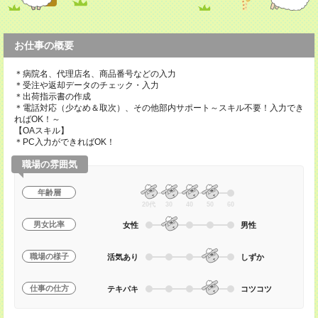
お仕事の概要
＊病院名、代理店名、商品番号などの入力
＊受注や返却データのチェック・入力
＊出荷指示書の作成
＊電話対応（少なめ＆取次）、その他部内サポート～スキル不要！入力でき
ればOK！～
【OAスキル】
＊PC入力ができればOK！
職場の雰囲気
年齢層
20代
30
40
50
60
男女比率
女性
男性
職場の様子
活気あり
しずか
仕事の仕方
テキパキ
コツコツ