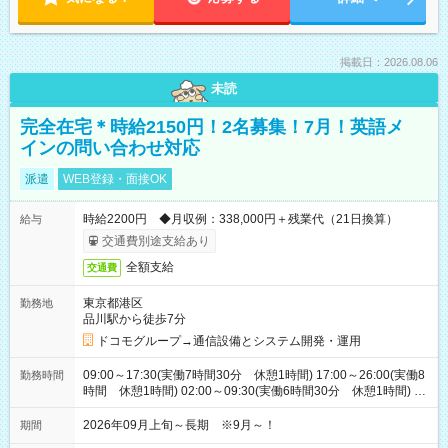
掲載日：2026.08.06
未読
完全在宅＊時給2150円！2名募集！7月！英語メ
インの問い合わせ対応
派遣
WEB登録・面接OK
時給2200円 ◆月収例：338,000円＋残業代（21日換算）
給与
交通費別途支給あり
全額支給
交通費
東京都港区
勤務地
品川駅から徒歩7分
ドコモグループ→通信設備とシステム開発・運用
09:00～17:30(実働7時間30分 休憩1時間) 17:00～26:00(実働8
勤務時間
時間 休憩1時間) 02:00～09:30(実働6時間30分 休憩1時間) ※
日勤は就業時間1/夜勤は就業時間2.3を連続で行って頂きます
2026年09月上旬～長期 ※9月～！
期間