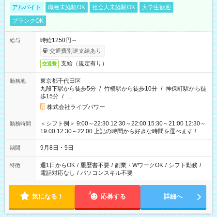
アルバイト
職種未経験OK
社会人未経験OK
大学生歓迎
ブランクOK
時給1250円～
給与
交通費別途支給あり
支給（規定有り）
交通費
東京都千代田区
勤務地
九段下駅から徒歩5分
/
竹橋駅から徒歩10分
/
神保町駅から徒
歩15分
/
…
株式会社ライブパワー
＜シフト例＞ 9:00～22:30 12:30～22:00 15:30～21:00 12:30～
勤務時間
19:00 12:30～22:00 上記の時間から好きな時間を選べます！ ※
時間は変更となる可能性があります
9月8日・9日
期間
週1日からOK
/
履歴書不要
/
副業・WワークOK
/
シフト勤務
/
特徴
電話対応なし
/
パソコンスキル不要
気になる！
応募する
詳細へ