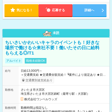
気になる！
応募する
詳細へ
未読
ちいさいかわいいキャラのイベントも！好きな
場所で働ける☆来社不要！働いたその日に給料
もらえる◎/T1
アルバイト
職種未経験OK
日給13,000円～
給与
＋交通費支給 ★交通費全額支給！ ┗案件により規定あり ★日払
いOK！（規定あり） ┗働いたその日に現金GET♪ お仕事後はコ
交通費別途支給あり
ンビニATMから 日払い分を引き落とせます！ 【試用期間】試
用期間なし
さいたま市大宮区
勤務地
埼玉県さいたま市大宮区錦町（最寄り駅：大宮駅）
株式会社ワンベルウッズ
勤務時間は指定なし
勤務時間
変形労働時間制 想定労働時間160時間/月 【シフト例】 ・8：00