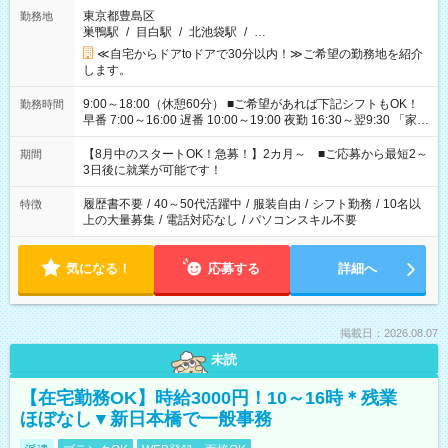
東京都豊島区
勤務地
巣鴨駅
/
目白駅
/
北池袋駅
/
…
≪自宅からドアtoドアで30分以内！≫ご希望の勤務地を紹介
します。
9:00～18:00（休憩60分） ■ご希望があれば下記シフトもOK！
勤務時間
早番 7:00～16:00 遅番 10:00～19:00 夜勤 16:30～翌9:30 「家族
と休みを合わせたい」 「余裕を持って夕飯の準備がしたい」
「できれば残業はしたくない」 など、ご希望を教えてください
【8月中のスタートOK！急募！】2カ月～ ■ご応募から最短2～
期間
ね。 ※Wワーク希望の方へ 今ご覧のお仕事で希望する勤務時間
3日後に就業が可能です！
と、もう1つのお仕事の勤務時間。 合計で週40時間を超える場
合は応募できません。
履歴書不要
/
40～50代活躍中
/
服装自由
/
シフト勤務
/
10名以
特徴
上の大量募集
/
電話対応なし
/
パソコンスキル不要
気になる！
応募する
詳細へ
掲載日：2026.08.07
未読
【在宅勤務OK】時給3000円！10～16時＊残業
ほぼなし▼新日本橋で一般事務