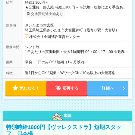
時給1,300円～
給与
★交通費一部支給 時給1,300円～ ※試験・役割により手当あり
※勤務回数により昇給あり 【即給（前払い）オプションあ
交通費別途支給あり
り！】 希望される場合、勤務から1週間ほどで給与の一部を受け
取れます。 ※手数料418円がかかります。 【過去試験日の収入
さいたま市大宮区
勤務地
例】 ・河合塾模擬試験 8:30～17:30（休憩1時間） 時給1,300円
埼玉県埼玉県さいたま市大宮区錦町（最寄り駅：大宮駅）
×8時間＝日収10,400円＋交通費 ※当日の役割により時給＋100
円の場合あり ・国家試験 7:00～13:30（休憩なし） 時給1,300
株式会社全国試験運営センター
円（役割手当＋100円）×6時間＝日収8,400円＋交通費 【試用期
間】試用期間なし
シフト制
勤務時間
1日あたりの実働時間：最大7時間/日 09：00～17：00 ※勤務時
間は 試験により異なります。
単発・1日のみOK / 短期（1ヶ月以内）
期間
週1日からOK / 副業・WワークOK / 10名以上の大量募集
特徴
気になる！
応募する
詳細へ
未読
特別時給1800円【ヴァレクストラ】短期スタッ
フ 日本橋