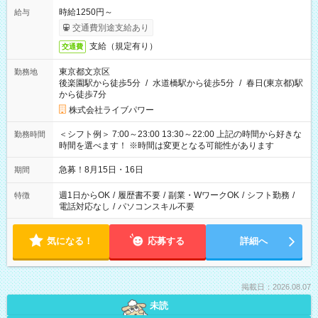
時給1250円～
給与
交通費別途支給あり
支給（規定有り）
交通費
東京都文京区
勤務地
後楽園駅から徒歩5分
/
水道橋駅から徒歩5分
/
春日(東京都)駅
から徒歩7分
株式会社ライブパワー
＜シフト例＞ 7:00～23:00 13:30～22:00 上記の時間から好きな
勤務時間
時間を選べます！ ※時間は変更となる可能性があります
急募！8月15日・16日
期間
週1日からOK
/
履歴書不要
/
副業・WワークOK
/
シフト勤務
/
特徴
電話対応なし
/
パソコンスキル不要
気になる！
応募する
詳細へ
掲載日：2026.08.07
未読