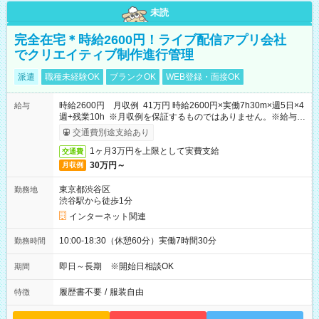
未読
完全在宅＊時給2600円！ライブ配信アプリ会社
でクリエイティブ制作進行管理
派遣
職種未経験OK
ブランクOK
WEB登録・面接OK
時給2600円 月収例 41万円 時給2600円×実働7h30m×週5日×4
給与
週+残業10h ※月収例を保証するものではありません。※給与即
受取りサービス利用可（利用条件有）
交通費別途支給あり
1ヶ月3万円を上限として実費支給
交通費
30万円～
月収例
東京都渋谷区
勤務地
渋谷駅から徒歩1分
インターネット関連
10:00-18:30（休憩60分）実働7時間30分
勤務時間
即日～長期 ※開始日相談OK
期間
履歴書不要
/
服装自由
特徴