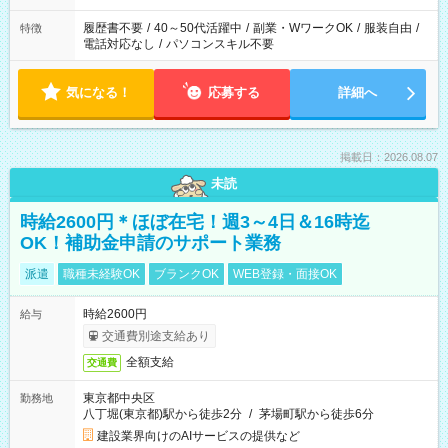
履歴書不要
/
40～50代活躍中
/
副業・WワークOK
/
服装自由
/
特徴
電話対応なし
/
パソコンスキル不要
気になる！
応募する
詳細へ
掲載日：2026.08.07
未読
時給2600円＊ほぼ在宅！週3～4日＆16時迄
OK！補助金申請のサポート業務
派遣
職種未経験OK
ブランクOK
WEB登録・面接OK
時給2600円
給与
交通費別途支給あり
全額支給
交通費
東京都中央区
勤務地
八丁堀(東京都)駅から徒歩2分
/
茅場町駅から徒歩6分
建設業界向けのAIサービスの提供など