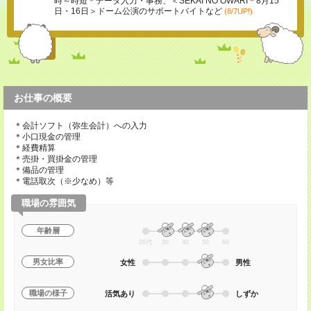
時～時短＊データ入力・事務、＜SEKAI NO OWARI＊8月15
日・16日＞ドーム公演のサポートバイトなど
(8/7UP!)
お仕事の概要
＊会計ソフト（弥生会計）への入力
＊小口現金の管理
＊経費精算
＊売掛・買掛金の管理
＊備品の管理
＊電話取次（※少なめ）等
職場の雰囲気
年齢層
20代
30
40
50
60
男女比率
女性
男性
職場の様子
活気あり
しずか