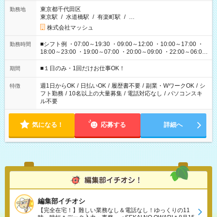
東京都千代田区
勤務地
東京駅
/
水道橋駅
/
有楽町駅
/
…
株式会社マッシュ
■シフト例 ・07:00～19:30 ・09:00～12:00 ・10:00～17:00 ・
勤務時間
18:00～23:00 ・19:00～07:00 ・20:00～09:00 ・22:00～06:00
etc ★最短で3時間で5,120円のお仕事から 15時間で2万円近く稼
げるお仕事も！ ご希望のお時間に合わせてご紹介！ ※シフトは
■１日のみ・1回だけお仕事OK！
期間
現場によって異なります。 ※勿論、休憩時間はあるのでご安心
ください！
週1日からOK
/
日払いOK
/
履歴書不要
/
副業・WワークOK
/
シ
特徴
フト勤務
/
10名以上の大量募集
/
電話対応なし
/
パソコンスキ
ル不要
気になる！
応募する
詳細へ
編集部イチオシ
【完全在宅！】難しい業務なし＆電話なし！ゆっくりの11