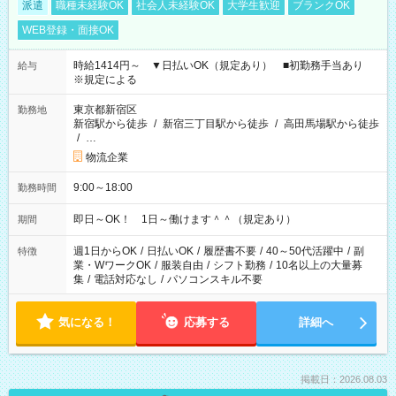
派遣
職種未経験OK
社会人未経験OK
大学生歓迎
ブランクOK
WEB登録・面接OK
時給1414円～ ▼日払いOK（規定あり） ■初勤務手当あり
給与
※規定による
東京都新宿区
勤務地
新宿駅から徒歩
/
新宿三丁目駅から徒歩
/
高田馬場駅から徒歩
/
…
物流企業
9:00～18:00
勤務時間
即日～OK！ 1日～働けます＾＾（規定あり）
期間
週1日からOK
/
日払いOK
/
履歴書不要
/
40～50代活躍中
/
副
特徴
業・WワークOK
/
服装自由
/
シフト勤務
/
10名以上の大量募
集
/
電話対応なし
/
パソコンスキル不要
気になる！
応募する
詳細へ
掲載日：2026.08.03