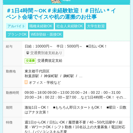
＃1日4時間～OK＃未経験歓迎！＃日払い＊イ
ベント会場でイスや机の運搬のお仕事
アルバイト
職種未経験OK
社会人未経験OK
大学生歓迎
ブランクOK
WEB登録・面接OK
日給：10000円～ 半日：5000円～ ■日払いOK！
給与
交通費別途支給あり
交通費規定支給
交通費
東京都千代田区
勤務地
秋葉原駅
/
神保町駅
/
麹町駅
/
…
オフィス・学校など
09:00～18:00 09:00～13:00 20:00～24：00 22：00～31:00
勤務時間
20:00～24：00 22：00～翌7:00 …など1日4時間～OK！ その他
シフトもございます！ お気軽にご相談ください！
激短1日～OK！ ■もちろん即日スタートもOK！ ■曜日・日数
期間
はアナタ次第！
週1日からOK
/
日払いOK
/
履歴書不要
/
40～50代活躍中
/
副
特徴
業・WワークOK
/
シフト勤務
/
10名以上の大量募集
/
電話対応
なし
/
パソコンスキル不要