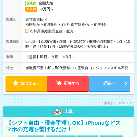
全額支給
交通費
30万円～
月収例
東京都墨田区
勤務地
両国駅から徒歩8分
/
両国(都営線)駅から徒歩4分
衣料用繊維製品企画・販売
09:00～18:00(実働8時間 休憩1時間) ※開始時刻8時・9時・10
勤務時間
時／終了時刻17時・18時の相談OK（実働6H以上）
【急募】即日～長期 ※8月～！
期間
履歴書不要
/
40～50代活躍中
/
服装自由
/
パソコンスキル不要
特徴
気になる！
応募する
詳細へ
掲載日：2026.08.07
未読
【シフト自由・現金手渡しOK】iPhoneなどス
マホの充電を繋げるだけ！