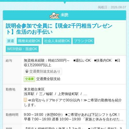
掲載日：2026.08.07
未読
説明会参加で全員に【現金2千円相当プレゼン
ト】生活のお手伝い
派遣
職種未経験OK
社会人未経験OK
ブランクOK
WEB登録・面接OK
無資格未経験：時給1500円～ ■週払いOK ■扶養内OK ■日
給与
収1万2000円以上
交通費別途支給あり
交通費全額支給
交通費
東京都台東区
勤務地
浅草駅
/
三ノ輪駅
/
上野御徒町駅
/
…
≪自宅からドアtoドアで30分以内！≫ご希望の勤務地を紹介
します。
9:00～18:00（休憩60分） ■ご希望があれば下記シフトもOK！
勤務時間
早番 7:00～16:00 遅番 10:00～19:00 「家族と休みを合わせた
い」 「余裕を持って夕飯の準備がしたい」 「できれば残業はし
たくない」 など、ご希望を教えてくださいね。 ※Wワーク希望