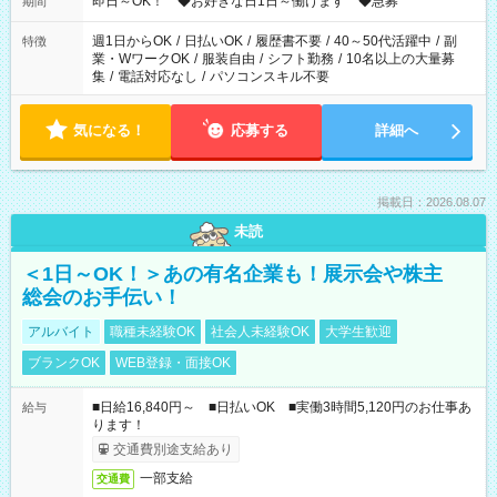
即日～OK！ ◆お好きな日1日～働けます ◆急募
期間
週1日からOK
/
日払いOK
/
履歴書不要
/
40～50代活躍中
/
副
特徴
業・WワークOK
/
服装自由
/
シフト勤務
/
10名以上の大量募
集
/
電話対応なし
/
パソコンスキル不要
気になる！
応募する
詳細へ
掲載日：2026.08.07
未読
＜1日～OK！＞あの有名企業も！展示会や株主
総会のお手伝い！
アルバイト
職種未経験OK
社会人未経験OK
大学生歓迎
ブランクOK
WEB登録・面接OK
■日給16,840円～ ■日払いOK ■実働3時間5,120円のお仕事あ
給与
ります！
交通費別途支給あり
一部支給
交通費