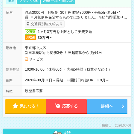
派遣
ブランクOK
WEB登録・面接OK
時給3000円 月収例 30万円 時給3000円×実働5h×週5日×4
給与
週 ※月収例を保証するものではありません。※給与即受取りサ
ービス利用可（利用条件有）
交通費別途支給あり
1ヶ月3万円を上限として実費支給
交通費
30万円～
月収例
東京都中央区
勤務地
新日本橋駅から徒歩3分
/
三越前駅から徒歩1分
サ－ビス
10:00-16:00（休憩60分）実働5時間（残業少なめ！）
勤務時間
2026年09月01日～長期 ※開始日相談OK ※9月～！
期間
履歴書不要
特徴
気になる！
応募する
詳細へ
掲載日：2026.08.06
未読