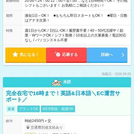
20:00～24：00 22：00～翌7:00 …など1日4時間～OK！ その他
勤務時間
シフトもございます！ お気軽にご相談ください！
激短1日～OK！ ■もちろん即日スタートもOK！ ■曜日・日数
期間
はアナタ次第！
週1日からOK
/
日払いOK
/
履歴書不要
/
40～50代活躍中
/
副
特徴
業・WワークOK
/
シフト勤務
/
10名以上の大量募集
/
電話対応
なし
/
パソコンスキル不要
気になる！
応募する
詳細へ
掲載日：2026.08.05
未読
完全在宅で16時まで！英語&日本語＼EC運営サ
ポート／
派遣
ブランクOK
WEB登録・面接OK
時給2450円＋交
給与
交通費別途支給あり