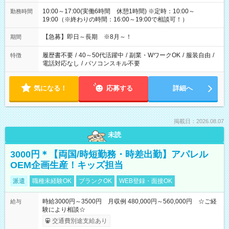
10:00～17:00(実働6時間 休憩1時間) ※定時：10:00～
勤務時間
19:00（※終わりの時間：16:00～19:00で相談可！）
【急募】即日～長期 ※8月～！
期間
履歴書不要
/
40～50代活躍中
/
副業・WワークOK
/
服装自由
/
特徴
電話対応なし
/
パソコンスキル不要
気になる！
応募する
詳細へ
掲載日：2026.08.07
未読
3000円＊【両国/時短勤務・時差出勤】アパレル
OEM企画生産！キッズ担当
派遣
職種未経験OK
ブランクOK
WEB登録・面接OK
時給3000円～3500円 月収例 480,000円～560,000円 ☆ご経
給与
験により相談☆
交通費別途支給あり