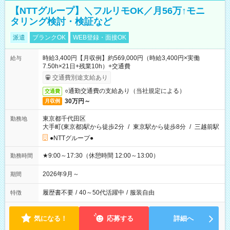
【NTTグループ】＼フルリモOK／月56万↑モニ
タリング検討・検証など
派遣
ブランクOK
WEB登録・面接OK
時給3,400円【月収例】約569,000円（時給3,400円×実働
給与
7.50h×21日+残業10h）+交通費
交通費別途支給あり
○通勤交通費の支給あり（当社規定による）
交通費
30万円～
月収例
東京都千代田区
勤務地
大手町(東京都)駅から徒歩2分
/
東京駅から徒歩8分
/
三越前駅
●NTTグループ●
★9:00～17:30（休憩時間 12:00～13:00）
勤務時間
2026年9月～
期間
履歴書不要
/
40～50代活躍中
/
服装自由
特徴
気になる！
応募する
詳細へ