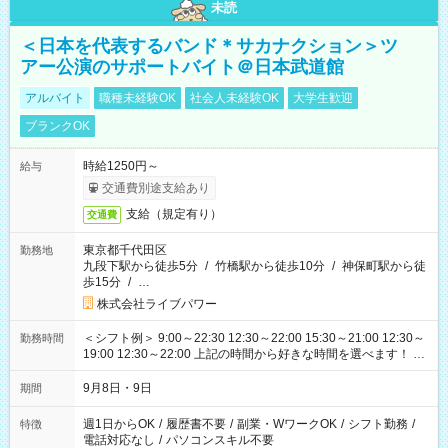
未読
＜日本を代表するバンド＊サカナクション＞ツ
アー公演のサポートバイト＠日本武道館
アルバイト
職種未経験OK
社会人未経験OK
大学生歓迎
ブランクOK
時給1250円～
給与
交通費別途支給あり
支給（規定有り）
交通費
東京都千代田区
勤務地
九段下駅から徒歩5分
/
竹橋駅から徒歩10分
/
神保町駅から徒
歩15分
/
…
株式会社ライブパワー
＜シフト例＞ 9:00～22:30 12:30～22:00 15:30～21:00 12:30～
勤務時間
19:00 12:30～22:00 上記の時間から好きな時間を選べます！ ※
時間は変更となる可能性があります
9月8日・9日
期間
週1日からOK
/
履歴書不要
/
副業・WワークOK
/
シフト勤務
/
特徴
電話対応なし
/
パソコンスキル不要