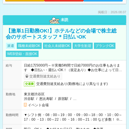
掲載日：2026.08.07
未読
【激単1日勤務OK!】ホテルなどの会場で株主総
会のサポートスタッフ＊日払いOK
派遣
職種未経験OK
社会人未経験OK
大学生歓迎
ブランクOK
WEB登録・面接OK
日給1万5000円～※実働5時間で日給7000円のお仕事もありま
給与
す ◆日払い・週払いOK！（規定あり）◆お仕事によって日給
も異なります
交通費別途支給あり
交通費別途支給あり(勤務地により異なります)
交通費
東京都渋谷区
勤務地
渋谷駅
/
恵比寿駅
/
原宿駅
/
…
イベント会場
▼シフト例 ・08：00～19：00 ・09：00～18：00 ・10：00～
勤務時間
17：00 ・13：00～22：00 ・16：00～21：00 など多数！ ※お
仕事により勤務時間が異なります