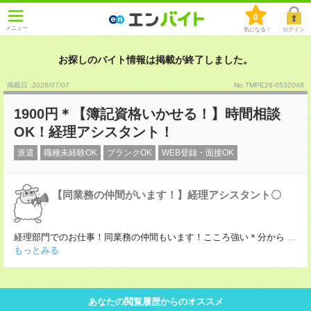
0
メニュー
気になる！
ログイン
お探しのバイト情報は掲載が終了しました。
掲載日 :2026
/
07
/
07
No.TMPE26-0532048
1900円＊【簿記資格いかせる！】時間相談
OK！経理アシスタント！
派遣
職種未経験OK
ブランクOK
WEB登録・面接OK
【同業務の仲間がいます！】経理アシスタント〇
経理部門でのお仕事！同業務の仲間もいます！こころ強い＊分から
...
もっとみる
あなたの閲覧履歴からのオススメ