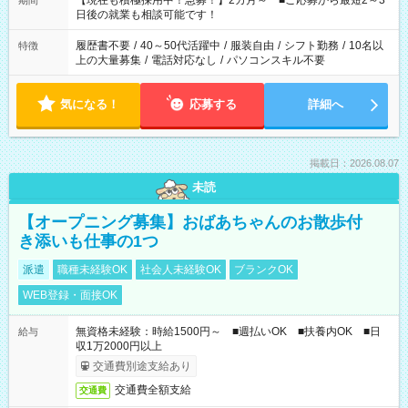
【現在も積極採用中！急募！】2カ月～ ■ご応募から最短2～3
期間
の方へ 今ご覧のお仕事で希望する勤務時間と、もう1つのお仕事
日後の就業も相談可能です！
の勤務時間。 合計で週40時間を超える場合は応募できません。
履歴書不要
/
40～50代活躍中
/
服装自由
/
シフト勤務
/
10名以
特徴
上の大量募集
/
電話対応なし
/
パソコンスキル不要
気になる！
応募する
詳細へ
掲載日：2026.08.07
未読
【オープニング募集】おばあちゃんのお散歩付
き添いも仕事の1つ
派遣
職種未経験OK
社会人未経験OK
ブランクOK
WEB登録・面接OK
無資格未経験：時給1500円～ ■週払いOK ■扶養内OK ■日
給与
収1万2000円以上
交通費別途支給あり
交通費全額支給
交通費