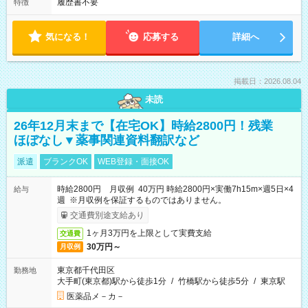
履歴書不要
特徴
気になる！
応募する
詳細へ
掲載日：2026.08.04
未読
26年12月末まで【在宅OK】時給2800円！残業
ほぼなし▼薬事関連資料翻訳など
派遣
ブランクOK
WEB登録・面接OK
時給2800円 月収例 40万円 時給2800円×実働7h15m×週5日×4
給与
週 ※月収例を保証するものではありません。
交通費別途支給あり
1ヶ月3万円を上限として実費支給
交通費
30万円～
月収例
東京都千代田区
勤務地
大手町(東京都)駅から徒歩1分
/
竹橋駅から徒歩5分
/
東京駅
医薬品メ－カ－