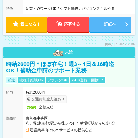
副業・WワークOK
/
シフト勤務
/
パソコンスキル不要
特徴
気になる！
応募する
詳細へ
掲載日：2026.08.06
未読
時給2600円＊ほぼ在宅！週3～4日＆16時迄
OK！補助金申請のサポート業務
派遣
職種未経験OK
ブランクOK
WEB登録・面接OK
時給2600円
給与
交通費別途支給あり
全額支給
交通費
東京都中央区
勤務地
八丁堀(東京都)駅から徒歩2分
/
茅場町駅から徒歩6分
建設業界向けのAIサービスの提供など