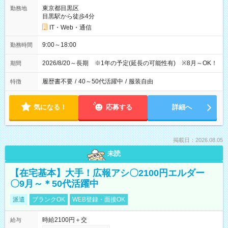
東京都目黒区
勤務地
目黒駅から徒歩4分
IT・Web・通信
9:00～18:00
勤務時間
2026/8/20～長期 ※1年の予定(延長の可能性有) ※8月～OK！
期間
履歴書不要
/
40～50代活躍中
/
服装自由
特徴
気になる！
応募する
詳細へ
掲載日：2026.08.05
未読
【在宅基本】大手！広報アシ〇2100円エルダー
〇9月～＊50代活躍中
派遣
ブランクOK
WEB登録・面接OK
時給2100円＋交
給与