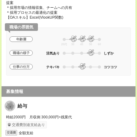
提案
＊採用市場の情報収集、チームへの共有
＊採用プロセスの最適化の提案
【OAスキル】Excel(VlookUP関数)
職場の雰囲気
年齢層
20代
30
40
50
60
職場の様子
活気あり
しずか
仕事の仕方
テキパキ
コツコツ
募集情報
給与
時給2000円 月収例 300,000円+残業代
交通費別途支給あり
全額支給
交通費