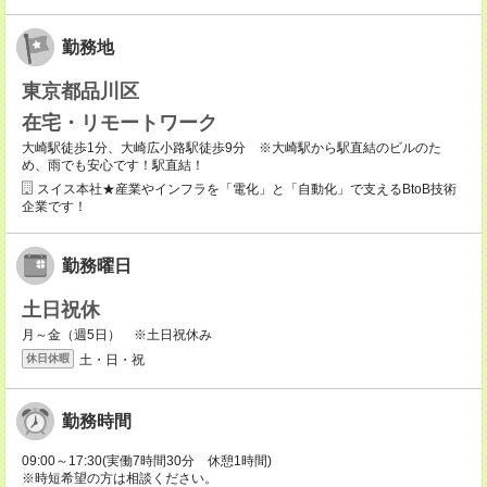
勤務地
東京都品川区
在宅・リモートワーク
大崎駅徒歩1分、大崎広小路駅徒歩9分 ※大崎駅から駅直結のビルのた
め、雨でも安心です！駅直結！
スイス本社★産業やインフラを「電化」と「自動化」で支えるBtoB技術
企業です！
勤務曜日
土日祝休
月～金（週5日） ※土日祝休み
土・日・祝
休日休暇
勤務時間
09:00～17:30(実働7時間30分 休憩1時間)
※時短希望の方は相談ください。