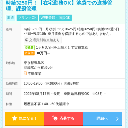
時給3250円！【在宅勤務OK】池袋での進捗管
理、課題管理
派遣
ブランクOK
WEB登録・面接OK
時給3250円 月収例 56万0625円 時給3250円×実働8h×週5日
給与
×4週+残業10h ※月収例を保証するものではありません。
交通費別途支給あり
1ヶ月3万円を上限として実費支給
交通費
30万円～
月収例
東京都豊島区
勤務地
池袋駅から徒歩5分
不動産業
10:00-19:00（休憩60分）実働8時間
勤務時間
2026年08月17日～長期 ※開始日相談OK ※08月～
期間
履歴書不要
/
40～50代活躍中
特徴
気になる！
応募する
詳細へ