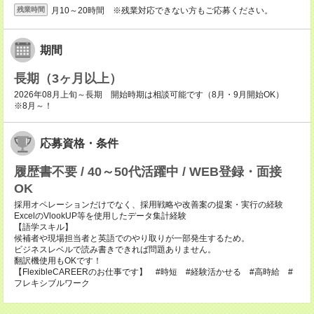
月10～20時間 ※残業対応できない方もご応募ください。
残業時間
期間
長期（3ヶ月以上）
2026年08月上旬～長期 開始時期は相談可能です（8月・9月開始OK）
※8月～！
応募資格・条件
履歴書不要 / 40～50代活躍中 / WEB登録・面接
OK
採用オペレーションだけでなく、採用戦略や改善案の提案・実行の経験
ExcelのVlookUP等を使用したデータ集計経験
【語学スキル】
候補者や現場担当者と英語でのやり取りが一部発生するため。
ビジネスレベルで読み書きできれば問題ありません。
翻訳機使用もOKです！
【FlexibleCAREERのお仕事です】 #時短 #経験活かせる #高時給 #
フレキシブルワーク