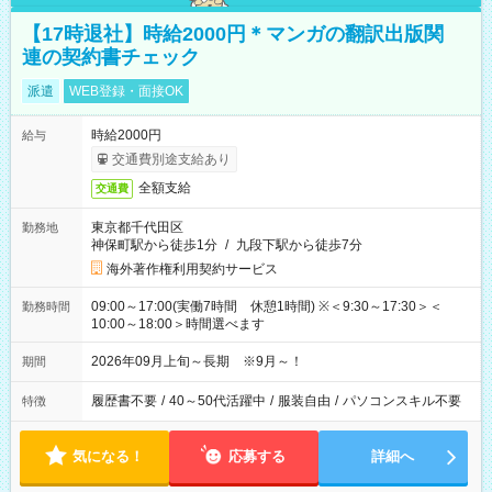
【17時退社】時給2000円＊マンガの翻訳出版関
連の契約書チェック
派遣
WEB登録・面接OK
時給2000円
給与
交通費別途支給あり
全額支給
交通費
東京都千代田区
勤務地
神保町駅から徒歩1分
/
九段下駅から徒歩7分
海外著作権利用契約サービス
09:00～17:00(実働7時間 休憩1時間) ※＜9:30～17:30＞＜
勤務時間
10:00～18:00＞時間選べます
2026年09月上旬～長期 ※9月～！
期間
履歴書不要
/
40～50代活躍中
/
服装自由
/
パソコンスキル不要
特徴
気になる！
応募する
詳細へ