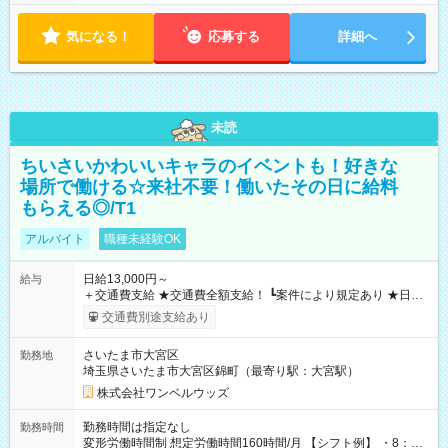
気になる！
応募する
詳細へ
未読
ちいさいかわいいキャラのイベントも！好きな
場所で働ける☆来社不要！働いたその日に給料
もらえる◎/T1
アルバイト
職種未経験OK
日給13,000円～
給与
＋交通費支給 ★交通費全額支給！ ┗案件により規定あり ★日払
いOK！（規定あり） ┗働いたその日に現金GET♪ お仕事後はコ
交通費別途支給あり
ンビニATMから 日払い分を引き落とせます！ 【試用期間】試
用期間なし
さいたま市大宮区
勤務地
埼玉県さいたま市大宮区錦町（最寄り駅：大宮駅）
株式会社ワンベルウッズ
勤務時間は指定なし
勤務時間
変形労働時間制 想定労働時間160時間/月 【シフト例】 ・8：00