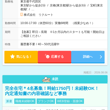
東京都千代田区
勤務地
東京駅から徒歩2分
/
京橋(東京都)駅から徒歩3分
/
宝町(東京
都)駅
/
…
株式会社 リクルート
10:00-17:00（休憩60分）実働6時間 （残業少なめ！）
勤務時間
【急募】即日～長期 ※1か月以内のスタートも可能！開始日は
期間
ご相談ください
履歴書不要
/
40～50代活躍中
特徴
気になる！
応募する
詳細へ
掲載日：2026.08.06
未読
完全在宅＊4名募集！時給1750円！未経験OK！
内定通知書の内容確認など事務
派遣
職種未経験OK
ブランクOK
WEB登録・面接OK