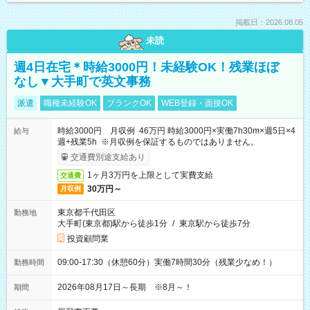
掲載日：2026.08.05
未読
週4日在宅＊時給3000円！未経験OK！残業ほぼ
なし▼大手町で英文事務
派遣
職種未経験OK
ブランクOK
WEB登録・面接OK
時給3000円 月収例 46万円 時給3000円×実働7h30m×週5日×4
給与
週+残業5h ※月収例を保証するものではありません。
交通費別途支給あり
1ヶ月3万円を上限として実費支給
交通費
30万円～
月収例
東京都千代田区
勤務地
大手町(東京都)駅から徒歩1分
/
東京駅から徒歩7分
投資顧問業
09:00-17:30（休憩60分）実働7時間30分（残業少なめ！）
勤務時間
2026年08月17日～長期 ※8月～！
期間