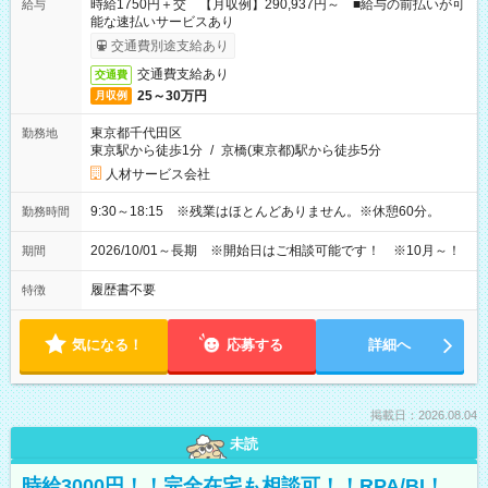
時給1750円＋交 【月収例】290,937円～ ■給与の前払いが可
給与
能な速払いサービスあり
交通費別途支給あり
交通費支給あり
交通費
25～30万円
月収例
東京都千代田区
勤務地
東京駅から徒歩1分
/
京橋(東京都)駅から徒歩5分
人材サービス会社
9:30～18:15 ※残業はほとんどありません。※休憩60分。
勤務時間
2026/10/01～長期 ※開始日はご相談可能です！ ※10月～！
期間
履歴書不要
特徴
気になる！
応募する
詳細へ
掲載日：2026.08.04
未読
時給3000円！！完全在宅も相談可！！RPA/BI！