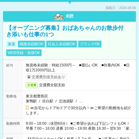
掲載日：2026.08.06
未読
【オープニング募集】おばあちゃんのお散歩付
き添いも仕事の1つ
派遣
職種未経験OK
社会人未経験OK
ブランクOK
WEB登録・面接OK
無資格未経験：時給1500円～ ■週払いOK ■扶養内OK ■日
給与
収1万2000円以上
交通費別途支給あり
交通費全額支給
交通費
東京都豊島区
勤務地
巣鴨駅
/
目白駅
/
北池袋駅
/
…
≪自宅からドアtoドアで30分以内！≫ご希望の勤務地を紹介
します。
9:00～18:00（休憩60分） ■ご希望があれば下記シフトもOK！
勤務時間
早番 7:00～16:00 遅番 10:00～19:00 夜勤 16:30～翌9:30 「家族
と休みを合わせたい」 「余裕を持って夕飯の準備がしたい」
「できれば残業はしたくない」 など、ご希望を教えてください