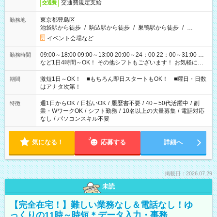
交通費規定支給
交通費
東京都豊島区
勤務地
池袋駅から徒歩
/
駒込駅から徒歩
/
巣鴨駅から徒歩
/
…
イベント会場など
09:00～18:00 09:00～13:00 20:00～24：00 22：00～31:00 …
勤務時間
など1日4時間～OK！ その他シフトもございます！ お気軽にご
相談ください！
激短1日～OK！ ■もちろん即日スタートもOK！ ■曜日・日数
期間
はアナタ次第！
週1日からOK
/
日払いOK
/
履歴書不要
/
40～50代活躍中
/
副
特徴
業・WワークOK
/
シフト勤務
/
10名以上の大量募集
/
電話対応
なし
/
パソコンスキル不要
気になる！
応募する
詳細へ
掲載日：2026.07.29
未読
【完全在宅！】難しい業務なし＆電話なし！ゆ
っくりの11時～時短＊データ入力・事務