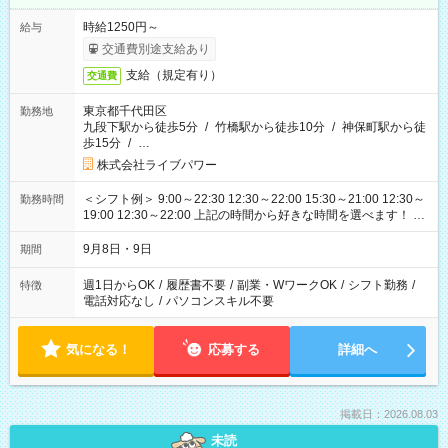
時給1250円～
給与
交通費別途支給あり
支給（規定有り）
交通費
東京都千代田区
勤務地
九段下駅から徒歩5分
/
竹橋駅から徒歩10分
/
神保町駅から徒
歩15分
/
…
株式会社ライブパワー
＜シフト例＞ 9:00～22:30 12:30～22:00 15:30～21:00 12:30～
勤務時間
19:00 12:30～22:00 上記の時間から好きな時間を選べます！ ※
時間は変更となる可能性があります
9月8日・9日
期間
週1日からOK
/
履歴書不要
/
副業・WワークOK
/
シフト勤務
/
特徴
電話対応なし
/
パソコンスキル不要
気になる！
応募する
詳細へ
掲載日：2026.08.03
未読