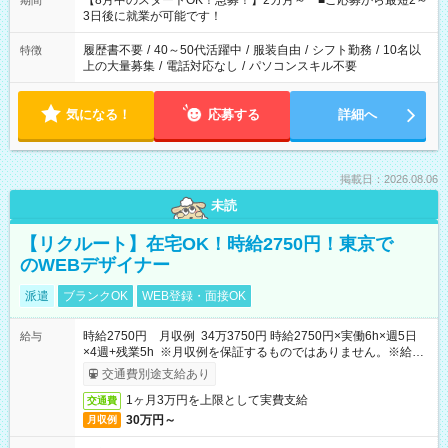
【8月中のスタートOK！急募！】2カ月～ ■ご応募から最短2～
期間
ね。 ※Wワーク希望の方へ 今ご覧のお仕事で希望する勤務時間
3日後に就業が可能です！
と、もう1つのお仕事の勤務時間。 合計で週40時間を超える場
合は応募できません。
履歴書不要
/
40～50代活躍中
/
服装自由
/
シフト勤務
/
10名以
特徴
上の大量募集
/
電話対応なし
/
パソコンスキル不要
気になる！
応募する
詳細へ
掲載日：2026.08.06
未読
【リクルート】在宅OK！時給2750円！東京で
のWEBデザイナー
派遣
ブランクOK
WEB登録・面接OK
時給2750円 月収例 34万3750円 時給2750円×実働6h×週5日
給与
×4週+残業5h ※月収例を保証するものではありません。※給与
即受取りサービス利用可（利用条件有）
交通費別途支給あり
1ヶ月3万円を上限として実費支給
交通費
30万円～
月収例