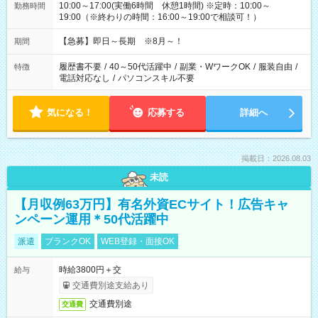
10:00～17:00(実働6時間 休憩1時間) ※定時：10:00～
勤務時間
19:00（※終わりの時間：16:00～19:00で相談可！）
【急募】即日～長期 ※8月～！
期間
履歴書不要
/
40～50代活躍中
/
副業・WワークOK
/
服装自由
/
特徴
電話対応なし
/
パソコンスキル不要
気になる！
応募する
詳細へ
掲載日：2026.08.03
未読
【月収例63万円】有名外資ECサイト！広告キャ
ンペーン運用＊50代活躍中
派遣
ブランクOK
WEB登録・面接OK
時給3800円＋交
給与
交通費別途支給あり
交通費別途
交通費