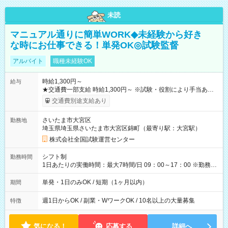
未読
マニュアル通りに簡単WORK◆未経験から好き
な時にお仕事できる！単発OK◎試験監督
アルバイト
職種未経験OK
時給1,300円～
給与
★交通費一部支給 時給1,300円～ ※試験・役割により手当あり
※勤務回数により昇給あり 【即給（前払い）オプションあ
交通費別途支給あり
り！】 希望される場合、勤務から1週間ほどで給与の一部を受け
取れます。 ※手数料418円がかかります。 【過去試験日の収入
さいたま市大宮区
勤務地
例】 ・河合塾模擬試験 8:30～17:30（休憩1時間） 時給1,300円
埼玉県埼玉県さいたま市大宮区錦町（最寄り駅：大宮駅）
×8時間＝日収10,400円＋交通費 ※当日の役割により時給＋100
円の場合あり ・国家試験 7:00～13:30（休憩なし） 時給1,300
株式会社全国試験運営センター
円（役割手当＋100円）×6時間＝日収8,400円＋交通費 【試用期
間】試用期間なし
シフト制
勤務時間
1日あたりの実働時間：最大7時間/日 09：00～17：00 ※勤務時
間は 試験により異なります。
単発・1日のみOK / 短期（1ヶ月以内）
期間
週1日からOK / 副業・WワークOK / 10名以上の大量募集
特徴
気になる！
応募する
詳細へ