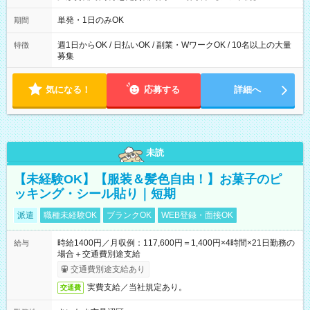
～21：00
単発・1日のみOK
期間
週1日からOK / 日払いOK / 副業・WワークOK / 10名以上の大量
特徴
募集
気になる！
応募する
詳細へ
未読
【未経験OK】【服装＆髪色自由！】お菓子のピ
ッキング・シール貼り｜短期
派遣
職種未経験OK
ブランクOK
WEB登録・面接OK
時給1400円／月収例：117,600円＝1,400円×4時間×21日勤務の
給与
場合＋交通費別途支給
交通費別途支給あり
実費支給／当社規定あり。
交通費