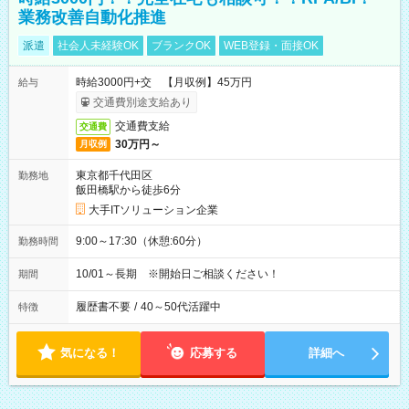
業務改善自動化推進
派遣
社会人未経験OK
ブランクOK
WEB登録・面接OK
時給3000円+交 【月収例】45万円
給与
交通費別途支給あり
交通費支給
交通費
30万円～
月収例
東京都千代田区
勤務地
飯田橋駅から徒歩6分
大手ITソリューション企業
9:00～17:30（休憩:60分）
勤務時間
10/01～長期 ※開始日ご相談ください！
期間
履歴書不要
/
40～50代活躍中
特徴
気になる！
応募する
詳細へ