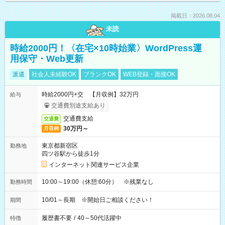
掲載日：2026.08.04
未読
時給2000円！〈在宅×10時始業〉WordPress運
用保守・Web更新
派遣
社会人未経験OK
ブランクOK
WEB登録・面接OK
時給2000円+交 【月収例】32万円
給与
交通費別途支給あり
交通費支給
交通費
30万円～
月収例
東京都新宿区
勤務地
四ツ谷駅から徒歩1分
インターネット関連サービス企業
10:00～19:00（休憩:60分） ※残業なし
勤務時間
10/01～長期 ※開始日ご相談ください！
期間
履歴書不要
/
40～50代活躍中
特徴