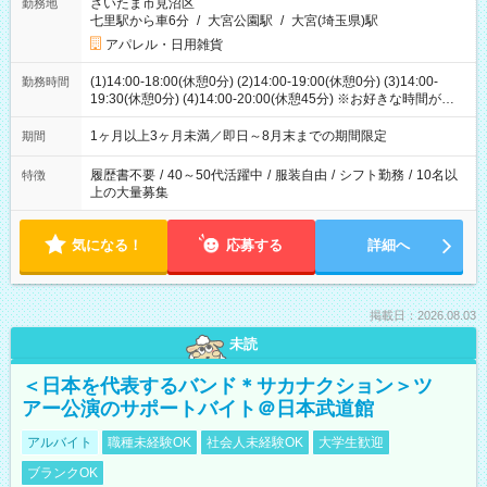
さいたま市見沼区
勤務地
七里駅から車6分
/
大宮公園駅
/
大宮(埼玉県)駅
アパレル・日用雑貨
(1)14:00-18:00(休憩0分) (2)14:00-19:00(休憩0分) (3)14:00-
勤務時間
19:30(休憩0分) (4)14:00-20:00(休憩45分) ※お好きな時間が選べ
ます
1ヶ月以上3ヶ月未満／即日～8月末までの期間限定
期間
履歴書不要
/
40～50代活躍中
/
服装自由
/
シフト勤務
/
10名以
特徴
上の大量募集
気になる！
応募する
詳細へ
掲載日：2026.08.03
未読
＜日本を代表するバンド＊サカナクション＞ツ
アー公演のサポートバイト＠日本武道館
アルバイト
職種未経験OK
社会人未経験OK
大学生歓迎
ブランクOK