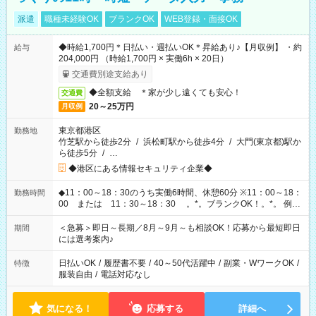
派遣
職種未経験OK
ブランクOK
WEB登録・面接OK
◆時給1,700円＊日払い・週払いOK＊昇給あり♪【月収例】 ・約
給与
204,000円 （時給1,700円 × 実働6h × 20日）
交通費別途支給あり
◆全額支給 ＊家が少し遠くても安心！
交通費
20～25万円
月収例
東京都港区
勤務地
竹芝駅から徒歩2分
/
浜松町駅から徒歩4分
/
大門(東京都)駅か
ら徒歩5分
/
…
◆港区にある情報セキュリティ企業◆
◆11：00～18：30のうち実働6時間、休憩60分 ※11：00～18：
勤務時間
00 または 11：30～18：30 。*。ブランクOK！。*。 例え
ば前職が、 在宅/財団法人/事務/コールセンター/受付/販売/カフェ
スタッフ スイーツ販売/ホテルフロント/化粧品販売/など 様々な
＜急募＞即日～長期／8月～9月～も相談OK！応募から最短即日
期間
業界から入社して活躍されています♪
には選考案内♪
日払いOK
/
履歴書不要
/
40～50代活躍中
/
副業・WワークOK
/
特徴
服装自由
/
電話対応なし
気になる！
応募する
詳細へ