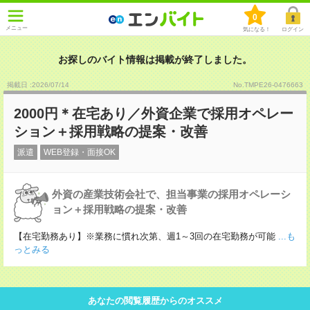
0
メニュー
気になる！
ログイン
お探しのバイト情報は掲載が終了しました。
掲載日 :2026
/
07
/
14
No.TMPE26-0476663
2000円＊在宅あり／外資企業で採用オペレー
ション＋採用戦略の提案・改善
派遣
WEB登録・面接OK
外資の産業技術会社で、担当事業の採用オペレーシ
ョン＋採用戦略の提案・改善
【在宅勤務あり】※業務に慣れ次第、週1～3回の在宅勤務が可能
...も
っとみる
あなたの閲覧履歴からのオススメ