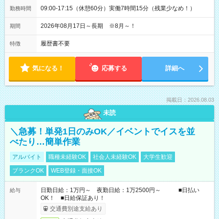
09:00-17:15（休憩60分）実働7時間15分（残業少なめ！）
勤務時間
2026年08月17日～長期 ※8月～！
期間
履歴書不要
特徴
気になる！
応募する
詳細へ
掲載日：2026.08.03
未読
＼急募！単発1日のみOK／イベントでイスを並
べたり…簡単作業
アルバイト
職種未経験OK
社会人未経験OK
大学生歓迎
ブランクOK
WEB登録・面接OK
日勤日給：1万円～ 夜勤日給：1万2500円～ ■日払い
給与
OK！ ■日給保証あり！
交通費別途支給あり