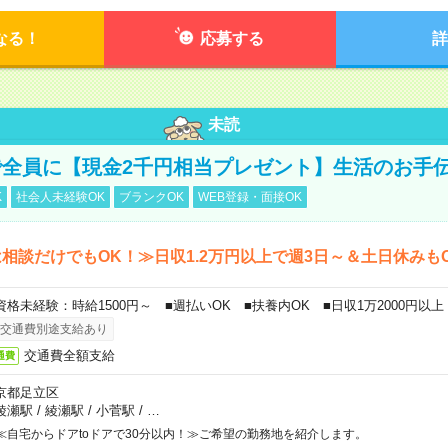
なる！
応募する
詳
未読
全員に【現金2千円相当プレゼント】生活のお手
K
社会人未経験OK
ブランクOK
WEB登録・面接OK
相談だけでもOK！≫日収1.2万円以上で週3日～＆土日休みも
資格未経験：時給1500円～ ■週払いOK ■扶養内OK ■日収1万2000円以上
交通費別途支給あり
交通費全額支給
通費
京都足立区
綾瀬駅
/
綾瀬駅
/
小菅駅
/
…
≪自宅からドアtoドアで30分以内！≫ご希望の勤務地を紹介します。