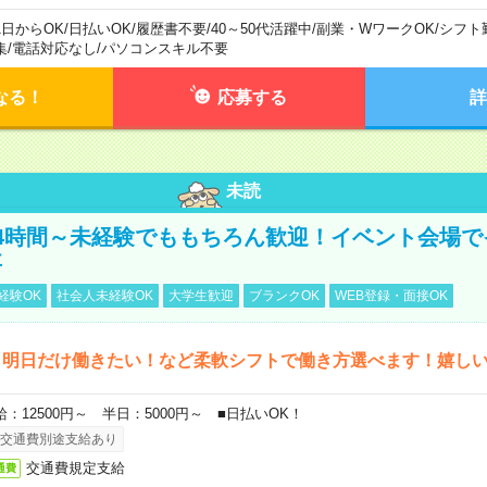
1日からOK
/
日払いOK
/
履歴書不要
/
40～50代活躍中
/
副業・WワークOK
/
シフト
集
/
電話対応なし
/
パソコンスキル不要
なる！
応募する
詳
未読
4時間～未経験でももちろん歓迎！イベント会場で
事
経験OK
社会人未経験OK
大学生歓迎
ブランクOK
WEB登録・面接OK
ら明日だけ働きたい！など柔軟シフトで働き方選べます！嬉し
給：12500円～ 半日：5000円～ ■日払いOK！
交通費別途支給あり
交通費規定支給
通費