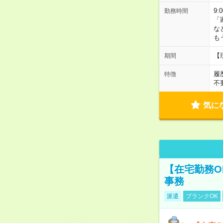
9:
勤務時間
「
な
も
【
期間
履
特徴
不
気に
【在宅勤務O
事務
派遣
ブランクOK