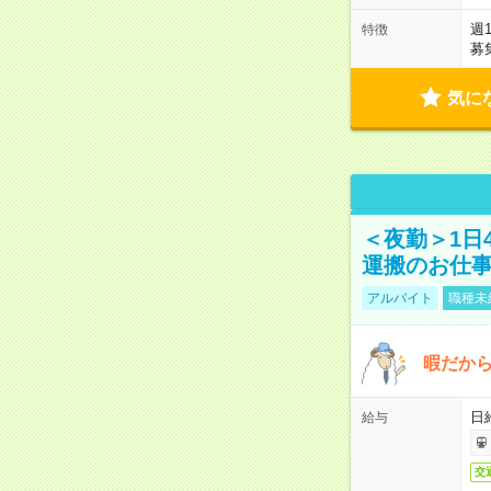
週
特徴
募
気に
＜夜勤＞1日
運搬のお仕
アルバイト
職種未
暇だか
日
給与
交