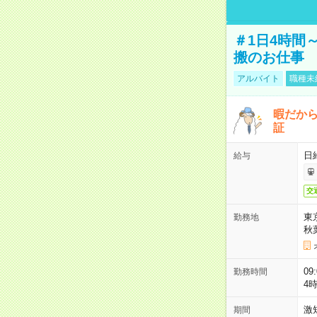
＃1日4時間
搬のお仕事
アルバイト
職種未
暇だか
証
日
給与
交
東
勤務地
秋
09
勤務時間
4
激
期間