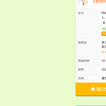
【在宅O
時
給与
ん
交
月
東
勤務地
新
1
勤務時間
2
期間
履
特徴
気に