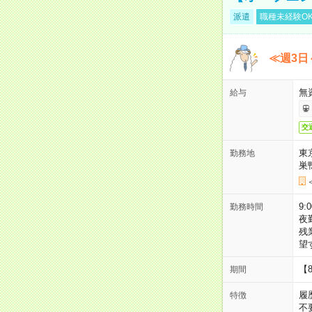
派遣
職種未経験O
≪週3日
無
給与
交
東
勤務地
巣
9:
勤務時間
夜
残
望
【
期間
履
特徴
不