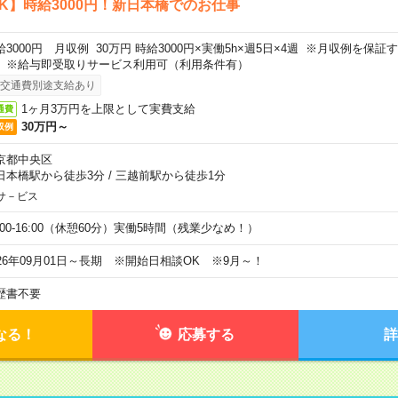
K】時給3000円！新日本橋でのお仕事
給3000円 月収例 30万円 時給3000円×実働5h×週5日×4週 ※月収例を保
。※給与即受取りサービス利用可（利用条件有）
交通費別途支給あり
1ヶ月3万円を上限として実費支給
通費
30万円～
収例
京都中央区
日本橋駅から徒歩3分
/
三越前駅から徒歩1分
サ－ビス
0:00-16:00（休憩60分）実働5時間（残業少なめ！）
026年09月01日～長期 ※開始日相談OK ※9月～！
歴書不要
なる！
応募する
詳