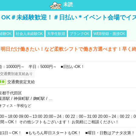
未読
～OK＃未経験歓迎！＃日払い＊イベント会場でイ
経験OK
社会人未経験OK
大学生歓迎
ブランクOK
WEB登録・面接OK
ら明日だけ働きたい！など柔軟シフトで働き方選べます！早く
給：10000円～ 半日：5000円～ ■日払いOK！
交通費別途支給あり
交通費規定支給
通費
京都千代田区
葉原駅
/
神保町駅
/
麹町駅
/
…
オフィス・学校など
:00～18:00 09:00～13:00 20:00～24：00 22：00～31:00 20:00～24：00 2
時間～OK！ その他シフトもございます！ お気軽にご相談ください！
短1日～OK！ ■もちろん即日スタートもOK！ ■曜日・日数はアナタ次第！