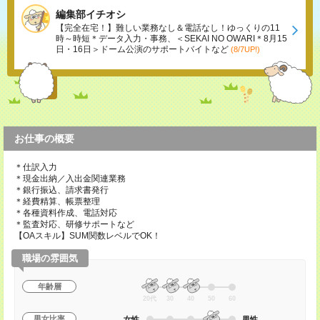
編集部イチオシ
【完全在宅！】難しい業務なし＆電話なし！ゆっくりの11
時～時短＊データ入力・事務、＜SEKAI NO OWARI＊8月15
日・16日＞ドーム公演のサポートバイトなど
(8/7UP!)
お仕事の概要
＊仕訳入力
＊現金出納／入出金関連業務
＊銀行振込、請求書発行
＊経費精算、帳票整理
＊各種資料作成、電話対応
＊監査対応、研修サポートなど
【OAスキル】SUM関数レベルでOK！
職場の雰囲気
年齢層
20代
30
40
50
60
男女比率
女性
男性