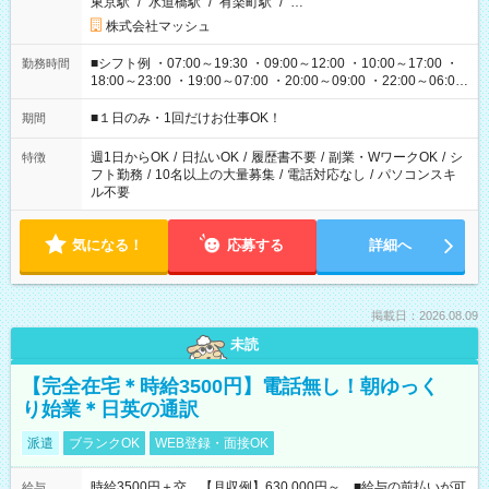
東京駅
/
水道橋駅
/
有楽町駅
/
…
株式会社マッシュ
■シフト例 ・07:00～19:30 ・09:00～12:00 ・10:00～17:00 ・
勤務時間
18:00～23:00 ・19:00～07:00 ・20:00～09:00 ・22:00～06:00
etc ★最短で3時間で5,120円のお仕事から 15時間で2万円近く稼
げるお仕事も！ ご希望のお時間に合わせてご紹介！ ※シフトは
■１日のみ・1回だけお仕事OK！
期間
現場によって異なります。 ※勿論、休憩時間はあるのでご安心
ください！
週1日からOK
/
日払いOK
/
履歴書不要
/
副業・WワークOK
/
シ
特徴
フト勤務
/
10名以上の大量募集
/
電話対応なし
/
パソコンスキ
ル不要
気になる！
応募する
詳細へ
掲載日：2026.08.09
未読
【完全在宅＊時給3500円】電話無し！朝ゆっく
り始業＊日英の通訳
派遣
ブランクOK
WEB登録・面接OK
時給3500円＋交 【月収例】630,000円～ ■給与の前払いが可
給与