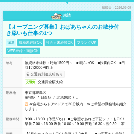
掲載日：2026.08.09
未読
【オープニング募集】おばあちゃんのお散歩付
き添いも仕事の1つ
派遣
職種未経験OK
社会人未経験OK
ブランクOK
WEB登録・面接OK
無資格未経験：時給1500円～ ■週払いOK ■扶養内OK ■日
給与
収1万2000円以上
交通費別途支給あり
交通費全額支給
交通費
東京都豊島区
勤務地
巣鴨駅
/
目白駅
/
北池袋駅
/
…
≪自宅からドアtoドアで30分以内！≫ご希望の勤務地を紹介
します。
9:00～18:00（休憩60分） ■ご希望があれば下記シフトもOK！
勤務時間
早番 7:00～16:00 遅番 10:00～19:00 夜勤 16:30～翌9:30 「家族
と休みを合わせたい」 「余裕を持って夕飯の準備がしたい」
「できれば残業はしたくない」 など、ご希望を教えてください