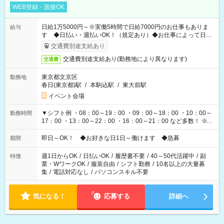
WEB登録・面接OK
日給1万5000円～※実働5時間で日給7000円のお仕事もありま
給与
す ◆日払い・週払いOK！（規定あり）◆お仕事によって日給
も異なります
交通費別途支給あり
交通費別途支給あり(勤務地により異なります)
交通費
東京都文京区
勤務地
春日(東京都)駅
/
本駒込駅
/
東大前駅
イベント会場
▼シフト例 ・08：00～19：00 ・09：00～18：00 ・10：00～
勤務時間
17：00 ・13：00～22：00 ・16：00～21：00 など多数！ ※お
仕事により勤務時間が異なります
即日～OK！ ◆お好きな日1日～働けます ◆急募
期間
週1日からOK
/
日払いOK
/
履歴書不要
/
40～50代活躍中
/
副
特徴
業・WワークOK
/
服装自由
/
シフト勤務
/
10名以上の大量募
集
/
電話対応なし
/
パソコンスキル不要
気になる！
応募する
詳細へ