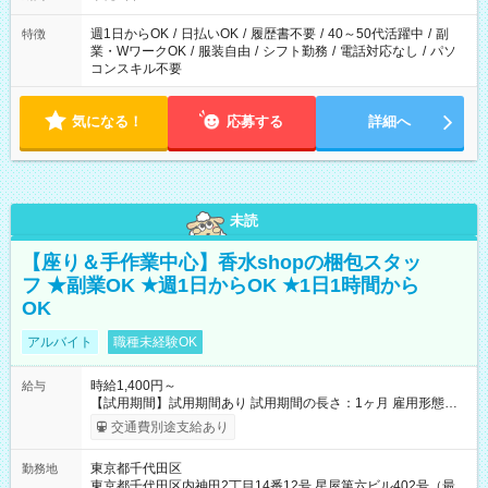
週1日からOK
/
日払いOK
/
履歴書不要
/
40～50代活躍中
/
副
特徴
業・WワークOK
/
服装自由
/
シフト勤務
/
電話対応なし
/
パソ
コンスキル不要
気になる！
応募する
詳細へ
未読
【座り＆手作業中心】香水shopの梱包スタッ
フ ★副業OK ★週1日からOK ★1日1時間から
OK
アルバイト
職種未経験OK
時給1,400円～
給与
【試用期間】試用期間あり 試用期間の長さ：1ヶ月 雇用形態、
給与は本採用時と同じです。
交通費別途支給あり
東京都千代田区
勤務地
東京都千代田区内神田2丁目14番12号 星屋第六ビル402号（最