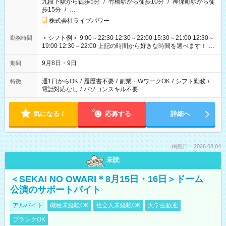
九段下駅から徒歩5分
/
竹橋駅から徒歩10分
/
神保町駅から徒
歩15分
/
…
株式会社ライブパワー
＜シフト例＞ 9:00～22:30 12:30～22:00 15:30～21:00 12:30～
勤務時間
19:00 12:30～22:00 上記の時間から好きな時間を選べます！ ※
時間は変更となる可能性があります
9月8日・9日
期間
週1日からOK
/
履歴書不要
/
副業・WワークOK
/
シフト勤務
/
特徴
電話対応なし
/
パソコンスキル不要
気になる！
応募する
詳細へ
掲載日：2026.08.04
未読
＜SEKAI NO OWARI＊8月15日・16日＞ドーム
公演のサポートバイト
アルバイト
職種未経験OK
社会人未経験OK
大学生歓迎
ブランクOK