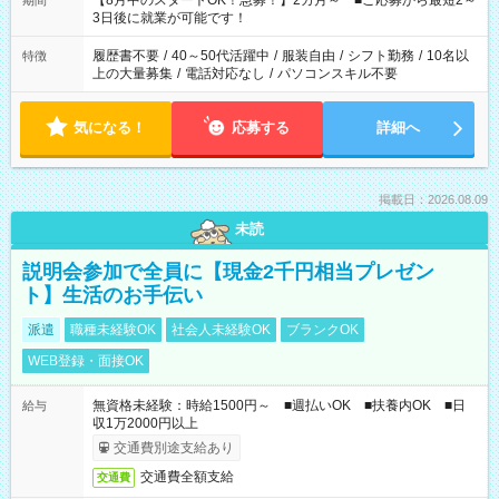
【8月中のスタートOK！急募！】2カ月～ ■ご応募から最短2～
期間
ね。 ※Wワーク希望の方へ 今ご覧のお仕事で希望する勤務時間
3日後に就業が可能です！
と、もう1つのお仕事の勤務時間。 合計で週40時間を超える場
合は応募できません。
履歴書不要
/
40～50代活躍中
/
服装自由
/
シフト勤務
/
10名以
特徴
上の大量募集
/
電話対応なし
/
パソコンスキル不要
気になる！
応募する
詳細へ
掲載日：2026.08.09
未読
説明会参加で全員に【現金2千円相当プレゼン
ト】生活のお手伝い
派遣
職種未経験OK
社会人未経験OK
ブランクOK
WEB登録・面接OK
無資格未経験：時給1500円～ ■週払いOK ■扶養内OK ■日
給与
収1万2000円以上
交通費別途支給あり
交通費全額支給
交通費