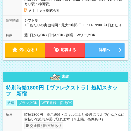
寄り駅：神田駅）
Ａｌｌｅｙ株式会社
シフト制
勤務時間
1日あたりの実働時間：最大5時間/日 11:00-19:00 └1日あたりの
実働時間：1-5時間 └上記の時間帯内であれば、いつでも勤務可
能！ └平日・土曜日の中で、お好きな曜日でご勤務いただけま
週1日からOK / 日払いOK / 副業・WワークOK
特徴
す！ 【シフト例】 ・11:00～14:00 ・16:30～19:00 ・13:00～
18:00 などのように、自由な働き方が可能なお仕事です！
気になる！
応募する
詳細へ
未読
特別時給1800円【ヴァレクストラ】短期スタッ
フ 新宿
派遣
ブランクOK
WEB登録・面接OK
時給1800円 ※ご経験・スキルにより優遇 スマホでかんたんに
給与
前払いで給与が受け取れます（※上限、条件あり）
交通費別途支給あり