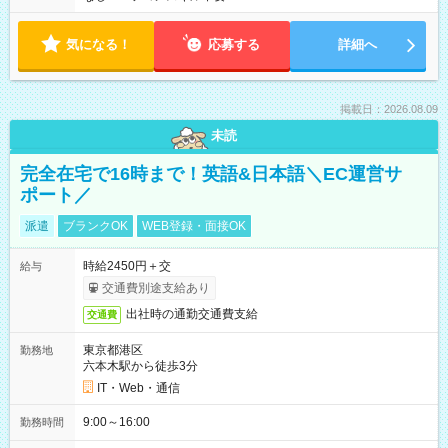
気になる！
応募する
詳細へ
掲載日：2026.08.09
未読
完全在宅で16時まで！英語&日本語＼EC運営サ
ポート／
派遣
ブランクOK
WEB登録・面接OK
時給2450円＋交
給与
交通費別途支給あり
出社時の通勤交通費支給
交通費
東京都港区
勤務地
六本木駅から徒歩3分
IT・Web・通信
9:00～16:00
勤務時間