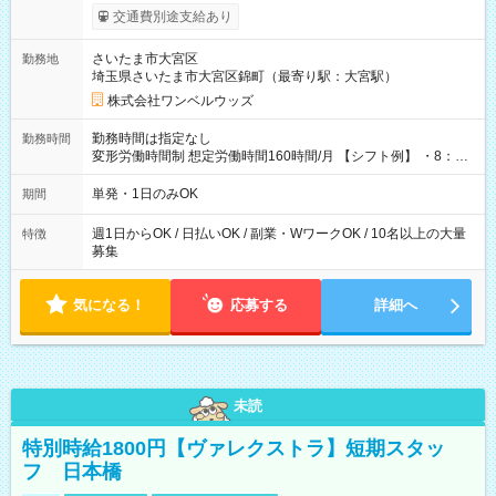
いOK！（規定あり） ┗働いたその日に現金GET♪ お仕事後はコ
交通費別途支給あり
ンビニATMから 日払い分を引き落とせます！ 【試用期間】試
用期間なし
さいたま市大宮区
勤務地
埼玉県さいたま市大宮区錦町（最寄り駅：大宮駅）
株式会社ワンベルウッズ
勤務時間は指定なし
勤務時間
変形労働時間制 想定労働時間160時間/月 【シフト例】 ・8：00
～21：00
単発・1日のみOK
期間
週1日からOK / 日払いOK / 副業・WワークOK / 10名以上の大量
特徴
募集
気になる！
応募する
詳細へ
未読
特別時給1800円【ヴァレクストラ】短期スタッ
フ 日本橋