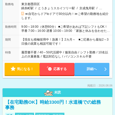
東京都墨田区
勤務地
錦糸町駅
/
とうきょうスカイツリー駅
/
京成曳舟駅
/
…
≪自宅からドアtoドアで30分以内！≫ご希望の勤務地を紹介
します。
9:00～18:00（休憩60分） ■ご希望があれば下記シフトもOK！
勤務時間
早番 7:00～16:00 遅番 10:00～19:00 「家族と休みを合わせた
い」 「余裕を持って夕飯の準備がしたい」 「できれば残業はし
たくない」 など、ご希望を教えてくださいね。 ※Wワーク希望
【現在も積極採用中！急募！】2カ月～ ■ご応募から最短2～3
期間
の方へ 今ご覧のお仕事で希望する勤務時間と、もう1つのお仕事
日後の就業も相談可能です！
の勤務時間。 合計で週40時間を超える場合は応募できません。
履歴書不要
/
40～50代活躍中
/
服装自由
/
シフト勤務
/
10名以
特徴
上の大量募集
/
電話対応なし
/
パソコンスキル不要
気になる！
応募する
詳細へ
掲載日：2026.08.06
未読
【在宅勤務OK】時給3300円！水道橋での総務
事務