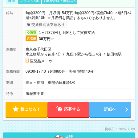
派遣
ブランクOK
WEB登録・面接OK
時給3300円 月収例 54万円 時給3300円×実働7h40m×週5日×4
給与
週+残業10h ※月収例を保証するものではありません。
交通費別途支給あり
1ヶ月3万円を上限として実費支給
交通費
30万円～
月収例
東京都千代田区
勤務地
水道橋駅から徒歩7分
/
九段下駅から徒歩4分
/
飯田橋駅
医薬品メ－カ－
09:00-17:40（休憩60分）実働7時間40分
勤務時間
即日～長期 ※開始日相談OK
期間
履歴書不要
特徴
気になる！
応募する
詳細へ
掲載日：2026.08.09
未読