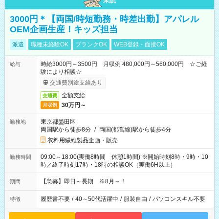
未読
3000円＊【両国/時短勤務・時差出勤】アパレル
OEM企画生産！キッズ担当
派遣
職種未経験OK
ブランクOK
WEB登録・面接OK
時給3000円～3500円 月収例 480,000円～560,000円 ☆ご経
給与
験により相談☆
交通費別途支給あり
全額支給
交通費
30万円～
月収例
東京都墨田区
勤務地
両国駅から徒歩8分
/
両国(都営線)駅から徒歩4分
衣料用繊維製品企画・販売
09:00～18:00(実働8時間 休憩1時間) ※開始時刻8時・9時・10
勤務時間
時／終了時刻17時・18時の相談OK（実働6H以上）
【急募】即日～長期 ※8月～！
期間
履歴書不要
/
40～50代活躍中
/
服装自由
/
パソコンスキル不要
特徴