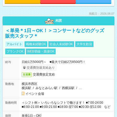
掲載日：2026.08.07
未読
＜単発＊1日～OK！＞コンサートなどのグッズ
販売スタッフ＊
アルバイト
職種未経験OK
社会人未経験OK
大学生歓迎
ブランクOK
WEB登録・面接OK
日給1万5000円～ ■最大で日給2万8500円！
給与
交通費別途支給あり
交通費規定支給
交通費
横浜市西区
勤務地
横浜駅
/
みなとみらい駅
/
西横浜駅
/
…
イベント会場
＜シフト例＞ いろいろなシフトで働けます！ ■7:00-24:00
勤務時間
■8:00-21:00 ■9:00-21:00 ■18:00-翌7:00 ■20:30-翌11:00 など
単発1日～OK!
期間