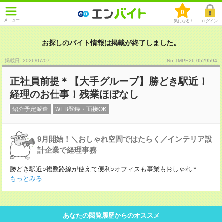
0
メニュー
気になる！
ログイン
お探しのバイト情報は掲載が終了しました。
掲載日 :2026
/
07
/
07
No.TMPE26-0529594
正社員前提＊【大手グループ】勝どき駅近！
経理のお仕事！残業ほぼなし
紹介予定派遣
WEB登録・面接OK
9月開始！＼おしゃれ空間ではたらく／インテリア設
計企業で経理事務
勝どき駅近○複数路線が使えて便利○オフィスも事業もおしゃれ＊
...
もっとみる
あなたの閲覧履歴からのオススメ