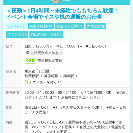
＜夜勤＞1日4時間～未経験でももちろん歓迎！
イベント会場でイスや机の運搬のお仕事
アルバイト
職種未経験OK
社会人未経験OK
大学生歓迎
ブランクOK
WEB登録・面接OK
日給：12500円～ 半日：5000円～ ■日払いOK！
給与
交通費別途支給あり
交通費規定支給
交通費
東京都千代田区
勤務地
秋葉原駅
/
神保町駅
/
麹町駅
/
…
オフィス・学校など
20:00～24：00 22：00～翌7:00 …など1日4時間～OK！ その他
勤務時間
シフトもございます！ お気軽にご相談ください！
激短1日～OK！ ■もちろん即日スタートもOK！ ■曜日・日数
期間
はアナタ次第！
週1日からOK
/
日払いOK
/
履歴書不要
/
40～50代活躍中
/
副
特徴
業・WワークOK
/
シフト勤務
/
10名以上の大量募集
/
電話対応
なし
/
パソコンスキル不要