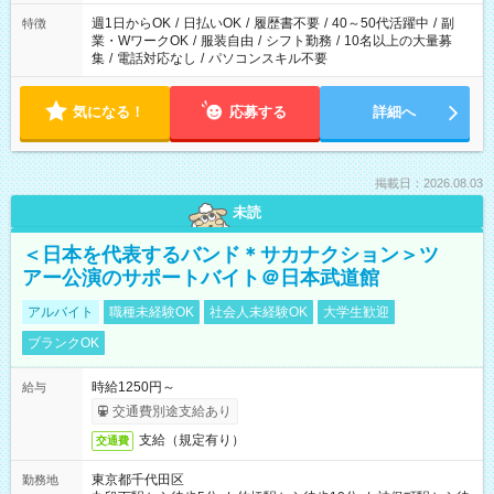
週1日からOK
/
日払いOK
/
履歴書不要
/
40～50代活躍中
/
副
特徴
業・WワークOK
/
服装自由
/
シフト勤務
/
10名以上の大量募
集
/
電話対応なし
/
パソコンスキル不要
気になる！
応募する
詳細へ
掲載日：2026.08.03
未読
＜日本を代表するバンド＊サカナクション＞ツ
アー公演のサポートバイト＠日本武道館
アルバイト
職種未経験OK
社会人未経験OK
大学生歓迎
ブランクOK
時給1250円～
給与
交通費別途支給あり
支給（規定有り）
交通費
東京都千代田区
勤務地