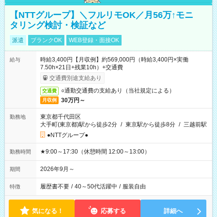
【NTTグループ】＼フルリモOK／月56万↑モニ
タリング検討・検証など
派遣
ブランクOK
WEB登録・面接OK
時給3,400円【月収例】約569,000円（時給3,400円×実働
給与
7.50h×21日+残業10h）+交通費
交通費別途支給あり
○通勤交通費の支給あり（当社規定による）
交通費
30万円～
月収例
東京都千代田区
勤務地
大手町(東京都)駅から徒歩2分
/
東京駅から徒歩8分
/
三越前駅
●NTTグループ●
★9:00～17:30（休憩時間 12:00～13:00）
勤務時間
2026年9月～
期間
履歴書不要
/
40～50代活躍中
/
服装自由
特徴
気になる！
応募する
詳細へ