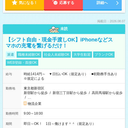
気になる！
応募する
詳細へ
掲載日：2026.08.07
未読
【シフト自由・現金手渡しOK】iPhoneなどス
マホの充電を繋げるだけ！
派遣
職種未経験OK
社会人未経験OK
大学生歓迎
ブランクOK
WEB登録・面接OK
時給1414円～ ▼日払いOK（規定あり） ■初勤務手当あり
給与
※規定による
東京都新宿区
勤務地
新宿駅から徒歩
/
新宿三丁目駅から徒歩
/
高田馬場駅から徒歩
/
…
物流企業
9:00～18:00
勤務時間
即日～OK！ 1日～働けます＾＾（規定あり）
期間