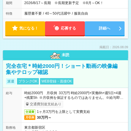
2026/8/17～長期 ※長期更新予定 ※8月～OK！
期間
履歴書不要
/
40～50代活躍中
/
服装自由
特徴
気になる！
応募する
詳細へ
掲載日：2026.08.09
未読
完全在宅＊時給2000円！ショート動画の映像編
集やテロップ確認
派遣
ブランクOK
WEB登録・面接OK
時給2000円 月収例 33万円 時給2000円×実働8h×週5日×4週
給与
+残業5h ※月収例を保証するものではありません。※給与即受
取りサービス利用可（利用条件有）
交通費別途支給あり
1ヶ月3万円を上限として実費支給
交通費
30万円～
月収例
東京都新宿区
勤務地