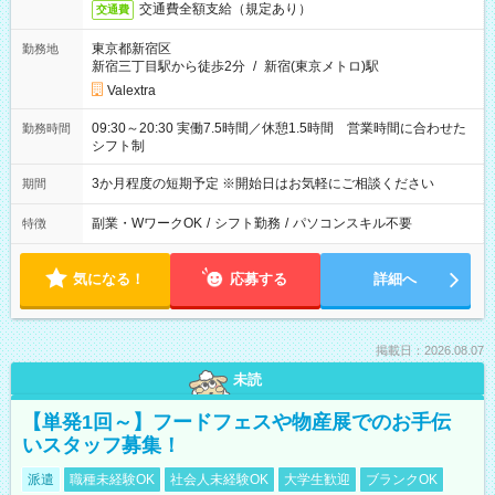
交通費全額支給（規定あり）
交通費
東京都新宿区
勤務地
新宿三丁目駅から徒歩2分
/
新宿(東京メトロ)駅
Valextra
09:30～20:30 実働7.5時間／休憩1.5時間 営業時間に合わせた
勤務時間
シフト制
3か月程度の短期予定 ※開始日はお気軽にご相談ください
期間
副業・WワークOK
/
シフト勤務
/
パソコンスキル不要
特徴
気になる！
応募する
詳細へ
掲載日：2026.08.07
未読
【単発1回～】フードフェスや物産展でのお手伝
いスタッフ募集！
派遣
職種未経験OK
社会人未経験OK
大学生歓迎
ブランクOK