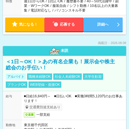
週1日からOK
/
日払いOK
/
履歴書不要
/
40～50代活躍中
/
副
特徴
業・WワークOK
/
服装自由
/
シフト勤務
/
10名以上の大量募
集
/
電話対応なし
/
パソコンスキル不要
気になる！
応募する
詳細へ
掲載日：2026.08.08
未読
＜1日～OK！＞あの有名企業も！展示会や株主
総会のお手伝い！
アルバイト
職種未経験OK
社会人未経験OK
大学生歓迎
ブランクOK
WEB登録・面接OK
■日給16,840円～ ■日払いOK ■実働3時間5,120円のお仕事あ
給与
ります！
交通費別途支給あり
一部支給
交通費
東京都千代田区
勤務地