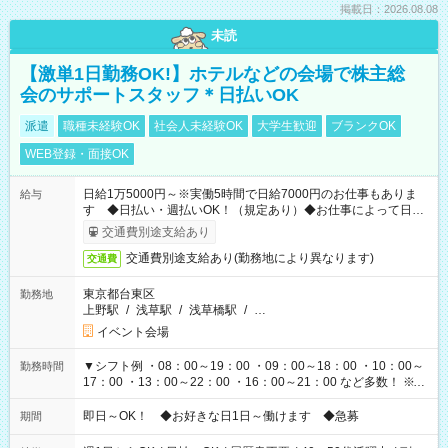
掲載日：2026.08.08
未読
【激単1日勤務OK!】ホテルなどの会場で株主総
会のサポートスタッフ＊日払いOK
派遣
職種未経験OK
社会人未経験OK
大学生歓迎
ブランクOK
WEB登録・面接OK
日給1万5000円～※実働5時間で日給7000円のお仕事もありま
給与
す ◆日払い・週払いOK！（規定あり）◆お仕事によって日給
も異なります
交通費別途支給あり
交通費別途支給あり(勤務地により異なります)
交通費
東京都台東区
勤務地
上野駅
/
浅草駅
/
浅草橋駅
/
…
イベント会場
▼シフト例 ・08：00～19：00 ・09：00～18：00 ・10：00～
勤務時間
17：00 ・13：00～22：00 ・16：00～21：00 など多数！ ※お
仕事により勤務時間が異なります
即日～OK！ ◆お好きな日1日～働けます ◆急募
期間