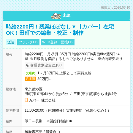
掲載日：2026.08.10
未読
時給2200円！残業ほぼなし▼【カバー】在宅
OK！田町での編集・校正・制作
派遣
ブランクOK
WEB登録・面接OK
時給2200円 月収例 35万円 時給2200円×実働8h×週5日×4
給与
週 ※月収例を保証するものではありません。※給与即受取りサ
ービス利用可（利用条件有）
交通費別途支給あり
1ヶ月3万円を上限として実費支給
交通費
30万円～
月収例
東京都港区
勤務地
田町(東京都)駅から徒歩5分
/
三田(東京都)駅から徒歩4分
カバー 株式会社
11:00-20:00（休憩60分）実働8時間（残業少なめ！）
勤務時間
即日～長期 ※開始日相談OK
期間
履歴書不要
/
服装自由
特徴