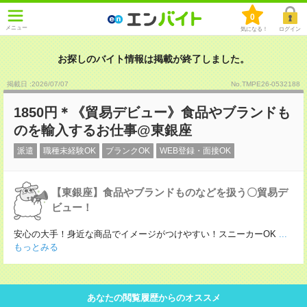
0
メニュー
気になる！
ログイン
お探しのバイト情報は掲載が終了しました。
掲載日 :2026
/
07
/
07
No.TMPE26-0532188
1850円＊《貿易デビュー》食品やブランドも
のを輸入するお仕事@東銀座
派遣
職種未経験OK
ブランクOK
WEB登録・面接OK
【東銀座】食品やブランドものなどを扱う〇貿易デ
ビュー！
安心の大手！身近な商品でイメージがつけやすい！スニーカーOK
...
もっとみる
あなたの閲覧履歴からのオススメ