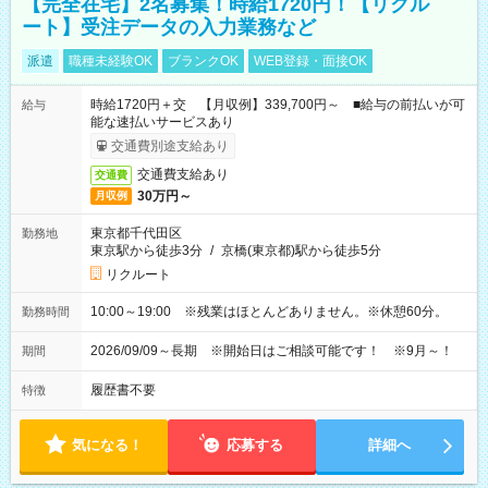
【完全在宅】2名募集！時給1720円！【リクル
ート】受注データの入力業務など
派遣
職種未経験OK
ブランクOK
WEB登録・面接OK
時給1720円＋交 【月収例】339,700円～ ■給与の前払いが可
給与
能な速払いサービスあり
交通費別途支給あり
交通費支給あり
交通費
30万円～
月収例
東京都千代田区
勤務地
東京駅から徒歩3分
/
京橋(東京都)駅から徒歩5分
リクルート
10:00～19:00 ※残業はほとんどありません。※休憩60分。
勤務時間
2026/09/09～長期 ※開始日はご相談可能です！ ※9月～！
期間
履歴書不要
特徴
気になる！
応募する
詳細へ