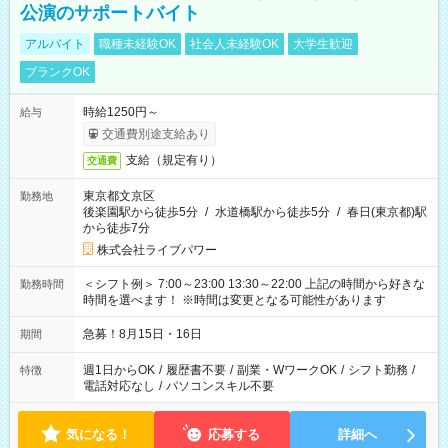
公演のサポートバイト
アルバイト
職種未経験OK
社会人未経験OK
大学生歓迎
ブランクOK
時給1250円～
給与
交通費別途支給あり
支給（規定有り）
交通費
東京都文京区
勤務地
後楽園駅から徒歩5分
/
水道橋駅から徒歩5分
/
春日(東京都)駅
から徒歩7分
株式会社ライブパワー
＜シフト例＞ 7:00～23:00 13:30～22:00 上記の時間から好きな
勤務時間
時間を選べます！ ※時間は変更となる可能性があります
急募！8月15日・16日
期間
週1日からOK
/
履歴書不要
/
副業・WワークOK
/
シフト勤務
/
特徴
電話対応なし
/
パソコンスキル不要
気になる！
応募する
詳細へ