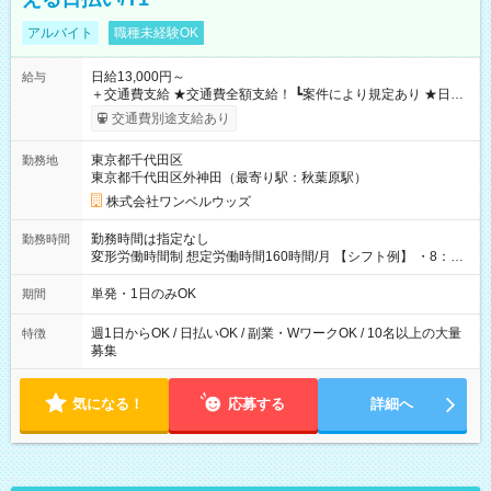
アルバイト
職種未経験OK
日給13,000円～
給与
＋交通費支給 ★交通費全額支給！ ┗案件により規定あり ★日払
いOK！（規定あり） ┗働いたその日に現金GET♪ お仕事後はコ
交通費別途支給あり
ンビニATMから 日払い分を引き落とせます！ 【試用期間】試
用期間なし
東京都千代田区
勤務地
東京都千代田区外神田（最寄り駅：秋葉原駅）
株式会社ワンベルウッズ
勤務時間は指定なし
勤務時間
変形労働時間制 想定労働時間160時間/月 【シフト例】 ・8：00
～21：00
単発・1日のみOK
期間
週1日からOK / 日払いOK / 副業・WワークOK / 10名以上の大量
特徴
募集
気になる！
応募する
詳細へ