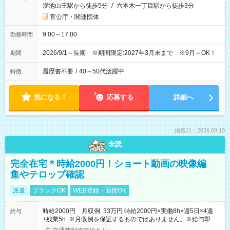
溜池山王駅から徒歩5分
/
六本木一丁目駅から徒歩3分
官公庁・関連団体
9:00～17:00
勤務時間
2026/9/1～長期 ※期間限定:2027年3月末まで ※9月～OK！
期間
履歴書不要
/
40～50代活躍中
特徴
気になる！
応募する
詳細へ
掲載日：2026.08.10
未読
完全在宅＊時給2000円！ショート動画の映像編
集やテロップ確認
派遣
ブランクOK
WEB登録・面接OK
時給2000円 月収例 33万円 時給2000円×実働8h×週5日×4週
給与
+残業5h ※月収例を保証するものではありません。※給与即受
取りサービス利用可（利用条件有）