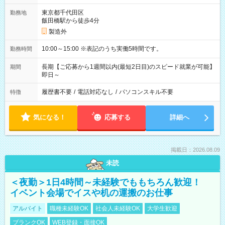
東京都千代田区
勤務地
飯田橋駅から徒歩4分
製造外
10:00～15:00 ※表記のうち実働5時間です。
勤務時間
長期【ご応募から1週間以内(最短2日目)のスピード就業が可能】
期間
即日～
履歴書不要
/
電話対応なし
/
パソコンスキル不要
特徴
気になる！
応募する
詳細へ
掲載日：2026.08.09
未読
＜夜勤＞1日4時間～未経験でももちろん歓迎！
イベント会場でイスや机の運搬のお仕事
アルバイト
職種未経験OK
社会人未経験OK
大学生歓迎
ブランクOK
WEB登録・面接OK