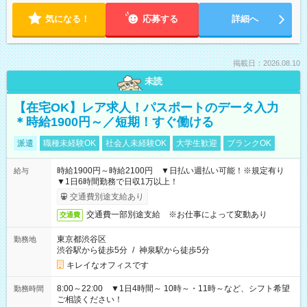
気になる！
応募する
詳細へ
掲載日：2026.08.10
未読
【在宅OK】レア求人！パスポートのデータ入力
＊時給1900円～／短期！すぐ働ける
派遣
職種未経験OK
社会人未経験OK
大学生歓迎
ブランクOK
時給1900円～時給2100円 ▼日払い週払い可能！※規定有り
給与
▼1日6時間勤務で日収1万以上！
交通費別途支給あり
交通費一部別途支給 ※お仕事によって変動あり
交通費
東京都渋谷区
勤務地
渋谷駅から徒歩5分
/
神泉駅から徒歩5分
キレイなオフィスです
8:00～22:00 ▼1日4時間～ 10時～・11時～など、シフト希望
勤務時間
ご相談ください！