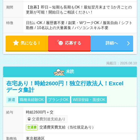
【急募】即日～短期も長期もOK！最短翌月末まで 1か月ごとの
期間
更新が可能！開始日もご相談ください！
日払いOK
/
履歴書不要
/
副業・WワークOK
/
服装自由
/
シフト
特徴
勤務
/
10名以上の大量募集
/
パソコンスキル不要
気になる！
応募する
詳細へ
掲載日：2026.08.10
未読
在宅あり！時給2600円！独立行政法人！Excel
データ集計
派遣
職種未経験OK
ブランクOK
WEB登録・面接OK
時給2600円＋交
給与
交通費別途支給あり
交通費実費支給（当社規定あり）
交通費
東京都港区
勤務地