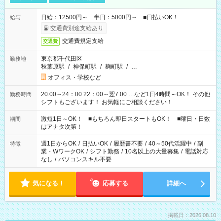
日給：12500円～ 半日：5000円～ ■日払いOK！
給与
交通費別途支給あり
交通費規定支給
交通費
東京都千代田区
勤務地
秋葉原駅
/
神保町駅
/
麹町駅
/
…
オフィス・学校など
20:00～24：00 22：00～翌7:00 …など1日4時間～OK！ その他
勤務時間
シフトもございます！ お気軽にご相談ください！
激短1日～OK！ ■もちろん即日スタートもOK！ ■曜日・日数
期間
はアナタ次第！
週1日からOK
/
日払いOK
/
履歴書不要
/
40～50代活躍中
/
副
特徴
業・WワークOK
/
シフト勤務
/
10名以上の大量募集
/
電話対応
なし
/
パソコンスキル不要
気になる！
応募する
詳細へ
掲載日：2026.08.10