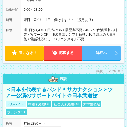
物流企業
9:00～18:00
勤務時間
即日～OK！ 1日～働けます＾＾（規定あり）
期間
週1日からOK
/
日払いOK
/
履歴書不要
/
40～50代活躍中
/
副
特徴
業・WワークOK
/
服装自由
/
シフト勤務
/
10名以上の大量募
集
/
電話対応なし
/
パソコンスキル不要
気になる！
応募する
詳細へ
掲載日：2026.08.03
未読
＜日本を代表するバンド＊サカナクション＞ツ
アー公演のサポートバイト＠日本武道館
アルバイト
職種未経験OK
社会人未経験OK
大学生歓迎
ブランクOK
時給1250円～
給与