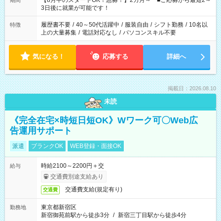
【8月中のスタートOK！急募！】2カ月～ ■ご応募から最短2～
期間
ね。 ※Wワーク希望の方へ 今ご覧のお仕事で希望する勤務時間
3日後に就業が可能です！
と、もう1つのお仕事の勤務時間。 合計で週40時間を超える場
合は応募できません。
履歴書不要
/
40～50代活躍中
/
服装自由
/
シフト勤務
/
10名以
特徴
上の大量募集
/
電話対応なし
/
パソコンスキル不要
気になる！
応募する
詳細へ
掲載日：2026.08.10
未読
《完全在宅×時短日短OK》Wワーク可〇Web広
告運用サポート
派遣
ブランクOK
WEB登録・面接OK
時給2100～2200円＋交
給与
交通費別途支給あり
交通費支給(規定有り)
交通費
東京都新宿区
勤務地
新宿御苑前駅から徒歩3分
/
新宿三丁目駅から徒歩4分