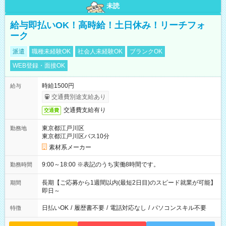
未読
給与即払いOK！高時給！土日休み！リーチフォ
ーク
派遣
職種未経験OK
社会人未経験OK
ブランクOK
WEB登録・面接OK
時給1500円
給与
交通費別途支給あり
交通費支給有り
交通費
東京都江戸川区
勤務地
東京都江戸川区バス10分
素材系メーカー
9:00～18:00 ※表記のうち実働8時間です。
勤務時間
長期【ご応募から1週間以内(最短2日目)のスピード就業が可能】
期間
即日～
日払いOK
/
履歴書不要
/
電話対応なし
/
パソコンスキル不要
特徴