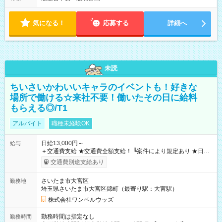
気になる！
応募する
詳細へ
未読
ちいさいかわいいキャラのイベントも！好きな
場所で働ける☆来社不要！働いたその日に給料
もらえる◎/T1
アルバイト
職種未経験OK
日給13,000円～
給与
＋交通費支給 ★交通費全額支給！ ┗案件により規定あり ★日払
いOK！（規定あり） ┗働いたその日に現金GET♪ お仕事後はコ
交通費別途支給あり
ンビニATMから 日払い分を引き落とせます！ 【試用期間】試
用期間なし
さいたま市大宮区
勤務地
埼玉県さいたま市大宮区錦町（最寄り駅：大宮駅）
株式会社ワンベルウッズ
勤務時間は指定なし
勤務時間