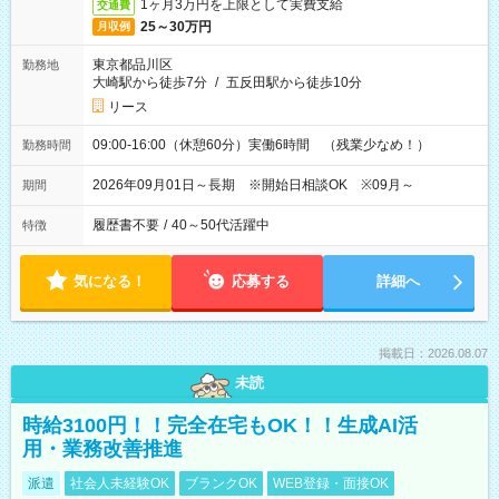
1ヶ月3万円を上限として実費支給
交通費
25～30万円
月収例
東京都品川区
勤務地
大崎駅から徒歩7分
/
五反田駅から徒歩10分
リース
09:00-16:00（休憩60分）実働6時間 （残業少なめ！）
勤務時間
2026年09月01日～長期 ※開始日相談OK ※09月～
期間
履歴書不要
/
40～50代活躍中
特徴
気になる！
応募する
詳細へ
掲載日：2026.08.07
未読
時給3100円！！完全在宅もOK！！生成AI活
用・業務改善推進
派遣
社会人未経験OK
ブランクOK
WEB登録・面接OK