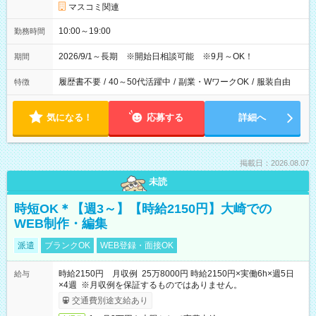
マスコミ関連
10:00～19:00
勤務時間
2026/9/1～長期 ※開始日相談可能 ※9月～OK！
期間
履歴書不要
/
40～50代活躍中
/
副業・WワークOK
/
服装自由
特徴
気になる！
応募する
詳細へ
掲載日：2026.08.07
未読
時短OK＊【週3～】【時給2150円】大崎での
WEB制作・編集
派遣
ブランクOK
WEB登録・面接OK
時給2150円 月収例 25万8000円 時給2150円×実働6h×週5日
給与
×4週 ※月収例を保証するものではありません。
交通費別途支給あり