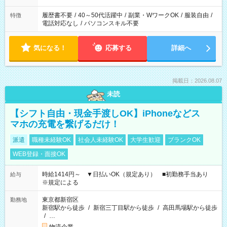
履歴書不要
/
40～50代活躍中
/
副業・WワークOK
/
服装自由
/
特徴
電話対応なし
/
パソコンスキル不要
気になる！
応募する
詳細へ
掲載日：2026.08.07
未読
【シフト自由・現金手渡しOK】iPhoneなどス
マホの充電を繋げるだけ！
派遣
職種未経験OK
社会人未経験OK
大学生歓迎
ブランクOK
WEB登録・面接OK
時給1414円～ ▼日払いOK（規定あり） ■初勤務手当あり
給与
※規定による
東京都新宿区
勤務地
新宿駅から徒歩
/
新宿三丁目駅から徒歩
/
高田馬場駅から徒歩
/
…