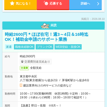
気になる！
応募する
詳細へ
掲載日：2026.08.10
未読
時給2600円＊ほぼ在宅！週3～4日＆16時迄
OK！補助金申請のサポート業務
派遣
職種未経験OK
ブランクOK
WEB登録・面接OK
時給2600円
給与
交通費別途支給あり
全額支給
交通費
東京都中央区
勤務地
八丁堀(東京都)駅から徒歩2分
/
茅場町駅から徒歩6分
建設業界向けのAIサービスの提供など
10:00～17:00(実働6時間 休憩1時間) ※定時：10:00～
勤務時間
19:00（※終わりの時間：16:00～19:00で相談可！）
【急募】即日～長期 ※8月～！
期間