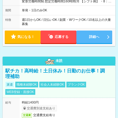
変形労働時間制 想定労働時間160時間/月 【シフト例】 ・8：00
～21：00
単発・1日のみOK
期間
週1日からOK / 日払いOK / 副業・WワークOK / 10名以上の大量
特徴
募集
気になる！
応募する
詳細へ
未読
駅チカ！高時給！土日休み！日勤のお仕事！調
理補助
派遣
職種未経験OK
社会人未経験OK
ブランクOK
WEB登録・面接OK
時給1400円
給与
交通費別途支給あり
交通費支給有り
交通費