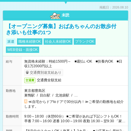
掲載日：2026.08.10
未読
【オープニング募集】おばあちゃんのお散歩付
き添いも仕事の1つ
派遣
職種未経験OK
社会人未経験OK
ブランクOK
WEB登録・面接OK
無資格未経験：時給1500円～ ■週払いOK ■扶養内OK ■日
給与
収1万2000円以上
交通費別途支給あり
交通費全額支給
交通費
東京都豊島区
勤務地
巣鴨駅
/
目白駅
/
北池袋駅
/
…
≪自宅からドアtoドアで30分以内！≫ご希望の勤務地を紹介
します。
9:00～18:00（休憩60分） ■ご希望があれば下記シフトもOK！
勤務時間
早番 7:00～16:00 遅番 10:00～19:00 夜勤 16:30～翌9:30 「家族
と休みを合わせたい」 「余裕を持って夕飯の準備がしたい」
「できれば残業はしたくない」 など、ご希望を教えてください