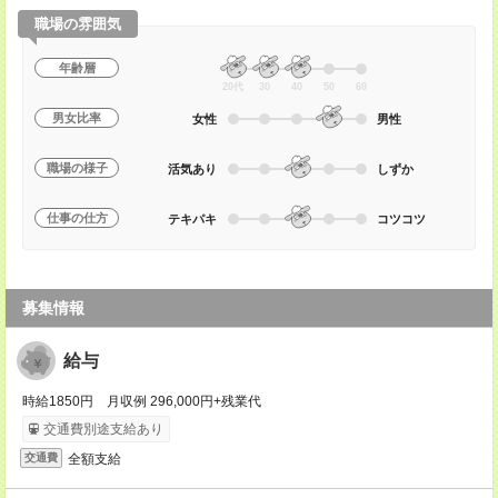
職場の雰囲気
年齢層
20代
30
40
50
60
男女比率
女性
男性
職場の様子
活気あり
しずか
仕事の仕方
テキパキ
コツコツ
募集情報
給与
時給1850円 月収例 296,000円+残業代
交通費別途支給あり
全額支給
交通費