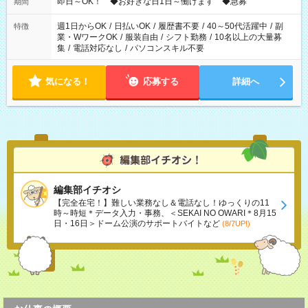
即日～OK！ ◆お好きな日1日～働けます ◆急募
期間
週1日からOK
/
日払いOK
/
履歴書不要
/
40～50代活躍中
/
副
特徴
業・WワークOK
/
服装自由
/
シフト勤務
/
10名以上の大量募
集
/
電話対応なし
/
パソコンスキル不要
気になる！
応募する
詳細へ
編集部イチオシ
【完全在宅！】難しい業務なし＆電話なし！ゆっくりの11
時～時短＊データ入力・事務、＜SEKAI NO OWARI＊8月15
日・16日＞ドーム公演のサポートバイトなど
(8/7UP!)