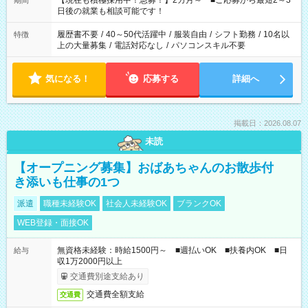
【現在も積極採用中！急募！】2カ月～ ■ご応募から最短2～3
期間
の方へ 今ご覧のお仕事で希望する勤務時間と、もう1つのお仕事
日後の就業も相談可能です！
の勤務時間。 合計で週40時間を超える場合は応募できません。
履歴書不要
/
40～50代活躍中
/
服装自由
/
シフト勤務
/
10名以
特徴
上の大量募集
/
電話対応なし
/
パソコンスキル不要
気になる！
応募する
詳細へ
掲載日：2026.08.07
未読
【オープニング募集】おばあちゃんのお散歩付
き添いも仕事の1つ
派遣
職種未経験OK
社会人未経験OK
ブランクOK
WEB登録・面接OK
無資格未経験：時給1500円～ ■週払いOK ■扶養内OK ■日
給与
収1万2000円以上
交通費別途支給あり
交通費全額支給
交通費