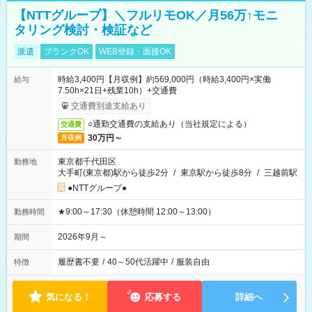
【NTTグループ】＼フルリモOK／月56万↑モニ
タリング検討・検証など
派遣
ブランクOK
WEB登録・面接OK
時給3,400円【月収例】約569,000円（時給3,400円×実働
給与
7.50h×21日+残業10h）+交通費
交通費別途支給あり
○通勤交通費の支給あり（当社規定による）
交通費
30万円～
月収例
東京都千代田区
勤務地
大手町(東京都)駅から徒歩2分
/
東京駅から徒歩8分
/
三越前駅
●NTTグループ●
★9:00～17:30（休憩時間 12:00～13:00）
勤務時間
2026年9月～
期間
履歴書不要
/
40～50代活躍中
/
服装自由
特徴
気になる！
応募する
詳細へ