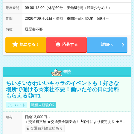
09:00-18:00（休憩60分）実働8時間（残業少なめ！）
勤務時間
2026年09月01日～長期 ※開始日相談OK ※9月～！
期間
履歴書不要
特徴
気になる！
応募する
詳細へ
未読
ちいさいかわいいキャラのイベントも！好きな
場所で働ける☆来社不要！働いたその日に給料
もらえる◎/T1
アルバイト
職種未経験OK
日給13,000円～
給与
＋交通費支給 ★交通費全額支給！ ┗案件により規定あり ★日払
いOK！（規定あり） ┗働いたその日に現金GET♪ お仕事後はコ
交通費別途支給あり
ンビニATMから 日払い分を引き落とせます！ 【試用期間】試