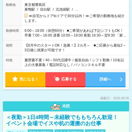
東京都豊島区
勤務地
巣鴨駅
/
目白駅
/
北池袋駅
/
…
≪自宅からドアtoドアで30分以内！≫ご希望の勤務地を紹介
します。
9:00～18:00（休憩60分） ■ご希望があれば下記シフトもOK！
勤務時間
早番 7:00～16:00 遅番 10:00～19:00 夜勤 16:30～翌9:30 「家族
と休みを合わせたい」 「余裕を持って夕飯の準備がしたい」
「できれば残業はしたくない」 など、ご希望を教えてください
【8月中のスタートOK！急募！】2カ月～ ■ご応募から最短2～
期間
ね。 ※Wワーク希望の方へ 今ご覧のお仕事で希望する勤務時間
3日後に就業が可能です！
と、もう1つのお仕事の勤務時間。 合計で週40時間を超える場
合は応募できません。
履歴書不要
/
40～50代活躍中
/
服装自由
/
シフト勤務
/
10名以
特徴
上の大量募集
/
電話対応なし
/
パソコンスキル不要
気になる！
応募する
詳細へ
掲載日：2026.08.05
未読
＜夜勤＞1日4時間～未経験でももちろん歓迎！
イベント会場でイスや机の運搬のお仕事