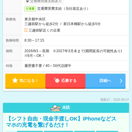
交通費別途支給あり
交通費実費支給（当社規定あり）
交通費
東京都中央区
勤務地
三越前駅から徒歩2分
/
新日本橋駅から徒歩5分
三越前駅近くの企業
8:30～17:15
勤務時間
2026/9/1～長期 ※2027年3月末まで(期間延長の可能性あり)
期間
※9月～OK！
履歴書不要
/
40～50代活躍中
特徴
気になる！
応募する
詳細へ
掲載日：2026.08.07
未読
【シフト自由・現金手渡しOK】iPhoneなどス
マホの充電を繋げるだけ！