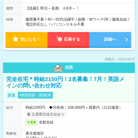
【急募】即日～長期 ※8月～！
期間
履歴書不要
/
40～50代活躍中
/
副業・WワークOK
/
服装自由
/
特徴
電話対応なし
/
パソコンスキル不要
気になる！
応募する
詳細へ
掲載日：2026.08.07
未読
完全在宅＊時給2150円！2名募集！7月！英語メ
インの問い合わせ対応
派遣
WEB登録・面接OK
時給2200円 ◆月収例：338,000円＋残業代（21日換算）
給与
交通費別途支給あり
全額支給
交通費
東京都港区
勤務地