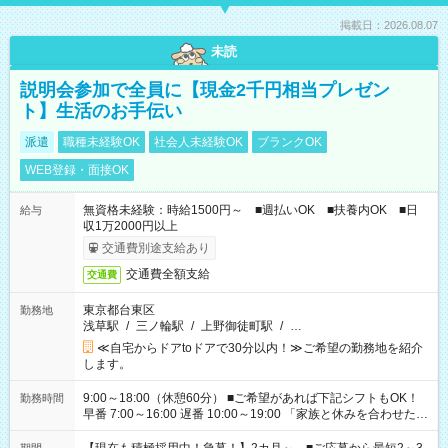
掲載日：2026.08.07
未読
説明会参加で全員に【現金2千円相当プレゼン
ト】生活のお手伝い
派遣
職種未経験OK
社会人未経験OK
ブランクOK
WEB登録・面接OK
無資格未経験：時給1500円～ ■週払いOK ■扶養内OK ■日
給与
収1万2000円以上
交通費別途支給あり
交通費全額支給
交通費
東京都台東区
勤務地
浅草駅
/
三ノ輪駅
/
上野御徒町駅
/
…
≪自宅からドアtoドアで30分以内！≫ご希望の勤務地を紹介
します。
9:00～18:00（休憩60分） ■ご希望があれば下記シフトもOK！
勤務時間
早番 7:00～16:00 遅番 10:00～19:00 「家族と休みを合わせた
い」 「余裕を持って夕飯の準備がしたい」 「できれば残業はし
たくない」 など、ご希望を教えてくださいね。 ※Wワーク希望