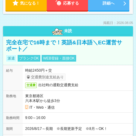
気になる！
応募する
詳細へ
掲載日：2026.08.05
未読
完全在宅で16時まで！英語&日本語＼EC運営サ
ポート／
派遣
ブランクOK
WEB登録・面接OK
時給2450円＋交
給与
交通費別途支給あり
出社時の通勤交通費支給
交通費
東京都港区
勤務地
六本木駅から徒歩3分
IT・Web・通信
9:00～16:00
勤務時間
2026/8/17～長期 ※長期更新予定 ※8月～OK！
期間