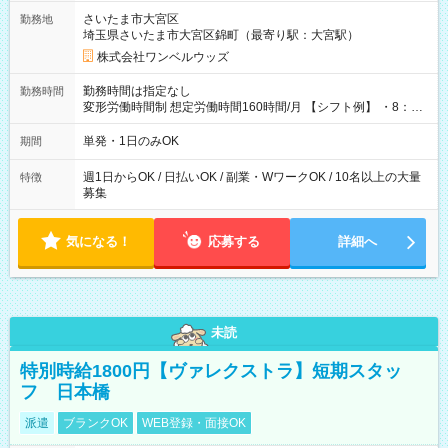
用期間なし
さいたま市大宮区
勤務地
埼玉県さいたま市大宮区錦町（最寄り駅：大宮駅）
株式会社ワンベルウッズ
勤務時間は指定なし
勤務時間
変形労働時間制 想定労働時間160時間/月 【シフト例】 ・8：00
～21：00
単発・1日のみOK
期間
週1日からOK / 日払いOK / 副業・WワークOK / 10名以上の大量
特徴
募集
気になる！
応募する
詳細へ
未読
特別時給1800円【ヴァレクストラ】短期スタッ
フ 日本橋
派遣
ブランクOK
WEB登録・面接OK