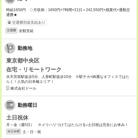
時給1650円 ◇月収例：1650円×7時間×21日＝242,550円+残業代+通勤交
通費★
交通費別途支給あり
全額支給
交通費
勤務地
東京都中央区
在宅・リモートワーク
水天宮前駅徒歩5分、人形町駅徒歩10分 ※駅チカ×綺麗なオフィスではた
らく！人気の日本橋エリア！
株式会社ドール
勤務曜日
土日祝休
月～金（週5日） ※メリハリつけてはたらける♪土日祝は完全にお休み！
土・日・祝
休日休暇