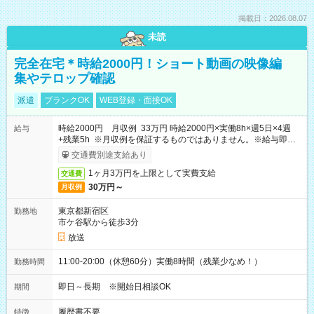
掲載日：2026.08.07
未読
完全在宅＊時給2000円！ショート動画の映像編
集やテロップ確認
派遣
ブランクOK
WEB登録・面接OK
時給2000円 月収例 33万円 時給2000円×実働8h×週5日×4週
給与
+残業5h ※月収例を保証するものではありません。※給与即受
取りサービス利用可（利用条件有）
交通費別途支給あり
1ヶ月3万円を上限として実費支給
交通費
30万円～
月収例
東京都新宿区
勤務地
市ケ谷駅から徒歩3分
放送
11:00-20:00（休憩60分）実働8時間（残業少なめ！）
勤務時間
即日～長期 ※開始日相談OK
期間
履歴書不要
特徴