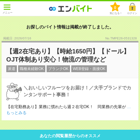
0
メニュー
気になる！
ログイン
お探しのバイト情報は掲載が終了しました。
掲載日 :2026
/
07
/
16
No.TMPE26-0531328
【週2在宅あり】【時給1650円】【ドール】
OJT体制あり安心！物流の管理など
派遣
職種未経験OK
ブランクOK
WEB登録・面接OK
＼おいしいフルーツをお届け！／大手ブランドでカ
ンタンサポート事務！
【在宅勤務あり】業務に慣れたら週２在宅OK！ 同業務の先輩が
...
もっとみる
あなたの閲覧履歴からのオススメ