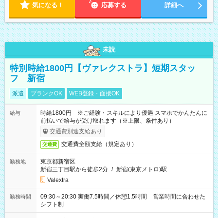
気になる！
応募する
詳細へ
未読
特別時給1800円【ヴァレクストラ】短期スタッ
フ 新宿
派遣
ブランクOK
WEB登録・面接OK
時給1800円 ※ご経験・スキルにより優遇 スマホでかんたんに
給与
前払いで給与が受け取れます（※上限、条件あり）
交通費別途支給あり
交通費全額支給（規定あり）
交通費
東京都新宿区
勤務地
新宿三丁目駅から徒歩2分
/
新宿(東京メトロ)駅
Valextra
09:30～20:30 実働7.5時間／休憩1.5時間 営業時間に合わせた
勤務時間
シフト制