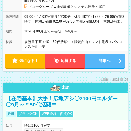
品川駅から徒歩7分
ドコモグループ→通信設備とシステム開発・運用
09:00～17:30(実働7時間30分 休憩1時間) 17:00～26:00(実働8
勤務時間
時間 休憩1時間) 02:00～09:30(実働6時間30分 休憩1時間) ※
日勤は就業時間1/夜勤は就業時間2.3を連続で行って頂きます
2026年09月上旬～長期 ※9月～！
期間
履歴書不要
/
40～50代活躍中
/
服装自由
/
シフト勤務
/
パソコ
特徴
ンスキル不要
気になる！
応募する
詳細へ
掲載日：2026.08.05
未読
【在宅基本】大手！広報アシ〇2100円エルダー
〇9月～＊50代活躍中
派遣
ブランクOK
WEB登録・面接OK
時給2100円＋交
給与