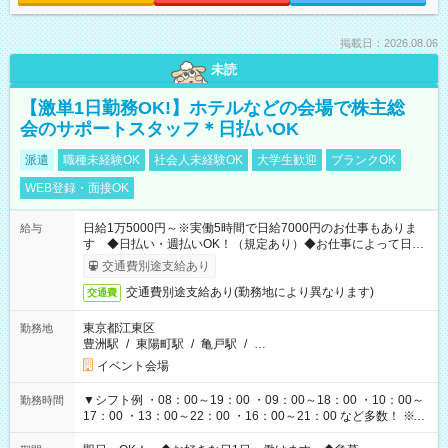
掲載日：2026.08.06
未読
【激単1日勤務OK!】ホテルなどの会場で株主総
会のサポートスタッフ＊日払いOK
派遣
職種未経験OK
社会人未経験OK
大学生歓迎
ブランクOK
WEB登録・面接OK
日給1万5000円～※実働5時間で日給7000円のお仕事もありま
給与
す ◆日払い・週払いOK！（規定あり）◆お仕事によって日給
も異なります
交通費別途支給あり
交通費別途支給あり(勤務地により異なります)
交通費
東京都江東区
勤務地
豊洲駅
/
東陽町駅
/
亀戸駅
/
…
イベント会場
▼シフト例 ・08：00～19：00 ・09：00～18：00 ・10：00～
勤務時間
17：00 ・13：00～22：00 ・16：00～21：00 など多数！ ※お
仕事により勤務時間が異なります