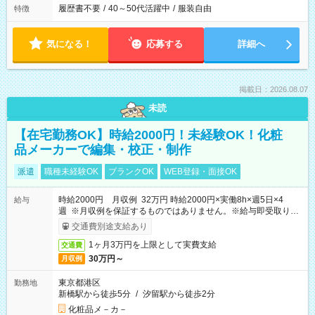
履歴書不要
/
40～50代活躍中
/
服装自由
特徴
気になる！
応募する
詳細へ
掲載日：2026.08.07
未読
【在宅勤務OK】時給2000円！未経験OK！化粧
品メーカーで編集・校正・制作
派遣
職種未経験OK
ブランクOK
WEB登録・面接OK
時給2000円 月収例 32万円 時給2000円×実働8h×週5日×4
給与
週 ※月収例を保証するものではありません。※給与即受取りサ
ービス利用可（利用条件有）
交通費別途支給あり
1ヶ月3万円を上限として実費支給
交通費
30万円～
月収例
東京都港区
勤務地
新橋駅から徒歩5分
/
汐留駅から徒歩2分
化粧品メ－カ－