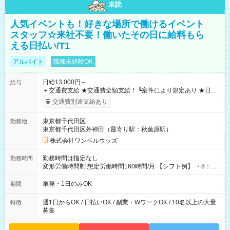
未読
人気イベントも！好きな場所で働けるイベント
スタッフ☆来社不要！働いたその日に給料もら
える日払い/T1
アルバイト
職種未経験OK
日給13,000円～
給与
＋交通費支給 ★交通費全額支給！ ┗案件により規定あり ★日払
いOK！（規定あり） ┗働いたその日に現金GET♪ お仕事後はコ
交通費別途支給あり
ンビニATMから 日払い分を引き落とせます！ 【試用期間】試
用期間なし
東京都千代田区
勤務地
東京都千代田区外神田（最寄り駅：秋葉原駅）
株式会社ワンベルウッズ
勤務時間は指定なし
勤務時間
変形労働時間制 想定労働時間160時間/月 【シフト例】 ・8：00
～21：00
単発・1日のみOK
期間
週1日からOK / 日払いOK / 副業・WワークOK / 10名以上の大量
特徴
募集