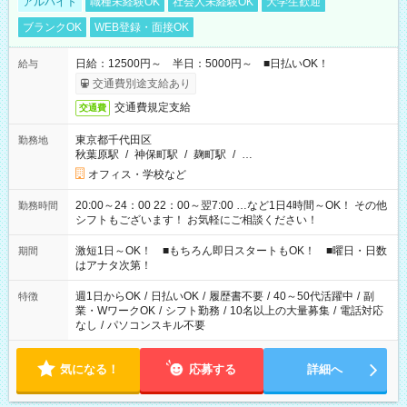
アルバイト
職種未経験OK
社会人未経験OK
大学生歓迎
ブランクOK
WEB登録・面接OK
日給：12500円～ 半日：5000円～ ■日払いOK！
給与
交通費別途支給あり
交通費規定支給
交通費
東京都千代田区
勤務地
秋葉原駅
/
神保町駅
/
麹町駅
/
…
オフィス・学校など
20:00～24：00 22：00～翌7:00 …など1日4時間～OK！ その他
勤務時間
シフトもございます！ お気軽にご相談ください！
激短1日～OK！ ■もちろん即日スタートもOK！ ■曜日・日数
期間
はアナタ次第！
週1日からOK
/
日払いOK
/
履歴書不要
/
40～50代活躍中
/
副
特徴
業・WワークOK
/
シフト勤務
/
10名以上の大量募集
/
電話対応
なし
/
パソコンスキル不要
気になる！
応募する
詳細へ