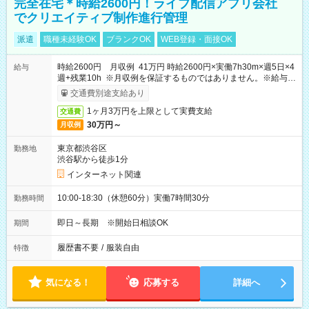
完全在宅＊時給2600円！ライブ配信アプリ会社
でクリエイティブ制作進行管理
派遣
職種未経験OK
ブランクOK
WEB登録・面接OK
時給2600円 月収例 41万円 時給2600円×実働7h30m×週5日×4
給与
週+残業10h ※月収例を保証するものではありません。※給与即
受取りサービス利用可（利用条件有）
交通費別途支給あり
1ヶ月3万円を上限として実費支給
交通費
30万円～
月収例
東京都渋谷区
勤務地
渋谷駅から徒歩1分
インターネット関連
10:00-18:30（休憩60分）実働7時間30分
勤務時間
即日～長期 ※開始日相談OK
期間
履歴書不要
/
服装自由
特徴
気になる！
応募する
詳細へ