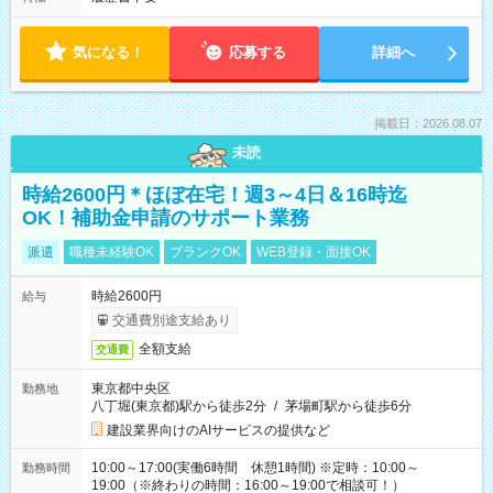
気になる！
応募する
詳細へ
掲載日：2026.08.07
未読
時給2600円＊ほぼ在宅！週3～4日＆16時迄
OK！補助金申請のサポート業務
派遣
職種未経験OK
ブランクOK
WEB登録・面接OK
時給2600円
給与
交通費別途支給あり
全額支給
交通費
東京都中央区
勤務地
八丁堀(東京都)駅から徒歩2分
/
茅場町駅から徒歩6分
建設業界向けのAIサービスの提供など
10:00～17:00(実働6時間 休憩1時間) ※定時：10:00～
勤務時間
19:00（※終わりの時間：16:00～19:00で相談可！）