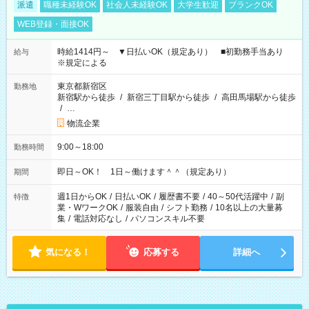
派遣
職種未経験OK
社会人未経験OK
大学生歓迎
ブランクOK
WEB登録・面接OK
時給1414円～ ▼日払いOK（規定あり） ■初勤務手当あり
給与
※規定による
東京都新宿区
勤務地
新宿駅から徒歩
/
新宿三丁目駅から徒歩
/
高田馬場駅から徒歩
/
…
物流企業
9:00～18:00
勤務時間
即日～OK！ 1日～働けます＾＾（規定あり）
期間
週1日からOK
/
日払いOK
/
履歴書不要
/
40～50代活躍中
/
副
特徴
業・WワークOK
/
服装自由
/
シフト勤務
/
10名以上の大量募
集
/
電話対応なし
/
パソコンスキル不要
気になる！
応募する
詳細へ