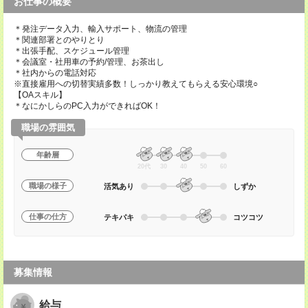
お仕事の概要
＊発注データ入力、輸入サポート、物流の管理
＊関連部署とのやりとり
＊出張手配、スケジュール管理
＊会議室・社用車の予約/管理、お茶出し
＊社内からの電話対応
※直接雇用への切替実績多数！しっかり教えてもらえる安心環境○
【OAスキル】
＊なにかしらのPC入力ができればOK！
職場の雰囲気
年齢層
20代
30
40
50
60
職場の様子
活気あり
しずか
仕事の仕方
テキパキ
コツコツ
募集情報
給与