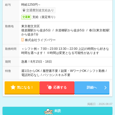
時給1250円～
給与
交通費別途支給あり
支給（規定有り）
交通費
東京都文京区
勤務地
後楽園駅から徒歩5分
/
水道橋駅から徒歩5分
/
春日(東京都)駅
から徒歩7分
株式会社ライブパワー
＜シフト例＞ 7:00～23:00 13:30～22:00 上記の時間から好きな
勤務時間
時間を選べます！ ※時間は変更となる可能性があります
急募！8月15日・16日
期間
週1日からOK
/
履歴書不要
/
副業・WワークOK
/
シフト勤務
/
特徴
電話対応なし
/
パソコンスキル不要
気になる！
応募する
詳細へ
掲載日：2026.08.07
未読