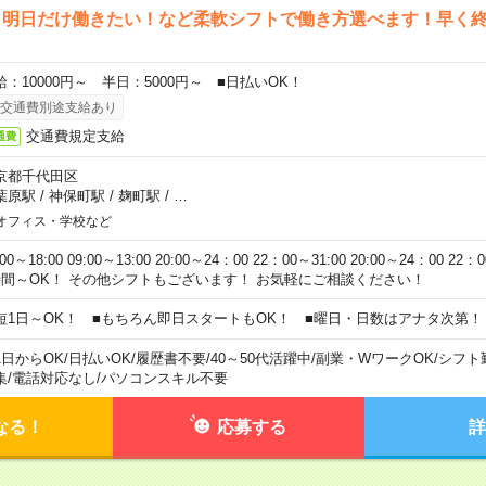
ら明日だけ働きたい！など柔軟シフトで働き方選べます！早く
給：10000円～ 半日：5000円～ ■日払いOK！
交通費別途支給あり
交通費規定支給
通費
京都千代田区
葉原駅
/
神保町駅
/
麹町駅
/
…
オフィス・学校など
:00～18:00 09:00～13:00 20:00～24：00 22：00～31:00 20:00～24：00 2
時間～OK！ その他シフトもございます！ お気軽にご相談ください！
短1日～OK！ ■もちろん即日スタートもOK！ ■曜日・日数はアナタ次第！
1日からOK
/
日払いOK
/
履歴書不要
/
40～50代活躍中
/
副業・WワークOK
/
シフト
集
/
電話対応なし
/
パソコンスキル不要
なる！
応募する
詳