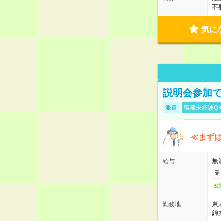
不
気に
説明会参加で
派遣
職種未経験O
≪まずは
無
給与
交
東
勤務地
錦