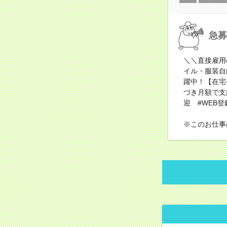
急募
＼＼直接雇用
イル・服装自
躍中！【在宅
づき月額で支
迎 #WEB登
※このお仕事