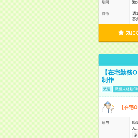
激
期間
週
特徴
募
気に
【在宅勤務O
制作
派遣
職種未経験O
【在宅O
時
給与
ん