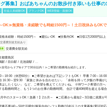
グ募集】おばあちゃんのお散歩付き添いも仕事の
K
社会人未経験OK
ブランクOK
WEB登録・面接OK
～OK≫無資格・未経験でも時給1500円～！土日祝休みもOK
資格未経験：時給1500円～ ■週払いOK ■扶養内OK ■日収1万2000円以上
交通費別途支給あり
交通費全額支給
通費
京都豊島区
鴨駅
/
目白駅
/
北池袋駅
/
…
≪自宅からドアtoドアで30分以内！≫ご希望の勤務地を紹介します。
00～18:00（休憩60分） ■ご希望があれば下記シフトもOK！ 早番 7:00～16:00 遅
勤 16:30～翌9:30 「家族と休みを合わせたい」 「余裕を持って夕飯の準備
業はしたくない」 など、ご希望を教えてくださいね。 ※Wワーク希望の方へ
する勤務時間と、もう1つのお仕事の勤務時間。 合計で週40時間を超える場
8月中のスタートOK！急募！】2カ月～ ■ご応募から最短2～3日後に就業が
歴書不要
/
40～50代活躍中
/
服装自由
/
シフト勤務
/
10名以上の大量募集
/
電話対応