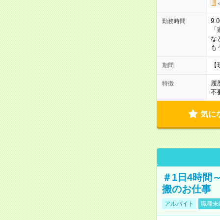
9:
勤務時間
「
な
も
【
期間
履
特徴
不
気に
＃1日4時間
搬のお仕事
アルバイト
職種未