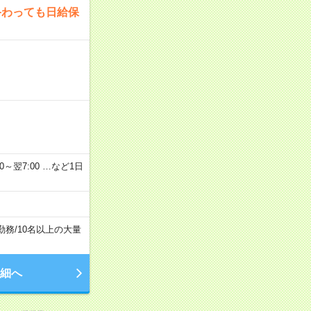
終わっても日給保
2：00～翌7:00 …など1日
勤務
/
10名以上の大量
細へ