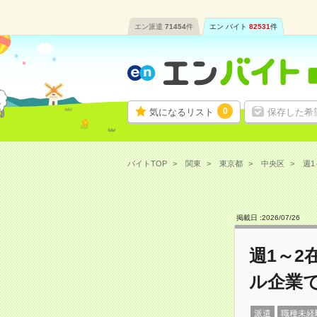
エン派遣
71454
件
エン バイト
82531
件
0
気になるリスト
保存した希
バイトTOP
関東
東京都
中央区
週1
掲載日 :
2026
/
07
/
26
週1～2
ル企業
派遣
職種未経