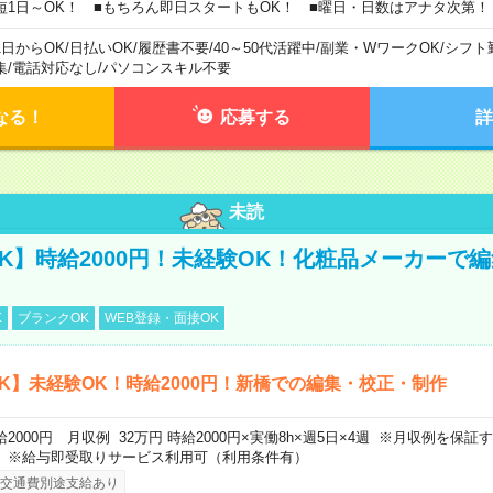
短1日～OK！ ■もちろん即日スタートもOK！ ■曜日・日数はアナタ次第！
1日からOK
/
日払いOK
/
履歴書不要
/
40～50代活躍中
/
副業・WワークOK
/
シフト
集
/
電話対応なし
/
パソコンスキル不要
なる！
応募する
詳
未読
K】時給2000円！未経験OK！化粧品メーカーで
K
ブランクOK
WEB登録・面接OK
K】未経験OK！時給2000円！新橋での編集・校正・制作
給2000円 月収例 32万円 時給2000円×実働8h×週5日×4週 ※月収例を保
。※給与即受取りサービス利用可（利用条件有）
交通費別途支給あり