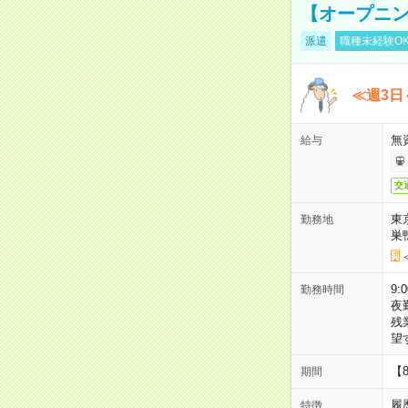
【オープニン
派遣
職種未経験O
≪週3日
無
給与
交
東
勤務地
巣
9:
勤務時間
夜
残
望
【
期間
履
特徴