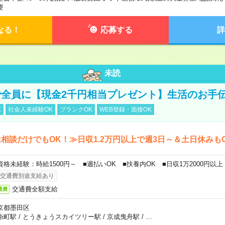
要
なる！
応募する
詳
未読
全員に【現金2千円相当プレゼント】生活のお手
K
社会人未経験OK
ブランクOK
WEB登録・面接OK
相談だけでもOK！≫日収1.2万円以上で週3日～＆土日休みも
資格未経験：時給1500円～ ■週払いOK ■扶養内OK ■日収1万2000円以上
交通費別途支給あり
交通費全額支給
通費
京都墨田区
糸町駅
/
とうきょうスカイツリー駅
/
京成曳舟駅
/
…