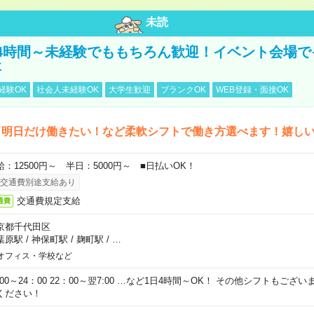
未読
4時間～未経験でももちろん歓迎！イベント会場で
事
経験OK
社会人未経験OK
大学生歓迎
ブランクOK
WEB登録・面接OK
ら明日だけ働きたい！など柔軟シフトで働き方選べます！嬉し
給：12500円～ 半日：5000円～ ■日払いOK！
交通費別途支給あり
交通費規定支給
通費
京都千代田区
葉原駅
/
神保町駅
/
麹町駅
/
…
オフィス・学校など
0:00～24：00 22：00～翌7:00 …など1日4時間～OK！ その他シフトもござ
ください！