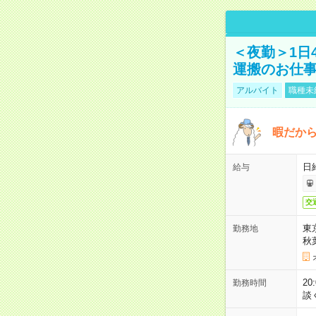
＜夜勤＞1日
運搬のお仕
アルバイト
職種未
暇だか
日
給与
交
東
勤務地
秋
2
勤務時間
談