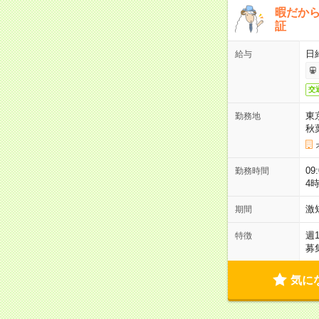
暇だか
証
日
給与
交
東
勤務地
秋
09
勤務時間
4
激
期間
週
特徴
募
気に