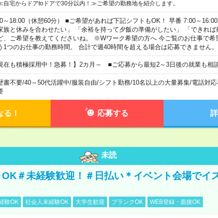
≪自宅からドアtoドアで30分以内！≫ご希望の勤務地を紹介します。
00～18:00（休憩60分） ■ご希望があれば下記シフトもOK！ 早番 7:00～16:00 遅
家族と休みを合わせたい」 「余裕を持って夕飯の準備がしたい」 「できれば
ど、ご希望を教えてくださいね。 ※Wワーク希望の方へ 今ご覧のお仕事で希
う1つのお仕事の勤務時間。 合計で週40時間を超える場合は応募できません。
現在も積極採用中！急募！】2カ月～ ■ご応募から最短2～3日後の就業も相
歴書不要
/
40～50代活躍中
/
服装自由
/
シフト勤務
/
10名以上の大量募集
/
電話対応
要
なる！
応募する
詳
未読
～OK＃未経験歓迎！＃日払い＊イベント会場でイ
経験OK
社会人未経験OK
大学生歓迎
ブランクOK
WEB登録・面接OK