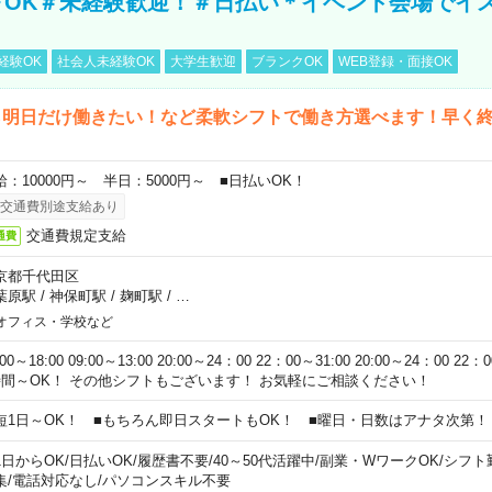
～OK＃未経験歓迎！＃日払い＊イベント会場でイ
経験OK
社会人未経験OK
大学生歓迎
ブランクOK
WEB登録・面接OK
ら明日だけ働きたい！など柔軟シフトで働き方選べます！早く
給：10000円～ 半日：5000円～ ■日払いOK！
交通費別途支給あり
交通費規定支給
通費
京都千代田区
葉原駅
/
神保町駅
/
麹町駅
/
…
オフィス・学校など
:00～18:00 09:00～13:00 20:00～24：00 22：00～31:00 20:00～24：00 2
時間～OK！ その他シフトもございます！ お気軽にご相談ください！
短1日～OK！ ■もちろん即日スタートもOK！ ■曜日・日数はアナタ次第！
1日からOK
/
日払いOK
/
履歴書不要
/
40～50代活躍中
/
副業・WワークOK
/
シフト
集
/
電話対応なし
/
パソコンスキル不要