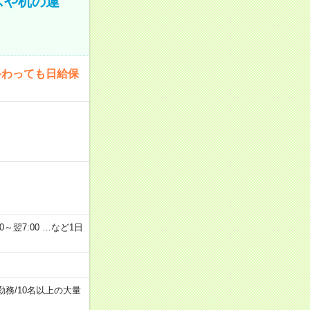
スや机の運
終わっても日給保
2：00～翌7:00 …など1日
勤務
/
10名以上の大量