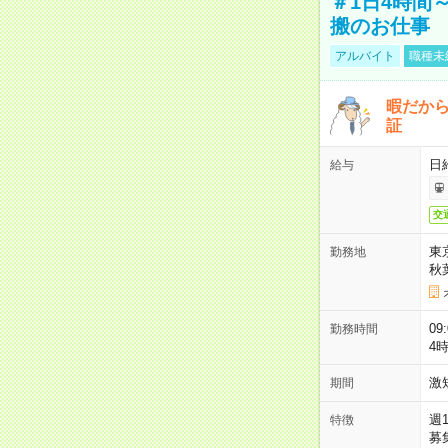
＃1日4時間
搬のお仕事
アルバイト
職種未
暇だか
証
日
給与
交
東
勤務地
秋
09
勤務時間
4
激
期間
週
特徴
募