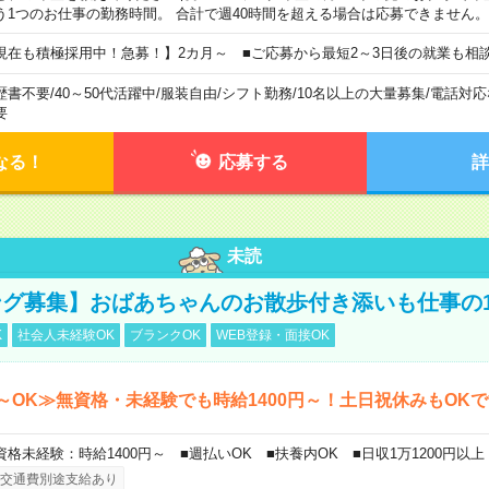
う1つのお仕事の勤務時間。 合計で週40時間を超える場合は応募できません。
現在も積極採用中！急募！】2カ月～ ■ご応募から最短2～3日後の就業も相
歴書不要
/
40～50代活躍中
/
服装自由
/
シフト勤務
/
10名以上の大量募集
/
電話対応
要
なる！
応募する
詳
未読
グ募集】おばあちゃんのお散歩付き添いも仕事の
K
社会人未経験OK
ブランクOK
WEB登録・面接OK
～OK≫無資格・未経験でも時給1400円～！土日祝休みもOK
資格未経験：時給1400円～ ■週払いOK ■扶養内OK ■日収1万1200円以上
交通費別途支給あり