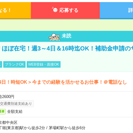
なる！
応募する
詳
未読
円＊ほぼ在宅！週3～4日＆16時迄OK！補助金申請
K
ブランクOK
WEB登録・面接OK
4日！時短OK＞今までの経験を活かせるお仕事！＠電話なし
2600円
交通費別途支給あり
全額支給
通費
京都中央区
丁堀(東京都)駅から徒歩2分
/
茅場町駅から徒歩6分