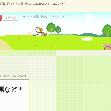
伝票起票など＊土日祝休み（111390894）｜エンバイト
ヘルプ・お問い合わせ
サイトマップ
ログイン
No.STFSV2204420972
起票など＊