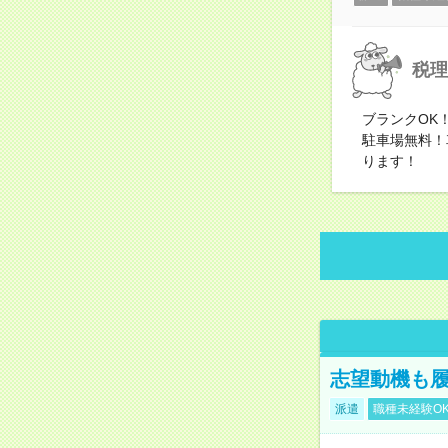
税理
ブランクOK
駐車場無料！
ります！
志望動機も履
派遣
職種未経験O