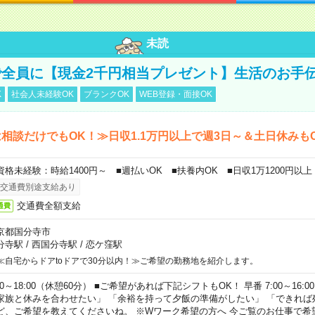
未読
全員に【現金2千円相当プレゼント】生活のお手
K
社会人未経験OK
ブランクOK
WEB登録・面接OK
相談だけでもOK！≫日収1.1万円以上で週3日～＆土日休みも
資格未経験：時給1400円～ ■週払いOK ■扶養内OK ■日収1万1200円以上
交通費別途支給あり
交通費全額支給
通費
京都国分寺市
分寺駅
/
西国分寺駅
/
恋ケ窪駅
≪自宅からドアtoドアで30分以内！≫ご希望の勤務地を紹介します。
00～18:00（休憩60分） ■ご希望があれば下記シフトもOK！ 早番 7:00～16:00 遅
家族と休みを合わせたい」 「余裕を持って夕飯の準備がしたい」 「できれば
ど、ご希望を教えてくださいね。 ※Wワーク希望の方へ 今ご覧のお仕事で希