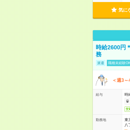
気に
時給2600
務
派遣
職種未経験O
＜週3～
時給
給与
交
東
勤務地
八