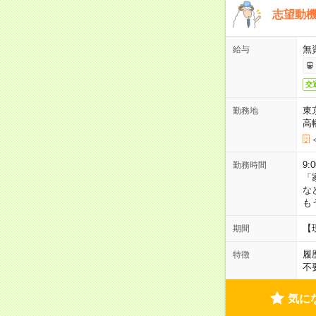
志望動機
無
給与
交
東
勤務地
高
9:
勤務時間
「
な
も
【
期間
履
特徴
不
気に