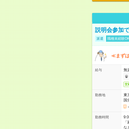
説明会参加で
派遣
職種未経験O
≪まずは
無
給与
交
東
勤務地
国
9:
勤務時間
「
な