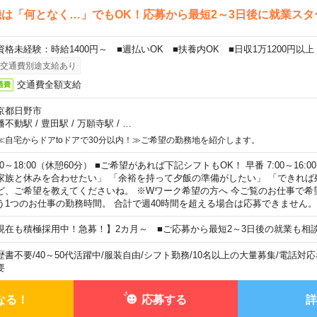
は「何となく…」でもOK！応募から最短2～3日後に就業スタ
資格未経験：時給1400円～ ■週払いOK ■扶養内OK ■日収1万1200円以上
交通費別途支給あり
交通費全額支給
通費
京都日野市
幡不動駅
/
豊田駅
/
万願寺駅
/
…
≪自宅からドアtoドアで30分以内！≫ご希望の勤務地を紹介します。
00～18:00（休憩60分） ■ご希望があれば下記シフトもOK！ 早番 7:00～16:00 遅
家族と休みを合わせたい」 「余裕を持って夕飯の準備がしたい」 「できれば
ど、ご希望を教えてくださいね。 ※Wワーク希望の方へ 今ご覧のお仕事で希
う1つのお仕事の勤務時間。 合計で週40時間を超える場合は応募できません。
現在も積極採用中！急募！】2カ月～ ■ご応募から最短2～3日後の就業も相
歴書不要
/
40～50代活躍中
/
服装自由
/
シフト勤務
/
10名以上の大量募集
/
電話対応
要
なる！
応募する
詳