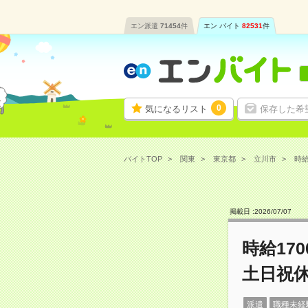
エン派遣
71454
件
エン バイト
82531
件
0
気になるリスト
保存した希
バイトTOP
関東
東京都
立川市
時給
掲載日 :
2026
/
07
/
07
時給17
土日祝
派遣
職種未経