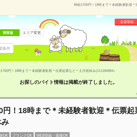
時給1700円！18時まで＊未経験者歓迎＊
会員登録
エリア変更
関東版
望条件
1700円！18時まで＊未経験者歓迎＊伝票起票など＊土日祝休み(111390894）
お探しのバイト情報は掲載が終了しました。
00円！18時まで＊未経験者歓迎＊伝票
休み
験OK
ブランクOK
WEB登録・面接OK