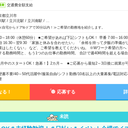
交通費全額支給
通費
京都立川市
川駅
/
立川北駅
/
立川南駅
/
…
≪自宅からドアtoドアで30分以内！≫ご希望の勤務地を紹介します。
00～18:00（休憩60分） ■ご希望があれば下記シフトもOK！ 早番 7:00～16:00 遅
勤 16:30～翌9:30 「家族と休みを合わせたい」 「余裕を持って夕飯の準備
業はしたくない」 など、ご希望を教えてくださいね。 ※Wワーク希望の方へ
する勤務時間と、もう1つのお仕事の勤務時間。 合計で週40時間を超える場
8月中のスタートOK！急募！】2カ月～ ■ご応募から最短2～3日後に就業が
歴書不要
/
40～50代活躍中
/
服装自由
/
シフト勤務
/
10名以上の大量募集
/
電話対応
要
なる！
応募する
詳
未読