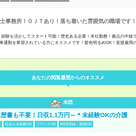
士事務所！ＯＪＴあり！落ち着いた雰囲気の職場です
！経験を活かしてスタート可能！歴史ある企業！本社勤務！拠点の中核
車通勤を希望されている方にオススメです！髪色明るめOK！直接雇用
あなたの閲覧履歴からのオススメ
未読
歴書も不要！日収1.1万円～＊未経験OKの介護
K
社会人未経験OK
ブランクOK
WEB登録・面接OK