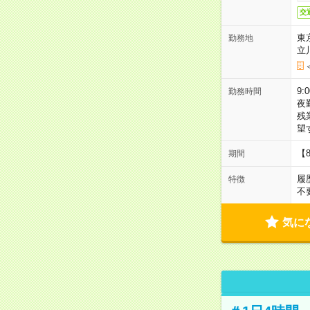
交
東
勤務地
立
9:
勤務時間
夜
残
望
【
期間
履
特徴
不
気に