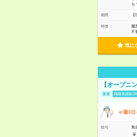
も
【
期間
履
特徴
不
気に
【オープニン
派遣
職種未経験O
≪週3日
無
給与