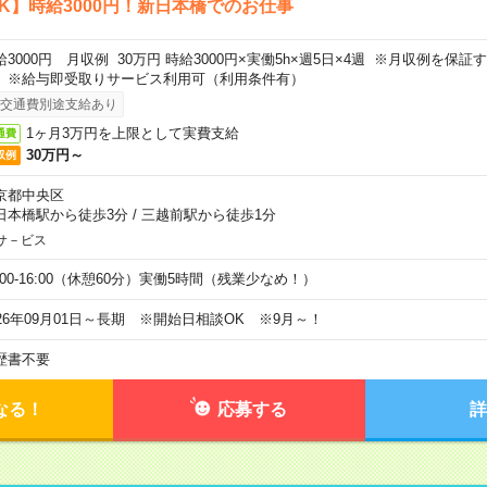
K】時給3000円！新日本橋でのお仕事
給3000円 月収例 30万円 時給3000円×実働5h×週5日×4週 ※月収例を保
。※給与即受取りサービス利用可（利用条件有）
交通費別途支給あり
1ヶ月3万円を上限として実費支給
通費
30万円～
収例
京都中央区
日本橋駅から徒歩3分
/
三越前駅から徒歩1分
サ－ビス
0:00-16:00（休憩60分）実働5時間（残業少なめ！）
026年09月01日～長期 ※開始日相談OK ※9月～！
歴書不要
なる！
応募する
詳