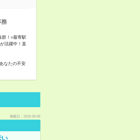
事務
抜群！○最寄駅
方が活躍中！直
あなたの不安
掲載日：2026.08.08
伝い