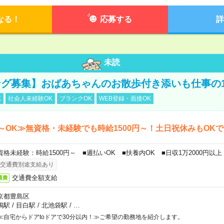
なる！
応募する
詳
未読
グ募集】おばあちゃんのお散歩付き添いも仕事の
K
社会人未経験OK
ブランクOK
WEB登録・面接OK
～OK≫無資格・未経験でも時給1500円～！土日祝休みもOK
資格未経験：時給1500円～ ■週払いOK ■扶養内OK ■日収1万2000円以上
交通費別途支給あり
交通費全額支給
通費
京都豊島区
鴨駅
/
目白駅
/
北池袋駅
/
…
≪自宅からドアtoドアで30分以内！≫ご希望の勤務地を紹介します。