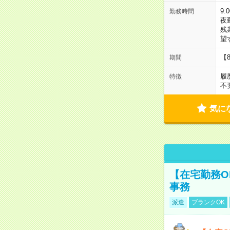
9:
勤務時間
夜
残
望
【
期間
履
特徴
不
気に
【在宅勤務O
事務
派遣
ブランクOK