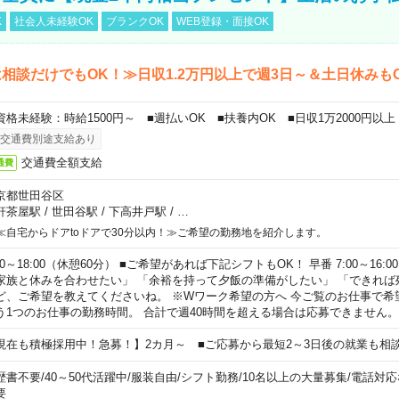
K
社会人未経験OK
ブランクOK
WEB登録・面接OK
相談だけでもOK！≫日収1.2万円以上で週3日～＆土日休みも
資格未経験：時給1500円～ ■週払いOK ■扶養内OK ■日収1万2000円以上
交通費別途支給あり
交通費全額支給
通費
京都世田谷区
軒茶屋駅
/
世田谷駅
/
下高井戸駅
/
…
≪自宅からドアtoドアで30分以内！≫ご希望の勤務地を紹介します。
00～18:00（休憩60分） ■ご希望があれば下記シフトもOK！ 早番 7:00～16:00 遅
家族と休みを合わせたい」 「余裕を持って夕飯の準備がしたい」 「できれば
ど、ご希望を教えてくださいね。 ※Wワーク希望の方へ 今ご覧のお仕事で希
う1つのお仕事の勤務時間。 合計で週40時間を超える場合は応募できません。
現在も積極採用中！急募！】2カ月～ ■ご応募から最短2～3日後の就業も相
歴書不要
/
40～50代活躍中
/
服装自由
/
シフト勤務
/
10名以上の大量募集
/
電話対応
要