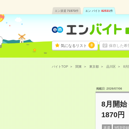
エン派遣
71573
件
エン バイト
82531
件
0
気になるリスト
保存した希
バイトTOP
関東
東京都
品川区
8月
掲載日 :
2026
/
07
/
06
8月開
1870円
派遣
WEB登