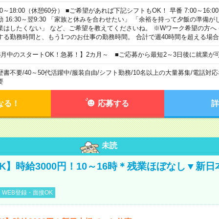
00～18:00（休憩60分） ■ご希望があれば下記シフトもOK！ 早番 7:00～16:00 遅
勤 16:30～翌9:30 「家族と休みを合わせたい」 「余裕を持って夕飯の準備
業はしたくない」 など、ご希望を教えてくださいね。 ※Wワーク希望の方へ
する勤務時間と、もう1つのお仕事の勤務時間。 合計で週40時間を超える場
8月中のスタートOK！急募！】2カ月～ ■ご応募から最短2～3日後に就業が
歴書不要
/
40～50代活躍中
/
服装自由
/
シフト勤務
/
10名以上の大量募集
/
電話対応
要
なる！
応募する
詳
未読
K】時給3000円！10～16時＊残業ほぼなし▼新
WEB登録・面接OK