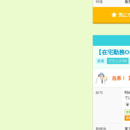
履
特徴
気に
【在宅勤務O
派遣
ブランクOK
急募！【
時
給与
で
交
月
東
勤務地