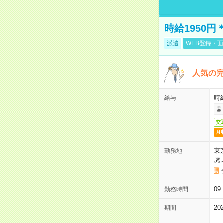
時給1950
派遣
WEB登録・面
人気の
時給
給与
交
月
東
勤務地
虎
09
勤務時間
2
期間