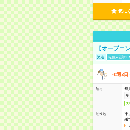
気に
【オープニン
派遣
職種未経験O
≪週3日
無
給与
交
東
勤務地
巣