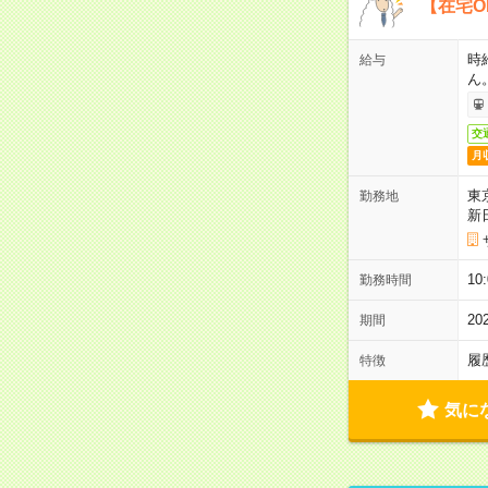
【在宅O
時
給与
ん
交
月
東
勤務地
新
1
勤務時間
2
期間
履
特徴
気に