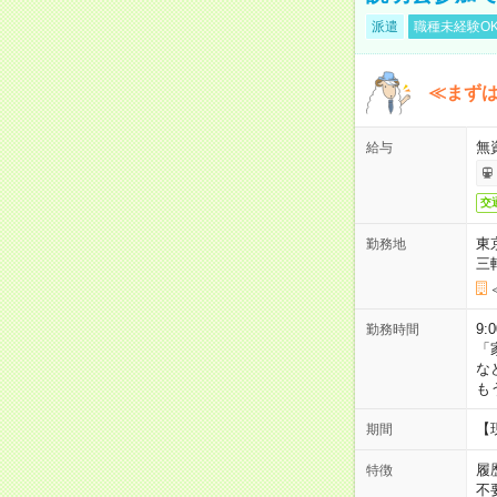
派遣
職種未経験O
≪まずは
無
給与
交
東
勤務地
三
9:
勤務時間
「
な
も
【
期間
履
特徴
不