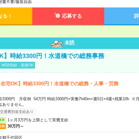
歴書不要
/
服装自由
なる！
応募する
詳
未読
K】時給3300円！水道橋での総務事務
WEB登録・面接OK
在宅OK】時給3300円！水道橋での総務・人事・労務
給3300円 月収例 54万円 時給3300円×実働7h40m×週5日×4週+残業10h
はありません。
交通費別途支給あり
1ヶ月3万円を上限として実費支給
通費
30万円～
収例
京都千代田区