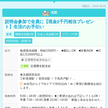
掲載日：2026.08.09
未読
説明会参加で全員に【現金2千円相当プレゼン
ト】生活のお手伝い
派遣
職種未経験OK
社会人未経験OK
ブランクOK
WEB登録・面接OK
無資格未経験：時給1500円～ ■週払いOK ■扶養内OK ■日
給与
収1万2000円以上
交通費別途支給あり
交通費全額支給
交通費
東京都世田谷区
勤務地
三軒茶屋駅
/
世田谷駅
/
下高井戸駅
/
…
≪自宅からドアtoドアで30分以内！≫ご希望の勤務地を紹介
します。
9:00～18:00（休憩60分） ■ご希望があれば下記シフトもOK！
勤務時間
早番 7:00～16:00 遅番 10:00～19:00 「家族と休みを合わせた
い」 「余裕を持って夕飯の準備がしたい」 「できれば残業はし
たくない」 など、ご希望を教えてくださいね。 ※Wワーク希望