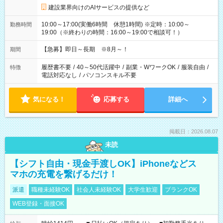
建設業界向けのAIサービスの提供など
10:00～17:00(実働6時間 休憩1時間) ※定時：10:00～
勤務時間
19:00（※終わりの時間：16:00～19:00で相談可！）
【急募】即日～長期 ※8月～！
期間
履歴書不要
/
40～50代活躍中
/
副業・WワークOK
/
服装自由
/
特徴
電話対応なし
/
パソコンスキル不要
気になる！
応募する
詳細へ
掲載日：2026.08.07
未読
【シフト自由・現金手渡しOK】iPhoneなどス
マホの充電を繋げるだけ！
派遣
職種未経験OK
社会人未経験OK
大学生歓迎
ブランクOK
WEB登録・面接OK