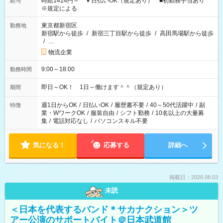
時給1414円～ ▼日払いOK（規定あり） ■初勤務手当あり
給与
※規定による
東京都新宿区
勤務地
新宿駅から徒歩
/
新宿三丁目駅から徒歩
/
高田馬場駅から徒歩
/
…
物流企業
9:00～18:00
勤務時間
即日～OK！ 1日～働けます＾＾（規定あり）
期間
週1日からOK
/
日払いOK
/
履歴書不要
/
40～50代活躍中
/
副
特徴
業・WワークOK
/
服装自由
/
シフト勤務
/
10名以上の大量募
集
/
電話対応なし
/
パソコンスキル不要
気になる！
応募する
詳細へ
掲載日：2026.08.03
未読
＜日本を代表するバンド＊サカナクション＞ツ
アー公演のサポートバイト＠日本武道館