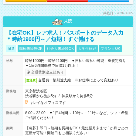
掲載日：2026.08.05
未読
【在宅OK】レア求人！パスポートのデータ入力
＊時給1900円～／短期！すぐ働ける
派遣
職種未経験OK
社会人未経験OK
大学生歓迎
ブランクOK
時給1900円～時給2100円 ▼日払い週払い可能！※規定有り
給与
▼1日6時間勤務で日収1万以上！
交通費別途支給あり
交通費一部別途支給 ※お仕事によって変動あり
交通費
東京都渋谷区
勤務地
渋谷駅から徒歩5分
/
神泉駅から徒歩5分
キレイなオフィスです
8:00～22:00 ▼1日4時間～ 10時～・11時～など、シフト希望
勤務時間
ご相談ください！
【急募】即日～短期も長期もOK！最短翌月末まで 1か月ごとの
期間
更新が可能！開始日もご相談ください！