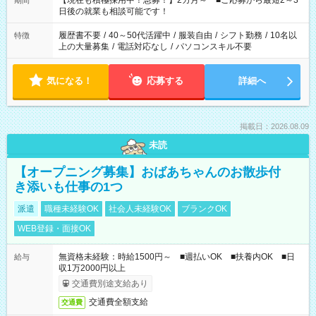
【現在も積極採用中！急募！】2カ月～ ■ご応募から最短2～3
期間
の方へ 今ご覧のお仕事で希望する勤務時間と、もう1つのお仕事
日後の就業も相談可能です！
の勤務時間。 合計で週40時間を超える場合は応募できません。
履歴書不要
/
40～50代活躍中
/
服装自由
/
シフト勤務
/
10名以
特徴
上の大量募集
/
電話対応なし
/
パソコンスキル不要
気になる！
応募する
詳細へ
掲載日：2026.08.09
未読
【オープニング募集】おばあちゃんのお散歩付
き添いも仕事の1つ
派遣
職種未経験OK
社会人未経験OK
ブランクOK
WEB登録・面接OK
無資格未経験：時給1500円～ ■週払いOK ■扶養内OK ■日
給与
収1万2000円以上
交通費別途支給あり
交通費全額支給
交通費