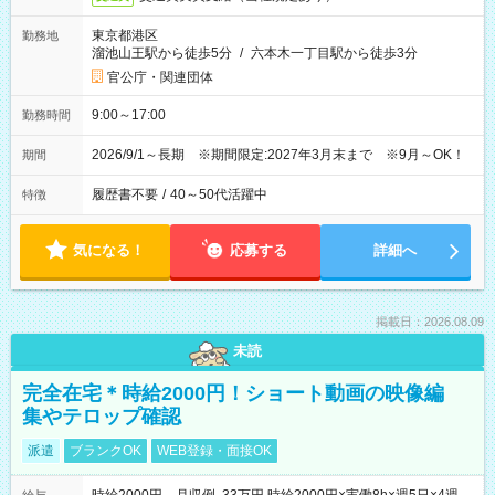
東京都港区
勤務地
溜池山王駅から徒歩5分
/
六本木一丁目駅から徒歩3分
官公庁・関連団体
9:00～17:00
勤務時間
2026/9/1～長期 ※期間限定:2027年3月末まで ※9月～OK！
期間
履歴書不要
/
40～50代活躍中
特徴
気になる！
応募する
詳細へ
掲載日：2026.08.09
未読
完全在宅＊時給2000円！ショート動画の映像編
集やテロップ確認
派遣
ブランクOK
WEB登録・面接OK