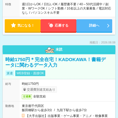
週1日からOK
/
日払いOK
/
履歴書不要
/
40～50代活躍中
/
副
特徴
業・WワークOK
/
シフト勤務
/
10名以上の大量募集
/
電話対応
なし
/
パソコンスキル不要
気になる！
応募する
詳細へ
掲載日：2026.08.08
未読
時給1750円＊完全在宅！KADOKAWA！書籍デ
ータに関わるデータ入力
派遣
WEB登録・面接OK
時給1750円
給与
交通費別途支給あり
全額支給
交通費
東京都千代田区
勤務地
飯田橋駅から徒歩3分
/
九段下駅から徒歩7分
【大手出版社】出版事業・ゲーム事業・アニメ・映像事業