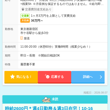
時給2000円 月収例 33万円 時給2000円×実働8h×週5日×4週
給与
+残業5h ※月収例を保証するものではありません。※給与即受
取りサービス利用可（利用条件有）
交通費別途支給あり
1ヶ月3万円を上限として実費支給
交通費
30万円～
月収例
東京都新宿区
勤務地
市ケ谷駅から徒歩3分
放送
11:00-20:00（休憩60分）実働8時間（残業少なめ！）
勤務時間
即日～長期 ※開始日相談OK
期間
履歴書不要
特徴
気になる！
応募する
詳細へ
掲載日：2026.08.07
未読
時給2600円＊週4日勤務＆週3日在宅！10-16