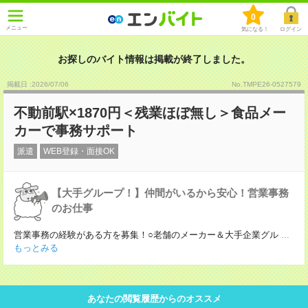
0
メニュー
気になる！
ログイン
お探しのバイト情報は掲載が終了しました。
掲載日 :2026
/
07
/
06
No.TMPE26-0527579
不動前駅×1870円＜残業ほぼ無し＞食品メー
カーで事務サポート
派遣
WEB登録・面接OK
【大手グループ！】仲間がいるから安心！営業事務
のお仕事
営業事務の経験がある方を募集！○老舗のメーカー＆大手企業グル
...
もっとみる
あなたの閲覧履歴からのオススメ