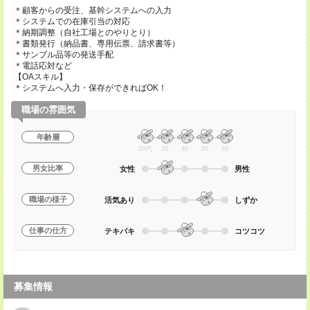
＊顧客からの受注、基幹システムへの入力
＊システムでの在庫引当の対応
＊納期調整（自社工場とのやりとり）
＊書類発行（納品書、専用伝票、請求書等）
＊サンプル品等の発送手配
＊電話応対など
【OAスキル】
＊システムへ入力・保存ができればOK！
職場の雰囲気
年齢層
20代
30
40
50
60
男女比率
女性
男性
職場の様子
活気あり
しずか
仕事の仕方
テキパキ
コツコツ
募集情報