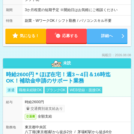
3か月程度の短期予定 ※開始日はお気軽にご相談ください
期間
副業・WワークOK
/
シフト勤務
/
パソコンスキル不要
特徴
気になる！
応募する
詳細へ
掲載日：2026.08.08
未読
時給2600円＊ほぼ在宅！週3～4日＆16時迄
OK！補助金申請のサポート業務
派遣
職種未経験OK
ブランクOK
WEB登録・面接OK
時給2600円
給与
交通費別途支給あり
全額支給
交通費
東京都中央区
勤務地
八丁堀(東京都)駅から徒歩2分
/
茅場町駅から徒歩6分