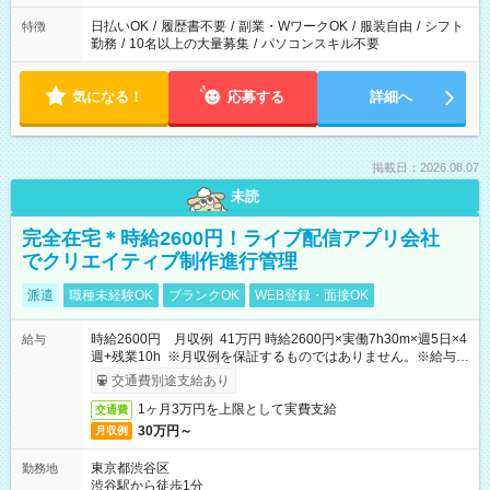
日払いOK
/
履歴書不要
/
副業・WワークOK
/
服装自由
/
シフト
特徴
勤務
/
10名以上の大量募集
/
パソコンスキル不要
気になる！
応募する
詳細へ
掲載日：2026.08.07
未読
完全在宅＊時給2600円！ライブ配信アプリ会社
でクリエイティブ制作進行管理
派遣
職種未経験OK
ブランクOK
WEB登録・面接OK
時給2600円 月収例 41万円 時給2600円×実働7h30m×週5日×4
給与
週+残業10h ※月収例を保証するものではありません。※給与即
受取りサービス利用可（利用条件有）
交通費別途支給あり
1ヶ月3万円を上限として実費支給
交通費
30万円～
月収例
東京都渋谷区
勤務地
渋谷駅から徒歩1分