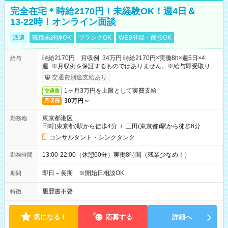
完全在宅＊時給2170円！未経験OK！週4日＆
13-22時！オンライン面談
派遣
職種未経験OK
ブランクOK
WEB登録・面接OK
時給2170円 月収例 34万円 時給2170円×実働8h×週5日×4
給与
週 ※月収例を保証するものではありません。※給与即受取りサ
ービス利用可（利用条件有）
交通費別途支給あり
1ヶ月3万円を上限として実費支給
交通費
30万円～
月収例
東京都港区
勤務地
田町(東京都)駅から徒歩4分
/
三田(東京都)駅から徒歩6分
コンサルタント・シンクタンク
13:00-22:00（休憩60分）実働8時間（残業少なめ！）
勤務時間
即日～長期 ※開始日相談OK
期間
履歴書不要
特徴
気になる！
応募する
詳細へ