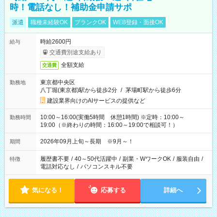
時！電話なし！補助金申請サポ
派遣
職種未経験OK
ブランクOK
WEB登録・面接OK
時給2600円
給与
交通費別途支給あり
全額支給
交通費
東京都中央区
勤務地
八丁堀(東京都)駅から徒歩2分
/
茅場町駅から徒歩6分
建設業界向けのAIサービスの提供など
10:00～16:00(実働5時間 休憩1時間) ※定時：10:00～
勤務時間
19:00（※終わりの時間：16:00～19:00で相談可！）
2026年09月上旬～長期 ※9月～！
期間
履歴書不要
/
40～50代活躍中
/
副業・WワークOK
/
服装自由
/
特徴
電話対応なし
/
パソコンスキル不要
気になる！
応募する
詳細へ