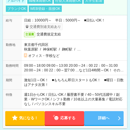
アルバイト
職種未経験OK
社会人未経験OK
大学生歓迎
ブランクOK
WEB登録・面接OK
日給：10000円～ 半日：5000円～ ■日払いOK！
給与
交通費別途支給あり
交通費規定支給
交通費
東京都千代田区
勤務地
秋葉原駅
/
神保町駅
/
麹町駅
/
…
オフィス・学校など
09:00～18:00 09:00～13:00 20:00～24：00 22：00～31:00
勤務時間
20:00～24：00 22：00～翌7:00 …など1日4時間～OK！ その他
シフトもございます！ お気軽にご相談ください！
激短1日～OK！ ■もちろん即日スタートもOK！ ■曜日・日数
期間
はアナタ次第！
週1日からOK
/
日払いOK
/
履歴書不要
/
40～50代活躍中
/
副
特徴
業・WワークOK
/
シフト勤務
/
10名以上の大量募集
/
電話対応
なし
/
パソコンスキル不要
気になる！
応募する
詳細へ