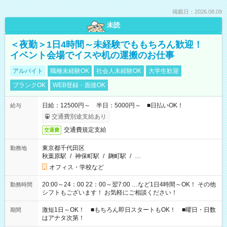
掲載日：2026.08.09
未読
＜夜勤＞1日4時間～未経験でももちろん歓迎！
イベント会場でイスや机の運搬のお仕事
アルバイト
職種未経験OK
社会人未経験OK
大学生歓迎
ブランクOK
WEB登録・面接OK
日給：12500円～ 半日：5000円～ ■日払いOK！
給与
交通費別途支給あり
交通費規定支給
交通費
東京都千代田区
勤務地
秋葉原駅
/
神保町駅
/
麹町駅
/
…
オフィス・学校など
20:00～24：00 22：00～翌7:00 …など1日4時間～OK！ その他
勤務時間
シフトもございます！ お気軽にご相談ください！
激短1日～OK！ ■もちろん即日スタートもOK！ ■曜日・日数
期間
はアナタ次第！