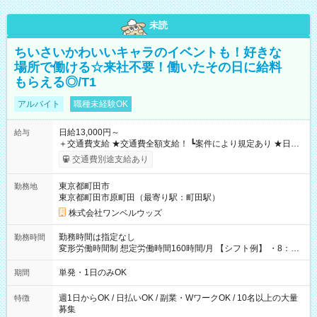
未読
ちいさいかわいいキャラのイベントも！好きな
場所で働ける☆来社不要！働いたその日に給料
もらえる◎/T1
アルバイト
職種未経験OK
日給13,000円～
給与
＋交通費支給 ★交通費全額支給！ ┗案件により規定あり ★日払
いOK！（規定あり） ┗働いたその日に現金GET♪ お仕事後はコ
交通費別途支給あり
ンビニATMから 日払い分を引き落とせます！ 【試用期間】試
用期間なし
東京都町田市
勤務地
東京都町田市原町田（最寄り駅：町田駅）
株式会社ワンベルウッズ
勤務時間は指定なし
勤務時間
変形労働時間制 想定労働時間160時間/月 【シフト例】 ・8：00
～21：00
単発・1日のみOK
期間
週1日からOK / 日払いOK / 副業・WワークOK / 10名以上の大量
特徴
募集