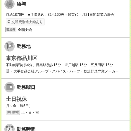
給与
時給1870円 ■月収見込：314,160円＋残業代（月21日間就業の場合）
交通費別途支給あり
全額支給
交通費
勤務地
東京都品川区
不動前駅徒歩4分、目黒駅徒歩15分 ※戸越駅 15分、五反田駅 16分
＜大手食品会社グループ＞スパイス・ハーブ・乾燥野菜専業メーカー
勤務曜日
土日祝休
月～金（週5日）
土・日・祝
休日休暇
勤務時間