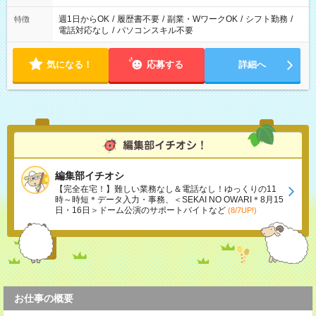
週1日からOK
/
履歴書不要
/
副業・WワークOK
/
シフト勤務
/
特徴
電話対応なし
/
パソコンスキル不要
気になる！
応募する
詳細へ
編集部イチオシ
【完全在宅！】難しい業務なし＆電話なし！ゆっくりの11
時～時短＊データ入力・事務、＜SEKAI NO OWARI＊8月15
日・16日＞ドーム公演のサポートバイトなど
(8/7UP!)
お仕事の概要