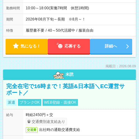
10:00～18:00(実働7時間 休憩1時間)
勤務時間
2026年08月下旬～長期 ※8月～！
期間
履歴書不要
/
40～50代活躍中
/
服装自由
特徴
気になる！
応募する
詳細へ
掲載日：2026.08.09
未読
完全在宅で16時まで！英語&日本語＼EC運営サ
ポート／
派遣
ブランクOK
WEB登録・面接OK
時給2450円＋交
給与
交通費別途支給あり
出社時の通勤交通費支給
交通費