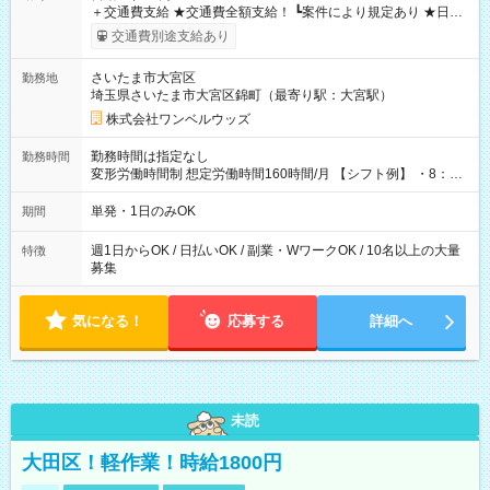
＋交通費支給 ★交通費全額支給！ ┗案件により規定あり ★日払
いOK！（規定あり） ┗働いたその日に現金GET♪ お仕事後はコ
交通費別途支給あり
ンビニATMから 日払い分を引き落とせます！ 【試用期間】試
用期間なし
さいたま市大宮区
勤務地
埼玉県さいたま市大宮区錦町（最寄り駅：大宮駅）
株式会社ワンベルウッズ
勤務時間は指定なし
勤務時間
変形労働時間制 想定労働時間160時間/月 【シフト例】 ・8：00
～21：00
単発・1日のみOK
期間
週1日からOK / 日払いOK / 副業・WワークOK / 10名以上の大量
特徴
募集
気になる！
応募する
詳細へ
未読
大田区！軽作業！時給1800円