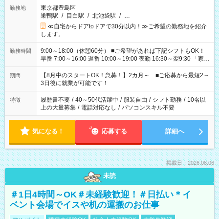
東京都豊島区
勤務地
巣鴨駅
/
目白駅
/
北池袋駅
/
…
≪自宅からドアtoドアで30分以内！≫ご希望の勤務地を紹介
します。
9:00～18:00（休憩60分） ■ご希望があれば下記シフトもOK！
勤務時間
早番 7:00～16:00 遅番 10:00～19:00 夜勤 16:30～翌9:30 「家族
と休みを合わせたい」 「余裕を持って夕飯の準備がしたい」
「できれば残業はしたくない」 など、ご希望を教えてください
【8月中のスタートOK！急募！】2カ月～ ■ご応募から最短2～
期間
ね。 ※Wワーク希望の方へ 今ご覧のお仕事で希望する勤務時間
3日後に就業が可能です！
と、もう1つのお仕事の勤務時間。 合計で週40時間を超える場
合は応募できません。
履歴書不要
/
40～50代活躍中
/
服装自由
/
シフト勤務
/
10名以
特徴
上の大量募集
/
電話対応なし
/
パソコンスキル不要
気になる！
応募する
詳細へ
掲載日：2026.08.06
未読
＃1日4時間～OK＃未経験歓迎！＃日払い＊イ
ベント会場でイスや机の運搬のお仕事