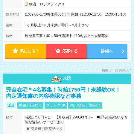
物流・ロジスティクス
(1)09:00-17:00(休憩60分) ※休憩（12:00-12:50、15:00-15:10）
勤務時間
1ヶ月以上3ヶ月未満／即日～9月末まで
期間
履歴書不要
/
40～50代活躍中
/
10名以上の大量募集
特徴
気になる！
応募する
詳細へ
掲載日：2026.08.07
未読
完全在宅＊4名募集！時給1750円！未経験OK！
内定通知書の内容確認など事務
派遣
職種未経験OK
ブランクOK
WEB登録・面接OK
時給1750円＋交 【月収例】290,937円～ ■給与の前払いが可
給与
能な速払いサービスあり
交通費別途支給あり