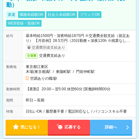
勤）
派遣
職種未経験OK
社会人未経験OK
ブランクOK
WEB登録・面接OK
基本時給1500円・深夜時給1875円 ※交通費全額支給（規定あ
給与
り） 【月収例】28.5万円（20日勤務＋深夜120h ※残業なしの場
合）
交通費別途支給あり
交通費支給あり
交通費
東京都江東区
勤務地
木場(東京都)駅
/
東陽町駅
/
門前仲町駅
空調ありの職場!
【夜勤】 20:00～翌5:00 休憩60分 [実働]8時間00分
勤務時間
即日～長期
期間
日払いOK
/
履歴書不要
/
電話対応なし
/
パソコンスキル不要
特徴
気になる！
応募する
詳細へ