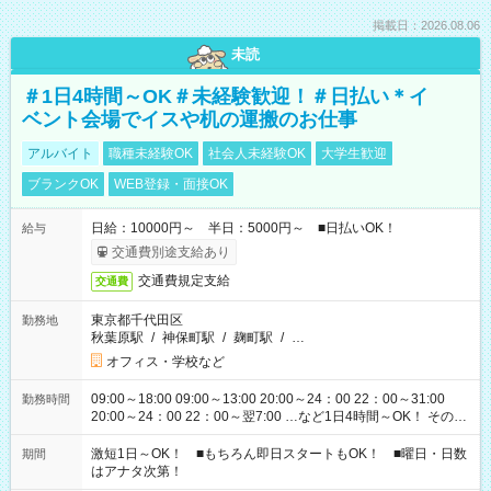
掲載日：2026.08.06
未読
＃1日4時間～OK＃未経験歓迎！＃日払い＊イ
ベント会場でイスや机の運搬のお仕事
アルバイト
職種未経験OK
社会人未経験OK
大学生歓迎
ブランクOK
WEB登録・面接OK
日給：10000円～ 半日：5000円～ ■日払いOK！
給与
交通費別途支給あり
交通費規定支給
交通費
東京都千代田区
勤務地
秋葉原駅
/
神保町駅
/
麹町駅
/
…
オフィス・学校など
09:00～18:00 09:00～13:00 20:00～24：00 22：00～31:00
勤務時間
20:00～24：00 22：00～翌7:00 …など1日4時間～OK！ その他
シフトもございます！ お気軽にご相談ください！
激短1日～OK！ ■もちろん即日スタートもOK！ ■曜日・日数
期間
はアナタ次第！