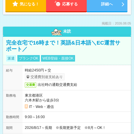
気になる！
応募する
詳細へ
掲載日：2026.08.05
未読
完全在宅で16時まで！英語&日本語＼EC運営サ
ポート／
派遣
ブランクOK
WEB登録・面接OK
時給2450円＋交
給与
交通費別途支給あり
出社時の通勤交通費支給
交通費
東京都港区
勤務地
六本木駅から徒歩3分
IT・Web・通信
9:00～16:00
勤務時間
2026/8/17～長期 ※長期更新予定 ※8月～OK！
期間