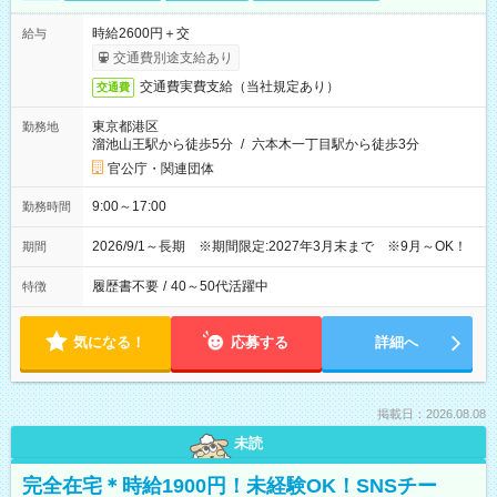
時給2600円＋交
給与
交通費別途支給あり
交通費実費支給（当社規定あり）
交通費
東京都港区
勤務地
溜池山王駅から徒歩5分
/
六本木一丁目駅から徒歩3分
官公庁・関連団体
9:00～17:00
勤務時間
2026/9/1～長期 ※期間限定:2027年3月末まで ※9月～OK！
期間
履歴書不要
/
40～50代活躍中
特徴
気になる！
応募する
詳細へ
掲載日：2026.08.08
未読
完全在宅＊時給1900円！未経験OK！SNSチー