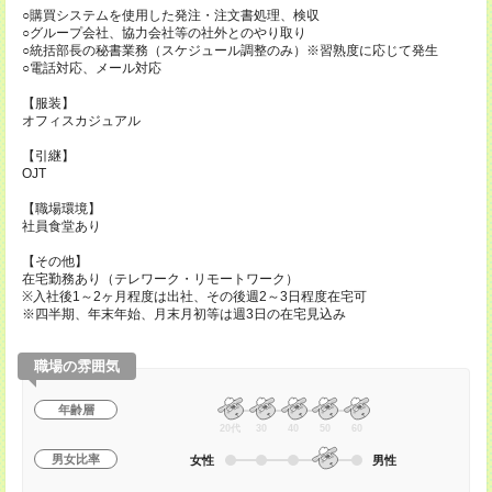
○購買システムを使用した発注・注文書処理、検収
○グループ会社、協力会社等の社外とのやり取り
○統括部長の秘書業務（スケジュール調整のみ）※習熟度に応じて発生
○電話対応、メール対応
【服装】
オフィスカジュアル
【引継】
OJT
【職場環境】
社員食堂あり
【その他】
在宅勤務あり（テレワーク・リモートワーク）
※入社後1～2ヶ月程度は出社、その後週2～3日程度在宅可
※四半期、年末年始、月末月初等は週3日の在宅見込み
職場の雰囲気
年齢層
20代
30
40
50
60
男女比率
女性
男性