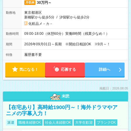
30万円～
月収例
東京都港区
勤務地
新橋駅から徒歩5分
/
汐留駅から徒歩2分
化粧品メ－カ－
09:00-18:00（休憩60分）実働8時間（残業少なめ！）
勤務時間
2026年09月01日～長期 ※開始日相談OK ※9月～！
期間
履歴書不要
特徴
気になる！
応募する
詳細へ
掲載日：2026.08.05
未読
【在宅あり】高時給1900円～！海外ドラマやア
ニメの字幕入力！
派遣
職種未経験OK
社会人未経験OK
大学生歓迎
ブランクOK