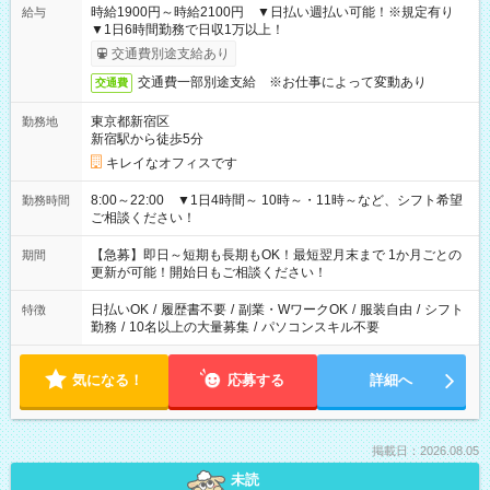
時給1900円～時給2100円 ▼日払い週払い可能！※規定有り
給与
▼1日6時間勤務で日収1万以上！
交通費別途支給あり
交通費一部別途支給 ※お仕事によって変動あり
交通費
東京都新宿区
勤務地
新宿駅から徒歩5分
キレイなオフィスです
8:00～22:00 ▼1日4時間～ 10時～・11時～など、シフト希望
勤務時間
ご相談ください！
【急募】即日～短期も長期もOK！最短翌月末まで 1か月ごとの
期間
更新が可能！開始日もご相談ください！
日払いOK
/
履歴書不要
/
副業・WワークOK
/
服装自由
/
シフト
特徴
勤務
/
10名以上の大量募集
/
パソコンスキル不要
気になる！
応募する
詳細へ
掲載日：2026.08.05
未読