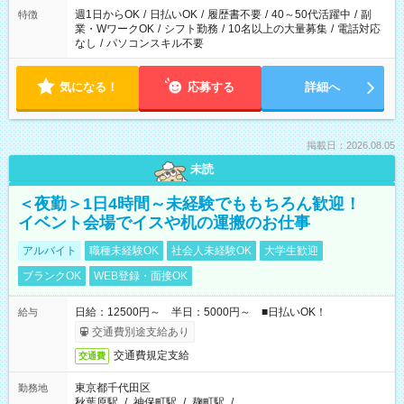
週1日からOK
/
日払いOK
/
履歴書不要
/
40～50代活躍中
/
副
特徴
業・WワークOK
/
シフト勤務
/
10名以上の大量募集
/
電話対応
なし
/
パソコンスキル不要
気になる！
応募する
詳細へ
掲載日：2026.08.05
未読
＜夜勤＞1日4時間～未経験でももちろん歓迎！
イベント会場でイスや机の運搬のお仕事
アルバイト
職種未経験OK
社会人未経験OK
大学生歓迎
ブランクOK
WEB登録・面接OK
日給：12500円～ 半日：5000円～ ■日払いOK！
給与
交通費別途支給あり
交通費規定支給
交通費
東京都千代田区
勤務地
秋葉原駅
/
神保町駅
/
麹町駅
/
…