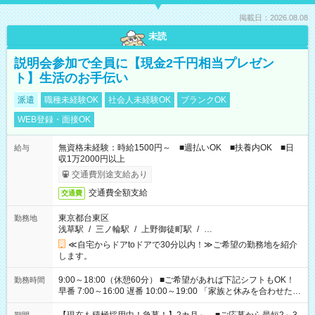
掲載日：2026.08.08
未読
説明会参加で全員に【現金2千円相当プレゼン
ト】生活のお手伝い
派遣
職種未経験OK
社会人未経験OK
ブランクOK
WEB登録・面接OK
無資格未経験：時給1500円～ ■週払いOK ■扶養内OK ■日
給与
収1万2000円以上
交通費別途支給あり
交通費全額支給
交通費
東京都台東区
勤務地
浅草駅
/
三ノ輪駅
/
上野御徒町駅
/
…
≪自宅からドアtoドアで30分以内！≫ご希望の勤務地を紹介
します。
9:00～18:00（休憩60分） ■ご希望があれば下記シフトもOK！
勤務時間
早番 7:00～16:00 遅番 10:00～19:00 「家族と休みを合わせた
い」 「余裕を持って夕飯の準備がしたい」 「できれば残業はし
たくない」 など、ご希望を教えてくださいね。 ※Wワーク希望