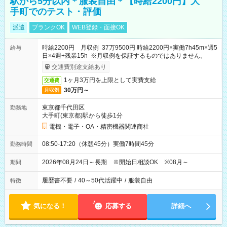
駅から5分以内＊服装自由＊【時給2200円】大
手町でのテスト・評価
派遣
ブランクOK
WEB登録・面接OK
時給2200円 月収例 37万9500円 時給2200円×実働7h45m×週5
給与
日×4週+残業15h ※月収例を保証するものではありません。
交通費別途支給あり
1ヶ月3万円を上限として実費支給
交通費
30万円～
月収例
東京都千代田区
勤務地
大手町(東京都)駅から徒歩1分
電機・電子・OA・精密機器関連商社
08:50-17:20（休憩45分）実働7時間45分
勤務時間
2026年08月24日～長期 ※開始日相談OK ※08月～
期間
履歴書不要
/
40～50代活躍中
/
服装自由
特徴
気になる！
応募する
詳細へ