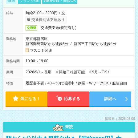
派遣
ブランクOK
WEB登録・面接OK
時給2100～2200円＋交
給与
交通費別途支給あり
交通費支給(規定有り)
交通費
東京都新宿区
勤務地
新宿御苑前駅から徒歩3分
/
新宿三丁目駅から徒歩4分
マスコミ関連
10:00～19:00
勤務時間
2026/9/1～長期 ※開始日相談可能 ※9月～OK！
期間
履歴書不要
/
40～50代活躍中
/
副業・WワークOK
/
服装自由
特徴
気になる！
応募する
詳細へ
掲載日：2026.08.06
未読