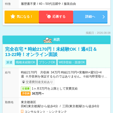
履歴書不要
/
40～50代活躍中
/
服装自由
特徴
気になる！
応募する
詳細へ
掲載日：2026.08.08
未読
完全在宅＊時給2170円！未経験OK！週4日＆
13-22時！オンライン面談
派遣
職種未経験OK
ブランクOK
WEB登録・面接OK
時給2170円 月収例 34万円 時給2170円×実働8h×週5日×4
給与
週 ※月収例を保証するものではありません。※給与即受取りサ
ービス利用可（利用条件有）
交通費別途支給あり
1ヶ月3万円を上限として実費支給
交通費
30万円～
月収例
東京都港区
勤務地
田町(東京都)駅から徒歩4分
/
三田(東京都)駅から徒歩6分
コンサルタント・シンクタンク