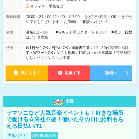
オフィス・学校など
20:00～24：00 22：00～翌7:00 …など1日4時間～OK！ その他
勤務時間
シフトもございます！ お気軽にご相談ください！
激短1日～OK！ ■もちろん即日スタートもOK！ ■曜日・日数
期間
はアナタ次第！
週1日からOK
/
日払いOK
/
履歴書不要
/
40～50代活躍中
/
副
特徴
業・WワークOK
/
シフト勤務
/
10名以上の大量募集
/
電話対応
なし
/
パソコンスキル不要
気になる！
応募する
詳細へ
未読
サマソニなど人気音楽イベントも！好きな場所
で働ける☆来社不要！働いたその日に給料もら
える日払い/T1
アルバイト
職種未経験OK