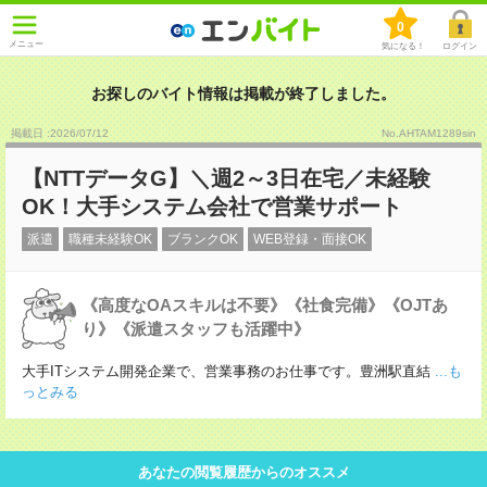
0
メニュー
気になる！
ログイン
お探しのバイト情報は掲載が終了しました。
掲載日 :2026
/
07
/
12
No.AHTAM1289sin
【NTTデータG】＼週2～3日在宅／未経験
OK！大手システム会社で営業サポート
派遣
職種未経験OK
ブランクOK
WEB登録・面接OK
《高度なOAスキルは不要》《社食完備》《OJTあ
り》《派遣スタッフも活躍中》
大手ITシステム開発企業で、営業事務のお仕事です。豊洲駅直結
...も
っとみる
あなたの閲覧履歴からのオススメ