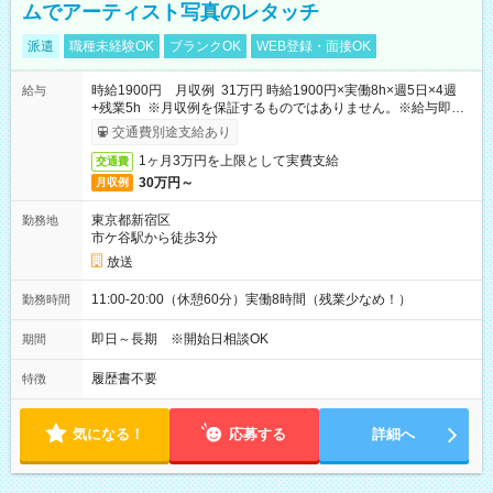
ムでアーティスト写真のレタッチ
派遣
職種未経験OK
ブランクOK
WEB登録・面接OK
時給1900円 月収例 31万円 時給1900円×実働8h×週5日×4週
給与
+残業5h ※月収例を保証するものではありません。※給与即受
取りサービス利用可（利用条件有）
交通費別途支給あり
1ヶ月3万円を上限として実費支給
交通費
30万円～
月収例
東京都新宿区
勤務地
市ケ谷駅から徒歩3分
放送
11:00-20:00（休憩60分）実働8時間（残業少なめ！）
勤務時間
即日～長期 ※開始日相談OK
期間
履歴書不要
特徴
気になる！
応募する
詳細へ