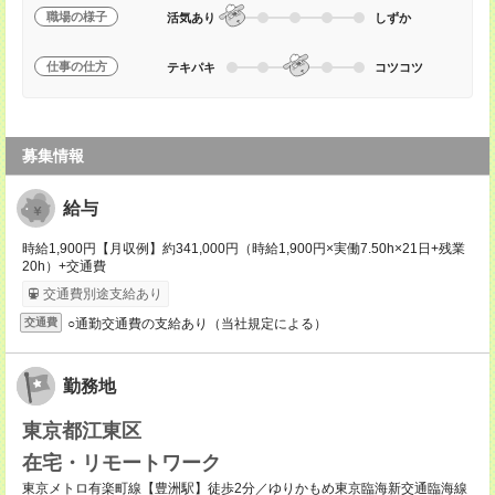
職場の様子
活気あり
しずか
仕事の仕方
テキパキ
コツコツ
募集情報
給与
時給1,900円【月収例】約341,000円（時給1,900円×実働7.50h×21日+残業
20h）+交通費
交通費別途支給あり
○通勤交通費の支給あり（当社規定による）
交通費
勤務地
東京都江東区
在宅・リモートワーク
東京メトロ有楽町線【豊洲駅】徒歩2分／ゆりかもめ東京臨海新交通臨海線