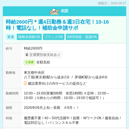
掲載日：2026.08.07
未読
時給2600円＊週4日勤務＆週3日在宅！10-16
時！電話なし！補助金申請サポ
派遣
職種未経験OK
ブランクOK
WEB登録・面接OK
時給2600円
給与
交通費別途支給あり
全額支給
交通費
東京都中央区
勤務地
八丁堀(東京都)駅から徒歩2分
/
茅場町駅から徒歩6分
建設業界向けのAIサービスの提供など
10:00～16:00(実働5時間 休憩1時間) ※定時：10:00～
勤務時間
19:00（※終わりの時間：16:00～19:00で相談可！）
2026年09月上旬～長期 ※9月～！
期間
履歴書不要
/
40～50代活躍中
/
副業・WワークOK
/
服装自由
/
特徴
電話対応なし
/
パソコンスキル不要