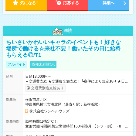
気になる！
応募する
詳細へ
未読
ちいさいかわいいキャラのイベントも！好きな
場所で働ける☆来社不要！働いたその日に給料
もらえる◎/T1
アルバイト
職種未経験OK
日給13,000円～
給与
＋交通費支給 ★交通費全額支給！ ┗案件により規定あり ★日払
いOK！（規定あり） ┗働いたその日に現金GET♪ お仕事後はコ
交通費別途支給あり
ンビニATMから 日払い分を引き落とせます！ 【試用期間】試
用期間なし
横浜市港北区
勤務地
神奈川県横浜市港北区（最寄り駅：新横浜駅）
株式会社ワンベルウッズ
勤務時間は指定なし
勤務時間
変形労働時間制 想定労働時間160時間/月 【シフト例】 ・8：00
～21：00