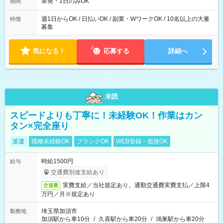
単発・1日のみOK
期間
週1日からOK / 日払いOK / 副業・WワークOK / 10名以上の大量
特徴
募集
気になる！
応募する
詳細へ
未読
スピードよりも丁寧に！未経験OK！作業はカン
タン×完全座り
派遣
職種未経験OK
ブランクOK
WEB登録・面接OK
時給1500円
給与
交通費別途支給あり
実費支給／当社規定あり。通勤交通費実費支払／上限4
交通費
万円／月※規定あり
埼玉県加須市
勤務地
加須駅から車10分
/
久喜駅から車20分
/
鴻巣駅から車20分