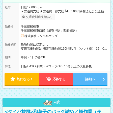
日給12,000円～
給与
＋交通費支給 ★交通費一部支給 ┗1日500円を超えた分は全額支
給！ ※往復500円以内の方は自己負担となります ★日払いOK！
交通費別途支給あり
（規定あり） ┗働いたその日に現金GET♪ お仕事後はコンビニ
ATMから 日払い分を引き落とせます！ 【試用期間】試用期間
千葉県船橋市
勤務地
なし
千葉県船橋市西船（最寄り駅：西船橋駅）
株式会社ワンベルウッズ
勤務時間は指定なし
勤務時間
変形労働時間制 想定労働時間160時間/月 【シフト例】 12：00
～22：00
単発・1日のみOK
期間
日払いOK / 副業・WワークOK / 10名以上の大量募集
特徴
気になる！
応募する
詳細へ
未読
<タイパ抜群>和菓子のパック詰め／軽作業（夜