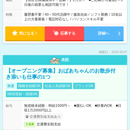
【現在も積極採用中！急募！】2カ月～ ■ご応募から最短2～3
期間
の方へ 今ご覧のお仕事で希望する勤務時間と、もう1つのお仕事
日後の就業も相談可能です！
の勤務時間。 合計で週40時間を超える場合は応募できません。
履歴書不要
/
40～50代活躍中
/
服装自由
/
シフト勤務
/
10名以
特徴
上の大量募集
/
電話対応なし
/
パソコンスキル不要
気になる！
応募する
詳細へ
掲載日：2026.08.07
未読
【オープニング募集】おばあちゃんのお散歩付
き添いも仕事の1つ
派遣
職種未経験OK
社会人未経験OK
ブランクOK
WEB登録・面接OK
無資格未経験：時給1500円～ ■週払いOK ■扶養内OK ■日
給与
収1万2000円以上
交通費別途支給あり
交通費全額支給
交通費