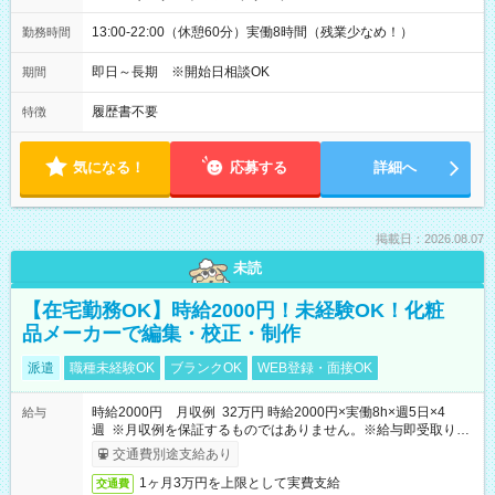
13:00-22:00（休憩60分）実働8時間（残業少なめ！）
勤務時間
即日～長期 ※開始日相談OK
期間
履歴書不要
特徴
気になる！
応募する
詳細へ
掲載日：2026.08.07
未読
【在宅勤務OK】時給2000円！未経験OK！化粧
品メーカーで編集・校正・制作
派遣
職種未経験OK
ブランクOK
WEB登録・面接OK
時給2000円 月収例 32万円 時給2000円×実働8h×週5日×4
給与
週 ※月収例を保証するものではありません。※給与即受取りサ
ービス利用可（利用条件有）
交通費別途支給あり
1ヶ月3万円を上限として実費支給
交通費