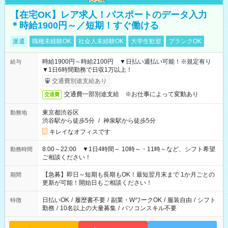
【在宅OK】レア求人！パスポートのデータ入力
＊時給1900円～／短期！すぐ働ける
派遣
職種未経験OK
社会人未経験OK
大学生歓迎
ブランクOK
時給1900円～時給2100円 ▼日払い週払い可能！※規定有り
給与
▼1日6時間勤務で日収1万以上！
交通費別途支給あり
交通費一部別途支給 ※お仕事によって変動あり
交通費
東京都渋谷区
勤務地
渋谷駅から徒歩5分
/
神泉駅から徒歩5分
キレイなオフィスです
8:00～22:00 ▼1日4時間～ 10時～・11時～など、シフト希望
勤務時間
ご相談ください！
【急募】即日～短期も長期もOK！最短翌月末まで 1か月ごとの
期間
更新が可能！開始日もご相談ください！
日払いOK
/
履歴書不要
/
副業・WワークOK
/
服装自由
/
シフト
特徴
勤務
/
10名以上の大量募集
/
パソコンスキル不要