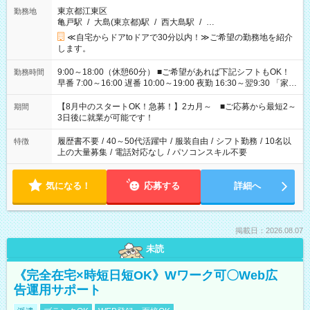
東京都江東区
勤務地
亀戸駅
/
大島(東京都)駅
/
西大島駅
/
…
≪自宅からドアtoドアで30分以内！≫ご希望の勤務地を紹介
します。
9:00～18:00（休憩60分） ■ご希望があれば下記シフトもOK！
勤務時間
早番 7:00～16:00 遅番 10:00～19:00 夜勤 16:30～翌9:30 「家族
と休みを合わせたい」 「余裕を持って夕飯の準備がしたい」
「できれば残業はしたくない」 など、ご希望を教えてください
【8月中のスタートOK！急募！】2カ月～ ■ご応募から最短2～
期間
ね。 ※Wワーク希望の方へ 今ご覧のお仕事で希望する勤務時間
3日後に就業が可能です！
と、もう1つのお仕事の勤務時間。 合計で週40時間を超える場
合は応募できません。
履歴書不要
/
40～50代活躍中
/
服装自由
/
シフト勤務
/
10名以
特徴
上の大量募集
/
電話対応なし
/
パソコンスキル不要
気になる！
応募する
詳細へ
掲載日：2026.08.07
未読
《完全在宅×時短日短OK》Wワーク可〇Web広
告運用サポート