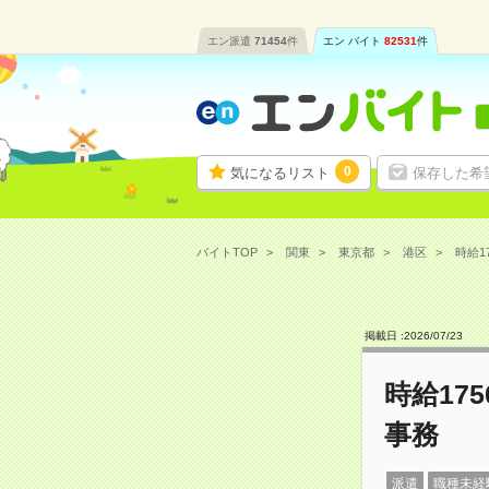
エン派遣
71454
件
エン バイト
82531
件
0
気になるリスト
保存した希
バイトTOP
関東
東京都
港区
時給1
掲載日 :
2026
/
07
/
23
時給17
事務
派遣
職種未経