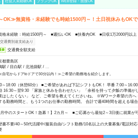
K
社会人未経験OK
ブランクOK
WEB登録・面接OK
～OK≫無資格・未経験でも時給1500円～！土日祝休みもOK
資格未経験：時給1500円～ ■週払いOK ■扶養内OK ■日収1万2000円以上
交通費別途支給あり
交通費全額支給
通費
京都豊島区
鴨駅
/
目白駅
/
北池袋駅
/
…
≪自宅からドアtoドアで30分以内！≫ご希望の勤務地を紹介します。
00～18:00（休憩60分） ■ご希望があれば下記シフトもOK！ 早番 7:00～16:00 遅
勤 16:30～翌9:30 「家族と休みを合わせたい」 「余裕を持って夕飯の準備
業はしたくない」 など、ご希望を教えてくださいね。 ※Wワーク希望の方へ
する勤務時間と、もう1つのお仕事の勤務時間。 合計で週40時間を超える場
8月中のスタートOK！急募！】2カ月～ ■ご応募から最短2～3日後に就業が
歴書不要
/
40～50代活躍中
/
服装自由
/
シフト勤務
/
10名以上の大量募集
/
電話対応
要