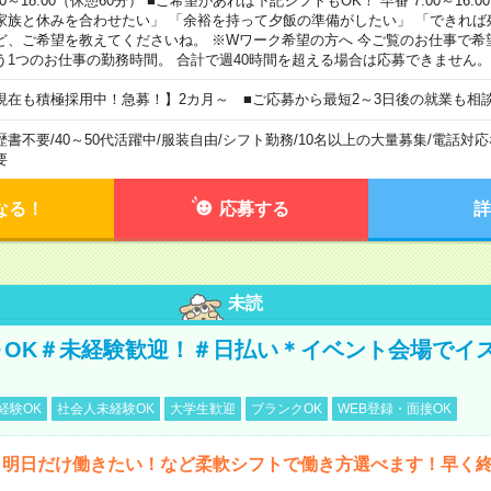
00～18:00（休憩60分） ■ご希望があれば下記シフトもOK！ 早番 7:00～16:00 遅
家族と休みを合わせたい」 「余裕を持って夕飯の準備がしたい」 「できれば
ど、ご希望を教えてくださいね。 ※Wワーク希望の方へ 今ご覧のお仕事で希
う1つのお仕事の勤務時間。 合計で週40時間を超える場合は応募できません。
現在も積極採用中！急募！】2カ月～ ■ご応募から最短2～3日後の就業も相
歴書不要
/
40～50代活躍中
/
服装自由
/
シフト勤務
/
10名以上の大量募集
/
電話対応
要
なる！
応募する
詳
未読
～OK＃未経験歓迎！＃日払い＊イベント会場でイ
経験OK
社会人未経験OK
大学生歓迎
ブランクOK
WEB登録・面接OK
ら明日だけ働きたい！など柔軟シフトで働き方選べます！早く