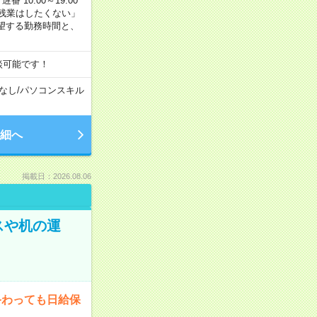
番 10:00～19:00
残業はしたくない」
望する勤務時間と、
談可能です！
なし
/
パソコンスキル
細へ
掲載日：2026.08.06
スや机の運
終わっても日給保