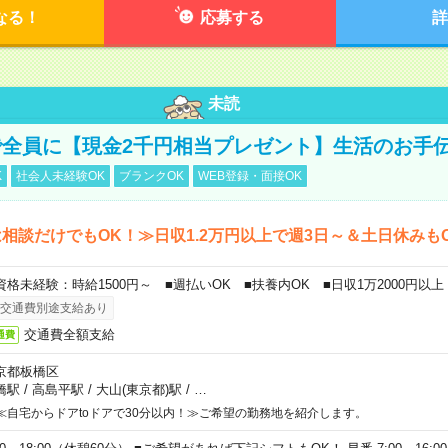
なる！
応募する
詳
未読
全員に【現金2千円相当プレゼント】生活のお手
K
社会人未経験OK
ブランクOK
WEB登録・面接OK
相談だけでもOK！≫日収1.2万円以上で週3日～＆土日休みも
資格未経験：時給1500円～ ■週払いOK ■扶養内OK ■日収1万2000円以上
交通費別途支給あり
交通費全額支給
通費
京都板橋区
橋駅
/
高島平駅
/
大山(東京都)駅
/
…
≪自宅からドアtoドアで30分以内！≫ご希望の勤務地を紹介します。