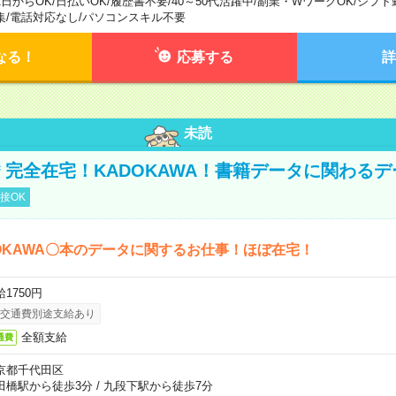
1日からOK
/
日払いOK
/
履歴書不要
/
40～50代活躍中
/
副業・WワークOK
/
シフト
集
/
電話対応なし
/
パソコンスキル不要
なる！
応募する
詳
未読
円＊完全在宅！KADOKAWA！書籍データに関わる
接OK
OKAWA〇本のデータに関するお仕事！ほぼ在宅！
1750円
交通費別途支給あり
全額支給
通費
京都千代田区
田橋駅から徒歩3分
/
九段下駅から徒歩7分