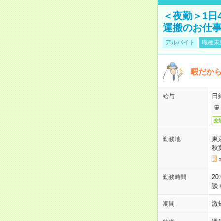
＜夜勤＞1日
運搬のお仕
アルバイト
職種未
暇だか
日
給与
交
東
勤務地
秋
2
勤務時間
談
激
期間