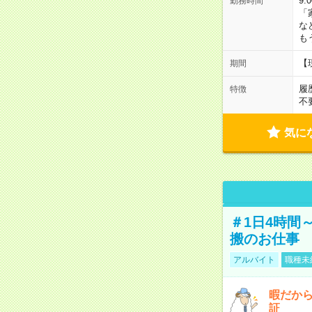
9:
勤務時間
「
な
も
【
期間
履
特徴
不
気に
＃1日4時間
搬のお仕事
アルバイト
職種未
暇だか
証