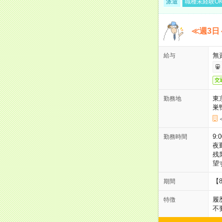
派遣
職種未経験O
≪週3日
無
給与
交
東
勤務地
巣
9:
勤務時間
夜
残
望
【
期間
履
特徴
不