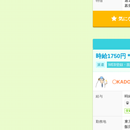
週
特徴
募
気に
時給1750
派遣
WEB登録・面
〇KAD
時給
給与
交
東
勤務地
飯