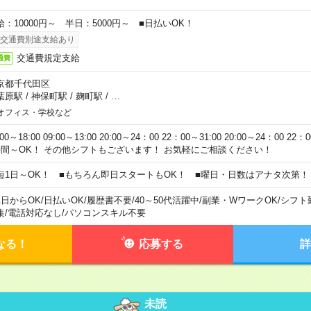
給：10000円～ 半日：5000円～ ■日払いOK！
交通費別途支給あり
交通費規定支給
通費
京都千代田区
葉原駅
/
神保町駅
/
麹町駅
/
…
オフィス・学校など
:00～18:00 09:00～13:00 20:00～24：00 22：00～31:00 20:00～24：00 2
時間～OK！ その他シフトもございます！ お気軽にご相談ください！
短1日～OK！ ■もちろん即日スタートもOK！ ■曜日・日数はアナタ次第！
1日からOK
/
日払いOK
/
履歴書不要
/
40～50代活躍中
/
副業・WワークOK
/
シフト
集
/
電話対応なし
/
パソコンスキル不要
なる！
応募する
詳
未読