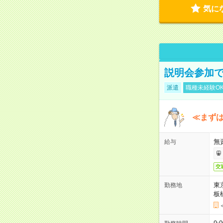
気に
説明会参加で
派遣
職種未経験O
≪まずは
無
給与
交
東
勤務地
板