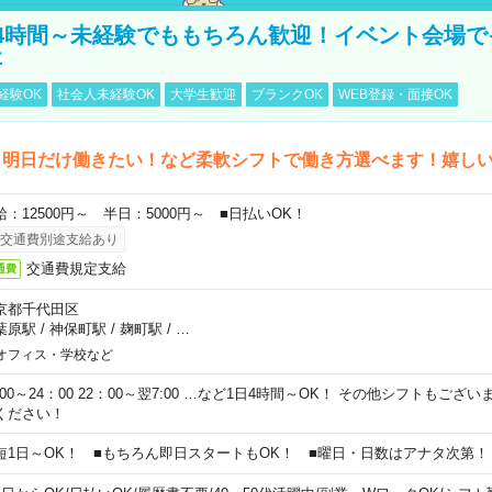
4時間～未経験でももちろん歓迎！イベント会場で
事
経験OK
社会人未経験OK
大学生歓迎
ブランクOK
WEB登録・面接OK
ら明日だけ働きたい！など柔軟シフトで働き方選べます！嬉し
給：12500円～ 半日：5000円～ ■日払いOK！
交通費別途支給あり
交通費規定支給
通費
京都千代田区
葉原駅
/
神保町駅
/
麹町駅
/
…
オフィス・学校など
0:00～24：00 22：00～翌7:00 …など1日4時間～OK！ その他シフトもござ
ください！
短1日～OK！ ■もちろん即日スタートもOK！ ■曜日・日数はアナタ次第！