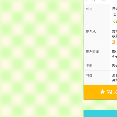
日
給与
交
東
勤務地
秋
09
勤務時間
4
激
期間
週
特徴
募
気に