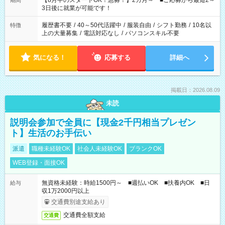
【8月中のスタートOK！急募！】2カ月～ ■ご応募から最短2～
期間
ね。 ※Wワーク希望の方へ 今ご覧のお仕事で希望する勤務時間
3日後に就業が可能です！
と、もう1つのお仕事の勤務時間。 合計で週40時間を超える場
合は応募できません。
履歴書不要
/
40～50代活躍中
/
服装自由
/
シフト勤務
/
10名以
特徴
上の大量募集
/
電話対応なし
/
パソコンスキル不要
気になる！
応募する
詳細へ
掲載日：2026.08.09
未読
説明会参加で全員に【現金2千円相当プレゼン
ト】生活のお手伝い
派遣
職種未経験OK
社会人未経験OK
ブランクOK
WEB登録・面接OK
無資格未経験：時給1500円～ ■週払いOK ■扶養内OK ■日
給与
収1万2000円以上
交通費別途支給あり
交通費全額支給
交通費