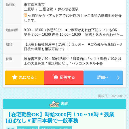
東京都三鷹市
勤務地
三鷹駅
/
三鷹台駅
/
井の頭公園駅
≪自宅からドアtoドアで30分以内！≫ご希望の勤務地を紹介
します。
9:00～18:00（休憩60分） ■ご希望があれば下記シフトもOK！
勤務時間
早番 7:00～16:00 遅番 10:00～19:00 「家族と休みを合わせた
い」 「余裕を持って夕飯の準備がしたい」 「できれば残業はし
たくない」 など、ご希望を教えてくださいね。 ※Wワーク希望
【現在も積極採用中！急募！】2カ月～ ■ご応募から最短2～3
期間
の方へ 今ご覧のお仕事で希望する勤務時間と、もう1つのお仕事
日後の就業も相談可能です！
の勤務時間。 合計で週40時間を超える場合は応募できません。
履歴書不要
/
40～50代活躍中
/
服装自由
/
シフト勤務
/
10名以
特徴
上の大量募集
/
電話対応なし
/
パソコンスキル不要
気になる！
応募する
詳細へ
掲載日：2026.08.07
未読
【在宅勤務OK】時給3000円！10～16時＊残業
ほぼなし▼新日本橋で一般事務