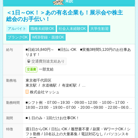
未読
＜1日～OK！＞あの有名企業も！展示会や株主
総会のお手伝い！
アルバイト
職種未経験OK
社会人未経験OK
大学生歓迎
ブランクOK
WEB登録・面接OK
■日給16,840円～ ■日払いOK ■実働3時間5,120円のお仕事あ
給与
ります！
交通費別途支給あり
一部支給
交通費
東京都千代田区
勤務地
東京駅
/
水道橋駅
/
有楽町駅
/
…
株式会社マッシュ
■シフト例 ・07:00～19:30 ・09:00～12:00 ・10:00～17:00 ・
勤務時間
18:00～23:00 ・19:00～07:00 ・20:00～09:00 ・22:00～06:00
etc ★最短で3時間で5,120円のお仕事から 15時間で2万円近く稼
げるお仕事も！ ご希望のお時間に合わせてご紹介！ ※シフトは
■１日のみ・1回だけお仕事OK！
期間
現場によって異なります。 ※勿論、休憩時間はあるのでご安心
ください！
週1日からOK
/
日払いOK
/
履歴書不要
/
副業・WワークOK
/
シ
特徴
フト勤務
/
10名以上の大量募集
/
電話対応なし
/
パソコンスキ