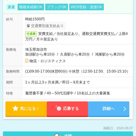
派遣
職種未経験OK
ブランクOK
WEB登録・面接OK
時給1500円
給与
交通費別途支給あり
実費支給／当社規定あり。通勤交通費実費支払／上限4
交通費
万円／月※規定あり
埼玉県加須市
勤務地
加須駅から車10分
/
久喜駅から車20分
/
鴻巣駅から車20分
物流・ロジスティクス
(1)09:00-17:00(休憩60分) ※休憩（12:00-12:50、15:00-15:10）
勤務時間
1ヶ月以上3ヶ月未満／即日～9月末まで
期間
履歴書不要
/
40～50代活躍中
/
10名以上の大量募集
特徴
気になる！
応募する
詳細へ
掲載日：2026.08.07