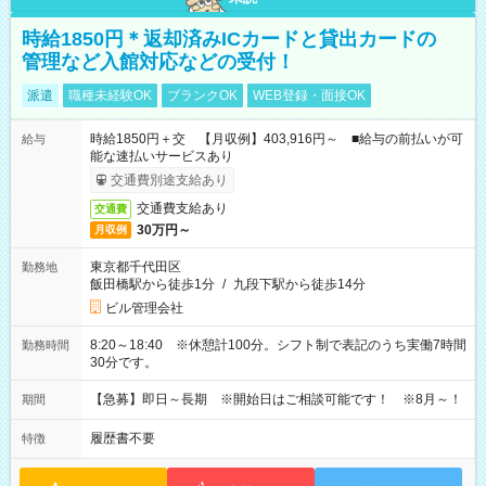
時給1850円＊返却済みICカードと貸出カードの
管理など入館対応などの受付！
派遣
職種未経験OK
ブランクOK
WEB登録・面接OK
時給1850円＋交 【月収例】403,916円～ ■給与の前払いが可
給与
能な速払いサービスあり
交通費別途支給あり
交通費支給あり
交通費
30万円～
月収例
東京都千代田区
勤務地
飯田橋駅から徒歩1分
/
九段下駅から徒歩14分
ビル管理会社
8:20～18:40 ※休憩計100分。シフト制で表記のうち実働7時間
勤務時間
30分です。
【急募】即日～長期 ※開始日はご相談可能です！ ※8月～！
期間
履歴書不要
特徴