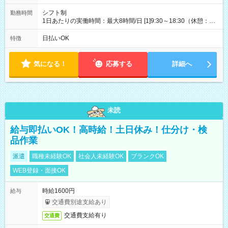
シフト制
勤務時間
1日あたりの実働時間：最大8時間/日 [1]9:30～18:30（休憩：1
時間） [2]15:30～19:30（休憩：なし） ・平日のみ週3日 【土日
祝】9:30～18:30(実働8時間)【平日】15:30～19:30(実働4時間)
日払いOK
特徴
気になる！
応募する
詳細へ
未読
給与即払いOK！高時給！土日休み！仕分け・検
品作業
派遣
職種未経験OK
社会人未経験OK
ブランクOK
WEB登録・面接OK
時給1600円
給与
交通費別途支給あり
交通費支給有り
交通費