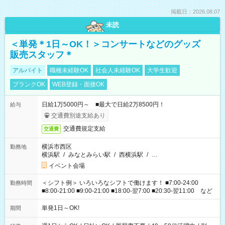
掲載日：2026.08.07
未読
＜単発＊1日～OK！＞コンサートなどのグッズ
販売スタッフ＊
アルバイト
職種未経験OK
社会人未経験OK
大学生歓迎
ブランクOK
WEB登録・面接OK
日給1万5000円～ ■最大で日給2万8500円！
給与
交通費別途支給あり
交通費規定支給
交通費
横浜市西区
勤務地
横浜駅
/
みなとみらい駅
/
西横浜駅
/
…
イベント会場
＜シフト例＞ いろいろなシフトで働けます！ ■7:00-24:00
勤務時間
■8:00-21:00 ■9:00-21:00 ■18:00-翌7:00 ■20:30-翌11:00 など
単発1日～OK!
期間