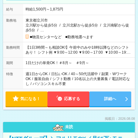
時給1,500円～1,875円
給与
東京都立川市
勤務地
立川駅から徒歩5分
/
立川北駅から徒歩5分
/
立川南駅から徒
歩5分
/
…
■物流センターなど ■勤務地選べます
【1日3時間～も相談OK!】午前中のみや18時以降などのシフト
勤務時間
あり！ シフト例 ▼9:00～12:00 ▼9:00～17:00 ▼10:00～19:00
▼18:00～21:00
1日だけの単発OK！＃8月～ ＃9月～
期間
週1日からOK
/
日払いOK
/
40～50代活躍中
/
副業・Wワーク
特徴
OK
/
服装自由
/
シフト勤務
/
10名以上の大量募集
/
電話対応な
し
/
パソコンスキル不要
気になる！
応募する
詳細へ
掲載日：2026.08.08
未読