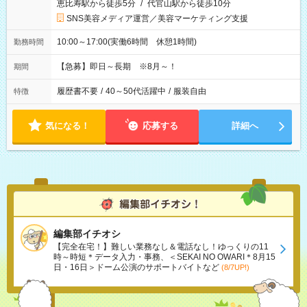
恵比寿駅から徒歩5分
/
代官山駅から徒歩10分
SNS美容メディア運営／美容マーケティング支援
10:00～17:00(実働6時間 休憩1時間)
勤務時間
【急募】即日～長期 ※8月～！
期間
履歴書不要
/
40～50代活躍中
/
服装自由
特徴
気になる！
応募する
詳細へ
編集部イチオシ
【完全在宅！】難しい業務なし＆電話なし！ゆっくりの11
時～時短＊データ入力・事務、＜SEKAI NO OWARI＊8月15
日・16日＞ドーム公演のサポートバイトなど
(8/7UP!)