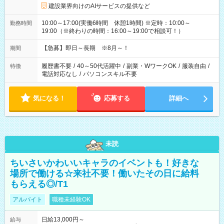
建設業界向けのAIサービスの提供など
10:00～17:00(実働6時間 休憩1時間) ※定時：10:00～
勤務時間
19:00（※終わりの時間：16:00～19:00で相談可！）
【急募】即日～長期 ※8月～！
期間
履歴書不要
/
40～50代活躍中
/
副業・WワークOK
/
服装自由
/
特徴
電話対応なし
/
パソコンスキル不要
気になる！
応募する
詳細へ
未読
ちいさいかわいいキャラのイベントも！好きな
場所で働ける☆来社不要！働いたその日に給料
もらえる◎/T1
アルバイト
職種未経験OK
日給13,000円～
給与