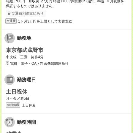
時給1700円 月収例 27万円 時給1700円×実働8h×週5日×4週 ※月収例を
保証するものではありません。
交通費別途支給あり
1ヶ月3万円を上限として実費支給
交通費
勤務地
東京都武蔵野市
中央線 三鷹 徒歩4分
電機・電子・OA・精密機器関連商社
勤務曜日
土日祝休
月～金／週5日
土日休み
休日休暇
勤務時間