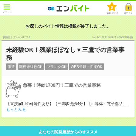
0
メニュー
気になる！
ログイン
お探しのバイト情報は掲載が終了しました。
掲載日 :2026
/
07
/
14
No.RSTFO260712263D/事務
未経験OK！残業ほぼなし▼三鷹での営業事
務
派遣
職種未経験OK
ブランクOK
WEB登録・面接OK
急募！時給1700円！三鷹での営業事務
【直接雇用の可能性あり】【三鷹駅徒歩4分】【半導体・電子部品
...
もっとみる
あなたの閲覧履歴からのオススメ