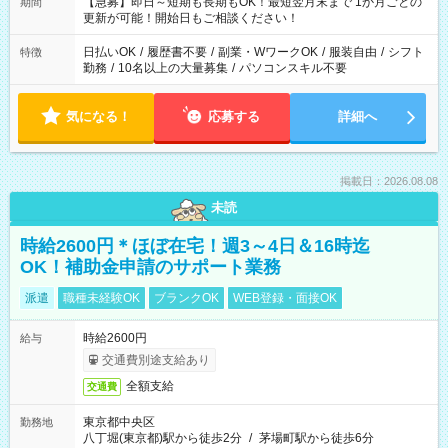
【急募】即日～短期も長期もOK！最短翌月末まで 1か月ごとの
期間
更新が可能！開始日もご相談ください！
日払いOK
/
履歴書不要
/
副業・WワークOK
/
服装自由
/
シフト
特徴
勤務
/
10名以上の大量募集
/
パソコンスキル不要
気になる！
応募する
詳細へ
掲載日：2026.08.08
未読
時給2600円＊ほぼ在宅！週3～4日＆16時迄
OK！補助金申請のサポート業務
派遣
職種未経験OK
ブランクOK
WEB登録・面接OK
時給2600円
給与
交通費別途支給あり
全額支給
交通費
東京都中央区
勤務地
八丁堀(東京都)駅から徒歩2分
/
茅場町駅から徒歩6分