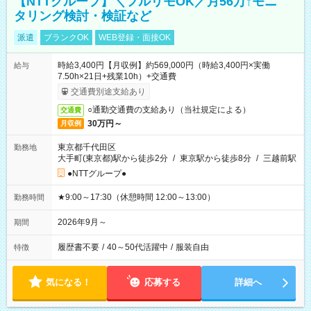
【NTTグループ】＼フルリモOK／月56万↑モニ
タリング検討・検証など
派遣
ブランクOK
WEB登録・面接OK
時給3,400円【月収例】約569,000円（時給3,400円×実働
給与
7.50h×21日+残業10h）+交通費
交通費別途支給あり
○通勤交通費の支給あり（当社規定による）
交通費
30万円～
月収例
東京都千代田区
勤務地
大手町(東京都)駅から徒歩2分
/
東京駅から徒歩8分
/
三越前駅
●NTTグループ●
★9:00～17:30（休憩時間 12:00～13:00）
勤務時間
2026年9月～
期間
履歴書不要
/
40～50代活躍中
/
服装自由
特徴
気になる！
応募する
詳細へ