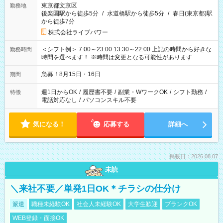
東京都文京区
勤務地
後楽園駅から徒歩5分
/
水道橋駅から徒歩5分
/
春日(東京都)駅
から徒歩7分
株式会社ライブパワー
＜シフト例＞ 7:00～23:00 13:30～22:00 上記の時間から好きな
勤務時間
時間を選べます！ ※時間は変更となる可能性があります
急募！8月15日・16日
期間
週1日からOK
/
履歴書不要
/
副業・WワークOK
/
シフト勤務
/
特徴
電話対応なし
/
パソコンスキル不要
気になる！
応募する
詳細へ
掲載日：2026.08.07
未読
＼来社不要／単発1日OK＊チラシの仕分け
派遣
職種未経験OK
社会人未経験OK
大学生歓迎
ブランクOK
WEB登録・面接OK