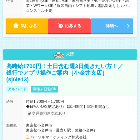
週1日からOK
/
日払いOK
/
履歴書不要
/
40～50代活躍中
/
副
特徴
業・WワークOK
/
服装自由
/
シフト勤務
/
電話対応なし
/
パソ
コンスキル不要
気になる！
応募する
詳細へ
未読
高時給1700円！土日含む週3日働きたい方！／
銀行でアプリ操作ご案内［小金井支店］
(sj6ie13)
アルバイト
職種未経験OK
時給1,700円～1,700円
給与
◆日払いOK(規定あり) 【試用期間】試用期間なし
交通費別途支給あり
東京都小金井市
勤務地
東京都小金井市（最寄り駅：武蔵小金井）
パーソルマーケティング株式会社