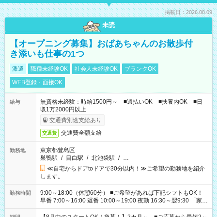
掲載日：2026.08.09
未読
【オープニング募集】おばあちゃんのお散歩付
き添いも仕事の1つ
派遣
職種未経験OK
社会人未経験OK
ブランクOK
WEB登録・面接OK
無資格未経験：時給1500円～ ■週払いOK ■扶養内OK ■日
給与
収1万2000円以上
交通費別途支給あり
交通費全額支給
交通費
東京都豊島区
勤務地
巣鴨駅
/
目白駅
/
北池袋駅
/
…
≪自宅からドアtoドアで30分以内！≫ご希望の勤務地を紹介
します。
9:00～18:00（休憩60分） ■ご希望があれば下記シフトもOK！
勤務時間
早番 7:00～16:00 遅番 10:00～19:00 夜勤 16:30～翌9:30 「家族
と休みを合わせたい」 「余裕を持って夕飯の準備がしたい」
「できれば残業はしたくない」 など、ご希望を教えてください