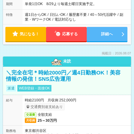
単発1日OK 8/29より毎週土曜日実施予定。
期間
週1日からOK
/
日払いOK
/
履歴書不要
/
40～50代活躍中
/
副
特徴
業・WワークOK
/
電話対応なし
気になる！
応募する
詳細へ
掲載日：2026.08.07
未読
＼完全在宅＊時給2000円／週4日勤務OK！美容
情報の発信！SNS広告運用
派遣
WEB登録・面接OK
時給2100円 月収例 252,000円
給与
交通費別途支給あり
全額支給
交通費
25～30万円
月収例
東京都渋谷区
勤務地