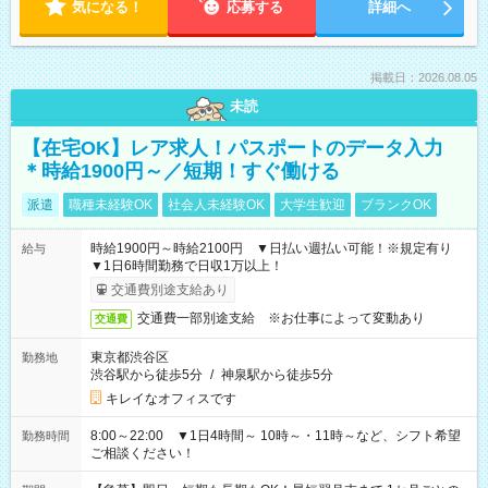
気になる！
応募する
詳細へ
掲載日：2026.08.05
未読
【在宅OK】レア求人！パスポートのデータ入力
＊時給1900円～／短期！すぐ働ける
派遣
職種未経験OK
社会人未経験OK
大学生歓迎
ブランクOK
時給1900円～時給2100円 ▼日払い週払い可能！※規定有り
給与
▼1日6時間勤務で日収1万以上！
交通費別途支給あり
交通費一部別途支給 ※お仕事によって変動あり
交通費
東京都渋谷区
勤務地
渋谷駅から徒歩5分
/
神泉駅から徒歩5分
キレイなオフィスです
8:00～22:00 ▼1日4時間～ 10時～・11時～など、シフト希望
勤務時間
ご相談ください！