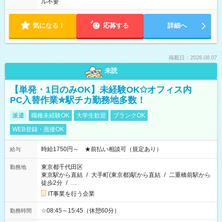
ル不要
気になる！
応募する
詳細へ
掲載日：2026.08.07
未読
【単発・1日のみOK】未経験OK✩オフィス内
PC入替作業✮駅チカ勤務地多数！
派遣
職種未経験OK
大学生歓迎
ブランクOK
WEB登録・面接OK
時給1750円～ ★前払い相談可（規定あり）
給与
東京都千代田区
勤務地
東京駅から直結
/
大手町(東京都)駅から直結
/
二重橋前駅から
徒歩2分
/
…
IT事業を行う企業
☆08:45～15:45（休憩60分）
勤務時間