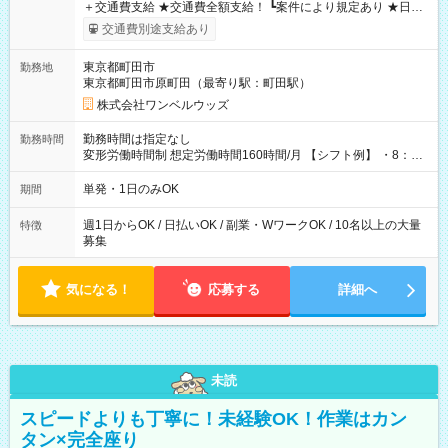
＋交通費支給 ★交通費全額支給！ ┗案件により規定あり ★日払
いOK！（規定あり） ┗働いたその日に現金GET♪ お仕事後はコ
交通費別途支給あり
ンビニATMから 日払い分を引き落とせます！ 【試用期間】試
用期間なし
東京都町田市
勤務地
東京都町田市原町田（最寄り駅：町田駅）
株式会社ワンベルウッズ
勤務時間は指定なし
勤務時間
変形労働時間制 想定労働時間160時間/月 【シフト例】 ・8：00
～21：00
単発・1日のみOK
期間
週1日からOK / 日払いOK / 副業・WワークOK / 10名以上の大量
特徴
募集
気になる！
応募する
詳細へ
未読
スピードよりも丁寧に！未経験OK！作業はカン
タン×完全座り