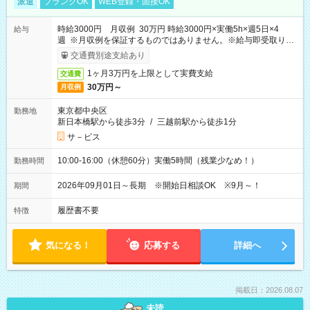
派遣
ブランクOK
WEB登録・面接OK
時給3000円 月収例 30万円 時給3000円×実働5h×週5日×4
給与
週 ※月収例を保証するものではありません。※給与即受取りサ
ービス利用可（利用条件有）
交通費別途支給あり
1ヶ月3万円を上限として実費支給
交通費
30万円～
月収例
東京都中央区
勤務地
新日本橋駅から徒歩3分
/
三越前駅から徒歩1分
サ－ビス
10:00-16:00（休憩60分）実働5時間（残業少なめ！）
勤務時間
2026年09月01日～長期 ※開始日相談OK ※9月～！
期間
履歴書不要
特徴
気になる！
応募する
詳細へ
掲載日：2026.08.07
未読