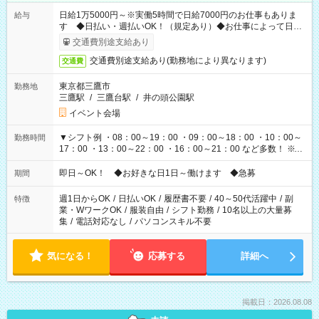
日給1万5000円～※実働5時間で日給7000円のお仕事もありま
給与
す ◆日払い・週払いOK！（規定あり）◆お仕事によって日給
も異なります
交通費別途支給あり
交通費別途支給あり(勤務地により異なります)
交通費
東京都三鷹市
勤務地
三鷹駅
/
三鷹台駅
/
井の頭公園駅
イベント会場
▼シフト例 ・08：00～19：00 ・09：00～18：00 ・10：00～
勤務時間
17：00 ・13：00～22：00 ・16：00～21：00 など多数！ ※お
仕事により勤務時間が異なります
即日～OK！ ◆お好きな日1日～働けます ◆急募
期間
週1日からOK
/
日払いOK
/
履歴書不要
/
40～50代活躍中
/
副
特徴
業・WワークOK
/
服装自由
/
シフト勤務
/
10名以上の大量募
集
/
電話対応なし
/
パソコンスキル不要
気になる！
応募する
詳細へ
掲載日：2026.08.08