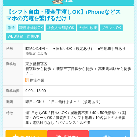
未読
【シフト自由・現金手渡しOK】iPhoneなどス
マホの充電を繋げるだけ！
派遣
職種未経験OK
社会人未経験OK
大学生歓迎
ブランクOK
WEB登録・面接OK
時給1414円～ ▼日払いOK（規定あり） ■初勤務手当あり
給与
※規定による
東京都新宿区
勤務地
新宿駅から徒歩
/
新宿三丁目駅から徒歩
/
高田馬場駅から徒歩
/
…
物流企業
9:00～18:00
勤務時間
即日～OK！ 1日～働けます＾＾（規定あり）
期間
週1日からOK
/
日払いOK
/
履歴書不要
/
40～50代活躍中
/
副
特徴
業・WワークOK
/
服装自由
/
シフト勤務
/
10名以上の大量募
集
/
電話対応なし
/
パソコンスキル不要