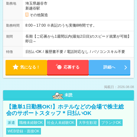
埼玉県越谷市
勤務地
新越谷駅
その他製造
8:00～17:00 ※表記のうち実働8時間です。
勤務時間
長期【ご応募から1週間以内(最短2日目)のスピード就業が可能】
期間
即日～
日払いOK
/
履歴書不要
/
電話対応なし
/
パソコンスキル不要
特徴
気になる！
応募する
詳細へ
掲載日：2026.08.08
未読
【激単1日勤務OK!】ホテルなどの会場で株主総
会のサポートスタッフ＊日払いOK
派遣
職種未経験OK
社会人未経験OK
大学生歓迎
ブランクOK
WEB登録・面接OK