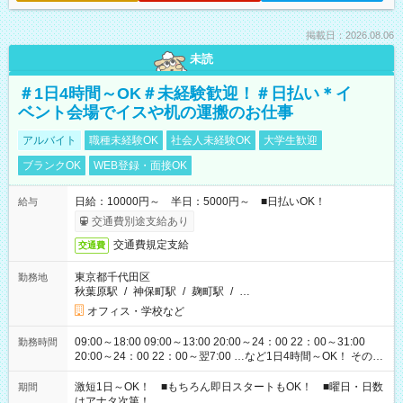
掲載日：2026.08.06
未読
＃1日4時間～OK＃未経験歓迎！＃日払い＊イ
ベント会場でイスや机の運搬のお仕事
アルバイト
職種未経験OK
社会人未経験OK
大学生歓迎
ブランクOK
WEB登録・面接OK
日給：10000円～ 半日：5000円～ ■日払いOK！
給与
交通費別途支給あり
交通費規定支給
交通費
東京都千代田区
勤務地
秋葉原駅
/
神保町駅
/
麹町駅
/
…
オフィス・学校など
09:00～18:00 09:00～13:00 20:00～24：00 22：00～31:00
勤務時間
20:00～24：00 22：00～翌7:00 …など1日4時間～OK！ その他
シフトもございます！ お気軽にご相談ください！
激短1日～OK！ ■もちろん即日スタートもOK！ ■曜日・日数
期間
はアナタ次第！