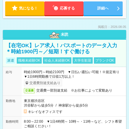
気になる！
応募する
詳細へ
掲載日：2026.08.05
未読
【在宅OK】レア求人！パスポートのデータ入力
＊時給1900円～／短期！すぐ働ける
派遣
職種未経験OK
社会人未経験OK
大学生歓迎
ブランクOK
時給1900円～時給2100円 ▼日払い週払い可能！※規定有り
給与
▼1日6時間勤務で日収1万以上！
交通費別途支給あり
交通費一部別途支給 ※お仕事によって変動あり
交通費
東京都渋谷区
勤務地
渋谷駅から徒歩5分
/
神泉駅から徒歩5分
キレイなオフィスです
8:00～22:00 ▼1日4時間～ 10時～・11時～など、シフト希望
勤務時間
ご相談ください！