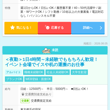
週1日からOK
/
日払いOK
/
履歴書不要
/
40～50代活躍中
/
副
特徴
業・WワークOK
/
シフト勤務
/
10名以上の大量募集
/
電話対応
なし
/
パソコンスキル不要
気になる！
応募する
詳細へ
掲載日：2026.08.05
未読
＜夜勤＞1日4時間～未経験でももちろん歓迎！
イベント会場でイスや机の運搬のお仕事
アルバイト
職種未経験OK
社会人未経験OK
大学生歓迎
ブランクOK
WEB登録・面接OK
日給：12500円～ 半日：5000円～ ■日払いOK！
給与
交通費別途支給あり
交通費規定支給
交通費
東京都千代田区
勤務地