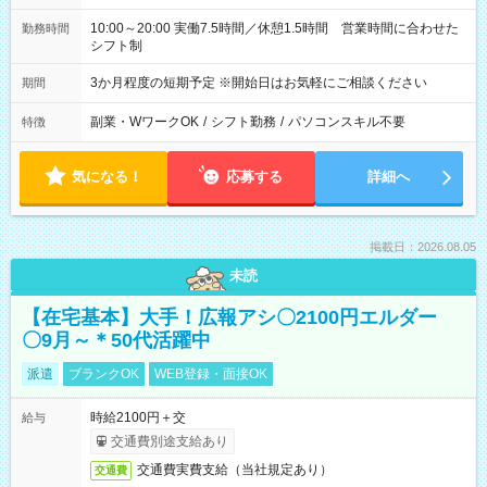
10:00～20:00 実働7.5時間／休憩1.5時間 営業時間に合わせた
勤務時間
シフト制
3か月程度の短期予定 ※開始日はお気軽にご相談ください
期間
副業・WワークOK
/
シフト勤務
/
パソコンスキル不要
特徴
気になる！
応募する
詳細へ
掲載日：2026.08.05
未読
【在宅基本】大手！広報アシ〇2100円エルダー
〇9月～＊50代活躍中
派遣
ブランクOK
WEB登録・面接OK
時給2100円＋交
給与
交通費別途支給あり
交通費実費支給（当社規定あり）
交通費