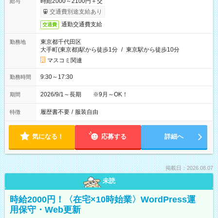
時給2000～2100円＋交
給与
交通費別途支給あり
通勤交通費支給
交通費
東京都千代田区
勤務地
大手町(東京都)駅から徒歩1分
/
東京駅から徒歩10分
マスコミ関連
9:30～17:30
勤務時間
2026/9/1～長期 ※9月～OK！
期間
履歴書不要
/
服装自由
特徴
気になる！
応募する
詳細へ
掲載日：2026.08.07
未読
時給2000円！〈在宅×10時始業〉WordPress運
用保守・Web更新