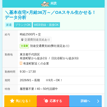
未読
＼基本在宅×月給36万～／OAスキル生かせる！
データ分析
派遣
ブランクOK
WEB登録・面接OK
時給2500円＋交
給与
交通費別途支給あり
別途交通費支給(弊社規定あり)
交通費
東京都千代田区
勤務地
有楽町駅から徒歩2分
/
日比谷駅から徒歩3分
有楽町駅近くの企業
9:30～17:30
勤務時間
2026/9/1～長期 ※9月～OK！
期間
履歴書不要
/
40～50代活躍中
特徴
気になる！
応募する
詳細へ