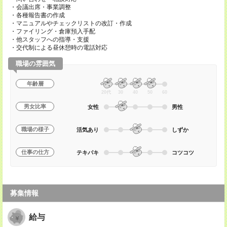
・会議出席・事業調整
・各種報告書の作成
・マニュアルやチェックリストの改訂・作成
・ファイリング・倉庫預入手配
・他スタッフへの指導・支援
・交代制による昼休憩時の電話対応
職場の雰囲気
年齢層
20代
30
40
50
60
男女比率
女性
男性
職場の様子
活気あり
しずか
仕事の仕方
テキパキ
コツコツ
募集情報
給与