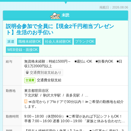
掲載日：2026.08.06
未読
説明会参加で全員に【現金2千円相当プレゼン
ト】生活のお手伝い
派遣
職種未経験OK
社会人未経験OK
ブランクOK
WEB登録・面接OK
無資格未経験：時給1500円～ ■週払いOK ■扶養内OK ■日
給与
収1万2000円以上
交通費別途支給あり
交通費全額支給
交通費
東京都世田谷区
勤務地
下北沢駅
/
駒沢大学駅
/
喜多見駅
/
…
≪自宅からドアtoドアで30分以内！≫ご希望の勤務地を紹介
します。
9:00～18:00（休憩60分） ■ご希望があれば下記シフトもOK！
勤務時間
早番 7:00～16:00 遅番 10:00～19:00 「家族と休みを合わせた
い」 「余裕を持って夕飯の準備がしたい」 「できれば残業はし
たくない」 など、ご希望を教えてくださいね。 ※Wワーク希望