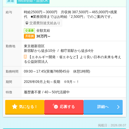
派遣
WEB登録・面接OK
時給2500円～3000円 月収例 387,500円～465,000円+残業
給与
代 ■業務習得まではお時給「2,500円」でのご案内です。
交通費別途支給あり
全額支給
交通費
30万円～
月収例
東京都新宿区
勤務地
新宿駅から徒歩10分
/
都庁前駅から徒歩4分
【エネルギー開発・省エネなど】より良い日本の未来を考え
る公益財団法人
09:00～17:45(実働7時間45分 休憩1時間)
勤務時間
2026年09月上旬～長期 ※9月～！
期間
履歴書不要
/
40～50代活躍中
特徴
気になる！
応募する
詳細へ
掲載日：2026.08.07