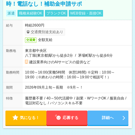
時！電話なし！補助金申請サポ
派遣
職種未経験OK
ブランクOK
WEB登録・面接OK
時給2600円
給与
交通費別途支給あり
全額支給
交通費
東京都中央区
勤務地
八丁堀(東京都)駅から徒歩2分
/
茅場町駅から徒歩6分
建設業界向けのAIサービスの提供など
10:00～16:00(実働5時間 休憩1時間) ※定時：10:00～
勤務時間
19:00（※終わりの時間：16:00～19:00で相談可！）
2026年09月上旬～長期 ※9月～！
期間
履歴書不要
/
40～50代活躍中
/
副業・WワークOK
/
服装自由
/
特徴
電話対応なし
/
パソコンスキル不要
気になる！
応募する
詳細へ