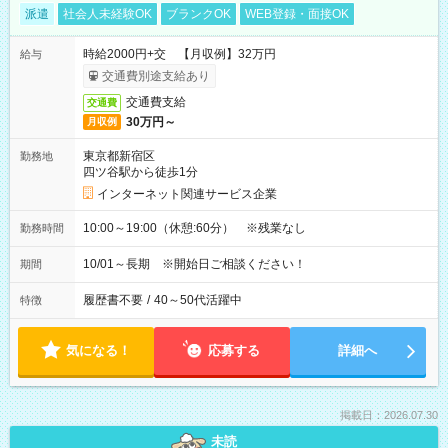
派遣
社会人未経験OK
ブランクOK
WEB登録・面接OK
時給2000円+交 【月収例】32万円
給与
交通費別途支給あり
交通費支給
交通費
30万円～
月収例
東京都新宿区
勤務地
四ツ谷駅から徒歩1分
インターネット関連サービス企業
10:00～19:00（休憩:60分） ※残業なし
勤務時間
10/01～長期 ※開始日ご相談ください！
期間
履歴書不要
/
40～50代活躍中
特徴
気になる！
応募する
詳細へ
掲載日：2026.07.30
未読