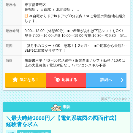
東京都豊島区
勤務地
巣鴨駅
/
目白駅
/
北池袋駅
/
…
≪自宅からドアtoドアで30分以内！≫ご希望の勤務地を紹介
します。
9:00～18:00（休憩60分） ■ご希望があれば下記シフトもOK！
勤務時間
早番 7:00～16:00 遅番 10:00～19:00 夜勤 16:30～翌9:30 「家族
と休みを合わせたい」 「余裕を持って夕飯の準備がしたい」
「できれば残業はしたくない」 など、ご希望を教えてください
【8月中のスタートOK！急募！】2カ月～ ■ご応募から最短2～
期間
ね。 ※Wワーク希望の方へ 今ご覧のお仕事で希望する勤務時間
3日後に就業が可能です！
と、もう1つのお仕事の勤務時間。 合計で週40時間を超える場
合は応募できません。
履歴書不要
/
40～50代活躍中
/
服装自由
/
シフト勤務
/
10名以
特徴
上の大量募集
/
電話対応なし
/
パソコンスキル不要
気になる！
応募する
詳細へ
掲載日：2026.08.07
未読
＼最大時給3000円／【電気系統図の図面作成】
経験者を求ム