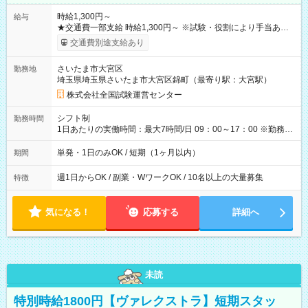
時給1,300円～
給与
★交通費一部支給 時給1,300円～ ※試験・役割により手当あり
※勤務回数により昇給あり 【即給（前払い）オプションあ
交通費別途支給あり
り！】 希望される場合、勤務から1週間ほどで給与の一部を受け
取れます。 ※手数料418円がかかります。 【過去試験日の収入
さいたま市大宮区
勤務地
例】 ・河合塾模擬試験 8:30～17:30（休憩1時間） 時給1,300円
埼玉県埼玉県さいたま市大宮区錦町（最寄り駅：大宮駅）
×8時間＝日収10,400円＋交通費 ※当日の役割により時給＋100
円の場合あり ・国家試験 7:00～13:30（休憩なし） 時給1,300
株式会社全国試験運営センター
円（役割手当＋100円）×6時間＝日収8,400円＋交通費 【試用期
間】試用期間なし
シフト制
勤務時間
1日あたりの実働時間：最大7時間/日 09：00～17：00 ※勤務時
間は 試験により異なります。
単発・1日のみOK / 短期（1ヶ月以内）
期間
週1日からOK / 副業・WワークOK / 10名以上の大量募集
特徴
気になる！
応募する
詳細へ
未読
特別時給1800円【ヴァレクストラ】短期スタッ