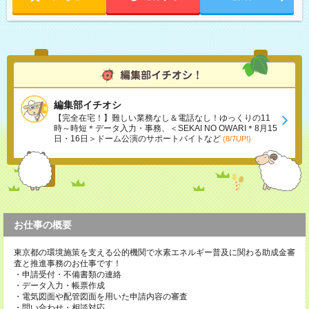
編集部イチオシ
【完全在宅！】難しい業務なし＆電話なし！ゆっくりの11
時～時短＊データ入力・事務、＜SEKAI NO OWARI＊8月15
日・16日＞ドーム公演のサポートバイトなど
(8/7UP!)
お仕事の概要
東京都の環境施策を支える公的機関で水素エネルギー普及に関わる助成金審
査と推進事務のお仕事です！
・申請受付・不備書類の連絡
・データ入力・帳票作成
・電気図面や配管図面を用いた申請内容の審査
・問い合わせ・相談対応