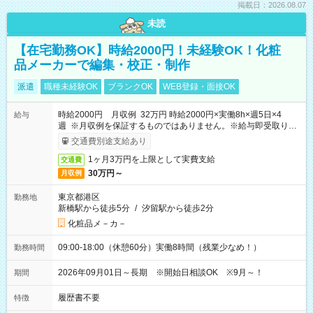
掲載日：2026.08.07
未読
【在宅勤務OK】時給2000円！未経験OK！化粧
品メーカーで編集・校正・制作
派遣
職種未経験OK
ブランクOK
WEB登録・面接OK
時給2000円 月収例 32万円 時給2000円×実働8h×週5日×4
給与
週 ※月収例を保証するものではありません。※給与即受取りサ
ービス利用可（利用条件有）
交通費別途支給あり
1ヶ月3万円を上限として実費支給
交通費
30万円～
月収例
東京都港区
勤務地
新橋駅から徒歩5分
/
汐留駅から徒歩2分
化粧品メ－カ－
09:00-18:00（休憩60分）実働8時間（残業少なめ！）
勤務時間
2026年09月01日～長期 ※開始日相談OK ※9月～！
期間
履歴書不要
特徴