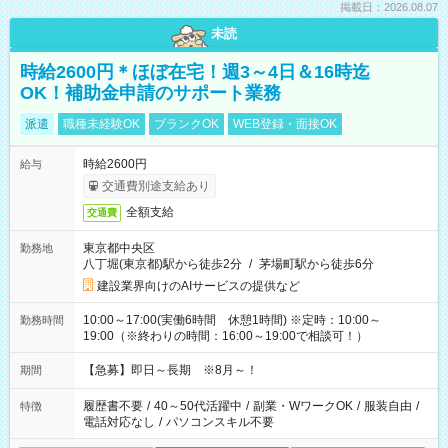
掲載日：2026.08.07
未読
時給2600円＊ほぼ在宅！週3～4日＆16時迄
OK！補助金申請のサポート業務
派遣
職種未経験OK
ブランクOK
WEB登録・面接OK
時給2600円
給与
交通費別途支給あり
全額支給
交通費
東京都中央区
勤務地
八丁堀(東京都)駅から徒歩2分
/
茅場町駅から徒歩6分
建設業界向けのAIサービスの提供など
10:00～17:00(実働6時間 休憩1時間) ※定時：10:00～
勤務時間
19:00（※終わりの時間：16:00～19:00で相談可！）
【急募】即日～長期 ※8月～！
期間
履歴書不要
/
40～50代活躍中
/
副業・WワークOK
/
服装自由
/
特徴
電話対応なし
/
パソコンスキル不要