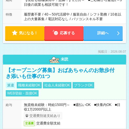
【現在も積極採用中！急募！】2カ月～ ■ご応募から最短2～3
期間
の方へ 今ご覧のお仕事で希望する勤務時間と、もう1つのお仕事
日後の就業も相談可能です！
の勤務時間。 合計で週40時間を超える場合は応募できません。
履歴書不要
/
40～50代活躍中
/
服装自由
/
シフト勤務
/
10名以
特徴
上の大量募集
/
電話対応なし
/
パソコンスキル不要
気になる！
応募する
詳細へ
掲載日：2026.08.07
未読
【オープニング募集】おばあちゃんのお散歩付
き添いも仕事の1つ
派遣
職種未経験OK
社会人未経験OK
ブランクOK
WEB登録・面接OK
無資格未経験：時給1500円～ ■週払いOK ■扶養内OK ■日
給与
収1万2000円以上
交通費別途支給あり
交通費全額支給
交通費