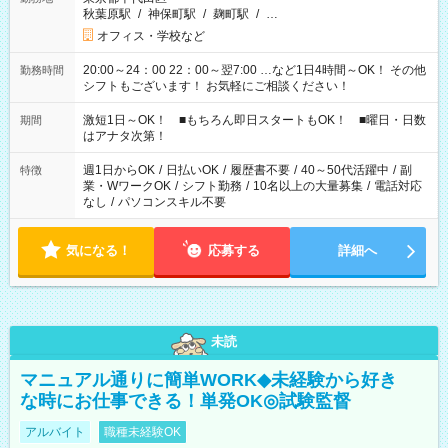
秋葉原駅
/
神保町駅
/
麹町駅
/
…
オフィス・学校など
20:00～24：00 22：00～翌7:00 …など1日4時間～OK！ その他
勤務時間
シフトもございます！ お気軽にご相談ください！
激短1日～OK！ ■もちろん即日スタートもOK！ ■曜日・日数
期間
はアナタ次第！
週1日からOK
/
日払いOK
/
履歴書不要
/
40～50代活躍中
/
副
特徴
業・WワークOK
/
シフト勤務
/
10名以上の大量募集
/
電話対応
なし
/
パソコンスキル不要
気になる！
応募する
詳細へ
未読
マニュアル通りに簡単WORK◆未経験から好き
な時にお仕事できる！単発OK◎試験監督
アルバイト
職種未経験OK