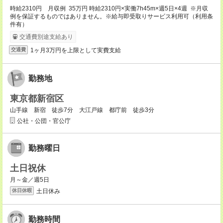
時給2310円 月収例 35万円 時給2310円×実働7h45m×週5日×4週 ※月収
例を保証するものではありません。※給与即受取りサービス利用可（利用条
件有）
交通費別途支給あり
1ヶ月3万円を上限として実費支給
交通費
勤務地
東京都新宿区
山手線 新宿 徒歩7分 大江戸線 都庁前 徒歩3分
公社・公団・官公庁
勤務曜日
土日祝休
月～金／週5日
土日休み
休日休暇
勤務時間