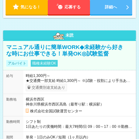
気になる！
応募する
詳細へ
未読
マニュアル通りに簡単WORK◆未経験から好き
な時にお仕事できる！単発OK◎試験監督
アルバイト
職種未経験OK
時給1,300円～
給与
★交通費一部支給 時給1,300円～ ※試験・役割により手当あり
※勤務回数により昇給あり 【即給（前払い）オプションあ
交通費別途支給あり
り！】 希望される場合、勤務から1週間ほどで給与の一部を受け
取れます。 ※手数料418円がかかります。 【過去試験日の収入
横浜市西区
勤務地
例】 ・河合塾模擬試験 8:30～17:30（休憩1時間） 時給1,300円
神奈川県横浜市西区高島（最寄り駅：横浜駅）
×8時間＝日収10,400円＋交通費 ※当日の役割により時給＋100
円の場合あり ・国家試験 7:00～13:30（休憩なし） 時給1,300
株式会社全国試験運営センター
円（役割手当＋100円）×6時間＝日収8,400円＋交通費 【試用期
間】試用期間なし
シフト制
勤務時間
1日あたりの実働時間：最大7時間/日 09：00～17：00 ※勤務時
間は 試験により異なります。
単発・1日のみOK / 短期（1ヶ月以内）
期間