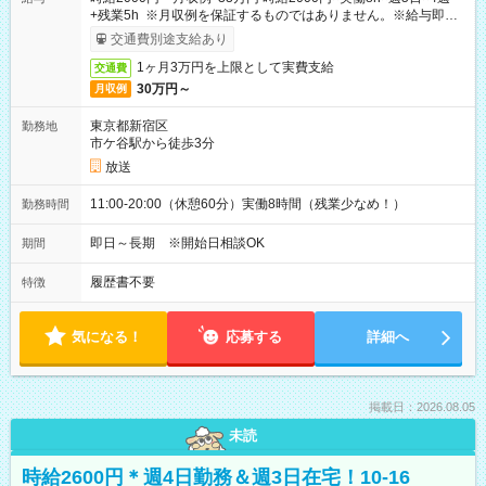
+残業5h ※月収例を保証するものではありません。※給与即受
取りサービス利用可（利用条件有）
交通費別途支給あり
1ヶ月3万円を上限として実費支給
交通費
30万円～
月収例
東京都新宿区
勤務地
市ケ谷駅から徒歩3分
放送
11:00-20:00（休憩60分）実働8時間（残業少なめ！）
勤務時間
即日～長期 ※開始日相談OK
期間
履歴書不要
特徴
気になる！
応募する
詳細へ
掲載日：2026.08.05
未読
時給2600円＊週4日勤務＆週3日在宅！10-16