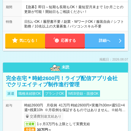
【急募】即日～短期も長期もOK！最短翌月末まで 1か月ごとの
期間
更新が可能！開始日もご相談ください！
日払いOK
/
履歴書不要
/
副業・WワークOK
/
服装自由
/
シフト
特徴
勤務
/
10名以上の大量募集
/
パソコンスキル不要
気になる！
応募する
詳細へ
掲載日：2026.08.07
未読
完全在宅＊時給2600円！ライブ配信アプリ会社
でクリエイティブ制作進行管理
派遣
職種未経験OK
ブランクOK
WEB登録・面接OK
時給2600円 月収例 41万円 時給2600円×実働7h30m×週5日×4
給与
週+残業10h ※月収例を保証するものではありません。※給与即
受取りサービス利用可（利用条件有）
交通費別途支給あり
1ヶ月3万円を上限として実費支給
交通費
30万円～
月収例