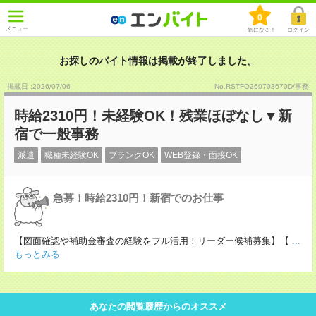
0
メニュー
気になる！
ログイン
お探しのバイト情報は掲載が終了しました。
掲載日 :2026
/
07
/
06
No.RSTFO260703670D/事務
時給2310円！未経験OK！残業ほぼなし▼新
宿で一般事務
派遣
職種未経験OK
ブランクOK
WEB登録・面接OK
急募！時給2310円！新宿でのお仕事
【図面確認や補助金審査の経験をフル活用！リーダー候補募集】【
...
もっとみる
あなたの閲覧履歴からのオススメ