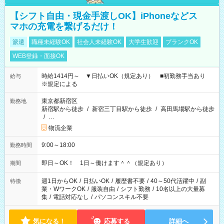
【シフト自由・現金手渡しOK】iPhoneなどス
マホの充電を繋げるだけ！
派遣
職種未経験OK
社会人未経験OK
大学生歓迎
ブランクOK
WEB登録・面接OK
時給1414円～ ▼日払いOK（規定あり） ■初勤務手当あり
給与
※規定による
東京都新宿区
勤務地
新宿駅から徒歩
/
新宿三丁目駅から徒歩
/
高田馬場駅から徒歩
/
…
物流企業
9:00～18:00
勤務時間
即日～OK！ 1日～働けます＾＾（規定あり）
期間
週1日からOK
/
日払いOK
/
履歴書不要
/
40～50代活躍中
/
副
特徴
業・WワークOK
/
服装自由
/
シフト勤務
/
10名以上の大量募
集
/
電話対応なし
/
パソコンスキル不要
気になる！
応募する
詳細へ