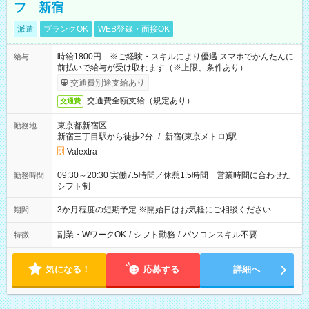
フ 新宿
派遣
ブランクOK
WEB登録・面接OK
時給1800円 ※ご経験・スキルにより優遇 スマホでかんたんに
給与
前払いで給与が受け取れます（※上限、条件あり）
交通費別途支給あり
交通費全額支給（規定あり）
交通費
東京都新宿区
勤務地
新宿三丁目駅から徒歩2分
/
新宿(東京メトロ)駅
Valextra
09:30～20:30 実働7.5時間／休憩1.5時間 営業時間に合わせた
勤務時間
シフト制
3か月程度の短期予定 ※開始日はお気軽にご相談ください
期間
副業・WワークOK
/
シフト勤務
/
パソコンスキル不要
特徴
気になる！
応募する
詳細へ