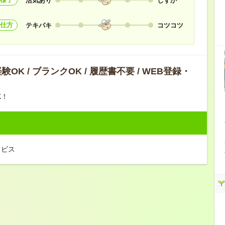
活気あり
しずか
仕方
テキパキ
コツコツ
OK / ブランクOK / 履歴書不要 / WEB登録・
K！
－ビス