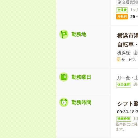
交通費別
1ヶ
交通費
25
月収例
勤務地
横浜市
自転車
横浜線 新
サ－ビス
勤務曜日
月～金・土
週
休日休暇
勤務時間
シフト勤
09:30-
月
残業時間
基本的には発
ます。