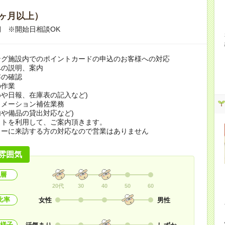
ヶ月以上）
 ※開始日相談OK
ング施設内でのポイントカードの申込のお客様への対応
への説明、案内
容の確認
の作業
や日報、在庫表の記入など)
ォメーション補佐業務
や備品の貸出対応など)
ットを利用して、ご案内頂きます。
ターに来訪する方の対応なので営業はありません
雰囲気
層
20代
30
40
50
60
比率
女性
男性
様子