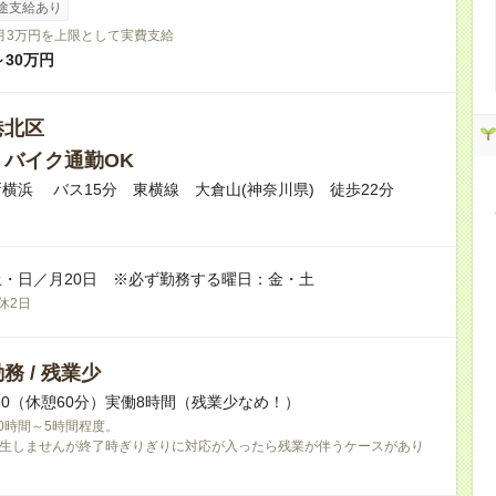
途支給あり
月3万円を上限として実費支給
～30万円
港北区
・バイク通勤OK
横浜 バス15分 東横線 大倉山(神奈川県) 徒歩22分
・日／月20日 ※必ず勤務する曜日：金・土
休2日
務 / 残業少
18:30（休憩60分）実働8時間（残業少なめ！）
0時間～5時間程度。
生しませんが終了時ぎりぎりに対応が入ったら残業が伴うケースがあり