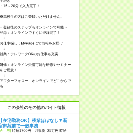
手続き
・15～20分で入力完了！
※高校生の方はご登録いただけません。
＜登録後のステップもオンラインで可能＞
登録：オンラインですぐに登録完了！
↓
お仕事探し：MyPageにて情報をお届け
↓
就業：テレワークOKのお仕事も充実
↓
研修：オンライン受講可能な研修やセミナー
をご用意！
↓
アフターフォロー：オンラインでどこからで
も！
この会社のその他のバイト情報
【在宅勤務OK】残業ほぼなし▼新
宿御苑前で一般事務
[給 与]
時給1700円 月収例 25万円 時給