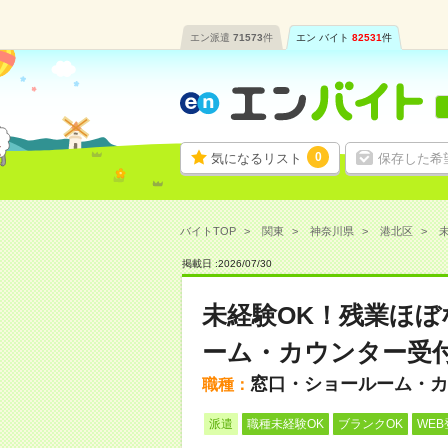
エン派遣
71573
件
エン バイト
82531
件
0
気になるリスト
保存した希
バイトTOP
関東
神奈川県
港北区
掲載日 :
2026
/
07
/
30
未経験OK！残業ほ
ーム・カウンター受
窓口・ショールーム・カ
職種：
派遣
職種未経験OK
ブランクOK
WEB