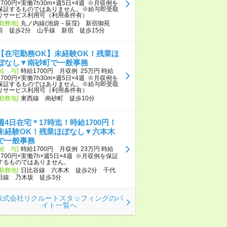
1700円×実働7h30m×週5日×4週 ※月収例を
保証するものではありません。※給与即受取
りサービス利用可（利用条件有）
[勤務地]
丸ノ内線(池袋－荻窪) 新宿御苑
前 徒歩2分 山手線 新宿 徒歩15分
【在宅勤務OK】未経験OK！残業ほ
ぼなし▼南砂町で一般事務
[給 与]
時給1700円 月収例 25万円 時給
1700円×実働7h30m×週5日×4週 ※月収例を
保証するものではありません。※給与即受取
りサービス利用可（利用条件有）
[勤務地]
東西線 南砂町 徒歩10分
週4日在宅＊17時迄！時給1700円！
未経験OK！残業ほぼなし▼六本木
で一般事務
[給 与]
時給1700円 月収例 23万円 時給
1700円×実働7h×週5日×4週 ※月収例を保証
するものではありません。
[勤務地]
日比谷線 六本木 徒歩2分 千代
田線 乃木坂 徒歩3分
株式会社リクルートスタッフィングのバ
イト一覧へ