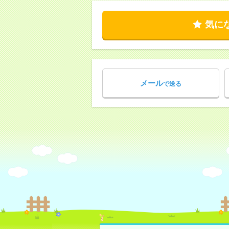
気に
メール
で送る