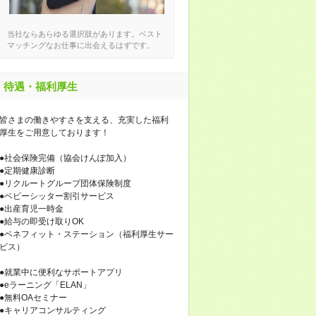
当社ならあらゆる選択肢があります。ベスト
マッチングなお仕事に出会えるはずです。
待遇・福利厚生
皆さまの働きやすさを支える、充実した福利
厚生をご用意しております！
●社会保険完備（協会けんぽ加入）
●定期健康診断
●リクルートグループ団体保険制度
●ベビーシッター割引サービス
●出産育児一時金
●給与の即受け取りOK
●ベネフィット・ステーション（福利厚生サー
ビス）
●就業中に便利なサポートアプリ
●eラーニング「ELAN」
●無料OAセミナー
●キャリアコンサルティング