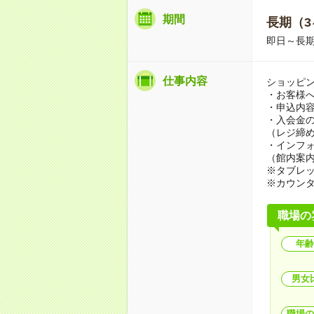
期間
長期（3
即日～長期
仕事内容
ショッピ
・お客様
・申込内
・入会金
（レジ締め
・インフ
（館内案内
※タブレ
※カウン
職場の
年齢
男女
職場の