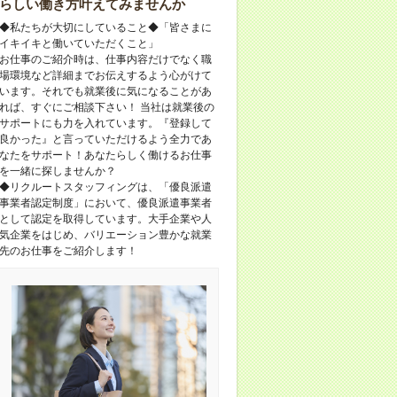
らしい働き方叶えてみませんか
◆私たちが大切にしていること◆「皆さまに
イキイキと働いていただくこと」
お仕事のご紹介時は、仕事内容だけでなく職
場環境など詳細までお伝えするよう心がけて
います。それでも就業後に気になることがあ
れば、すぐにご相談下さい！ 当社は就業後の
サポートにも力を入れています。『登録して
良かった』と言っていただけるよう全力であ
なたをサポート！あなたらしく働けるお仕事
を一緒に探しませんか？
◆リクルートスタッフィングは、「優良派遣
事業者認定制度」において、優良派遣事業者
として認定を取得しています。大手企業や人
気企業をはじめ、バリエーション豊かな就業
先のお仕事をご紹介します！