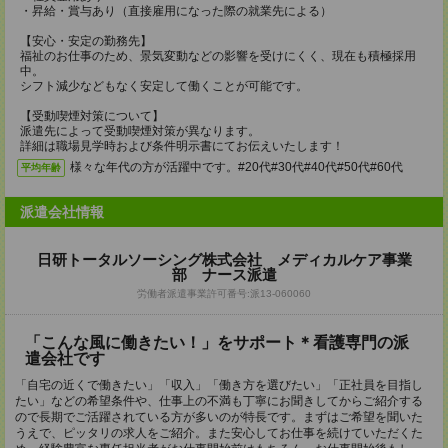
・昇給・賞与あり（直接雇用になった際の就業先による）
【安心・安定の勤務先】
福祉のお仕事のため、景気変動などの影響を受けにくく、現在も積極採用
中。
シフト減少などもなく安定して働くことが可能です。
【受動喫煙対策について】
派遣先によって受動喫煙対策が異なります。
詳細は職場見学時および条件明示書にてお伝えいたします！
様々な年代の方が活躍中です。#20代#30代#40代#50代#60代
平均年齢
派遣会社情報
日研トータルソーシング株式会社 メディカルケア事業
部 ナース派遣
労働者派遣事業許可番号:派13-060060
「こんな風に働きたい！」をサポート＊看護専門の派
遣会社です
「自宅の近くで働きたい」「収入」「働き方を選びたい」「正社員を目指し
たい」などの希望条件や、仕事上の不満も丁寧にお聞きしてからご紹介する
ので長期でご活躍されている方が多いのが特長です。まずはご希望を聞いた
うえで、ピッタリの求人をご紹介。また安心してお仕事を続けていただくた