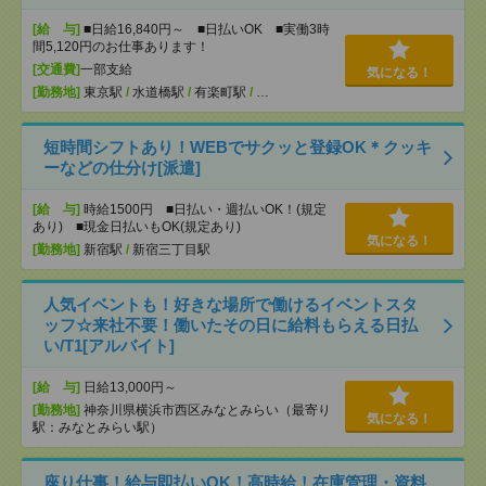
[給 与]
■日給16,840円～ ■日払いOK ■実働3時
間5,120円のお仕事あります！
[交通費]
一部支給
気になる！
[勤務地]
東京駅
/
水道橋駅
/
有楽町駅
/
…
短時間シフトあり！WEBでサクッと登録OK＊クッキ
ーなどの仕分け[派遣]
[給 与]
時給1500円 ■日払い・週払いOK！(規定
あり) ■現金日払いもOK(規定あり)
気になる！
[勤務地]
新宿駅
/
新宿三丁目駅
人気イベントも！好きな場所で働けるイベントスタ
ッフ☆来社不要！働いたその日に給料もらえる日払
い/T1[アルバイト]
[給 与]
日給13,000円～
[勤務地]
神奈川県横浜市西区みなとみらい（最寄り
気になる！
駅：みなとみらい駅）
座り仕事！給与即払いOK！高時給！在庫管理・資料