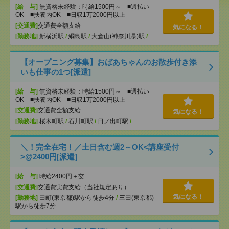
[給 与]
無資格未経験：時給1500円～ ■週払い
OK ■扶養内OK ■日収1万2000円以上
[交通費]
交通費全額支給
気になる！
[勤務地]
新横浜駅
/
綱島駅
/
大倉山(神奈川県)駅
/
…
【オープニング募集】おばあちゃんのお散歩付き添
いも仕事の1つ[派遣]
[給 与]
無資格未経験：時給1500円～ ■週払い
OK ■扶養内OK ■日収1万2000円以上
[交通費]
交通費全額支給
気になる！
[勤務地]
桜木町駅
/
石川町駅
/
日ノ出町駅
/
…
＼！完全在宅！／土日含む週2～OK<講座受付
>@2400円[派遣]
[給 与]
時給2400円＋交
[交通費]
交通費実費支給（当社規定あり）
気になる！
[勤務地]
田町(東京都)駅から徒歩4分
/
三田(東京都)
駅から徒歩7分