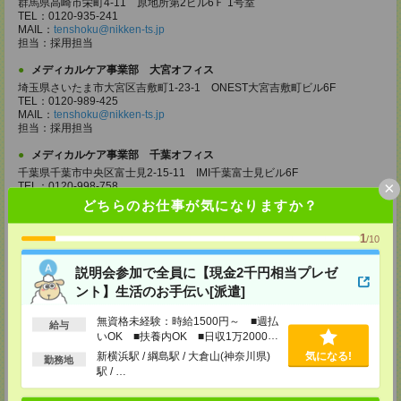
群馬県高崎市栄町4-11 原地所第2ビル6Ｆ 1号室
TEL：0120-935-241
MAIL：
tenshoku@nikken-ts.jp
担当：採用担当
メディカルケア事業部 大宮オフィス
埼玉県さいたま市大宮区吉敷町1-23-1 ONEST大宮吉敷町ビル6F
TEL：0120-989-425
MAIL：
tenshoku@nikken-ts.jp
担当：採用担当
メディカルケア事業部 千葉オフィス
千葉県千葉市中央区富士見2-15-11 IMI千葉富士見ビル6F
×
TEL：0120-998-758
MAIL：
tenshoku@nikken-ts.jp
どちらのお仕事が気になりますか？
担当：採用担当
1
/10
メディカルケア事業部 柏オフィス
千葉県柏市末広町5-19 第12関口ビル7F 705号室
説明会参加で全員に【現金2千円相当プレゼ
TEL：0120-935-218
MAIL：
tenshoku@nikken-ts.jp
ント】生活のお手伝い[派遣]
担当：採用担当
無資格未経験：時給1500円～ ■週払
メディカルケア事業部 新宿オフィス
給与
いOK ■扶養内OK ■日収1万2000円
東京都新宿区新宿2-3-10 新宿御苑ビル6階
以上
新横浜駅 / 綱島駅 / 大倉山(神奈川県)
気になる!
TEL：0120-457-235
勤務地
MAIL：
tenshoku@nikken-ts.jp
駅 / …
担当：採用担当