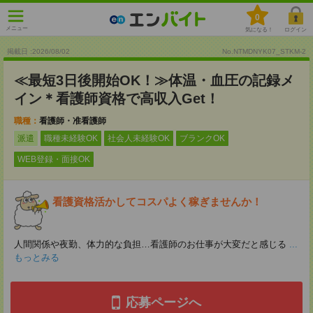
0
メニュー
気になる！
ログイン
掲載日 :2026
/
08
/
02
No.NTMDNYK07_STKM-2
≪最短3日後開始OK！≫体温・血圧の記録メ
イン＊看護師資格で高収入Get！
職種：
看護師・准看護師
派遣
職種未経験OK
社会人未経験OK
ブランクOK
WEB登録・面接OK
看護資格活かしてコスパよく稼ぎませんか！
人間関係や夜勤、体力的な負担…看護師のお仕事が大変だと感じる
...
もっとみる
応募ページへ