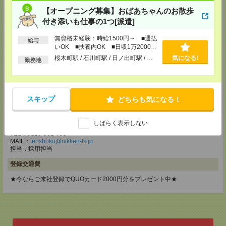
メディカルケア事業部 立川事業部
【オープニング募集】おばあちゃんのお散歩
東京都立川市錦町1-12-14
付き添いも仕事の1つ[派遣]
TEL：0120-934-200
MAIL：
tenshoku@nikken-ts.jp
担当：採用担当
無資格未経験：時給1500円～ ■週払
給与
いOK ■扶養内OK ■日収1万2000円
メディカルケア事業部 町田オフィス
以上
桜木町駅 / 石川町駅 / 日ノ出町駅 / …
気になる!
勤務地
東京都町田市森野1-7-23 大樹生命町田ビル6F
TEL：0120-453-285
MAIL：
tenshoku@nikken-ts.jp
担当：採用担当
スキップ
どちらも気になる！
メディカルケア事業部 横浜オフィス
神奈川県横浜市保土ケ谷区神戸町134 横浜ビジネスパークサウスタワー
しばらく表示しない
2F B区画
TEL：0120-901-799
MAIL：
tenshoku@nikken-ts.jp
担当：採用担当
登録交通費
★今ならご来社登録でQUOカード2000円分をプレゼント中★