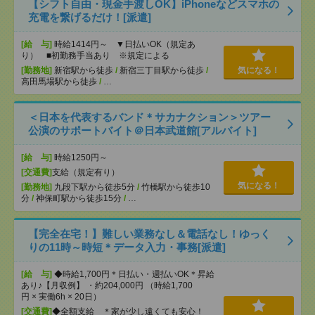
【シフト自由・現金手渡しOK】iPhoneなどスマホの
充電を繋げるだけ！[派遣]
[給 与]
時給1414円～ ▼日払いOK（規定あ
り） ■初勤務手当あり ※規定による
[勤務地]
新宿駅から徒歩
/
新宿三丁目駅から徒歩
/
気になる！
高田馬場駅から徒歩
/
…
＜日本を代表するバンド＊サカナクション＞ツアー
公演のサポートバイト＠日本武道館[アルバイト]
[給 与]
時給1250円～
[交通費]
支給（規定有り）
気になる！
[勤務地]
九段下駅から徒歩5分
/
竹橋駅から徒歩10
分
/
神保町駅から徒歩15分
/
…
【完全在宅！】難しい業務なし＆電話なし！ゆっく
りの11時～時短＊データ入力・事務[派遣]
[給 与]
◆時給1,700円＊日払い・週払いOK＊昇給
あり♪【月収例】 ・約204,000円 （時給1,700
円 × 実働6h × 20日）
[交通費]
◆全額支給 ＊家が少し遠くても安心！