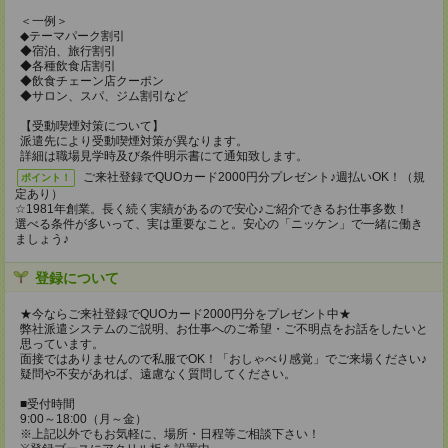
＜一例＞
◆テーマパーク割引
◆宿泊、旅行割引
◆各種飲食店割引
◆飲食チェーン店クーポン
◆サロン、スパ、ジム割引など
【受動喫煙対策について】
派遣先により受動喫煙対策が異なります。
詳細は職場見学時及び条件明示書にて通知致します。
ご来社登録でQUOカード2000円分プレゼント♪週払いOK！（規
ポイント！
定あり）
☆1981年創業。長く続く実績があるので安心♪ご紹介できるお仕事多数！
選べる条件が多いって、実は重要なこと。安心の「ニッケン」で一緒に働き
ましょう♪
登録について
★今ならご来社登録でQUOカード2000円分をプレゼント中★
弊社派遣システムのご説明、お仕事へのご希望・ご不明点をお話をしたいと
思っています。
面接ではありませんので私服でOK！「おしゃべり感覚」でご来場ください♪
疑問や不安があれば、遠慮なく質問してください。
■受付時間
9:00～18:00（月～金）
※上記以外でもお気軽に、場所・日程等ご相談下さい！