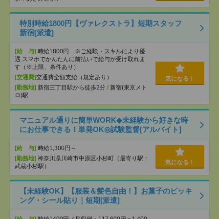
特別時給1800円【ヴァレクストラ】短期スタッフ
新宿[派遣]
[給 与]
時給1800円 ※ご経験・スキルにより優
遇 スマホでかんたんに前払いで給与が受け取れま
す（※上限、条件あり）
[交通費]
交通費全額支給（規定あり）
気になる！
[勤務地]
新宿三丁目駅から徒歩2分
/
新宿(東京メト
ロ)駅
マニュアル通りに簡単WORK◆未経験から好きな時
にお仕事できる！単発OK◎試験監督[アルバイト]
[給 与]
時給1,300円～
[勤務地]
神奈川県川崎市中原区小杉町（最寄り駅：
気になる！
武蔵小杉駅）
【未経験OK】【服装＆髪色自由！】お菓子のピッキ
ング・シール貼り｜短期[派遣]