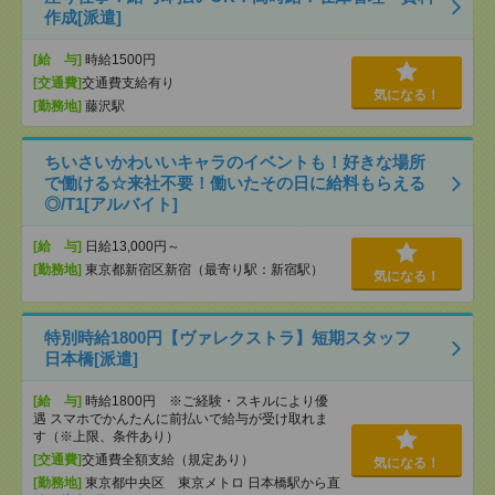
作成[派遣]
[給 与]
時給1500円
[交通費]
交通費支給有り
気になる！
[勤務地]
藤沢駅
ちいさいかわいいキャラのイベントも！好きな場所
で働ける☆来社不要！働いたその日に給料もらえる
◎/T1[アルバイト]
[給 与]
日給13,000円～
[勤務地]
東京都新宿区新宿（最寄り駅：新宿駅）
気になる！
特別時給1800円【ヴァレクストラ】短期スタッフ
日本橋[派遣]
[給 与]
時給1800円 ※ご経験・スキルにより優
遇 スマホでかんたんに前払いで給与が受け取れま
す（※上限、条件あり）
[交通費]
交通費全額支給（規定あり）
気になる！
[勤務地]
東京都中央区 東京メトロ 日本橋駅から直