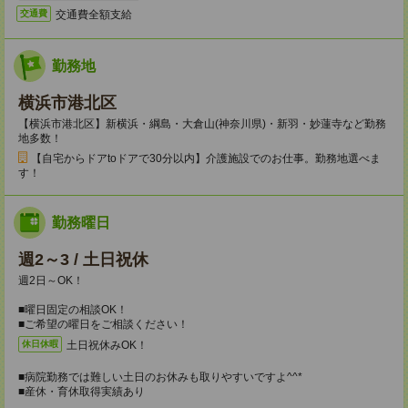
交通費全額支給
交通費
勤務地
横浜市港北区
【横浜市港北区】新横浜・綱島・大倉山(神奈川県)・新羽・妙蓮寺など勤務
地多数！
【自宅からドアtoドアで30分以内】介護施設でのお仕事。勤務地選べま
す！
勤務曜日
週2～3 / 土日祝休
週2日～OK！
■曜日固定の相談OK！
■ご希望の曜日をご相談ください！
土日祝休みOK！
休日休暇
■病院勤務では難しい土日のお休みも取りやすいですよ^^*
■産休・育休取得実績あり