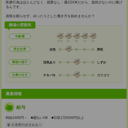
医療行為はほとんどなく、残業なし・週2日OKだから、負担少ないのに稼げ
るんです。
資格を眠らせず、ゆったりとした働き方を始めませんか？
職場の雰囲気
年齢層
20代
30
40
50
60
男女比率
女性
男性
職場の様子
活気あり
しずか
仕事の仕方
テキパキ
コツコツ
募集情報
給与
時給2400円～ ■週払いOK ■日収1万9200円以上
交通費別途支給あり