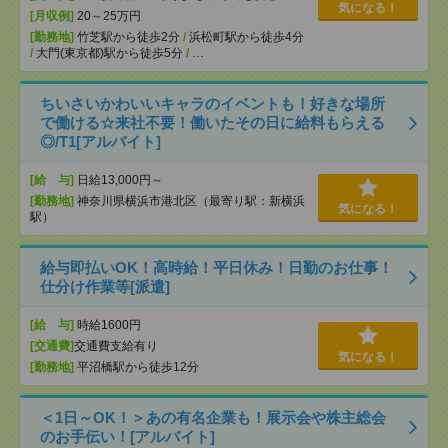
気になる！
[月収例]
20～25万円
[勤務地]
竹芝駅から徒歩2分
/
浜松町駅から徒歩4分
/
大門(東京都)駅から徒歩5分
/
…
ちいさいかわいいキャラのイベントも！好きな場所
で働ける☆来社不要！働いたその日に給料もらえる
◎/T1[アルバイト]
[給 与]
日給13,000円～
[勤務地]
神奈川県横浜市港北区（最寄り駅：新横浜
気になる！
駅）
給与即払いOK！高時給！平日休み！日勤のお仕事！
仕分け作業等[派遣]
[給 与]
時給1600円
[交通費]
交通費支給有り
気になる！
[勤務地]
平沼橋駅から徒歩12分
＜1日～OK！＞あの有名企業も！展示会や株主総会
のお手伝い！[アルバイト]