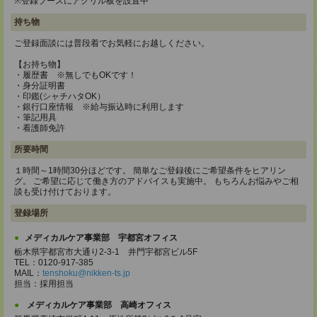
※登録ブースにアクリル板を設置中
持ち物
ご登録面談には普段着でお気軽にお越しください。
【お持ち物】
・履歴書 ※無しでもOKです！
・身分証明書
・印鑑(シャチハタOK）
・銀行口座情報 ※給与振込時に利用します
・筆記用具
・看護師免許
所要時間
１時間～1時間30分ほどです。 簡単なご登録後にご希望条件をヒアリン
グ。 ご希望に応じて働き方のアドバイスも実施中。 もちろんお悩みやご相
談も受け付けております。
登録場所
メディカルケア事業部 宇都宮オフィス
栃木県宇都宮市大通り2-3-1 井門宇都宮ビル5F
TEL：0120-917-385
MAIL：
tenshoku@nikken-ts.jp
担当：採用担当
メディカルケア事業部 高崎オフィス