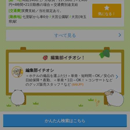
[給 与]
時給1400円／月収例：117,600円＝1,400
円×4時間×21日勤務の場合＋交通費別途支給
[交通費]
実費支給／当社規定あり。
気になる！
[勤務地]
七里駅から車6分
/
大宮公園駅
/
大宮(埼玉
県)駅
すべて見る
編集部イチオシ
＜ホテルの備品を運ぶだけ＞単発・短時間～OK／安心の
日給保障＊夜勤、＜単発＊1日～OK！＞コンサートなど
のグッズ販売スタッフ＊など
(8/6UP!)
かんたん検索はこちら