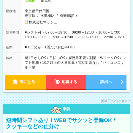
一部支給
交通費
東京都千代田区
勤務地
東京駅
/
水道橋駅
/
有楽町駅
/
…
株式会社マッシュ
■シフト例 ・07:00～19:30 ・09:00～12:00 ・10:00～17:00 ・
勤務時間
18:00～23:00 ・19:00～07:00 ・20:00～09:00 ・22:00～06:00
etc ★最短で3時間で5,120円のお仕事から 15時間で2万円近く稼
げるお仕事も！ ご希望のお時間に合わせてご紹介！ ※シフトは
■１日のみ・1回だけお仕事OK！
期間
現場によって異なります。 ※勿論、休憩時間はあるのでご安心
ください！
週1日からOK
/
日払いOK
/
履歴書不要
/
副業・WワークOK
/
シ
特徴
フト勤務
/
10名以上の大量募集
/
電話対応なし
/
パソコンスキ
ル不要
気になる！
応募する
詳細へ
掲載日：2026.08.07
未読
短時間シフトあり！WEBでサクッと登録OK＊
クッキーなどの仕分け