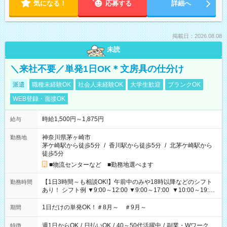
気になる！
応募する
詳細へ
掲載日：2026.08.08
未読
＼来社不要／単発1日OK＊文房具の仕分け
派遣
職種未経験OK
社会人未経験OK
大学生歓迎
ブランクOK
WEB登録・面接OK
時給1,500円～1,875円
給与
神奈川県茅ヶ崎市
勤務地
茅ケ崎駅から徒歩5分
/
香川駅から徒歩5分
/
北茅ケ崎駅から
徒歩5分
■物流センターなど ■勤務地選べます
【1日3時間～も相談OK!】午前中のみや18時以降などのシフト
勤務時間
あり！ シフト例 ▼9:00～12:00 ▼9:00～17:00 ▼10:00～19:00
▼18:00～21:00
1日だけの単発OK！＃8月～ ＃9月～
期間
週1日からOK
/
日払いOK
/
40～50代活躍中
/
副業・Wワーク
特徴