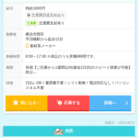
時給1600円
給与
交通費別途支給あり
交通費支給有り
交通費
横浜市西区
勤務地
平沼橋駅から徒歩12分
素材系メーカー
8:00～17:30 ※表記のうち実働8時間です。
勤務時間
長期【ご応募から1週間以内(最短2日目)のスピード就業が可能】
期間
即日～
日払いOK
/
履歴書不要
/
シフト勤務
/
電話対応なし
/
パソコン
特徴
スキル不要
気になる！
応募する
詳細へ
掲載日：2026.08.07
未読