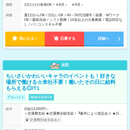
1日だけの単発OK！＃8月～ ＃9月～
期間
週1日からOK
/
日払いOK
/
40～50代活躍中
/
副業・Wワーク
特徴
OK
/
服装自由
/
シフト勤務
/
10名以上の大量募集
/
電話対応な
し
/
パソコンスキル不要
気になる！
応募する
詳細へ
未読
ちいさいかわいいキャラのイベントも！好きな
場所で働ける☆来社不要！働いたその日に給料
もらえる◎/T1
アルバイト
職種未経験OK
日給13,000円～
給与
＋交通費支給 ★交通費全額支給！ ┗案件により規定あり ★日払
いOK！（規定あり） ┗働いたその日に現金GET♪ お仕事後はコ
交通費別途支給あり
ンビニATMから 日払い分を引き落とせます！ 【試用期間】試
用期間なし