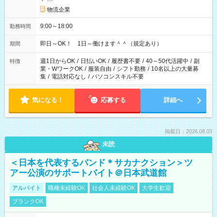
物流企業
9:00～18:00
勤務時間
即日～OK！ 1日～働けます＾＾（規定あり）
期間
週1日からOK
/
日払いOK
/
履歴書不要
/
40～50代活躍中
/
副
特徴
業・WワークOK
/
服装自由
/
シフト勤務
/
10名以上の大量募
集
/
電話対応なし
/
パソコンスキル不要
気になる！
応募する
詳細へ
掲載日：2026.08.03
未読
＜日本を代表するバンド＊サカナクション＞ツ
アー公演のサポートバイト＠日本武道館
アルバイト
職種未経験OK
社会人未経験OK
大学生歓迎
ブランクOK