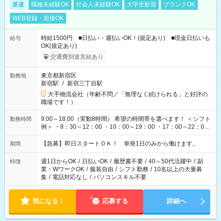
派遣
職種未経験OK
社会人未経験OK
大学生歓迎
ブランクOK
WEB登録・面接OK
時給1500円 ■日払い・週払いOK！(規定あり) ■現金日払いも
給与
OK(規定あり)
交通費別途支給あり
東京都新宿区
勤務地
新宿駅
/
新宿三丁目駅
大手物流会社（年齢不問／「無理なく続けられる」と好評の
職場です！）
9:00～18:00（実動8時間） 希望の時間帯を選べます！ ＜シフト
勤務時間
例＞ ・8：30～12：00 ・10：00～19：00 ・17：00～22：00
・13：00～22：00 ・22：00～翌6：00 など
【急募】即日スタートＯＫ！ 単発1日のみから働けます。
期間
週1日からOK
/
日払いOK
/
履歴書不要
/
40～50代活躍中
/
副
特徴
業・WワークOK
/
服装自由
/
シフト勤務
/
10名以上の大量募
集
/
電話対応なし
/
パソコンスキル不要
気になる！
応募する
詳細へ