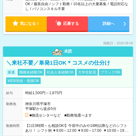
OK
/
服装自由
/
シフト勤務
/
10名以上の大量募集
/
電話対応な
し
/
パソコンスキル不要
気になる！
応募する
詳細へ
掲載日：2026.08.06
未読
＼来社不要／単発1日OK＊コスメの仕分け
派遣
職種未経験OK
社会人未経験OK
大学生歓迎
ブランクOK
WEB登録・面接OK
時給1,500円～1,875円
給与
神奈川県平塚市
勤務地
平塚駅から徒歩5分
■物流センターなど ■勤務地選べます
【1日3時間～も相談OK!】午前中のみや18時以降などのシフト
勤務時間
あり！ シフト例 ▼9:00～12:00 ▼9:00～17:00 ▼10:00～19:00
▼18:00～21:00