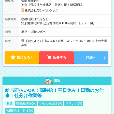
横浜市港北区
勤務地
神奈川県横浜市港北区（最寄り駅：新横浜駅）
株式会社ワンベルウッズ
勤務時間は指定なし
勤務時間
変形労働時間制 想定労働時間160時間/月 【シフト例】 ・8：00
～21：00
単発・1日のみOK
期間
週1日からOK / 日払いOK / 副業・WワークOK / 10名以上の大量
特徴
募集
気になる！
応募する
詳細へ
未読
給与即払いOK！高時給！平日休み！日勤のお仕
事！仕分け作業等
派遣
職種未経験OK
社会人未経験OK
ブランクOK
WEB登録・面接OK