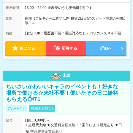
13:00～22:00 ※表記のうち実働8時間です。
勤務時間
長期【ご応募から1週間以内(最短2日目)のスピード就業が可能】
期間
即日～
日払いOK
/
履歴書不要
/
電話対応なし
/
パソコンスキル不要
特徴
気になる！
応募する
詳細へ
未読
ちいさいかわいいキャラのイベントも！好きな
場所で働ける☆来社不要！働いたその日に給料
もらえる◎/T1
アルバイト
職種未経験OK
日給13,000円～
給与
＋交通費支給 ★交通費全額支給！ ┗案件により規定あり ★日払
いOK！（規定あり） ┗働いたその日に現金GET♪ お仕事後はコ
交通費別途支給あり