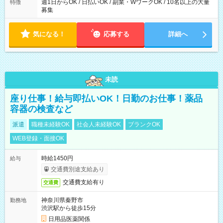
週1日からOK / 日払いOK / 副業・WワークOK / 10名以上の大量
特徴
募集
気になる！
応募する
詳細へ
未読
座り仕事！給与即払いOK！日勤のお仕事！薬品
容器の検査など
派遣
職種未経験OK
社会人未経験OK
ブランクOK
WEB登録・面接OK
時給1450円
給与
交通費別途支給あり
交通費支給有り
交通費
神奈川県秦野市
勤務地
渋沢駅から徒歩15分
日用品医薬関係