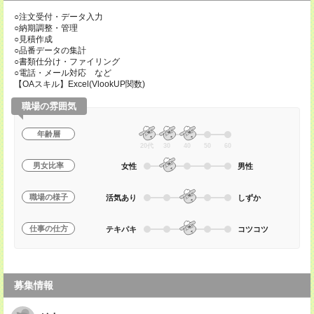
○注文受付・データ入力
○納期調整・管理
○見積作成
○品番データの集計
○書類仕分け・ファイリング
○電話・メール対応 など
【OAスキル】Excel(VlookUP関数)
職場の雰囲気
年齢層
20代
30
40
50
60
男女比率
女性
男性
職場の様子
活気あり
しずか
仕事の仕方
テキパキ
コツコツ
募集情報