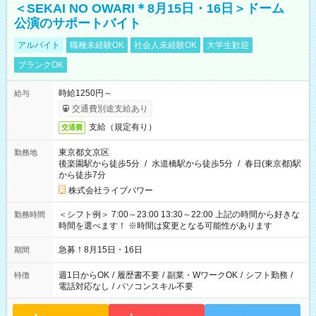
＜SEKAI NO OWARI＊8月15日・16日＞ドーム
公演のサポートバイト
アルバイト
職種未経験OK
社会人未経験OK
大学生歓迎
ブランクOK
時給1250円～
給与
交通費別途支給あり
支給（規定有り）
交通費
東京都文京区
勤務地
後楽園駅から徒歩5分
/
水道橋駅から徒歩5分
/
春日(東京都)駅
から徒歩7分
株式会社ライブパワー
＜シフト例＞ 7:00～23:00 13:30～22:00 上記の時間から好きな
勤務時間
時間を選べます！ ※時間は変更となる可能性があります
急募！8月15日・16日
期間
週1日からOK
/
履歴書不要
/
副業・WワークOK
/
シフト勤務
/
特徴
電話対応なし
/
パソコンスキル不要