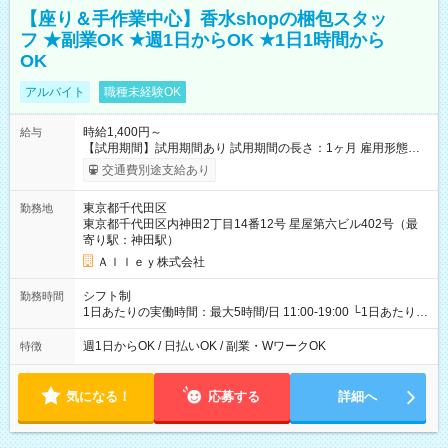
【座り＆手作業中心】香水shopの梱包スタッ
フ ★副業OK ★週1日からOK ★1日1時間から
OK
アルバイト
職種未経験OK
時給1,400円～
給与
【試用期間】試用期間あり 試用期間の長さ：1ヶ月 雇用形態、
給与は本採用時と同じです。
交通費別途支給あり
東京都千代田区
勤務地
東京都千代田区内神田2丁目14番12号 星屋第六ビル402号（最
寄り駅：神田駅）
Ａｌｌｅｙ株式会社
シフト制
勤務時間
1日あたりの実働時間：最大5時間/日 11:00-19:00 └1日あたりの
実働時間：1-5時間 └上記の時間帯内であれば、いつでも勤務可
能！ └平日・土曜日の中で、お好きな曜日でご勤務いただけま
週1日からOK / 日払いOK / 副業・WワークOK
特徴
す！ 【シフト例】 ・11:00～14:00 ・16:30～19:00 ・13:00～
18:00 などのように、自由な働き方が可能なお仕事です！
気になる！
応募する
詳細へ