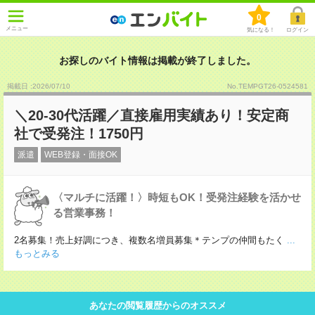
0
メニュー
気になる！
ログイン
お探しのバイト情報は掲載が終了しました。
掲載日 :2026
/
07
/
10
No.TEMPGT26-0524581
＼20-30代活躍／直接雇用実績あり！安定商
社で受発注！1750円
派遣
WEB登録・面接OK
〈マルチに活躍！〉時短もOK！受発注経験を活かせ
る営業事務！
2名募集！売上好調につき、複数名増員募集＊テンプの仲間もたく
...
もっとみる
あなたの閲覧履歴からのオススメ