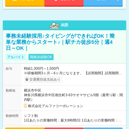
未読
事務未経験採用♪タイピングができればOK！簡
単な業務からスタート♪｜駅チカ徒歩5分｜週4
日～OK｜
アルバイト
職種未経験OK
時給1,300円～1,500円
給与
※研修期間3ヶ月～6ヶ月になります。 【試用期間】試用期間あ
り 試用期間の長さ：1ヶ月 雇用形態、給与は本採用時と同じで
交通費別途支給あり
す。
横浜市中区
勤務地
神奈川県横浜市中区相生町3-63ヤオマサビル5階（最寄り駅：関
内駅）
株式会社アルファコーポレーション
シフト制
勤務時間
1日あたりの実働時間：最大8時間/日 1日あたりの実働時間：
7~8時間 シフト例 ・10時00分～18時00分 ・10時00分～19時00