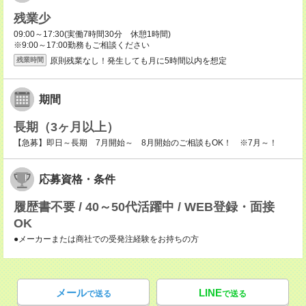
残業少
09:00～17:30(実働7時間30分 休憩1時間)
※9:00～17:00勤務もご相談ください
原則残業なし！発生しても月に5時間以内を想定
残業時間
期間
長期（3ヶ月以上）
【急募】即日～長期 7月開始～ 8月開始のご相談もOK！ ※7月～！
応募資格・条件
履歴書不要 / 40～50代活躍中 / WEB登録・面接
OK
●メーカーまたは商社での受発注経験をお持ちの方
メール
LINE
で送る
で送る