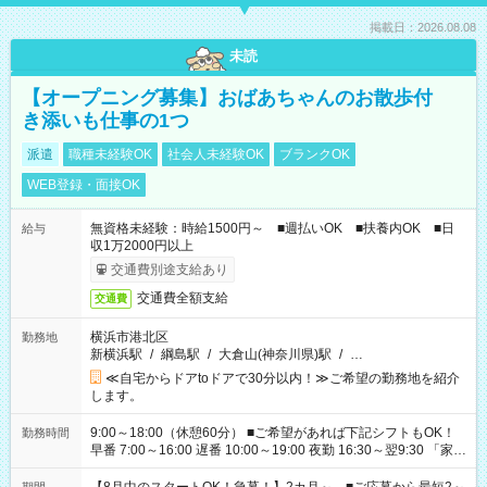
掲載日：2026.08.08
未読
【オープニング募集】おばあちゃんのお散歩付
き添いも仕事の1つ
派遣
職種未経験OK
社会人未経験OK
ブランクOK
WEB登録・面接OK
無資格未経験：時給1500円～ ■週払いOK ■扶養内OK ■日
給与
収1万2000円以上
交通費別途支給あり
交通費全額支給
交通費
横浜市港北区
勤務地
新横浜駅
/
綱島駅
/
大倉山(神奈川県)駅
/
…
≪自宅からドアtoドアで30分以内！≫ご希望の勤務地を紹介
します。
9:00～18:00（休憩60分） ■ご希望があれば下記シフトもOK！
勤務時間
早番 7:00～16:00 遅番 10:00～19:00 夜勤 16:30～翌9:30 「家族
と休みを合わせたい」 「余裕を持って夕飯の準備がしたい」
「できれば残業はしたくない」 など、ご希望を教えてください