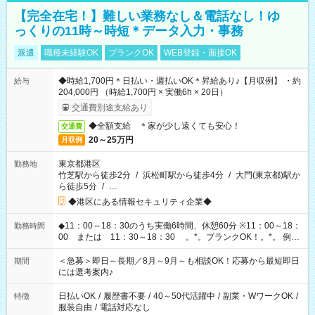
【完全在宅！】難しい業務なし＆電話なし！ゆ
っくりの11時～時短＊データ入力・事務
派遣
職種未経験OK
ブランクOK
WEB登録・面接OK
◆時給1,700円＊日払い・週払いOK＊昇給あり♪【月収例】 ・約
給与
204,000円 （時給1,700円 × 実働6h × 20日）
交通費別途支給あり
◆全額支給 ＊家が少し遠くても安心！
交通費
20～25万円
月収例
東京都港区
勤務地
竹芝駅から徒歩2分
/
浜松町駅から徒歩4分
/
大門(東京都)駅か
ら徒歩5分
/
…
◆港区にある情報セキュリティ企業◆
◆11：00～18：30のうち実働6時間、休憩60分 ※11：00～18：
勤務時間
00 または 11：30～18：30 。*。ブランクOK！。*。 例え
ば前職が、 在宅/財団法人/事務/コールセンター/受付/販売/カフェ
スタッフ スイーツ販売/ホテルフロント/化粧品販売/など 様々な
＜急募＞即日～長期／8月～9月～も相談OK！応募から最短即日
期間
業界から入社して活躍されています♪
には選考案内♪
日払いOK
/
履歴書不要
/
40～50代活躍中
/
副業・WワークOK
/
特徴
服装自由
/
電話対応なし