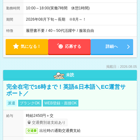
10:00～18:00(実働7時間 休憩1時間)
勤務時間
2026年08月下旬～長期 ※8月～！
期間
履歴書不要
/
40～50代活躍中
/
服装自由
特徴
気になる！
応募する
詳細へ
掲載日：2026.08.05
未読
完全在宅で16時まで！英語&日本語＼EC運営サ
ポート／
派遣
ブランクOK
WEB登録・面接OK
時給2450円＋交
給与
交通費別途支給あり
出社時の通勤交通費支給
交通費