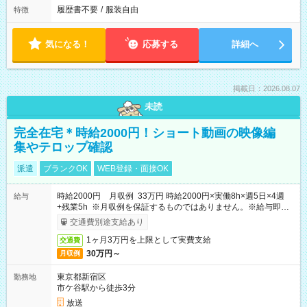
履歴書不要
/
服装自由
特徴
気になる！
応募する
詳細へ
掲載日：2026.08.07
未読
完全在宅＊時給2000円！ショート動画の映像編
集やテロップ確認
派遣
ブランクOK
WEB登録・面接OK
時給2000円 月収例 33万円 時給2000円×実働8h×週5日×4週
給与
+残業5h ※月収例を保証するものではありません。※給与即受
取りサービス利用可（利用条件有）
交通費別途支給あり
1ヶ月3万円を上限として実費支給
交通費
30万円～
月収例
東京都新宿区
勤務地
市ケ谷駅から徒歩3分
放送