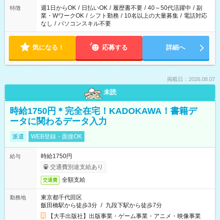
週1日からOK
/
日払いOK
/
履歴書不要
/
40～50代活躍中
/
副
特徴
業・WワークOK
/
シフト勤務
/
10名以上の大量募集
/
電話対応
なし
/
パソコンスキル不要
気になる！
応募する
詳細へ
掲載日：2026.08.07
未読
時給1750円＊完全在宅！KADOKAWA！書籍デ
ータに関わるデータ入力
派遣
WEB登録・面接OK
時給1750円
給与
交通費別途支給あり
全額支給
交通費
東京都千代田区
勤務地
飯田橋駅から徒歩3分
/
九段下駅から徒歩7分
【大手出版社】出版事業・ゲーム事業・アニメ・映像事業