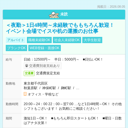
掲載日：2026.08.05
未読
＜夜勤＞1日4時間～未経験でももちろん歓迎！
イベント会場でイスや机の運搬のお仕事
アルバイト
職種未経験OK
社会人未経験OK
大学生歓迎
ブランクOK
WEB登録・面接OK
日給：12500円～ 半日：5000円～ ■日払いOK！
給与
交通費別途支給あり
交通費規定支給
交通費
東京都千代田区
勤務地
秋葉原駅
/
神保町駅
/
麹町駅
/
…
オフィス・学校など
20:00～24：00 22：00～翌7:00 …など1日4時間～OK！ その他
勤務時間
シフトもございます！ お気軽にご相談ください！
激短1日～OK！ ■もちろん即日スタートもOK！ ■曜日・日数
期間
はアナタ次第！