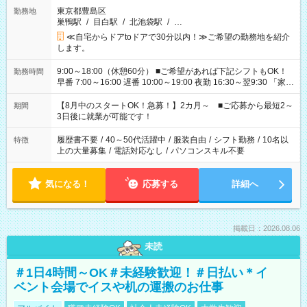
東京都豊島区
勤務地
巣鴨駅
/
目白駅
/
北池袋駅
/
…
≪自宅からドアtoドアで30分以内！≫ご希望の勤務地を紹介
します。
9:00～18:00（休憩60分） ■ご希望があれば下記シフトもOK！
勤務時間
早番 7:00～16:00 遅番 10:00～19:00 夜勤 16:30～翌9:30 「家族
と休みを合わせたい」 「余裕を持って夕飯の準備がしたい」
「できれば残業はしたくない」 など、ご希望を教えてください
【8月中のスタートOK！急募！】2カ月～ ■ご応募から最短2～
期間
ね。 ※Wワーク希望の方へ 今ご覧のお仕事で希望する勤務時間
3日後に就業が可能です！
と、もう1つのお仕事の勤務時間。 合計で週40時間を超える場
合は応募できません。
履歴書不要
/
40～50代活躍中
/
服装自由
/
シフト勤務
/
10名以
特徴
上の大量募集
/
電話対応なし
/
パソコンスキル不要
気になる！
応募する
詳細へ
掲載日：2026.08.06
未読
＃1日4時間～OK＃未経験歓迎！＃日払い＊イ
ベント会場でイスや机の運搬のお仕事