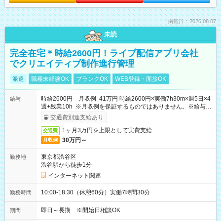
掲載日：2026.08.07
未読
完全在宅＊時給2600円！ライブ配信アプリ会社
でクリエイティブ制作進行管理
派遣
職種未経験OK
ブランクOK
WEB登録・面接OK
時給2600円 月収例 41万円 時給2600円×実働7h30m×週5日×4
給与
週+残業10h ※月収例を保証するものではありません。※給与即
受取りサービス利用可（利用条件有）
交通費別途支給あり
1ヶ月3万円を上限として実費支給
交通費
30万円～
月収例
東京都渋谷区
勤務地
渋谷駅から徒歩1分
インターネット関連
10:00-18:30（休憩60分）実働7時間30分
勤務時間
即日～長期 ※開始日相談OK
期間