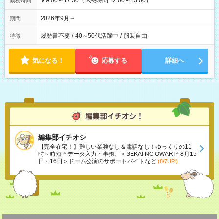
★9:00～17:30（休憩時間 12:00～13:00）
勤務時間
2026年9月～
期間
履歴書不要
/
40～50代活躍中
/
服装自由
特徴
気になる！
応募する
詳細へ
編集部イチオシ
【完全在宅！】難しい業務なし＆電話なし！ゆっくりの11
時～時短＊データ入力・事務、＜SEKAI NO OWARI＊8月15
日・16日＞ドーム公演のサポートバイトなど
(8/7UP!)