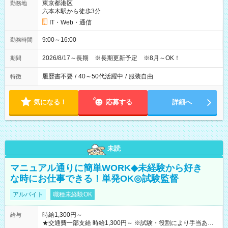
東京都港区
勤務地
六本木駅から徒歩3分
IT・Web・通信
9:00～16:00
勤務時間
2026/8/17～長期 ※長期更新予定 ※8月～OK！
期間
履歴書不要
/
40～50代活躍中
/
服装自由
特徴
気になる！
応募する
詳細へ
未読
マニュアル通りに簡単WORK◆未経験から好き
な時にお仕事できる！単発OK◎試験監督
アルバイト
職種未経験OK
時給1,300円～
給与
★交通費一部支給 時給1,300円～ ※試験・役割により手当あり