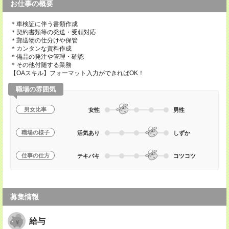
お仕事の概要
＊車検証に伴う書類作成
＊契約書類等の発送・受領対応
＊郵送物の仕分けや保管
＊カンタンな資料作成
＊備品の発注や管理・確認
＊その他付随する業務
【OAスキル】フォーマット入力ができればOK！
職場の雰囲気
男女比率
女性
男性
職場の様子
活気あり
しずか
仕事の仕方
テキパキ
コツコツ
募集情報
給与