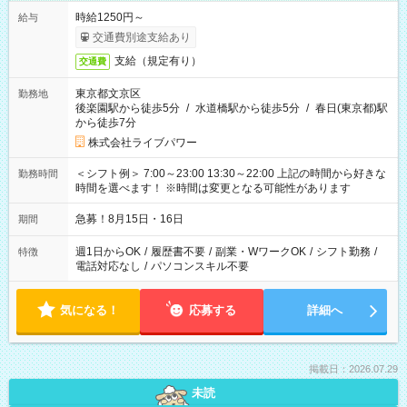
時給1250円～
給与
交通費別途支給あり
支給（規定有り）
交通費
東京都文京区
勤務地
後楽園駅から徒歩5分
/
水道橋駅から徒歩5分
/
春日(東京都)駅
から徒歩7分
株式会社ライブパワー
＜シフト例＞ 7:00～23:00 13:30～22:00 上記の時間から好きな
勤務時間
時間を選べます！ ※時間は変更となる可能性があります
急募！8月15日・16日
期間
週1日からOK
/
履歴書不要
/
副業・WワークOK
/
シフト勤務
/
特徴
電話対応なし
/
パソコンスキル不要
気になる！
応募する
詳細へ
掲載日：2026.07.29
未読