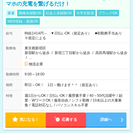
マホの充電を繋げるだけ！
派遣
職種未経験OK
社会人未経験OK
大学生歓迎
ブランクOK
WEB登録・面接OK
時給1414円～ ▼日払いOK（規定あり） ■初勤務手当あり
給与
※規定による
東京都新宿区
勤務地
新宿駅から徒歩
/
新宿三丁目駅から徒歩
/
高田馬場駅から徒歩
/
…
物流企業
9:00～18:00
勤務時間
即日～OK！ 1日～働けます＾＾（規定あり）
期間
週1日からOK
/
日払いOK
/
履歴書不要
/
40～50代活躍中
/
副
特徴
業・WワークOK
/
服装自由
/
シフト勤務
/
10名以上の大量募
集
/
電話対応なし
/
パソコンスキル不要
気になる！
応募する
詳細へ