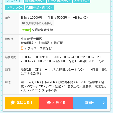
アルバイト
職種未経験OK
社会人未経験OK
大学生歓迎
ブランクOK
WEB登録・面接OK
日給：10000円～ 半日：5000円～ ■日払いOK！
給与
交通費別途支給あり
交通費規定支給
交通費
東京都千代田区
勤務地
秋葉原駅
/
神保町駅
/
麹町駅
/
…
オフィス・学校など
09:00～18:00 09:00～13:00 20:00～24：00 22：00～31:00
勤務時間
20:00～24：00 22：00～翌7:00 …など1日4時間～OK！ その他
シフトもございます！ お気軽にご相談ください！
激短1日～OK！ ■もちろん即日スタートもOK！ ■曜日・日数
期間
はアナタ次第！
週1日からOK
/
日払いOK
/
履歴書不要
/
40～50代活躍中
/
副
特徴
業・WワークOK
/
シフト勤務
/
10名以上の大量募集
/
電話対応
なし
/
パソコンスキル不要
気になる！
応募する
詳細へ