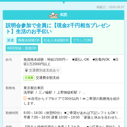
掲載日：2026.08.07
未読
説明会参加で全員に【現金2千円相当プレゼン
ト】生活のお手伝い
派遣
職種未経験OK
社会人未経験OK
ブランクOK
WEB登録・面接OK
無資格未経験：時給1500円～ ■週払いOK ■扶養内OK ■日
給与
収1万2000円以上
交通費別途支給あり
交通費全額支給
交通費
東京都台東区
勤務地
浅草駅
/
三ノ輪駅
/
上野御徒町駅
/
…
≪自宅からドアtoドアで30分以内！≫ご希望の勤務地を紹介
します。
9:00～18:00（休憩60分） ■ご希望があれば下記シフトもOK！
勤務時間
早番 7:00～16:00 遅番 10:00～19:00 「家族と休みを合わせた
い」 「余裕を持って夕飯の準備がしたい」 「できれば残業はし
たくない」 など、ご希望を教えてくださいね。 ※Wワーク希望