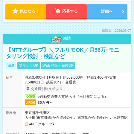
気になる！
応募する
詳細へ
掲載日：2026.08.07
未読
【NTTグループ】＼フルリモOK／月56万↑モニ
タリング検討・検証など
派遣
ブランクOK
WEB登録・面接OK
時給3,400円【月収例】約569,000円（時給3,400円×実働
給与
7.50h×21日+残業10h）+交通費
交通費別途支給あり
○通勤交通費の支給あり（当社規定による）
交通費
30万円～
月収例
東京都千代田区
勤務地
大手町(東京都)駅から徒歩2分
/
東京駅から徒歩8分
/
三越前駅
●NTTグループ●