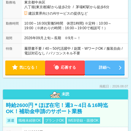
東京都中央区
勤務地
八丁堀(東京都)駅から徒歩2分
/
茅場町駅から徒歩6分
建設業界向けのAIサービスの提供など
10:00～16:00(実働5時間 休憩1時間) ※定時：10:00～
勤務時間
19:00（※終わりの時間：16:00～19:00で相談可！）
2026年09月上旬～長期 ※9月～！
期間
履歴書不要
/
40～50代活躍中
/
副業・WワークOK
/
服装自由
/
特徴
電話対応なし
/
パソコンスキル不要
気になる！
応募する
詳細へ
掲載日：2026.08.07
未読
時給2600円＊ほぼ在宅！週3～4日＆16時迄
OK！補助金申請のサポート業務
派遣
職種未経験OK
ブランクOK
WEB登録・面接OK