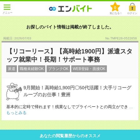
0
メニュー
気になる！
ログイン
お探しのバイト情報は掲載が終了しました。
掲載日 :2026
/
07
/
03
No.TMPE26-0522658
【リコーリース】【高時給1900円】派遣スタ
ッフ就業中！長期！サポート事務
派遣
職種未経験OK
ブランクOK
WEB登録・面接OK
9月開始！高時給1,900円〇50代活躍！大手リコーグ
ループのお仕事！豊洲
基本的に定時で帰れます！残業なしでプライベートとの両立ができ
...
もっとみる
あなたの閲覧履歴からのオススメ