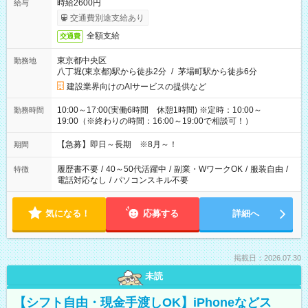
時給2600円
給与
交通費別途支給あり
全額支給
交通費
東京都中央区
勤務地
八丁堀(東京都)駅から徒歩2分
/
茅場町駅から徒歩6分
建設業界向けのAIサービスの提供など
10:00～17:00(実働6時間 休憩1時間) ※定時：10:00～
勤務時間
19:00（※終わりの時間：16:00～19:00で相談可！）
【急募】即日～長期 ※8月～！
期間
履歴書不要
/
40～50代活躍中
/
副業・WワークOK
/
服装自由
/
特徴
電話対応なし
/
パソコンスキル不要
気になる！
応募する
詳細へ
掲載日：2026.07.30
未読
【シフト自由・現金手渡しOK】iPhoneなどス