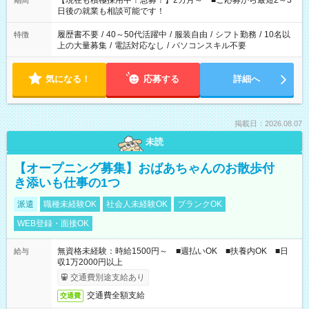
【現在も積極採用中！急募！】2カ月～ ■ご応募から最短2～3
期間
の方へ 今ご覧のお仕事で希望する勤務時間と、もう1つのお仕事
日後の就業も相談可能です！
の勤務時間。 合計で週40時間を超える場合は応募できません。
履歴書不要
/
40～50代活躍中
/
服装自由
/
シフト勤務
/
10名以
特徴
上の大量募集
/
電話対応なし
/
パソコンスキル不要
気になる！
応募する
詳細へ
掲載日：2026.08.07
未読
【オープニング募集】おばあちゃんのお散歩付
き添いも仕事の1つ
派遣
職種未経験OK
社会人未経験OK
ブランクOK
WEB登録・面接OK
無資格未経験：時給1500円～ ■週払いOK ■扶養内OK ■日
給与
収1万2000円以上
交通費別途支給あり
交通費全額支給
交通費