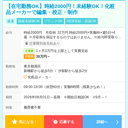
【在宅勤務OK】時給2000円！未経験OK！化粧
品メーカーで編集・校正・制作
派遣
職種未経験OK
ブランクOK
WEB登録・面接OK
時給2000円 月収例 32万円 時給2000円×実働8h×週5日×4
給与
週 ※月収例を保証するものではありません。※給与即受取りサ
ービス利用可（利用条件有）
交通費別途支給あり
1ヶ月3万円を上限として実費支給
交通費
30万円～
月収例
東京都港区
勤務地
新橋駅から徒歩5分
/
汐留駅から徒歩2分
化粧品メ－カ－
09:00-18:00（休憩60分）実働8時間（残業少なめ！）
勤務時間
2026年09月01日～長期 ※開始日相談OK ※9月～！
期間
履歴書不要
特徴
気になる！
応募する
詳細へ