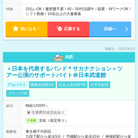
日払いOK
/
履歴書不要
/
40～50代活躍中
/
副業・WワークOK
/
特徴
シフト勤務
/
10名以上の大量募集
気になる！
応募する
詳細へ
掲載日：2026.08.03
未読
＜日本を代表するバンド＊サカナクション＞ツ
アー公演のサポートバイト＠日本武道館
アルバイト
職種未経験OK
社会人未経験OK
大学生歓迎
ブランクOK
時給1250円～
給与
交通費別途支給あり
支給（規定有り）
交通費
東京都千代田区
勤務地
九段下駅から徒歩5分
/
竹橋駅から徒歩10分
/
神保町駅から徒