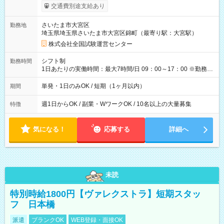
※勤務回数により昇給あり 【即給（前払い）オプションあ
交通費別途支給あり
り！】 希望される場合、勤務から1週間ほどで給与の一部を受け
取れます。 ※手数料418円がかかります。 【過去試験日の収入
さいたま市大宮区
勤務地
例】 ・河合塾模擬試験 8:30～17:30（休憩1時間） 時給1,300円
埼玉県埼玉県さいたま市大宮区錦町（最寄り駅：大宮駅）
×8時間＝日収10,400円＋交通費 ※当日の役割により時給＋100
円の場合あり ・国家試験 7:00～13:30（休憩なし） 時給1,300
株式会社全国試験運営センター
円（役割手当＋100円）×6時間＝日収8,400円＋交通費 【試用期
間】試用期間なし
シフト制
勤務時間
1日あたりの実働時間：最大7時間/日 09：00～17：00 ※勤務時
間は 試験により異なります。
単発・1日のみOK / 短期（1ヶ月以内）
期間
週1日からOK / 副業・WワークOK / 10名以上の大量募集
特徴
気になる！
応募する
詳細へ
未読
特別時給1800円【ヴァレクストラ】短期スタッ
フ 日本橋
派遣
ブランクOK
WEB登録・面接OK