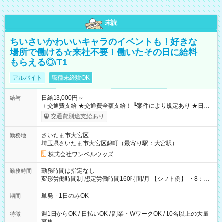
未読
ちいさいかわいいキャラのイベントも！好きな
場所で働ける☆来社不要！働いたその日に給料
もらえる◎/T1
アルバイト
職種未経験OK
日給13,000円～
給与
＋交通費支給 ★交通費全額支給！ ┗案件により規定あり ★日払
いOK！（規定あり） ┗働いたその日に現金GET♪ お仕事後はコ
交通費別途支給あり
ンビニATMから 日払い分を引き落とせます！ 【試用期間】試
用期間なし
さいたま市大宮区
勤務地
埼玉県さいたま市大宮区錦町（最寄り駅：大宮駅）
株式会社ワンベルウッズ
勤務時間は指定なし
勤務時間
変形労働時間制 想定労働時間160時間/月 【シフト例】 ・8：00
～21：00
単発・1日のみOK
期間
週1日からOK / 日払いOK / 副業・WワークOK / 10名以上の大量
特徴
募集