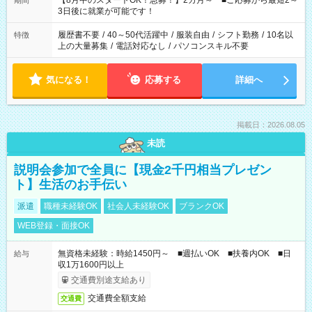
【8月中のスタートOK！急募！】2カ月～ ■ご応募から最短2～
期間
ね。 ※Wワーク希望の方へ 今ご覧のお仕事で希望する勤務時間
3日後に就業が可能です！
と、もう1つのお仕事の勤務時間。 合計で週40時間を超える場
合は応募できません。
履歴書不要
/
40～50代活躍中
/
服装自由
/
シフト勤務
/
10名以
特徴
上の大量募集
/
電話対応なし
/
パソコンスキル不要
気になる！
応募する
詳細へ
掲載日：2026.08.05
未読
説明会参加で全員に【現金2千円相当プレゼン
ト】生活のお手伝い
派遣
職種未経験OK
社会人未経験OK
ブランクOK
WEB登録・面接OK
無資格未経験：時給1450円～ ■週払いOK ■扶養内OK ■日
給与
収1万1600円以上
交通費別途支給あり
交通費全額支給
交通費