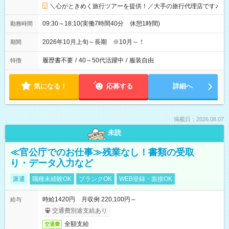
＼心がときめく旅行ツアーを提供！／大手の旅行代理店です♪
09:30～18:10(実働7時間40分 休憩1時間)
勤務時間
2026年10月上旬～長期 ※10月～！
期間
履歴書不要
/
40～50代活躍中
/
服装自由
特徴
気になる！
応募する
詳細へ
掲載日：2026.08.07
未読
≪官公庁でのお仕事≫残業なし！書類の受取
り・データ入力など
派遣
職種未経験OK
ブランクOK
WEB登録・面接OK
時給1420円 月収例 220,100円～
給与
交通費別途支給あり
全額支給
交通費