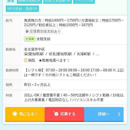
派遣
職種未経験OK
社会人未経験OK
ブランクOK
WEB登録・面接OK
無資格の方：時給1400円～1750円 / 介護福祉士：時給1700円～
給与
2125円 / 初任者以上：時給1500円～1875円
交通費別途支給あり
全額支給
交通費
名古屋市中区
勤務地
栄(愛知県)駅
/
伏見(愛知県)駅
/
矢場町駅
/
…
病院 ★勤務地選べます！
【シフト例】 07:00～16:00 09:00～18:00 17:00～09:00 ※ 上記
勤務時間
は一例です！その他シフトもご相談ください！
即日～2ヶ月以上
期間
日払いOK
/
履歴書不要
/
40～50代活躍中
/
シフト勤務
/
10名以
特徴
上の大量募集
/
電話対応なし
/
パソコンスキル不要
気になる！
応募する
詳細へ