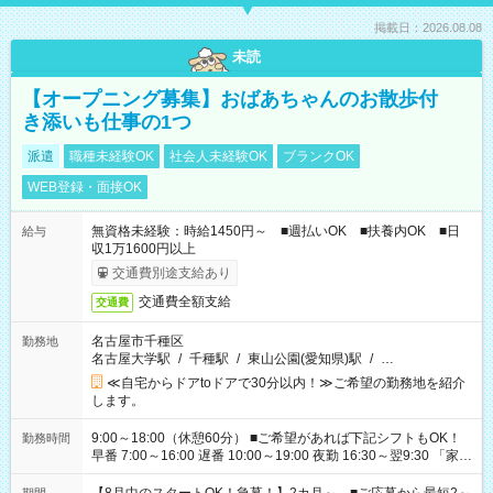
掲載日：2026.08.08
未読
【オープニング募集】おばあちゃんのお散歩付
き添いも仕事の1つ
派遣
職種未経験OK
社会人未経験OK
ブランクOK
WEB登録・面接OK
無資格未経験：時給1450円～ ■週払いOK ■扶養内OK ■日
給与
収1万1600円以上
交通費別途支給あり
交通費全額支給
交通費
名古屋市千種区
勤務地
名古屋大学駅
/
千種駅
/
東山公園(愛知県)駅
/
…
≪自宅からドアtoドアで30分以内！≫ご希望の勤務地を紹介
します。
9:00～18:00（休憩60分） ■ご希望があれば下記シフトもOK！
勤務時間
早番 7:00～16:00 遅番 10:00～19:00 夜勤 16:30～翌9:30 「家族
と休みを合わせたい」 「余裕を持って夕飯の準備がしたい」
「できれば残業はしたくない」 など、ご希望を教えてください