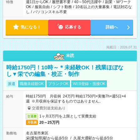
週1日からOK
/
履歴書不要
/
40～50代活躍中
/
副業・Wワーク
特徴
OK
/
服装自由
/
シフト勤務
/
10名以上の大量募集
/
電話対応な
し
/
パソコンスキル不要
気になる！
応募する
詳細へ
掲載日：2026.07.31
未読
時給1750円！10時～＊未経験OK！残業ほぼな
し▼栄での編集・校正・制作
派遣
職種未経験OK
ブランクOK
WEB登録・面接OK
時給1750円 月収例 24万円 時給1750円×実働7h×週5日×4
給与
週 ※月収例を保証するものではありません。
交通費別途支給あり
1ヶ月3万円を上限として実費支給
交通費
20～25万円
月収例
名古屋市東区
勤務地
栄(愛知県)駅から徒歩5分
/
久屋大通駅から徒歩5分