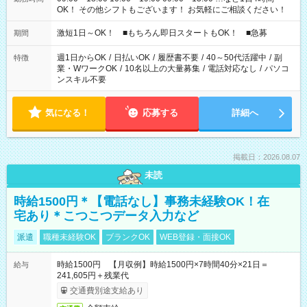
OK！ その他シフトもございます！ お気軽にご相談ください！
激短1日～OK！ ■もちろん即日スタートもOK！ ■急募
期間
週1日からOK
/
日払いOK
/
履歴書不要
/
40～50代活躍中
/
副
特徴
業・WワークOK
/
10名以上の大量募集
/
電話対応なし
/
パソコ
ンスキル不要
気になる！
応募する
詳細へ
掲載日：2026.08.07
未読
時給1500円＊【電話なし】事務未経験OK！在
宅あり＊こつこつデータ入力など
派遣
職種未経験OK
ブランクOK
WEB登録・面接OK
時給1500円 【月収例】時給1500円×7時間40分×21日＝
給与
241,605円＋残業代
交通費別途支給あり