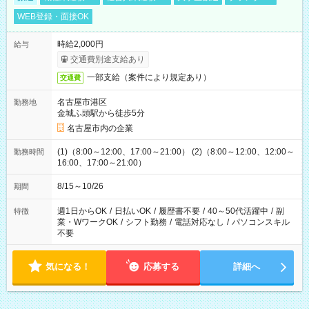
WEB登録・面接OK
時給2,000円
給与
交通費別途支給あり
一部支給（案件により規定あり）
交通費
名古屋市港区
勤務地
金城ふ頭駅から徒歩5分
名古屋市内の企業
(1)（8:00～12:00、17:00～21:00） (2)（8:00～12:00、12:00～
勤務時間
16:00、17:00～21:00）
8/15～10/26
期間
週1日からOK
/
日払いOK
/
履歴書不要
/
40～50代活躍中
/
副
特徴
業・WワークOK
/
シフト勤務
/
電話対応なし
/
パソコンスキル
不要
気になる！
応募する
詳細へ