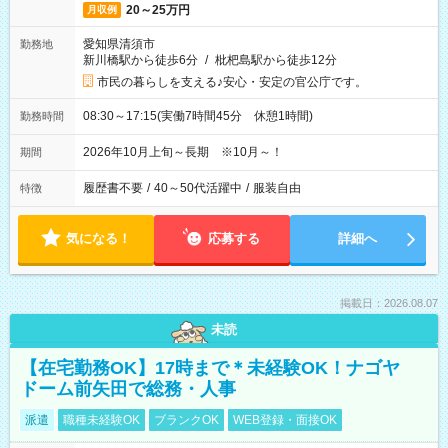
20～25万円
月収例
愛知県清須市
勤務地
新川橋駅から徒歩6分
/
枇杷島駅から徒歩12分
市民の暮らしを支える♪安心・安定の官公庁です。
08:30～17:15(実働7時間45分 休憩1時間)
勤務時間
2026年10月上旬～長期 ※10月～！
期間
履歴書不要
/
40～50代活躍中
/
服装自由
特徴
気になる！
応募する
詳細へ
掲載日：2026.08.07
未読
【在宅勤務OK】17時まで＊未経験OK！ナゴヤ
ドーム前矢田で総務・人事
派遣
職種未経験OK
ブランクOK
WEB登録・面接OK