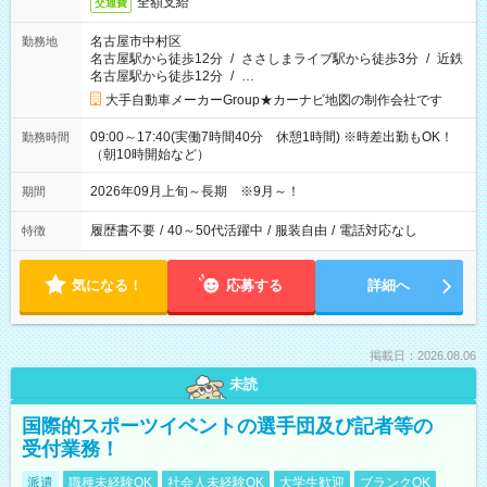
全額支給
交通費
名古屋市中村区
勤務地
名古屋駅から徒歩12分
/
ささしまライブ駅から徒歩3分
/
近鉄
名古屋駅から徒歩12分
/
…
大手自動車メーカーGroup★カーナビ地図の制作会社です
09:00～17:40(実働7時間40分 休憩1時間) ※時差出勤もOK！
勤務時間
（朝10時開始など）
2026年09月上旬～長期 ※9月～！
期間
履歴書不要
/
40～50代活躍中
/
服装自由
/
電話対応なし
特徴
気になる！
応募する
詳細へ
掲載日：2026.08.06
未読
国際的スポーツイベントの選手団及び記者等の
受付業務！
派遣
職種未経験OK
社会人未経験OK
大学生歓迎
ブランクOK