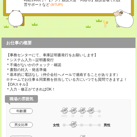
時給1900円！【アジア競技大会＊刈谷市】競技会場での設
営サポートなど
(8/7UP!)
お仕事の概要
【事務センターにて、車庫証明書発行をお願いします】
＊システム入力～証明書発行
＊不備がないかのチェック・確認
＊書類の封入・発送準備
＊基本的に電話なし（仲介会社へメールで連絡することがあります）
※チームでお仕事＆同業務を担当している方にいつでも質問できますよ！
【OAスキル】
＊入力・修正ができればOK！
職場の雰囲気
年齢層
20代
30
40
50
60
男女比率
女性
男性