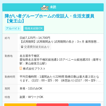
未読
障がい者グループホームの世話人・生活支援員
【覚王山】
アルバイト
職種未経験OK
日給7,125円～14,700円
給与
【試用期間】試用期間あり 試用期間の長さ：3ヶ月 雇用形態、
給与は本採用時と同じです。
交通費別途支給あり
名古屋市千種区
勤務地
愛知県名古屋市千種区姫池通1-15アベニール姫池通203（最寄り
駅：東山線覚王山駅）
株式会社プラスト
平均労働時間：1週間あたり22時間 勤務日数は最大週２回とな
勤務時間
ります。 (1)22：00～翌5：00 (休憩あり) (2)17：00～翌9：
00 (休憩あり) ３６協定提出済 平均労働時間：1週間あたり22
時間 勤務日数は最大週２回となります。 (1)22：00～翌5：00
単発・1日のみOK
期間
(休憩あり) (2)17：00～翌9：00 (休憩あり) ３６協定提出済
副業・WワークOK
特徴