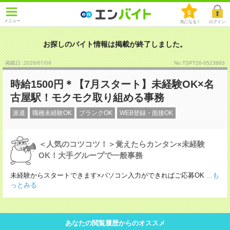
0
メニュー
気になる！
ログイン
お探しのバイト情報は掲載が終了しました。
掲載日 :2026
/
07
/
09
No.TSPT26-0523883
時給1500円＊【7月スタート】未経験OK×名
古屋駅！モクモク取り組める事務
派遣
職種未経験OK
ブランクOK
WEB登録・面接OK
＜人気のコツコツ！＞覚えたらカンタン×未経験
OK！大手グループで一般事務
未経験からスタートできます×パソコン入力ができればご応募OK
...も
っとみる
あなたの閲覧履歴からのオススメ