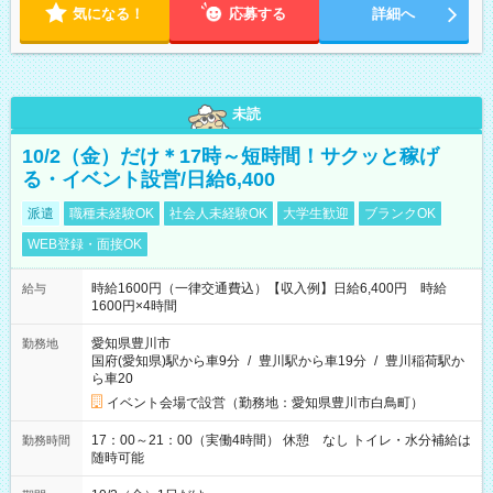
気になる！
応募する
詳細へ
未読
10/2（金）だけ＊17時～短時間！サクッと稼げ
る・イベント設営/日給6,400
派遣
職種未経験OK
社会人未経験OK
大学生歓迎
ブランクOK
WEB登録・面接OK
時給1600円（一律交通費込）【収入例】日給6,400円 時給
給与
1600円×4時間
愛知県豊川市
勤務地
国府(愛知県)駅から車9分
/
豊川駅から車19分
/
豊川稲荷駅か
ら車20
イベント会場で設営（勤務地：愛知県豊川市白鳥町）
17：00～21：00（実働4時間） 休憩 なし トイレ・水分補給は
勤務時間
随時可能