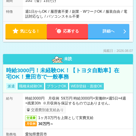
10/2（金）1日だけ
期間
週1日からOK
/
履歴書不要
/
副業・WワークOK
/
服装自由
/
電
特徴
話対応なし
/
パソコンスキル不要
気になる！
応募する
詳細へ
掲載日：2026.08.07
未読
時給3000円！未経験OK！【トヨタ自動車】在
宅OK！豊田市で一般事務
派遣
職種未経験OK
ブランクOK
WEB登録・面接OK
時給3000円 月収例 59万円 時給3000円×実働8h×週5日×4週
給与
+残業30h ※月収例を保証するものではありません。
交通費別途支給あり
1ヶ月3万円を上限として実費支給
交通費
30万円～
月収例
愛知県豊田市
勤務地