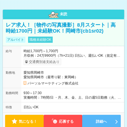
未読
レア求人！［物件の写真撮影］8月スタート｜高
時給1700円｜未経験OK！岡崎市(cb1sr02)
アルバイト
職種未経験OK
時給1,700円～1,700円
給与
月収例：24万9900円（7h×21日) 日払い、週払いOK（規定有
り） 【試用期間】試用期間なし
交通費別途支給あり
愛知県岡崎市
勤務地
愛知県岡崎市（最寄り駅：東岡崎）
パーソルマーケティング株式会社
930～17:30
勤務時間
実働時間：7時間/日 ・月、木、金、土、日の週5日勤務（火、水
は固定休です／夏季、年末年始等、長期休暇有り！） ・ワンシ
フト！ 残業ほぼナシ（0～5h/月）
日払いOK
特徴
気になる！
応募する
詳細へ