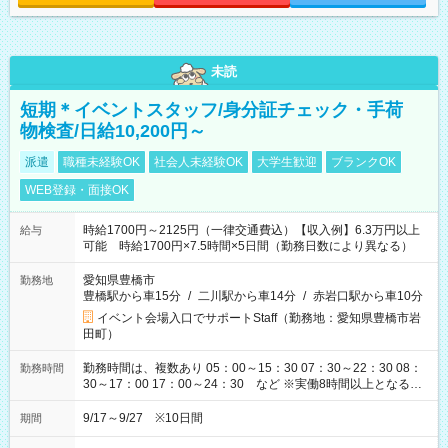
未読
短期＊イベントスタッフ/身分証チェック・手荷
物検査/日給10,200円～
派遣
職種未経験OK
社会人未経験OK
大学生歓迎
ブランクOK
WEB登録・面接OK
時給1700円～2125円（一律交通費込）【収入例】6.3万円以上
給与
可能 時給1700円×7.5時間×5日間（勤務日数により異なる）
愛知県豊橋市
勤務地
豊橋駅から車15分
/
二川駅から車14分
/
赤岩口駅から車10分
イベント会場入口でサポートStaff（勤務地：愛知県豊橋市岩
田町）
勤務時間は、複数あり 05：00～15：30 07：30～22：30 08：
勤務時間
30～17：00 17：00～24：30 など ※実働8時間以上となる勤
務もあります。 【休憩】60分+他休憩あり 交替で取得します。
安全面に配慮しこまめな休憩があります。
9/17～9/27 ※10日間
期間