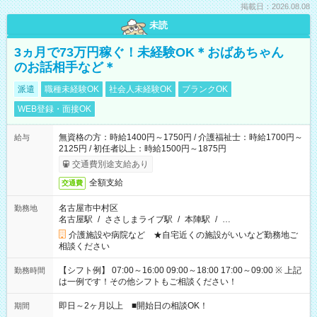
掲載日：2026.08.08
未読
3ヵ月で73万円稼ぐ！未経験OK＊おばあちゃん
のお話相手など＊
派遣
職種未経験OK
社会人未経験OK
ブランクOK
WEB登録・面接OK
無資格の方：時給1400円～1750円 / 介護福祉士：時給1700円～
給与
2125円 / 初任者以上：時給1500円～1875円
交通費別途支給あり
全額支給
交通費
名古屋市中村区
勤務地
名古屋駅
/
ささしまライブ駅
/
本陣駅
/
…
介護施設や病院など ★自宅近くの施設がいいなど勤務地ご
相談ください
【シフト例】 07:00～16:00 09:00～18:00 17:00～09:00 ※ 上記
勤務時間
は一例です！その他シフトもご相談ください！
即日～2ヶ月以上 ■開始日の相談OK！
期間