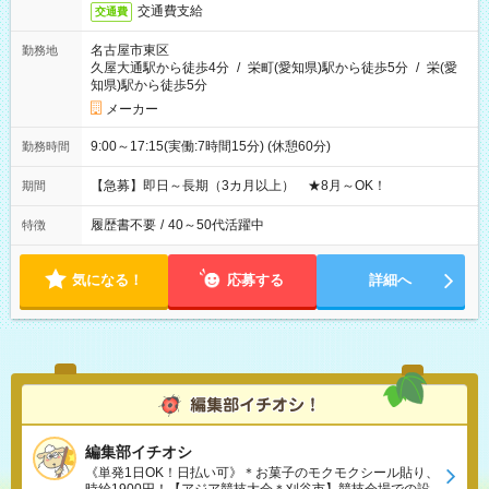
交通費支給
交通費
名古屋市東区
勤務地
久屋大通駅から徒歩4分
/
栄町(愛知県)駅から徒歩5分
/
栄(愛
知県)駅から徒歩5分
メーカー
9:00～17:15(実働:7時間15分) (休憩60分)
勤務時間
【急募】即日～長期（3カ月以上） ★8月～OK！
期間
履歴書不要
/
40～50代活躍中
特徴
気になる！
応募する
詳細へ
編集部イチオシ
《単発1日OK！日払い可》＊お菓子のモクモクシール貼り、