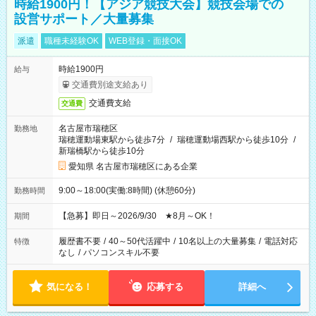
時給1900円！【アジア競技大会】競技会場での
設営サポート／大量募集
派遣
職種未経験OK
WEB登録・面接OK
時給1900円
給与
交通費別途支給あり
交通費支給
交通費
名古屋市瑞穂区
勤務地
瑞穂運動場東駅から徒歩7分
/
瑞穂運動場西駅から徒歩10分
/
新瑞橋駅から徒歩10分
愛知県 名古屋市瑞穂区にある企業
9:00～18:00(実働:8時間) (休憩60分)
勤務時間
【急募】即日～2026/9/30 ★8月～OK！
期間
履歴書不要
/
40～50代活躍中
/
10名以上の大量募集
/
電話対応
特徴
なし
/
パソコンスキル不要
気になる！
応募する
詳細へ