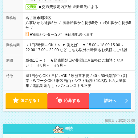
■ 交通費規定内支給 ※派遣先による
交通費
名古屋市昭和区
勤務地
八事駅から徒歩5分
/
御器所駅から徒歩5分
/
桜山駅から徒歩5
分
/
…
■物流センターなど ■勤務地選べます
＜1日3時間～OK！＞ ▼ 例えば… ▼ 15:00～18:00 15:00～
勤務時間
22:00 17:00～22:00 など こちら以外の時間もお気軽にご相談く
ださい！
単発1日～！ ★勤務開始日や期間はお気軽にご相談くださ
期間
い！ ＃8月～ ＃9月～
週1日からOK
/
日払いOK
/
履歴書不要
/
40～50代活躍中
/
副
特徴
業・WワークOK
/
服装自由
/
シフト勤務
/
10名以上の大量募
集
/
電話対応なし
/
パソコンスキル不要
気になる！
応募する
詳細へ
掲載日：2026.08.08
未読