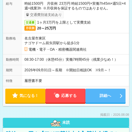
時給1500円 月収例 23万円 時給1500円×実働7h45m×週5日×4
給与
週+残業3h ※月収例を保証するものではありません。
交通費別途支給あり
1ヶ月3万円を上限として実費支給
交通費
20～25万円
月収例
名古屋市東区
勤務地
ナゴヤドーム前矢田駅から徒歩1分
電機・電子・OA・精密機器関連商社
08:30-17:00（休憩45分）実働7時間45分（残業少なめ！）
勤務時間
2026年09月01日～長期 ※開始日相談OK ※9月～！
期間
履歴書不要
特徴
気になる！
応募する
詳細へ
掲載日：2026.08.08
未読