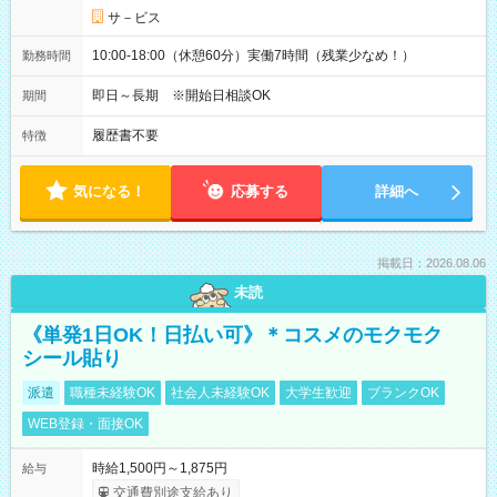
サ－ビス
10:00-18:00（休憩60分）実働7時間（残業少なめ！）
勤務時間
即日～長期 ※開始日相談OK
期間
履歴書不要
特徴
気になる！
応募する
詳細へ
掲載日：2026.08.06
未読
《単発1日OK！日払い可》＊コスメのモクモク
シール貼り
派遣
職種未経験OK
社会人未経験OK
大学生歓迎
ブランクOK
WEB登録・面接OK
時給1,500円～1,875円
給与
交通費別途支給あり