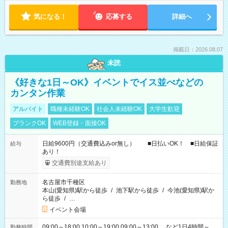
気になる！
応募する
詳細へ
掲載日：2026.08.07
未読
《好きな1日～OK》イベントでイス並べなどの
カンタン作業
アルバイト
職種未経験OK
社会人未経験OK
大学生歓迎
ブランクOK
WEB登録・面接OK
日給9600円（交通費込みor無し） ■日払いOK！ ■日給保証
給与
あり！
交通費別途支給あり
名古屋市千種区
勤務地
本山(愛知県)駅から徒歩
/
池下駅から徒歩
/
今池(愛知県)駅か
ら徒歩
/
…
イベント会場
09:00～18:00 10:00～19:00 09:00～13:00 …など1日4時間～
勤務時間