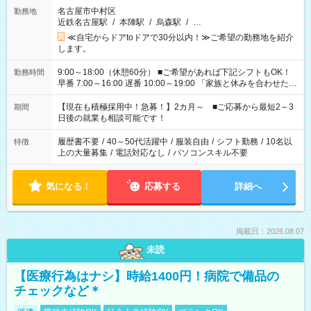
名古屋市中村区
勤務地
近鉄名古屋駅
/
本陣駅
/
烏森駅
/
…
≪自宅からドアtoドアで30分以内！≫ご希望の勤務地を紹介
します。
9:00～18:00（休憩60分） ■ご希望があれば下記シフトもOK！
勤務時間
早番 7:00～16:00 遅番 10:00～19:00 「家族と休みを合わせた
い」 「余裕を持って夕飯の準備がしたい」 「できれば残業はし
たくない」 など、ご希望を教えてくださいね。 ※Wワーク希望
【現在も積極採用中！急募！】2カ月～ ■ご応募から最短2～3
期間
の方へ 今ご覧のお仕事で希望する勤務時間と、もう1つのお仕事
日後の就業も相談可能です！
の勤務時間。 合計で週40時間を超える場合は応募できません。
履歴書不要
/
40～50代活躍中
/
服装自由
/
シフト勤務
/
10名以
特徴
上の大量募集
/
電話対応なし
/
パソコンスキル不要
気になる！
応募する
詳細へ
掲載日：2026.08.07
未読
【医療行為はナシ】時給1400円！病院で備品の
チェックなど＊