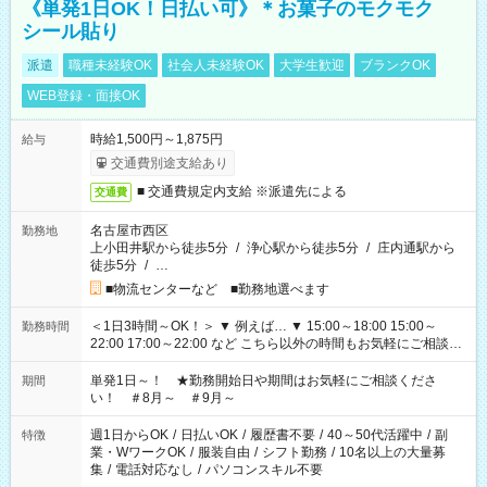
《単発1日OK！日払い可》＊お菓子のモクモク
シール貼り
派遣
職種未経験OK
社会人未経験OK
大学生歓迎
ブランクOK
WEB登録・面接OK
時給1,500円～1,875円
給与
交通費別途支給あり
■ 交通費規定内支給 ※派遣先による
交通費
名古屋市西区
勤務地
上小田井駅から徒歩5分
/
浄心駅から徒歩5分
/
庄内通駅から
徒歩5分
/
…
■物流センターなど ■勤務地選べます
＜1日3時間～OK！＞ ▼ 例えば… ▼ 15:00～18:00 15:00～
勤務時間
22:00 17:00～22:00 など こちら以外の時間もお気軽にご相談く
ださい！
単発1日～！ ★勤務開始日や期間はお気軽にご相談くださ
期間
い！ ＃8月～ ＃9月～
週1日からOK
/
日払いOK
/
履歴書不要
/
40～50代活躍中
/
副
特徴
業・WワークOK
/
服装自由
/
シフト勤務
/
10名以上の大量募
集
/
電話対応なし
/
パソコンスキル不要