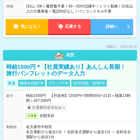
日払いOK
/
履歴書不要
/
40～50代活躍中
/
シフト勤務
/
10名以
特徴
上の大量募集
/
電話対応なし
/
パソコンスキル不要
気になる！
応募する
詳細へ
掲載日：2026.08.07
未読
時給1500円＊【社員実績あり】あんしん長期！
旅行パンフレットのデータ入力
派遣
職種未経験OK
ブランクOK
WEB登録・面接OK
時給1500円 【月収例】1500円×7時間40分×21日＋残業15時
給与
間＝267,000円
交通費別途支給あり
全額支給
交通費
名古屋市中村区
勤務地
名古屋駅から徒歩1分
/
近鉄名古屋駅から徒歩1分
/
名鉄名古
屋駅から徒歩1分