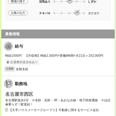
職場の様子
活気あり
しずか
仕事の仕方
テキパキ
コツコツ
募集情報
給与
時給1500円 【月収例】時給1,500円×実働8時間×月21日＝252,000円
交通費別途支給あり
全額支給
交通費
勤務地
名古屋市西区
名古屋駅徒歩2分 ※名鉄・近鉄・JR・あおなみ線・地下鉄桜通線 ※ほぼ
傘要らず！駅直結！
【大手ハウスメーカーグループ☆】不動産に関するサービス会社