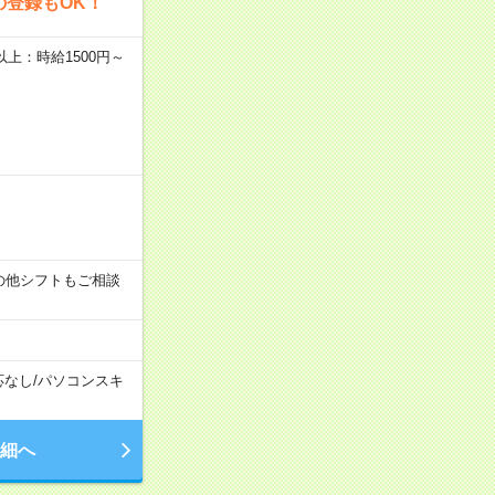
の登録もOK！
者以上：時給1500円～
す！その他シフトもご相談
応なし
/
パソコンスキ
細へ