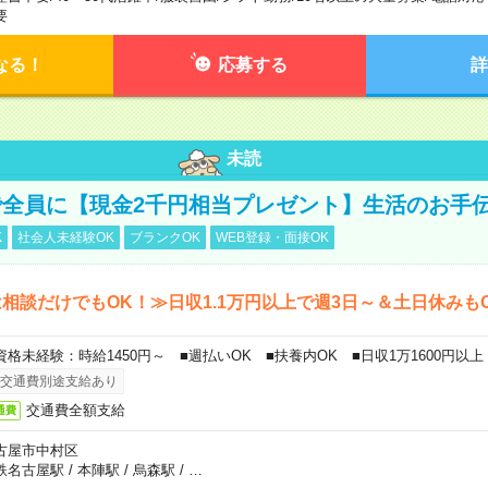
要
なる！
応募する
詳
未読
全員に【現金2千円相当プレゼント】生活のお手
K
社会人未経験OK
ブランクOK
WEB登録・面接OK
相談だけでもOK！≫日収1.1万円以上で週3日～＆土日休みも
資格未経験：時給1450円～ ■週払いOK ■扶養内OK ■日収1万1600円以上
交通費別途支給あり
交通費全額支給
通費
古屋市中村区
鉄名古屋駅
/
本陣駅
/
烏森駅
/
…