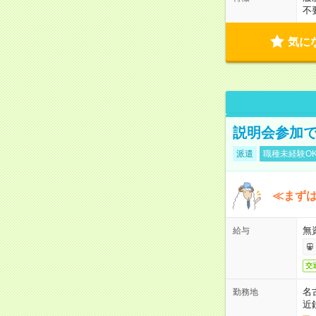
不
気に
説明会参加で
派遣
職種未経験O
≪まずは
無
給与
交
名
勤務地
近