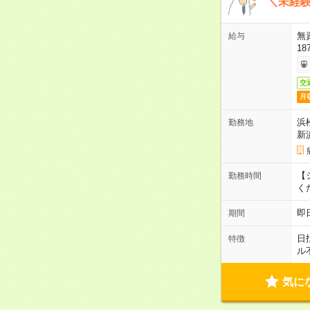
＼未経験
無
給与
18
交
月
浜
勤務地
新
【シ
勤務時間
く
即
期間
日
特徴
ル
気に