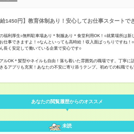
給1450円】教育体制あり！安心してお仕事スタートで
の福利厚生○無料駐車場あり＊制服あり＊食堂利用OK！○就業場所は新
お仕事できますよ！○なんといっても高時給！収入面ばっちりですね！
ん長く安定して働いている企業で安心です○
アルOK＊髪型やネイルも自由！落ち着いた雰囲気の職場です。丁寧に
きるアプリも充実！あなたの不安に寄り添うテンプ。初めての転職でも
あなたの閲覧履歴からのオススメ
未読