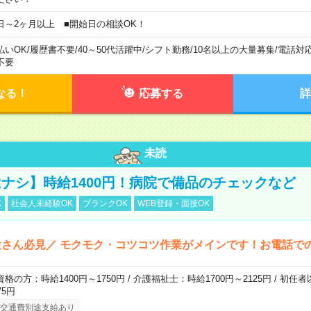
日～2ヶ月以上 ■開始日の相談OK！
払いOK
/
履歴書不要
/
40～50代活躍中
/
シフト勤務
/
10名以上の大量募集
/
電話対
不要
なる！
応募する
詳
未読
ナシ】時給1400円！病院で備品のチェックなど
K
社会人未経験OK
ブランクOK
WEB登録・面接OK
さん必見／ モクモク・コツコツ作業がメインです！お電話で
資格の方：時給1400円～1750円 / 介護福祉士：時給1700円～2125円 / 初任
75円
交通費別途支給あり