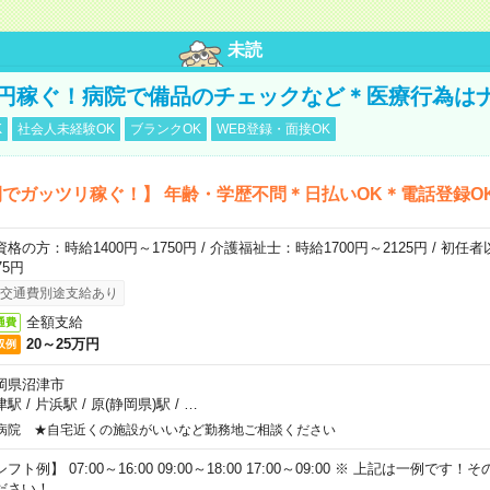
未読
万円稼ぐ！病院で備品のチェックなど＊医療行為は
K
社会人未経験OK
ブランクOK
WEB登録・面接OK
でガッツリ稼ぐ！】 年齢・学歴不問＊日払いOK＊電話登録O
資格の方：時給1400円～1750円 / 介護福祉士：時給1700円～2125円 / 初任
75円
交通費別途支給あり
全額支給
通費
20～25万円
収例
岡県沼津市
津駅
/
片浜駅
/
原(静岡県)駅
/
…
病院 ★自宅近くの施設がいいなど勤務地ご相談ください
フト例】 07:00～16:00 09:00～18:00 17:00～09:00 ※ 上記は一例で
ださい！