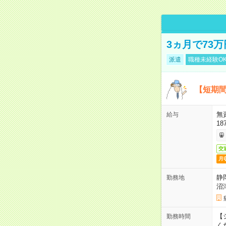
3ヵ月で73
派遣
職種未経験O
【短期間
無
給与
18
交
月
静
勤務地
沼
【シ
勤務時間
く