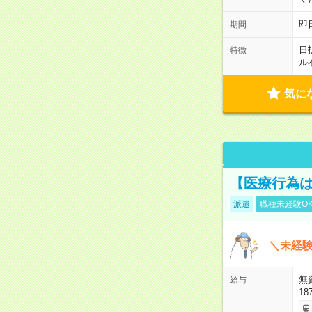
即
期間
日
特徴
ル
気に
【医療行為は
派遣
職種未経験O
＼未経験
無
給与
18