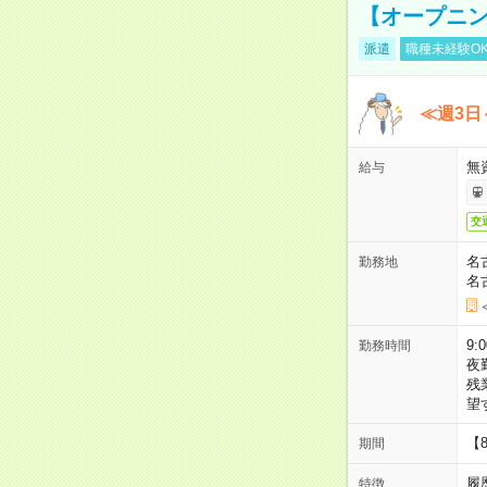
【オープニン
派遣
職種未経験O
≪週3日
無
給与
交
名
勤務地
名
9:
勤務時間
夜
残
望
【
期間
履
特徴