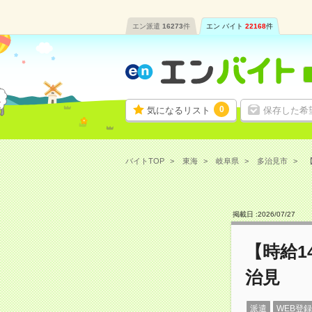
エン派遣
16273
件
エン バイト
22168
件
0
気になるリスト
保存した希
バイトTOP
東海
岐阜県
多治見市
【
掲載日 :
2026
/
07
/
27
【時給1
治見
派遣
WEB登