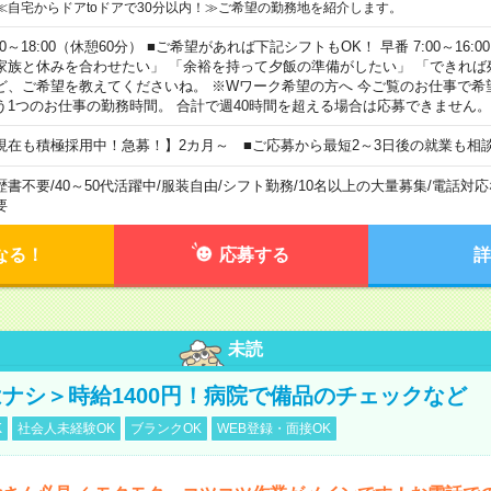
≪自宅からドアtoドアで30分以内！≫ご希望の勤務地を紹介します。
00～18:00（休憩60分） ■ご希望があれば下記シフトもOK！ 早番 7:00～16:00 遅
家族と休みを合わせたい」 「余裕を持って夕飯の準備がしたい」 「できれば
ど、ご希望を教えてくださいね。 ※Wワーク希望の方へ 今ご覧のお仕事で希
う1つのお仕事の勤務時間。 合計で週40時間を超える場合は応募できません。
現在も積極採用中！急募！】2カ月～ ■ご応募から最短2～3日後の就業も相
歴書不要
/
40～50代活躍中
/
服装自由
/
シフト勤務
/
10名以上の大量募集
/
電話対応
要
なる！
応募する
詳
未読
ナシ＞時給1400円！病院で備品のチェックなど
K
社会人未経験OK
ブランクOK
WEB登録・面接OK