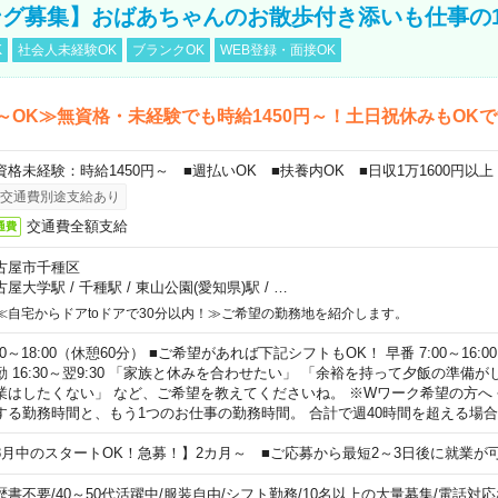
グ募集】おばあちゃんのお散歩付き添いも仕事の
K
社会人未経験OK
ブランクOK
WEB登録・面接OK
～OK≫無資格・未経験でも時給1450円～！土日祝休みもOK
資格未経験：時給1450円～ ■週払いOK ■扶養内OK ■日収1万1600円以上
交通費別途支給あり
交通費全額支給
通費
古屋市千種区
古屋大学駅
/
千種駅
/
東山公園(愛知県)駅
/
…
≪自宅からドアtoドアで30分以内！≫ご希望の勤務地を紹介します。
00～18:00（休憩60分） ■ご希望があれば下記シフトもOK！ 早番 7:00～16:00 遅
勤 16:30～翌9:30 「家族と休みを合わせたい」 「余裕を持って夕飯の準備
業はしたくない」 など、ご希望を教えてくださいね。 ※Wワーク希望の方へ
する勤務時間と、もう1つのお仕事の勤務時間。 合計で週40時間を超える場
8月中のスタートOK！急募！】2カ月～ ■ご応募から最短2～3日後に就業が
歴書不要
/
40～50代活躍中
/
服装自由
/
シフト勤務
/
10名以上の大量募集
/
電話対応