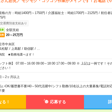
さん必見／ モクモク・コツコツ作業がメインです！お電話で
資格の方：時給1400円～1750円 / 介護福祉士：時給1700円～2125円 / 初任
75円
交通費別途支給あり
全額支給
通費
20～25万円
収例
松市中央区
浜松駅
/
上島駅
/
助信駅
/
…
病院 ★勤務地選べます！
フト例】 07:00～16:00 09:00～18:00 17:00～09:00 ※ 上記は一例で
ださい！
日～2ヶ月以上
払いOK
/
履歴書不要
/
40～50代活躍中
/
シフト勤務
/
10名以上の大量募集
/
電話対
不要
なる！
応募する
詳