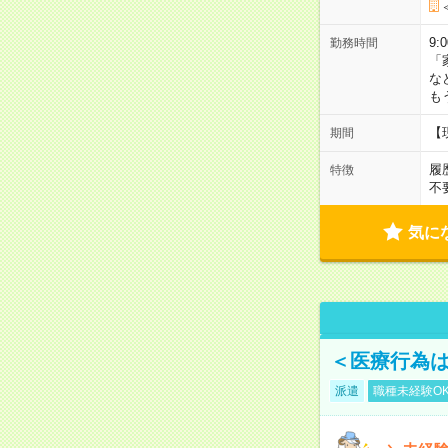
9:
勤務時間
「
な
も
【
期間
履
特徴
不
気に
＜医療行為は
派遣
職種未経験O