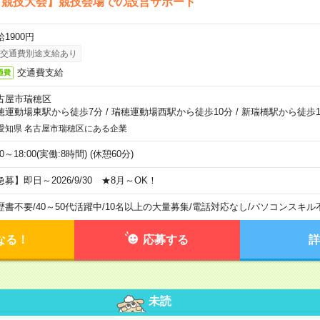
ア競技大会】競技会場での設営サポート
1900円
交通費別途支給あり
交通費支給
通費
古屋市瑞穂区
穂運動場東駅から徒歩7分
/
瑞穂運動場西駅から徒歩10分
/
新瑞橋駅から徒歩1
愛知県 名古屋市瑞穂区にある企業
00～18:00(実働:8時間) (休憩60分)
急募】即日～2026/9/30 ★8月～OK！
歴書不要
/
40～50代活躍中
/
10名以上の大量募集
/
電話対応なし
/
パソコンスキル
なる！
応募する
詳
未読