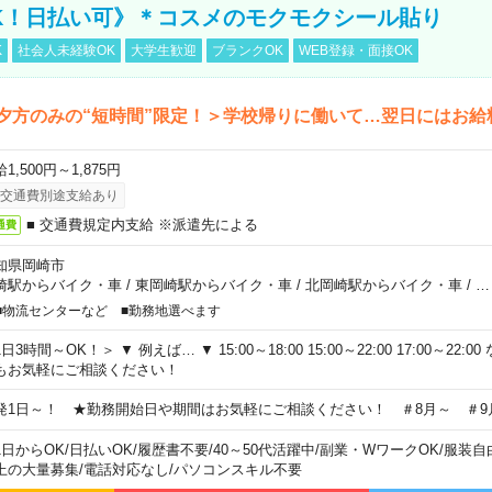
K！日払い可》＊コスメのモクモクシール貼り
K
社会人未経験OK
大学生歓迎
ブランクOK
WEB登録・面接OK
夕方のみの“短時間”限定！＞学校帰りに働いて…翌日にはお給
1,500円～1,875円
交通費別途支給あり
■ 交通費規定内支給 ※派遣先による
通費
知県岡崎市
崎駅からバイク・車
/
東岡崎駅からバイク・車
/
北岡崎駅からバイク・車
/
…
■物流センターなど ■勤務地選べます
日3時間～OK！＞ ▼ 例えば… ▼ 15:00～18:00 15:00～22:00 17:00～22
もお気軽にご相談ください！
発1日～！ ★勤務開始日や期間はお気軽にご相談ください！ ＃8月～ ＃9
1日からOK
/
日払いOK
/
履歴書不要
/
40～50代活躍中
/
副業・WワークOK
/
服装自
上の大量募集
/
電話対応なし
/
パソコンスキル不要