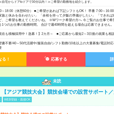
≪自宅からドアtoドアで30分以内！≫ご希望の勤務地を紹介します。
00～18:00（休憩60分） ■ご希望があれば下記シフトもOK！ 早番 7:00～16:00 遅
家族と休みを合わせたい」 「余裕を持って夕飯の準備がしたい」 「できれば
ど、ご希望を教えてくださいね。 ※Wワーク希望の方へ 今ご覧のお仕事で希
う1つのお仕事の勤務時間。 合計で週40時間を超える場合は応募できません。
現在も積極採用中！急募！】2カ月～ ■ご応募から最短2～3日後の就業も相
歴書不要
/
40～50代活躍中
/
服装自由
/
シフト勤務
/
10名以上の大量募集
/
電話対応
要
なる！
応募する
詳
未読
円！【アジア競技大会】競技会場での設営サポート
K
WEB登録・面接OK