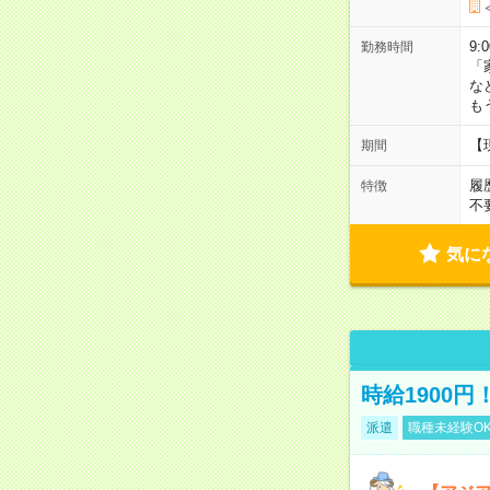
9:
勤務時間
「
な
も
【
期間
履
特徴
不
気に
時給1900
派遣
職種未経験O