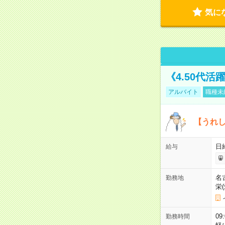
気に
《4.50代
アルバイト
職種未
【うれ
日
給与
名
勤務地
栄
09
勤務時間