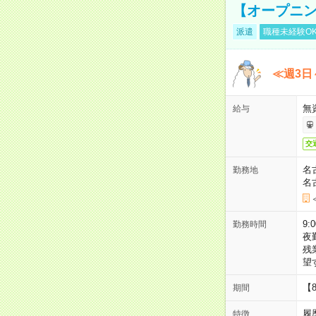
【オープニン
派遣
職種未経験O
≪週3日
無
給与
交
名
勤務地
名
9:
勤務時間
夜
残
望
【
期間
履
特徴