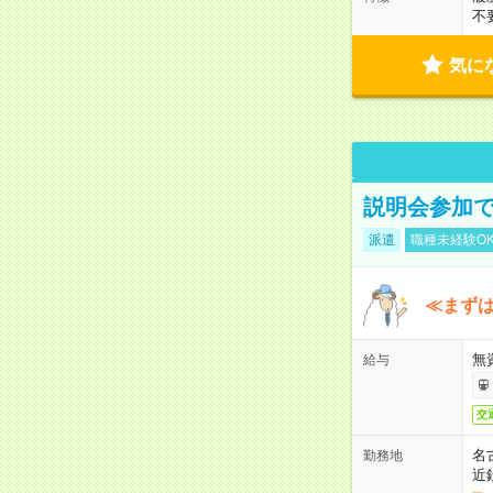
不
気に
説明会参加で
派遣
職種未経験O
≪まずは
無
給与
交
名
勤務地
近