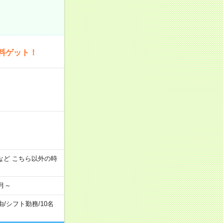
料ゲット！
:00 など こちら以外の時
月～
由
/
シフト勤務
/
10名