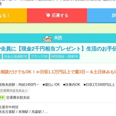
要
なる！
応募する
詳
未読
全員に【現金2千円相当プレゼント】生活のお手
K
社会人未経験OK
ブランクOK
WEB登録・面接OK
相談だけでもOK！≫日収1.1万円以上で週3日～＆土日休みも
資格未経験：時給1450円～ ■週払いOK ■扶養内OK ■日収1万1600円以上
交通費別途支給あり
交通費全額支給
通費
古屋市中村区
鉄名古屋駅
/
本陣駅
/
烏森駅
/
…