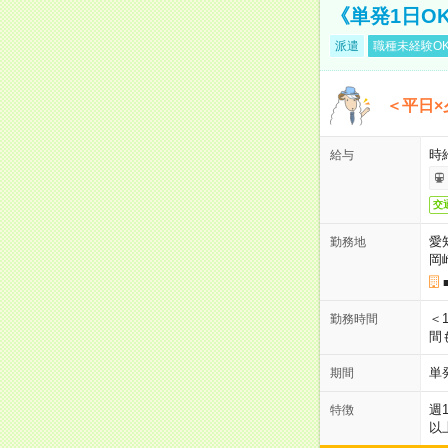
《単発1日O
派遣
職種未経験O
＜平日×
時給
給与
交
愛
勤務地
岡
＜1
勤務時間
間
単
期間
週
特徴
以