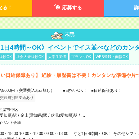
なる！
応募する
詳
未読
活躍1日4時間～OK》イベントでイス並べなどのカン
経験OK
社会人未経験OK
大学生歓迎
ブランクOK
WEB登録・面接OK
しい日給保障あり】 経験・履歴書は不要！カンタンな準備や片
給9600円（交通費込みor無し） ■日払いOK！ ■日給保証あり！
交通費別途支給あり
古屋市中区
(愛知県)駅
/
金山(愛知県)駅
/
伏見(愛知県)駅
/
…
イベント会場
:00～18:00 10:00～19:00 09:00～13:00 …など1日4時間～OK！ その他