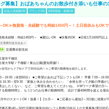
グ募集】おばあちゃんのお散歩付き添いも仕事の
K
社会人未経験OK
ブランクOK
WEB登録・面接OK
～OK≫無資格・未経験でも時給1450円～！土日祝休みもOK
資格未経験：時給1450円～ ■週払いOK ■扶養内OK ■日収1万1600円以上
交通費別途支給あり
交通費全額支給
通費
古屋市千種区
古屋大学駅
/
千種駅
/
東山公園(愛知県)駅
/
…
≪自宅からドアtoドアで30分以内！≫ご希望の勤務地を紹介します。
00～18:00（休憩60分） ■ご希望があれば下記シフトもOK！ 早番 7:00～16:00 遅
勤 16:30～翌9:30 「家族と休みを合わせたい」 「余裕を持って夕飯の準備
業はしたくない」 など、ご希望を教えてくださいね。 ※Wワーク希望の方へ
する勤務時間と、もう1つのお仕事の勤務時間。 合計で週40時間を超える場
8月中のスタートOK！急募！】2カ月～ ■ご応募から最短2～3日後に就業が
歴書不要
/
40～50代活躍中
/
服装自由
/
シフト勤務
/
10名以上の大量募集
/
電話対応