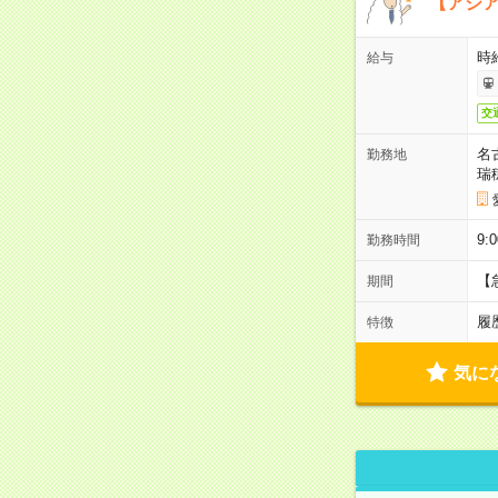
【アジ
時給
給与
交
名
勤務地
瑞
9:
勤務時間
【
期間
履
特徴
気に